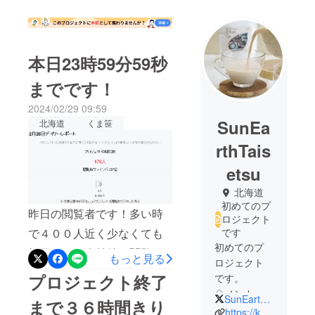
本日23時59分59秒
までです！
2024/02/29 09:59
SunEa
北海道
くま笹
rthTais
etsu
北海道
初めてのプ
昨日の閲覧者です！多い時
ロジェクト
で４００人近く少なくても
です
初めてのプ
毎日１００人前後の閲覧者
もっと見る
ロジェクト
がいましたただ 支援まで
プロジェクト終了
です。
は繋がらなかったですが、
◇ノンカ
SunEarthTaisetu
まで３６時間きり
フェインで
みて貰って 【くま笹】
https://kumasasa.jp