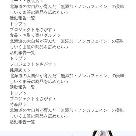
フード・飲食店
>
が 含ま
に貼付
るお名
の緑茶
れてい
された
前をご
北海道の大自然が育んだ「無添加・ノンカフェイン」の美味
やほう
ること
ラベル
記入く
じ茶と
しいくま笹の商品を広めたい
>
に加
や注意
ださ
同じ感
活動報告一覧
え、ノ
書きを
い。
覚でお
トップ
>
ンカ
ご確認
尚、制
召し上
プロジェクトをさがす
>
フェイ
くださ
作には1
がりい
食品・お取り寄せグルメ
>
ンで
い。」
～2か月
ただけ
す。 保
かかり
ます。
北海道の大自然が育んだ「無添加・ノンカフェイン」の美味
存料・
ます。
※「原材
しいくま笹の商品を広めたい
>
着色料
・感謝
料及び
活動報告一覧
は一切
の手紙
添加物
トップ
>
使用し
私たち
等の食
プロジェクトをさがす
>
ていま
の工場
品表示
せん。
は、大
健康志向
>
はお届
・妊娠
雪山の
け商品
北海道の大自然が育んだ「無添加・ノンカフェイン」の美味
中の人
麓、上
のラベ
しいくま笹の商品を広めたい
>
も安心
川町に
ルに表
活動報告一覧
してお
ありま
記され
トップ
>
召し上
す。 そ
ます。
がりい
んな大
プロジェクトをさがす
>
商品開
ただけ
自然に
封前に
特産品
>
ます。
囲まれ
は必ず
北海道の大自然が育んだ「無添加・ノンカフェイン」の美味
味は
た小さ
お届け
しいくま笹の商品を広めたい
>
スッキ
な工場
のリ
活動報告一覧
リして
で、 大
ターン
いて、
雪山の
に貼付
苦味も
恵み
された