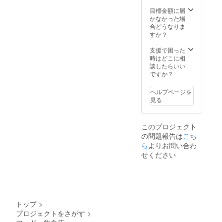
いお茶
の製法
ジン
に加
に仕上
で、 生
ジャー
え、ノ
目標金額に届
げた一
姜の引
、ブ
ンカ
かなかった場
品で
き立つ
ラック
フェイ
合どうなりま
す。 ・
ノンカ
ペッ
ンで
すか？
くま笹
フェイ
パー、
す。 保
茶と
ンの
クロー
存料・
支援で困った
は、
チャイ
ブ、カ
着色料
時はどこに相
（弊社
に仕上
ルダモ
は一切
談したらいい
ではく
げまし
ンのス
使用し
ですか？
ま笹の
た。
パイス
ていま
茶葉の
※「原材
をお好
せん。
ヘルプページを
みを使
料及び
みに合
・妊娠
見る
用） く
添加物
わせて
中の人
ま笹を
等の食
配合。
も安心
煎じて
品表示
※2 文字
してお
このプロジェクト
入れた
はお届
のサイ
召し上
の問題報告は
こち
お茶の
け商品
ズは タ
がりい
ことで
のラベ
テ10㎜
ら
よりお問い合わ
ただけ
す。 ・
ルに表
程度、
ます。
せください
くま笹
記され
ヨコ50
味は
にはミ
ます。
㎜程度
スッキ
ネラル
商品開
※3 支援
リして
やビタ
封前に
時、必
いて、
ミン類
は必ず
ず備考
苦味も
をはじ
お届け
欄に掲
ありま
トップ
>
め多く
のリ
載を希
せん。
プロジェクトをさがす
>
の栄養
ターン
望され
・普通