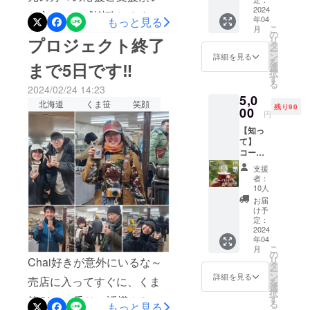
リアルに アナログです
大雪
2024
笹」
た方々には感謝致します。
年04
が、ありがたいご意見も
もっと見る
㈱、独
を、こ
こ
月
自の目
だわり
引き続きご支援よろしくお
の
リ
シールを張りながら、お
プロジェクト終了
線で、
の製法
タ
ー
願いいたします
上川町
で、 生
ン
詳細を見る
しゃべりしたりして楽しい
を
まで5日です‼
内の季
姜の引
選
択
節によ
き立つ
す
時間でした３月もできる限
る
る風景
ノンカ
2024/02/24 14:23
5,0
り参加させていただきたい
イベン
フェイ
北海道
くま笹
笑顔
残り90
トや出
00
ンの
円
と思いますので、層雲峡温
来事な
チャイ
【知っ
どを年
に仕上
泉氷瀑まつりにお越しの際
て】
に４回
げまし
コース
配信い
た。
は【くま笹Chai】飲んで頂
【くま
たしま
※「原材
支援
笹関連
けたら幸いです。引き続き
す。
料及び
者：
製品】
添加物
10人
ご支援よろしくお願いいた
・くま
等の食
お届
笹Chai
品表示
け予
します！
(50g入)
定：
はお届
1袋 ・
2024
け商品
年04
くま笹
のラベ
こ
月
茶 焙煎
の
ルに表
リ
Chai好きが意外にいるな～
（５
タ
記され
ー
g×10袋
ン
ます。
詳細を見る
売店に入ってすぐに、くま
を
ティー
選
商品開
択
バッグ
す
封前に
笹Chaiの香りに誘導され
る
もっと見る
入）1袋
は必ず