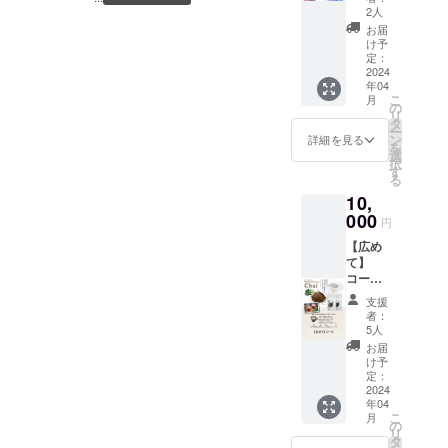
日は
どを年
ばいいのか？話せば話すほ
ンの
2人
どっ
に４回
チャイ
お届
ど分からなくなって来てい
ち？
配信い
に仕上
け予
WEBマ
たしま
定：
げまし
ます黙っていて伝わればい
ガジン
2024
す。 ・
た。
年04
+くま笹
webマ
【くま
いと思って何もしない時も
こ
月
Chai（5
ガジン
の
笹茶 焙
リ
0g入）
を見な
タ
ありました視聴回数は減り
煎】 ・
ー
１袋
がら大
ン
北海道
詳細を見る
を
ますだから、しないよりし
自然の
選
大雪山
択
恵みを
す
の麓で
る
た方がいいと思いやってま
+くま笹
頂く
地元の
10,
茶 焙煎
方々が
す・・・くま笹は伝わりに
（5ｇ入
000
山に分
円
ティー
くいけど『チャイ』だった
け入り
【広め
バッグ
収穫し
て】
ら伝わるかな？（本当はく
×10袋）
た くま
コース
１袋 ・
笹の中
ま笹をPRしたい）くま笹を
【くま
サン
から更
支援
笹関連
アース
に厳選
者：
主原料とした全国初‼のチャ
製品】
大雪
5人
した葉
・くま
㈱、独
イ５種のスパイスとしてシ
を選
お届
笹Chai
自の目
け予
び、工
(50g入)
ナモン・ジンジャー・ブ
線で、
定：
場で丁
3袋 ・
2024
上川町
寧に 焙
ラックペッパー・クロー
年04
感謝の
内の季
煎し
こ
月
手紙 ・
節によ
の
て、飲
ブ・カルダモンを独自配合
リ
私たち
る風景
タ
みやす