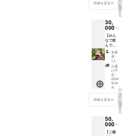
ー
の工場
イベン
ン
詳細を見る
保存料・着色料【不使用】
いお茶
を
は、大
トや出
選
に仕上
択
雪山の
のチャイです
来事な
す
げた一
る
麓、上
どを年
品で
30,
川町に
に４回
す。 ・
ありま
000
配信い
くま笹
円
す。 そ
たしま
茶と
【みん
んな大
す。 ・
は、
なで飲
自然に
webマ
（弊社
んで】
囲まれ
ガジン
ではく
コース
た小さ
を見な
ま笹の
支援
【くま
な工場
がら大
者：
茶葉の
笹関連
で、 大
自然の
1人
みを使
製品】
雪山の
恵みを
お届
用） く
・くま
恵み
頂く
け予
ま笹を
笹Chai
「くま
定：
煎じて
(50g入)
2024
笹」
入れた
年04
3袋 ・
を、こ
お茶の
こ
月
くま笹
だわり
の
ことで
リ
茶 焙煎
の製法
タ
す。 ・
ー
（５
で、 生
ン
詳細を見る
くま笹
を
g×10袋
姜の引
選
にはミ
択
ティー
き立つ
す
ネラル
る
バッグ
ノンカ
やビタ
50,
入）3袋
フェイ
ミン類
・感謝
000
ンの
円
をはじ
の手紙
チャイ
め多く
【ご飯
・私た
に仕上
の栄養