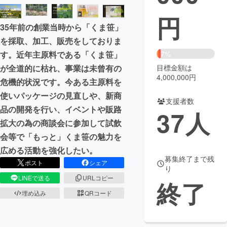
円
まちづくり・地域活性化
35年前の創業当時から「くま笹」
を採取、加工、販売をしておりま
CAMPFIRE for Social Good
CAMPFIRE Creation
7%
す。近年主原料である「くま笹」
CAMPFIREふるさと納税
machi-ya
コミュニティ
目標金額は
が全道的に枯れ、事業は未曾有の
4,000,000円
危機的状況です。今ある主原料を
使いパッケージの見直しや、新商
支援者数
品の開発を行い、イベントや販路
37
人
拡大の為の商談会に参加して試飲
会等で「もっと」くま笹の魅力を
広める活動を強化したい。
募集終了まで残
ポスト
シェア
り
LINEで送る
URLコピー
終了
埋め込み
QRコード