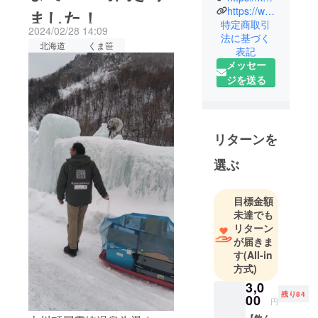
保存料・着
https://www.instagram.com/sunearthtaisetu?igsh=cWMxc2l0NGxzajh4
ました！
【大雪山】【大自然】北海
特定商取引
色料・不使
2024/02/28 14:09
道などを知っていただいた
法に基づく
用の☕くま笹
北海道
くま笹
表記
と思います少しずつです
Chai☕
メッセー
チャイです
が、以前よりも弊社HPやふ
ジを送る
ぐ温まる
るさと納税などからのご注
【健康・美
文も増えて来ました上川町
容・癒し】
を届けます
役場さま、上川町商工会さ
リターンを
🕊
ま、層雲峡観光協会さま旭
選ぶ
◇冷え性や
川しんきん上川支店さま他
お通じに良
お取引先の企業さまのご支
いくま笹×
目標金額
チャイで心
未達でも
援ご協力のおかげです知っ
リターン
もカラダも
て頂いたことが、本当に感
が届きま
優しく包ま
謝‼いたします引き続きご支
す
(All-in
れるひとと
方式)
援よろしくお願いいたしま
き
3,0
◇身体がポ
す
残り84
00
円
カポカ朝ま
【飲ん