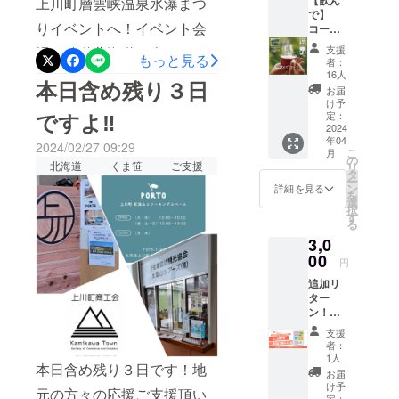
上川町層雲峡温泉氷瀑まつ
でグッスリ
で】
◇ジン
りイベントへ！イベント会
コース
【くま
ジャー効い
支援
場へ移動北海道の人たちは
笹関連
もっと見る
者：
た５種のス
製品】
16人
お孫さんと買い物するとき
パイスを独
本日含め残り３日
くま笹
お届
Chai
に、ソリにお孫さんをのせ
自配合
け予
（50g
ですよ‼
定：
◇オーガ
たり荷物の運搬に使ったり
入） １
2024
年04
ニック素材
袋 ・感
2024/02/27 09:29
されてます初めて、移動に
こ
月
謝の手
の
を無添加で
北海道
くま笹
ご支援
リ
紙 私た
タ
使ってみましたが、実際楽
チャイに加
ー
ちの工
ン
詳細を見る
を
場は、
工
でしたね(笑)イベント会場に
選
択
大雪山
す
◇ナチュラ
る
て沢山の方が【くま笹
の麓、
ルで美味し
3,0
上川町
Chai】を飲んでくださいま
にあり
00
い自然派に
円
ます。
したアンケートに答えてく
はピッタリ
追加リ
そんな
ター
◇無糖
大自然
ださった方が、買って飲ん
ン！
に囲ま
で応援好きか？嫌いか？っ
WEBマ
れた小
支援
ガジン
さな工
者：
てアンケートにも笑顔で楽
をお届
場で、
1人
本日含め残り３日です！地
け！ ・
大雪山
お届
しそうにご協力頂きました
サン
の恵み
け予
元の方々の応援ご支援頂い
アース
「くま
定：