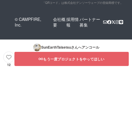
ご確認
「QRコード」は株式会社デンソーウェーブの登録商標です。
くださ
い。」
© CAMPFIRE,
会社概
採用情
パートナー
Inc.
要
報
募集
SunEarthTaisetsu
さんへアンコール
もう一度プロジェクトをやってほしい
12