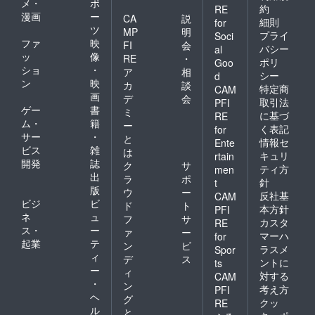
・あっ
メ・
ポ
約
RE
たかご
漫画
ー
CA
説
細則
for
飯にの
ツ
MP
明
プライ
せて ・
Soci
ファ
映
FI
会
きゅう
バシー
al
ッ
像
り等の
RE
・
ポリ
Goo
野菜に
ショ
・
ア
相
シー
d
つけて
ン
映
カ
談
特定商
CAM
・豆腐
画
デ
会
取引法
PFI
（湯・
ゲー
書
ミ
冷）に
に基づ
RE
ム・
籍
ー
乗せて
く表記
for
サー
・
相性◎
と
情報セ
Ente
＊南蛮
ビス
雑
は
キュリ
rtain
味噌 南
開発
誌
ク
サ
ティ方
men
蛮の程
出
ラ
ポ
よい辛
針
t
版
ウ
ー
さと
反社基
CAM
ビジ
ビ
「くま
ド
ト
本方針
PFI
笹」の
ネ
ュ
フ
サ
カスタ
RE
風味が
ス・
ー
ァ
ー
マーハ
for
クセに
起業
テ
ン
ビ
ラスメ
なりま
Spor
ィ
デ
ス
す！ ・
ントに
ts
ー
おにぎ
ィ
対する
CAM
りの具
・
ン
考え方
PFI
材に好
ヘ
グ
クッ
RE
評です
ル
と