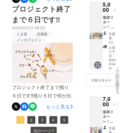
5,0
・感謝
て、メガネが曇っているに
お届け
プロジェクト終了
の手紙
00
のリ
円
も関わらずくま笹Chaiだけ
・私た
ターン
まで６日です‼
追加リ
ちの工
に貼付
に焦点を合わせてきてくだ
ター
場は、
された
ン！ 見
大雪山
2024/02/23 08:52
ラベル
さいました。本当にChai好
て飲ん
の麓、
や注意
支援
くま笹
北海道
で楽し
上川町
きが来て飲んで応援 買っ
書きを
者：
ノンカフェイン
む！
にあり
0人
ご確認
て応援ありがとうございま
WEBマ
ます。
くださ
お届
ガジン
そんな
け予
い。」
す引き続きご支援よろしく
+くま笹
大自然
定：
Chai（5
2024
に囲ま
お願いいたします
年04
0g入）
れた小
こ
月
１袋 ・
さな工
の
リ
サン
場で、
タ
ー
アース
大雪山
ン
詳細を見る
を
大雪
の恵み
選
プロジェクト終了まで残り
択
㈱、独
「くま
す
る
自の目
笹」
６日です‼残り６日で何が出
7,0
線で、
を、こ
上川町
00
来るかは分かりませんが伝
だわり
円
もっと見る
内の季
の製法
えて、皆様から引き続き繋
追加リ
節によ
で、 生
ター
る風景
姜の引
げて欲しいここまでやって
1
2
3
4
5
ン！
イベン
き立つ
Chai か
トや出
ノンカ
きて何を皆様にお伝えすれ
支援
焙煎今
次のページ
来事な
フェイ
...
者：