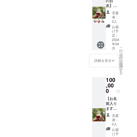
のお
ちの工
げまし
が 含ま
友】
場は、
た。
れてい
コース
大雪山
※「原材
支援
ること
【くま
の麓、
料及び
者：
に加
笹関連
上川町
添加物
2人
え、ノ
製品】
にあり
等の食
お届
ンカ
・くま
ます。
品表示
け予
フェイ
笹Chai
そんな
定：
はお届
ンで
(50g入)
2024
大自然
け商品
す。 保
年04
3袋 ・
に囲ま
のラベ
存料・
こ
月
くま笹
れた小
の
ルに表
着色料
リ
茶 焙煎
さな工
タ
記され
は一切
ー
（５
場で、
ン
ます。
詳細を見る
使用し
を
g×10袋
大雪山
選
商品開
ていま
択
ティー
の恵み
す
封前に
せん。
る
バッグ
「くま
は必ず
・妊娠
100
入) 3袋
笹」
お届け
中の人
・ご飯
,00
を、こ
のリ
も安心
のお供
だわり
0
ターン
円
してお
（行者
の製法
に貼付
召し上
にんに
【お名
で、 生
された
がりい
く醬油
前入り
姜の引
ラベル
ただけ
漬、北
ます】
き立つ
や注意
ます。
の三升
コース
ノンカ
書きを
支援
味は
漬、南
【くま
フェイ
ご確認
者：
スッキ
蛮味
笹関連
ンの
くださ
0人
リして
噌）3種
製品】
チャイ
い。」
お届
いて、
各1本
・くま
に仕上
け予
苦味も