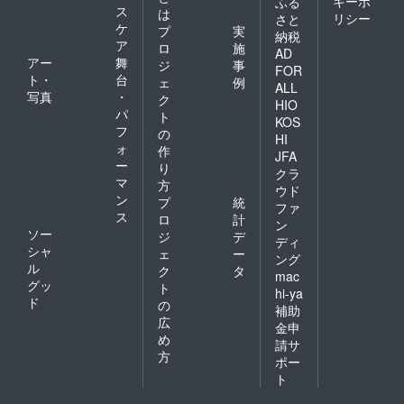
キーポ
ふる
・トー
ス
は
ストの
リシー
さと
ケ
プ
実
上に乗
納税
ア
せて
ロ
施
AD
【新定
アー
舞
ジ
事
FOR
番】
ト・
台
ェ
例
ALL
※「原材
写真
・
ク
料及び
HIO
パ
ト
添加物
KOS
フ
等の食
の
HI
品表示
ォ
作
JFA
はお届
ー
り
クラ
け商品
マ
方
のラベ
ウド
ン
プ
統
ルに表
ファ
ス
記され
ロ
計
ン
ます。
ソー
ジ
デ
ディ
商品開
シャ
ェ
ー
ング
封前に
ル
ク
タ
mac
は必ず
グッ
ト
お届け
hi-ya
ド
の
のリ
補助
ターン
広
金申
に貼付
め
請サ
された
方
ポー
ラベル
や注意
ト
書きを