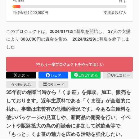
終了
7
%達成
目標金額
4,000,000
円
支援者数
37
人
このプロジェクトは、
2024/01/12
に募集を開始し、
37
人の支援
により
303,000
円の資金を集め、
2024/02/29
に募集を終了しま
した
もう一度プロジェクトをやってほしい
ポスト
シェア
LINEで送る
URLコピー
埋め込み
QRコード
35年前の創業当時から「くま笹」を採取、加工、販売を
しております。近年主原料である「くま笹」が全道的に
枯れ、事業は未曾有の危機的状況です。今ある主原料を
使いパッケージの見直しや、新商品の開発を行い、イベ
ントや販路拡大の為の商談会に参加して試飲会等で
「もっと」くま笹の魅力を広める活動を強化したい。