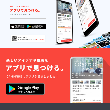
ありま
「くま
ラベル
せん。
笹」
や注意
・普通
を、こ
書きを
の緑茶
だわり
ご確認
やほう
の製法
くださ
じ茶と
で、 生
い。」
同じ感
姜の引
覚でお
き立つ
召し上
ノンカ
がりい
フェイ
ただけ
ンの
ます。
チャイ
【ご飯
に仕上
のお
げまし
供】 ＊
た。
行者に
※「原材
んにく
料及び
醬油漬
添加物
北海道
等の食
で採れ
品表示
た行者
はお届
にんに
け商品
くに
のラベ
「くま
ルに表
笹」濃
記され
縮エキ
ます。
スを入
商品開
れて 醬
封前に