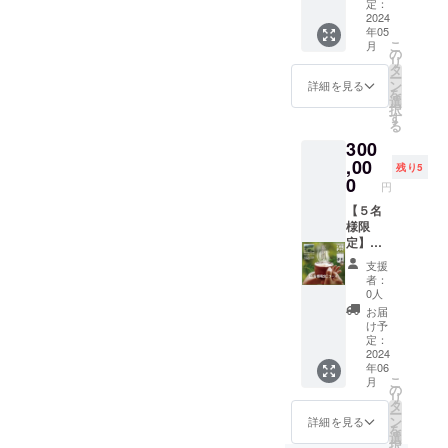
・感謝
笹Chai
げまし
定：
ありま
の手紙
（50g
2024
た。
せん。
年05
・私た
入） 30
【くま
普通の
こ
月
ちの工
袋 お名
笹茶 焙
の
緑茶や
リ
場は、
前（個
煎】 ・
タ
ほうじ
ー
大雪山
人名な
北海道
ン
詳細を見る
茶と同
を
の麓、
ど）の
大雪山
選
じ感覚
択
上川町
入った
の麓で
す
でお召
る
にあり
オリジ
地元の
し上が
300
ます。
ナルラ
方々が
りいた
そんな
ベルを
,00
山に分
残り5
だけま
大自然
貼った
け入り
0
円
す。
に囲ま
商品を
収穫し
※「原材
れた小
お届け
【５名
た くま
料及び
さな工
しま
様限
笹の中
添加物
場で、
す。 ※1
定】
から更
等の食
大雪山
文字の
コース
に厳選
支援
品表示
の恵み
サイズ
【くま
した葉
者：
はお届
「くま
は タテ
笹関連
を選
0人
け商品
笹」
10㎜程
製品】
び、工
お届
のラベ
を、こ
度、ヨ
くま笹
場で丁
け予
ルに表
だわり
コ50㎜
Chai
寧に 焙
定：
記され
の製法
程度 ※2
（50g
2024
煎し
ます。
年06
で、 生
支援
入）50
て、飲
商品開
こ
月
姜の引
時、必
袋 お名
みやす
の
封前に
リ
き立つ
ず備考
前（個
いお茶
タ
は必ず
ー
ノンカ
欄に掲
人名な
に仕上
ン
詳細を見る
お届け
を
フェイ
載を希
ど）の
げた一
選
のリ
択