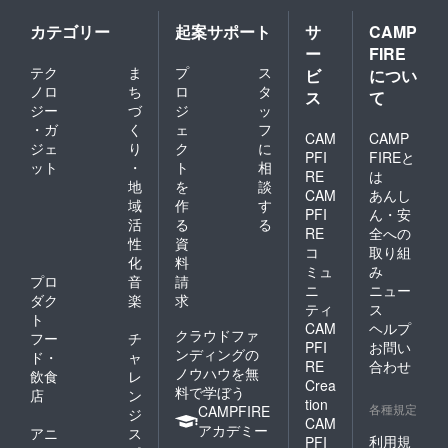
油で漬
は必ず
け込ん
お届け
カテゴリー
起案サポート
サ
CAMP
だ一品
のリ
です。
ターン
ー
FIRE
・ご飯
に貼付
テク
ま
プ
ス
ビ
につい
のお友
された
ノロ
ち
ロ
タ
ス
て
や焼肉
ラベル
ジー
づ
ジ
ッ
等とご
や注意
・ガ
く
ェ
フ
一緒に
書きを
CAM
CAMP
・純米
ご確認
ジェ
り
ク
に
PFI
FIREと
酒（ぬ
くださ
ット
・
ト
相
RE
は
る燗）
い。」
地
を
談
の肴に
CAM
あんし
域
作
す
も抜群
PFI
ん・安
活
る
る
です ＊
RE
全への
北の三
性
資
コ
取り組
升漬 三
化
料
ミュ
み
升漬に
プロ
音
請
ニ
ニュー
「くま
ダク
楽
求
笹」濃
ティ
ス
ト
縮エキ
CAM
ヘルプ
クラウドファ
フー
チ
スを入
PFI
お問い
ンディングの
れて、
ド・
ャ
RE
合わせ
まろや
ノウハウを無
飲食
レ
Crea
かで 美
料で学ぼう
店
ン
味しく
tion
各種規定
CAMPFIRE
ジ
なりま
CAM
アカデミー
アニ
ス
した。
利用規
PFI