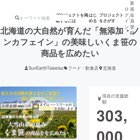
新
ロ
規
グ
会
プロジェクトを掲
はじ
プロジェクト
/
載するには
める
をさがす
イ
員
ン
登
北海道の大自然が育んだ「無添加・ノ
録
ンカフェイン」の美味しいくま笹の
商品を広めたい
人気のプロ
注目のリ
注目の新着プロ
募集終了が近いプ
もうすぐ公開
ジェクト
ターン
ジェクト
ロジェクト
されます
SunEarthTaisetsu
フード・飲食店
北海道
アート・写真
音楽
現在の支援総
テクノロジー・ガジェット
ゲーム・サ
額
303,
映像・映画
書籍・雑誌
000
ビジネス・起業
チャレンジ