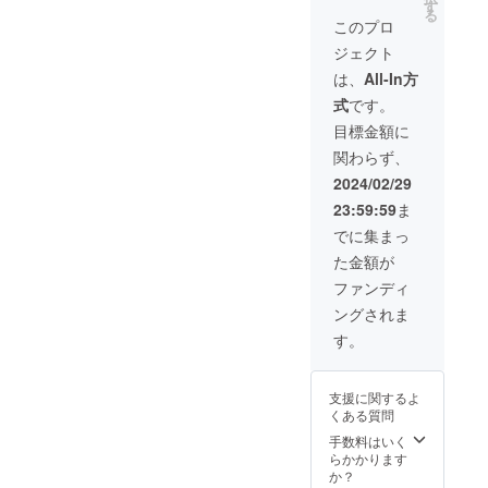
ンの
望され
入った
品で
す
ターン
る
チャイ
るお名
オリジ
す。 ・
このプロ
に貼付
に仕上
前をご
ナルラ
くま笹
された
ジェクト
げまし
記入く
ベルを
茶と
ラベル
た。
ださ
貼った
は、
は、
All-In方
や注意
【くま
い。 ・
商品を
（弊社
書きを
式
です。
笹茶 焙
感謝の
お届け
ではく
ご確認
煎】 ・
手紙 私
しま
ま笹の
目標金額に
くださ
北海道
たちの
す。 ・
茶葉の
い。」
関わらず、
大雪山
工場
お好み
みを使
の麓で
は、大
の配合
用） く
2024/02/29
地元の
雪山の
(※1)で
ま笹を
23:59:59
ま
方々が
麓、上
50袋制
煎じて
山に分
川町に
作 +
入れた
でに集まっ
け入り
ありま
表ラベ
お茶の
た金額が
収穫し
す。 そ
ルにお
ことで
た くま
んな大
名前等
す。 ・
ファンディ
笹の中
自然に
をお入
くま笹
ングされま
から更
囲まれ
れ致し
にはミ
に厳選
た小さ
ます。
ネラル
す。
した葉
な工場
（※2.3
やビタ
を選
で、 大
） 写真
ミン類
び、工
雪山の
参照 ※1
をはじ
支援に関するよ
場で丁
恵み
くま笹
め多く
くある質問
寧に 焙
「くま
茶葉を
の栄養
煎し
笹」
メイン
が 含ま
手数料はいく
て、飲
を、こ
にシナ
れてい
らかかります
みやす
だわり
モン、
ること
か？