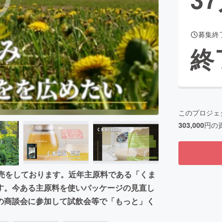
募集終
CAMPFIRE for Social Good
CAMPFIRE Creation
終
CAMPFIREふるさと納税
machi-ya
コミュニティ
このプロジェ
303,000
円の
販売をしております。近年主原料である「くま
す。今ある主原料を使いパッケージの見直し
の商談会に参加して試飲会等で「もっと」く