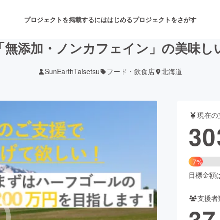
プロジェクトを掲載するには
はじめる
プロジェクトをさがす
「無添加・ノンカフェイン」の美味し
SunEarthTaisetsu
フード・飲食店
北海道
注目のリターン
注目の新着プロジェクト
募集終了が近いプロジェクト
も
現在の
音楽
舞台・パフォーマンス
30
ゲーム・サービス開発
フード・飲食店
7%
書籍・雑誌出版
アニメ・漫画
目標金額は4
支援者
チャレンジ
ビューティー・ヘルスケ
37