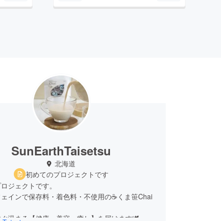
SunEarthTaisetsu
北海道
初めてのプロジェクトです
プロジェクトです。
ェインで保存料・着色料・不使用の☕くま笹Chai
ぐ温まる【健康・美容・癒し】を届けます🕊