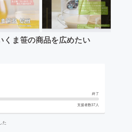
いくま笹の商品を広めたい
終了
支援者数
37
人
した