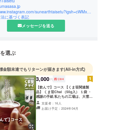
hTaisetu
やお通じに良いくま笹×チャイで心もカラダも優し
kumasasa.jp
るひととき
https://www.instagram.com/sunearthtaisetu?igsh=cWMxc2l0NGxzajh4
引法に基づく表記
ポカポカ朝までグッスリ
ャー効いた５種のスパイスを独自配合
メッセージを送る
ニック素材を無添加でチャイに加工
ラルで美味しい自然派にはピッタリ
を選ぶ
標金額未達でもリターンが届きます
(All-in方式)
3,000
円
残り
84
【飲んで】コース 【くま笹関連製
品】 くま笹Chai （50g入） １袋 ・
感謝の手紙 私たちの工場は、大雪山
の麓、上川町にあります。 そんな大
支援者：16人
自然に囲まれた小さな工場で、 大雪
お届け予定：2024年04月
山の恵み「くま笹」を、こだわりの
製法で、 生姜の引き立つノンカフェ
インのチャイに仕上げました。
※「原材料及び添加物等の食品表示
はお届け商品のラベルに表記されま