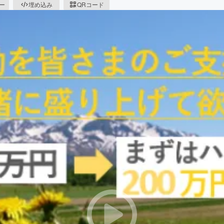
ピー
埋め込み
QRコード