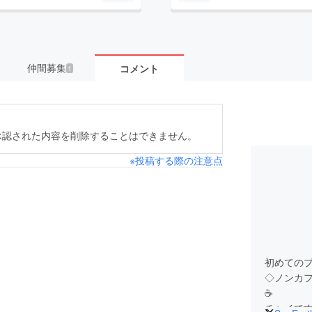
仲間募集
コメント
1
承認された内容を削除することはできません。
※投稿する際の注意点
初めての
◇ノンカフ
☕
チャイです