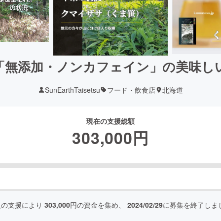
「無添加・ノンカフェイン」の美味し
SunEarthTaisetsu
フード・飲食店
北海道
現在の支援総額
303,000
円
人の支援により
303,000
円の資金を集め、
2024/02/29
に募集を終了しま