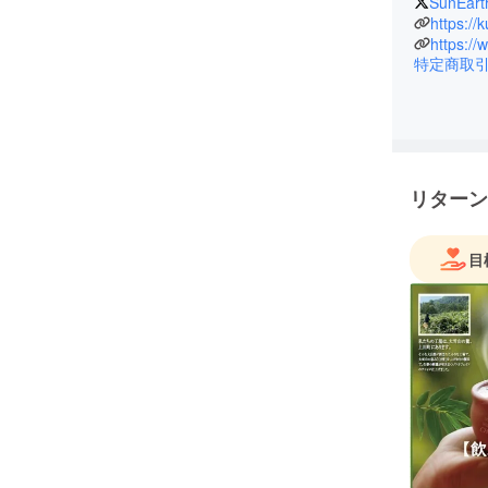
SunEart
◇冷え性
https://
く包まれ
特定商取
◇身体が
◇ジンジ
◇オーガ
◇ナチュ
◇無糖
リターン
目