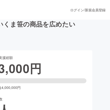
ログイン
/
新規会員登録
いくま笹の商品を広めたい
うすぐ公開されます
支援総額
プロダクト
3,000
円
ファッション
スポーツ
,000,000円
数
ア
ソーシャルグッド
人