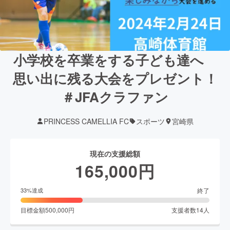
小学校を卒業をする子ども達へ
思い出に残る大会をプレゼント！
＃JFAクラファン
PRINCESS CAMELLIA FC
スポーツ
宮崎県
現在の支援総額
165,000
円
終了
33
%達成
目標金額
500,000
円
支援者数
14
人