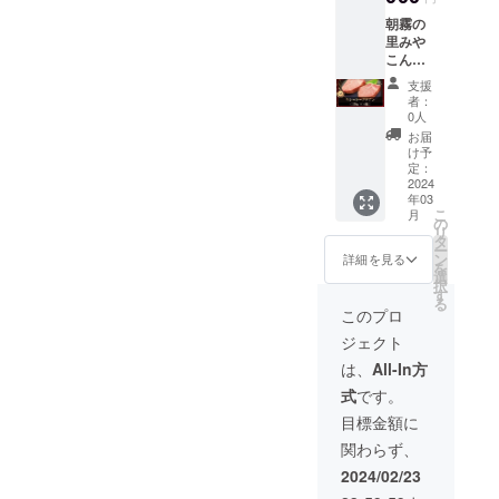
地内) 電
30日
朝霧の
話：
里みや
0986-
こん
38-
じょ(直
1129 発
支援
売所
送の際
者：
ATOM)
は『ト
0人
より発
レーに
お届
送致し
入った
け予
ます。
状態』
定：
〒885-
2024
を各種
年03
0003 宮
化粧箱
こ
月
崎県都
に梱包
の
リ
城市高
致しま
タ
ー
木町
す。 ■
ン
詳細を見る
を
6316番
賞味期
選
択
(朝霧の
限：出
す
る
里みや
荷日よ
このプロ
こん
り冷凍
ジェクト
じょ敷
保存で
地内) 電
30日
は、
All-In方
話：
式
です。
0986-
38-
目標金額に
1129 発
関わらず、
送の際
は『ト
2024/02/23
レーに