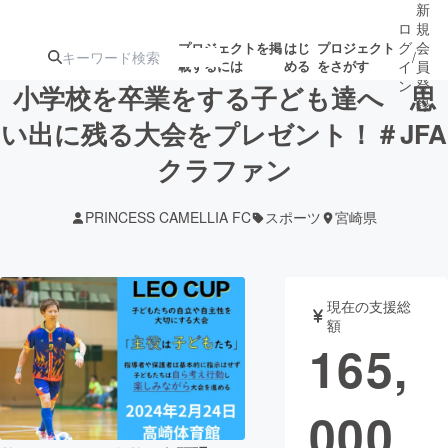
新
ロ
規
グ
会
プロジェクトを掲
はじ
プロジェクト
/
載するには
める
をさがす
イ
員
ン
登
小学校を卒業をする子ども達へ 思
録
い出に残る大会をプレゼント！＃JFA
クラファン
人気のプロ
注目のリ
注目の新着プロ
募集終了が近いプ
もうすぐ公開
ジェクト
ターン
ジェクト
ロジェクト
されます
PRINCESS CAMELLIA FC
スポーツ
宮崎県
アート・写真
音楽
現在の支援総
テクノロジー・ガジェット
ゲーム・サ
額
165,
映像・映画
書籍・雑誌
000
ビジネス・起業
チャレンジ