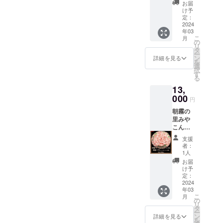
より発
レーに
ベール
トラリ
お届
送致し
入った
地区 ア
け予
ア 南
ます。
状態』
定：
ルコー
オース
〒885-
2024
を各種
ル度
トラリ
年03
0003 宮
化粧箱
数：14
ア州 マ
こ
月
崎県都
に梱包
の
度 ブド
クラー
リ
城市高
致しま
タ
ウ品
レン
ー
木町
す。 ■
ン
種：シ
詳細を見る
ベール
を
6316番
賞味期
選
ラーズ
地区 ア
択
(朝霧の
限：出
す
100%
ルコー
る
里みや
荷日よ
タンニ
ル度
13,
こん
り冷凍
ンも充
数：13
じょ敷
000
保存で
分楽し
度 ブド
円
地内) 電
30日
めるシ
ウ品
朝霧の
話：
ラーズ
種：
里みや
0986-
種、や
シャル
こん
38-
や甘
ドネ
じょ(直
1129 発
口、
100%
支援
売所
送の際
ムース
者：
飲む人
ATOM)
は『ト
1人
（泡）
を選ば
より発
レーに
までき
お届
ず、万
送致し
入った
け予
れいな
人受け
ます。
状態』
定：
紅色ス
しやす
〒885-
2024
を各種
パーク
いおす
年03
0003 宮
化粧箱
リン
すめの
こ
月
崎県都
に梱包
の
グ。食
ワイン
リ
城市高
致しま
タ
前・食
です。
ー
木町
す。 ■
ン
詳細を見る
中・食
通信販
を
6316番