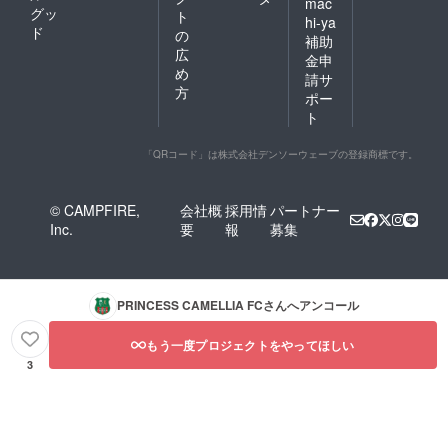
mac
グッ
ト
hi-ya
ド
の
補助
広
金申
め
請サ
方
ポー
ト
「QRコード」は株式会社デンソーウェーブの登録商標です。
© CAMPFIRE,
会社概
採用情
パートナー
Inc.
要
報
募集
PRINCESS CAMELLIA FC
さんへアンコール
もう一度プロジェクトをやってほしい
3