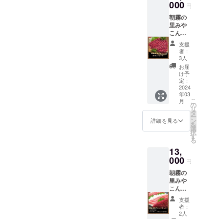
たっぷ
000
たりの
円
りシ
白ワイ
朝霧の
ラーズ
ンで
里みや
のス
す。 柑
こん
パーク
橘系の
じょ(直
リング
フルー
支援
売所
です。
ティー
者：
ATOM)
極め付
な辛口
3人
より発
けは高
で、爽
お届
送致し
いアル
やかな
け予
ます。
コール
定：
香りの
〒885-
2024
度数、
飲みや
年03
0003 宮
真っ向
すい
こ
月
崎県都
勝負の
の
シャル
リ
城市高
赤のス
タ
ドネで
ー
木町
パーク
ン
す。香
詳細を見る
を
6316番
リング
選
り豊か
択
(朝霧の
です。
す
にもか
る
里みや
原産
かわら
13,
こん
地：
ず、辛
じょ敷
000
オース
口の
円
地内) 電
トラリ
ギャッ
朝霧の
話：
ア 南
プを楽
里みや
0986-
オース
しめる
こん
38-
トラリ
一本で
じょ(直
1129 発
ア州 マ
す。 原
支援
売所
送の際
クラー
産地：
者：
ATOM)
は『ト
レン
2人
オース