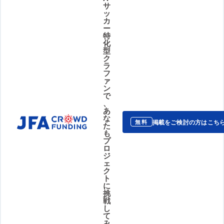
サ
ッ
カ
ー
特
化
型
ク
ラ
フ
ァ
ン
で
、
あ
な
掲載をご検討の方はこち
無料
た
も
プ
ロ
ジ
ェ
ク
ト
に
挑
戦
し
て
み