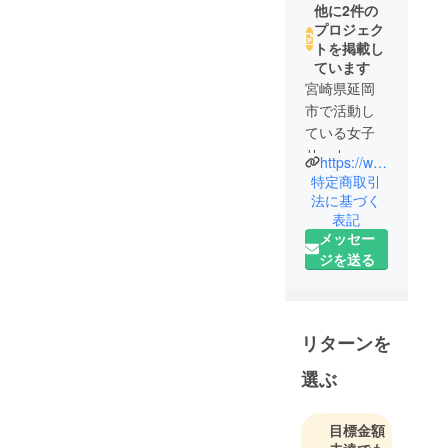
他に2件の
プロジェク
トを掲載し
ています
宮崎県延岡
市で活動し
ている女子
サッカー
https://www.instagram.com/princess_camellia_fc/?hl=ja
チームです⚽️
特定商取引
小学生、中
法に基づく
表記
学生、高校
メッセー
生、OGで活
ジを送る
動してます♪
(毎週水曜
日、金曜日)
低学年、初
リターンを
心者向け
に、なでし
選ぶ
こスクール
も開催中
目標金額
♪（毎週月曜