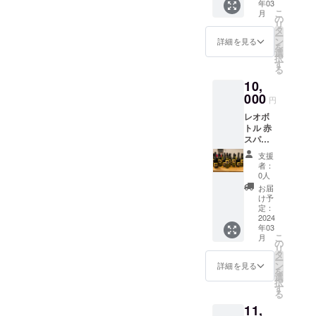
年03
権利 元
お届け
こ
月
フット
のリ
の
リ
サル日
ターン
タ
ー
本代
に貼付
ン
詳細を見る
を
表、F
された
選
択
リーグ
ラベル
す
る
通算333
や注意
10,
試合出
書きを
場を果
000
ご確認
円
たした
くださ
レオボ
横江 怜
い。」
トル 赤
選手の
スパー
333試合
クリン
記念ボ
支援
グ 免許
トル 南
者：
を有す
オース
0人
る協力
トラリ
お届
事業者
ア州の
け予
から酒
マク
定：
類を購
2024
ラーレ
年03
入でき
ンベー
こ
月
る権利
ル地区
の
リ
オース
で生産
タ
ー
トラリ
され
ン
詳細を見る
を
アの太
た、
選
択
陽を浴
さっぱ
す
る
びた果
りとし
11,
実味
た口当