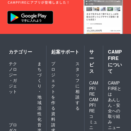
カテゴリー
起案サポート
サ
CAMP
ー
FIRE
テク
ま
プ
ス
ビ
につい
ノロ
ち
ロ
タ
ス
て
ジー
づ
ジ
ッ
・ガ
く
ェ
フ
CAM
CAMP
ジェ
り
ク
に
PFI
FIREと
ット
・
ト
相
RE
は
地
を
談
CAM
あんし
域
作
す
PFI
ん・安
活
る
る
RE
全への
性
資
コ
取り組
化
料
ミュ
み
プロ
音
請
ニ
ニュー
ダク
楽
求