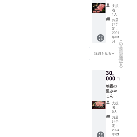
デ しゃ
0224 宮
支援
ぶしゃ
崎県都
者：
ぶ､すき
城市御
1人
焼き用
池町
お届
(250g×
5844-
け予
３パッ
47 (株)
定：
ク) 都城
2024
おおが
年03
市のお
た牧
こ
月
おがた
場
の
リ
牧場よ
0986-
タ
ー
りクー
33-
ン
詳細を見る
を
ル便に
2696
選
択
て発送
す
る
しま
30,
す。 ■
賞味期
000
円
限：出
朝霧の
荷日よ
里みや
り冷凍
こん
保存で
じょ(直
30日。
支援
売所
〒885
者：
ATOM)
0224 宮
0人
より発
崎県都
お届
送致し
城市御
け予
ます。
池町
定：
〒885-
2024
5844-
年03
0003 宮
47 (株)