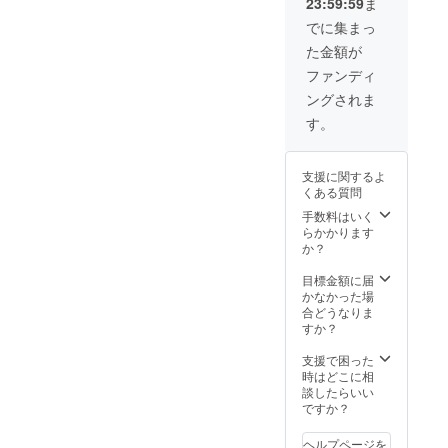
23:59:59
ま
入った
状態』
でに集まっ
を各種
た金額が
化粧箱
に梱包
ファンディ
致しま
ングされま
す。 ■
賞味期
す。
限：出
荷日よ
り冷凍
支援に関するよ
保存で
くある質問
30日
手数料はいく
らかかります
か？
目標金額に届
かなかった場
合どうなりま
すか？
支援で困った
時はどこに相
談したらいい
ですか？
ヘルプページを