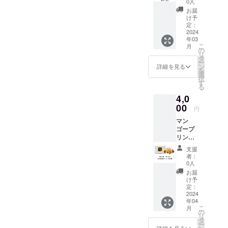
0人
料及び
お届
添加物
け予
等の食
定：
品表示
2024
年03
はお届
こ
月
け商品
の
リ
のラベ
タ
ー
ルに表
ン
詳細を見る
を
記され
選
択
ます。
す
る
商品開
4,0
封前に
は必ず
00
円
お届け
マン
のリ
ゴープ
ターン
リン
に貼付
(化粧箱
された
支援
入り）
ラベル
者：
50個 賞
や注意
0人
味期
書きを
お届
限 常
ご確認
け予
温 180
くださ
定：
日
2024
い。」
年04
こ
月
の
リ
タ
ー