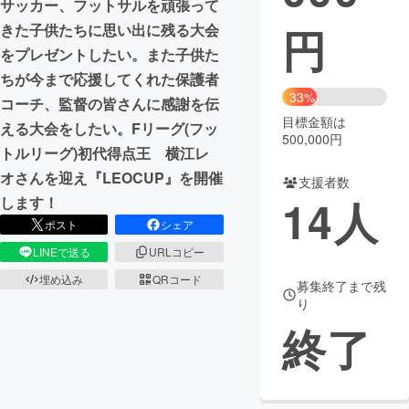
サッカー、フットサルを頑張って
円
きた子供たちに思い出に残る大会
まちづくり・地域活性化
をプレゼントしたい。また子供た
ちが今まで応援してくれた保護者
CAMPFIRE for Social Good
CAMPFIRE Creation
33%
コーチ、監督の皆さんに感謝を伝
CAMPFIREふるさと納税
machi-ya
コミュニティ
目標金額は
える大会をしたい。Fリーグ(フッ
500,000円
トルリーグ)初代得点王 横江レ
オさんを迎え『LEOCUP』を開催
支援者数
14
人
します！
ポスト
シェア
LINEで送る
URLコピー
埋め込み
QRコード
募集終了まで残
り
終了