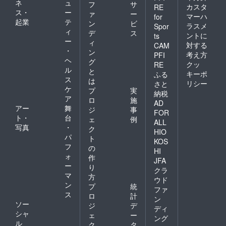
ネ
ュ
フ
サ
カスタ
RE
ス・
ー
ァ
ー
マーハ
for
起業
テ
ン
ビ
ラスメ
Spor
ィ
デ
ス
ントに
ts
ー
ィ
対する
CAM
・
ン
考え方
PFI
ヘ
グ
クッ
RE
ル
と
キーポ
ふる
ス
は
リシー
さと
ケ
プ
実
納税
ア
ロ
施
AD
アー
舞
ジ
事
FOR
ト・
台
ェ
例
ALL
写真
・
ク
HIO
パ
ト
KOS
フ
の
HI
ォ
作
JFA
ー
り
クラ
マ
方
ウド
ン
プ
統
ファ
ス
ロ
計
ン
ソー
ジ
デ
ディ
シャ
ェ
ー
ング
ル
ク
タ