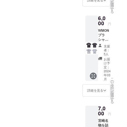
ン
詳細を見る
を
選
択
す
る
6,0
00
円
WMON
プラ
シャツ
サイ
支援
ズ
者：
S.M.L.X
5人
L 今大
お届
会協賛
け予
してい
定：
ただい
2024
年03
ている
こ
月
WMON
の
リ
さんの
タ
ー
プラ
ン
詳細を見る
を
シャツ
選
択
となり
す
る
ます。
7,0
白か黒
かお選
00
円
びくだ
宮崎名
さい。
物を詰
WMON