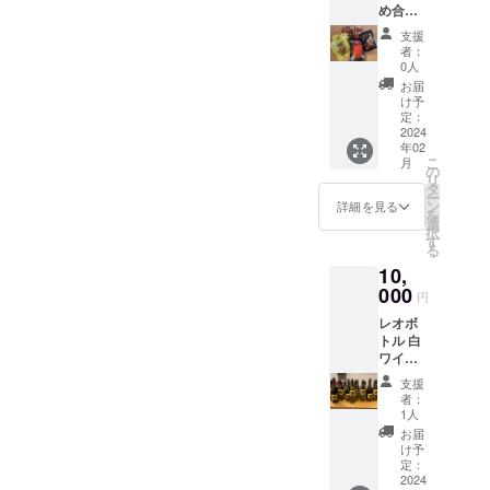
め合わ
せにし
FUTBO
支援
まし
L 大分
者：
た。 ・
県速見
0人
チキン
郡日出
お届
南蛮＆
町
け予
炭火焼
定：
・枡元
2024
年02
辛麺＆
こ
月
なんこ
の
リ
つ ・肉
タ
ー
巻きお
ン
詳細を見る
を
にぎり
選
択
×2袋
す
る
「原材
10,
料及び
添加物
000
円
等の食
レオボ
品表示
トル 白
はお届
ワイン
け商品
免許を
のラベ
支援
有する
ルに表
者：
協力事
記され
1人
業者か
ます。
お届
ら酒類
商品開
け予
を購入
封前に
定：
できる
2024
は必ず