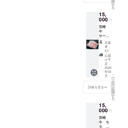
賞味期
選
後タイ
売酒類
択
(朝霧の
限：出
す
ミング
小売業
る
里みや
荷日よ
を選ば
免許を
15,
こん
り冷凍
ない
有する
じょ敷
000
保存で
オール
円
酒屋
地内) 電
30日
マイ
momと
宮崎
話：
ティな
いうお
牛
0986-
スパー
店から
サーロ
38-
クリン
直送し
インス
1129 発
グワイ
支援
ます。
テーキ2
送の際
者：
ンで
（通知
枚(1枚
は『ト
2人
す。 通
書文書
200ｇ）
レーに
お届
信販売
番号：
入り 都
入った
け予
酒類小
荏法第
城市の
状態』
定：
売業免
150号）
おおが
2024
を各種
許を有
年03
た牧場
化粧箱
する酒
こ
月
より
に梱包
の
屋mom
リ
クール
致しま
タ
という
ー
便にて
す。 ■
ン
詳細を見る
お店か
を
発送し
賞味期
選
ら直送
択
ます。
限：出
す
しま
る
■賞味期
荷日よ
す。
15,
限：出
り冷凍
（通知
荷日よ
000
保存で
円
書文書
り冷凍
30日
番号：
宮崎
保存で
荏法第
牛 モ
30日。
150号）
モ ウ
〒885