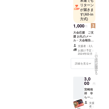
未達でも
日)
リターン
が届きま
す
(All-in
方式)
1,000
円
大会応援 ご支
援 お礼のメー
ル・大会報告を
お送りさせてい
支援者：2人
ただきます。
お届け予定：
こ
2024年02月
の
リ
タ
ー
ン
詳細を見る
を
選
択
す
る
3,0
00
円
宮崎発
祥 辛
らーめ
ん 4食
支援
入り
者：
「原材