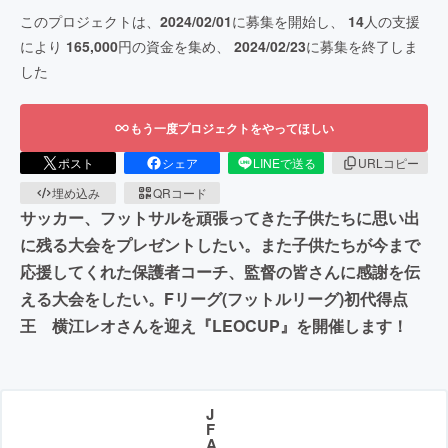
このプロジェクトは、
2024/02/01
に募集を開始し、
14
人の支援
により
165,000
円の資金を集め、
2024/02/23
に募集を終了しま
した
もう一度プロジェクトをやってほしい
ポスト
シェア
LINEで送る
URLコピー
埋め込み
QRコード
サッカー、フットサルを頑張ってきた子供たちに思い出
に残る大会をプレゼントしたい。また子供たちが今まで
応援してくれた保護者コーチ、監督の皆さんに感謝を伝
える大会をしたい。Fリーグ(フットルリーグ)初代得点
王 横江レオさんを迎え『LEOCUP』を開催します！
J
F
A