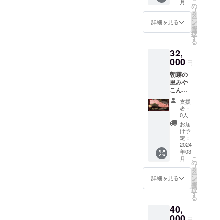
こ
月
崎県都
おおが
の
リ
城市高
た牧
タ
ー
木町
場
ン
詳細を見る
を
6316番
0986-
選
択
(朝霧の
33-
す
る
里みや
2696
32,
こん
じょ敷
000
円
地内) 電
朝霧の
話：
里みや
0986-
こん
38-
じょ(直
1129 発
支援
売所
送の際
者：
ATOM)
は『ト
0人
より発
レーに
お届
送致し
入った
け予
ます。
状態』
定：
〒885-
2024
を各種
年03
0003 宮
化粧箱
こ
月
崎県都
に梱包
の
リ
城市高
致しま
タ
ー
木町
す。 ■
ン
詳細を見る
を
6316番
賞味期
選
択
(朝霧の
限：出
す
る
里みや
荷日よ
40,
こん
り冷凍
じょ敷
000
保存で
円