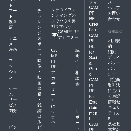
ティ
ス
ト
CAM
ヘルプ
クラウドファ
フー
チ
PFI
お問い
ンディングの
ド・
ャ
RE
合わせ
ノウハウを無
飲食
レ
Crea
料で学ぼう
店
ン
tion
各種規定
CAMPFIRE
ジ
CAM
アカデミー
アニ
ス
利用規
PFI
メ・
ポ
約
RE
漫画
ー
CA
説
細則
for
ツ
MP
明
プライ
Soci
ファ
映
FI
会
バシー
al
ッ
像
RE
・
ポリ
Goo
ショ
・
ア
相
シー
d
ン
映
カ
談
特定商
CAM
画
デ
会
取引法
PFI
ゲー
書
ミ
に基づ
RE
ム・
籍
ー
く表記
for
サー
・
と
情報セ
Ente
ビス
雑
は
キュリ
rtain
開発
誌
ク
サ
ティ方
men
出
ラ
ポ
針
t
版
ウ
ー
反社基
CAM
ビジ
ビ
ド
ト
本方針
PFI