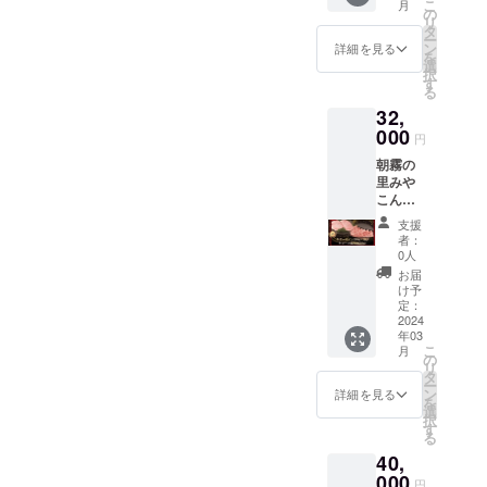
こ
月
崎県都
おおが
の
リ
城市高
た牧
タ
ー
木町
場
ン
詳細を見る
を
6316番
0986-
選
択
(朝霧の
33-
す
る
里みや
2696
32,
こん
じょ敷
000
円
地内) 電
朝霧の
話：
里みや
0986-
こん
38-
じょ(直
1129 発
支援
売所
送の際
者：
ATOM)
は『ト
0人
より発
レーに
お届
送致し
入った
け予
ます。
状態』
定：
〒885-
2024
を各種
年03
0003 宮
化粧箱
こ
月
崎県都
に梱包
の
リ
城市高
致しま
タ
ー
木町
す。 ■
ン
詳細を見る
を
6316番
賞味期
選
択
(朝霧の
限：出
す
る
里みや
荷日よ
40,
こん
り冷凍
じょ敷
000
保存で
円