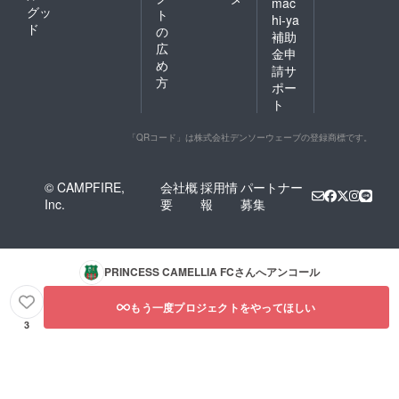
mac
グッ
ト
hi-ya
ド
の
補助
広
金申
め
請サ
方
ポー
ト
「QRコード」は株式会社デンソーウェーブの登録商標です。
© CAMPFIRE,
会社概
採用情
パートナー
Inc.
要
報
募集
PRINCESS CAMELLIA FC
さんへアンコール
もう一度プロジェクトをやってほしい
3