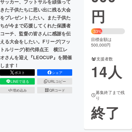
サッカー、フットサルを頑張って
円
きた子供たちに思い出に残る大会
まちづくり・地域活性化
をプレゼントしたい。また子供た
ちが今まで応援してくれた保護者
CAMPFIRE for Social Good
CAMPFIRE Creation
33%
コーチ、監督の皆さんに感謝を伝
CAMPFIREふるさと納税
machi-ya
コミュニティ
目標金額は
える大会をしたい。Fリーグ(フッ
500,000円
トルリーグ)初代得点王 横江レ
オさんを迎え『LEOCUP』を開催
支援者数
14
人
します！
ポスト
シェア
LINEで送る
URLコピー
埋め込み
QRコード
募集終了まで残
り
終了