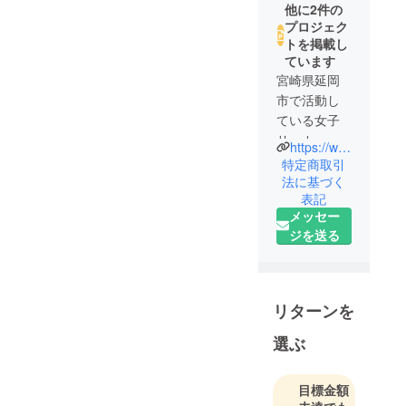
他に2件の
なってくれる大会にな
プロジェク
る事を祈念しておりま
トを掲載し
す。
ています
宮崎県延岡
市で活動し
ている女子
サッカー
https://www.instagram.com/princess_camellia_fc/?hl=ja
チームです⚽️
特定商取引
小学生、中
法に基づく
表記
学生、高校
メッセー
生、OGで活
ジを送る
動してます♪
(毎週水曜
日、金曜日)
低学年、初
リターンを
心者向け
に、なでし
選ぶ
こスクール
も開催中
目標金額
♪（毎週月曜