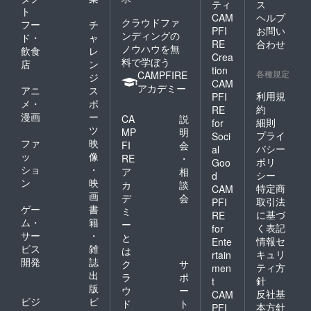
ティ
ス
ト
CAM
ヘルプ
クラウドファ
フー
チ
PFI
お問い
ンディングの
ド・
ャ
RE
合わせ
ノウハウを無
飲食
レ
Crea
料で学ぼう
店
ン
tion
各種規定
CAMPFIRE
ジ
CAM
アカデミー
アニ
ス
利用規
PFI
メ・
ポ
約
RE
漫画
ー
CA
説
細則
for
ツ
MP
明
プライ
Soci
ファ
映
FI
会
バシー
al
ッ
像
RE
・
ポリ
Goo
ショ
・
ア
相
シー
d
ン
映
カ
談
特定商
CAM
画
デ
会
取引法
PFI
ゲー
書
ミ
に基づ
RE
ム・
籍
ー
く表記
for
サー
・
と
情報セ
Ente
ビス
雑
は
キュリ
rtain
開発
誌
ク
サ
ティ方
men
出
ラ
ポ
針
t
版
ウ
ー
反社基
CAM
ビジ
ビ
ド
ト
本方針
PFI