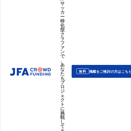
サ
ッ
カ
ー
特
化
型
ク
ラ
フ
ァ
ン
で
、
あ
な
掲載をご検討の方はこち
無料
た
も
プ
ロ
ジ
ェ
ク
ト
に
挑
戦
し
て
み