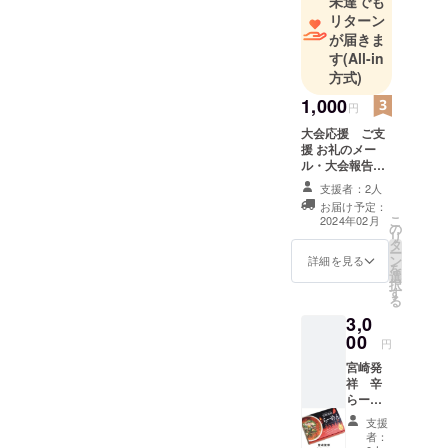
未達でも
日)
リターン
が届きま
す
(All-in
方式)
1,000
円
大会応援 ご支
援 お礼のメー
ル・大会報告を
お送りさせてい
支援者：2人
ただきます。
お届け予定：
こ
2024年02月
の
リ
タ
ー
ン
詳細を見る
を
選
択
す
る
3,0
00
円
宮崎発
祥 辛
らーめ
ん 4食
支援
入り
者：
「原材