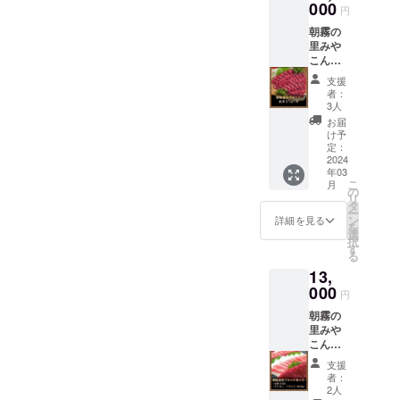
たっぷ
000
たりの
円
りシ
白ワイ
朝霧の
ラーズ
ンで
里みや
のス
す。 柑
こん
パーク
橘系の
じょ(直
リング
フルー
支援
売所
です。
ティー
者：
ATOM)
極め付
な辛口
3人
より発
けは高
で、爽
お届
送致し
いアル
やかな
け予
ます。
コール
定：
香りの
〒885-
2024
度数、
飲みや
年03
0003 宮
真っ向
すい
こ
月
崎県都
勝負の
の
シャル
リ
城市高
赤のス
タ
ドネで
ー
木町
パーク
ン
す。香
詳細を見る
を
6316番
リング
選
り豊か
択
(朝霧の
です。
す
にもか
る
里みや
原産
かわら
13,
こん
地：
ず、辛
じょ敷
000
オース
口の
円
地内) 電
トラリ
ギャッ
朝霧の
話：
ア 南
プを楽
里みや
0986-
オース
しめる
こん
38-
トラリ
一本で
じょ(直
1129 発
ア州 マ
す。 原
支援
売所
送の際
クラー
産地：
者：
ATOM)
は『ト
レン
2人
オース