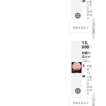
より発
レーに
ベール
トラリ
お届
送致し
入った
地区 ア
け予
ア 南
ます。
状態』
定：
ルコー
オース
〒885-
2024
を各種
ル度
トラリ
年03
0003 宮
化粧箱
数：14
ア州 マ
こ
月
崎県都
に梱包
の
度 ブド
クラー
リ
城市高
致しま
タ
ウ品
レン
ー
木町
す。 ■
ン
種：シ
詳細を見る
ベール
を
6316番
賞味期
選
ラーズ
地区 ア
択
(朝霧の
限：出
す
100%
ルコー
る
里みや
荷日よ
タンニ
ル度
13,
こん
り冷凍
ンも充
数：13
じょ敷
000
保存で
分楽し
度 ブド
円
地内) 電
30日
めるシ
ウ品
朝霧の
話：
ラーズ
種：
里みや
0986-
種、や
シャル
こん
38-
や甘
ドネ
じょ(直
1129 発
口、
100%
支援
売所
送の際
ムース
者：
飲む人
ATOM)
は『ト
1人
（泡）
を選ば
より発
レーに
までき
お届
ず、万
送致し
入った
け予
れいな
人受け
ます。
状態』
定：
紅色ス
しやす
〒885-
2024
を各種
パーク
いおす
年03
0003 宮
化粧箱
リン
すめの
こ
月
崎県都
に梱包
の
グ。食
ワイン
リ
城市高
致しま
タ
前・食
です。
ー
木町
す。 ■
ン
詳細を見る
中・食
通信販
を
6316番