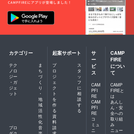
カテゴリー
起案サポート
サ
CAMP
ー
FIRE
テク
ま
プ
ス
ビ
につい
ノロ
ち
ロ
タ
ス
て
ジー
づ
ジ
ッ
・ガ
く
ェ
フ
CAM
CAMP
ジェ
り
ク
に
PFI
FIREと
ット
・
ト
相
RE
は
地
を
談
CAM
あんし
域
作
す
PFI
ん・安
活
る
る
RE
全への
性
資
コ
取り組
化
料
ミュ
み
プロ
音
請
ニ
ニュー
ダク
楽
求