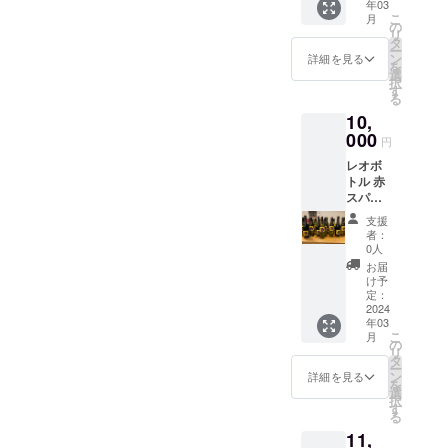
年03
権利 元
お届け
こ
月
フット
のリ
の
リ
サル日
ターン
タ
ー
本代
に貼付
ン
詳細を見る
を
表、F
された
選
択
リーグ
ラベル
す
る
通算333
や注意
10,
試合出
書きを
場を果
000
ご確認
円
たした
くださ
レオボ
横江 怜
い。」
トル 赤
選手の
スパー
333試合
クリン
記念ボ
支援
グ 免許
トル 南
者：
を有す
オース
0人
る協力
トラリ
お届
事業者
ア州の
け予
から酒
マク
定：
類を購
2024
ラーレ
年03
入でき
ンベー
こ
月
る権利
ル地区
の
リ
オース
で生産
タ
ー
トラリ
され
ン
詳細を見る
を
アの太
た、
選
択
陽を浴
さっぱ
す
る
びた果
りとし
11,
実味
た口当