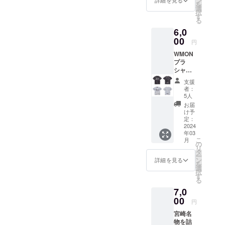
ン
詳細を見る
を
選
択
す
る
6,0
00
円
WMON
プラ
シャツ
サイ
支援
ズ
者：
S.M.L.X
5人
L 今大
お届
会協賛
け予
してい
定：
ただい
2024
年03
ている
こ
月
WMON
の
リ
さんの
タ
ー
プラ
ン
詳細を見る
を
シャツ
選
択
となり
す
る
ます。
7,0
白か黒
かお選
00
円
びくだ
宮崎名
さい。
物を詰
WMON