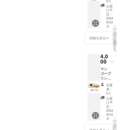
0人
料及び
お届
添加物
け予
等の食
定：
品表示
2024
年03
はお届
こ
月
け商品
の
リ
のラベ
タ
ー
ルに表
ン
詳細を見る
を
記され
選
択
ます。
す
る
商品開
4,0
封前に
は必ず
00
円
お届け
マン
のリ
ゴープ
ターン
リン
に貼付
(化粧箱
された
支援
入り）
ラベル
者：
50個 賞
や注意
0人
味期
書きを
お届
限 常
ご確認
け予
温 180
くださ
定：
日
2024
い。」
年04
こ
月
の
リ
タ
ー