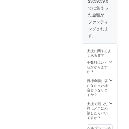
23:59:59
ま
入った
状態』
でに集まっ
を各種
た金額が
化粧箱
に梱包
ファンディ
致しま
ングされま
す。 ■
賞味期
す。
限：出
荷日よ
り冷凍
支援に関するよ
保存で
くある質問
30日
手数料はいく
らかかります
か？
目標金額に届
かなかった場
合どうなりま
すか？
支援で困った
時はどこに相
談したらいい
ですか？
ヘルプページを