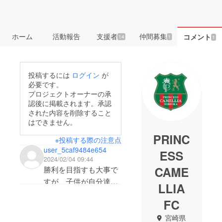
ホーム
活動報告
支援者
仲間募集
コメント
14
1
1
投稿するには
ログイン
が
必要です。
プロジェクトオーナーの承
認後に掲載されます。承認
された内容を削除すること
はできません。
PRINC
※投稿する際の注意点
user_5caf9484e654
ESS
2024/02/04 09:44
CAME
勝利を目指すも大事で
すが、子供が自分達だ
LLIA
けで考えてプレーする
FC
大会に共感しました。
小学生最高の思い出に
宮崎県