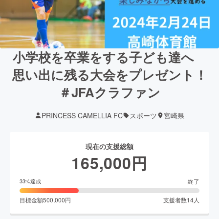
小学校を卒業をする子ども達へ
思い出に残る大会をプレゼント！
＃JFAクラファン
PRINCESS CAMELLIA FC
スポーツ
宮崎県
現在の支援総額
165,000
円
終了
33
%達成
目標金額
500,000
円
支援者数
14
人