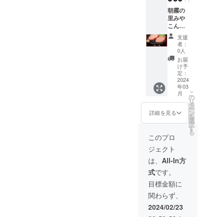
地内) 電
30日
朝霧の
話：
里みや
0986-
こん
38-
じょ(直
1129 発
支援
売所
送の際
者：
ATOM)
は『ト
0人
より発
レーに
お届
送致し
入った
け予
ます。
状態』
定：
〒885-
2024
を各種
年03
0003 宮
化粧箱
こ
月
崎県都
に梱包
の
リ
城市高
致しま
タ
ー
木町
す。 ■
ン
詳細を見る
を
6316番
賞味期
選
択
(朝霧の
限：出
す
る
里みや
荷日よ
このプロ
こん
り冷凍
ジェクト
じょ敷
保存で
地内) 電
30日
は、
All-In方
話：
式
です。
0986-
38-
目標金額に
1129 発
関わらず、
送の際
は『ト
2024/02/23
レーに