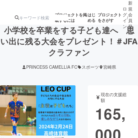
新
ロ
規
グ
会
プロジェクトを掲
はじ
プロジェクト
/
載するには
める
をさがす
イ
員
ン
登
小学校を卒業をする子ども達へ 思
録
い出に残る大会をプレゼント！＃JFA
クラファン
人気のプロ
注目のリ
注目の新着プロ
募集終了が近いプ
もうすぐ公開
ジェクト
ターン
ジェクト
ロジェクト
されます
PRINCESS CAMELLIA FC
スポーツ
宮崎県
アート・写真
音楽
現在の支援総
テクノロジー・ガジェット
ゲーム・サ
額
165,
映像・映画
書籍・雑誌
000
ビジネス・起業
チャレンジ