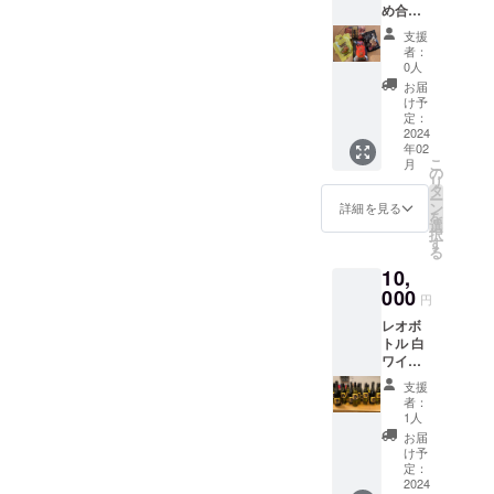
め合わ
せにし
FUTBO
支援
まし
L 大分
者：
た。 ・
県速見
0人
チキン
郡日出
お届
南蛮＆
町
け予
炭火焼
定：
・枡元
2024
年02
辛麺＆
こ
月
なんこ
の
リ
つ ・肉
タ
ー
巻きお
ン
詳細を見る
を
にぎり
選
択
×2袋
す
る
「原材
10,
料及び
添加物
000
円
等の食
レオボ
品表示
トル 白
はお届
ワイン
け商品
免許を
のラベ
支援
有する
ルに表
者：
協力事
記され
1人
業者か
ます。
お届
ら酒類
商品開
け予
を購入
封前に
定：
できる
2024
は必ず