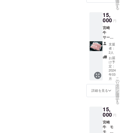
賞味期
選
後タイ
売酒類
択
(朝霧の
限：出
す
ミング
小売業
る
里みや
荷日よ
を選ば
免許を
15,
こん
り冷凍
ない
有する
じょ敷
000
保存で
オール
円
酒屋
地内) 電
30日
マイ
momと
宮崎
話：
ティな
いうお
牛
0986-
スパー
店から
サーロ
38-
クリン
直送し
インス
1129 発
グワイ
支援
ます。
テーキ2
送の際
者：
ンで
（通知
枚(1枚
は『ト
2人
す。 通
書文書
200ｇ）
レーに
お届
信販売
番号：
入り 都
入った
け予
酒類小
荏法第
城市の
状態』
定：
売業免
150号）
おおが
2024
を各種
許を有
年03
た牧場
化粧箱
する酒
こ
月
より
に梱包
の
屋mom
リ
クール
致しま
タ
という
ー
便にて
す。 ■
ン
詳細を見る
お店か
を
発送し
賞味期
選
ら直送
択
ます。
限：出
す
しま
る
■賞味期
荷日よ
す。
15,
限：出
り冷凍
（通知
荷日よ
000
保存で
円
書文書
り冷凍
30日
番号：
宮崎
保存で
荏法第
牛 モ
30日。
150号）
モ ウ
〒885