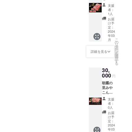
デ しゃ
0224 宮
支援
ぶしゃ
崎県都
者：
ぶ､すき
城市御
1人
焼き用
池町
お届
(250g×
5844-
け予
３パッ
47 (株)
定：
ク) 都城
2024
おおが
年03
市のお
た牧
こ
月
おがた
場
の
リ
牧場よ
0986-
タ
ー
りクー
33-
ン
詳細を見る
を
ル便に
2696
選
択
て発送
す
る
しま
30,
す。 ■
賞味期
000
円
限：出
朝霧の
荷日よ
里みや
り冷凍
こん
保存で
じょ(直
30日。
支援
売所
〒885
者：
ATOM)
0224 宮
0人
より発
崎県都
お届
送致し
城市御
け予
ます。
池町
定：
〒885-
2024
5844-
年03
0003 宮
47 (株)