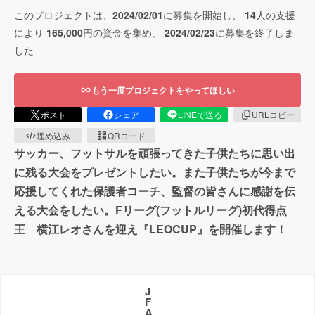
このプロジェクトは、
2024/02/01
に募集を開始し、
14
人の支援
により
165,000
円の資金を集め、
2024/02/23
に募集を終了しま
した
もう一度プロジェクトをやってほしい
ポスト
シェア
LINEで送る
URLコピー
埋め込み
QRコード
サッカー、フットサルを頑張ってきた子供たちに思い出
に残る大会をプレゼントしたい。また子供たちが今まで
応援してくれた保護者コーチ、監督の皆さんに感謝を伝
える大会をしたい。Fリーグ(フットルリーグ)初代得点
王 横江レオさんを迎え『LEOCUP』を開催します！
J
F
A