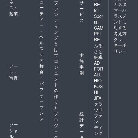
ネ
ュ
フ
サ
カスタ
RE
ス・
ー
ァ
ー
マーハ
for
起業
テ
ン
ビ
ラスメ
Spor
ィ
デ
ス
ントに
ts
ー
ィ
対する
CAM
・
ン
考え方
PFI
ヘ
グ
クッ
RE
ル
と
キーポ
ふる
ス
は
リシー
さと
ケ
プ
実
納税
ア
ロ
施
AD
アー
舞
ジ
事
FOR
ト・
台
ェ
例
ALL
写真
・
ク
HIO
パ
ト
KOS
フ
の
HI
ォ
作
JFA
ー
り
クラ
マ
方
ウド
ン
プ
統
ファ
ス
ロ
計
ン
ソー
ジ
デ
ディ
シャ
ェ
ー
ング
ル
ク
タ