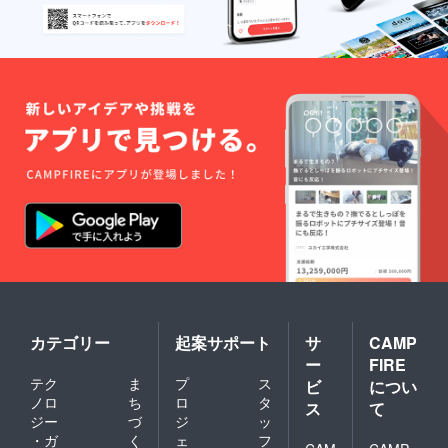
カテゴリー
起案サポート
サ
CAMP
ー
FIRE
テク
ま
プ
ス
ビ
につい
ノロ
ち
ロ
タ
ス
て
ジー
づ
ジ
ッ
・ガ
く
ェ
フ