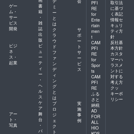
デ
会
取引法
PFI
ゲー
書
ミ
に基づ
RE
ム・
籍
ー
く表記
for
サー
・
と
情報セ
Ente
ビス
雑
は
キュリ
rtain
開発
誌
ク
サ
ティ方
men
出
ラ
ポ
針
t
版
ウ
ー
反社基
CAM
ビジ
ビ
ド
ト
本方針
PFI
ネ
ュ
フ
サ
カスタ
RE
ス・
ー
ァ
ー
マーハ
for
起業
テ
ン
ビ
ラスメ
Spor
ィ
デ
ス
ントに
ts
ー
ィ
対する
CAM
・
ン
考え方
PFI
ヘ
グ
クッ
RE
ル
と
キーポ
ふる
ス
は
リシー
さと
ケ
プ
実
納税
ア
ロ
施
AD
アー
舞
ジ
事
FOR
ト・
台
ェ
例
ALL
写真
・
ク
HIO
パ
ト
KOS