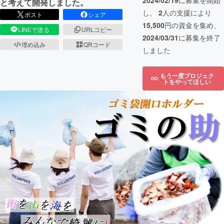
2024/02/19
に募集を開始
と考えて開発しました。
し、
2
人の支援により
ポスト
シェア
15,500
円の資金を集め、
LINEで送る
URLコピー
2024/03/31
に募集を終了
埋め込み
QRコード
しました
もう一度プロジェク
トをやってほしい