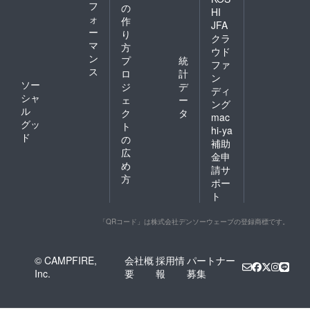
フ
の
HI
ォ
作
JFA
ー
り
クラ
マ
方
ウド
ン
プ
統
ファ
ス
ロ
計
ン
ソー
ジ
デ
ディ
シャ
ェ
ー
ング
ル
ク
タ
mac
グッ
ト
hi-ya
ド
の
補助
広
金申
め
請サ
方
ポー
ト
「QRコード」は株式会社デンソーウェーブの登録商標です。
© CAMPFIRE,
会社概
採用情
パートナー
Inc.
要
報
募集