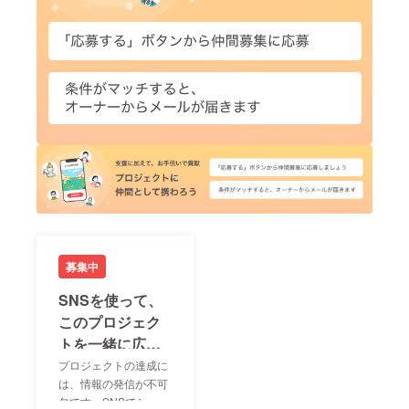
募集中
SNSを使って、
このプロジェク
トを一緒に広め
ましょう！
プロジェクトの達成に
は、情報の発信が不可
欠です。SNSでシェア