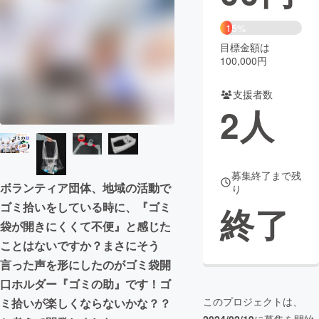
まちづくり・地域活性化
15%
目標金額は
100,000円
CAMPFIRE for Social Good
CAMPFIRE Creation
CAMPFIREふるさと納税
machi-ya
コミュニティ
支援者数
2
人
募集終了まで残
ボランティア団体、地域の活動で
り
ゴミ拾いをしている時に、『ゴミ
終了
袋が開きにくくて不便』と感じた
ことはないですか？まさにそう
言った声を形にしたのがゴミ袋開
口ホルダー『ゴミの助』です！ゴ
このプロジェクトは、
ミ拾いが楽しくならないかな？？