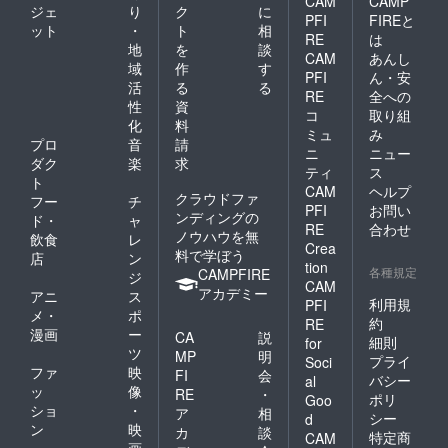
CAM
CAMP
ジェ
り
ク
に
PFI
FIREと
ット
・
ト
相
RE
は
地
を
談
CAM
あんし
域
作
す
PFI
ん・安
活
る
る
RE
全への
性
資
コ
取り組
化
料
ミュ
み
プロ
音
請
ニ
ニュー
ダク
楽
求
ティ
ス
ト
CAM
ヘルプ
クラウドファ
フー
チ
PFI
お問い
ンディングの
ド・
ャ
RE
合わせ
ノウハウを無
飲食
レ
Crea
料で学ぼう
店
ン
tion
各種規定
CAMPFIRE
ジ
CAM
アカデミー
アニ
ス
利用規
PFI
メ・
ポ
約
RE
漫画
ー
CA
説
細則
for
ツ
MP
明
プライ
Soci
ファ
映
FI
会
バシー
al
ッ
像
RE
・
ポリ
Goo
ショ
・
ア
相
シー
d
ン
映
カ
談
特定商
CAM
画