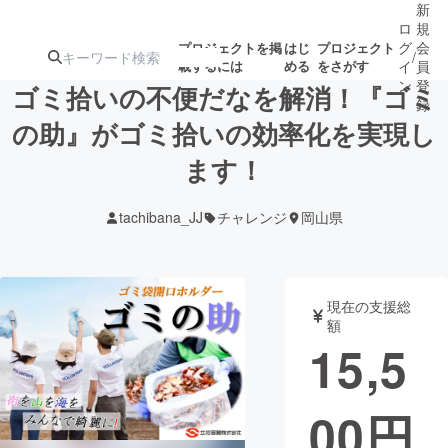
新
ロ
規
グ
会
プロジェクトを掲
はじ
プロジェクト
/
載するには
める
をさがす
イ
員
ン
登
ゴミ拾いの不便だなを解消！『ゴミ
録
の助』がゴミ拾いの効率化を実現し
ます！
人気のプロ
注目のリ
注目の新着プロ
募集終了が近いプ
もうすぐ公開
ジェクト
ターン
ジェクト
ロジェクト
されます
tachibana_JJ
チャレンジ
岡山県
アート・写真
音楽
現在の支援総
テクノロジー・ガジェット
ゲーム・サ
額
15,5
映像・映画
書籍・雑誌
00
円
ビジネス・起業
チャレンジ