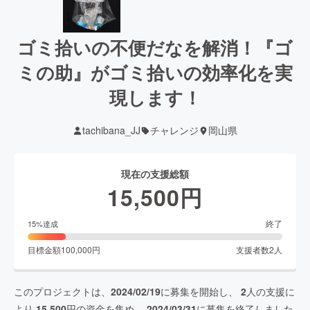
ゴミ拾いの不便だなを解消！『ゴ
ミの助』がゴミ拾いの効率化を実
現します！
tachibana_JJ
チャレンジ
岡山県
現在の支援総額
15,500
円
終了
15
%達成
目標金額
100,000
円
支援者数
2
人
このプロジェクトは、
2024/02/19
に募集を開始し、
2
人の支援に
より
15,500
円の資金を集め、
2024/03/31
に募集を終了しました