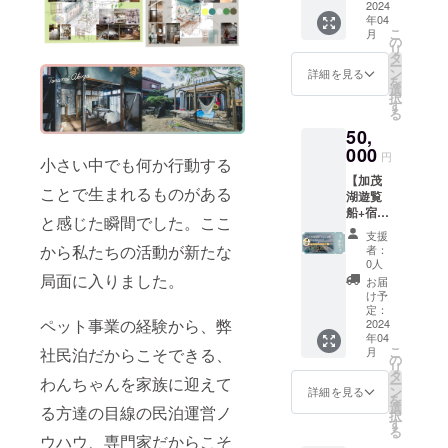
シェ付
2024
会社か
で、そ
なかっ
2024年
年04
き】 ●
らの情
れ以上
た場合
4月中の
こ
月
蔵サウ
報配信
の
の場合
でも、
実施を
リ
ナに使
※3 ※1
タ
は要相
支援者
予定
ー
用して
2024年
ン
談とな
詳細を見る
様への
し、
を
いる佐
4月下旬
選
りま
返金は
2024年
択
渡アテ
に宿泊
す
す。有
致しか
3月中に
る
ビを製
スター
効期限
ねます
詳細を
50,
材して
ト予定
は発行
のでご
ご連絡
いる木
000
です。
日より1
了承く
円
いたし
小さい中でも何か行動する
工工場
(工事の
年間と
ださ
ます。
【加茂
見学ツ
進行状
なり、
い。 ※2
※3 メー
ことで生まれるものがある
湖遊覧
アーと
況によ
使用し
2024年
ルなど
船+宿泊
河崎浪
り前後
なかっ
4月中の
と感じた瞬間でした。ここ
で工事
1泊権】
漫館の
する場
た場合
実施を
支援
の進
●加茂湖
宿泊1泊
合があ
から私たちの活動が新たな
でも、
者：
予定
捗、今
の遊覧
分の権
ります)
0人
支援者
し、
後のイ
船周遊
利です
局面に入りました。
宿泊は4
様への
お届
2024年
ベント
ツアー
※1 ●お
名まで
け予
返金は
3月中に
情報な
と河崎
家で使
定：
は支援
致しか
詳細を
どを共
ペット事業の経験から、弊
浪漫館
2024
える佐
金額内
ねます
ご連絡
有させ
年04
の宿泊1
渡アテ
で、そ
のでご
いたし
ていた
こ
月
社民泊だからこそできる、
泊分の
ビの香
の
れ以上
了承く
ます。
だく予
リ
権利で
りの脱
タ
の場合
ださ
※3 メー
わんちゃんを家族に迎えて
定で
ー
す ※1 ●
臭サ
ン
は要相
詳細を見る
い。 ※2
ルなど
す。
を
オープ
シェ(ミ
選
談とな
2024年
る方達の目線の民泊運営ノ
で工事
択
ニング
ニ巾着)
す
りま
4月中の
の進
る
レセプ
付きと
ウハウ、専門家だからこそ
す。有
実施を
捗、今