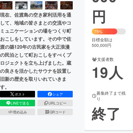
円
まちづくり・地域活性化
現在、佐渡島の空き家利活用を通
して、地域の皆さまとの交流やコ
CAMPFIRE for Social Good
CAMPFIRE Creation
ミュニケーションの場をつくり町
75%
CAMPFIREふるさと納税
machi-ya
コミュニティ
おこしをしています。その中で佐
目標金額は
500,000円
渡の築120年の古民家を大正浪漫
の民泊として町おこしをすべくプ
支援者数
ロジェクトを立ち上げました。蔵
19
人
の良さを活かしたサウナを設置し
旧新の歴史を取りいれていきま
す。
募集終了まで残
ポスト
シェア
り
LINEで送る
URLコピー
終了
埋め込み
QRコード