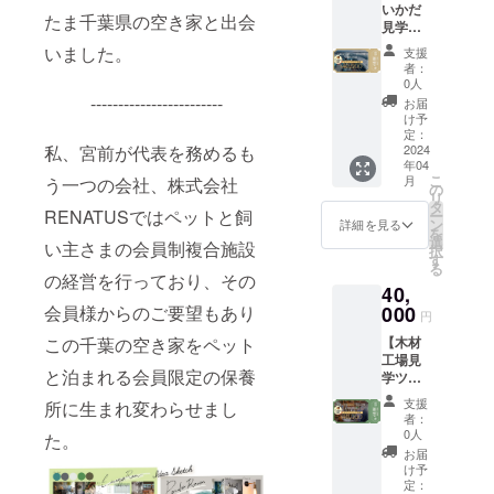
いかだ
ション
に宿泊
名まで
4月中の
たま千葉県の空き家と出会
見学ツ
ご招待
スター
は支援
実施を
アー＋
（希望
ト予定
金額内
いました。
予定
支援
宿泊1泊
制）※2
です。
で、そ
者：
し、
権（素
●空き家
(工事の
0人
れ以上
2024年
泊ま
地方創
------------------------
進行状
の場合
お届
3月中に
り）】
生株式
況によ
け予
は要相
詳細を
●加茂湖
会社か
定：
り前後
談とな
ご連絡
の牡蠣
2024
私、宮前が代表を務めるも
らの情
する場
りま
いたし
年04
いかだ
報配信
合があ
す。有
ます。
こ
月
う一つの会社、株式会社
見学と
※3 ※1
の
ります)
効期限
※3 メー
リ
河崎浪
2024年
タ
宿泊は4
は発行
ルなど
RENATUSではペットと飼
ー
漫館の
4月下旬
ン
名まで
詳細を見る
日より1
で工事
を
宿泊1泊
に宿泊
選
は支援
年間と
い主さまの会員制複合施設
の進
択
分(素泊
スター
す
金額内
なり、
捗、今
る
まり)の
ト予定
で、そ
の経営を行っており、その
使用し
後のイ
40,
権利で
です。
れ以上
なかっ
ベント
す ※1 ●
000
会員様からのご要望もあり
(工事の
の場合
た場合
円
情報な
オープ
進行状
は要相
でも、
どを共
【木材
この千葉の空き家をペット
ニング
況によ
談とな
支援者
有させ
工場見
レセプ
り前後
りま
様への
ていた
と泊まれる会員限定の保養
学ツ
ション
する場
す。有
返金は
だく予
アー＋
ご招待
合があ
効期限
致しか
支援
定で
所に生まれ変わらせまし
宿泊1泊
（希望
ります)
は発行
者：
ねます
す。
権＋佐
制）※2
宿泊は4
0人
日より1
た。
のでご
渡アテ
●空き家
名まで
年間と
お届
了承く
ビの脱
地方創
は支援
け予
なり、
ださ
臭サ
生株式
定：
金額内
使用し
い。 ※2