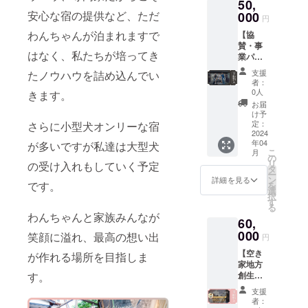
50,
ション
なりま
効期限
予定
後のイ
ご招待
安心な宿の提供など、ただ
000
す。 ●
は発行
し、
円
ベント
（希望
オープ
日より1
2024年
情報な
わんちゃんが泊まれますで
【協
制）※2
ニング
年間と
3月中に
どを共
賛・事
●空き家
レセプ
なり、
詳細を
有させ
はなく、私たちが培ってき
業パー
地方創
ション
使用し
ご連絡
ていた
ト
生株式
ご招待
なかっ
いたし
支援
たノウハウを詰め込んでい
だく予
ナー】
会社か
（希望
た場合
者：
ます。
定で
私たち
らの情
制）※2
0人
でも、
きます。
※3 メー
す。
の活動
報配信
●空き家
支援者
お届
ルなど
に共
※3 ※1
地方創
け予
様への
で工事
感・サ
2024年
定：
さらに小型犬オンリーな宿
生株式
返金は
の進
ポート
2024
4月下旬
会社か
致しか
捗、今
年04
してい
が多いですが私達は大型犬
に宿泊
らの情
ねます
後のイ
こ
月
ただけ
スター
の
報配信
のでご
ベント
リ
の受け入れもしていく予定
る事業
ト予定
タ
※3 ※1
了承く
情報な
ー
パート
です。
ン
2024年
詳細を見る
ださ
どを共
です。
を
ナー様
(工事の
選
4月下旬
い。 ※2
有させ
択
を募集
進行状
す
に宿泊
2024年
ていた
る
しま
況によ
スター
4月中の
わんちゃんと家族みんなが
だく予
60,
す。 応
り前後
ト予定
実施を
定で
援して
000
する場
です。
笑顔に溢れ、最高の想い出
予定
円
す。
いただ
合があ
(工事の
し、
【空き
いた企
が作れる場所を目指しま
ります)
進行状
2024年
家地方
業様は
宿泊は4
況によ
3月中に
創生メ
す。
ホーム
名まで
り前後
詳細を
ンバー
ページ
は支援
する場
ご連絡
支援
アテン
や空き
金額内
合があ
者：
いたし
ド付き