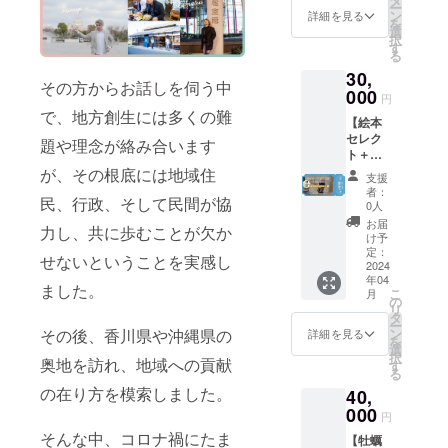
ー
リエの
※3 ※1
ン
は支援
詳細を見る
を
松田ゆ
囲炉裏
選
金額内
択
うや氏
BBQ料
す
で、そ
る
がおす
金は2名
れ以上
30,
すめす
分とな
の場合
その方からお話しを伺う中
るワイ
000
りま
は要相
円
ンと河
す。3名
談とな
で、地方創生には多くの難
【絵本
崎浪漫
以上の
りま
セレク
館の宿
場合は
題や理念が絡み合います
す。有
ト＋宿
泊1泊分
別途
効期限
泊1泊
の権利
が、その根底には地域住
5000円/
は発行
支援
権】 ●
です ※1
人頂戴
日より1
者：
民、行政、そして民間が協
たえほ
●オープ
いたし
0人
年間と
ん代表
ニング
ます。
なり、
お届
力し、共に歩むことが欠か
ふりさ
レセプ
2024年
け予
使用し
んによ
ション
定：
4月下旬
なかっ
せないということを実感し
る絵本
2024
ご招待
に宿泊
た場合
年04
セレク
（希望
スター
でも、
ました。
こ
月
トと河
制）※2
の
ト予定
支援者
リ
崎浪漫
●空き家
タ
です。
様への
ー
館の宿
地方創
ン
その後、香川県や沖縄県の
(工事の
詳細を見る
返金は
を
泊1泊分
生株式
選
進行状
致しか
択
の権利
奥地を訪れ、地域への貢献
会社か
す
況によ
ねます
る
です
らの情
り前後
のでご
の在り方を模索しました。
40,
※1。 ●
報配信
する場
了承く
オープ
000
※3 ※1
合があ
ださ
円
ニング
2024年
ります)
い。 ※2
そんな中、コロナ禍にたま
【牡蠣
レセプ
4月下旬
宿泊は4
2024年