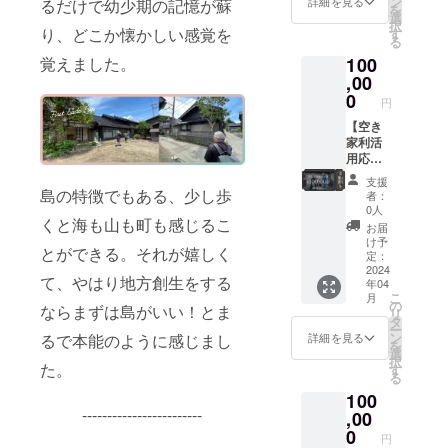
ン
式：ロ
詳細を見る
るだけで幼少期の記憶が蘇
予定
ださ
を
ション
生株式
選
ゴ掲載
し、
い。 ※2
択
ご招待
り、どこか懐かしい感覚を
会社か
す
掲載サ
2024年
2024年
る
（希望
らの情
イズ：
3月中に
4月中の
覚えました。
100
制）※2
報配信
W300×
詳細を
実施を
●空き家
,00
※3 ※1
H150px
ご連絡
予定
地方創
2024年
0
以内と
いたし
し、
円
生株式
4月下旬
なりま
ます。
2024年
会社か
【空き
に宿泊
す。
※3 メー
3月中に
らの情
家利活
スター
ルなど
詳細を
報配信
用応
ト予定
で工事
ご連絡
※3 ※1
援】 ●
です。
の進
いたし
支援
2024年
特にリ
(工事の
島の特徴でもある、少し歩
捗、今
者：
ます。
4月下旬
ターン
進行状
0人
後のイ
※3 メー
くと海も山も町も感じるこ
に宿泊
は不要
況によ
ベント
お届
ルなど
スター
だが、
り前後
け予
情報な
で工事
とができる。それが嬉しく
ト予定
空き家
する場
定：
どを共
の進
です。
利活用
2024
合があ
有させ
捗、今
て、やはり地方創生をする
年04
(工事の
事業を
ります)
ていた
後のイ
こ
月
進行状
応援・
宿泊は4
の
だく予
ならまずは島がいい！とま
ベント
リ
況によ
支援し
名まで
タ
定で
情報な
ー
り前後
たいと
は支援
ン
るで本能のように感じまし
詳細を見る
す。
どを共
を
する場
いう方
金額内
選
有させ
択
合があ
向けの
た。
で、そ
す
ていた
る
ります)
プラン
れ以上
だく予
100
宿泊は4
です。
の場合
定で
------------------------
名まで
●オープ
,00
は要相
す。
は支援
ニング
談とな
0
円
金額内
レセプ
りま