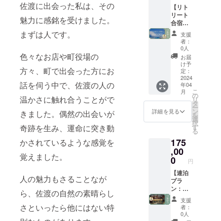
佐渡に出会った私は、その
で、そ
ション
【リト
す。有
れ以上
ご招待
リート
効期限
魅力に感銘を受けました。
の場合
（希望
合宿プ
は発行
は要相
制）※1
ラン10
日より1
まずは人です。
支援
談とな
●空き家
名様ま
年間と
者：
りま
地方創
で ＋ 宿
なり、
0人
す。有
生株式
泊2泊
色々なお店や町役場の
使用し
お届
効期限
会社か
権】 ●
なかっ
け予
方々、町で出会った方にお
は発行
らの情
リト
た場合
定：
日より1
報配信
リート
2024
でも、
話を伺う中で、佐渡の人の
年04
年間と
※2 ※1
合宿と
支援者
こ
月
なり、
2024年
して10
様への
の
温かさに触れ合うことがで
リ
使用し
4月中の
名様ま
返金は
タ
ー
なかっ
実施を
でが河
致しか
ン
詳細を見る
きました。偶然の出会いが
を
た場合
予定
崎浪漫
ねます
選
択
でも、
し、
館に宿
のでご
奇跡を生み、運命に突き動
す
る
支援者
2024年
泊2泊で
了承く
175
かされているような感覚を
様への
2月中に
きる権
ださ
返金は
詳細を
利です
,00
い。 ※2
覚えました。
致しか
ご連絡
※1 ●空
2024年
0
円
ねます
いたし
き家地
4月中の
のでご
ます。
方創生
【連泊
実施を
人の魅力もさることなが
了承く
※2 メー
株式会
プラ
予定
ださ
ルなど
社から
ン：宿
し、
ら、佐渡の自然の素晴らし
い。 ※2
で工事
の情報
泊7泊
2024年
支援
2024年
の進
配信 ※3
権】 ●
3月中に
さといったら他にはない特
者：
4月中の
捗、今
※1 お食
河崎浪
詳細を
0人
実施を
後のイ
事が付
漫館の
ご連絡