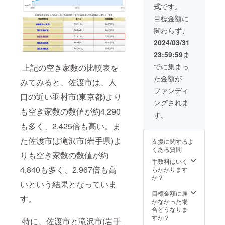
式
です。
のでご
ト予定
ればど
了承く
です。
こでも
目標金額に
ださ
(工事の
利用が
関わらず、
い。 ※2
進行状
できる
2024年
況によ
権利と
2024/03/31
4月中の
り前後
なりま
23:59:59
ま
実施を
する場
す。 ※1
予定
合があ
●空き家
でに集まっ
上記の空き家数の比較表を
し、
ります)
地方創
た金額が
2024年
有効期
生株式
みてみると、佐渡市は、人
3月中に
限は発
会社か
ファンディ
口の近い羽村市(東京都)より
詳細を
行日よ
らの情
ングされま
ご連絡
り1年間
報配信
も空き家数の数値が約4,290
いたし
とな
※3 ※1
す。
ます。
り、使
2024年
も多く、2.425倍も高い。ま
※3 メー
用しな
4月下旬
ルなど
かった
に宿泊
た佐渡市は滝沢市(岩手県)よ
支援に関するよ
で工事
場合で
スター
くある質問
の進
も、支
ト予定
りも空き家数の数値が約
捗、今
援者様
です。
手数料はいく
後のイ
への返
(工事の
4,840も多く、2.967倍も高
らかかります
ベント
金は致
進行状
か？
いという結果となっていま
情報な
しかね
況によ
どを共
ますの
り前後
目標金額に届
す。
有させ
でご了
する場
かなかった場
ていた
承くだ
合があ
合どうなりま
だく予
さい。
ります)
すか？
特に、佐渡市と滝沢市(岩手
定で
※2 2024
宿泊は4