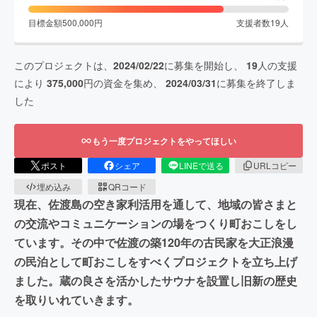
目標金額
500,000
円
支援者数
19
人
このプロジェクトは、
2024/02/22
に募集を開始し、
19
人の支援
により
375,000
円の資金を集め、
2024/03/31
に募集を終了しま
した
もう一度プロジェクトをやってほしい
ポスト
シェア
LINEで送る
URLコピー
埋め込み
QRコード
現在、佐渡島の空き家利活用を通して、地域の皆さまと
の交流やコミュニケーションの場をつくり町おこしをし
ています。その中で佐渡の築120年の古民家を大正浪漫
の民泊として町おこしをすべくプロジェクトを立ち上げ
ました。蔵の良さを活かしたサウナを設置し旧新の歴史
を取りいれていきます。