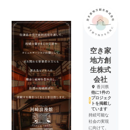
空き家
地方創
生株式
会社
香川県
他に1件の
プロジェク
トを掲載し
ています
持続可能な
社会の実現
に向けて、