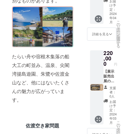
別なものがあります。
お届
予定
ベント
かない
宿泊5泊
いたし
け予
し、
情報な
プラン
分の権
ます。
定：
2024年
どを共
となり
利です
2024
※3 メー
年04
3月中に
有させ
ます
※1 ●
ルなど
こ
月
詳細を
ていた
が、別
オープ
で工事
の
リ
ご連絡
だく予
途5000
ニング
の進
タ
ー
いたし
定で
円/人で
レセプ
捗、今
ン
詳細を見る
を
ます。
す。
のご用
ション
後のイ
選
択
※3 メー
意も可
ご招待
ベント
す
る
ルなど
能で
（希望
情報な
220
で工事
す。
制）※2
どを共
たらい舟や宿根木集落の船
の進
2024年
●空き家
,00
有させ
捗、今
4月下旬
地方創
ていた
0
大工の町並み、温泉、尖閣
円
後のイ
に宿泊
生株式
だく予
ベント
スター
会社か
【展示
定で
湾揚島遊園、朱鷺や佐渡金
情報な
ト予定
らの情
販売出
す。
どを共
です。
報配信
展の権
山など、他にはないたくさ
有させ
(工事の
※3 ※1
利】 ●
支援
んの魅力が広がっていま
ていた
進行状
2024年
河崎浪
者：
だく予
況によ
4月下旬
漫館に1
0人
す。
定で
り前後
に宿泊
年間 展
お届
す。
する場
スター
示販売
け予
合があ
ト予定
できる
定：
ります)
です。
権利で
2024
年03
有効期
(工事の
す ※1
こ
月
限は発
進行状
通常
の
佐渡空き家問題
リ
行日よ
況によ
264,000
タ
ー
り1年間
り前後
円