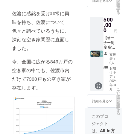
ン
詳細を見る
を
とな
する場
→220,0
選
択
り、使
合があ
00円(税
す
る
佐渡に感銘を受け非常に興
用しな
ります)
込)に！
500
かった
宿泊は4
●佐渡地
味を持ち、佐渡について
場合で
名まで
域のお
,00
も、支
は支援
すすめ
0
色々と調べているうちに、
円
援者様
金額内
飲食店
への返
で、そ
1000円
【オー
深刻な空き家問題に直面し
金は致
れ以上
クーポ
ナー制
ました。
しかね
の場合
ン付き
度 宿泊
ますの
は要相
●オープ
20泊
支援
でご了
談とな
ニング
分】 ●
者：
今、全国に広がる849万戸の
承くだ
りま
レセプ
河崎浪
0人
さい。
す。有
ション
漫館を
お届
空き家の中でも、佐渡市内
※3 メー
効期限
ご招待
別荘の
け予
ルなど
は発行
（希望
ように
定：
だけで7300戸もの空き家が
で工事
日より1
制）※2
利用で
2024
年04
の進
年間と
●空き家
きる、
存在します。
こ
月
捗、今
なり、
地方創
宿泊20
の
リ
後のイ
使用し
生株式
泊分の
タ
ー
ベント
なかっ
会社か
権利で
ン
詳細を見る
を
情報な
た場合
らの情
す。空
選
択
どを共
でも、
報配信
き家地
す
る
有させ
支援者
※3 ※1
方創生
このプロ
ていた
様への
2024年
(株)が運
ジェクト
だく予
返金は
4月下旬
営する
定で
致しか
に宿泊
宿泊施
は、
All-In方
す。
ねます
スター
設であ