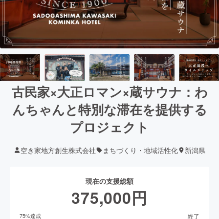
古民家×大正ロマン×蔵サウナ：わ
んちゃんと特別な滞在を提供する
プロジェクト
空き家地方創生株式会社
まちづくり・地域活性化
新潟県
現在の支援総額
375,000
円
終了
75
%達成