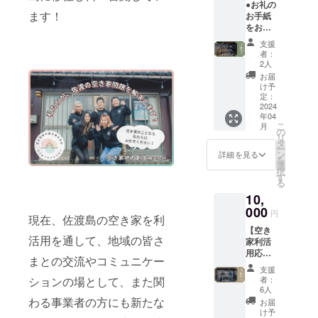
●お礼の
ます！
お手紙
をお送
りしま
支援
す。 ●
者：
空き家
2人
地方創
お届
生株式
け予
会社か
定：
らの情
2024
年04
報配信
こ
月
※1 ※1
の
リ
メール
タ
ー
などで
ン
詳細を見る
を
工事の
選
択
進捗、
す
る
今後の
10,
イベン
ト情報
000
円
現在、佐渡島の空き家を利
などを
【空き
共有さ
活用を通して、地域の皆さ
家利活
せてい
用応
ただく
まとの交流やコミュニケー
援】 ●
予定で
支援
特にリ
す。
者：
ションの場として、また関
ターン
6人
は不要
わる事業者の方にも新たな
お届
だが、
け予