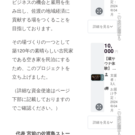
空き家
ビジネスの機会と雇用を生
定：
利活用
2024
み出し、佐渡の地域経済に
年04
事業を
こ
月
応援・
の
貢献する場をつくることを
リ
支援し
タ
ー
たいと
ン
詳細を見る
目指しております。
を
いう方
選
択
向けの
す
る
プラン
その場づくりの一つとして
10,
です。
●オープ
000
築120年の素晴らしい古民家
円
ニング
【蔵サ
である空き家を民泊にする
レセプ
ウナ体
ション
ため、このプロジェクトを
験】 ●
ご招待
おこも
（希望
支援
立ち上げました。
り蔵サ
制）※1
者：
ウナ体
●空き家
3人
験(貸切)
地方創
お届
（詳細な資金使途はページ
ができ
生株式
け予
ます。
会社か
定：
下部に記載しておりますの
(薪料金
2024
らの情
年04
含む) ●
でご確認ください。）
報配信
こ
月
オープ
※2 ※1
の
リ
ニング
2024年
タ
ー
レセプ
4月中の
ン
詳細を見る
を
ション
実施を
選
択
ご招待
予定
す
代表 宮前の佐渡島ストー
る