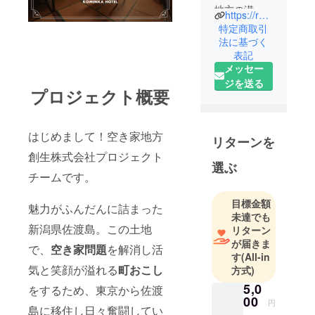
地方の潜在
https://re-akiya.co.jp/
的な資源を
特定商取引
見出し、有
法に基づく
表記
効活用して
メッセー
新たな価値
ジを送る
を創造しま
プロジェクト概要
す。
創造性と柔
軟性を重視
はじめまして！空き家地方
リターンを
し、常に新
創生株式会社プロジェクト
しいアイデ
選ぶ
チームです。
アと取り組
みで地域社
目標金額
魅力がふんだんに詰まった
会に貢献し
未達でも
ます。
新潟県佐渡島。この土地
リターン
が届きま
で、
空き家問題
を解消し活
す
(All-in
気と笑顔が溢れる
町おこし
方式)
5,0
をするため、東京から佐渡
00
円
島に移住し日々奮闘してい