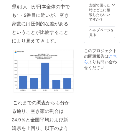
す。
年4月中
名まで
支援で困った
県)は人口が日本全体の中で
の実施
は支援
時はどこに相
を予定
金額内
も1・2番目に近いが、空き
談したらいい
し、
で、そ
ですか？
家数には圧倒的な差がある
2024年
れ以上
3月中に
の場合
ヘルプページを
ということが比較すること
詳細を
は要相
見る
ご連絡
談とな
により見えてきます。
いたし
りま
ます。
す。有
このプロジェクト
※3 メー
効期限
の問題報告は
こち
ルなど
は発行
で工事
日より1
ら
よりお問い合わ
の進
年間と
せください
捗、今
なり、
後のイ
使用し
ベント
なかっ
情報な
た場合
どを共
でも、
有させ
支援者
ていた
様への
これまでの調査からも分か
だく予
返金は
定で
致しか
る通り、空き家の割合は
す。 ※
ねます
写真は
のでご
24.9％と全国平均および新
イメー
了承く
ジとな
ださ
潟県を上回り、以下のよう
り、実
い。繁