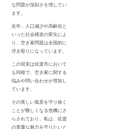
な問題が深刻さを増してい
際の展
忙期は
示ス
ご予約
ます。
ペース
のお客
とは異
様が優
なりま
先とな
近年、人口減少や高齢化と
す。 商
りま
品・
す。 ※3
いった社会構造の変化によ
サービ
メール
スの具
などで
り、空き家問題は全国的に
体的な
工事の
形態も
進捗、
浮き彫りになっています。
備考欄
今後の
にお書
イベン
この現実は佐渡市において
きくだ
ト情報
さい。
などを
も同様で、空き家に関する
共有さ
せてい
悩みや問い合わせが増加し
ただく
予定で
ています。
す。
その美しい風景を守り抜く
ことが難しくなる危機にさ
らされており、私は、佐渡
の貴重な魅力を守りたいと