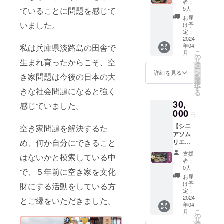
どを共
者：
き ＋ 宿
ニング
有させ
5人
ていることに問題を感じて
泊1泊
レセプ
ていた
お届
権】 ●
いました。
ション
だく予
け予
おいし
ご招待
定：
定で
い新鮮
2024
（希望
す。
年04
私は兵庫県淡路島の田舎で
な海鮮
制）※2
こ
月
の囲炉
●空き家
の
リ
生まれ育ったからこそ、空
裏ディ
地方創
タ
ー
ナー2名
生株式
ン
詳細を見る
き家問題は今後の日本の大
を
分と河
会社か
選
択
崎浪漫
らの情
す
きな社会問題になると強く
る
館の宿
報配信
30,
泊1泊分
※3 ※1
感じていました。
の権利
000
2024年
円
です ※1
4月下旬
【シニ
空き家問題を解決するた
●オープ
に宿泊
アソム
ニング
スター
め、何か自分にできること
リエの
レセプ
ト予定
セレク
ション
です。
支援
はないかと模索している中
トワイ
ご招待
(工事の
者：
ン＋宿
（希望
進行状
0人
で、５年前に空き家を文化
泊1泊
制）※2
況によ
お届
権】 ●
●空き家
り前後
け予
財にする活動をしている方
東京神
地方創
定：
する場
楽坂で
2024
生株式
とご縁をいただきました。
合があ
年04
活躍中
会社か
ります)
こ
月
のシニ
らの情
の
宿泊は4
リ
アソム
報配信
タ
名まで