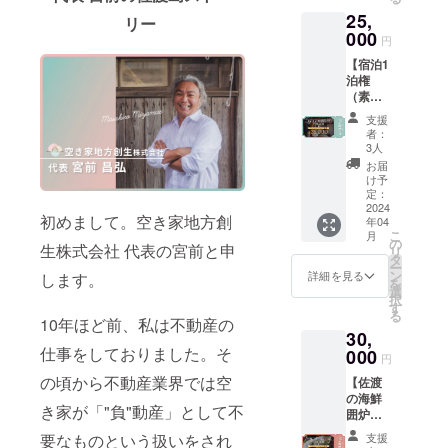
（希望
し、
25,
制）※2
2024年
リー
●空き家
000
3月中に
円
地方創
詳細を
【宿泊1
生株式
ご連絡
泊権
会社か
いたし
（素泊
らの情
ます。
ま
報配信
※2 メー
支援
り）】
※3 ※2
ルなど
者：
●河崎浪
2024年
で工事
3人
漫館の
4月中の
の進
お届
宿泊1泊
実施を
捗、今
け予
分(素泊
予定
定：
後のイ
まり)の
2024
し、
ベント
初めまして。空き家地方創
年04
権利で
2024年
情報な
こ
月
す ※1 ●
2月中に
の
どを共
生株式会社 代表の宮前と申
リ
佐渡地
詳細を
タ
有させ
ー
域のお
ご連絡
ン
ていた
詳細を見る
します。
を
すすめ
いたし
選
だく予
択
飲食店
ます。
す
定で
る
1000円
10年ほど前、私は不動産の
※3 メー
す。
30,
クーポ
ルなど
仕事をしておりました。そ
ン付き
000
で工事
円
(有効期
の進
の頃から不動産業界では空
【佐渡
限：発
捗、今
の海鮮
行日か
後のイ
き家が「"負"動産」として不
囲炉裏
ら6ヶ月
ベント
ディ
内) ●
情報な
要なものという扱いをされ
支援
ナー付
オープ