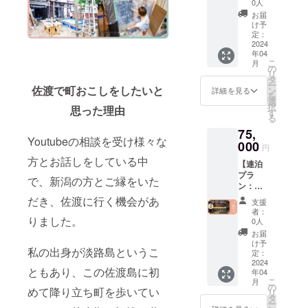
家SNS
で、そ
0人
ります)
ます。
古民家
などで
れ以上
宿泊は4
お届
※3 メー
ツアー
公開さ
の場合
け予
名まで
ルなど
＋宿泊1
せてい
定：
は要相
は支援
で工事
泊権】
2024
ただき
談とな
金額内
の進
年04
●空き家
ます。
りま
で、そ
捗、今
こ
月
地方創
＜掲載
の
す。有
れ以上
後のイ
リ
生メン
期間＞
タ
効期限
の場合
ベント
ー
バーの
佐渡で町おこしをしたいと
空き家
ン
は発行
詳細を見る
は要相
情報な
を
アテン
地方創
選
日より1
談とな
どを共
択
思った理由
ドが付
生株式
す
年間と
りま
有させ
る
く古民
会社
なり、
す。有
ていた
75,
家ツ
webサ
使用し
効期限
だく予
Youtubeの相談を受け様々な
アーと
000
イトの
なかっ
は発行
円
定で
河崎浪
topペー
た場合
日より1
方とお話しをしている中
す。
【連泊
漫館の
ジに1年
でも、
年間と
プラ
宿泊1泊
間掲載
支援者
で、新潟の方とご縁をいた
なり、
ン：宿
分の権
させて
様への
使用し
泊3泊
利です
だき、佐渡に行く機会があ
いただ
返金は
なかっ
支援
権】 ●
※1 ●
きま
致しか
者：
た場合
河崎浪
りました。
オープ
す。 ※2
0人
ねます
でも、
漫館の
ニング
年目以
のでご
お届
支援者
宿泊3泊
レセプ
降はご
け予
了承く
様への
私の出身が淡路島というこ
分の権
ション
定：
相談と
ださ
返金は
利です
2024
ご招待
なりま
い。 ※2
致しか
ともあり、この佐渡島に初
年04
※1 ●
（希望
す。 ＜
2024年
ねます
こ
月
オープ
制）※2
の
掲載方
4月中の
めて降り立ち町を歩いてい
のでご
リ
ニング
●空き家
タ
法＞ 形
実施を
了承く
ー
レセプ
地方創