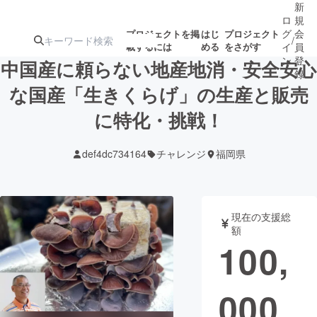
新
ロ
規
グ
会
プロジェクトを掲
はじ
プロジェクト
/
載するには
める
をさがす
イ
員
ン
登
中国産に頼らない地産地消・安全安心
録
な国産「生きくらげ」の生産と販売
に特化・挑戦！
人気のプロ
注目のリ
注目の新着プロ
募集終了が近いプ
もうすぐ公開
ジェクト
ターン
ジェクト
ロジェクト
されます
def4dc734164
チャレンジ
福岡県
アート・写真
音楽
現在の支援総
テクノロジー・ガジェット
ゲーム・サ
額
100,
映像・映画
書籍・雑誌
000
ビジネス・起業
チャレンジ