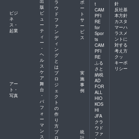
出
ラ
ポ
針
t
版
ウ
ー
反社基
CAM
ビジ
ビ
ド
ト
本方針
PFI
ネ
ュ
フ
サ
カスタ
RE
ス・
ー
ァ
ー
マーハ
for
起業
テ
ン
ビ
ラスメ
Spor
ィ
デ
ス
ントに
ts
ー
ィ
対する
CAM
・
ン
考え方
PFI
ヘ
グ
クッ
RE
ル
と
キーポ
ふる
ス
は
リシー
さと
ケ
プ
実
納税
ア
ロ
施
AD
アー
舞
ジ
事
FOR
ト・
台
ェ
例
ALL
写真
・
ク
HIO
パ
ト
KOS
フ
の
HI
ォ
作
JFA
ー
り
クラ
マ
方
ウド
ン
プ
統
ファ
ス
ロ
計