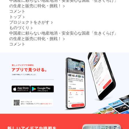
のポイ
の生産と販売に特化・挑戦！
>
ントは
コメント
こちら
トップ
>
で個別
プロジェクトをさがす
>
に管理
し、ポ
ものづくり
>
イント
中国産に頼らない地産地消・安全安心な国産「生きくらげ」
残は、
の生産と販売に特化・挑戦！
>
商品お
コメント
届けの
時にご
案内い
たしま
す。 ※
キクラ
ゲを
使った
アレン
ジ商品
も企画
してお
りま
す。皆
様から
のアイ
デアも
是非お
聞かせ