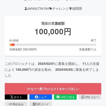
def4dc734164
チャレンジ
福岡県
現在の支援総額
100,000
円
終了
6
%達成
目標金額
1,500,000
円
支援者数
11
人
このプロジェクトは、
2024/02/01
に募集を開始し、
11
人の支援
により
100,000
円の資金を集め、
2024/04/20
に募集を終了しま
した
もう一度プロジェクトをやってほしい
ポスト
シェア
LINEで送る
URLコピー
埋め込み
QRコード