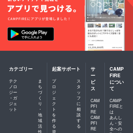
くださ
い。
カテゴリー
起案サポート
サ
CAMP
ー
FIRE
テク
ま
プ
ス
ビ
につい
ノロ
ち
ロ
タ
ス
て
ジー
づ
ジ
ッ
・ガ
く
ェ
フ
CAM
CAMP
ジェ
り
ク
に
PFI
FIREと
ット
・
ト
相
RE
は
地
を
談
CAM
あんし
域
作
す
PFI
ん・安
活
る
る
RE
全への
性
資