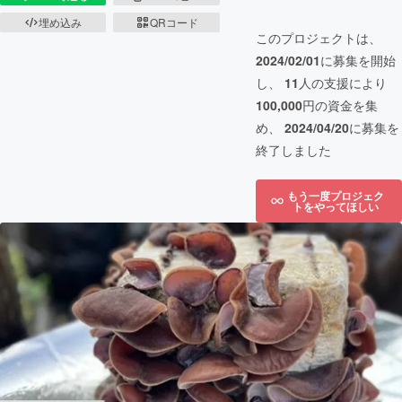
埋め込み
QRコード
このプロジェクトは、
2024/02/01
に募集を開始
し、
11
人の支援により
100,000
円の資金を集
め、
2024/04/20
に募集を
終了しました
もう一度プロジェク
トをやってほしい