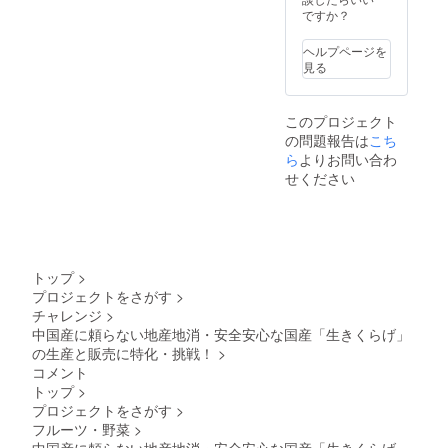
ただき
ですか？
ます
が、ご
ヘルプページを
理解を
見る
お願い
しま
す。
このプロジェクト
4.ご支
の問題報告は
こち
援いた
だいた
ら
よりお問い合わ
金額か
せください
らリ
ターン
商品の
5,000円
を差し
引いた
トップ
>
残額を1
プロジェクトをさがす
>
円1ポイ
チャレンジ
>
ント
で、追
中国産に頼らない地産地消・安全安心な国産「生きくらげ」
加商品
の生産と販売に特化・挑戦！
>
のご購
コメント
入にご
トップ
>
利用い
プロジェクトをさがす
>
ただけ
フルーツ・野菜
>
ます。
お持ち
中国産に頼らない地産地消・安全安心な国産「生きくらげ」