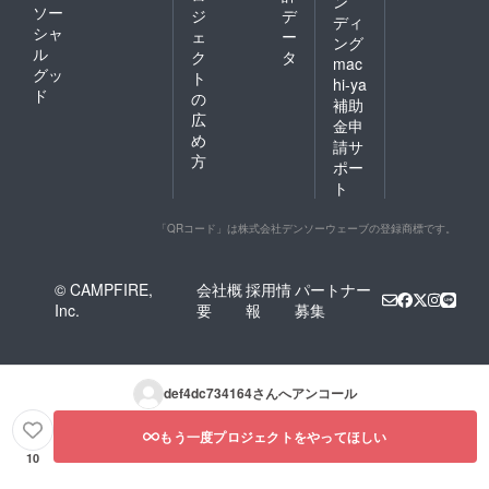
ン
ソー
ジ
デ
ディ
シャ
ェ
ー
ング
ル
ク
タ
mac
グッ
ト
hi-ya
ド
の
補助
広
金申
め
請サ
方
ポー
ト
「QRコード」は株式会社デンソーウェーブの登録商標です。
© CAMPFIRE,
会社概
採用情
パートナー
Inc.
要
報
募集
def4dc734164
さんへアンコール
もう一度プロジェクトをやってほしい
10