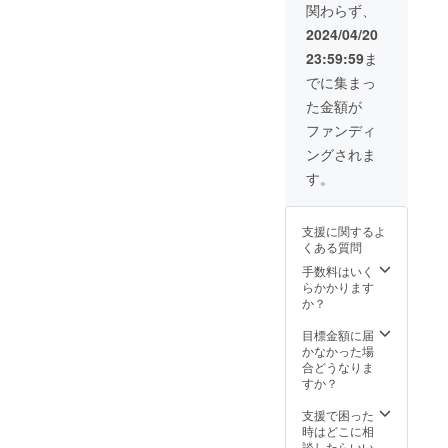
関わらず、
ことに
日々感
2024/04/20
謝しま
23:59:59
ま
す。 3.
生産し
でに集まっ
た「生
た金額が
のアラ
ゲキク
ファンディ
ラゲ」
ングされま
を送料
込みで
す。
5,000円
相当の
商品を
支援に関するよ
お送り
くある質問
しま
す。 生
手数料はいく
産を開
らかかります
始して
か？
収穫ま
で、約2
目標金額に届
カ月か
かなかった場
かりま
合どうなりま
すので
すか？
お届け
まで少
支援で困った
しお時
時はどこに相
間をい
談したらいい