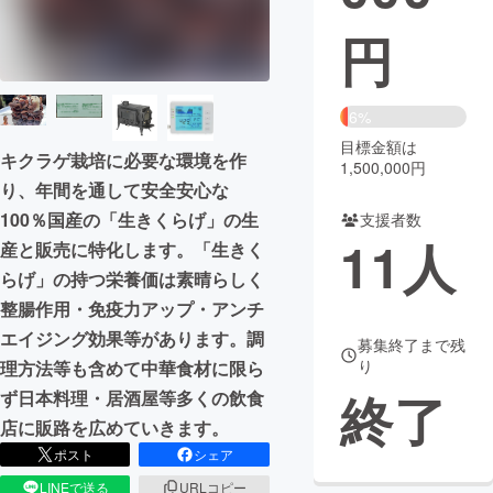
円
まちづくり・地域活性化
CAMPFIRE for Social Good
CAMPFIRE Creation
6%
CAMPFIREふるさと納税
machi-ya
コミュニティ
目標金額は
キクラゲ栽培に必要な環境を作
1,500,000円
り、年間を通して安全安心な
100％国産の「生きくらげ」の生
支援者数
11
人
産と販売に特化します。「生きく
らげ」の持つ栄養価は素晴らしく
整腸作用・免疫力アップ・アンチ
エイジング効果等があります。調
募集終了まで残
り
理方法等も含めて中華食材に限ら
終了
ず日本料理・居酒屋等多くの飲食
店に販路を広めていきます。
ポスト
シェア
LINEで送る
URLコピー