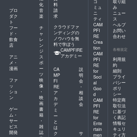
コ
取り組
化
料
ミュ
み
プロ
音
請
ニ
ニュー
ダク
楽
求
ティ
ス
ト
CAM
ヘルプ
クラウドファ
フー
チ
PFI
お問い
ンディングの
ド・
ャ
RE
合わせ
ノウハウを無
飲食
レ
Crea
料で学ぼう
店
ン
tion
各種規定
CAMPFIRE
ジ
CAM
アカデミー
アニ
ス
利用規
PFI
メ・
ポ
約
RE
漫画
ー
CA
説
細則
for
ツ
MP
明
プライ
Soci
ファ
映
FI
会
バシー
al
ッ
像
RE
・
ポリ
Goo
ショ
・
ア
相
シー
d
ン
映
カ
談
特定商
CAM
画
デ
会
取引法
PFI
ゲー
書
ミ
に基づ
RE
ム・
籍
ー
く表記
for
サー
・
と
情報セ
Ente
ビス
雑
は
キュリ
rtain
開発
誌
ク
サ
ティ方
men