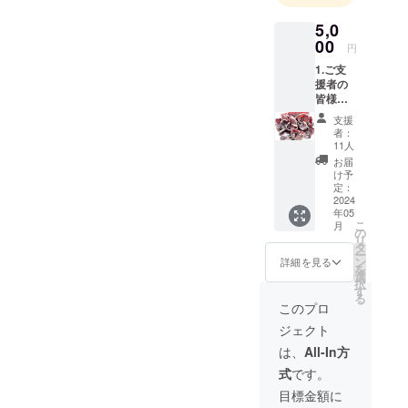
5,0
00
円
1.ご支
援者の
皆様に
お礼状
支援
をお出
者：
ししま
11人
す。 2.
お届
ご支援
け予
者の皆
定：
様のお
2024
年05
名前を
こ
月
パネル
の
リ
にして
タ
ー
室内に
ン
詳細を見る
を
掲示し
選
択
ます。
す
る
多くの
このプロ
皆様の
ジェクト
おかげ
でこの
は、
All-In方
私たち
式
です。
の事業
がやれ
目標金額に
ている