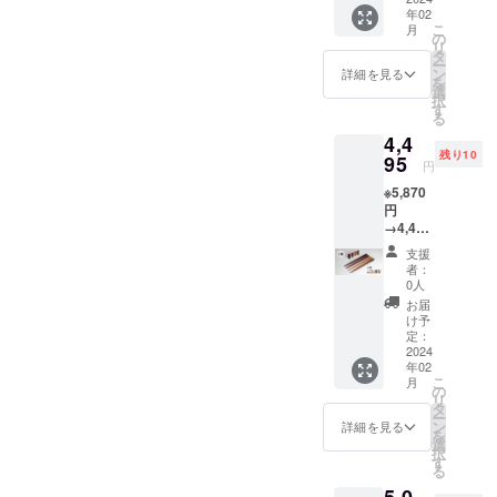
プロダクト
年02
円 (税
こ
月
込)の
デザインス
の
リ
35％off
タ
タジオ ジャ
ー
+送料
ン
詳細を見る
を
パン、IFデザ
370円
選
択
(税込) ※
す
イン、グッ
る
漆
ドデザイン
4,4
（黒）
残り10
など受賞多
、漆
95
円
（赤）
数。hint（品
※5,870
、さく
人）として
円
ら、
→4,495
ウォル
販路開拓の
円 ※完
ナット
支援
マネージメ
成した
の４色
者：
ントや自社
製品
からお
0人
×1（個
選びい
ブランドの
お届
箱入）
ただけ
け予
販売など現
※通常価
ます。
定：
格5500
2024
在も東京を
※プロ
年02
円 (税
ジェク
拠点に国内
こ
月
込)の
ト終了
の
リ
外にデザイ
25％off
後、リ
タ
ー
+送料
ターン
ン
ンと商品を
詳細を見る
を
370円
は２月
選
提供してい
択
(税込) ※
中旬頃
す
る
ます。
漆
より順
5,0
（黒）
次発送