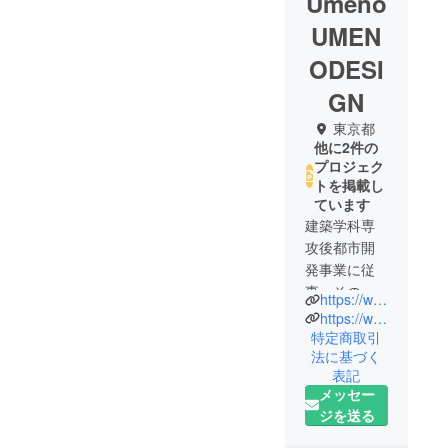
Umeno
UMEN
ODESI
GN
東京都
他に2件の
プロジェク
トを掲載し
ています
建築学科専
攻後都市開
発事業に従
事。その
https://www.umenodesign.com
後、建築設
https://www.hintshop.tokyo
計事務所、
特定商取引
法に基づく
家具メー
表記
カーに勤務
メッセー
し2003年
ジを送る
UMENODES
IGN設立。プ