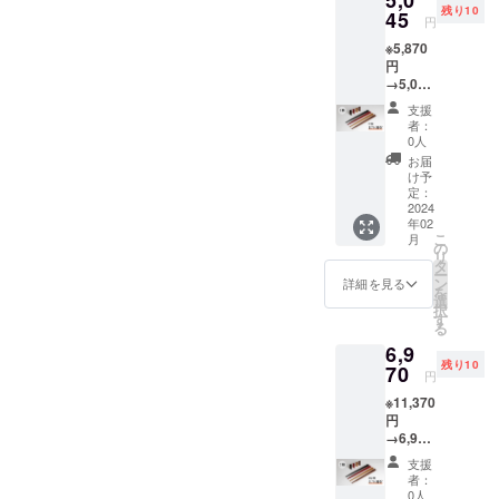
残り10
、漆
45
を予定
円
（赤）
してお
※5,870
、さく
りま
円
ら、
す。 ※
→5,045
ウォル
ご注文
円 ※完
ナット
状況、
支援
成した
の４色
使用部
者：
製品
からお
材の供
0人
×1（個
選びい
給状
お届
箱入）
ただけ
況、製
け予
※通常価
ます。
定：
造工程
格5500
2024
※プロ
上の都
年02
円 (税
ジェク
合等に
こ
月
込)の
ト終了
の
より出
リ
15％off
後、リ
タ
荷時期
ー
+送料
ターン
ン
が遅れ
詳細を見る
を
370円
は２月
選
る場合
択
(税込) ※
中旬頃
す
があり
る
漆
より順
ます。
6,9
（黒）
次発送
残り10
、漆
70
を予定
円
（赤）
してお
※11,370
、さく
りま
円
ら、
す。 ※
→6,970
ウォル
ご注文
円 ※完
ナット
状況、
支援
成した
の４色
使用部
者：
製品
からお
材の供
0人