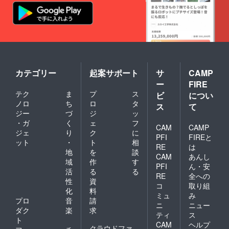
カテゴリー
起案サポート
サ
CAMP
ー
FIRE
テク
ま
プ
ス
ビ
につい
ノロ
ち
ロ
タ
ス
て
ジー
づ
ジ
ッ
・ガ
く
ェ
フ
CAM
CAMP
ジェ
り
ク
に
PFI
FIREと
ット
・
ト
相
RE
は
地
を
談
CAM
あんし
域
作
す
PFI
ん・安
活
る
る
RE
全への
性
資
コ
取り組
化
料
ミュ
み
プロ
音
請
ニ
ニュー
ダク
楽
求
ティ
ス
ト
CAM
ヘルプ
クラウドファ