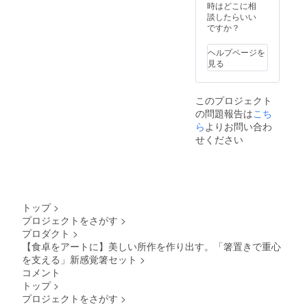
上の都
時はどこに相
合等に
談したらいい
より出
ですか？
荷時期
が遅れ
ヘルプページを
る場合
見る
があり
ます。
このプロジェクト
の問題報告は
こち
ら
よりお問い合わ
せください
トップ
>
プロジェクトをさがす
>
プロダクト
>
【食卓をアートに】美しい所作を作り出す。「箸置きで重心
を支える」新感覚箸セット
>
コメント
トップ
>
プロジェクトをさがす
>