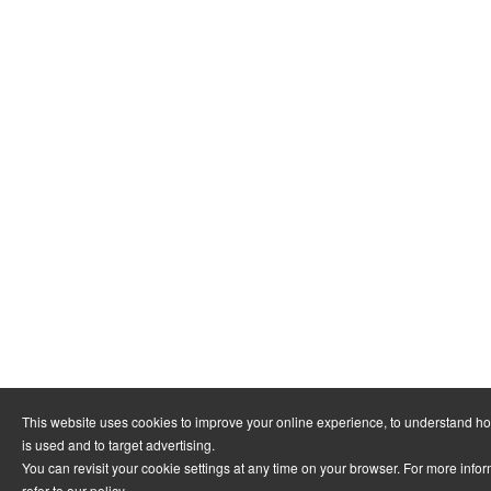
This website uses cookies to improve your online experience, to understand h
is used and to target advertising.
You can revisit your cookie settings at any time on your browser. For more info
refer to
our policy
.