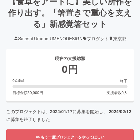
【食卓をアートに】美しい所作を
作り出す。「箸置きで重心を支え
る」新感覚箸セット
Satoshi Umeno UMENODESIGN
プロダクト
東京都
現在の支援総額
0
円
終了
0
%達成
目標金額
30,000
円
支援者数
0
人
このプロジェクトは、
2024/01/17
に募集を開始し、
2024/02/12
に募集を終了しました
もう一度プロジェクトをやってほしい