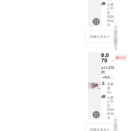
×2（個
選びい
給状
お届
箱入）
ただけ
況、製
け予
※通常価
ます。
定：
造工程
格
2024
※プロ
上の都
年02
11,000
ジェク
合等に
こ
月
円 (税
ト終了
の
より出
リ
込)の
後、リ
タ
荷時期
ー
40％off
ターン
ン
が遅れ
詳細を見る
を
+送料
は２月
選
る場合
択
370円
中旬頃
す
があり
る
(税込) ※
より順
ます。
8,0
漆
次発送
残り10
（黒）
70
を予定
円
、漆
してお
※11,370
（赤）
りま
円
、さく
す。 ※
→8,070
ら、
ご注文
円 ※完
ウォル
状況、
支援
成した
ナット
使用部
者：
製品
の４色
材の供
0人
×2（個
からお
給状
お届
箱入）
選びい
況、製
け予
※通常価
ただけ
定：
造工程
格
2024
ます。
上の都
年02
11000
※プロ
合等に
こ
月
円 (税
ジェク
の
より出
リ
込)の
ト終了
タ
荷時期
ー
30％off
後、リ
ン
が遅れ
詳細を見る