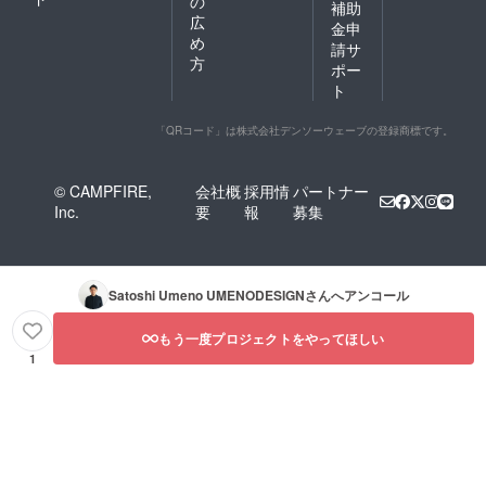
の
補助
広
金申
め
請サ
方
ポー
ト
「QRコード」は株式会社デンソーウェーブの登録商標です。
© CAMPFIRE,
会社概
採用情
パートナー
Inc.
要
報
募集
Satoshi Umeno UMENODESIGN
さんへアンコール
もう一度プロジェクトをやってほしい
1