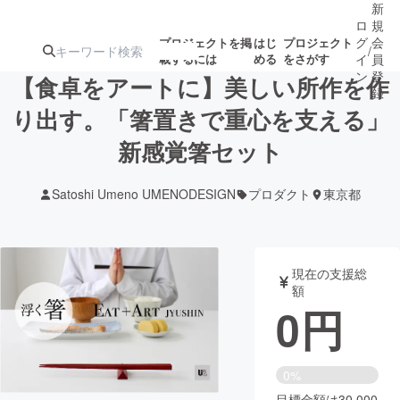
新
ロ
規
グ
会
プロジェクトを掲
はじ
プロジェクト
/
載するには
める
をさがす
イ
員
ン
登
【食卓をアートに】美しい所作を作
録
り出す。「箸置きで重心を支える」
新感覚箸セット
人気のプロ
注目のリ
注目の新着プロ
募集終了が近いプ
もうすぐ公開
ジェクト
ターン
ジェクト
ロジェクト
されます
Satoshi Umeno UMENODESIGN
プロダクト
東京都
アート・写真
音楽
現在の支援総
テクノロジー・ガジェット
ゲーム・サ
額
0
円
映像・映画
書籍・雑誌
0%
ビジネス・起業
チャレンジ
目標金額は30,000