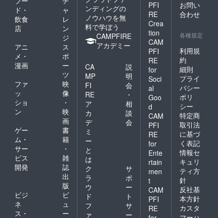
フー
チ
PFI
お問い
ンディングの
ド・
ャ
RE
合わせ
ノウハウを無
飲食
レ
Crea
料で学ぼう
店
ン
tion
各種規定
CAMPFIRE
ジ
CAM
アカデミー
アニ
ス
利用規
PFI
メ・
ポ
約
RE
漫画
ー
CA
説
細則
for
ツ
MP
明
プライ
Soci
ファ
映
FI
会
バシー
al
ッ
像
RE
・
ポリ
Goo
ショ
・
ア
相
シー
d
ン
映
カ
談
特定商
CAM
画
デ
会
取引法
PFI
ゲー
書
ミ
に基づ
RE
ム・
籍
ー
く表記
for
サー
・
と
情報セ
Ente
ビス
雑
は
キュリ
rtain
開発
誌
ク
サ
ティ方
men
出
ラ
ポ
針
t
版
ウ
ー
反社基
CAM
ビジ
ビ
ド
ト
本方針
PFI
ネ
ュ
フ
サ
カスタ
RE
ス・
ー
ァ
ー
マーハ
for