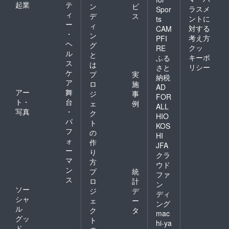
起業
テ
ン
ビ
ラスメ
Spor
ィ
デ
ス
ントに
ts
ー
ィ
対する
CAM
・
ン
考え方
PFI
ヘ
グ
クッ
RE
ル
と
キーポ
ふる
ス
は
リシー
さと
ケ
プ
実
納税
ア
ロ
施
AD
アー
舞
ジ
事
FOR
ト・
台
ェ
例
ALL
写真
・
ク
HIO
パ
ト
KOS
フ
の
HI
ォ
作
JFA
ー
り
クラ
マ
方
ウド
ン
プ
統
ファ
ス
ロ
計
ン
ソー
ジ
デ
ディ
シャ
ェ
ー
ング
ル
ク
タ
mac
グッ
ト
hi-ya
ド