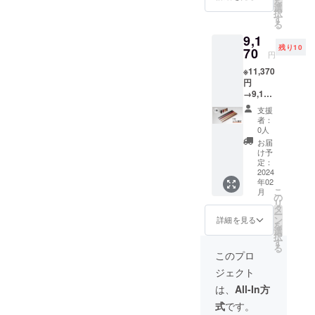
を
+送料
ターン
選
る場合
択
370円
は２月
す
があり
る
(税込) ※
中旬頃
ます。
9,1
漆
より順
残り10
（黒）
70
次発送
円
、漆
を予定
※11,370
（赤）
してお
円
、さく
りま
→9,170
ら、
す。 ※
円 ※完
ウォル
ご注文
支援
成した
ナット
状況、
者：
製品
の４色
使用部
0人
×2（個
からお
材の供
お届
箱入）
選びい
給状
け予
※通常価
ただけ
定：
況、製
格
2024
ます。
造工程
年02
11000
※プロ
上の都
こ
月
円 (税
ジェク
の
合等に
リ
込)の
ト終了
タ
より出
ー
20％off
後、リ
ン
荷時期
詳細を見る
を
+ 送料
ターン
選
が遅れ
択
370円
は２月
す
る場合
る
(税込) ※
中旬頃
があり
このプロ
漆
より順
ます。
ジェクト
（黒）
次発送
、漆
を予定
は、
All-In方
（赤）
してお
式
です。
、さく
りま