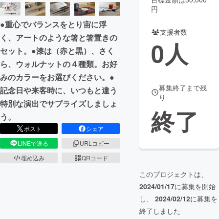
円
まちづくり・地域活性化
●重心でバランスをとり宙に浮
支援者数
く、アートのような箸と箸置きの
0
人
CAMPFIRE for Social Good
CAMPFIRE Creation
セット。●漆は（赤と黒）、さく
CAMPFIREふるさと納税
machi-ya
コミュニティ
ら、ウォルナットの４種類。お好
みのカラーをお選びください。●
募集終了まで残
記念日や来客時に、いつもと違う
り
特別な演出でサプライズしましょ
終了
う。
ポスト
シェア
LINEで送る
URLコピー
埋め込み
QRコード
このプロジェクトは、
2024/01/17
に募集を開始
し、
2024/02/12
に募集を
終了しました