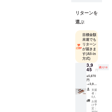
ロダクトデ
ザインを中
リターンを
心にさまざ
選ぶ
まな商品の
プロデュー
ス、ブラン
目標金額
ディングを
未達でも
手がけなが
リターン
が届きま
らインテリ
す
(All-in
ア、ファッ
方式)
ション、
3,9
ウェブ、グ
残り10
45
円
ラフィッ
※5,870
ク、パッ
円
ケージ、店
→3,945
舗、オフィ
円 ※完
支援
成した
ス空間など
者：
製品
0人
多岐にわた
×1（個
お届
る分野で活
箱入）
け予
※通常価
定：
動。ベスト
格5500
2024