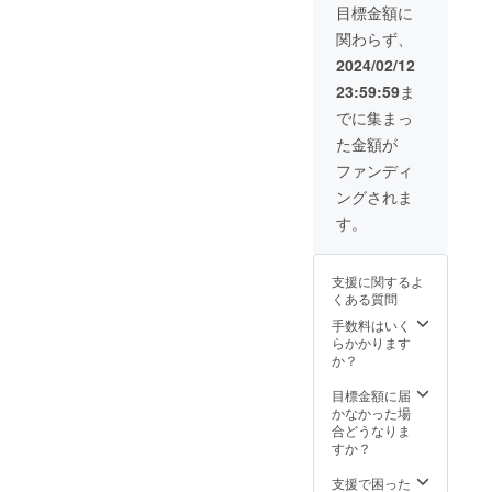
ら、
す。 ※
目標金額に
ウォル
ご注文
関わらず、
ナット
状況、
の４色
使用部
2024/02/12
からお
材の供
23:59:59
ま
選びい
給状
ただけ
況、製
でに集まっ
ます。
造工程
た金額が
※プロ
上の都
ジェク
合等に
ファンディ
ト終了
より出
ングされま
後、リ
荷時期
ターン
が遅れ
す。
は２月
る場合
中旬頃
があり
より順
ます。
支援に関するよ
次発送
くある質問
を予定
してお
手数料はいく
りま
らかかります
す。 ※
か？
ご注文
状況、
目標金額に届
使用部
かなかった場
材の供
合どうなりま
給状
すか？
況、製
造工程
支援で困った