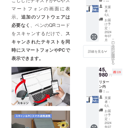
こししたテキストがPCやス
格：
により
可能性
ChatGP
53,960
出荷時
もござ
支援
マートフォンの画面に表
T搭載翻
円 ※本
期が遅
いま
者：
訳ペン
リター
れる場
0人
す。 ※
示。
追加のソフトウェアは
×2セッ
ンの価
合がご
類似商
お届
ト ・商
格は
ざいま
け予
必要なく
、ペンのQRコード
品が発
品本体
税・送
定：
す。 ※
生する
×2 ・収
2024
をスキャンするだけで、
ス
料込み
皆様の
可能性
年07
納袋×2
の金額
ご支援
があり
こ
月
キャンされたテキストを同
・USB-
となり
の
により
ます。
リ
Cケーブ
ます。
タ
量産効
ご了承
ー
時にスマートフォンやPCで
ル×2 ・
※ご注文
ン
率が向
詳細を見る
頂いた
を
日本語
状況、
選
上した
上でご
表示できます。
択
取扱説
使用部
す
場合、
支援頂
る
明書×2
材の供
正規販
けます
45,
・パッ
給状
売価格
様お願
残り5
ケージ
980
況、製
が販売
い致し
円
×2 一般
造工程
予定価
ます。
リター
予定販
上の都
格より
2024年
ン内
売価
合など
下がる
08月か
容：
格：
により
可能性
らオン
ChatGP
53,960
出荷時
もござ
ライン
支援
T搭載翻
円 ※本
期が遅
いま
者：
ショッ
訳ペン
リター
れる場
0人
す。 ※
プなど
×3セッ
ンの価
合がご
類似商
お届
にて一
ト ・商
格は
ざいま
け予
品が発
般販売
品本体
税・送
定：
す。 ※
生する
開始予
×3 ・収
2024
料込み
皆様の
可能性
定で
年07
納袋×3
の金額