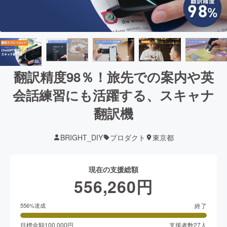
翻訳精度98％！旅先での案内や英
会話練習にも活躍する、スキャナ
翻訳機
BRIGHT_DIY
プロダクト
東京都
現在の支援総額
556,260
円
終了
556
%達成
目標金額
100,000
円
支援者数
27
人