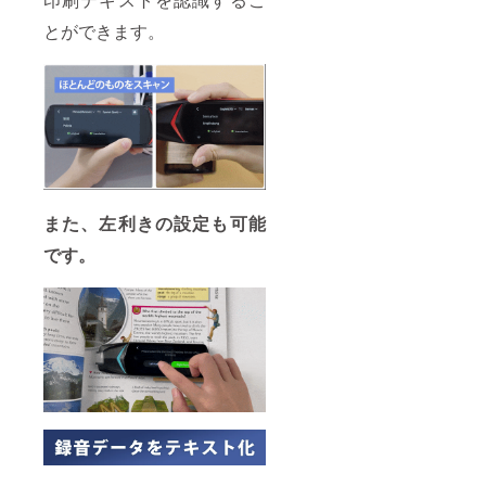
支援頂
とができます。
けます
様お願
い致し
ます。
2024年
08月か
らオン
ライン
ショッ
プなど
にて一
また、左利きの設定も可能
般販売
開始予
です。
定で
す。