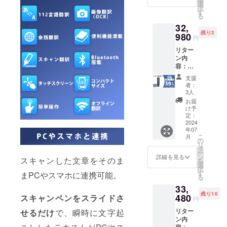
日本語
状況、
選
択
取扱説
使用部
す
る
明書×1
材の供
32,
・パッ
給状
残り2
ケージ
980
況、製
円
×1 一般
造工程
リター
予定販
上の都
ン内
売価
合など
容：
格：
により
ChatGP
26,980
出荷時
支援
T搭載翻
円 ※本
期が遅
者：
訳ペン
リター
れる場
3人
×2セッ
ンの価
合がご
お届
ト ・商
格は
ざいま
け予
品本体
税・送
定：
す。 ※
×2 ・収
2024
料込み
皆様の
年07
納袋×2
の金額
ご支援
こ
月
・USB-
となり
の
により
リ
Cケーブ
ます。
タ
量産効
ー
ル×2 ・
※ご注文
ン
率が向
詳細を見る
スキャンした文章をそのま
を
日本語
状況、
選
上した
択
取扱説
使用部
す
場合、
まPCやスマホに連携可能。
る
明書×2
材の供
正規販
33,
・パッ
給状
売価格
残り10
ケージ
480
スキャンペンをスライドさ
況、製
が販売
円
×2 一般
造工程
予定価
リター
せるだけ
で、瞬時に文字起
予定販
上の都
格より
ン内
売価
合など
下がる
容：