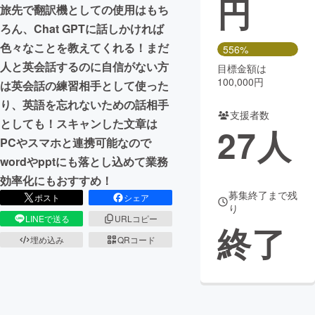
円
旅先で翻訳機としての使用はもち
まちづくり・地域活性化
ろん、Chat GPTに話しかければ
色々なことを教えてくれる！まだ
556%
人と英会話するのに自信がない方
目標金額は
CAMPFIRE for Social Good
CAMPFIRE Creation
100,000円
は英会話の練習相手として使った
CAMPFIREふるさと納税
machi-ya
コミュニティ
り、英語を忘れないための話相手
支援者数
としても！スキャンした文章は
27
人
PCやスマホと連携可能なので
wordやpptにも落とし込めて業務
効率化にもおすすめ！
募集終了まで残
ポスト
シェア
り
LINEで送る
URLコピー
終了
埋め込み
QRコード