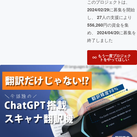
このプロジェクトは、
2024/02/29
に募集を開始
し、
27
人の支援により
556,260
円の資金を集
め、
2024/04/20
に募集を
終了しました
もう一度プロジェク
トをやってほしい