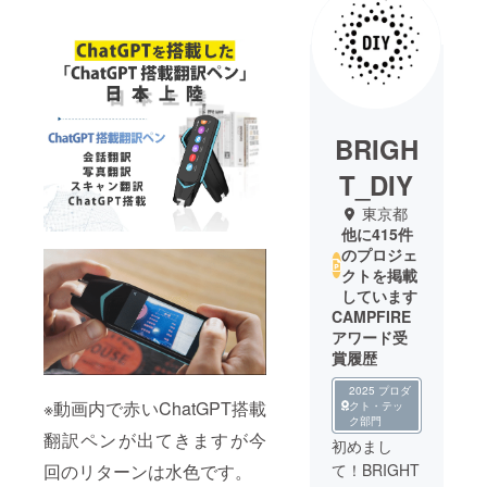
BRIGH
T_DIY
東京都
他に415件
のプロジェ
クトを掲載
しています
CAMPFIRE
アワード受
賞履歴
2025 プロダ
※動画内で赤いChatGPT搭載
クト・テッ
ク部門
翻訳ペンが出てきますが今
初めまし
回のリターンは水色です。
て！BRIGHT