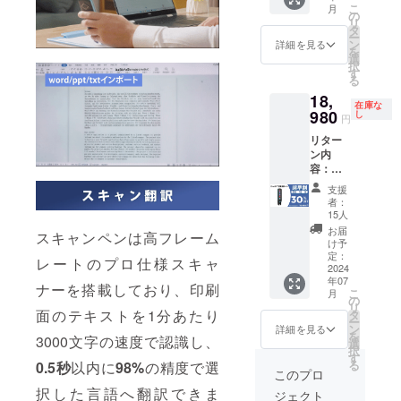
ご支援
があり
す。
こ
月
・USB-
となり
の
により
ます。
リ
Cケーブ
ます。
タ
量産効
ご了承
ー
ル×3 ・
※ご注文
ン
率が向
詳細を見る
頂いた
を
日本語
状況、
選
上した
上でご
択
取扱説
使用部
す
場合、
支援頂
る
明書×3
材の供
正規販
けます
18,
・パッ
給状
売価格
様お願
在庫な
ケージ
980
況、製
し
が販売
い致し
円
×3 一般
造工程
予定価
ます。
リター
予定販
上の都
格より
2024年
ン内
売価
合など
下がる
08月か
容：
格：
により
可能性
らオン
ChatGP
80,940
出荷時
もござ
ライン
支援
T搭載翻
円 ※本
期が遅
いま
者：
ショッ
訳ペン
リター
れる場
15人
す。 ※
プなど
×1セッ
ンの価
合がご
類似商
お届
にて一
スキャンペンは高フレーム
ト ・商
格は
ざいま
け予
品が発
般販売
品本体
税・送
定：
す。 ※
生する
開始予
レートのプロ仕様スキャ
×1 ・収
2024
料込み
皆様の
可能性
定で
年07
納袋×1
の金額
ご支援
ナーを搭載しており、印刷
があり
す。
こ
月
・USB-
となり
の
により
ます。
リ
Cケーブ
ます。
面のテキストを1分あたり
タ
量産効
ご了承
ー
ル×1 ・
※ご注文
ン
率が向
詳細を見る
頂いた
を
3000文字の速度で認識し、
日本語
状況、
選
上した
上でご
択
取扱説
使用部
す
場合、
支援頂
る
0.5秒
以内に
98%
の精度で選
明書×1
材の供
正規販
このプロ
けます
・パッ
給状
売価格
様お願
択した言語へ翻訳できま
ジェクト
ケージ
況、製
が販売