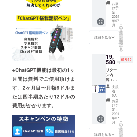
×1セッ
お届
り豊かに、
ト ・商
け予
品本体
定：
快適にする
×1 ・収
2024
ことが弊社
年07
納袋×1
こ
月
の理念で
・USB-
の
リ
Cケーブ
タ
す。
ー
ル×1 ・
ン
詳細を見る
を
どうぞよろ
日本語
選
択
取扱説
しくお願い
す
る
明書×1
致します！
19,
・パッ
残り50
ケージ
580
円
×1 一般
※ChatGPT機能は最初の1ヶ
リター
予定販
ン内
売価
月間は無料でご使用頂けま
容：
格：
ChatGP
26,980
支援
す。2ヶ月目〜月額6ドルま
T搭載翻
円 ※本
者：
訳ペン
リター
0人
たは四半期あたり12ドルの
×1セッ
ンの価
お届
ト ・商
格は
費用がかかります。
け予
品本体
税・送
定：
×1 ・収
2024
料込み
年07
納袋×1
の金額
こ
月
・USB-
となり
の
リ
Cケーブ
ます。
タ
ー
ル×1 ・
※ご注文
ン
詳細を見る
を