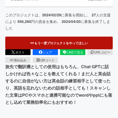
このプロジェクトは、
2024/02/29
に募集を開始し、
27
人の支援
により
556,260
円の資金を集め、
2024/04/20
に募集を終了しま
した
もう一度プロジェクトをやってほしい
ポスト
シェア
LINEで送る
URLコピー
埋め込み
QRコード
旅先で翻訳機としての使用はもちろん、Chat GPTに話
しかければ色々なことを教えてくれる！まだ人と英会話
するのに自信がない方は英会話の練習相手として使った
り、英語を忘れないための話相手としても！スキャンし
た文章はPCやスマホと連携可能なのでwordやpptにも落
とし込めて業務効率化にもおすすめ！