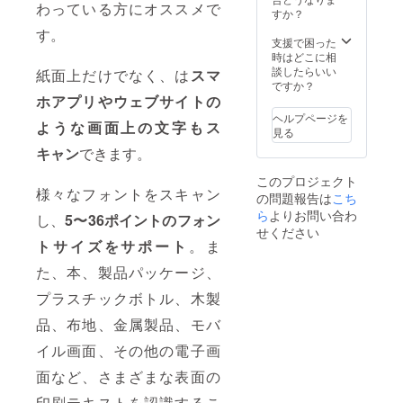
わっている方にオススメで
ざいま
品が発
すか？
般販売
す。 ※
生する
開始予
す。
皆様の
可能性
支援で困った
定で
ご支援
があり
時はどこに相
す。
により
ます。
談したらいい
紙面上だけでなく、は
スマ
量産効
ご了承
ですか？
率が向
頂いた
ホアプリやウェブサイトの
上した
上でご
ヘルプページを
ような画面上の文字もス
場合、
支援頂
見る
正規販
けます
キャン
できます。
売価格
様お願
が販売
い致し
このプロジェクト
予定価
ます。
様々なフォントをスキャン
の問題報告は
こち
格より
2024年
下がる
ら
よりお問い合わ
08月か
し、
5〜36ポイントのフォン
可能性
らオン
せください
もござ
ライン
トサイズをサポート
。ま
いま
ショッ
す。 ※
た、本、製品パッケージ、
プなど
類似商
にて一
プラスチックボトル、木製
品が発
般販売
生する
開始予
品、布地、金属製品、モバ
可能性
定で
があり
す。
イル画面、その他の電子画
ます。
ご了承
面など、さまざまな表面の
頂いた
上でご
印刷テキストを認識するこ