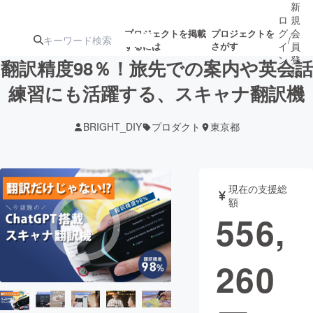
新
ロ
規
グ
会
プロジェクトを掲載
プロジェクトを
/
するには
さがす
イ
員
ン
登
翻訳精度98％！旅先での案内や英会話
録
練習にも活躍する、スキャナ翻訳機
人気のプロ
注目のリ
注目の新着プロ
募集終了が近いプ
もうすぐ公開
BRIGHT_DIY
プロダクト
東京都
ジェクト
ターン
ジェクト
ロジェクト
されます
アート・写真
音楽
現在の支援総
額
556,
テクノロジー・ガジェット
ゲーム・サ
260
映像・映画
書籍・雑誌
ビジネス・起業
チャレンジ