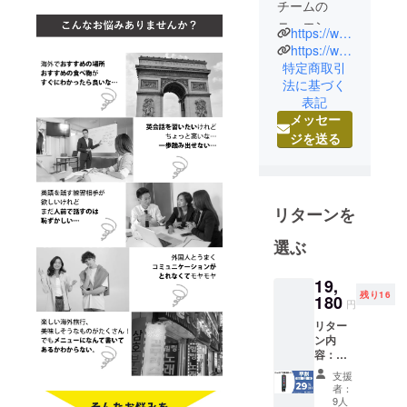
チームの
ニュエンで
https://www.brightdiy.jp/
す。
https://www.instagram.com/brightdiyjp/
中国の総合
特定商取引
法に基づく
家電メー
表記
カー向けに
メッセー
人気製品を
ジを送る
多数製造し
た実績のあ
る製品を、
日本の皆様
リターンを
にも是非体
選ぶ
験していた
だきたくプ
19,
ロジェクト
残り16
180
円
を立ち上げ
ました。
リター
ン内
最新のテク
容：
ノロジー
ChatGP
支援
T搭載翻
で、皆さん
者：
訳ペン
9人
の生活をよ