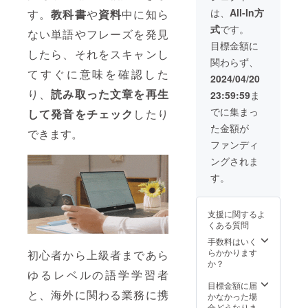
い致し
×1 一般
造工程
予定価
は、
All-In方
ます。
す。
教科書
や
資料
中に知ら
予定販
上の都
格より
2024年
式
です。
売価
合など
ない単語やフレーズを発見
下がる
08月か
格：
により
可能性
目標金額に
らオン
26,980
したら、それをスキャンし
出荷時
もござ
ライン
関わらず、
円 ※本
期が遅
いま
ショッ
てすぐに意味を確認した
リター
れる場
す。 ※
2024/04/20
プなど
ンの価
合がご
類似商
にて一
り、
読み取った文章を再生
23:59:59
ま
格は
ざいま
品が発
般販売
税・送
す。 ※
生する
でに集まっ
開始予
して発音をチェック
したり
料込み
皆様の
可能性
定で
た金額が
の金額
ご支援
があり
できます。
す。
となり
により
ます。
ファンディ
ます。
量産効
ご了承
ングされま
※ご注文
率が向
頂いた
状況、
上した
上でご
す。
使用部
場合、
支援頂
材の供
正規販
けます
給状
売価格
様お願
支援に関するよ
況、製
が販売
い致し
くある質問
造工程
予定価
ます。
上の都
格より
手数料はいく
2024年
合など
下がる
らかかります
08月か
初心者から上級者まであら
により
可能性
か？
らオン
出荷時
ゆるレベルの語学学習者
もござ
ライン
期が遅
いま
目標金額に届
ショッ
と、海外に関わる業務に携
れる場
す。 ※
かなかった場
プなど
合がご
類似商
合どうなりま
にて一