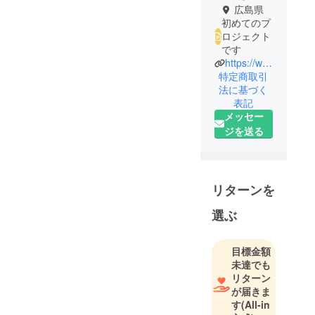
広島県
初めてのプ
ロジェクト
です
https://www.instagram.com/reel/DJxmzZCTKsA/?utm_source=ig_web_copy_link
特定商取引
法に基づく
表記
メッセー
ジを送る
リターンを
選ぶ
目標金額
未達でも
リターン
が届きま
す
(All-in