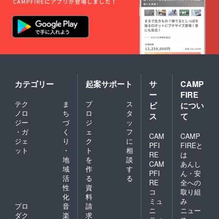
カテゴリー
起案サポート
サ
CAMP
ー
FIRE
テク
ま
プ
ス
ビ
につい
ノロ
ち
ロ
タ
ス
て
ジー
づ
ジ
ッ
・ガ
く
ェ
フ
CAM
CAMP
ジェ
り
ク
に
PFI
FIREと
ット
・
ト
相
RE
は
地
を
談
CAM
あんし
域
作
す
PFI
ん・安
活
る
る
RE
全への
性
資
コ
取り組
化
料
ミュ
み
プロ
音
請
ニ
ニュー
ダク
楽
求