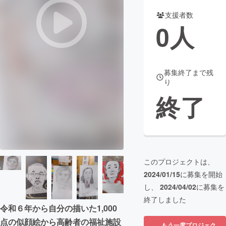
支援者数
まちづくり・地域活性化
0
人
CAMPFIRE for Social Good
CAMPFIRE Creation
CAMPFIREふるさと納税
machi-ya
コミュニティ
募集終了まで残
り
終了
このプロジェクトは、
2024/01/15
に募集を開始
し、
2024/04/02
に募集を
終了しました
令和６年から自分の描いた1,000
点の似顔絵から高齢者の福祉施設
もう一度プロジェク