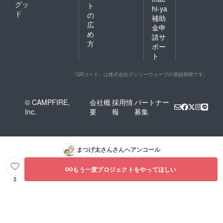
グッ
ト
hi-ya
ド
の
補助
広
金申
め
請サ
方
ポー
ト
「QRコード」は株式会社デンソーウェーブの登録商標です。
© CAMPFIRE,
会社概
採用情
パートナー
Inc.
要
報
募集
まつげ太さん
さんへアンコール
もう一度プロジェクトをやってほしい
2