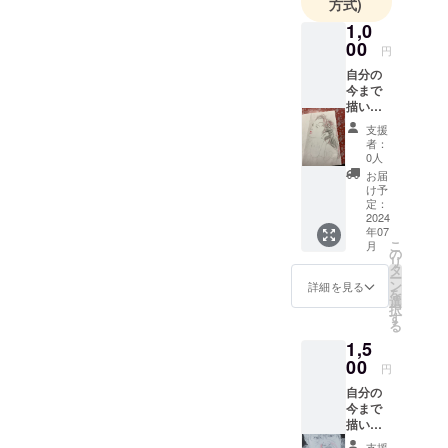
方式)
1,0
00
円
自分の
今まで
描いた
1.000枚
支援
以上の
者：
似顔絵
0人
のコ
お届
ピー ・
け予
数点
定：
（Ａ４
2024
年07
サイ
こ
月
ズ
の
リ
シャー
タ
ー
ペン
ン
詳細を見る
を
鉛筆
選
択
クレヨ
す
る
ン 筆
1,5
ペン
色鉛
00
円
筆
自分の
チョー
今まで
ク等で
描いた
描いた
1.000枚
も
支援