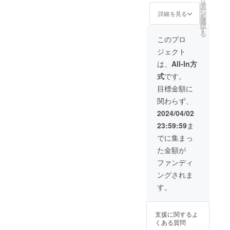
リ
鉛筆
タ
ー
クレヨ
ン
詳細を見る
を
ン 筆
選
択
ペン
す
る
色鉛
このプロ
筆
ジェクト
チョー
ク等
は、
All-In方
3,000円
式
です。
の支援
者様 ご
目標金額に
支援者
関わらず、
様の似
顔絵を
2024/04/02
作成す
23:59:59
ま
るにあ
たり ご
でに集まっ
本人
た金額が
様・ご
家族・
ファンディ
ペット
ングされま
等の画
像数点
す。
を提出
出来る
方の
支援に関するよ
み） ご
くある質問
支援者