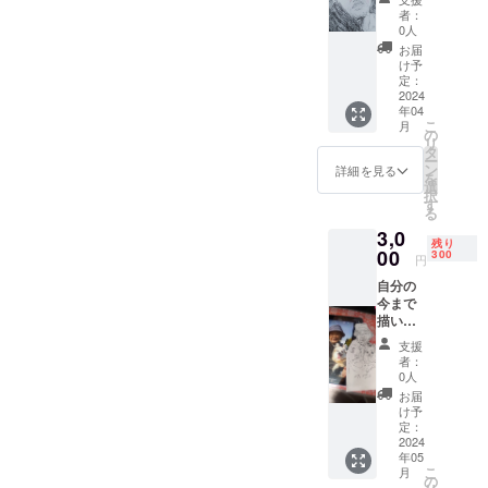
の似顔
の）
者：
絵のコ
0人
ピー ・
お届
数十点
け予
・A４サ
定：
イズ ・
2024
年04
シャー
こ
月
ペン
の
リ
鉛筆
タ
ー
クレヨ
ン
詳細を見る
を
ン 筆
選
択
ペン
す
る
色鉛
3,0
筆
残り
チョー
00
300
円
ク等
自分の
今まで
描いた
1.000枚
支援
の似顔
者：
絵のコ
0人
ピー ・
お届
数十点
け予
・A４サ
定：
イズ ・
2024
年05
シャー
こ
月
ペン
の