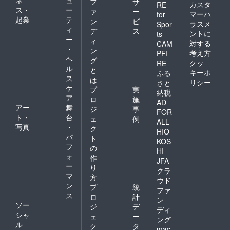
フ
サ
カスタ
RE
ス・
ー
ァ
ー
マーハ
for
起業
テ
ン
ビ
ラスメ
Spor
ィ
デ
ス
ントに
ts
ー
ィ
対する
CAM
・
ン
考え方
PFI
ヘ
グ
クッ
RE
ル
と
キーポ
ふる
ス
は
リシー
さと
ケ
プ
実
納税
ア
ロ
施
AD
アー
舞
ジ
事
FOR
ト・
台
ェ
例
ALL
写真
・
ク
HIO
パ
ト
KOS
フ
の
HI
ォ
作
JFA
ー
り
クラ
マ
方
ウド
ン
プ
統
ファ
ス
ロ
計
ン
ソー
ジ
デ
ディ
シャ
ェ
ー
ング
ル
ク
タ
mac