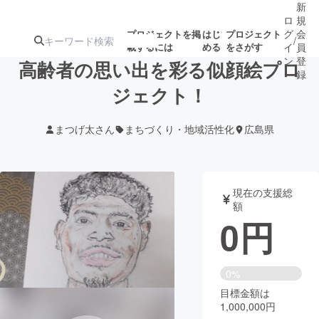
新
ロ
規
グ
会
プロジェクトを掲
はじ
プロジェクト
/
載するには
める
をさがす
イ
員
ン
登
高齢者の思い出を彩る似顔絵プロ
録
ジェクト！
人気のプロ
注目のリ
注目の新着プロ
募集終了が近いプ
もうすぐ公開
まつげ太さん
まちづくり・地域活性化
広島県
ジェクト
ターン
ジェクト
ロジェクト
されます
アート・写真
音楽
現在の支援総
額
0
円
テクノロジー・ガジェット
ゲーム・サ
映像・映画
書籍・雑誌
0%
目標金額は
1,000,000円
ビジネス・起業
チャレンジ