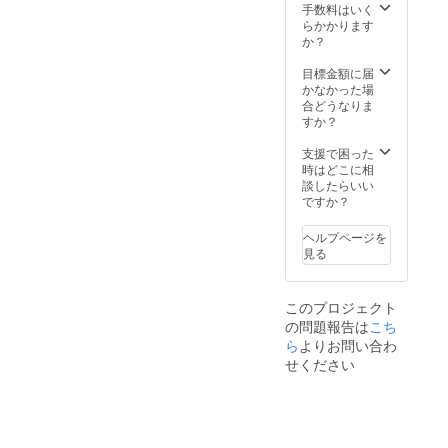
様のご
手数料はいく
要望に
らかかります
沿った
か？
似顔絵
目標金額に届
かなかった場
合どうなりま
すか？
支援で困った
時はどこに相
談したらいい
ですか？
ヘルプページを
見る
このプロジェクト
の問題報告は
こち
ら
よりお問い合わ
せください