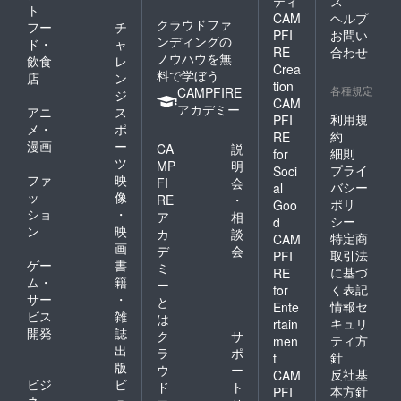
ティ
ス
ト
CAM
ヘルプ
クラウドファ
フー
チ
PFI
お問い
ンディングの
ド・
ャ
RE
合わせ
ノウハウを無
飲食
レ
Crea
料で学ぼう
店
ン
tion
各種規定
CAMPFIRE
ジ
CAM
アカデミー
アニ
ス
利用規
PFI
メ・
ポ
約
RE
漫画
ー
CA
説
細則
for
ツ
MP
明
プライ
Soci
ファ
映
FI
会
バシー
al
ッ
像
RE
・
ポリ
Goo
ショ
・
ア
相
シー
d
ン
映
カ
談
特定商
CAM
画
デ
会
取引法
PFI
ゲー
書
ミ
に基づ
RE
ム・
籍
ー
く表記
for
サー
・
と
情報セ
Ente
ビス
雑
は
キュリ
rtain
開発
誌
ク
サ
ティ方
men
出
ラ
ポ
針
t
版
ウ
ー
反社基
CAM
ビジ
ビ
ド
ト
本方針
PFI
ネ
ュ