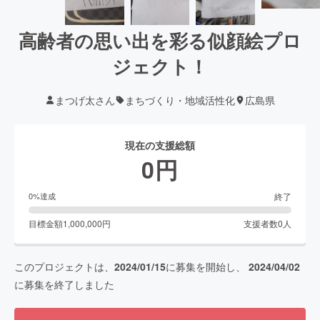
高齢者の思い出を彩る似顔絵プロ
ジェクト！
まつげ太さん
まちづくり・地域活性化
広島県
現在の支援総額
0
円
終了
0
%達成
目標金額
1,000,000
円
支援者数
0
人
このプロジェクトは、
2024/01/15
に募集を開始し、
2024/04/02
に募集を終了しました