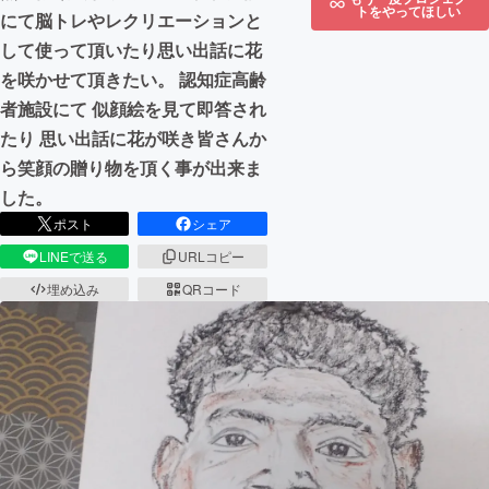
トをやってほしい
にて脳トレやレクリエーションと
して使って頂いたり思い出話に花
を咲かせて頂きたい。 認知症高齢
者施設にて 似顔絵を見て即答され
たり 思い出話に花が咲き皆さんか
ら笑顔の贈り物を頂く事が出来ま
した。
ポスト
シェア
LINEで送る
URLコピー
埋め込み
QRコード