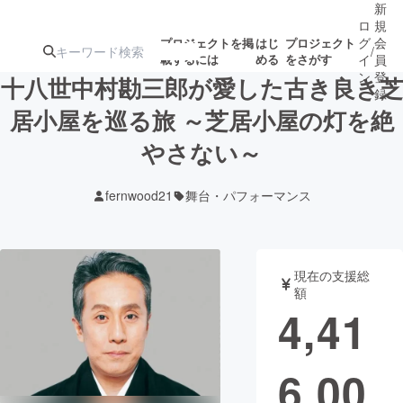
新
ロ
規
グ
会
プロジェクトを掲
はじ
プロジェクト
/
載するには
める
をさがす
イ
員
ン
登
十八世中村勘三郎が愛した古き良き芝
録
居小屋を巡る旅 ～芝居小屋の灯を絶
やさない～
人気のプロ
注目のリ
注目の新着プロ
募集終了が近いプ
もうすぐ公開
ジェクト
ターン
ジェクト
ロジェクト
されます
fernwood21
舞台・パフォーマンス
アート・写真
音楽
現在の支援総
テクノロジー・ガジェット
ゲーム・サ
額
4,41
映像・映画
書籍・雑誌
6,00
ビジネス・起業
チャレンジ