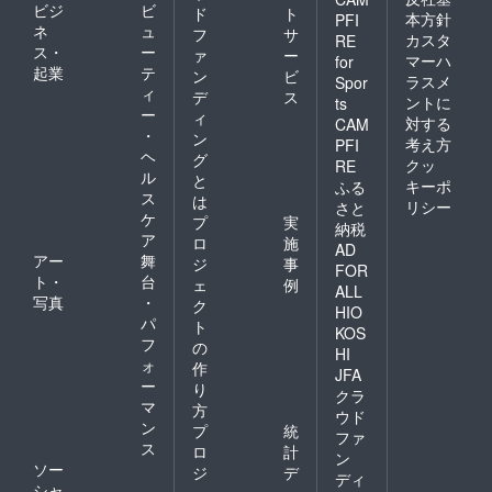
ビジ
ビ
ド
ト
本方針
PFI
ネ
ュ
フ
サ
カスタ
RE
ス・
ー
ァ
ー
マーハ
for
起業
テ
ン
ビ
ラスメ
Spor
ィ
デ
ス
ントに
ts
ー
ィ
対する
CAM
・
ン
考え方
PFI
ヘ
グ
クッ
RE
ル
と
キーポ
ふる
ス
は
リシー
さと
ケ
プ
実
納税
ア
ロ
施
AD
アー
舞
ジ
事
FOR
ト・
台
ェ
例
ALL
写真
・
ク
HIO
パ
ト
KOS
フ
の
HI
ォ
作
JFA
ー
り
クラ
マ
方
ウド
ン
プ
統
ファ
ス
ロ
計
ン
ソー
ジ
デ
ディ
シャ