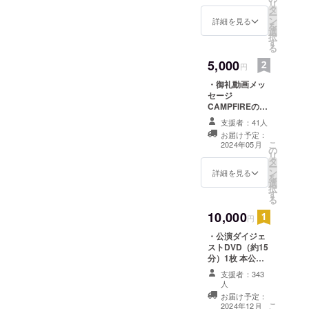
リ
タ
お送りさせて頂
ー
ン
きます。
詳細を見る
を
選
択
す
る
5,000
円
・御礼動画メッ
セージ
CAMPFIREの
メッセージ機能
支援者：41人
により、出演俳
お届け予定：
優からの御礼動
こ
2024年05月
の
画メッセージを
リ
タ
お送りさせて頂
ー
ン
きます。 ・中村
詳細を見る
を
選
屋オリジナル
択
す
クリアファイル
る
（小）1枚 中村
10,000
屋の定紋である
円
「角切銀杏」あ
・公演ダイジェ
しらったクリア
ストDVD（約15
ファイルをお送
分）1枚 本公演
りさせて頂きま
のダイジェスト
す。 ※お届け先
支援者：343
映像を編集して
ご住所の記載を
人
DVDにしてお送
お願い致します
お届け予定：
り致します ・公
こ
2024年12月