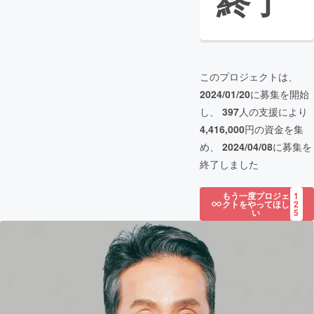
終了
このプロジェクトは、
2024/01/20
に募集を開始
し、
397
人の支援により
4,416,000
円の資金を集
め、
2024/04/08
に募集を
終了しました
もう一度プロジェ
1
クトをやってほし
2
い
5