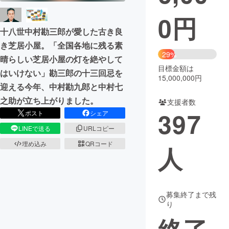
0
円
まちづくり・地域活性化
十八世中村勘三郎が愛した古き良
き芝居小屋。「全国各地に残る素
CAMPFIRE for Social Good
CAMPFIRE Creation
29%
晴らしい芝居小屋の灯を絶やして
CAMPFIREふるさと納税
machi-ya
コミュニティ
目標金額は
はいけない」勘三郎の十三回忌を
15,000,000円
迎える今年、中村勘九郎と中村七
之助が立ち上がりました。
支援者数
397
ポスト
シェア
LINEで送る
URLコピー
埋め込み
QRコード
人
募集終了まで残
り