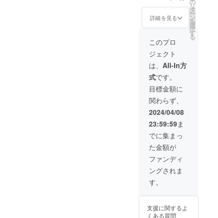
の
演ダイジェスト
リ
タ
DVDエンドロー
ー
ン
詳細を見る
ルにてクレジッ
を
選
ト（お名前）掲
択
す
載 本公演のダ
る
このプロ
イジェスト映像
のエンドロール
ジェクト
に貴方のご希望
は、
All-In方
のお名前を入れ
ます ※支援時、
式
です。
必ず備考欄に10
目標金額に
文字程度（文字
と記号のみ、ロ
関わらず、
ゴNG）でご希望
2024/04/08
のお名前の記載
をお願い致しま
23:59:59
ま
す（本名以外の
でに集まっ
ニックネーム
可） ・中村屋オ
た金額が
リジナル クリ
ファンディ
アファイル
（大）（小）各1
ングされま
枚 中村屋の定紋
す。
である「角切銀
杏」あしらった
クリアファイル
をお送りさせて
支援に関するよ
頂きます。 ※お
くある質問