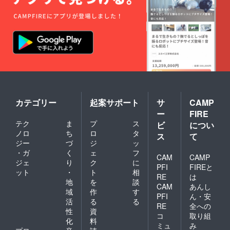
カテゴリー
起案サポート
サ
CAMP
ー
FIRE
テク
ま
プ
ス
ビ
につい
ノロ
ち
ロ
タ
ス
て
ジー
づ
ジ
ッ
・ガ
く
ェ
フ
CAM
CAMP
ジェ
り
ク
に
PFI
FIREと
ット
・
ト
相
RE
は
地
を
談
CAM
あんし
域
作
す
PFI
ん・安
活
る
る
RE
全への
性
資
コ
取り組
化
料
ミュ
み