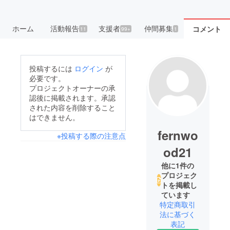
ホーム
活動報告
支援者
仲間募集
コメント
11
99+
1
投稿するには
ログイン
が
必要です。
プロジェクトオーナーの承
認後に掲載されます。承認
された内容を削除すること
はできません。
fernwo
※投稿する際の注意点
od21
他に1件の
プロジェク
トを掲載し
ています
特定商取引
法に基づく
表記