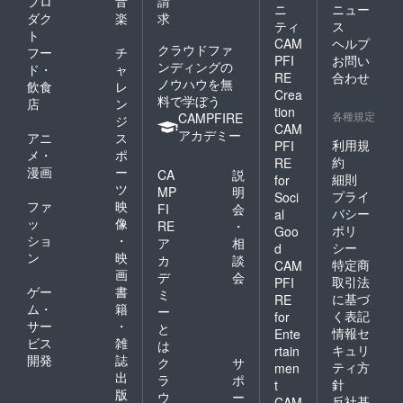
プロ
音
請
ニ
ニュー
ダク
楽
求
ティ
ス
ト
CAM
ヘルプ
クラウドファ
フー
チ
PFI
お問い
ンディングの
ド・
ャ
RE
合わせ
ノウハウを無
飲食
レ
Crea
料で学ぼう
店
ン
tion
各種規定
CAMPFIRE
ジ
CAM
アカデミー
アニ
ス
利用規
PFI
メ・
ポ
約
RE
漫画
ー
CA
説
細則
for
ツ
MP
明
プライ
Soci
ファ
映
FI
会
バシー
al
ッ
像
RE
・
ポリ
Goo
ショ
・
ア
相
シー
d
ン
映
カ
談
特定商
CAM
画
デ
会
取引法
PFI
ゲー
書
ミ
に基づ
RE
ム・
籍
ー
く表記
for
サー
・
と
情報セ
Ente
ビス
雑
は
キュリ
rtain
開発
誌
ク
サ
ティ方
men
出
ラ
ポ
針
t
版
ウ
ー
反社基
CAM