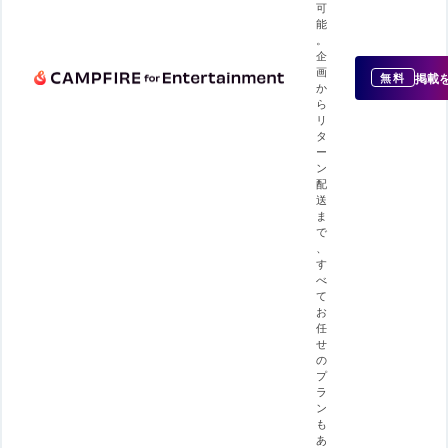
可
能
。
企
画
掲載
無料
か
ら
リ
タ
ー
ン
配
送
ま
で
、
す
べ
て
お
任
せ
の
プ
ラ
ン
も
あ