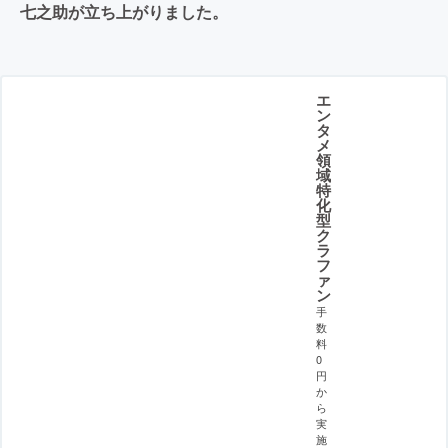
七之助が立ち上がりました。
エ
ン
タ
メ
領
域
特
化
型
ク
ラ
フ
ァ
ン
手
数
料
0
円
か
ら
実
施