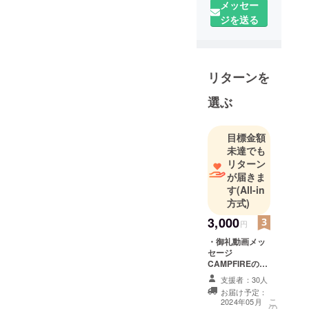
メッセー
ジを送る
リターンを
選ぶ
目標金額
未達でも
リターン
が届きま
す
(All-in
方式)
3,000
円
・御礼動画メッ
セージ
CAMPFIREの
メッセージ機能
支援者：30人
により、出演俳
お届け予定：
優からの御礼動
こ
2024年05月
の
画メッセージを