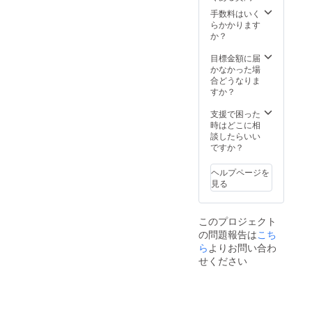
届け先ご住所の
手数料はいく
記載をお願い致
らかかります
します。 ※10月
か？
の錦秋特別歌舞
伎公演ダイジェ
目標金額に届
スト映像まで
かなかった場
DVDに入ります
合どうなりま
ので発送は12月
すか？
中を予定してお
ります。
支援で困った
時はどこに相
談したらいい
ですか？
ヘルプページを
見る
このプロジェクト
の問題報告は
こち
ら
よりお問い合わ
せください