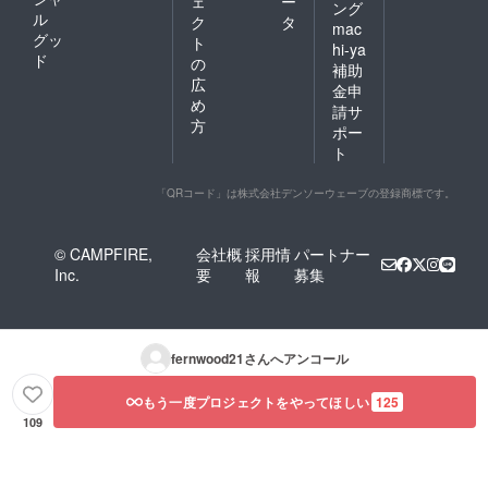
ェ
ー
ング
ル
ク
タ
mac
グッ
ト
hi-ya
ド
の
補助
広
金申
め
請サ
方
ポー
ト
「QRコード」は株式会社デンソーウェーブの登録商標です。
© CAMPFIRE,
会社概
採用情
パートナー
Inc.
要
報
募集
fernwood21
さんへアンコール
もう一度プロジェクトをやってほしい
125
109