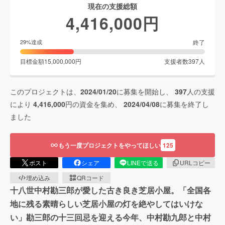
現在の支援総額
4,416,000
円
終了
29
%達成
目標金額
15,000,000
円
支援者数
397
人
このプロジェクトは、
2024/01/20
に募集を開始し、
397
人の支援
により
4,416,000
円の資金を集め、
2024/04/08
に募集を終了し
ました
もう一度プロジェクトをやってほしい
125
ポスト
シェア
LINEで送る
URLコピー
埋め込み
QRコード
十八世中村勘三郎が愛した古き良き芝居小屋。「全国各
地に残る素晴らしい芝居小屋の灯を絶やしてはいけな
い」勘三郎の十三回忌を迎える今年、中村勘九郎と中村