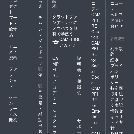
プロ
音
請
ニ
ニュー
ダク
楽
求
ティ
ス
ト
CAM
ヘルプ
クラウドファ
フー
チ
PFI
お問い
ンディングの
ド・
ャ
RE
合わせ
ノウハウを無
飲食
レ
Crea
料で学ぼう
店
ン
tion
各種規定
CAMPFIRE
ジ
CAM
アカデミー
アニ
ス
利用規
PFI
メ・
ポ
約
RE
漫画
ー
CA
説
細則
for
ツ
MP
明
プライ
Soci
ファ
映
FI
会
バシー
al
ッ
像
RE
・
ポリ
Goo
ショ
・
ア
相
シー
d
ン
映
カ
談
特定商
CAM
画
デ
会
取引法
PFI
ゲー
書
ミ
に基づ
RE
ム・
籍
ー
く表記
for
サー
・
と
情報セ
Ente
ビス
雑
は
キュリ
rtain
開発
誌
ク
サ
ティ方
men
出
ラ
ポ
針
t
版
ウ
ー
反社基
CAM