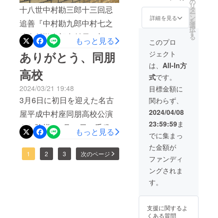
の
演ダイジェスト
リ
十八世中村勘三郎十三回忌
タ
DVDエンドロー
ー
ン
詳細を見る
ルにてクレジッ
を
追善『中村勘九郎中村七之
選
ト（お名前）掲
択
す
載 本公演のダ
助中村勘太郎中村長三郎 陽
る
もっと見る
このプロ
イジェスト映像
春歌舞伎特別公演2024』開
のエンドロール
ジェクト
ありがとう、同朋
に貴方のご希望
催中です。連日大変多くの
は、
All-In方
のお名前を入れ
高校
ます ※支援時、
お客様にご来場賜り厚く御
式
です。
必ず備考欄に10
2024/03/21 19:48
目標金額に
文字程度（文字
礼申し上げます。浦安、府
と記号のみ、ロ
3月6日に初日を迎えた名古
関わらず、
中と巡り明日は水戸公演。
ゴNG）でご希望
2024/04/08
のお名前の記載
屋平成中村座同朋高校公演
一期一会の舞台に是非お越
をお願い致しま
23:59:59
ま
もお陰様で3月18日に千穐楽
す（本名以外の
もっと見る
し下さい！
でに集まっ
ニックネーム
を迎えることができまし
可） ・中村屋オ
た金額が
リジナル クリ
た。二月歌舞伎座もそうで
1
2
3
次のページ
ファンディ
アファイル
（大）（小）各1
したが、本当に連日多くの
ングされま
枚 中村屋の定紋
皆様にご来場頂きました。
す。
である「角切銀
杏」あしらった
また高校生をはじめとした
クリアファイル
をお送りさせて
支援に関するよ
お茶子見習い(ボランティア
頂きます。 ※お
くある質問