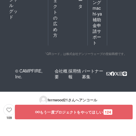
ェ
ー
ング
ル
ク
タ
mac
グッ
ト
hi-ya
ド
の
補助
広
金申
め
請サ
方
ポー
ト
「QRコード」は株式会社デンソーウェーブの登録商標です。
© CAMPFIRE,
会社概
採用情
パートナー
Inc.
要
報
募集
fernwood21
さんへアンコール
もう一度プロジェクトをやってほしい
124
109