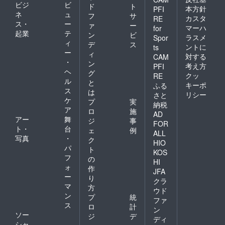
ビジ
ビ
ド
ト
本方針
PFI
ネ
ュ
フ
サ
カスタ
RE
ス・
ー
ァ
ー
マーハ
for
起業
テ
ン
ビ
ラスメ
Spor
ィ
デ
ス
ントに
ts
ー
ィ
対する
CAM
・
ン
考え方
PFI
ヘ
グ
クッ
RE
ル
と
キーポ
ふる
ス
は
リシー
さと
ケ
プ
実
納税
ア
ロ
施
AD
アー
舞
ジ
事
FOR
ト・
台
ェ
例
ALL
写真
・
ク
HIO
パ
ト
KOS
フ
の
HI
ォ
作
JFA
ー
り
クラ
マ
方
ウド
ン
プ
統
ファ
ス
ロ
計
ン
ソー
ジ
デ
ディ
シャ