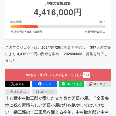
現在の支援総額
4,416,000
円
終了
29
%達成
目標金額
15,000,000
円
支援者数
397
人
このプロジェクトは、
2024/01/20
に募集を開始し、
397
人の支援
により
4,416,000
円の資金を集め、
2024/04/08
に募集を終了し
ました
もう一度プロジェクトをやってほしい
124
ポスト
シェア
LINEで送る
URLコピー
埋め込み
QRコード
十八世中村勘三郎が愛した古き良き芝居小屋。「全国各
地に残る素晴らしい芝居小屋の灯を絶やしてはいけな
い」勘三郎の十三回忌を迎える今年、中村勘九郎と中村