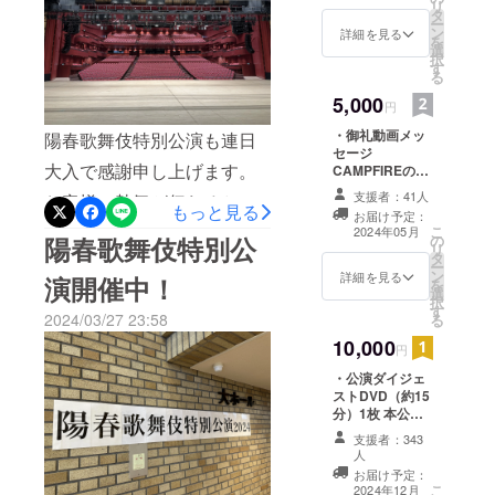
リ
タ
お送りさせて頂
ラウドファンディングの締
ー
ン
きます。
詳細を見る
を
切も残すところあと3日。締
選
択
す
る
切後も活動報告はアップし
5,000
円
ますので是非ご注目下さ
・御礼動画メッ
陽春歌舞伎特別公演も連日
い。
セージ
大入で感謝申し上げます。
CAMPFIREの
メッセージ機能
支援者：41人
お客様の熱気が伝わるとて
により、出演俳
もっと見る
お届け予定：
優からの御礼動
も良い追善興行になってお
こ
2024年05月
陽春歌舞伎特別公
の
画メッセージを
リ
タ
お送りさせて頂
り、胸が熱くなります。明
ー
ン
きます。 ・中村
詳細を見る
演開催中！
を
日浜松で陽春歌舞伎特別公
選
屋オリジナル
択
す
クリアファイル
2024/03/27 23:58
る
演は千穐楽を迎えますが、
（小）1枚 中村
10,000
屋の定紋である
円
すぐに春暁歌舞伎特別公演
「角切銀杏」あ
・公演ダイジェ
しらったクリア
が開催されますので引き続
ストDVD（約15
ファイルをお送
分）1枚 本公演
きどうぞ宜しくお願い致し
りさせて頂きま
のダイジェスト
す。 ※お届け先
支援者：343
ます。(写真は群馬の高崎芸
映像を編集して
ご住所の記載を
人
DVDにしてお送
お願い致します
お届け予定：
術劇場です)
り致します ・公
こ
2024年12月