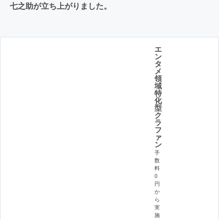
七之助が立ち上がりました。
エ
ン
タ
メ
領
域
特
化
型
ク
ラ
フ
ァ
ン
手
数
料
0
円
か
ら
実
施