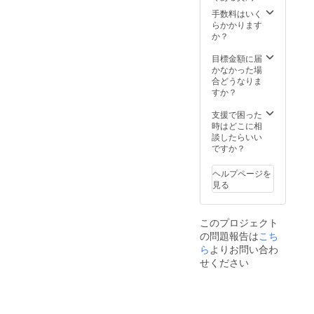
届け先ご住所の
スタッフ)の皆様にも公演を
手数料はいく
記載をお願い致
らかかります
盛り上げ、支えて頂き18年
します。 ※10月
か？
の錦秋特別歌舞
前の熱気が蘇るようで、感
伎公演ダイジェ
目標金額に届
スト映像まで
謝しかありません。3月19日
かなかった場
DVDに入ります
合どうなりま
ので発送は12月
は劇場の仕様を残したまま
すか？
中を予定してお
体育館にて同朋高校の修了
ります。
支援で困った
式が行われました。高校生
時はどこに相
談したらいい
の皆様にとって良い思い出
ですか？
となっていれば幸いです。
ヘルプページを
いよいよ陽春・春暁歌舞伎
見る
特別公演が開催されま
す！！中村屋ゆかりの演目
このプロジェクト
の問題報告は
こち
がかかりますので皆様是非
ら
よりお問い合わ
お楽しみに。修了式の様子
せください
撤収完了！