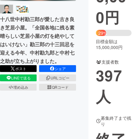
0
円
まちづくり・地域活性化
十八世中村勘三郎が愛した古き良
き芝居小屋。「全国各地に残る素
CAMPFIRE for Social Good
CAMPFIRE Creation
29%
晴らしい芝居小屋の灯を絶やして
CAMPFIREふるさと納税
machi-ya
コミュニティ
目標金額は
はいけない」勘三郎の十三回忌を
15,000,000円
迎える今年、中村勘九郎と中村七
之助が立ち上がりました。
支援者数
397
ポスト
シェア
LINEで送る
URLコピー
埋め込み
QRコード
人
募集終了まで残
り