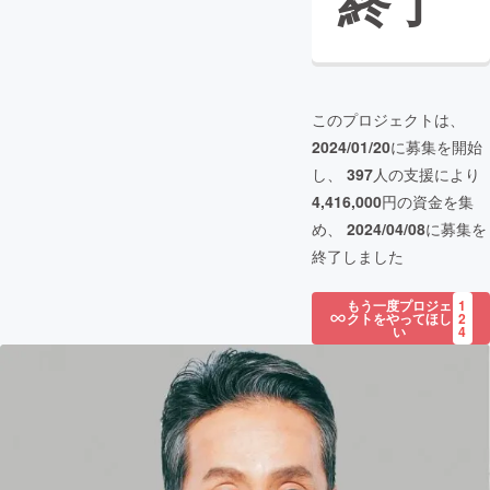
終了
このプロジェクトは、
2024/01/20
に募集を開始
し、
397
人の支援により
4,416,000
円の資金を集
め、
2024/04/08
に募集を
終了しました
もう一度プロジェ
1
クトをやってほし
2
い
4