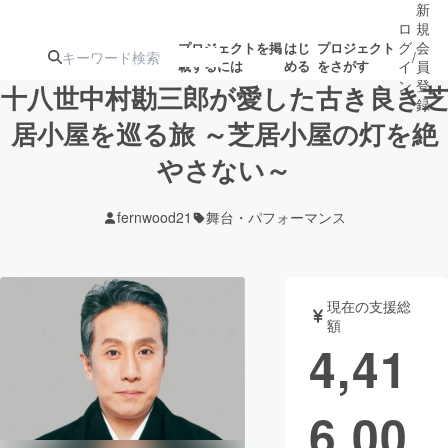
新
ロ
規
グ
会
プロジェクトを掲
はじ
プロジェクト
/
載するには
める
をさがす
イ
員
ン
登
十八世中村勘三郎が愛した古き良き芝
録
居小屋を巡る旅 ～芝居小屋の灯を絶
やさない～
人気のプロ
注目のリ
注目の新着プロ
募集終了が近いプ
もうすぐ公開
ジェクト
ターン
ジェクト
ロジェクト
されます
fernwood21
舞台・パフォーマンス
アート・写真
音楽
現在の支援総
テクノロジー・ガジェット
ゲーム・サ
額
4,41
映像・映画
書籍・雑誌
6,00
ビジネス・起業
チャレンジ