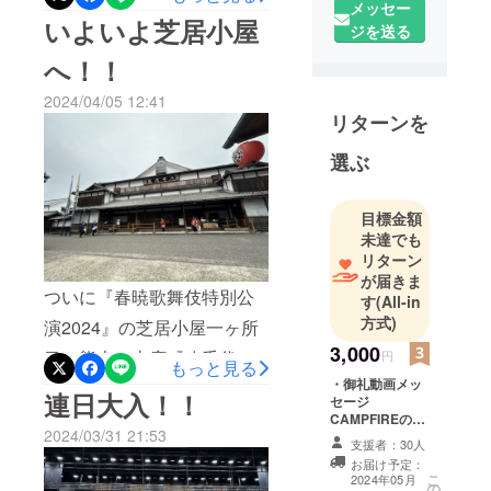
メッセー
なりました。今回の巡業の
いよいよ芝居小屋
ジを送る
トラックには写真の通りこ
へ！！
んな素敵なラッピングされ
2024/04/05 12:41
ているんです！皆さんも何
リターンを
処かで見かけたら写真を
選ぶ
撮ってアップしてみて下さ
いね。
目標金額
未達でも
リターン
が届きま
ついに『春暁歌舞伎特別公
す
(All-in
方式)
演2024』の芝居小屋一ヶ所
3,000
目、熊本・山鹿『八千代
円
もっと見る
・御礼動画メッ
座』公演がスタートしまし
連日大入！！
セージ
た！！やはり素晴らしい劇
CAMPFIREの
2024/03/31 21:53
メッセージ機能
支援者：30人
場で雰囲気抜群です。古き
により、出演俳
お届け予定：
優からの御礼動
良き芝居小屋を巡る旅のク
こ
2024年05月
の
画メッセージを