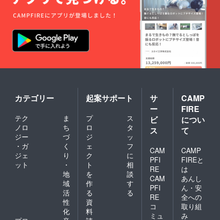
カテゴリー
起案サポート
サ
CAMP
ー
FIRE
テク
ま
プ
ス
ビ
につい
ノロ
ち
ロ
タ
ス
て
ジー
づ
ジ
ッ
・ガ
く
ェ
フ
CAM
CAMP
ジェ
り
ク
に
PFI
FIREと
ット
・
ト
相
RE
は
地
を
談
CAM
あんし
域
作
す
PFI
ん・安
活
る
る
RE
全への
性
資
コ
取り組
化
料
ミュ
み