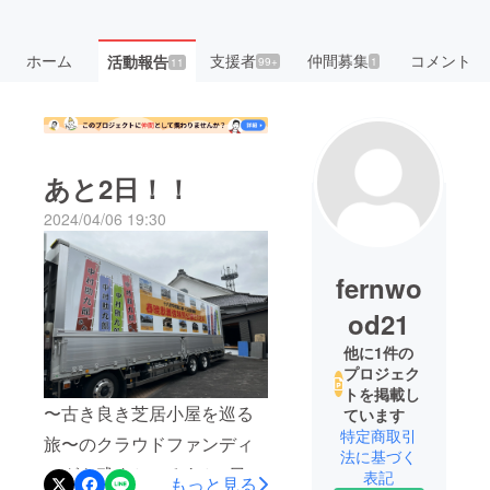
ホーム
支援者
仲間募集
コメント
活動報告
99+
1
11
あと2日！！
2024/04/06 19:30
fernwo
od21
他に1件の
プロジェク
トを掲載し
〜古き良き芝居小屋を巡る
ています
特定商取引
旅〜のクラウドファンディ
法に基づく
ングも残すところあと2日と
表記
もっと見る