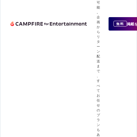
可
能
。
企
画
掲載
無料
か
ら
リ
タ
ー
ン
配
送
ま
で
、
す
べ
て
お
任
せ
の
プ
ラ
ン
も
あ