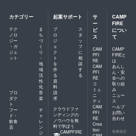
カテゴリー
起案サポート
サ
CAMP
ー
FIRE
テク
ま
プ
ス
ビ
につい
ノロ
ち
ロ
タ
ス
て
ジー
づ
ジ
ッ
・ガ
く
ェ
フ
CAM
CAMP
ジェ
り
ク
に
PFI
FIREと
ット
・
ト
相
RE
は
地
を
談
CAM
あんし
域
作
す
PFI
ん・安
活
る
る
RE
全への
性
資
コ
取り組
化
料
ミュ
み
プロ
音
請
ニ
ニュー
ダク
楽
求
ティ
ス
ト
CAM
ヘルプ
クラウドファ
フー
チ
PFI
お問い
ンディングの
ド・
ャ
RE
合わせ
ノウハウを無
飲食
レ
Crea
料で学ぼう
店
ン
tion
各種規定
CAMPFIRE
ジ
CAM