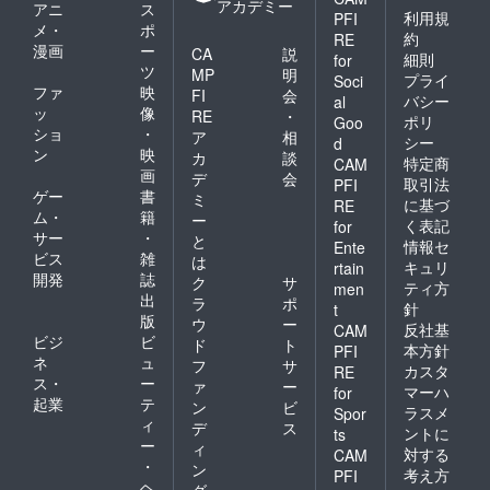
アカデミー
アニ
ス
利用規
PFI
メ・
ポ
約
RE
漫画
ー
CA
説
細則
for
ツ
MP
明
プライ
Soci
ファ
映
FI
会
バシー
al
ッ
像
RE
・
ポリ
Goo
ショ
・
ア
相
シー
d
ン
映
カ
談
特定商
CAM
画
デ
会
取引法
PFI
ゲー
書
ミ
に基づ
RE
ム・
籍
ー
く表記
for
サー
・
と
情報セ
Ente
ビス
雑
は
キュリ
rtain
開発
誌
ク
サ
ティ方
men
出
ラ
ポ
針
t
版
ウ
ー
反社基
CAM
ビジ
ビ
ド
ト
本方針
PFI
ネ
ュ
フ
サ
カスタ
RE
ス・
ー
ァ
ー
マーハ
for
起業
テ
ン
ビ
ラスメ
Spor
ィ
デ
ス
ントに
ts
ー
ィ
対する
CAM
・
ン
考え方
PFI
ヘ
グ