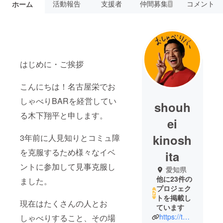
活動報告
支援者
仲間募集
コメント
ホーム
1
はじめに・ご挨拶
こんにちは！名古屋栄でお
しゃべりBARを経営してい
shouh
る木下翔平と申します。
ei
kinosh
3年前に人見知りとコミュ障
を克服するため様々なイベ
ita
ントに参加して見事克服し
愛知県
他に23件の
ました。
プロジェク
トを掲載し
現在はたくさんの人とお
ています
https://twitter.com/kurozaru3888?s=06
しゃべりすること、その場