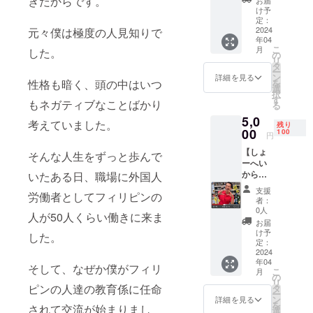
きだからです。
3000円
ループ
け予
店長
に招
定：
しょー
2024
元々僕は極度の人見知りで
待。 ・
年04
へいか
ご利用
こ
月
した。
ら心を
時はス
の
リ
込めて
タッフ
タ
ー
感謝の
に支援
ン
詳細を見る
を
性格も暗く、頭の中はいつ
お手紙
画面を
選
択
を送ら
お見せ
す
もネガティブなことばかり
る
せてい
くださ
5,0
ただき
い。
考えていました。
残り
ます！
00
100
円
【しょ
そんな人生をずっと歩んで
ーへい
から感
いたある日、職場に外国人
謝動画
支援
労働者としてフィリピンの
を提
者：
供！】
0人
人が50人くらい働きに来ま
5000円
お届
店長
け予
した。
しょー
定：
へいか
2024
年04
ら心を
そして、なぜか僕がフィリ
こ
月
込めて
の
リ
感謝の
ピンの人達の教育係に任命
タ
ー
ビデオ
ン
詳細を見る
を
されて交流が始まりまし
メッ
選