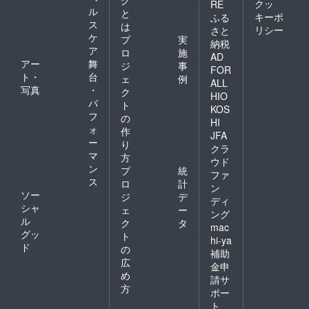
クッ
RE
ル
と
キーポ
ふる
ス
は
リシー
さと
ケ
プ
実
納税
ア
ロ
施
AD
アー
舞
ジ
事
FOR
ト・
台
ェ
例
ALL
写真
・
ク
HIO
パ
ト
KOS
フ
の
HI
ォ
作
JFA
ー
り
クラ
マ
方
ウド
ン
プ
統
ファ
ス
ロ
計
ン
ソー
ジ
デ
ディ
シャ
ェ
ー
ング
ル
ク
タ
mac
グッ
ト
hi-ya
ド
の
補助
広
金申
め
請サ
方
ポー
ト