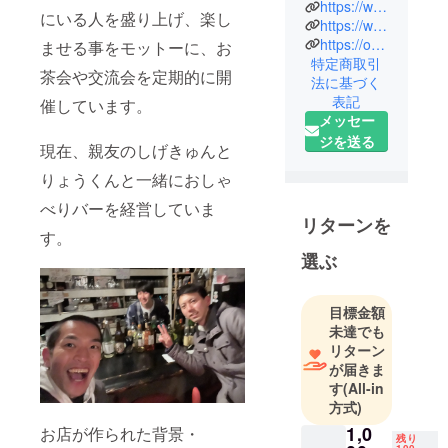
https://www.facebook.com/profile.php?id=100018411002041
にいる人を盛り上げ、楽し
https://www.instagram.com/invites/contact/?i=aic2a4i9pbqv&utm_content=2my274z
https://osyaberibar.com
ませる事をモットーに、お
特定商取引
茶会や交流会を定期的に開
法に基づく
表記
催しています。
メッセー
ジを送る
現在、親友のしげきゅんと
りょうくんと一緒におしゃ
べりバーを経営していま
リターンを
す。
選ぶ
目標金額
未達でも
リターン
が届きま
す
(All-in
方式)
1,0
お店が作られた背景・
残り
100