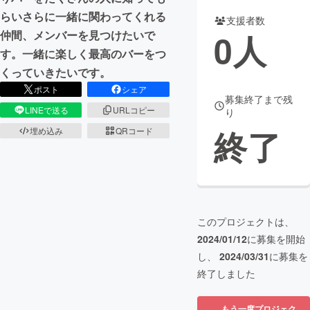
らいさらに一緒に関わってくれる
支援者数
まちづくり・地域活性化
0
人
仲間、メンバーを見つけたいで
す。一緒に楽しく最高のバーをつ
CAMPFIRE for Social Good
CAMPFIRE Creation
くっていきたいです。
CAMPFIREふるさと納税
machi-ya
コミュニティ
ポスト
シェア
募集終了まで残
LINEで送る
URLコピー
り
終了
埋め込み
QRコード
このプロジェクトは、
2024/01/12
に募集を開始
し、
2024/03/31
に募集を
終了しました
もう一度プロジェク