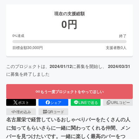
現在の支援総額
0
円
終了
0
%達成
目標金額
30,000
円
支援者数
0
人
このプロジェクトは、
2024/01/12
に募集を開始し、
2024/03/31
に募集を終了しました
もう一度プロジェクトをやってほしい
ポスト
シェア
LINEで送る
URLコピー
埋め込み
QRコード
名古屋栄で経営しているおしゃべりバーをたくさんの人
に知ってもらいさらに一緒に関わってくれる仲間、メン
バーを見つけたいです。一緒に楽しく最高のバーをつ