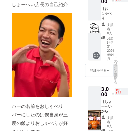
00
円
しょーへい店長の自己紹介
【お
しゃべ
り
バー
支援
サポー
者：
ター
0人
権】 サ
お届
ポー
け予
ターと
定：
名乗れ
2024
年04
る。 名
こ
月
刺にも
の
リ
書け
タ
ー
る。 サ
ン
詳細を見る
を
ポー
選
択
ター同
す
る
士が仲
3,0
良くな
残り
れるサ
00
100
円
ポー
【しょ
ター限
バーの名前をおしゃべり
ーへい
定特別
から感
イベン
バーにしたのは僕自身が三
謝のお
トの情
支援
手紙を
報が得
者：
度の飯よりおしゃべりが好
提
られる
0人
供！】
LINEグ
お届