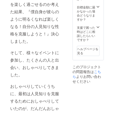
援のお
を楽しく過ごせるのか考え
礼 ・収
目標金額に届
録時
た結果、『僕自身が彼らの
かなかった場
間：5分
合どうなりま
ように明るくなれば楽しく
以内 ・
すか？
提供方
なる！自分の人見知りな性
法：視
支援で困った
聴用の
時はどこに相
格を克服しようと！』決心
URLを
談したらいい
メール
ですか？
しました。
で送信
・動画
ヘルプページを
内・配
そして、様々なイベントに
見る
信中に
お呼び
参加し、たくさんの人と出
するお
このプロジェクト
会い、おしゃべりしてきま
名前を
の問題報告は
こち
備考欄
した。
に記載
ら
よりお問い合わ
くださ
せください
い。 ・
おしゃべりしていくうち
本リ
ターン
に、最初は人見知りを克服
の内容
を無断
するためにおしゃべりして
で転
いたのが、だんだんおしゃ
載・公
開する