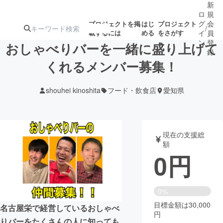
新
ロ
規
グ
会
プロジェクトを掲
はじ
プロジェクト
/
載するには
める
をさがす
イ
員
ン
登
おしゃべりバーを一緒に盛り上げて
録
くれるメンバー募集！
人気のプロ
注目のリ
注目の新着プロ
募集終了が近いプ
もうすぐ公開
shouhei kinoshita
フード・飲食店
愛知県
ジェクト
ターン
ジェクト
ロジェクト
されます
アート・写真
音楽
現在の支援総
額
0
円
テクノロジー・ガジェット
ゲーム・サ
映像・映画
書籍・雑誌
0%
目標金額は30,000
名古屋栄で経営しているおしゃべ
円
ビジネス・起業
チャレンジ
りバーをたくさんの人に知っても