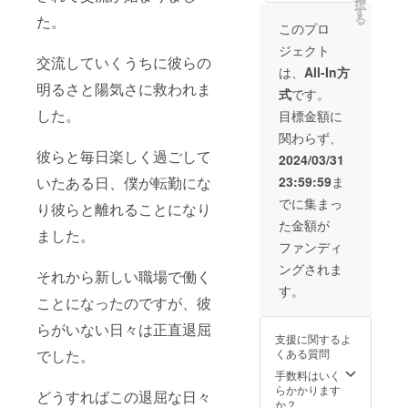
択
セージ
す
る
た。
を送ら
このプロ
せてい
ジェクト
ただき
交流していくうちに彼らの
ます。
は、
All-In方
※支援を
明るさと陽気さに救われま
式
です。
頂く際
は、必
した。
目標金額に
ず備考
関わらず、
欄にご
希望の
彼らと毎日楽しく過ごして
2024/03/31
お名
23:59:59
ま
いたある日、僕が転勤にな
前、動
画の受
でに集まっ
り彼らと離れることになり
け取り
た金額が
が可能
ました。
なメー
ファンディ
ルアド
ングされま
レスを
それから新しい職場で働く
ご記入
す。
くださ
ことになったのですが、彼
い。 ・
らがいない日々は正直退屈
動画の
支援に関するよ
内容：
くある質問
でした。
クラウ
ドファ
手数料はいく
ンディ
らかかります
どうすればこの退屈な日々
ング支
か？