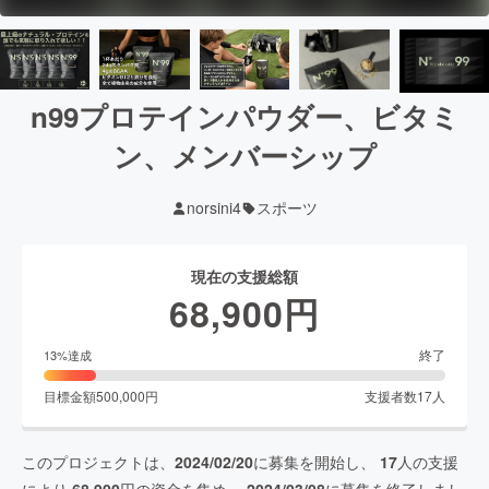
n99プロテインパウダー、ビタミ
ン、メンバーシップ
norsini4
スポーツ
現在の支援総額
68,900
円
終了
13
%達成
目標金額
500,000
円
支援者数
17
人
このプロジェクトは、
2024/02/20
に募集を開始し、
17
人の支援