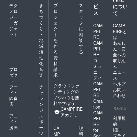
テク
ま
プ
ス
ビ
につい
ノロ
ち
ロ
タ
ス
て
ジー
づ
ジ
ッ
・ガ
く
ェ
フ
CAM
CAMP
ジェ
り
ク
に
PFI
FIREと
ット
・
ト
相
RE
は
地
を
談
CAM
あんし
域
作
す
PFI
ん・安
活
る
る
RE
全への
性
資
コ
取り組
化
料
ミュ
み
プロ
音
請
ニ
ニュー
ダク
楽
求
ティ
ス
ト
CAM
ヘルプ
クラウドファ
フー
チ
PFI
お問い
ンディングの
ド・
ャ
RE
合わせ
ノウハウを無
飲食
レ
Crea
料で学ぼう
店
ン
tion
各種規定
CAMPFIRE
ジ
CAM
アカデミー
アニ
ス
利用規
PFI
メ・
ポ
約
RE
漫画
ー
CA
説
細則
for
ツ
MP
明
プライ
Soci