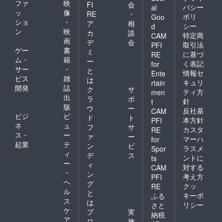
ファ
映
FI
会
バシー
al
ッ
像
RE
・
ポリ
Goo
ショ
・
ア
相
シー
d
ン
映
カ
談
特定商
CAM
画
デ
会
取引法
PFI
ゲー
書
ミ
に基づ
RE
ム・
籍
ー
く表記
for
サー
・
と
情報セ
Ente
ビス
雑
は
キュリ
rtain
開発
誌
ク
サ
ティ方
men
出
ラ
ポ
針
t
版
ウ
ー
反社基
CAM
ビジ
ビ
ド
ト
本方針
PFI
ネ
ュ
フ
サ
カスタ
RE
ス・
ー
ァ
ー
マーハ
for
起業
テ
ン
ビ
ラスメ
Spor
ィ
デ
ス
ントに
ts
ー
ィ
対する
CAM
・
ン
考え方
PFI
ヘ
グ
クッ
RE
ル
と
キーポ
ふる
ス
は
リシー
さと
ケ
プ
実
納税
ア
ロ
施