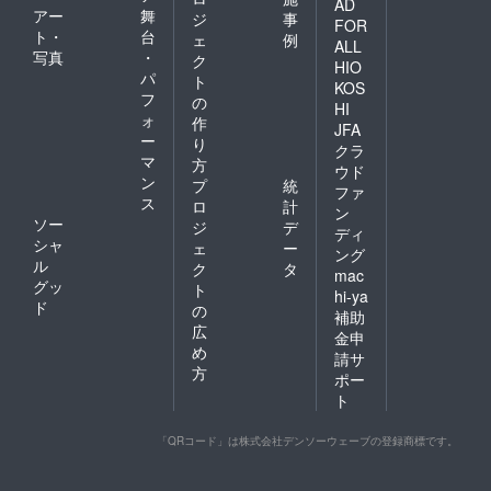
AD
アー
舞
ジ
事
FOR
ト・
台
ェ
例
ALL
写真
・
ク
HIO
パ
ト
KOS
フ
の
HI
ォ
作
JFA
ー
り
クラ
マ
方
ウド
ン
プ
統
ファ
ス
ロ
計
ン
ソー
ジ
デ
ディ
シャ
ェ
ー
ング
ル
ク
タ
mac
グッ
ト
hi-ya
ド
の
補助
広
金申
め
請サ
方
ポー
ト
「QRコード」は株式会社デンソーウェーブの登録商標です。