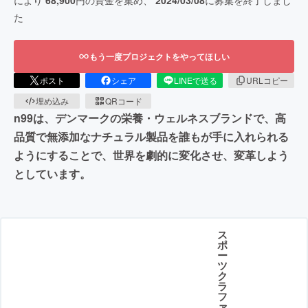
により
68,900
円の資金を集め、
2024/03/08
に募集を終了しまし
た
もう一度プロジェクトをやってほしい
ポスト
シェア
LINEで送る
URLコピー
埋め込み
QRコード
n99は、デンマークの栄養・ウェルネスブランドで、高
品質で無添加なナチュラル製品を誰もが手に入れられる
ようにすることで、世界を劇的に変化させ、変革しよう
としています。
ス
ポ
ー
ツ
ク
ラ
フ
ァ