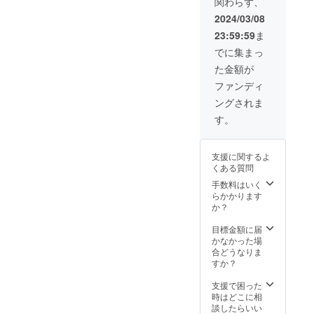
関わらず、
くださ
い。
2024/03/08
23:59:59
ま
でに集まっ
た金額が
ファンディ
ングされま
す。
支援に関するよ
くある質問
手数料はいく
らかかります
か？
目標金額に届
かなかった場
合どうなりま
すか？
支援で困った
時はどこに相
談したらいい