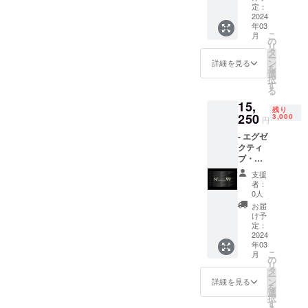
950g
定：
(お好き
2024
年03
な味)(会
こ
月
員価格
の
リ
の50％
タ
ー
割引) -
ン
詳細を見る
を
毎月の
選
択
メン
す
る
バー
15,
シップ
残り
特典は
250
3,000
円
画像を
- エグゼ
ご参照
クティ
くださ
ブ・メ
い。
ンバー
支援
シップ1
者：
年分
0人
(15％割
お届
引価格)
け予
- プロテ
定：
インパ
2024
年03
ウダー
こ
月
350g
の
リ
(お好き
タ
ー
な味)
ン
詳細を見る
を
(会員価
選
択
格の
す