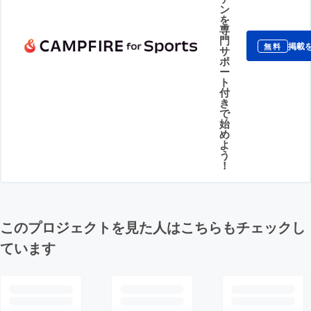
ン
を
専
門
掲載
無料
サ
ポ
ー
ト
付
き
で
始
め
よ
う
！
このプロジェクトを見た人はこちらもチェックし
ています