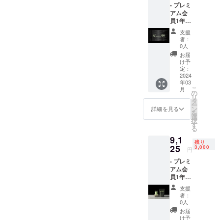
- プレミ
アム会
員1年分
(15％割
支援
引価格)
者：
- プロテ
0人
インパ
お届
ウダー
け予
350g
定：
(お好き
2024
年03
な味)
こ
月
(会員価
の
リ
格の
タ
ー
50％割
ン
詳細を見る
を
引で) -
選
択
毎月の
す
る
メン
9,1
バー
残り
シップ
25
3,000
円
特典は
- プレミ
画像を
アム会
ご参照
員1年分
くださ
(15％割
い。
支援
引価格)
者：
- プロテ
0人
インパ
お届
ウダー
け予