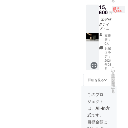
る
50％割
15,
引) - 毎
残り
月のメ
600
3,000
円
ンバー
- エグゼ
シップ
クティ
特典は
ブ・メ
画像を
ンバー
ご参照
支援
シップ1
くださ
者：
年分
い。
0人
(15％割
お届
引価格)
け予
- プロテ
定：
インパ
2024
年03
ウダー
こ
月
950g
の
リ
(お好き
タ
ー
な味)
ン
詳細を見る
を
(会員価
選
択
格の
す
る
50％割
このプロ
引) - 毎
ジェクト
月のメ
ンバー
は、
All-In方
シップ
式
です。
特典は
画像を
目標金額に
ご参照