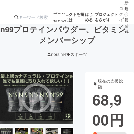
新
ロ
規
グ
会
プロジェクトを掲
はじ
プロジェクト
/
載するには
める
をさがす
イ
員
ン
登
n99プロテインパウダー、ビタミン、
録
メンバーシップ
人気のプロ
注目のリ
注目の新着プロ
募集終了が近いプ
もうすぐ公開
norsini4
スポーツ
ジェクト
ターン
ジェクト
ロジェクト
されます
アート・写真
音楽
現在の支援総
額
68,9
テクノロジー・ガジェット
ゲーム・サ
00
円
映像・映画
書籍・雑誌
ビジネス・起業
チャレンジ