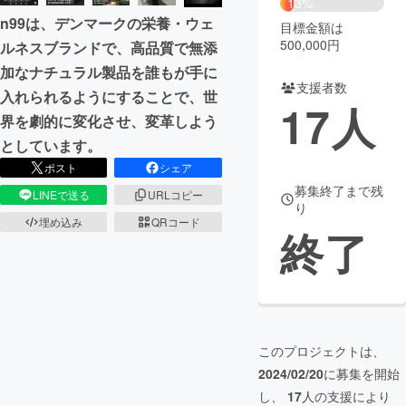
13%
n99は、デンマークの栄養・ウェ
目標金額は
まちづくり・地域活性化
500,000円
ルネスブランドで、高品質で無添
加なナチュラル製品を誰もが手に
支援者数
CAMPFIRE for Social Good
CAMPFIRE Creation
入れられるようにすることで、世
17
人
CAMPFIREふるさと納税
machi-ya
コミュニティ
界を劇的に変化させ、変革しよう
としています。
ポスト
シェア
募集終了まで残
LINEで送る
URLコピー
り
埋め込み
QRコード
終了
このプロジェクトは、
2024/02/20
に募集を開始
し、
17
人の支援により