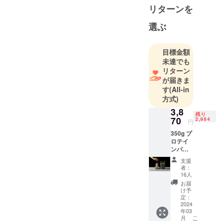
リターンを
めとする“世
界のスポー
選ぶ
ツプロテイ
ン界に革命
目標金額
を起こすこ
未達でも
と“を使命と
リターン
している。
が届きま
す
(All-in
方式)
3,8
残り
70
2,984
円
350g プ
ロテイ
ンパウ
ダー
支援
（お好
者：
きな
16人
味）(希
お届
望小売
け予
価格か
定：
ら10％
2024
年03
割引)
こ
月