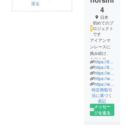
送る
4
日本
初めてのプ
ロジェクト
です
アイアンマ
ンレースに
挑み続け、
全米を自転
https://99foods.jp/
車で横断。
https://99foods.io/
そこで植物
https://www.theplantera.jp
https://www.instagram.com/99foods_jp
ベースの食
https://www.linkedin.com/in/nicholasvorsini/
事に虜にな
特定商取引
り、THE
法に基づく
PLANT ERA
表記
を立ち上げ
メッセー
たニコラ
ジを送る
ス・オルシ
ニ。
日本をはじ