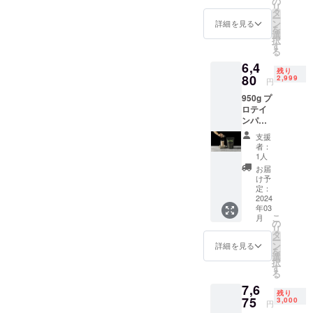
の
リ
タ
ー
ン
詳細を見る
を
選
択
す
る
6,4
残り
80
2,999
円
950g プ
ロテイ
ンパウ
ダー (お
支援
好きな
者：
味) (希
1人
望小売
お届
価格か
け予
ら10％
定：
割引)
2024
年03
こ
月
の
リ
タ
ー
ン
詳細を見る
を
選
択
す
る
7,6
残り
75
3,000
円