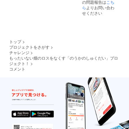
の問題報告は
だきま
こち
入った
指定は
い。
ざいま
す。
フロラ
ら
よりお問い合わ
承って
※【お読
せん
④納
ンタン
おりま
せください
みくだ
が、丁
品
です。
せん。
さい】
寧に記
出
※【お
通常日
入いた
来上
ヴィー
読みく
時指定
しま
がった
ガン・
ださ
は承っ
す。
紙は郵
グルテ
い】購
ており
送でお
ンフ
入者様
ません
トップ
>
送りい
リーで
とお届
が、母
プロジェクトをさがす
>
たしま
安心し
け様が
の日到
チャレンジ
>
す。印
てお召
異なる
着ご希
刷会社
もったいない畑のロスをなくす「のうかのしゅくだい」プロ
し上が
場合は
望の方
への発
りくだ
松原が
ジェクト！
>
は備考
送も可
さい。
代筆し
欄へご
コメント
能で
キャ
たもっ
記入く
す。
ラメ
たいな
ださ
※納品ま
ル・
い畑の
い。し
でに3ヶ
アーモ
くだも
らぬい
月ほど
ンド・
のでつ
の品質
お時間
ドライ
くった
優先に
が必要
柿の相
一筆箋
なりま
です。
性が抜
一枚を
すがで
※ご注
群で
同梱さ
きる限
文状
す！ ※3
せてい
りご希
況、製
月中旬
ただく
望に添
造工程
ごろの
ことが
えるよ
上など
発送と
可能で
うに尽