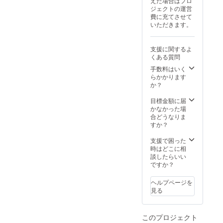
えた場合はプロ
途、ス
やヨー
2kg）
※※消
でつ
ジェクトの運営
ケ
グルト
内訳:一
費期限
くった
費に充てさせて
ジュー
だけで
級品 3
期限は
一筆箋
いただきます。
ルをす
なく、
個 訳あ
保存場
一枚を
りあわ
焼いた
り品 3
所にも
同梱さ
せま
肉の
個 ※
よりま
せてい
支援に関するよ
す。
ソース
送料込
すが10
ただく
くある質問
②サン
使いも
みです
日程度
ことが
プル製
おすす
手数料はいく
※消費
です。
可能で
造 一
めで
らかかります
期限は1
※5月
す。有
度、作
す！ ※
か？
週間程
上旬ご
無また
物を福
瓶の形
度で
ろの発
は内容
井県に
状が変
目標金額に届
す。ナ
送を予
につき
お送り
更され
かなかった場
イロン
定して
まして
いただ
ること
合どうなりま
袋など
おりま
備考欄
きサン
がござ
すか？
に入れ
すが、
へご記
プルを
いま
冷蔵庫
味の仕
入くだ
製造し
す。 ・
支援で困った
にて保
上がり
さい。
ます。
柿のフ
時はどこに相
存くだ
具合に
お名前
③本
ロラン
談したらいい
さい。
より発
を除き
番製
タン（3
ですか？
※10月
送時期
30文字
造
個入）
中下旬
が前後
程度で
約25kg
まつば
ごろの
する可
ヘルプページを
お願い
ほどの
ら農園
発送を
能性が
見る
いたし
作物を
完熟
予定し
ござい
ます。
福井県
した柿
ており
ます。
字は綺
にお送
のドラ
ます。
ご了承
麗な方
このプロジェクト
りいた
イが
※日時
くださ
ではご