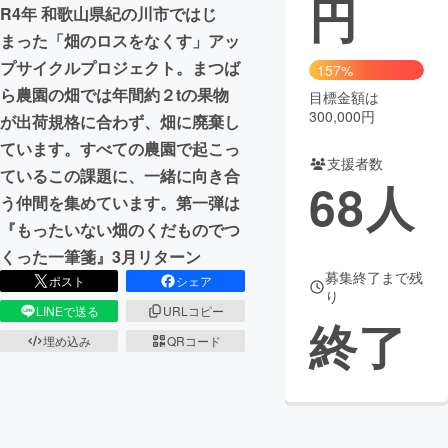
円
R4年 和歌山県紀の川市ではじ
まちづくり・地域活性化
まった「畑のロスをなくす」アッ
プサイクルプロジェクト。まつば
157%
ら農園の畑では年間約２tの果物
目標金額は
CAMPFIRE for Social Good
CAMPFIRE Creation
300,000円
が出荷規格に合わず、畑に廃棄し
CAMPFIREふるさと納税
machi-ya
コミュニティ
ています。すべての農園で起こっ
支援者数
ているこの課題に、一緒に向き合
68
人
う仲間を集めています。第一弾は
『もったいない畑のくだものでつ
くった一筆箋』3月リターン
募集終了まで残
ポスト
シェア
り
LINEで送る
URLコピー
終了
埋め込み
QRコード