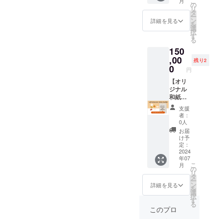
は白と
こ
月
いちじ
くそれ
の
す。 木
糖度は
サイズ
なりま
リ
く10
ぞれ1種
タ
に自然
上が
によっ
す。 ※
ー
冊）ま
類ずつ
ン
に実る
詳細を見る
り、優
て個数
ご希望
を
た、ま
お送り
選
のでは
しい酸
がかわ
のサイ
択
つばら
いたし
す
なく、
味とな
ります
ズをご
る
農園
ます。
人の手
りま
※冷暗
回答く
150
松原が
・あん
を加え
す。一
所にて
ださい
実際に
,00
ぽキウ
ないと
級品、
残り2
保存く
（S,M,L
畑の廃
イ(1袋
0
存在し
規格外
ださ
円
,XL,） ※
棄の現
約100g)
ない柿
品とも
い。
優待券
状や思
【オリ
四十八
でたい
に、し
※消費期
の有効
いをお
ジナル
瀬紀の
へんな
らぬい
限は保
期間
伝えす
和紙の
川ファ
手間を
一つ一
存場所
2025年
る講演
製造(農
ミ
要しま
つの甘
にもよ
支援
3月まで
会を実
家事業
リー
す。で
さ酸っ
者：
ります
5%引き
施する
者向
完熟
すが、
0人
ぱさ測
が、2週
協力
ことが
け)】
したキ
濃厚で
定した
お届
間程度
者：関
できま
150,000
ウイフ
甘く上
け予
うえで
です。2
西印刷
す。、
円 ご
ルーツ
定：
品な味
発送と
週間程
所 様
※リ
自分の
2024
をセミ
わいと
なりま
度保存
年07
ターン
生産し
ドライ
シャキ
すので
予定の
こ
月
の一筆
た作物
にしま
の
シャキ
品質が
方はナ
リ
箋は3月
でオリ
した。
タ
食感は
安定し
イロン
ー
中旬ご
ジナル
ドラ
ン
果物と
詳細を見る
ており
袋など
を
ろの発
和紙の
イフ
選
いうよ
ます。
に入れ
択
送とな
製造を
ルーツ
す
りも一
母の日
冷蔵庫
る
りま
行うこ
よりも
つのス
このプロ
のプレ
にて保
す。
とがで
柔らか
イーツ
ゼント
存くだ