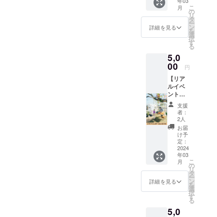
年03
くった
を利用
こ
月
の農産物と
一筆箋
いたし
の
リ
3種＋あ
ます。
タ
「食べた方
ー
なたの
※備考
ン
詳細を見る
に笑顔に
を
応援に
欄に果
選
択
なってもら
心から
物の種
す
る
感謝さ
類(柿、
いたい」と
5,0
せてい
キウ
想いを持た
ただき
00
イ、い
円
ます。
れた農家さ
ちじく)
【リア
便箋の
を記入
んの発信、
ルイベ
果物
してく
農業体験が
ント
は、
ださ
(アップ
柿、キ
い。
できる施設
支援
サイク
ウイ、
※3月中
者：
を運営。
リスト
いちじ
旬ごろ
2人
マル
大好きな農
くそれ
の発送
お届
シェ)】
ぞれ1種
となり
け予
業の魅力、
5,000円
類ずつ
定：
ます。
農業の可能
内容 ・
2024
お送り
年03
アップ
いたし
性を少しず
こ
月
サイク
ます。
の
つ自分なり
リ
リスト
発送は
タ
ー
に発信して
による
スマー
ン
詳細を見る
を
農産物
トレ
選
いきます。
択
のこだ
ターを
す
る
わり説
利用い
5,0
明会 ・
たしま