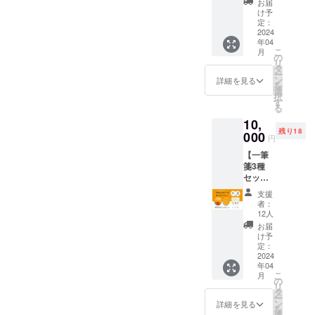
ろこ
りま
お届
さく一
し、さ
す。ど
け予
級品と
つまい
定：
のよう
訳あり
2024
も、ブ
な出荷
年04
品の食
ルーベ
規格が
こ
月
べ比べ
リー）
の
あるの
リ
セッ
一緒のT
タ
か？、
ー
ト】
シャツ
ン
またそ
詳細を見る
を
10,000
を着
選
れらに
択
円 4月
て、今
す
は味に
る
中下旬
後のイ
違いが
10,
もった
ベント
あるの
残り18
いない
000
を楽し
か？な
円
畑でつ
みま
どアッ
【一筆
くった
しょ
プサイ
箋3種
一筆箋3
う！ま
クリス
セット
種とま
た、ま
トから
＋まつ
つばら
つばら
の説明
支援
ばら農
農園の
農園農
や試食
者：
園の越
越冬
産物購
12人
を通じ
冬しら
はっさ
入優待
て体験
お届
ぬい一
く合計
券をお
け予
してい
級品と
5〜6個
定：
つけし
ただけ
訳あり
2024
入り1箱
ます。
ます。
年04
品の食
をお届
まつば
※開催場
こ
月
べ比べ
けしま
の
ら農園
所：
リ
セッ
す。
タ
農産物
BIRDC
ー
ト】
（送料
ン
優待券
詳細を見る
ALL
を
10,000
込み）
選