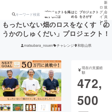
新
ロ
規
グ
会
プロジェクトを掲
はじ
プロジェクト
/
載するには
める
をさがす
イ
員
ン
登
もったいない畑のロスをなくす「の
録
うかのしゅくだい」プロジェクト！
人気のプロ
注目のリ
注目の新着プロ
募集終了が近いプ
もうすぐ公開
matsubara_nouen
チャレンジ
和歌山県
ジェクト
ターン
ジェクト
ロジェクト
されます
アート・写真
音楽
現在の支援総
額
472,
テクノロジー・ガジェット
ゲーム・サ
500
映像・映画
書籍・雑誌
ビジネス・起業
チャレンジ