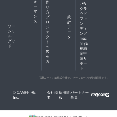
ォ
作
JFA
ー
り
クラ
マ
方
ウド
ン
プ
統
ファ
ス
ロ
計
ン
ソー
ジ
デ
ディ
シャ
ェ
ー
ング
ル
ク
タ
mac
グッ
ト
hi-ya
ド
の
補助
広
金申
め
請サ
方
ポー
ト
「QRコード」は株式会社デンソーウェーブの登録商標です。
© CAMPFIRE,
会社概
採用情
パートナー
Inc.
要
報
募集