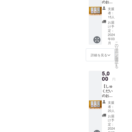
なが幸せに
のお手
伝い購
なれるモノ
支援
入】
者：
づくりに取
もった
15人
り組む。
いない
お届
畑のく
け予
お客さまと
だもの
定：
の関わりの
でつ
2024
年03
くった
中で大嫌い
こ
月
一筆箋
の
だった農業
リ
1種＋あ
タ
ー
が大好き
なたの
ン
詳細を見る
を
応援に
選
に。
択
心から
す
2022年
る
感謝さ
5,0
BIRDCALL
せてい
ただき
00
FIELD開店
円
ます。
（八百屋・
【しゅ
便箋の
くだい
果物の
カフェ・ブ
のお手
種類を
ルーベリー
伝い購
お選び
支援
観光園併
入】
いただ
者：
もった
けま
20人
設）
いない
す。発
お届
近隣の農家
畑のく
送はス
け予
だもの
さんの新鮮
マート
定：
でつ
2024
レター
でこだわり