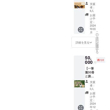
ご注文
の詰め
SET】
農園の
ている
くは苦
状況、
支援
合わせ
一筆箋3
紀の川
品種と
味と酸
者：
製造工
約2kgを
種+あん
柿合計6
なりま
6人
味がま
程上な
発送致
ぽキウ
個入り1
す。 紀
ろやか
お届
どの都
しま
イ＋い
箱をお
の川市
け予
にな
合によ
す。 ※
ちじく
届けし
定：
で一般
り、甘
り出荷
交通費
ジャム
2024
ます。
的に1月
みが強
時期が
別途必
年03
+柿のフ
（送料
上旬に
調され
遅れる
要とな
こ
月
ロラン
込み）
の
収穫さ
ます。
ことが
りま
リ
タン
紀ノ川
タ
れるし
こども
ありま
す。
ー
12,000
柿とは
ン
らぬい
詳細を見る
から大
す ※製
を
円 今回
和歌山
選
を３月
人まで
造の過
択
和紙と
県北部
す
中旬ま
お楽し
程でデ
る
なった
地域の
で実ら
み頂け
ザイン
50,
果物の
みで栽
せ、そ
ます。
が変更
残り2
加工品
000
培され
の後１
■内容量
円
するこ
をセッ
てい
か月～1
合計5〜
とがあ
【一筆
トにし
る、果
か月半
6個
りま
箋30冊
てお送
肉が黒
貯蔵さ
（約
す。 ※
と講演
りいた
い柿で
せたし
1.8kg）
発送は
券】
しま
まつば
らぬい
内訳:一
支援
レター
50,000
す。ま
ら農園
になり
者：
級品 3
パック
円 一
た、便
の生産
0人
ます。
個 訳あ
を利用
筆箋30
箋の果
の中心
長期間
お届
り品
いたし
冊（柿
物は、
となる
け予
栄養を
2〜3個
ます。
10冊、
柿、キ
定：
果物と
吸収し
※送料
※Tシャ
キウイ
2024
ウイ、
なって
たしら
込みで
ツの色
年12
10冊、
いちじ
おりま
ぬいの
す ※