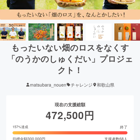
もったいない畑のロスをなくす
「のうかのしゅくだい」プロジェ
クト！
matsubara_nouen
チャレンジ
和歌山県
現在の支援総額
472,500
円
終了
157
%達成
目標金額
300,000
円
支援者数
68
人