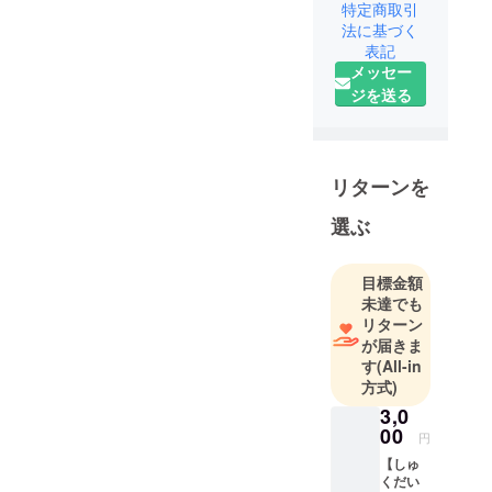
特定商取引
卒業後、和
法に基づく
歌山の住宅
表記
株式会社に
メッセー
て営業とし
ジを送る
て勤務。
その後2015
年より実家
であるまつ
リターンを
ばら農園に
選ぶ
就農。
『食は人の
心を豊かに
目標金額
未達でも
する』を
リターン
モットーに
が届きま
食べてくだ
す
(All-in
さる方、贈
方式)
られた方、
3,0
みなさまの
00
円
笑顔をみた
【しゅ
私たちみん
くだい