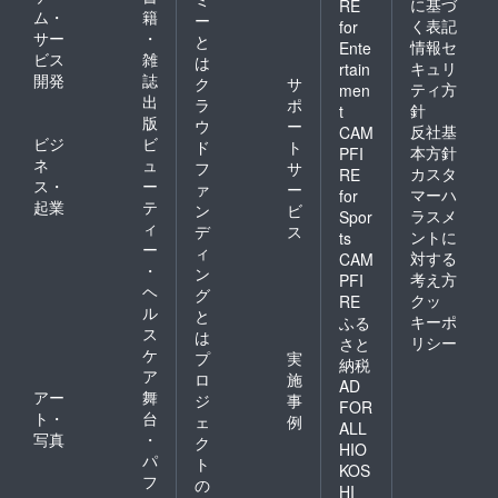
に基づ
RE
しま
ム・
籍
ー
く表記
for
す。
サー
・
と
情報セ
Ente
ビス
雑
は
キュリ
rtain
開発
誌
ク
サ
ティ方
men
出
ラ
ポ
針
t
版
ウ
ー
反社基
CAM
ビジ
ビ
ド
ト
本方針
PFI
ネ
ュ
フ
サ
カスタ
RE
ス・
ー
ァ
ー
マーハ
for
起業
テ
ン
ビ
ラスメ
Spor
ィ
デ
ス
ントに
ts
ー
ィ
対する
CAM
・
ン
考え方
PFI
ヘ
グ
クッ
RE
ル
と
キーポ
ふる
ス
は
リシー
さと
ケ
プ
実
納税
ア
ロ
施
AD
アー
舞
ジ
事
FOR
ト・
台
ェ
例
ALL
写真
・
ク
HIO
パ
ト
KOS
フ
の
HI