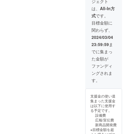
ジェクト
※講演会
きま
な食感
のよう
として
さい。
は60分
す。
をお楽
にお楽
は、
All-In方
ご使用
※4月
までで
1m×50
しみく
しみい
いただ
下旬ご
式
です。
お願い
mの機
ださ
ただけ
けま
ろの発
しま
械織り
い。 協
るもの
目標金額に
す。 ■
送とな
す。
の和紙
力者：
となっ
内容量
りま
関わらず、
※講演会
です。
農業法
ており
合計6〜
す。
日時・
納品は
人四十
ます。
2024/03/04
8個
※日時指
交通費
636mm
八瀬紀
一級
（約
定は
23:59:59
ま
につい
×939m
の川
品、訳
1.8kg）
承って
ては、
mに
ファミ
アリ品
でに集まっ
内訳:一
おりま
別途要
カット
リー有
とも
級品
せんの
た金額が
相談さ
した状
限会
に、一
3〜4個
で、ご
せてい
態78枚
社 様
つ一つ
ファンディ
訳あり
注意く
ただき
を基本
・いち
に甘さ
品 3〜4
ださ
ングされま
ます。
とし、
じく
測定し
個 ※
い。
お送り
ジャム
たうえ
す。
送料込
※購入者
いたし
(190g)
で発送
みです
様とお
ます。
完熟
となり
※サイ
届け様
ご
したい
ますの
ズに
が異な
支援金の使い道
支援後
ちじく
で品質
よって
る場合
集まった支援金
の流れ
を贅沢
が安定
個数が
は松原
は以下に使用す
①お
に使用
してお
かわり
が代筆
る予定です。
打ち合
して
りま
ます
した
設備費
わせ 作
ジャム
す。 ■
※冷暗所
もった
広報/宣伝費
物の内
にしま
内容量
にて保
いない
新商品開発費
容や紙
した。
合計6個
存くだ
畑のく
※目標金額を超
の用
パン
（約
さい。
だもの