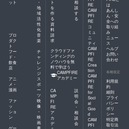
ット
・
ト
相
があり
せてい
RE
は
ます。
地
を
談
ただく
CAM
あんし
ご協
域
作
す
ことが
PFI
ん・安
力：株
可能で
活
る
る
式会社
RE
全への
す。有
性
資
五十嵐
コ
取り組
無また
化
料
製紙
は内容
ミュ
み
様
プロ
音
請
につき
ニ
ニュー
ダク
楽
求
まして
ティ
ス
備考欄
ト
CAM
ヘルプ
へご記
クラウドファ
フー
チ
PFI
お問い
入くだ
ンディングの
ド・
ャ
さい。
RE
合わせ
ノウハウを無
飲食
レ
お名前
Crea
料で学ぼう
店
ン
を除き
tion
各種規定
CAMPFIRE
30文字
ジ
CAM
程度で
アカデミー
アニ
ス
利用規
PFI
お願い
メ・
ポ
約
RE
いたし
漫画
ー
CA
説
ます。
細則
for
ツ
MP
明
字は綺
プライ
Soci
ファ
映
麗な方
FI
会
バシー
al
ではご
ッ
像
RE
・
ポリ
Goo
ざいま
ショ
・
ア
相
シー
d
せん
ン
映
カ
談
が、丁
特定商
CAM
画
デ
会
寧に記
取引法
PFI
ゲー
書
入いた
ミ