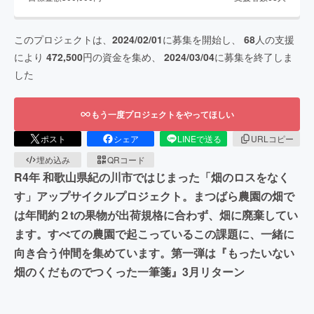
このプロジェクトは、
2024/02/01
に募集を開始し、
68
人の支援
により
472,500
円の資金を集め、
2024/03/04
に募集を終了しま
した
もう一度プロジェクトをやってほしい
ポスト
シェア
LINEで送る
URLコピー
埋め込み
QRコード
R4年 和歌山県紀の川市ではじまった「畑のロスをなく
す」アップサイクルプロジェクト。まつばら農園の畑で
は年間約２tの果物が出荷規格に合わず、畑に廃棄してい
ます。すべての農園で起こっているこの課題に、一緒に
向き合う仲間を集めています。第一弾は『もったいない
畑のくだものでつくった一筆箋』3月リターン