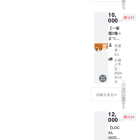
とはま
FIELD
択
円 4月
はっさ
す
つばら
和歌山
る
下旬〜5
くの生
農園の
県紀紀
10,
月上旬
産量日
農産物
の川市
残り47
ごろ
000
本一の
を優先
古和田
円
もった
紀の川
的にご
499-1 ※
【一筆
いない
市で一
案内さ
日時：
箋3種＋
畑でつ
般的に
せてい
3/16(土)
まつば
くった
クリス
ただい
11:00~
ら農園
一筆箋3
マス時
たり、
17:00の
支援
の紀の
種とま
期に収
少しお
者：
開催予
川柿一
つばら
穫され
3人
得にお
定とな
級品と
農園の
るはっ
楽しみ
お届
りま
訳あり
越冬し
さくを
け予
いただ
す。 ※
品の食
らぬい
定：
３月中
ける券
雨天延
べ比べ
2024
合計6〜
旬まで
となり
期：雨
年10
セッ
8個入り
実ら
ます。
天の場
こ
月
ト】
1箱をお
の
せ、１
※プロ
合
リ
10,000
届けし
タ
か月間
ジェク
3/17(日)
ー
円 10月
ます。
ン
貯蔵さ
詳細を見る
ト終了
に延期
を
中下旬
（送料
選
せた
後順次
いたし
択
ごろ
込み）
す
はっさ
発送し3
ます。
る
もった
しらぬ
くにな
月末ま
3/17が
12,
いない
いは
りま
でにお
雨の場
残り24
畑でつ
000
『デコ
す。長
届け予
円
合は中
くった
ポン』
期間栄
定とな
止と
【LOC
一筆箋3
と呼ば
養を吸
りま
し、野
AL
種とま
れて販
収した
す。 ※
菜果物
GOOD!
つばら
売され
はっさ