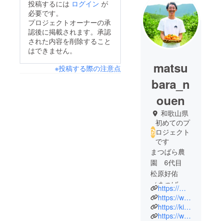
投稿するには
ログイン
が
必要です。
プロジェクトオーナーの承
認後に掲載されます。承認
された内容を削除すること
はできません。
matsu
※投稿する際の注意点
bara_n
ouen
和歌山県
初めてのプ
ロジェクト
です
まつばら農
園 6代目
松原好佑
（まつば
https://matsubarafarm.com/
ら こうす
https://www.instagram.com/kosuke._.matsubara/?hl=ja
け)
https://kinokawa-life.jp/magazine/1297/
https://www.instagram.com/birdcall_field/
近畿大学を