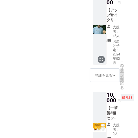
柑橘数
00
す ※3月
円
種＆い
中旬ご
【アッ
ちご数
ろの発
プサイ
種の一
送とな
クリス
級品と
りま
トTシャ
規格外
す。
支援
ツ】
品の食
者：
5,000円
べ比べ
13人
まつば
・農産
お届
ら農園
物のお
け予
が栽培
土産1kg
定：
してい
2024
程度
年03
る果物
アップ
こ
月
の断面
サイク
の
リ
がイラ
リスト
タ
ー
ストさ
たちが
ン
詳細を見る
を
れたT
集まる
選
択
シャツ
マル
す
る
です。
シェを
10,
（柿、
開催し
残り28
みか
000
ます。
円
ん、
農産物
【一筆
はっさ
には出
箋3種
く、し
荷でき
セット
らぬ
るもの
＋まつ
い、玉
とでき
支援
ばら農
ねぎ、
ないも
者：
園の越
とうも
のがあ
2人
冬はっ