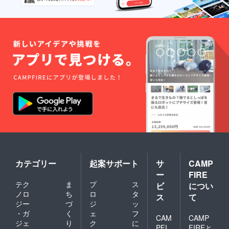
の都合
なりま
す。有
力いた
により
す。
無また
しま
納品時
は内容
す。添
期が遅
につき
えない
れるこ
まして
場合は
とがあ
備考欄
ご容赦
ります
へご記
くださ
※③の
入くだ
い。
送料に
さい。
※【お読
ついて
お名前
みくだ
は別途
を除き
さい】
ご負担
30文字
購入者
お願い
程度で
様とお
いたし
お願い
届け様
ます。
いたし
が異な
※基本
ます。
る場合
のサイ
字は綺
は松原
ズ以外
麗な方
が代筆
のカッ
ではご
した
トも可
ざいま
もった
カテゴリー
起案サポート
サ
CAMP
能です
せん
いない
ー
FIRE
が、サ
が、丁
畑のく
イズに
テク
ま
プ
ス
ビ
につい
寧に記
だもの
よって
ノロ
ち
ロ
タ
入いた
でつ
ス
て
は別途
しま
くった
ジー
づ
ジ
ッ
費用が
す。
一筆箋
・ガ
く
ェ
フ
発生す
CAM
CAMP
一枚を
ジェ
り
ク
に
ること
PFI
FIREと
同梱さ