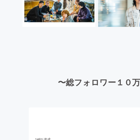
〜総フォロワー１０
146
%達成