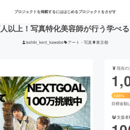
プロジェクトを掲載するには
はじめる
プロジェクトをさがす
万人以上！写真特化美容師が行う学べる
isshiki_kent_kawabe
アート・写真
東京都
注目のリターン
注目の新着プロジェクト
募集終了が近いプロジェクト
も
現在の
音楽
舞台・パフォーマンス
1,
ゲーム・サービス開発
フード・飲食店
146%
書籍・雑誌出版
アニメ・漫画
目標金額は7
支援者
チャレンジ
ビューティー・ヘルスケ
10