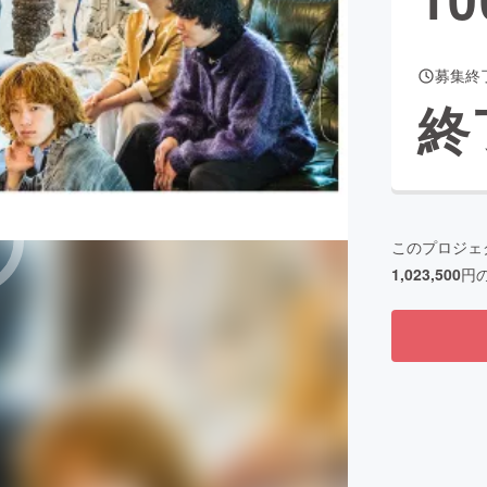
募集終
CAMPFIRE for Social Good
CAMPFIRE Creation
終
CAMPFIREふるさと納税
machi-ya
コミュニティ
このプロジェ
1,023,500
円