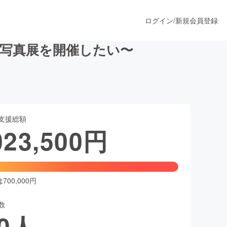
ログイン
/
新規会員登録
写真展を開催したい〜
うすぐ公開されます
支援総額
プロダクト
023,500
円
ファッション
スポーツ
00,000円
数
ア
ソーシャルグッド
0
人