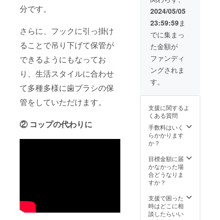
分です。
2024/05/05
23:59:59
ま
さらに、フックに引っ掛け
でに集まっ
ることで吊り下げて保管が
た金額が
ファンディ
できるようにもなってお
ングされま
り、生活スタイルに合わせ
す。
て多種多様に歯ブラシの保
管をしていただけます。
支援に関するよ
くある質問
② コップの代わりに
手数料はいく
らかかります
か？
目標金額に届
かなかった場
合どうなりま
すか？
支援で困った
時はどこに相
談したらいい