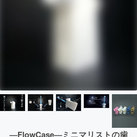
―FlowCase―ミニマリストの歯