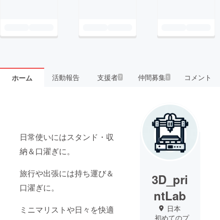
活動報告
支援者
仲間募集
コメント
ホーム
7
1
日常使いにはスタンド・収
納＆口濯ぎに。
旅行や出張には持ち運び＆
3D_pri
口濯ぎに。
ntLab
日本
ミニマリストや日々を快適
初めてのプ