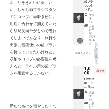
歯ブラ
水回りをきれいに保ちた
シスタ
い、しかし歯ブラシスタン
ンド
（白）
支援
ドにコップに歯磨き粉に。
印刷時
者：
積層精
1人
用途に合わせて揃えていた
度
お届
0.25m
け予
ら結局洗面台がもので溢れ
mで印
定：
刷いた
2024
てしまいげんなり....旅行や
年06
しま
こ
月
出張に普段使いの歯ブラシ
す。
の
リ
1000円
タ
ー
を持っていきたいけれど、
の方は
ン
詳細を見る
を
0.2mm
選
収納やコップの必要性を考
択
で印刷
す
る
いたし
えるとトラベル用の歯ブラ
1,0
ます。
残り96
使用に
00
シを用意するしかない....
円
関して
FlowCa
は問題
se・白
ござい
×1個 印
ませ
刷精度
ん。
支援
0.2mm
者：
4人
お届
新たなものを増やしたくな
け予