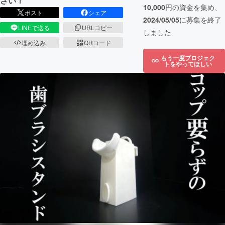
さい！
10,000
円の資金を集め、
ポスト
シェア
2024/05/05
に募集を終了
LINEで送る
URLコピー
しました
埋め込み
QRコード
もう一度プロジェク
トをやってほしい