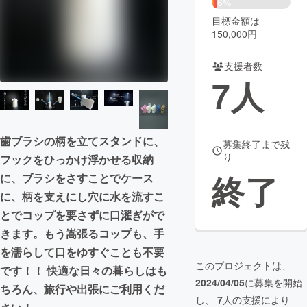
6%
目標金額は
まちづくり・地域活性化
150,000円
支援者数
CAMPFIRE for Social Good
CAMPFIRE Creation
7
人
CAMPFIREふるさと納税
machi-ya
コミュニティ
歯ブラシの柄を立てスタンドに、
募集終了まで残
り
フックをひっかけ浮かせる収納
終了
に、ブラシをさすことでケース
に、柄を支えにし穴に水を流すこ
とでコップを要さずに口濯ぎがで
きます。もう嵩張るコップも、手
を濡らして口をゆすぐことも不要
このプロジェクトは、
です！！ 快適な日々の暮らしはも
2024/04/05
に募集を開始
ちろん、旅行や出張にご利用くだ
し、
7
人の支援により