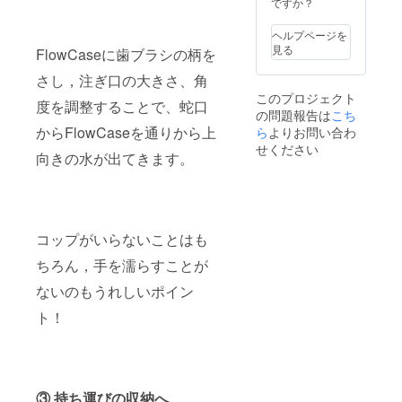
ですか？
ヘルプページを
見る
FlowCaseに歯ブラシの柄を
さし，注ぎ口の大きさ、角
このプロジェクト
度を調整することで、蛇口
の問題報告は
こち
からFlowCaseを通りから上
ら
よりお問い合わ
せください
向きの水が出てきます。
コップがいらないことはも
ちろん，手を濡らすことが
ないのもうれしいポイン
ト！
③ 持ち運びの収納へ