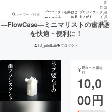
新
ロ
規
グ
会
プロジェクトを掲
はじ
プロジェクト
/
載するには
める
をさがす
イ
員
ン
登
―FlowCase―ミニマリストの歯磨き
録
を快適・便利に！
人気のプロ
注目のリ
注目の新着プロ
募集終了が近いプ
もうすぐ公開
3D_printLab
プロダクト
ジェクト
ターン
ジェクト
ロジェクト
されます
アート・写真
音楽
現在の支援総
額
10,0
テクノロジー・ガジェット
ゲーム・サ
00
円
映像・映画
書籍・雑誌
ビジネス・起業
チャレンジ