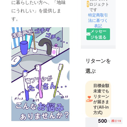
に暮らしたい方へ、「地味
ロジェクト
です
にうれしい」を提供しま
特定商取引
す。
法に基づく
表記
メッセー
ジを送る
リターンを
選ぶ
目標金額
未達でも
リターン
が届きま
す
(All-in
方式)
500
円
残り19