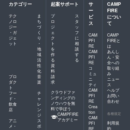
カテゴリー
起案サポート
サ
CAMP
ー
FIRE
テク
ま
プ
ス
ビ
につい
ノロ
ち
ロ
タ
ス
て
ジー
づ
ジ
ッ
・ガ
く
ェ
フ
CAM
CAMP
ジェ
り
ク
に
PFI
FIREと
ット
・
ト
相
RE
は
地
を
談
CAM
あんし
域
作
す
PFI
ん・安
活
る
る
RE
全への
性
資
コ
取り組
化
料
ミュ
み
プロ
音
請
ニ
ニュー
ダク
楽
求
ティ
ス
ト
CAM
ヘルプ
クラウドファ
フー
チ
PFI
お問い
ンディングの
ド・
ャ
RE
合わせ
ノウハウを無
飲食
レ
Crea
料で学ぼう
店
ン
tion
各種規定
CAMPFIRE
ジ
CAM
アカデミー
アニ
ス
利用規
PFI
メ・
ポ
約
RE