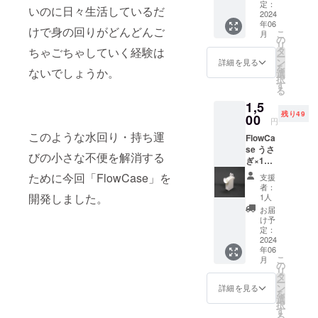
定：
いのに日々生活しているだ
2024
年06
けで身の回りがどんどんご
こ
月
の
リ
タ
ちゃごちゃしていく経験は
ー
ン
詳細を見る
を
ないでしょうか。
選
択
す
る
1,5
残り49
00
円
このような水回り・持ち運
FlowCa
se うさ
びの小さな不便を解消する
ぎ×1個
or 猫×1
ために今回「FlowCase」を
支援
個
者：
開発しました。
1人
お届
け予
定：
2024
年06
こ
月
の
リ
タ
ー
ン
詳細を見る
を
選
択
す
る