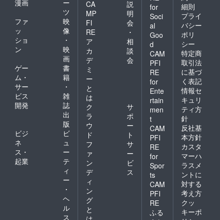
漫画
ー
CA
説
細則
for
ツ
MP
明
プライ
Soci
ファ
映
FI
会
バシー
al
ッ
像
RE
・
ポリ
Goo
ショ
・
ア
相
シー
d
ン
映
カ
談
特定商
CAM
画
デ
会
取引法
PFI
ゲー
書
ミ
に基づ
RE
ム・
籍
ー
く表記
for
サー
・
と
情報セ
Ente
ビス
雑
は
キュリ
rtain
開発
誌
ク
サ
ティ方
men
出
ラ
ポ
針
t
版
ウ
ー
反社基
CAM
ビジ
ビ
ド
ト
本方針
PFI
ネ
ュ
フ
サ
カスタ
RE
ス・
ー
ァ
ー
マーハ
for
起業
テ
ン
ビ
ラスメ
Spor
ィ
デ
ス
ントに
ts
ー
ィ
対する
CAM
・
ン
考え方
PFI
ヘ
グ
クッ
RE
ル
と
キーポ
ふる
ス
は