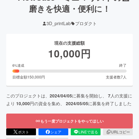
磨きを快適・便利に！
3D_printLab
プロダクト
現在の支援総額
10,000
円
終了
6
%達成
目標金額
150,000
円
支援者数
7
人
このプロジェクトは、
2024/04/05
に募集を開始し、
7
人の支援に
より
10,000
円の資金を集め、
2024/05/05
に募集を終了しました
もう一度プロジェクトをやってほしい
ポスト
シェア
LINEで送る
URLコピー