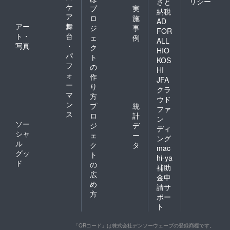
リシー
さと
ケ
プ
実
納税
ア
ロ
施
AD
アー
舞
ジ
事
FOR
ト・
台
ェ
例
ALL
写真
・
ク
HIO
パ
ト
KOS
フ
の
HI
ォ
作
JFA
ー
り
クラ
マ
方
ウド
ン
プ
統
ファ
ス
ロ
計
ン
ソー
ジ
デ
ディ
シャ
ェ
ー
ング
ル
ク
タ
mac
グッ
ト
hi-ya
ド
の
補助
広
金申
め
請サ
方
ポー
ト
「QRコード」は株式会社デンソーウェーブの登録商標です。