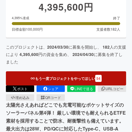
4,395,600
円
終了
4,395
%達成
目標金額
100,000
円
支援者数
182
人
このプロジェクトは、
2024/03/30
に募集を開始し、
182
人の支援
により
4,395,600
円の資金を集め、
2024/04/30
に募集を終了し
ました
もう一度プロジェクトをやってほしい
54
ポスト
シェア
LINEで送る
URLコピー
埋め込み
QRコード
太陽光さえあればどこでも充電可能なポケットサイズの
ソーラーパネル第4弾！ 厳しい環境でも耐えられるETFE
素材を採用することで防水、耐衝撃性も備えています。
最大出力は28W、PD/QCに対応したType-C、USB-A