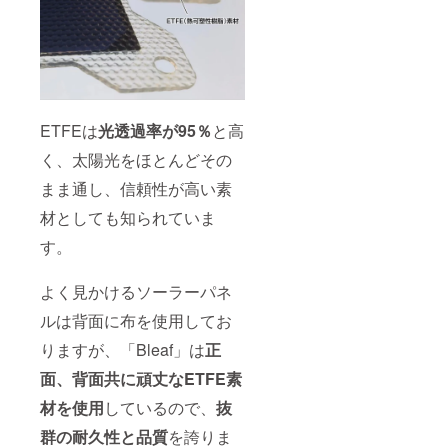
ETFEは
光透過率が95％
と高
く、太陽光をほとんどその
まま通し、信頼性が高い素
材としても知られていま
す。
よく見かけるソーラーパネ
ルは背面に布を使用してお
りますが、「Bleaf」は
正
面、背面共に頑丈なETFE素
材を使用
しているので、
抜
群の耐久性と品質
を誇りま