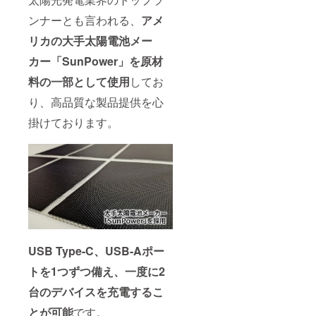
ともあ
りま
ンナーとも言われる、
アメ
す。 ※
リカの大手太陽電池メー
割引率
は販売
カー「SunPower」を原材
予定価
格に送
料の一部として使用
してお
料を含
む合計
り、高品質な製品提供を心
金額に
対する
掛けております。
もので
す。
USB Type-C、USB-Aポー
トを1つずつ備え、一度に2
台のデバイスを充電するこ
とが可能
です。