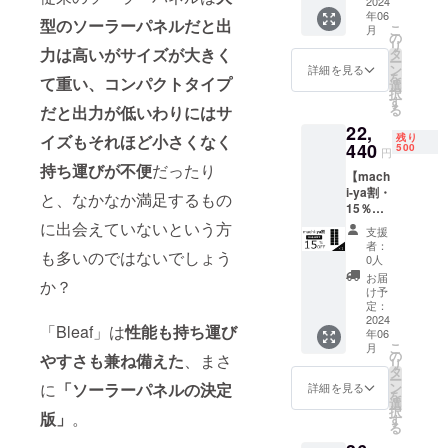
売予定
2024
り豊かにす
年06
価格
型のソーラーパネルだと出
るお手伝い
こ
月
26,400
の
リ
ができれば
円（消
力は高いがサイズが大きく
タ
ー
費税込
ン
詳細を見る
幸いです。
を
て重い、コンパクトタイプ
み）→
選
択
今後ともご
21,120
す
る
だと出力が低いわりにはサ
円（消
支援を賜り
22,
費税・
ますよう、
残り
イズもそれほど小さくなく
送料込
440
500
円
よろしくお
み）
持ち運びが不便
だったり
【mach
【内
願い申し上
i-ya割・
容】
と、なかなか満足するもの
げます。
15％OF
■Bleaf
F】
ソー
に出会えていないという方
支援
Bleaf
ラーパ
者：
も多いのではないでしょう
ソー
ネル×1
0人
ラーパ
■収納
お届
か？
ネル × 1
ポーチ
け予
一般販
×1 ■カ
定：
売予定
2024
ラビナ
「Bleaf」は
性能も持ち運び
年06
価格
×4 ■日
こ
月
26,400
本語取
の
やすさも兼ね備えた
、まさ
リ
円（消
扱説明
タ
ー
費税込
書×1 ※
ン
に
「ソーラーパネルの決定
詳細を見る
を
み）→
ご支援
選
択
22,440
版」
。
の数が
す
る
円（消
想定を
費税・