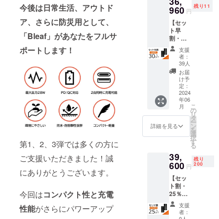
36,
上回っ
今後は日常生活、アウトド
残り11
送料込
960
た場
円
み）
合、製
ア、さらに防災用として、
【セッ
【内
造工程
ト早
容】
上の都
「Bleaf」があなたをフルサ
割・
■Bleaf
合等に
30％OF
ソー
より出
ポートします！
支援
F】
ラーパ
荷時期
者：
Bleaf
ネル×1
が遅れ
39人
ソー
■収納
る場合
お届
ラーパ
ポーチ
がござ
け予
ネル × 2
×1 ■カ
定：
いま
一般販
2024
ラビナ
す。予
年06
売予定
×4 ■日
めご了
こ
月
価格
本語取
の
承くだ
リ
52,800
扱説明
タ
さい。
ー
円（消
書×1 ※
ン
※開発中
詳細を見る
を
費税込
ご支援
選
の製品
択
み）→
の数が
す
につき
第1、2、3弾では多くの方に
る
36,960
想定を
まして
39,
円（消
上回っ
ご支援いただきました！誠
は、デ
残り
費税・
600
た場
200
ザイ
円
送料込
にありがとうございます。
合、製
ン・仕
【セッ
み）
造工程
様が一
ト割・
【内
上の都
部変更
今回は
コンパクト性と充電
25％OF
容】
合等に
になる
F】
■Bleaf
より出
可能性
支援
性能
がさらにパワーアップ
Bleaf
ソー
荷時期
もござ
者：
ソー
ラーパ
が遅れ
0人