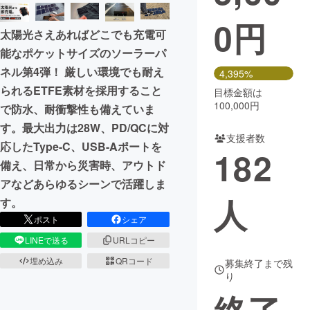
0
円
まちづくり・地域活性化
太陽光さえあればどこでも充電可
能なポケットサイズのソーラーパ
CAMPFIRE for Social Good
CAMPFIRE Creation
ネル第4弾！ 厳しい環境でも耐え
4,395%
CAMPFIREふるさと納税
machi-ya
コミュニティ
られるETFE素材を採用すること
目標金額は
100,000円
で防水、耐衝撃性も備えていま
す。最大出力は28W、PD/QCに対
支援者数
応したType-C、USB-Aポートを
182
備え、日常から災害時、アウトド
アなどあらゆるシーンで活躍しま
人
す。
ポスト
シェア
LINEで送る
URLコピー
埋め込み
QRコード
募集終了まで残
り