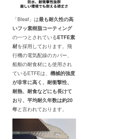
「Bleaf」は
最も耐久性の高
いフッ素樹脂コーティング
の一つとされている
ETFE素
材
を採用しております。飛
行機の電気配線のカバー、
船舶の耐食材にも使用され
ているETFEは、
機械的強度
が非常に高く、耐衝撃性、
耐熱、耐食などにも長けて
おり、平均耐久年数は約20
年
と言われております。