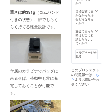
合等に
になる
か？
ます。
は販売
より出
可能性
通常10
予定価
荷時期
もござ
目標金額に届
日程度
重さは約391g
（ゴムバンド
格に送
が遅れ
いま
かなかった場
で配送
料を含
る場合
付きの状態）、誰でもらく
す。 ※
合どうなりま
されま
む合計
がござ
配送は
すか？
すが、
金額に
らく持てる軽量設計です。
いま
海外発
海外輸
対する
す。予
送とな
支援で困った
送中の
もので
めご了
り、中
時はどこに相
トラブ
す。
承くだ
国から
談したらいい
ルや通
さい。
航空便
ですか？
関時の
※開発中
を利用
イレ
の製品
し、弊
ギュ
ヘルプページを
につき
社倉庫
ラー等
見る
まして
へ到着
で、1か
は、デ
後、お
月を超
ザイ
客様へ
えるこ
このプロジェクト
付属のカラビナでバッグに
ン・仕
お届け
ともあ
の問題報告は
こち
様が一
いたし
りま
吊るせば、移動中も常に充
部変更
ら
よりお問い合わ
ます。
す。 ※
になる
通常10
割引率
せください
電しておくことが可能で
可能性
日程度
は販売
もござ
で配送
予定価
す。
いま
されま
格に送
す。 ※
すが、
料を含
配送は
海外輸
む合計
海外発
送中の
金額に
送とな
トラブ
対する