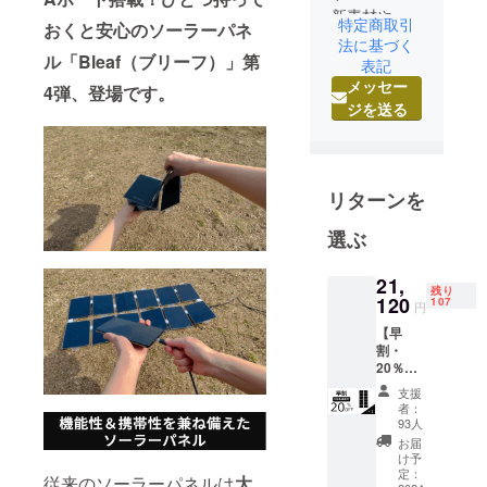
新素材や新
特定商取引
おくと安心のソーラーパネ
技術を取り
法に基づく
ル「Bleaf（ブリーフ）」第
入れ、お客
表記
メッセー
様に驚きと
4弾、登場です。
ジを送る
感動を提供
できるよう
努めていま
す。
リターンを
常に「価
値」のある
選ぶ
良品を取り
扱い、最高
21,
残り
120
品質と最善
107
円
のサービス
【早
を提供する
割・
20％OF
ことに全力
F】
支援
を注いでい
Bleaf
者：
ソー
ます。お客
93人
ラーパ
お届
様の日々の
ネル × 1
け予
暮らしをよ
一般販
定：
従来のソーラーパネルは
大