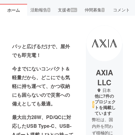
活動報告
支援者
仲間募集
コメント
ホーム
5
99+
1
パッと広げるだけで、屋外
でも即充電！
今までにないコンパクト＆
AXIA
軽量だから、どこにでも気
LLC
軽に持ち運べて、かつ収納
日本
にも困らないので災害への
他に7件の
プロジェク
備えとしても最適。
トを掲載し
ています
最大出力28W、PD/QCに対
弊社は、国
応したUSB Type-C、USB-
内外を問わ
ず積極的に
Aポート搭載！ひとつ持って