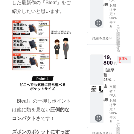
いま
した最新作の「Bleaf」をご
ラーパ
ネル×2
る場合
す。 ※
お届
ネル × 2
■収納
がござ
け予
配送は
紹介したいと思います。
一般販
ポーチ
定：
いま
海外発
売予定
2024
×2 ■カ
す。予
送とな
年06
価格
ラビナ
めご了
り、中
こ
月
52,800
×8 ■日
の
承くだ
国から
リ
円（消
本語取
タ
さい。
航空便
ー
費税込
扱説明
ン
※開発中
詳細を見る
を利用
を
み）→
書×2 ※
選
の製品
し、弊
択
39,600
ご支援
す
につき
社倉庫
る
円（消
の数が
まして
へ到着
19,
費税・
想定を
は、デ
後、お
在庫な
送料込
800
上回っ
し
ザイ
客様へ
円
み）
た場
ン・仕
お届け
【超早
【内
合、製
様が一
いたし
割・
容】
造工程
部変更
ます。
25％OF
■Bleaf
上の都
になる
通常10
F】
ソー
合等に
可能性
日程度
支援
Bleaf
ラーパ
より出
もござ
者：
で配送
ソー
ネル×2
荷時期
50人
いま
されま
ラーパ
■収納
が遅れ
「Bleaf」の一押しポイント
す。 ※※
お届
すが、
ネル × 1
ポーチ
る場合
け予
配送は
海外輸
一般販
は他に類を見ない
圧倒的な
×2 ■カ
定：
がござ
海外発
送中の
売予定
2024
ラビナ
いま
送とな
トラブ
年06
コンパクトさ
です！
価格
×8 ■日
す。予
り、中
ルや通
こ
月
26,400
本語取
の
めご了
国から
関時の
リ
円（消
扱説明
タ
承くだ
航空便
イレ
ー
ズボンのポケットにすっぽ
費税込
書×2 ※
ン
さい。
詳細を見る
を利用