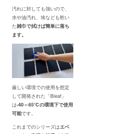
汚れに対しても強いので、
水や油汚れ、埃なども乾い
た
雑巾で拭けば簡単に落ち
ます。
厳しい環境での使用を想定
して開発された「Bleaf」
は
-40～65℃の環境下で使用
可能
です。
これまでのシリーズは
エベ