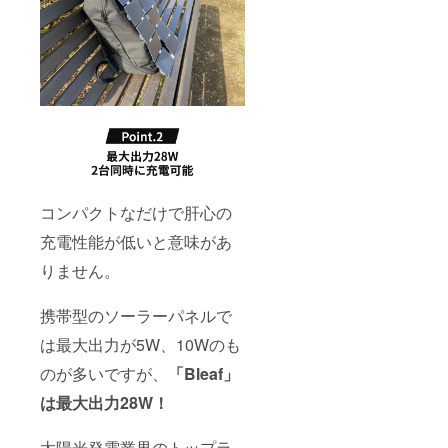
り、中
ルや通
もので
国から
関時の
す。
航空便
イレ
を利用
ギュ
し、弊
ラー等
社倉庫
で、1か
へ到着
月を超
後、お
えるこ
客様へ
ともあ
お届け
りま
いたし
す。 ※
ます。
割引率
通常10
は販売
コンパクトなだけで肝心の
日程度
予定価
で配送
格に送
充電性能が低いと意味があ
されま
料を含
すが、
む合計
りません。
海外輸
金額に
送中の
対する
携帯型のソーラーパネルで
トラブ
もので
ルや通
す。
は最大出力が5W、10Wのも
関時の
イレ
のが多いですが、
「Bleaf」
ギュ
ラー等
は最大出力28W！
で、1か
月を超
えるこ
太陽光発電業界のトップラ