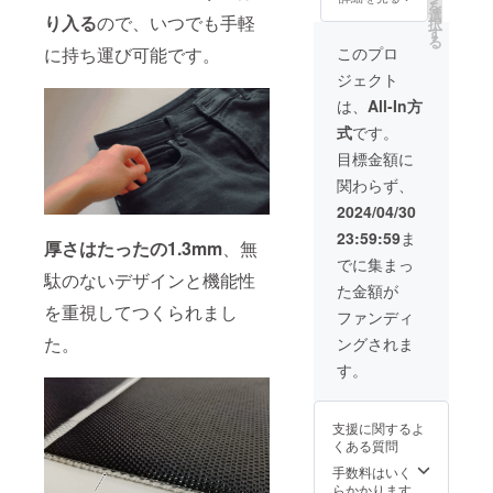
ギュ
を
み）→
ご支援
選
※開発中
し、弊
ラー等
り入る
ので、いつでも手軽
択
19,800
の数が
す
の製品
社倉庫
で、1か
る
円（消
想定を
につき
このプロ
に持ち運び可能です。
へ到着
月を超
費税・
上回っ
まして
後、お
えるこ
ジェクト
送料込
た場
は、デ
客様へ
ともあ
み）
合、製
ザイ
は、
All-In方
お届け
りま
【内
造工程
ン・仕
いたし
す。 ※
式
です。
容】
上の都
様が一
ます。
割引率
■Bleaf
合等に
部変更
目標金額に
通常10
は販売
ソー
より出
になる
日程度
予定価
関わらず、
ラーパ
荷時期
可能性
で配送
格に送
ネル×1
が遅れ
もござ
2024/04/30
されま
料を含
■収納
る場合
いま
すが、
む合計
23:59:59
ま
ポーチ
がござ
す。 ※
厚さはたったの1.3mm
、無
海外輸
金額に
×1 ■カ
いま
配送は
でに集まっ
送中の
対する
ラビナ
す。予
駄のないデザインと機能性
海外発
トラブ
もので
た金額が
×4 ■日
めご了
送とな
ルや通
す。
を重視してつくられまし
本語取
承くだ
り、中
ファンディ
関時の
扱説明
さい。
国から
イレ
た。
ングされま
書×1 ※
※開発中
航空便
ギュ
ご支援
の製品
を利用
す。
ラー等
の数が
につき
し、弊
で、1か
想定を
まして
社倉庫
月を超
上回っ
は、デ
へ到着
えるこ
支援に関するよ
た場
ザイ
後、お
ともあ
くある質問
合、製
ン・仕
客様へ
りま
造工程
様が一
手数料はいく
お届け
す。 ※
上の都
部変更
らかかります
いたし
割引率