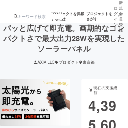
新
ロ
規
グ
会
プロジェクトを掲載
プロジェクトを
/
するには
さがす
イ
員
ン
登
パッと広げて即充電。画期的なコン
録
パクトさで最大出力28Wを実現した
ソーラーパネル
人気のプロ
注目のリ
注目の新着プロ
募集終了が近いプ
もうすぐ公開
ジェクト
ターン
ジェクト
ロジェクト
されます
AXIA LLC
プロダクト
東京都
アート・写真
音楽
現在の支援総
テクノロジー・ガジェット
ゲーム・サ
額
4,39
映像・映画
書籍・雑誌
5,60
ビジネス・起業
チャレンジ