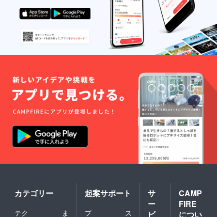
カテゴリー
起案サポート
サ
CAMP
ー
FIRE
テク
ま
プ
ス
ビ
につい