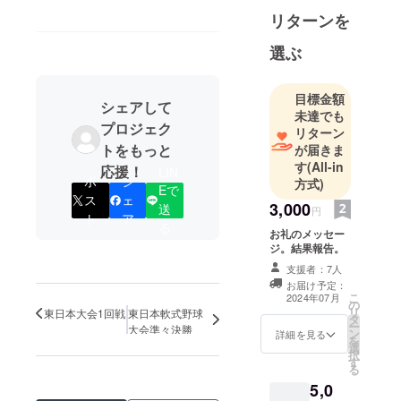
リターンを
選ぶ
目標金額
シェアして
未達でも
プロジェク
リターン
トをもっと
が届きま
す
(All-in
応援！
LIN
ポ
シ
方式)
Eで
ス
ェ
3,000
送
円
ト
ア
る
お礼のメッセー
ジ。結果報告。
支援者：7人
お届け予定：
こ
2024年07月
の
リ
東日本大会1回戦
東日本軟式野球
タ
ー
大会準々決勝
ン
詳細を見る
を
選
択
す
る
5,0