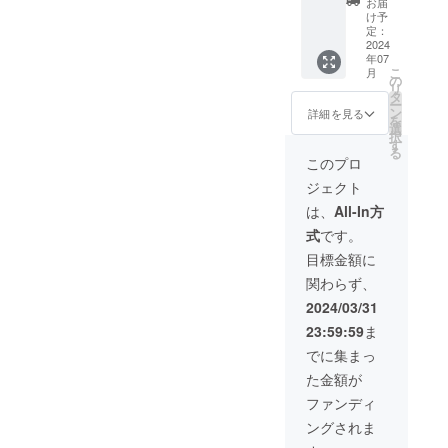
お届
shirt。
け予
チーム
定：
タオル1
2024
年07
枚。横
こ
月
長のタ
の
リ
オルに
タ
ー
なりま
ン
詳細を見る
を
す。 サ
選
択
イズは
す
る
M、L、
このプロ
X Lから
ジェクト
お選び
下さ
は、
All-In方
い。 カ
式
です。
ラーは
紺、グ
目標金額に
リー
関わらず、
ン、ブ
ルーか
2024/03/31
らお選
23:59:59
ま
び下さ
い。
でに集まっ
た金額が
ファンディ
ングされま