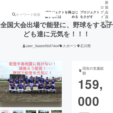
新
ロ
規
グ
会
プロジェクトを掲
はじ
プロジェクト
/
載するには
める
をさがす
イ
員
ン
登
全国大会出場で能登に、野球をする子
録
ども達に元気を！！！
人気のプロ
注目のリ
注目の新着プロ
募集終了が近いプ
もうすぐ公開
user_3aaee56d74e4
スポーツ
石川県
ジェクト
ターン
ジェクト
ロジェクト
されます
アート・写真
音楽
現在の支援総
額
159,
テクノロジー・ガジェット
ゲーム・サ
000
映像・映画
書籍・雑誌
ビジネス・起業
チャレンジ