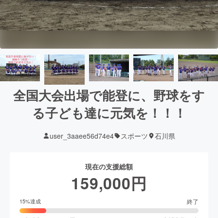
全国大会出場で能登に、野球をす
る子ども達に元気を！！！
user_3aaee56d74e4
スポーツ
石川県
現在の支援総額
159,000
円
終了
15
%達成