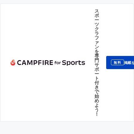
ス
ポ
ー
ツ
ク
ラ
フ
ァ
ン
を
専
門
掲載
無料
サ
ポ
ー
ト
付
き
で
始
め
よ
う
！