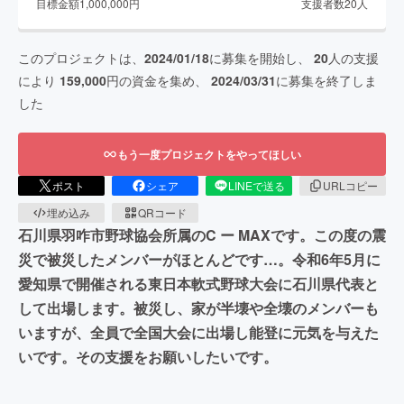
目標金額
1,000,000
円
支援者数
20
人
このプロジェクトは、
2024/01/18
に募集を開始し、
20
人の支援
により
159,000
円の資金を集め、
2024/03/31
に募集を終了しま
した
もう一度プロジェクトをやってほしい
ポスト
シェア
LINEで送る
URLコピー
埋め込み
QRコード
石川県羽咋市野球協会所属のC ー MAXです。この度の震
災で被災したメンバーがほとんどです…。令和6年5月に
愛知県で開催される東日本軟式野球大会に石川県代表と
して出場します。被災し、家が半壊や全壊のメンバーも
いますが、全員で全国大会に出場し能登に元気を与えた
いです。その支援をお願いしたいです。