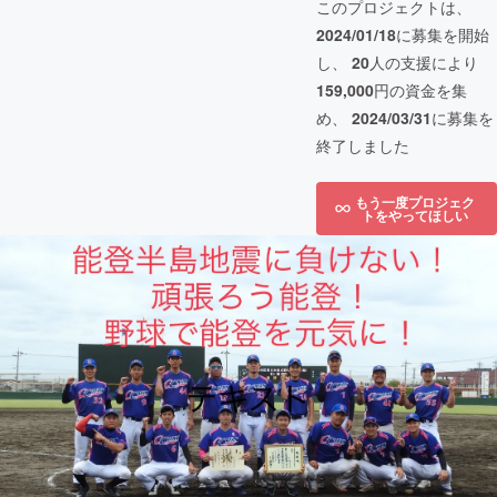
このプロジェクトは、
2024/01/18
に募集を開始
し、
20
人の支援により
159,000
円の資金を集
め、
2024/03/31
に募集を
終了しました
もう一度プロジェク
トをやってほしい