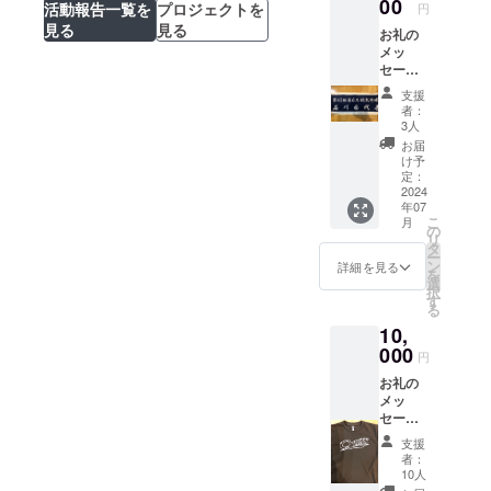
00
活動報告一覧を
プロジェクトを
円
見る
見る
お礼の
メッ
セー
ジ。大
支援
会結果
者：
報告。
3人
チーム
お届
タオル1
け予
枚 横長
定：
タオル
2024
年07
になり
こ
月
ます。
の
リ
タ
ー
ン
詳細を見る
を
選
択
す
る
10,
000
円
お礼の
メッ
セー
ジ。結
支援
果報
者：
告。
10人
チームT