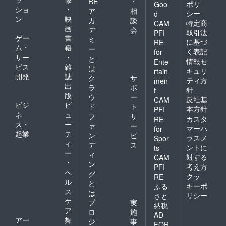
RE
・
ポリ
Goo
ショ
・
ア
相
シー
d
ン
映
カ
談
特定商
CAM
画
デ
会
取引法
PFI
ゲー
書
ミ
に基づ
RE
ム・
籍
ー
く表記
for
サー
・
と
情報セ
Ente
ビス
雑
は
キュリ
rtain
開発
誌
ク
サ
ティ方
men
出
ラ
ポ
針
t
版
ウ
ー
反社基
CAM
ビジ
ビ
ド
ト
本方針
PFI
ネ
ュ
フ
サ
カスタ
RE
ス・
ー
ァ
ー
マーハ
for
起業
テ
ン
ビ
ラスメ
Spor
ィ
デ
ス
ントに
ts
ー
ィ
対する
CAM
・
ン
考え方
PFI
ヘ
グ
クッ
RE
ル
と
キーポ
ふる
ス
は
リシー
さと
ケ
プ
実
納税
ア
ロ
施
AD
アー
舞
ジ
事
FOR