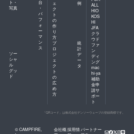
ト・
台
ェ
例
ALL
写真
・
ク
HIO
パ
ト
KOS
フ
の
HI
ォ
作
JFA
ー
り
クラ
マ
方
ウド
ン
プ
統
ファ
ス
ロ
計
ン
ソー
ジ
デ
ディ
シャ
ェ
ー
ング
ル
ク
タ
mac
グッ
ト
hi-ya
ド
の
補助
広
金申
め
請サ
方
ポー
ト
「QRコード」は株式会社デンソーウェーブの登録商標です。
© CAMPFIRE,
会社概
採用情
パートナー