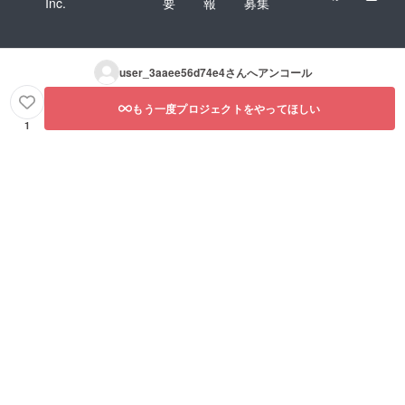
Inc.
要
報
募集
user_3aaee56d74e4
さんへアンコール
もう一度プロジェクトをやってほしい
1