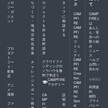
ノロ
ち
ロ
タ
ス
て
ジー
づ
ジ
ッ
・ガ
く
ェ
フ
CAM
CAMP
ジェ
り
ク
に
PFI
FIREと
ット
・
ト
相
RE
は
地
を
談
CAM
あんし
域
作
す
PFI
ん・安
活
る
る
RE
全への
性
資
コ
取り組
化
料
ミュ
み
プロ
音
請
ニ
ニュー
ダク
楽
求
ティ
ス
ト
CAM
ヘルプ
クラウドファ
フー
チ
PFI
お問い
ンディングの
ド・
ャ
RE
合わせ
ノウハウを無
飲食
レ
Crea
料で学ぼう
店
ン
tion
各種規定
CAMPFIRE
ジ
CAM
アカデミー
アニ
ス
利用規
PFI
メ・
ポ
約
RE
漫画
ー
CA
説
細則
for
ツ
MP
明
プライ
Soci
ファ
映
FI
会
バシー
al
ッ
像