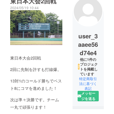
東日本大会2回戦
2024/05/19 10:44
user_3
aaee56
d74e4
東日本大会2回戦
他に1件の
プロジェク
2回に先制を許すも打線爆。
トを掲載し
ています
特定商取引
13対1のコールド勝ちでベス
法に基づく
ト8にコマを進めました！
表記
メッセー
ジを送る
次は準々決勝です。チーム
一丸で頑張ります！