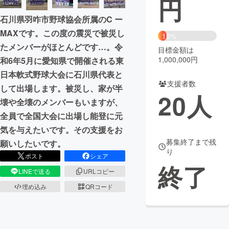
円
石川県羽咋市野球協会所属のC ー
まちづくり・地域活性化
MAXです。この度の震災で被災し
15%
たメンバーがほとんどです…。令
目標金額は
CAMPFIRE for Social Good
CAMPFIRE Creation
1,000,000円
和6年5月に愛知県で開催される東
CAMPFIREふるさと納税
machi-ya
コミュニティ
日本軟式野球大会に石川県代表と
支援者数
して出場します。被災し、家が半
20
人
壊や全壊のメンバーもいますが、
全員で全国大会に出場し能登に元
気を与えたいです。その支援をお
募集終了まで残
願いしたいです。
り
ポスト
シェア
終了
LINEで送る
URLコピー
埋め込み
QRコード