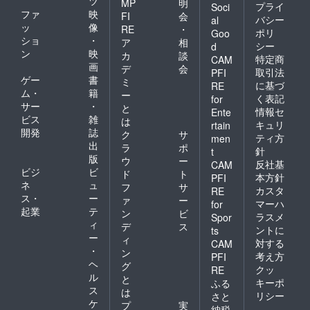
ツ
MP
明
プライ
Soci
ファ
映
FI
会
バシー
al
ッ
像
RE
・
ポリ
Goo
ショ
・
ア
相
シー
d
ン
映
カ
談
特定商
CAM
画
デ
会
取引法
PFI
ゲー
書
ミ
に基づ
RE
ム・
籍
ー
く表記
for
サー
・
と
情報セ
Ente
ビス
雑
は
キュリ
rtain
開発
誌
ク
サ
ティ方
men
出
ラ
ポ
針
t
版
ウ
ー
反社基
CAM
ビジ
ビ
ド
ト
本方針
PFI
ネ
ュ
フ
サ
カスタ
RE
ス・
ー
ァ
ー
マーハ
for
起業
テ
ン
ビ
ラスメ
Spor
ィ
デ
ス
ントに
ts
ー
ィ
対する
CAM
・
ン
考え方
PFI
ヘ
グ
クッ
RE
ル
と
キーポ
ふる
ス
は
リシー
さと
ケ
プ
実
納税