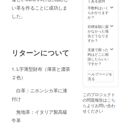
くある質問
ターン
い革を作ることに成功しま
価格
手数料はいく
は、税
らかかります
した。
込、送
か？
料込み
の価格
目標金額に届
です。
かなかった場
合どうなりま
すか？
支援で困った
リターンについて
時はどこに相
談したらいい
ですか？
1. L字薄型財布（薄茶と濃茶
ヘルプページを
２色）
見る
白革：ニホンシカ革に漆
このプロジェクト
付け
の問題報告は
こち
ら
よりお問い合わ
せください
無地革：イタリア製高級
牛革