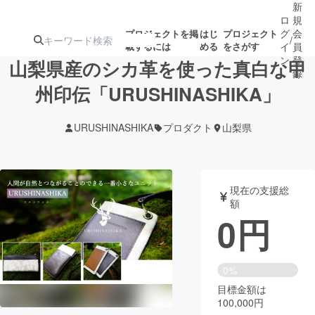
新
ロ
規
グ
会
プロジェクトを掲
はじ
プロジェクト
/
載するには
める
をさがす
イ
員
ン
登
山梨県産のシカ革を使った真白な甲
録
州印伝「URUSHINASHIKA」
人気のプロ
注目のリ
注目の新着プロ
募集終了が近いプ
もうすぐ公開
URUSHINASHIKA
プロダクト
山梨県
ジェクト
ターン
ジェクト
ロジェクト
されます
アート・写真
音楽
現在の支援総
額
0
円
テクノロジー・ガジェット
ゲーム・サ
映像・映画
書籍・雑誌
0%
目標金額は
100,000円
ビジネス・起業
チャレンジ