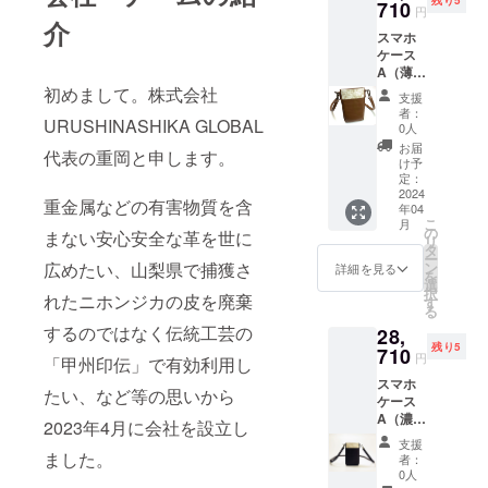
残り5
710
ンジカの皮
円
介
を廃棄する
スマホ
ケース
のではなく
A（薄
伝統工芸の
茶） 白
初めまして。株式会社
支援
「甲州印
革：ニ
者：
URUSHINASHIKA GLOBAL
ホンシ
0人
伝」で有効
カ革に
お届
利用した
代表の重岡と申します。
漆付け
け予
薄茶無
い、など等
定：
地革：
2024
の思いから
重金属などの有害物質を含
年04
イタリ
こ
月
2023年4月に
ア製高
の
まない安心安全な革を世に
リ
級牛革
会社を設立
タ
ー
商品サ
広めたい、山梨県で捕獲さ
ン
詳細を見る
しました。
を
イズ
選
択
れたニホンジカの皮を廃棄
（約
す
る
cm）：
するのではなく伝統工芸の
28,
17X10X
残り5
2 化粧
710
円
「甲州印伝」で有効利用し
箱サイ
スマホ
ズ（約
たい、など等の思いから
ケース
cm）：
A（濃
22X17X
2023年4月に会社を設立し
茶） 白
3 ※プロ
支援
革：ニ
ジェク
ました。
者：
ホンシ
ト期間
0人