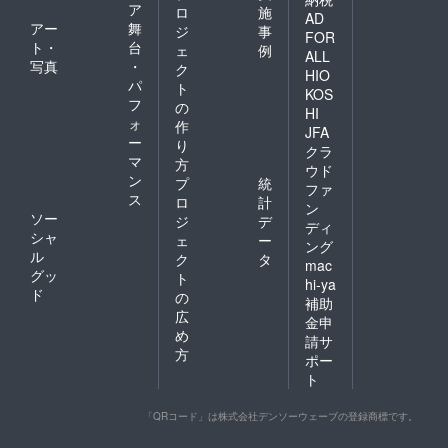
ア
ロ
施
AD
アー
舞
ジ
事
FOR
ト・
台
ェ
例
ALL
写真
・
ク
HIO
パ
ト
KOS
フ
の
HI
ォ
作
JFA
ー
り
クラ
マ
方
ウド
ン
プ
統
ファ
ス
ロ
計
ン
ソー
ジ
デ
ディ
シャ
ェ
ー
ング
ル
ク
タ
mac
グッ
ト
hi-ya
ド
の
補助
広
金申
め
請サ
方
ポー
ト
「QRコード」は株式会社デンソーウェーブの登録商標です。