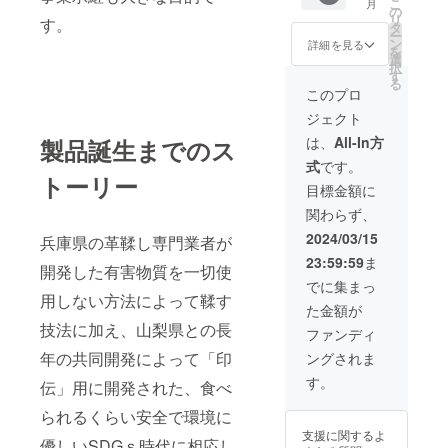
こ
月
ア製高
30,000
の
リ
す。
級牛革
円（税
タ
ー
商品サ
抜）の
ン
詳細を見る
を
イズ
10％off
選
択
（約
で提供
す
る
cm）：
させて
このプロ
9X19X2
頂きま
ジェクト
化粧箱
す。 リ
サイズ
ターン
は、
All-In方
製品誕生までのス
（約
価格
式
です。
cm）：
は、税
トーリー
11X20.
込、送
目標金額に
5X2.5 ※
料込み
関わらず、
プロ
の価格
ジェク
です。
2024/03/15
兵庫県の革鞣し専門業者が
ト期間
23:59:59
ま
中の特
開発した有害物質を一切使
別価格
でに集まっ
として
用しない方法によって鞣す
た金額が
定価
技法に加え、山梨県との長
30,000
ファンディ
円（税
年の共同開発によって「印
ングされま
抜）の
10％off
す。
伝」用に開発された、食べ
で提供
させて
られるくらい安全で環境に
頂きま
支援に関するよ
す。 リ
優しいSDGｓ時代に相応し