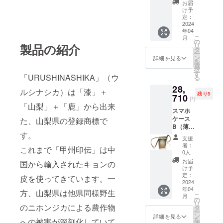
カ革に
中の特
お届
漆付け
別価格
け予
濃茶無
として
定：
地革：
2024
定価
年04
イタリ
29,000
こ
月
ア製高
円（税
の
製品の紹介
リ
級牛革
抜）の
タ
ー
商品サ
10％off
ン
詳細を見る
を
イズ
で提供
選
択
（約
させて
す
「URUSHINASHIKA」（ウ
る
cm）：
頂きま
28,
17X10X
す。 リ
ルシナシカ）は「漆」＋
残り5
2 化粧
710
ターン
円
箱サイ
価格
「山梨」＋「鹿」から出来
スマホ
ズ（約
は、税
ケース
た、山梨県の登録商標で
cm）：
込、送
B（薄
22X17X
料込み
す。
茶） 白
3 ※プロ
の価格
支援
革：ニ
ジェク
です。
者：
これまで「甲州印伝」は中
ホンシ
ト期間
0人
カ革に
中の特
お届
国から輸入されたキョンの
漆付け
別価格
け予
薄茶無
として
定：
皮を使ってきています。一
地革：
2024
定価
年04
イタリ
29,000
方、山梨県は他県同様野生
こ
月
ア製高
円（税
の
リ
のニホンジカによる農作物
級牛革
抜）の
タ
ー
商品サ
10％off
ン
詳細を見る
を
への被害が深刻化していて
イズ