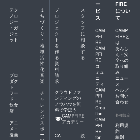
ー
FIRE
テク
ま
プ
ス
ビ
につい
ノロ
ち
ロ
タ
ス
て
ジー
づ
ジ
ッ
・ガ
く
ェ
フ
CAM
CAMP
ジェ
り
ク
に
PFI
FIREと
ット
・
ト
相
RE
は
地
を
談
CAM
あんし
域
作
す
PFI
ん・安
活
る
る
RE
全への
性
資
コ
取り組
化
料
ミュ
み
プロ
音
請
ニ
ニュー
ダク
楽
求
ティ
ス
ト
CAM
ヘルプ
クラウドファ
フー
チ
PFI
お問い
ンディングの
ド・
ャ
RE
合わせ
ノウハウを無
飲食
レ
Crea
料で学ぼう
店
ン
tion
各種規定
CAMPFIRE
ジ
CAM
アカデミー
アニ
ス
利用規
PFI
メ・
ポ
約
RE
漫画
ー
CA
説
細則
for