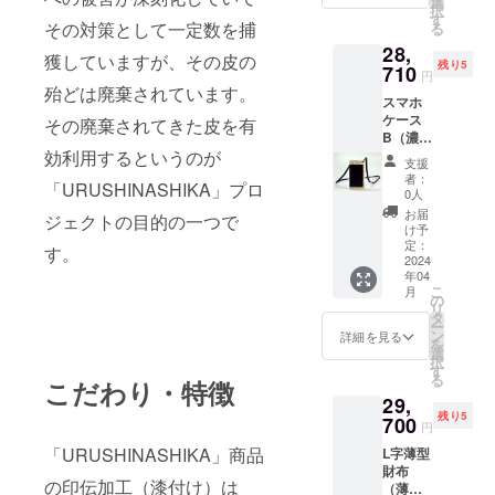
で提供
選
択
（約
させて
す
その対策として一定数を捕
る
cm）：
頂きま
28,
19.5X1
す。 リ
獲していますが、その皮の
残り5
1X2 化
710
ターン
円
粧箱サ
価格
殆どは廃棄されています。
スマホ
イズ
は、税
ケース
（約
その廃棄されてきた皮を有
込、送
B（濃
cm）：
料込み
効利用するというのが
茶） 白
25.5X1
の価格
支援
革：ニ
7X2.5 ※
です。
者：
「URUSHINASHIKA」プロ
ホンシ
プロ
0人
カ革に
ジェク
お届
ジェクトの目的の一つで
漆付け
ト期間
け予
濃茶無
中の特
定：
す。
地革：
2024
別価格
年04
イタリ
として
こ
月
ア製高
定価
の
リ
級牛革
29,000
タ
ー
商品サ
円（税
ン
詳細を見る
を
イズ
抜）の
選
択
（約
10％off
す
る
こだわり・特徴
cm）：
で提供
29,
19.5X1
させて
残り5
1X2 化
700
頂きま
円
粧箱サ
す。 リ
「URUSHINASHIKA」商品
L字薄型
イズ
ターン
財布
（約
価格
の印伝加工（漆付け）は
（薄
cm）：
は、税