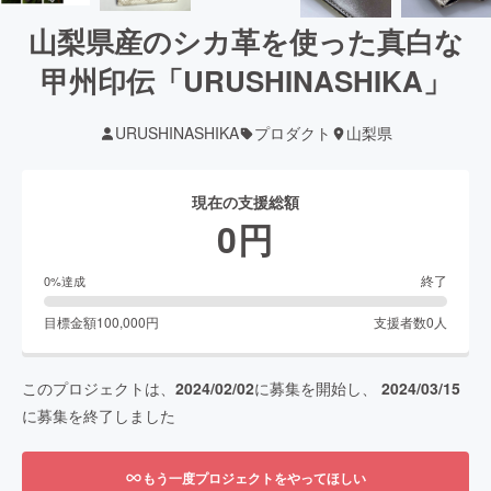
山梨県産のシカ革を使った真白な
甲州印伝「URUSHINASHIKA」
URUSHINASHIKA
プロダクト
山梨県
現在の支援総額
0
円
終了
0
%達成
目標金額
100,000
円
支援者数
0
人
このプロジェクトは、
2024/02/02
に募集を開始し、
2024/03/15
に募集を終了しました
もう一度プロジェクトをやってほしい