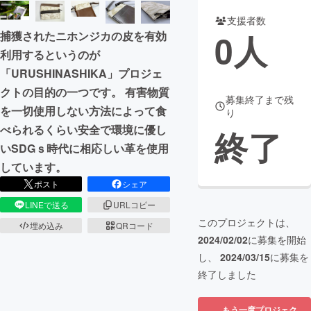
支援者数
まちづくり・地域活性化
0
人
捕獲されたニホンジカの皮を有効
利用するというのが
CAMPFIRE for Social Good
CAMPFIRE Creation
「URUSHINASHIKA」プロジェ
CAMPFIREふるさと納税
machi-ya
コミュニティ
クトの目的の一つです。 有害物質
募集終了まで残
を一切使用しない方法によって食
り
べられるくらい安全で環境に優し
終了
いSDGｓ時代に相応しい革を使用
しています。
ポスト
シェア
LINEで送る
URLコピー
このプロジェクトは、
埋め込み
QRコード
2024/02/02
に募集を開始
し、
2024/03/15
に募集を
終了しました
もう一度プロジェク