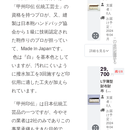
茶） 白
25.5X1
込、送
支援
「甲州印伝 伝統工芸士」の
革：ニ
7X2.5 ※
料込み
者：
ホンシ
プロ
の価格
0人
資格を持つプロが、又、縫
カ革に
ジェク
です。
お届
漆付け
ト期間
製は日本鞄ハンドバッグ協
け予
薄茶無
中の特
定：
会から１級に技術認定され
地革：
2024
別価格
年04
イタリ
として
こ
月
た鞄作りのプロが担ってい
ア製高
定価
の
リ
級牛革
29,000
タ
て、Made in Japanです。
ー
商品サ
円（税
ン
詳細を見る
を
イズ
抜）の
選
色は『白』を基本色として
択
（約
10％off
す
る
cm）：
で提供
いますが、汚れにくいよう
29,
9X19X2
させて
残り5
化粧箱
に撥水加工を3回施すなど印
700
頂きま
円
サイズ
す。 リ
伝用に適した工夫が加えら
L字薄型
（約
ターン
財布財
cm）：
価格
れています。
布（濃
11X20.
は、税
茶） 白
5X2.5 ※
込、送
支援
革：ニ
プロ
料込み
者：
「甲州印伝」は日本伝統工
ホンシ
ジェク
の価格
0人
カ革に
ト期間
です。
お届
芸品の一つですが、今やそ
漆付け
中の特
け予
濃茶無
別価格
定：
の業者は2社のみでありこの
地革：
2024
として
年04
イタリ
事業承継も大きな目的で
定価