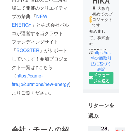
HIKA
場にて開催のクリエイティ
大阪府
初めてのプ
ブの祭典 「
NEW
ロジェクト
ENERGY
」と株式会社パル
です
初めまし
コが運営する当クラウド
て。株式会
ファンディングサイト
社
「
BOOSTER
」がサポート
URUSHINAS
https://urushinashika.com/
HIKA
特定商取引
しています！参加プロジェ
GLOBAL代表
法に基づく
クト一覧は↑こちら
表記
の重岡と申
メッセー
（
https://camp-
します。
ジを送る
重金属など
fire.jp/curations/new-energy
)
の有害物質
よりご覧ください。
を含まない
安心安全な
リターンを
革を世に広
めたい、山
選ぶ
梨県で捕獲
会社・チームの紹
されたニホ
28,