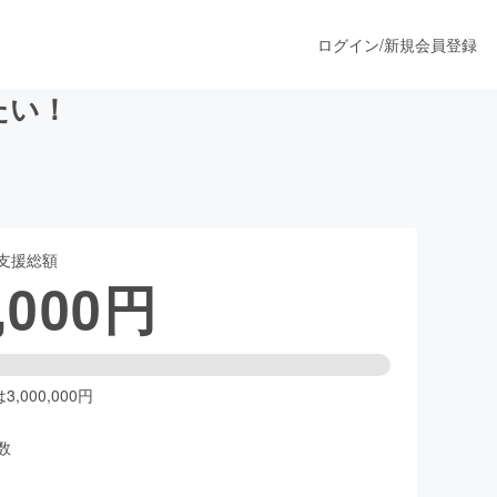
ログイン
/
新規会員登録
たい！
うすぐ公開されます
支援総額
プロダクト
,000
円
ファッション
スポーツ
,000,000円
数
ア
ソーシャルグッド
人