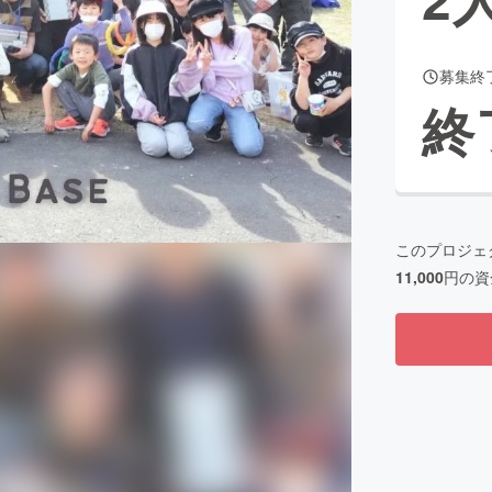
募集終
CAMPFIRE for Social Good
CAMPFIRE Creation
終
CAMPFIREふるさと納税
machi-ya
コミュニティ
このプロジェ
11,000
円の資