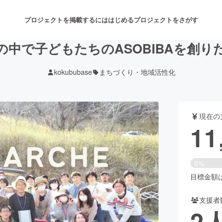
プロジェクトを掲載するには
はじめる
プロジェクトをさがす
の中で子どもたちのASOBIBAを創り
kokububase
まちづくり・地域活性化
注目のリターン
注目の新着プロジェクト
募集終了が近いプロジェクト
も
現在の
音楽
舞台・パフォーマンス
11
ゲーム・サービス開発
フード・飲食店
0%
書籍・雑誌出版
アニメ・漫画
目標金額は3
支援者
チャレンジ
ビューティー・ヘルスケ
2