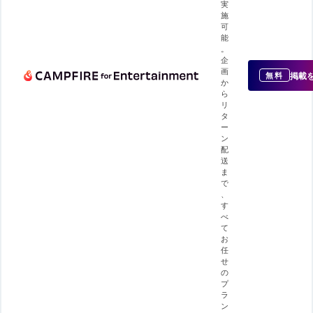
実
施
可
能
。
企
画
掲載
無料
か
ら
リ
タ
ー
ン
配
送
ま
で
、
す
べ
て
お
任
せ
の
プ
ラ
ン