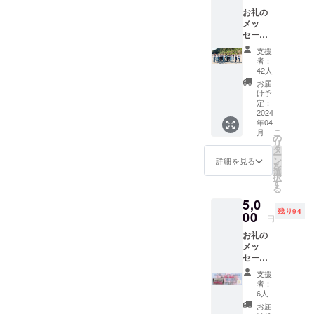
お礼の
メッ
セージ
をお送
支援
りしま
者：
す
42人
お届
け予
定：
2024
年04
こ
月
の
リ
タ
ー
ン
詳細を見る
を
選
択
す
る
5,0
残り94
00
円
お礼の
メッ
セージ
ととも
支援
に 定期
者：
演奏会
6人
チケッ
お届
ト 大人