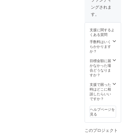
15時
ングされま
半 開
演/午後
す。
16時 名
護市民
会館大
支援に関するよ
ホール
くある質問
コン
クール
手数料はいく
で演奏
らかかります
するア
か？
ンサン
ブルも
目標金額に届
披露し
かなかった場
ます♪ ※
合どうなりま
当日は
すか？
直接会
場にお
支援で困った
越しく
時はどこに相
ださい
談したらいい
※定期演
ですか？
奏会に
お越し
ヘルプページを
いただ
見る
けない
方に
は、動
このプロジェクト
画の限