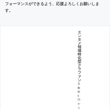
フォーマンスができるよう、応援よろしくお願いしま
す。
エ
ン
タ
メ
領
域
特
化
型
ク
ラ
フ
ァ
ン
手
数
料
0
円
か
ら