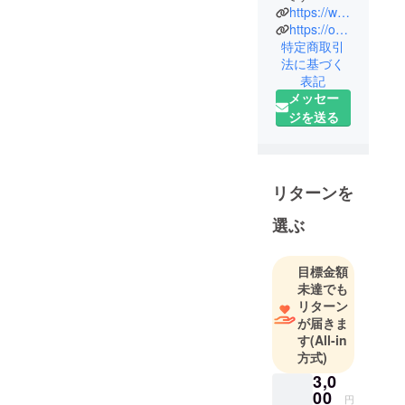
https://www.instagram.com/okinawa_nago_jr_chorus
https://onjc.ti-da.net/
特定商取引
法に基づく
表記
メッセー
ジを送る
リターンを
選ぶ
目標金額
未達でも
リターン
が届きま
す
(All-in
方式)
3,0
00
円