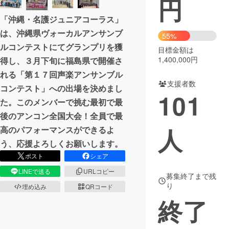
円
「沖縄・名護ジュニアコーラス」
まちづくり・地域活性化
は、沖縄県ヴォーカルアンサンブ
55%
ルコンテストにてグランプリを獲
目標金額は
CAMPFIRE for Social Good
CAMPFIRE Creation
1,400,000円
得し、３月下旬に福島県で開催さ
CAMPFIREふるさと納税
machi-ya
コミュニティ
れる「第１７回声楽アンサンブル
支援者数
コンテスト」への出場を決めまし
101
た。このメンバーで挑む最初で最
後のアンコン全国大会！全員で最
人
高のパフォーマンスができるよ
う、応援よろしくお願いします。
ポスト
シェア
LINEで送る
URLコピー
募集終了まで残
り
埋め込み
QRコード
終了