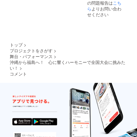
の問題報告は
こち
定URL
をお届
ら
よりお問い合わ
けしま
せください
す
トップ
>
プロジェクトをさがす
>
舞台・パフォーマンス
>
沖縄から福島へ！ 心に響くハーモニーで全国大会に挑みた
い！
>
コメント