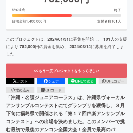
終了
55
%達成
目標金額
1,400,000
円
支援者数
101
人
このプロジェクトは、
2024/01/31
に募集を開始し、
101
人の支援
により
782,000
円の資金を集め、
2024/03/14
に募集を終了しま
した
もう一度プロジェクトをやってほしい
ポスト
シェア
LINEで送る
URLコピー
埋め込み
QRコード
「沖縄・名護ジュニアコーラス」は、沖縄県ヴォーカル
アンサンブルコンテストにてグランプリを獲得し、３月
下旬に福島県で開催される「第１７回声楽アンサンブル
コンテスト」への出場を決めました。このメンバーで挑
む最初で最後のアンコン全国大会！全員で最高のパ