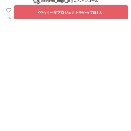
okinawa_nago_jc
さんへアンコール
もう一度プロジェクトをやってほしい
15