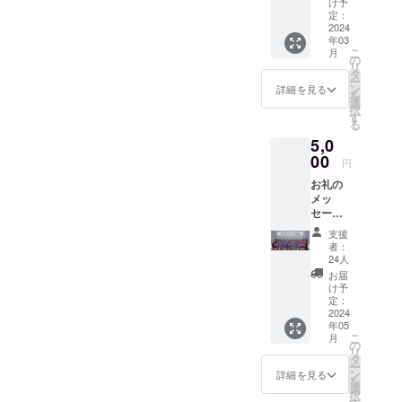
け予
1枚
定：
2024年
2024
年03
3月20日
こ
月
（水）
の
リ
開催 開
タ
ー
場/午後
ン
詳細を見る
を
15時
選
択
半 開
す
る
演/午後
5,0
16時 名
護市民
00
円
会館大
お礼の
ホール
メッ
コン
セージ
クール
ととも
で演奏
支援
に、
するア
者：
「R5年
ンサン
24人
度 定期
ブルも
お届
演奏
披露し
け予
会」の
ます♪ ※
定：
動画を
2024
当日は
年05
ご覧い
直接会
こ
月
ただけ
場にお
の
リ
る限定
越しく
タ
ー
URLを
ださい
ン
詳細を見る
を
お届け
選
択
しま