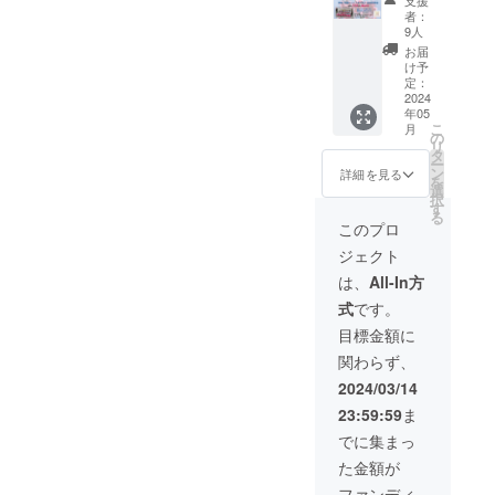
支援
に、
者：
「R5年
9人
度 定期
お届
演奏
け予
会」の
定：
チケッ
2024
年05
ト大人2
こ
月
名分
の
リ
と、 ア
タ
ー
ンサン
ン
詳細を見る
を
ブルメ
選
択
ンバー
す
る
による
このプロ
演奏動
ジェクト
画をご
覧いた
は、
All-In方
だける
式
です。
限定
URLを
目標金額に
お届け
関わらず、
しま
す。 大
2024/03/14
人2枚
23:59:59
ま
2024年
3月20日
でに集まっ
（水）
た金額が
開催 開
場/午後
ファンディ