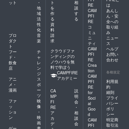
ット
・
ト
相
RE
は
地
を
談
CAM
あんし
域
作
す
PFI
ん・安
活
る
る
RE
全への
性
資
コ
取り組
化
料
ミュ
み
プロ
音
請
ニ
ニュー
ダク
楽
求
ティ
ス
ト
CAM
ヘルプ
クラウドファ
フー
チ
PFI
お問い
ンディングの
ド・
ャ
RE
合わせ
ノウハウを無
飲食
レ
Crea
料で学ぼう
店
ン
tion
各種規定
CAMPFIRE
ジ
CAM
アカデミー
アニ
ス
利用規
PFI
メ・
ポ
約
RE
漫画
ー
CA
説
細則
for
ツ
MP
明
プライ
Soci
ファ
映
FI
会
バシー
al
ッ
像
RE
・
ポリ
Goo
ショ
・
ア
相
シー
d
ン
映
カ
談
特定商
CAM
画
デ
会
取引法
PFI
ゲー
書