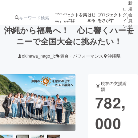
新
ロ
規
グ
会
プロジェクトを掲
はじ
プロジェクト
/
載するには
める
をさがす
イ
員
ン
登
沖縄から福島へ！ 心に響くハーモ
録
ニーで全国大会に挑みたい！
人気のプロ
注目のリ
注目の新着プロ
募集終了が近いプ
もうすぐ公開
okinawa_nago_jc
舞台・パフォーマンス
沖縄県
ジェクト
ターン
ジェクト
ロジェクト
されます
アート・写真
音楽
現在の支援総
額
782,
テクノロジー・ガジェット
ゲーム・サ
000
映像・映画
書籍・雑誌
ビジネス・起業
チャレンジ