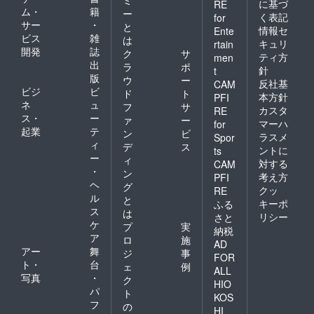
ミ
に基づ
RE
ム・
籍
ー
く表記
for
サー
・
と
情報セ
Ente
ビス
雑
は
キュリ
rtain
開発
誌
ク
サ
ティ方
men
出
ラ
ポ
針
t
版
ウ
ー
反社基
CAM
ビジ
ビ
ド
ト
本方針
PFI
ネ
ュ
フ
サ
カスタ
RE
ス・
ー
ァ
ー
マーハ
for
起業
テ
ン
ビ
ラスメ
Spor
ィ
デ
ス
ントに
ts
ー
ィ
対する
CAM
・
ン
考え方
PFI
ヘ
グ
クッ
RE
ル
と
キーポ
ふる
ス
は
リシー
さと
ケ
プ
実
納税
ア
ロ
施
AD
アー
舞
ジ
事
FOR
ト・
台
ェ
例
ALL
写真
・
ク
HIO
パ
ト
KOS
フ
の
HI