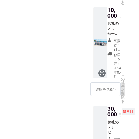
す
る
す。
10,
000
円
お礼の
メッ
セージ
ととも
支援
に、 ア
者：
ンサン
21人
ブルメ
お届
ンバー
け予
による
定：
演奏動
2024
年05
画（１
こ
月
曲）を
の
リ
ご覧い
タ
ー
ただけ
ン
詳細を見る
を
る限定
選
択
URLを
す
る
お届け
30,
しま
残り11
す。
000
円
お礼の
メッ
セージ
ととも