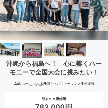
沖縄から福島へ！ 心に響くハー
モニーで全国大会に挑みたい！
okinawa_nago_jc
舞台・パフォーマンス
沖縄県
現在の支援総額
782,000
円