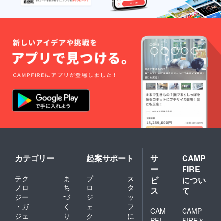
カテゴリー
起案サポート
サ
CAMP
ー
FIRE
テク
ま
プ
ス
ビ
につい
ノロ
ち
ロ
タ
ス
て
ジー
づ
ジ
ッ
・ガ
く
ェ
フ
CAM
CAMP
ジェ
り
ク
に
PFI
FIREと