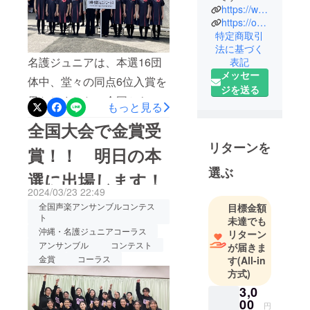
https://www.instagram.com/okinawa_nago_jr_chorus
https://onjc.ti-da.net/
特定商取引
法に基づく
名護ジュニアは、本選16団
表記
メッセー
体中、堂々の同点6位入賞を
ジを送る
果たしました。全国から参
もっと見る
加した129団体のうちの6位
全国大会で金賞受
とは、称えられるべき素晴
リターンを
賞！！ 明日の本
らしい結果です。メンバー
選ぶ
選に出場します！
みんなの表情の、なんと晴
2024/03/23 22:49
れやかで誇らしげなこと！
全国声楽アンサンブルコンテス
目標金額
本当に、本当に、みんなこ
ト
未達でも
沖縄・名護ジュニアコーラス
リターン
こまでよく頑張りまし
アンサンブル
コンテスト
が届きま
た！！応援してくださった
金賞
コーラス
す
(All-in
方式)
全てのみなさまに、心から
3,0
の感謝を込めてご報告しま
00
円