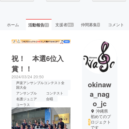
ホーム
支援者
仲間募集
コメント
活動報告
99+
1
11
祝！ 本選6位入
賞！！
2024/03/24 20:50
okinaw
声楽アンサンブルコンテスト全
国大会
a_nag
アンサンブル
コンテスト
名護ジュニア
合唱
o_jc
コーラス
沖縄県
初めてのプ
ロジェクト
です