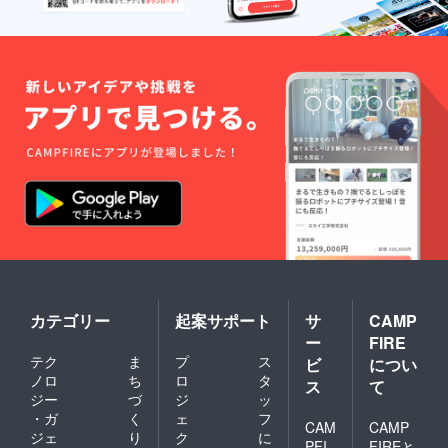
カテゴリー
起案サポート
サ
CAMP
ー
FIRE
テク
ま
プ
ス
ビ
につい
ノロ
ち
ロ
タ
ス
て
ジー
づ
ジ
ッ
・ガ
く
ェ
フ
CAM
CAMP
ジェ
り
ク
に
PFI
FIREと