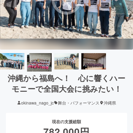
沖縄から福島へ！ 心に響くハー
モニーで全国大会に挑みたい！
okinawa_nago_jc
舞台・パフォーマンス
沖縄県
現在の支援総額
782,000
円