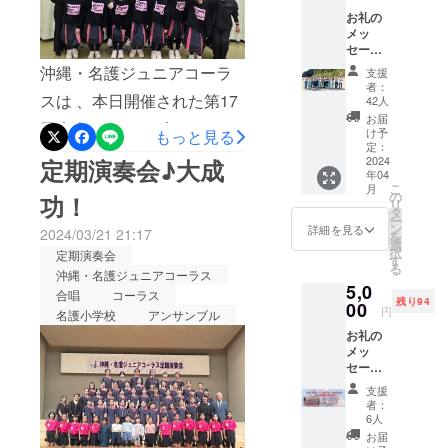
す。 本選では、全国の名だ
お礼の
たる合唱団の演奏が並ぶな
メッ
セージ
かで、素晴らしいホールで
をお送
沖縄・名護ジュニアコーラ
支援
りしま
者：
再び歌える喜びがそのまま
す
スは 、本日開催された第17
42人
伝わってくるような名護
お届
回声楽アンサンブルコンテ
け予
もっと見る
ジュニアらしい演奏を披露
定：
スト全国大会の一般部門
2024
定期演奏会♪大成
してくれました。 沖縄の太
年04
で、出場した39団体の中で5
こ
月
の
功！
陽の輝きが込められた明る
リ
団体にのみ与えられる金賞
タ
ー
い歌声が、福島のホール
ン
詳細を見る
2024/03/21 21:17
を
を受賞しました！！！なん
選
択
いっぱいに優しく響いてい
定期演奏会
す
と！なんと！大きな大きな
る
沖縄・名護ジュニアコーラス
ました。まだまだ心地よい
5,0
ご褒美をいただいてしまい
合唱
コーラス
残り94
00
余韻に浸っています。夢み
円
名護小学校
アンサンブル
ました！！本当に、本当
お礼の
てきた福島の地に、名護
に、素晴らしい演奏でし
メッ
セージ
ジュニアの足跡をしっかり
た！！オンライン配信で画
ととも
支援
と残すことができました。
に 定期
者：
面越しに聴いたみんなの歌
演奏会
6人
メンバーはあの素晴らしい
チケッ
声は、いつもと同じくのび
お届
ト 大人