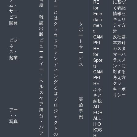
ミ
に基づ
RE
ム・
籍
ー
く表記
for
サー
・
と
情報セ
Ente
ビス
雑
は
キュリ
rtain
開発
誌
ク
サ
ティ方
men
出
ラ
ポ
針
t
版
ウ
ー
反社基
CAM
ビジ
ビ
ド
ト
本方針
PFI
ネ
ュ
フ
サ
カスタ
RE
ス・
ー
ァ
ー
マーハ
for
起業
テ
ン
ビ
ラスメ
Spor
ィ
デ
ス
ントに
ts
ー
ィ
対する
CAM
・
ン
考え方
PFI
ヘ
グ
クッ
RE
ル
と
キーポ
ふる
ス
は
リシー
さと
ケ
プ
実
納税
ア
ロ
施
AD
アー
舞
ジ
事
FOR
ト・
台
ェ
例
ALL
写真
・
ク
HIO
パ
ト
KOS
フ
の
HI