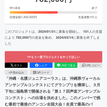
終了
55
%達成
目標金額
1,400,000
円
支援者数
101
人
このプロジェクトは、
2024/01/31
に募集を開始し、
101
人の支援
により
782,000
円の資金を集め、
2024/03/14
に募集を終了しま
した
もう一度プロジェクトをやってほしい
ポスト
シェア
LINEで送る
URLコピー
埋め込み
QRコード
「沖縄・名護ジュニアコーラス」は、沖縄県ヴォーカル
アンサンブルコンテストにてグランプリを獲得し、３月
下旬に福島県で開催される「第１７回声楽アンサンブル
コンテスト」への出場を決めました。このメンバーで挑
む最初で最後のアンコン全国大会！全員で最高のパ