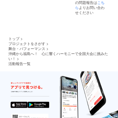
の問題報告は
こち
定URL
いご報告ができますよう
をお届
ら
よりお問い合わ
に！
けしま
せください
す
トップ
>
プロジェクトをさがす
>
舞台・パフォーマンス
>
沖縄から福島へ！ 心に響くハーモニーで全国大会に挑みた
い！
>
活動報告一覧