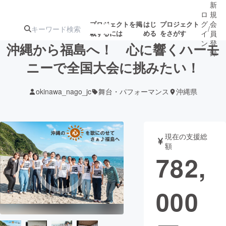
新
ロ
規
グ
会
プロジェクトを掲
はじ
プロジェクト
/
載するには
める
をさがす
イ
員
ン
登
沖縄から福島へ！ 心に響くハーモ
録
ニーで全国大会に挑みたい！
人気のプロ
注目のリ
注目の新着プロ
募集終了が近いプ
もうすぐ公開
okinawa_nago_jc
舞台・パフォーマンス
沖縄県
ジェクト
ターン
ジェクト
ロジェクト
されます
アート・写真
音楽
現在の支援総
額
782,
テクノロジー・ガジェット
ゲーム・サ
000
映像・映画
書籍・雑誌
ビジネス・起業
チャレンジ