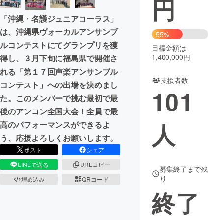
円
「沖縄・名護ジュニアコーラス」
まちづくり・地域活性化
は、沖縄県ヴォーカルアンサンブ
55%
ルコンテストにてグランプリを獲
目標金額は
CAMPFIRE for Social Good
CAMPFIRE Creation
1,400,000円
得し、３月下旬に福島県で開催さ
CAMPFIREふるさと納税
machi-ya
コミュニティ
れる「第１７回声楽アンサンブル
支援者数
コンテスト」への出場を決めまし
101
た。このメンバーで挑む最初で最
後のアンコン全国大会！全員で最
人
高のパフォーマンスができるよ
う、応援よろしくお願いします。
ポスト
シェア
LINEで送る
URLコピー
募集終了まで残
り
埋め込み
QRコード
終了