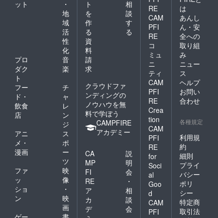
ット
・
ト
相
RE
は
地
を
談
CAM
あんし
域
作
す
PFI
ん・安
活
る
る
RE
全への
性
資
コ
取り組
化
料
ミュ
み
プロ
音
請
ニ
ニュー
ダク
楽
求
ティ
ス
ト
CAM
ヘルプ
クラウドファ
フー
チ
PFI
お問い
ンディングの
ド・
ャ
RE
合わせ
ノウハウを無
飲食
レ
Crea
料で学ぼう
店
ン
tion
各種規定
CAMPFIRE
ジ
CAM
アカデミー
アニ
ス
利用規
PFI
メ・
ポ
約
RE
漫画
ー
CA
説
細則
for
ツ
MP
明
プライ
Soci
ファ
映
FI
会
バシー
al
ッ
像
RE
・
ポリ
Goo
ショ
・
ア
相
シー
d
ン
映
カ
談
特定商
CAM
画
デ
会
取引法
PFI
ゲー
書