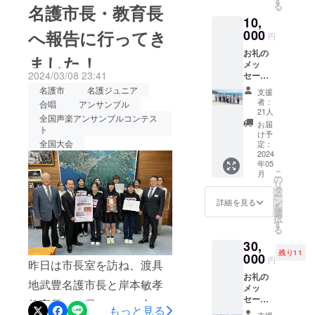
す
だき、782,000円もの支援金
る
名護市長・教育長
す。
奏した2曲に加えて、名護
お越しいただいた皆さまか
10,
が集まりました。あたたか
ジュニアらしさが表現でき
らは心温まるうれしい感想
へ報告に行ってき
000
円
いお気持ちと共に寄せてく
るラトビアのミサ曲
をたくさんいただき、メン
お礼の
ました！
ださった大きなご支援に、
メッ
「Sanctus」を加えた3曲を
バーにとってもまた一つ大
2024/03/08 23:41
セージ
心から感謝いたします。子
ととも
演奏します。最後までのび
名護市
名護ジュニア
きな経験の場になりまし
支援
に、 ア
どもたちを応援したい一心
者：
合唱
アンサンブル
のびと、楽しめますように♪
ンサン
た。作曲家の丸尾喜久子先
21人
全国声楽アンサンブルコンテス
で初めて挑戦したクラウド
ブルメ
お届
ト
生が名護ジュニアのために
ンバー
け予
ファンディング。目標には
による
全国大会
定：
手がけてくださった新作
演奏動
2024
届きませんでしたが、集
年05
画（１
「わったー海」の演奏後、
こ
月
曲）を
まった金額以上に大きな力
の
リ
ご覧い
大阪から駆けつけてくだ
タ
ー
をみなさまからいただくこ
ただけ
ン
詳細を見る
を
さった丸尾先生から温かい
る限定
選
とができました。また、こ
択
URLを
す
ご挨拶をいただき会場が沸
る
お届け
のプロジェクトとは別に、
30,
しま
きました。ロビーには、ク
残り11
す。
000
名護ジュニアとつながるた
円
昨日は市長室を訪ね、渡具
ラファンプロジェクトに寄
お礼の
くさんの方々から様々な形
地武豊名護市長と岸本敏孝
せてくださった、たくさん
メッ
でご支援をいただきまし
セージ
教育長に、県アンコン金
の皆さまからの応援メッ
もっと見る
ととも