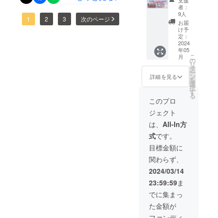
支援
た。感謝の気持ちでいっぱ
に、
賞・グランプリ受賞と全国
者：
セージをボードいっぱいに
「R5年
9人
いです。応援してくださっ
大会への出場の報告とあわ
1
2
3
次のページ
度 定期
掲示させていただきまし
お届
演奏
たみなさまの心がメンバー
け予
せて、20日（水）に開催す
た。きっとまた、メンバー
会」の
定：
の歌声に込められ、福島の
チケッ
2024
る定期演奏会についてのお
の心に大きな力となって届
年05
ト大人2
ホールいっぱいに響く様子
こ
月
名分
知らせをしてきました。
の
いたことでしょう。いよい
リ
と、 ア
タ
を想像します。支えてくだ
ー
「小さな頃からずっと一緒
ンサン
ン
よ明日の早朝名護を出発し
詳細を見る
を
ブルメ
さる多くの方々の力で送り
選
に歌ってきたメンバーだか
択
ます。今のところ、みんな
ンバー
す
る
だされる全国大会は、きっ
による
らこそ奏でられる歌声を、
このプロ
体調も万全です。「沖縄の
演奏動
とメンバーにとってかけが
ジェクト
画をご
全国のステージで届けてき
心を歌にのせて、さぁ♪福島
覧いた
えのない経験として刻まれ
は、
All-In方
たい」「一昨年は地震の影
だける
へ」のびのびと気持ちよ
式
です。
限定
るものでしょう。あらため
響で中止になり出場できな
く、最高のハーモニーを
URLを
目標金額に
て、この度はご寄付、周り
お届け
かった全国大会なので、今
ホールいっぱいに響かせて
関わらず、
しま
の方々へのお知らせのご協
す。 大
年はその思いもあわせて全
2024/03/14
くれますように。
人2枚
力や応援メッセージなど、
国で頑張りたい」「このメ
23:59:59
ま
2024年
3月20日
本当に、本当に、ありがと
でに集まっ
ンバーで出場できる最初で
（水）
うございました。来週水曜
た金額が
開催 開
最後の全国アンコンなの
場/午後
ファンディ