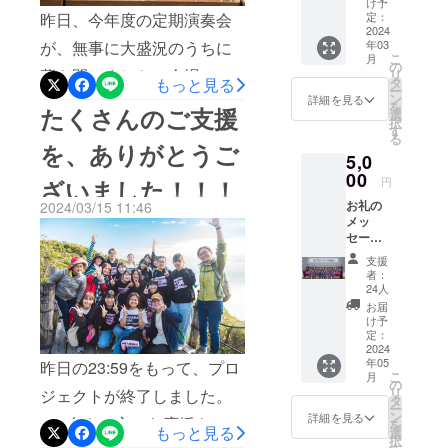
け予
響きのホールで、本選に出
やかで美しく、ぎゅっとつ
1枚
昨日、今年度の定期演奏会
定：
2024年
2024
場したハイレベルの演奏を
ながるハーモニーがまっす
が、無事に大盛況のうちに
年03
3月20日
こ
月
生で聴くことができ、どん
（水）
の
ぐに心に届いてきました。
幕を閉じました。会場の名
リ
開催 開
もっと見る
タ
なにか大きな刺激を受け
ー
場/午後
ずっと目標にしてきた「ふ
ン
詳細を見る
護市民会館大ホールには530
を
たくさんのご支援
15時
選
とったことだと思います。
択
くしん夢の音楽堂」。あの
半 開
名を超えるお客様にお越し
す
る
演/午後
ここまで積み上げてきたか
を、ありがとうご
空間で仲間と歌えることを
いただき、盛沢山のプログ
5,0
16時 名
らこそ得られた経験をしっ
護市民
00
ざいました！！！
全身で楽しんでることが伝
円
ラムで名護ジュニアの魅力
会館大
かり沖縄に持ち帰って、次
お礼の
2024/03/15 11:46
ホール
わりました。きっと、みな
をたっぷりご堪能いただけ
メッ
コン
に全国を目指す後輩たちへ
セージ
さまからの大きな応援の力
クール
たかと思います。小学１年
ととも
で演奏
歌でつないでくれることだ
支援
と、つながる喜び、そして
生のわらべちゃんから高校
に、
するア
者：
と思います。あとは、みん
「R5年
ンサン
24人
沖縄のあたたかい心がみん
３年生まで、子どもたちそ
度 定期
ブルも
お届
なが無事に元気に沖縄へ
演奏
披露し
け予
なの歌に込められたことで
れぞれの成長の輝きが込め
会」の
ます♪ ※
定：
戻ってきてくれることを祈
動画を
2024
しょう。この喜びを、ご支
当日は
られた歌声に、ホールは大
年05
ご覧い
昨日の23:59をもって、プロ
直接会
るばかりです。昨夜に続
こ
月
援いただいたみなさまに感
きな拍手に包まれました。
ただけ
場にお
の
リ
ジェクトが終了しました。
き、速報でした！
る限定
越しく
タ
謝を込めて速報でお届けし
ー
胸いっぱいの言葉にならな
URLを
ださい
ン
詳細を見る
101名もの方から応援をいた
を
お届け
もっと見る
選
ます♪明日は本選！ 今日演
い感動に包まれたホール。
択
しま