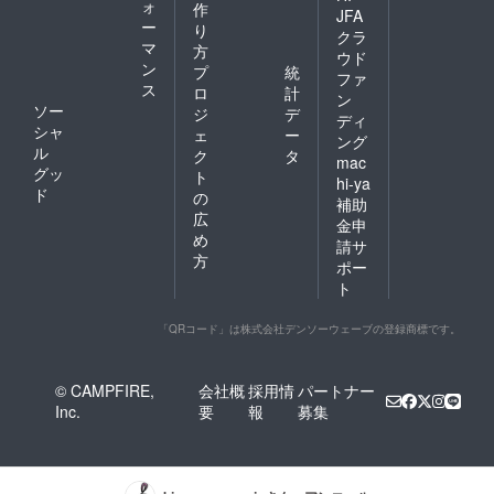
ォ
作
JFA
ー
り
クラ
マ
方
ウド
ン
プ
統
ファ
ス
ロ
計
ン
ソー
ジ
デ
ディ
シャ
ェ
ー
ング
ル
ク
タ
mac
グッ
ト
hi-ya
ド
の
補助
広
金申
め
請サ
方
ポー
ト
「QRコード」は株式会社デンソーウェーブの登録商標です。
© CAMPFIRE,
会社概
採用情
パートナー
Inc.
要
報
募集