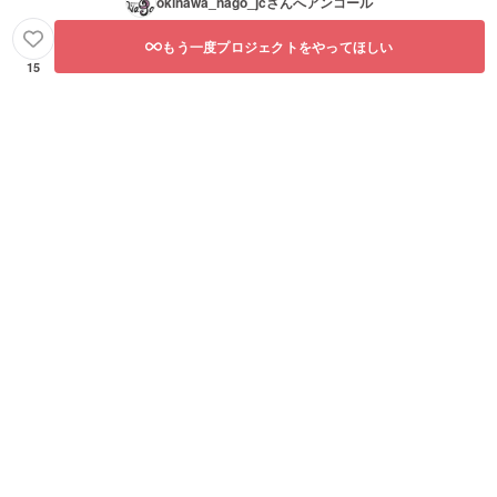
okinawa_nago_jc
さんへアンコール
もう一度プロジェクトをやってほしい
15