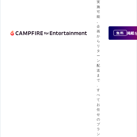
実
施
可
能
。
企
画
掲載
無料
か
ら
リ
タ
ー
ン
配
送
ま
で
、
す
べ
て
お
任
せ
の
プ
ラ
ン