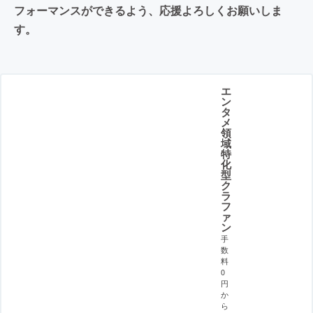
フォーマンスができるよう、応援よろしくお願いしま
す。
エ
ン
タ
メ
領
域
特
化
型
ク
ラ
フ
ァ
ン
手
数
料
0
円
か
ら