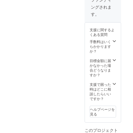
日には、定期演奏会の開催
15時
で、たくさんのみなさんに
ングされま
半 開
が控えています。その二日
応援してもらっていること
演/午後
す。
16時 名
後にはいよいよ福島へ向け
に感謝して歌いたい」と、
護市民
て出発です。福島でのご報
会館大
メンバーから意気込みを伝
支援に関するよ
ホール
告、また沖縄に戻ってから
くある質問
コン
え、市長と教育長からはそ
クール
手数料はいく
はお礼状の作成やお返しの
れぞれ激励の言葉をいただ
で演奏
らかかります
するア
動画制作の準備なども進め
か？
きました。今年度も、定期
ンサン
てまいりますので、どうぞ
ブルも
目標金額に届
演奏会では名護市教育委員
披露し
かなかった場
楽しみにお待ちください。
ます♪ ※
会より後援をいただいてお
合どうなりま
当日は
すか？
取り急ぎの御礼となります
り、岸本教育長からはパン
直接会
場にお
が、引き続きどうぞよろし
支援で困った
フレットに掲載させていた
越しく
時はどこに相
くお願いいたします。
ださい
談したらいい
だくご挨拶文も寄せても
※定期演
ですか？
奏会に
らっています。ありがとう
お越し
ヘルプページを
ございます。名護市の、沖
いただ
見る
けない
縄県の代表として出向かせ
方に
は、動
ていただける全国大会。い
このプロジェクト
画の限