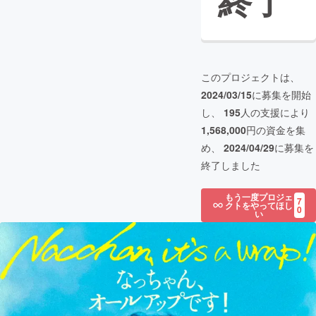
終了
このプロジェクトは、
2024/03/15
に募集を開始
し、
195
人の支援により
1,568,000
円の資金を集
め、
2024/04/29
に募集を
終了しました
もう一度プロジェ
7
クトをやってほし
0
い