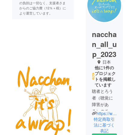
の負担は一切なく、支援者さま
からのご協力費（12％＋税）に
より運営しています。
naccha
n_all_u
p_2023
日本
他に1件の
プロジェク
トを掲載し
ています
聴者とろう
者（聴覚に
障害があ
る）のチャ
https://www.instagram.com/nacchan_allup/
レンジ精神
特定商取引
に溢れた役
法に基づく
表記
者達が中心