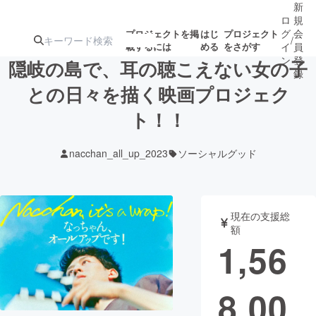
新
ロ
規
グ
会
プロジェクトを掲
はじ
プロジェクト
/
載するには
める
をさがす
イ
員
ン
登
隠岐の島で、耳の聴こえない女の子
録
との日々を描く映画プロジェク
ト！！
人気のプロ
注目のリ
注目の新着プロ
募集終了が近いプ
もうすぐ公開
ジェクト
ターン
ジェクト
ロジェクト
されます
nacchan_all_up_2023
ソーシャルグッド
アート・写真
音楽
現在の支援総
テクノロジー・ガジェット
ゲーム・サ
額
1,56
映像・映画
書籍・雑誌
8,00
ビジネス・起業
チャレンジ