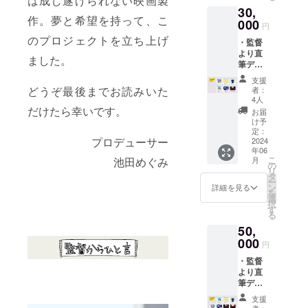
は成し遂げられない映画製
位:cm
179
30,
■「なっ
S：身丈
XL：身
作。夢と希望を持って、こ
ちゃんT
000
66/身巾
丈78/身
円
シャ
49/肩巾
巾58/肩
のプロジェクトを立ち上げ
・監督
ツ」は
44/袖丈
巾53/袖
より直
【監督
19/身長
丈24/身
ました。
筆デー
オリジ
163
長181 ※
タ御礼
ナルデ
M：身
素材：
支援
メール
ザイ
丈70/身
どうぞ最後までお読みいた
綿100%
者：
・隠岐
ン】
巾52/肩
4人
島うち
【中村
だけたら幸いです。
巾47/袖
お届
わ ・
一夫オ
丈20/身
け予
なっ
リジナ
定：
長170
プロデューサー
ちゃんT
2024
ルデザ
L：身丈
年06
シャツ
イン】
74/身巾
こ
月
池田めぐみ
（2枚）
より1枚
の
55/肩巾
リ
・映画
お選び
タ
50/袖丈
ー
配信
くださ
ン
22/身長
詳細を見る
を
URL（
い。 ＼
選
179
択
期間限
柄の詳
す
XL：身
る
定） ・
細は3枚
丈78/身
50,
都内試
目（監
巾58/肩
写会ご
000
督デザ
巾53/袖
円
招待
イ
丈24/身
・監督
■「なっ
ン）、4
長181 ※
より直
ちゃんT
枚目
素材：
筆デー
シャ
（中村
綿100%
タ御礼
ツ」は
一夫デ
支援
メール
【監督
ザイ
者：