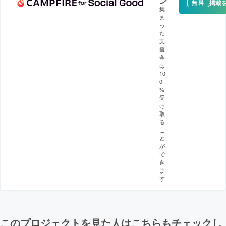
ン
掲載
無料
集
ま
っ
た
支
援
金
は
10
0
%
受
け
取
る
こ
と
が
で
き
ま
す
このプロジェクトを見た人はこちらもチェックし