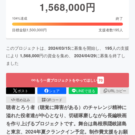
1,568,000
円
終了
104
%達成
目標金額
1,500,000
円
支援者数
195
人
このプロジェクトは、
2024/03/15
に募集を開始し、
195
人の支援
により
1,568,000
円の資金を集め、
2024/04/29
に募集を終了し
ました
もう一度プロジェクトをやってほしい
70
ポスト
シェア
LINEで送る
URLコピー
埋め込み
QRコード
聴者とろう者（聴覚に障害がある）のチャレンジ精神に
溢れた役者達が中心となり、切磋琢磨しながら長編映画
を作り上げるプロジェクトです。舞台は島根県隠岐諸島
と東京、2024年夏クランクイン予定。制作費支援をお願