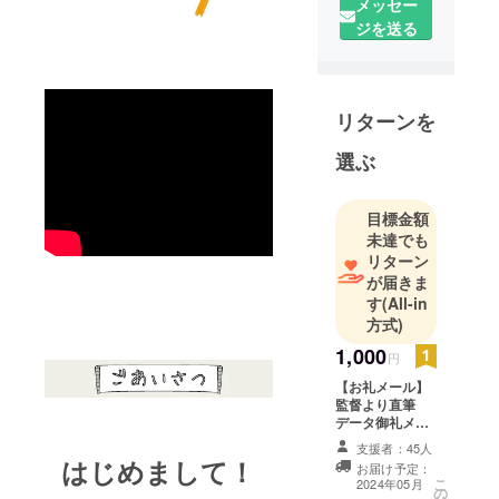
メッセー
となり、切
ジを送る
磋琢磨しな
がら長編映
画を作り上
げるプロ
リターンを
ジェクトで
す。舞台は
選ぶ
島根県隠岐
諸島と東
目標金額
京、2024年
未達でも
夏クランク
リターン
イン予定。
が届きま
す
(All-in
制作費支援
方式)
をお願いし
たく立ち上
1,000
円
げました。
【お礼メール】
応援よろし
監督より直筆
データ御礼メー
くお願いし
ルを心を込めて
支援者：45人
ます！
お送りさせてい
はじめまして！
お届け予定：
ただきます！
こ
2024年05月
の
※1,000円以上か