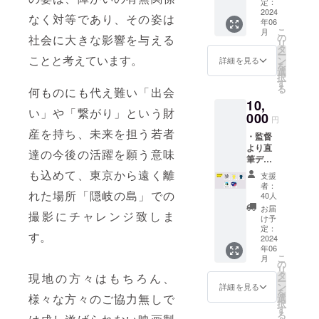
ナルデ
す。 ＼
定：
ザイ
2024
柄の詳
なく対等であり、その姿は
年06
ン】
細は4枚
こ
月
なっ
目の写
の
社会に大きな影響を与える
リ
ちゃんT
真をご
タ
ー
シャツ
ことと考えています。
参照く
ン
詳細を見る
を
（1枚）
ださい
選
択
＼柄の
／ ＜サ
す
る
何ものにも代え難い「出会
詳細は4
イズ＞
10,
枚目の
単
い」や「繋がり」という財
写真を
000
位:cm
円
ご参照
S：身丈
産を持ち、未来を担う若者
・監督
くださ
66/身巾
より直
い／ 色
49/肩巾
達の今後の活躍を願う意味
筆デー
はオー
44/袖丈
タ御礼
トミー
19/身長
も込めて、東京から遠く離
支援
メール
ル、デ
163
者：
・隠岐
れた場所「隠岐の島」での
ニムの2
M：身
40人
島うち
色 サイ
丈70/身
お届
撮影にチャレンジ致しま
わ ・
ズはS、
巾52/肩
け予
なっ
M、L、
定：
巾47/袖
す。
ちゃんT
2024
XLより
丈20/身
年06
シャツ
お選び
長170
こ
月
（1枚）
いただ
の
L：身丈
リ
・映画
けま
タ
74/身巾
現地の方々はもちろん、
ー
配信
す。 ＜
ン
55/肩巾
詳細を見る
を
URL（
サイズ
様々な方々のご協力無しで
選
50/袖丈
択
期間限
＞単
す
22/身長
る
定）