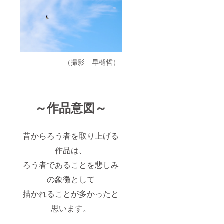
ナルデ
：身丈
ザイ
74/身巾
ン】
55/肩巾
色：
50/袖丈
オート
22/身長
ミー
179
ル、デ
XL：身
ニム サ
（撮影 早樋哲）
丈78/身
イズ：
巾58/肩
S、M、
巾53/袖
L、XL
丈24/身
＜サイ
長181 ※
ズ＞単
素材：
～作品意図～
位:cm S
綿100%
：身丈
■映画配
66/身巾
信URL
49/肩巾
につい
昔からろう者を取り上げる
44/袖丈
て
作品は、
19/身長
※2025
163 M
年5月～
ろう者であることを悲しみ
：身丈
限定公
70/身巾
開予定
の象徴として
52/肩巾
Vimeo
47/袖丈
（動画
描かれることが多かったと
20/身長
配信サ
170 L
イト）
思います。
：身丈
を利用
74/身巾
してご