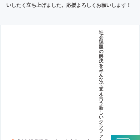
いしたく立ち上げました。応援よろしくお願いします！
社
会
課
題
の
解
決
を
み
ん
な
で
支
え
合
う
新
し
い
ク
ラ
フ
ァ