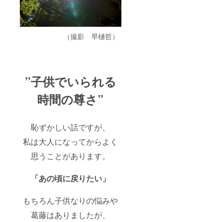
協賛枠
クレ
ジット
エンド
（撮影 早樋哲）
ロール
にてお
名前を
掲載さ
せてい
ただき
”子供でいられる
ます。
（個人
時間の尊さ”
名でも
企業名
でもか
まいま
恥ずかしい話ですが、
せん）
支援時
私は大人になってからよく
に必ず
思うことがあります。
備考欄
に記載
するお
「あの頃に戻りたい」
名前を
ご記入
くださ
もちろん子供なりの悩みや
い。
葛藤はありましたが、