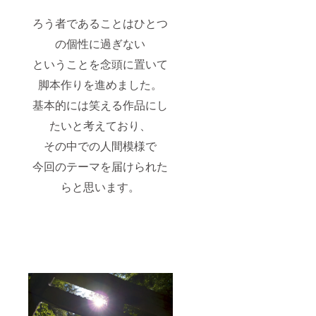
ます。
せしま
■都内試
す。
ろう者であることはひとつ
写会ご
招待 映
の個性に過ぎない
画完成
ということを念頭に置いて
後の
2025年
脚本作りを進めました。
5月以降
を予定
基本的には笑える作品にし
してお
りま
たいと考えており、
す。会
場は現
その中での人間模様で
在調整
今回のテーマを届けられた
中で
す。詳
らと思います。
細決定
後、
CAMPF
IREの
メッ
セージ
機能、
活動報
告にて
お知ら
せしま
す。 ■