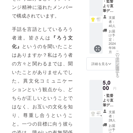
・監督
より直
ンジ精神に溢れたメンバー
筆デー
で構成されています。
タ御礼
支援
メール
者：
・【監
40人
手話を言語としているろう
督オリ
お届
ジナル
け予
者達。皆さんは
『ろう文
デザイ
定：
ン】
2024
化』
というのを聞いたこと
年06
なっ
こ
月
ちゃんT
の
はありますか？私はろう者
リ
シャツ
タ
ー
（1枚）
の方々と関わるまでは、聞
ン
詳細を見る
を
色は黄
選
択
いたことがありませんでし
色、
す
る
オート
た。異文化コミュニケー
5,0
ミー
ル、イ
00
円
ションという観点から、ど
ンディ
・監督
ゴの3色
ちらが正しいということで
より直
サイズ
筆デー
はS、
はなく、お互いの文化を知
タ御礼
M、L、
支援
メール
り、尊重し合うというこ
XLより
者：
・【中
お選び
28人
と。一つの目標に向う彼ら
村一夫
いただ
お届
オリジ
けま
け予
の姿は、障がいの有無関係