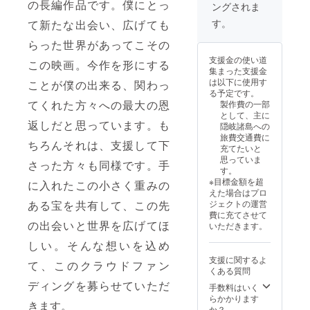
の長編作品です。僕にとっ
ングされま
一夫オ
さい※
ル、デ
リジナ
＼柄の
ニム サ
す。
て新たな出会い、広げても
ルデザ
詳細は3
イズ：
イン】
枚目
らった世界があってこその
S、M、
より2枚
（監督
L、XL
支援金の使い道
お選び
この映画。今作を形にする
デザイ
＜サイ
集まった支援金
くださ
ン）、4
ズ＞単
は以下に使用す
ことが僕の出来る、関わっ
い。ど
枚目
位:cm
る予定です。
のよう
（中村
S：身丈
てくれた方々への最大の恩
製作費の一部
な組み
一夫デ
66/身巾
として、主に
合わせ
ザイ
49/肩巾
返しだと思っています。も
隠岐諸島への
でも大
ン）の
44/袖丈
旅費交通費に
丈夫で
写真を
19/身長
ちろんそれは、支援して下
充てたいと
す。 ※
ご参照
163
思っていま
お好き
さった方々も同様です。手
くださ
M：身
す。
なTシャ
い／
丈70/身
※目標金額を超
に入れたこの小さく重みの
ツの種
【監督
巾52/肩
えた場合はプロ
類・
オリジ
巾47/袖
ジェクトの運営
ある宝を共有して、この先
色・サ
ナルデ
丈20/身
費に充てさせて
イズを
ザイ
長170
の出会いと世界を広げてほ
いただきます。
備考欄
ン】
L：身丈
にご記
色：黄
74/身巾
しい。そんな想いを込め
入くだ
色、
55/肩巾
支援に関するよ
さい※
オート
て、このクラウドファン
50/袖丈
くある質問
＼柄の
ミー
22/身長
ディングを募らせていただ
詳細は3
ル、イ
手数料はいく
179
枚目
ンディ
らかかります
XL：身
きます。
（監督
ゴ サイ
か？
丈78/身