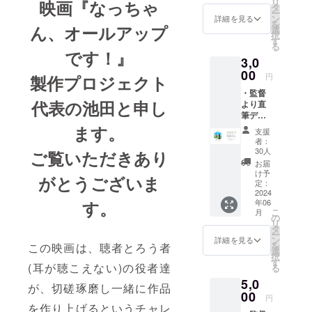
リ
映画『なっちゃ
タ
らお好きな額を
ー
ン
ご支援いただけ
詳細を見る
を
ん、オールアップ
選
ます。とにかく
択
す
応援してるよ！
る
という方、あり
です！』
3,0
がとうございま
00
す。少しでも多
円
製作プロジェクト
くご支援いただ
・監督
けますと嬉しい
代表の池田と申し
より直
です！
筆デー
タ御礼
ます。
支援
メール
者：
・隠岐
30人
ご覧いただきあり
島うち
お届
わ（1
け予
がとうございま
枚） ※
定：
商品サ
2024
年06
す。
イズ※
こ
月
縦
の
リ
34.5cm
タ
ー
× 横
ン
詳細を見る
を
この映画は、聴者とろう者
24.3cm
選
択
(持ち手
す
(耳が聴こえない)の役者達
る
部分
5,0
12.5cm
が、切磋琢磨し一緒に作品
)
00
円
を作り上げるというチャレ