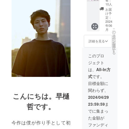
・隠岐
オリジ
ン）の
10人
島うち
ナルデ
写真を
お届
わ ・
ザイ
ご参照
け予
なっ
ン】
定：
くださ
ちゃんT
2024
【中村
い／
年06
シャツ
一夫オ
【監督
こ
月
（2枚）
リジナ
の
オリジ
リ
・映画
ルデザ
タ
ナルデ
ー
配信
イン】
ン
ザイ
詳細を見る
を
URL（
より2枚
選
ン】
択
期間限
お選び
す
色：黄
る
定） ・
くださ
色、
このプロ
都内試
い。ど
オート
ジェクト
写会ご
のよう
ミー
招待 ・
な組み
ル、イ
は、
All-In方
協賛枠
合わせ
ンディ
式
です。
クレ
でも大
ゴ サイ
ジット
丈夫で
ズ：S、
目標金額に
■「なっ
す。 ※
M、L、
関わらず、
ちゃんT
お好き
XL 【中
こんにちは。早樋
シャ
なTシャ
村一夫
2024/04/29
ツ」は
ツの種
オリジ
23:59:59
ま
哲です。
【監督
類・
ナルデ
オリジ
色・サ
ザイ
でに集まっ
ナルデ
イズを
ン】
た金額が
ザイ
備考欄
色：
今作は僕が作り手として初
ン】
にご記
オート
ファンディ
【中村
入くだ
ミー