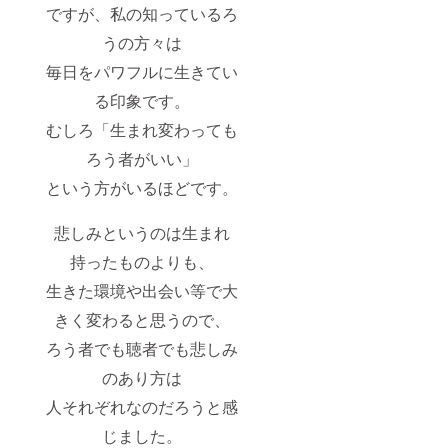
55/肩巾
ですが、私の知っているろ
視聴い
50/袖丈
ただき
うの方々は
22/身長
ます。
179
■都内試
毎日をパワフルに生きてい
XL：身
写会ご
丈78/身
招待 映
る印象です。
巾58/肩
画完成
巾53/袖
後の
むしろ「生まれ変わっても
丈24/身
2025年
長181 ※
ろう者がいい」
5月以降
素材：
を予定
という方がいるほどです。
綿100%
してお
■映画配
りま
信URL
す。会
悲しみというのは生まれ
につい
場は現
て
在調整
持ったものよりも、
※2025
中で
年5月～
す。詳
生きた環境や出会い等で大
限定公
細決定
開予定
後、
きく変わると思うので、
Vimeo
CAMPF
ろう者でも聴者でも悲しみ
（動画
IREの
配信サ
メッ
のあり方は
イト）
セージ
を利用
機能、
人それぞれなのだろうと感
してご
活動報
視聴い
告にて
じました。
ただき
お知ら