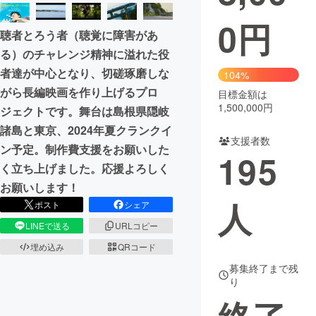
0
円
まちづくり・地域活性化
聴者とろう者（聴覚に障害があ
る）のチャレンジ精神に溢れた役
CAMPFIRE for Social Good
CAMPFIRE Creation
者達が中心となり、切磋琢磨しな
104%
CAMPFIREふるさと納税
machi-ya
コミュニティ
がら長編映画を作り上げるプロ
目標金額は
1,500,000円
ジェクトです。舞台は島根県隠岐
諸島と東京、2024年夏クランクイ
支援者数
ン予定。制作費支援をお願いした
195
く立ち上げました。応援よろしく
お願いします！
人
ポスト
シェア
LINEで送る
URLコピー
埋め込み
QRコード
募集終了まで残
り