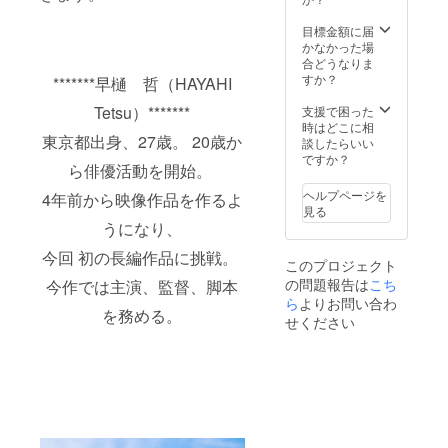
デザイ
ズ：S、
巾58/肩
ン）、4
M、L、
目標金額に届
巾53/袖
枚目
XL 【中
かなかった場
丈24/身
（中村
村一夫
合どうなりま
長181 ※
一夫デ
オリジ
すか？
素材：
*******早樋 哲（HAYAHI
ザイ
ナルデ
綿100%
ン）の
ザイ
Tetsu）*******
支援で困った
■映画配
写真を
ン】
時はどこに相
信URL
ご参照
東京都出身、27歳。 20歳か
色：
談したらいい
につい
くださ
オート
ですか？
て
ら俳優活動を開始。
い／
ミー
※2025
【監督
ル、デ
年5月～
ヘルプページを
4年前から映像作品を作るよ
オリジ
ニム サ
限定公
見る
ナルデ
イズ：
開予定
うになり、
ザイ
S、M、
Vimeo
ン】
L、XL S
（動画
今回 初の長編作品に挑戦。
このプロジェクト
色：黄
：身丈
配信サ
の問題報告は
色、
こち
今作では主演、監督、脚本
66/身巾
イト）
オート
49/肩巾
ら
よりお問い合わ
を利用
を務める。
ミー
44/袖丈
してご
せください
ル、イ
19/身長
視聴い
ンディ
163 M
ただき
ゴ サイ
：身丈
ます。
ズ：S、
70/身巾
M、L、
52/肩巾
XL 【中
47/袖丈
村一夫
20/身長
オリジ
170 L