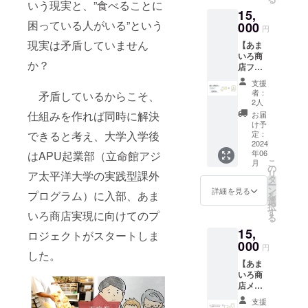
ナル玉
いう現実と、”食べることに
ださ
カチ
15,
ねぎ染
い。ご
（20cm
困っている人がいる”という
めエコ
000
記入の
×20cm
円
バッグ
ない方
）
現実は矛盾していません
【あま
を、心
はMサ
いろ商
を込め
イズを
か？
店ファ
てお送
お送り
ン(プラ
りいた
させて
支援
チナ)】
しま
いただ
者：
矛盾しているからこそ、
あまい
す！ 普
きま
2人
ろ商店
段 のお
す。 内
仕組みを作れば同時に解決
お届
を全力
買い物
容：お
け予
で応
できると考え、大学入学後
でも使
定：
礼メー
援！リ
2024
うこと
ルと活
年06
はAPU起業部（立命館アジ
ターン
ができ
動報告
こ
月
はお礼
ます。
の
書、
リ
ア太平洋大学の実践型課外
メール
内容：
タ
AMAIR
ー
と活動
お礼
ン
OTシャ
詳細を見る
プログラム）に入部、あま
を
報告書
メール
選
ツ
択
を心を
と活動
す
（S.M.L
いろ商店実現に向けてのプ
る
込めて
報告
.XL）
15,
お送り
書、あ
ロジェクトがスタートしま
いたし
000
まいろ
円
した。
ます。
商店ロ
【あま
活動報
ゴ入り
いろ商
告書
玉ねぎ
店メン
は、店
染めエ
バーが
舗の様
コバッ
支援
デザイ