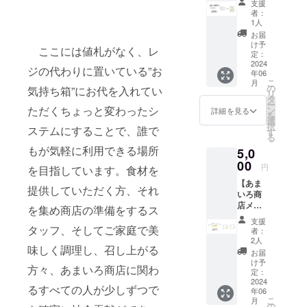
支援
ル
たしま
者：
バー）
す！ ※
1人
】 あま
ランダ
お届
いろ商
ムで封
け予
ここには値札がなく、レ
店を全
入する
定：
力で応
2024
ため、
ジの代わりに置いている”お
年06
援！リ
柄は選
こ
月
ターン
べませ
の
気持ち箱”にお代を入れてい
リ
はお礼
ん。 内
タ
ー
メール
ただくちょっと変わったシ
容：お
ン
詳細を見る
を
と活動
礼メー
選
択
ステムにすることで、誰で
報告書
ルと活
す
る
を心を
動報告
もが気軽に利用できる場所
5,0
込めて
書、絶
お送り
00
景書店
円
を目指しています。食材を
いたし
さんと
【あま
ます。
のコラ
提供していただく方、それ
いろ商
活動報
ボス
店メン
告書は
テッ
を集め商店の準備をするス
バーが
店舗の
カー
支援
デザイ
タッフ、そしてご家庭で美
様子や
者：
ン！ハ
これま
2人
味しく調理し、召し上がる
ンカ
での活
お届
チ】 あ
動様子
け予
方々、あまいろ商店に関わ
まいろ
の写
定：
商店の
2024
真、支
るすべての人が少しずつで
年06
メン
援金の
こ
月
バーが
使い道
の