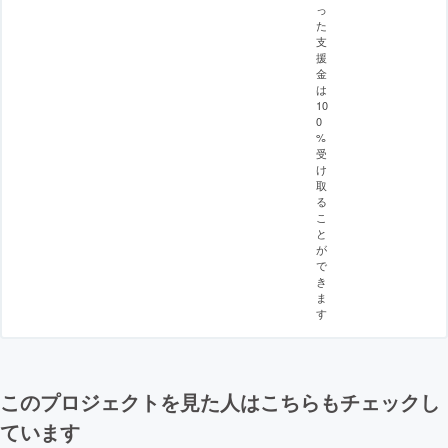
っ
た
支
援
金
は
10
0
%
受
け
取
る
こ
と
が
で
き
ま
す
このプロジェクトを見た人はこちらもチェックし
ています