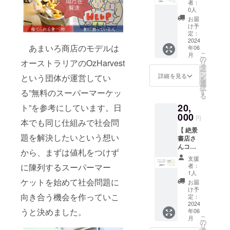
子やこ
グ
者：
ン！ハ
れまで
（36cm
0人
ンカチ
活動の
×36cm
お届
＆アソ
様子の
）
け予
ビLAB
写真、
定：
さんと
2024
支援金
あまいろ商店のモデルは
年06
コラ
の使い
こ
月
ボ！普
道など
の
オーストラリアのOzHarvest
リ
段使い
のコン
タ
ー
できる
テンツ
ン
詳細を見る
という団体が運営してい
を
玉ねぎ
を含め
選
択
染めエ
る予定
る”無料のスーパーマーケッ
す
る
コバッ
です。
20,
ト”を参考にしています。日
グ】 あ
活動報
まいろ
000
告書に
円
本でも同じ仕組みで社会問
商店の
スペ
【 絶景
メン
シャル
題を解決したいという想い
書店さ
バーが
サンク
んコラ
デザイ
スとし
から、まずは値札をつけず
ボ！オ
ンした
てお名
支援
リジナ
オリジ
前を掲
に陳列するスーパーマー
者：
ルス
ナルハ
載しま
1人
テッ
ンカチ
ケットを始めて社会問題に
す。
お届
カー＆
と あま
（ご希
け予
向き合う機会を作っていこ
あまい
いろ商
定：
望の方
ろ商店
2024
店の文
は購入
うと決めました。
年06
メン
字が
の際、
こ
月
バーが
入った
の
備考欄
リ
デザイ
オリジ