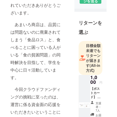
ジを送る
ています。
れていただきありがとうご
ざいます。
リターンを
あまいろ商店は、品質に
選ぶ
は問題ないのに廃棄されて
しまう「食品ロス」と、食
目標金額
べることに困っている人が
未達でも
いる「食の貧困問題」の同
リターン
が届きま
時解決を目指して、学生を
す
(All-in
中心に日々活動していま
方式)
1,0
す。
00
円
今回クラウドファンディ
【ポス
トカー
ングの挑戦に至ったのは、
ド】 こ
れまで
支援
運営に係る資金面の応援を
の活動
者：
の写真
7人
いただきたいということに
にメン
お届