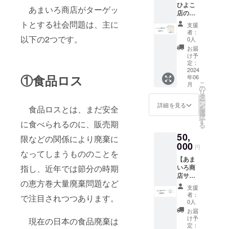
ひよこ
メール
ンした
コバッ
あまいろ商店がターゲッ
店の家
と活動
オリジ
グ
賃サ
報告
トとする社会問題は、主に
ナル
（36cm
支援
ポー
書、 沐
ハ
×36cm
者：
ター】
以下の2つです。
朴さん
ンカチ
0人
）
あまい
とコラ
と あま
お届
ろ商店
ボ 竹箸
いろ商
け予
ひよこ
定：
店の文
店の家
2024
字が
①食品ロス
年06
賃ひと
入った
こ
月
月分を
の
オリジ
リ
支援！
タ
ナル玉
ー
お名前
ン
ねぎ染
詳細を見る
食品ロスとは、まだ安全
を
を1ヶ月
選
めエコ
択
間店内
す
バッグ
に食べられるのに、販売期
る
に掲示
を心を
50,
いたし
限などの関係により廃棄に
込めて
ます。
000
お送り
円
例）
なってしまうもののことを
いたし
【あま
「○○さ
ます！
指し、近年では節分の時期
いろ商
んが応
内容：
店サ
援！あ
お礼
の恵方巻大量廃棄問題など
ポー
まいろ
メール
支援
ター】
商店」
と活動
者：
で注目されつつあります。
店舗内
また、
0人
報告
の壁に
ご支援
書、絶
お届
サポー
いただ
け予
景書店
現在の日本の食品廃棄は
ター様
いた方
定：
さんと