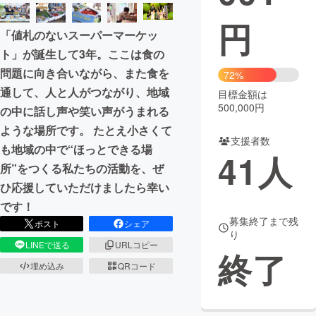
円
まちづくり・地域活性化
「値札のないスーパーマーケッ
ト」が誕生して3年。ここは食の
CAMPFIRE for Social Good
CAMPFIRE Creation
問題に向き合いながら、また食を
72%
CAMPFIREふるさと納税
machi-ya
コミュニティ
通して、人と人がつながり、地域
目標金額は
500,000円
の中に話し声や笑い声がうまれる
ような場所です。 たとえ小さくて
支援者数
も地域の中で“ほっとできる場
41
人
所”をつくる私たちの活動を、ぜ
ひ応援していただけましたら幸い
です！
募集終了まで残
ポスト
シェア
り
LINEで送る
URLコピー
終了
埋め込み
QRコード