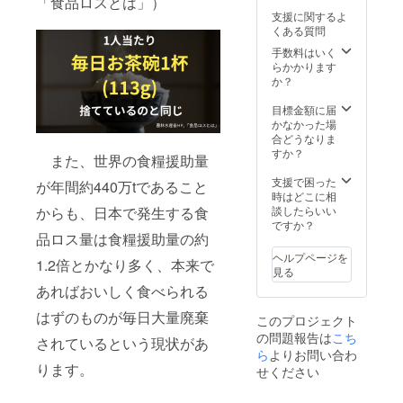
「食品ロスとは」）
定で
真、支
支援に関するよ
す。 リ
援金の
くある質問
ターン
使い道
はお礼
などの
手数料はいく
メール
コンテ
らかかります
と活動
ンツを
か？
報告書
含める
を心を
予定で
目標金額に届
込めて
す。活
かなかった場
お送り
動報告
合どうなりま
いたし
書にス
すか？
また、世界の食糧援助量
ます。
ペシャ
活動報
ルサン
支援で困った
が年間約440万tであること
告書
クスと
時はどこに相
は、店
してお
からも、日本で発生する食
談したらいい
舗の様
名前を
ですか？
品ロス量は食糧援助量の約
子やこ
掲載し
れまで
ます。
ヘルプページを
1.2倍とかなり多く、本来で
活動の
（ご希
見る
様子の
望の方
あればおいしく食べられる
写真、
は購入
支援金
の際、
はずのものが毎日大量廃棄
このプロジェクト
の使い
備考欄
の問題報告は
こち
道など
に掲載
されているという現状があ
のコン
ら
よりお問い合わ
を希望
テンツ
ります。
する名
せください
を含め
前をお
る予定
書きく