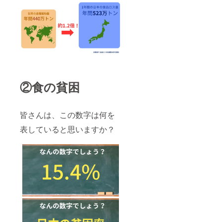
です。
ださ
活動報
い。記
告書に
入がな
スペ
い場合
シャル
は掲載
サンク
できま
スとし
せ
てお名
ん。）
前を掲
内容：
載しま
お礼
②食の貧困
す。
メール
（ご希
と活動
望の方
報告
は購入
書、活
皆さんは、この数字は何を
の際、
動報告
備考欄
書への
表していると思いますか？
に掲載
お名前
を希望
掲載
する名
前をお
書きく
ださ
い。記
入がな
い場合
は掲載
できま
せ