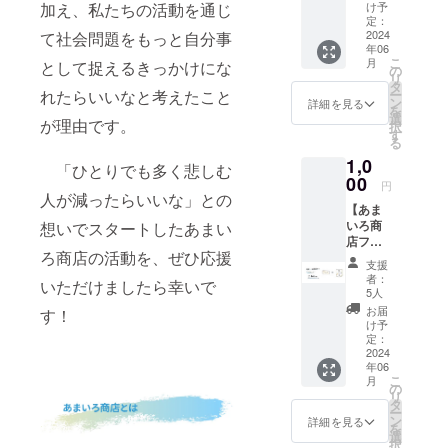
バーか
加え、私たちの活動を通じ
け予
らの
定：
メッ
2024
て社会問題をもっと自分事
年06
セージ
こ
月
として捉えるきっかけにな
が入っ
の
リ
たポス
タ
れたらいいなと考えたこと
ー
トカー
ン
詳細を見る
を
ドを心
選
が理由です。
択
を込め
す
る
てお送
1,0
りいた
「ひとりでも多く悲しむ
しま
00
円
す！ 内
人が減ったらいいな」との
【あま
容：お
いろ商
想いでスタートしたあまい
礼メー
店ファ
ルと活
ろ商店の活動を、ぜひ応援
ン（ブ
動報告
支援
ロン
書、ポ
者：
いただけましたら幸いで
ズ）】
スト
5人
あまい
カード
お届
す！
ろ商店
け予
を全力
定：
で応
2024
年06
援！リ
こ
月
ターン
の
リ
はお礼
タ
ー
メール
ン
詳細を見る
を
と活動
選
択