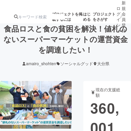
新
ロ
規
グ
会
プロジェクトを掲
はじ
プロジェクト
/
載するには
める
をさがす
イ
員
ン
登
食品ロスと食の貧困を解決！値札の
録
ないスーパーマーケットの運営資金
を調達したい！
人気のプロ
注目のリ
注目の新着プロ
募集終了が近いプ
もうすぐ公開
ジェクト
ターン
ジェクト
ロジェクト
されます
amairo_shohten
ソーシャルグッド
大分県
アート・写真
音楽
現在の支援総
テクノロジー・ガジェット
ゲーム・サ
額
360,
映像・映画
書籍・雑誌
001
ビジネス・起業
チャレンジ