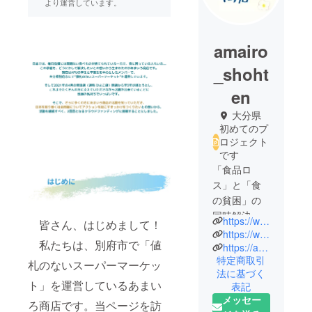
より運営しています。
amairo
_shoht
en
大分県
初めてのプ
ロジェクト
です
「食品ロ
ス」と「食
の貧困」の
同時解決を
https://www.instagram.com/amairo_shohten/?hl=ja
皆さん、はじめまして！
目指して、
https://www.facebook.com/amairoshohten/
私たちは、別府市で「値
別府市で”値
https://amairoshohten.wixsite.com/amairohome
特定商取引
札のない
札のないスーパーマーケッ
法に基づく
スーパー
ト」を運営しているあまい
表記
マーケッ
メッセー
ろ商店です。当ページを訪
ト”を運営し