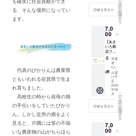
も確実に社会貢献ができ
リ
デザイ
などの
タ
ー
ンした
コンテ
る、そんな場所になってい
ン
詳細を見る
を
オリジ
ンツを
選
択
ます。
ナルハ
含める
す
る
ンカチ
予定で
7,0
を、心
す。 内
を込め
00
容：お
円
てお送
礼メー
【あま
りいた
ルと活
いろ商
しま
動報告
店ファ
す！ひ
書
ン(ゴー
よこ、
支援
ルド)】
リンゴ
者：
あまい
の2パ
0人
代表のぴかりんは農業県
ろ商店
ターン
お届
を全力
があり
け予
ともいわれる佐賀県で生ま
で応
ます。※
定：
援！リ
2024
ランダ
れ育ちました。
年06
ターン
ムで封
こ
月
はお礼
高校生の時から祖母の畑
入する
の
リ
メール
ため、
タ
ー
の手伝いをしていたぴかり
と活動
柄は選
ン
詳細を見る
を
報告書
べませ
選
択
ん。しかし近所の畑をよく
を心を
ん。 内
す
る
込めて
容：お
見ると、片隅には形の不揃
7,0
お送り
礼メー
いたし
00
ルと活
いな農産物の山がちらほら
円
ます。
動報告