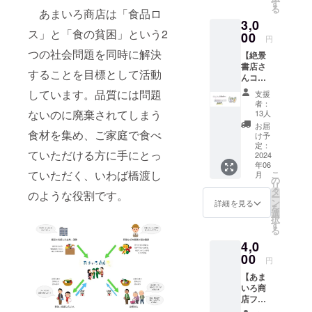
報告書
す
る
あまいろ商店は「食品ロ
を心を
3,0
込めて
ス」と「食の貧困」という2
お送り
00
円
いたし
つの社会問題を同時に解決
【絶景
ます。
書店さ
活動報
することを目標として活動
んコラ
告書は
ボ！オ
店舗の
しています。品質には問題
支援
リジナ
様子や
者：
ルス
これま
ないのに廃棄されてしまう
13人
テッ
での活
お届
食材を集め、ご家庭で食べ
カー】
動様子
け予
別府市
の写
定：
ていただける方に手にとっ
で活動
2024
真、支
年06
中の
援金の
ていただく、いわば橋渡し
こ
月
「絶景
使い道
の
リ
書店」
などの
タ
のような役割です。
ー
さんと
コンテ
ン
詳細を見る
を
のコラ
ンツを
選
択
ボして
含める
す
る
作成し
予定で
4,0
たオリ
す。 内
ジナル
00
容：お
円
ステッ
礼メー
【あま
カーを
ルと活
いろ商
心を込
動報告
店ファ
めてお
書
ン（シ
送りい