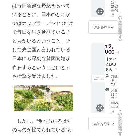
シャ
のメン
定：
は購入
は毎日新鮮な野菜を食べて
ツ】 メ
2024
バーが
の際、
年06
ンバー
デザイ
備考欄
いるときに、日本のどこか
こ
月
の原案
ンした
の
に掲載
リ
をもと
オリジ
タ
ではカップラーメン1つだけ
を希望
ー
に、デ
ナルハ
ン
する名
詳細を見る
を
ザイ
で毎日を生き延びている子
ンカチ
選
前をお
択
ナーさ
を心を
す
書きく
る
どもがいるということ、そ
んにデ
込めて
ださ
12,
ザイン
お送り
い。記
して先進国と言われている
してい
000
いたし
入がな
円
ただい
ます！
い場合
日本にも深刻な貧困問題が
【アソ
たロゴ
内容：
は掲載
ビLAB
が印刷
お礼
できま
存在するということにとて
さんと
されたT
メール
せ
コラ
シャツ
も衝撃を受けました。
と活動
ん。）
支援
ボ！普
を心を
報告
内容：
者：
段使い
込めて
書、絶
7人
お礼
できる
お送り
景書店
メール
お届
玉ねぎ
いたし
さんと
け予
と活動
染めエ
ます！
定：
のコラ
報告
コバッ
2024
サイズ
ボス
書、活
年06
グ】 あ
（S.M.L
テッ
動報告
こ
月
まいろ
.XL）は
の
カー、
書への
リ
商店の
購入時
タ
あまい
お名前
しかし、”食べられるはず
ー
文字が
に備考
ン
ろ商店
詳細を見る
掲載
を
入った
欄にご
選
デザイ
のものが捨てられている”と
択
オリジ
記入く
す
ンハン
る