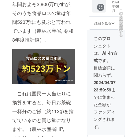
のPRス
2024
として
年間およそ2,800万tですが、
のコラ
年06
ペース
あまい
ボス
こ
月
を設置
そのうち食品ロスの量は年
ろ商店
の
テッ
リ
し、ポ
のSNS
タ
カー、
ー
間523万tにも及ぶと言われ
スター
でお知
ン
詳細を見る
あまい
を
やチラ
らせさ
選
ろ商店
ています（農林水産省, 令和
択
シ、写
せてい
す
デザイ
る
真等を
ただき
このプロ
ンハン
3年度推計値）。
配置い
ます。
カチ
ジェクト
たしま
リター
（20cm
す。ま
ンはお
は、
All-In方
×20cm
た、あ
礼メー
）、あ
式
です。
まいろ
ルと活
まいろ
商店よ
動報告
目標金額に
商店ロ
りSNS
書を心
ゴ入り
関わらず、
にて告
を込め
玉ねぎ
知する
てお送
2024/04/07
染めエ
ことも
りいた
コバッ
23:59:59
ま
可能で
しま
グ
これは国民一人当たりに
す。詳
す。活
でに集まっ
（36cm
しくは
動報告
換算をすると、毎日お茶碗
×36cm
た金額が
後程サ
書は、
）
ポー
一杯分のご飯（約113g)を捨
店舗の
ファンディ
ター様
様子や
ングされま
てているのと同じ量になり
とご相
これま
談させ
で活動
す。
ます。（農林水産省HP,
ていた
の様子
だく予
の写