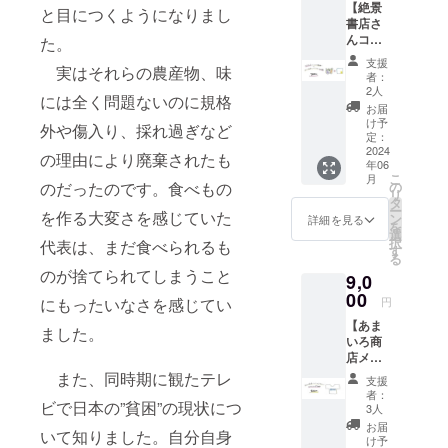
【絶景
活動報
書、あ
と目につくようになりまし
書店さ
告書は
まいろ
んコラ
た。
店舗の
商店デ
ボ！オ
様子や
ザイン
支援
実はそれらの農産物、味
リジナ
これま
ハンカ
者：
ルス
での活
チ
2人
には全く問題ないのに規格
テッ
動様子
（20cm
お届
カー＆
の写
×20cm
け予
外や傷入り、採れ過ぎなど
あまい
真、支
定：
）
ろ商店
2024
援金の
の理由により廃棄されたも
年06
メン
使い道
こ
月
バーが
などの
のだったのです。食べもの
の
リ
デザイ
コンテ
タ
ー
を作る大変さを感じていた
ン！ハ
ンツを
ン
詳細を見る
を
ンカ
含める
選
択
代表は、まだ食べられるも
チ】
予定で
す
る
「絶景
す。活
のが捨てられてしまうこと
9,0
書店」
動報告
さんと
00
書にス
にもったいなさを感じてい
円
のコラ
ペシャ
【あま
ボして
ルサン
ました。
いろ商
作成し
クスと
店メン
たオリ
してお
バーが
ジナル
また、同時期に観たテレ
名前を
支援
デザイ
ステッ
掲載し
者：
ビで日本の”貧困”の現状につ
ン！オ
カーと
ます。
3人
リジナ
あまい
（ご希
お届
いて知りました。自分自身
ルＴ
ろ商店
望の方
け予