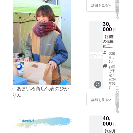
タ
に掲載
ー
ン！ハ
ナル玉
ン
を希望
詳細を見る
を
ンカチ
ねぎ染
選
する名
択
＆アソ
めエコ
す
前をお
る
ビLAB
バッグ
書きく
30,
さんと
を、心
ださ
コラ
000
を込め
い。記
円
ボ！普
てお送
入がな
【別府
段使い
りいた
い場合
の伝統
できる
しま
は掲載
的工芸
玉ねぎ
す！ 内
できま
品！沐
染めエ
容：お
せ
支援
朴さん
コバッ
礼メー
ん。）
者：
とコラ
グ】
ルと活
3人
内容：
ボ 竹
「絶景
動報告
お礼
お届
箸】 "竹
書店」
書、あ
け予
メール
細工職
さんと
定：
まいろ
と活動
人沐朴
2024
のコラ
商店デ
報告
年06
さんと
ボして
ザイン
書、活
こ
←あまいろ商店代表のぴか
月
のコラ
作成し
の
ハンカ
動報告
リ
ボ商品
りん
たオリ
タ
チ
書への
ー
の竹箸
ジナル
ン
（20cm
詳細を見る
お名前
を
を心を
ステッ
選
×20cm
掲載
択
込めて
カーと
す
）、あ
る
お送り
あまい
まいろ
40,
いたし
ろ商店
商店ロ
ます！
000
のメン
ゴ入り
円
内容：
バーが
玉ねぎ
【1か月
お礼
デザイ
染めエ