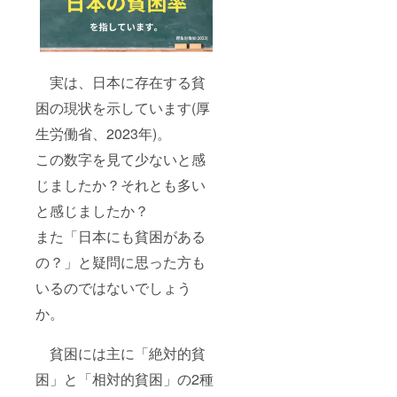
ん。）
内容：
お礼
メール
と活動
報告
実は、日本に存在する貧
書、活
困の現状を示しています(厚
動報告
書への
生労働省、2023年)。
お名前
掲載
この数字を見て少ないと感
じましたか？それとも多い
と感じましたか？
また「日本にも貧困がある
の？」と疑問に思った方も
いるのではないでしょう
か。
貧困には主に「絶対的貧
困」と「相対的貧困」の2種