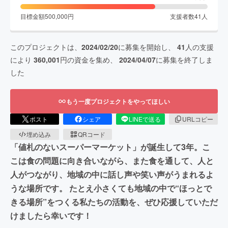
目標金額
500,000
円
支援者数
41
人
このプロジェクトは、
2024/02/20
に募集を開始し、
41
人の支援
により
360,001
円の資金を集め、
2024/04/07
に募集を終了しま
した
もう一度プロジェクトをやってほしい
ポスト
シェア
LINEで送る
URLコピー
埋め込み
QRコード
「値札のないスーパーマーケット」が誕生して3年。こ
こは食の問題に向き合いながら、また食を通して、人と
人がつながり、地域の中に話し声や笑い声がうまれるよ
うな場所です。 たとえ小さくても地域の中で“ほっとで
きる場所”をつくる私たちの活動を、ぜひ応援していただ
けましたら幸いです！