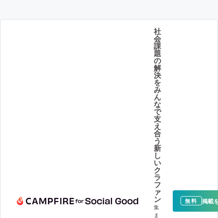
社
会
課
題
の
解
決
を
み
ん
な
で
支
え
合
う
新
し
い
ク
ラ
フ
ァ
ン
掲載
無料
集
ま