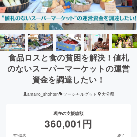
食品ロスと食の貧困を解決！値札
のないスーパーマーケットの運営
資金を調達したい！
amairo_shohten
ソーシャルグッド
大分県
現在の支援総額
360,001
円
終了
72
%達成