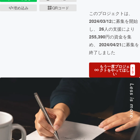
埋め込み
QRコード
このプロジェクトは、
2024/03/12
に募集を開始
し、
26
人の支援により
255,390
円の資金を集
め、
2024/04/21
に募集を
終了しました
もう一度プロジェ
1
クトをやってほし
3
い