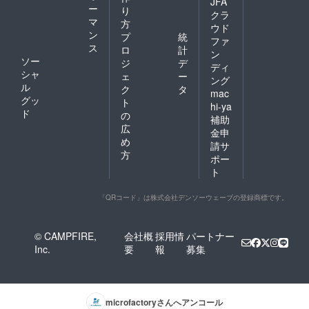
JFA
ー
り
クラ
マ
方
ウド
ン
プ
統
ファ
ス
ロ
計
ン
ソー
ジ
デ
ディ
シャ
ェ
ー
ング
ル
ク
タ
mac
グッ
ト
hi-ya
ド
の
補助
広
金申
め
請サ
方
ポー
ト
「QRコード」は株式会社デンソーウェーブの登録商標です。
© CAMPFIRE,
会社概
採用情
パートナー
Inc.
要
報
募集
microfactory
さんへアンコール