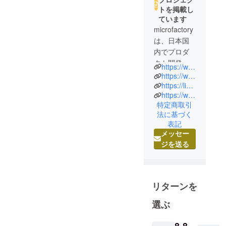
トを掲載し
ています
microfactory
は、日本国
内でプロダ
クト開発に
https://www.microfactory.jp
勤しむガ
https://www.instagram.com/microfactory_jp/
ジェット・
https://lin.ee/FO0NygF
https://www.timaze.jp
プロダクト
特定商取引
好きのメン
法に基づく
バーが、世
表記
界に目を向
メッセー
けクリエイ
ジを送る
ティブな
「もの」を
集め皆様に
お届けする
リターンを
キュレー
選ぶ
ションスト
アです。