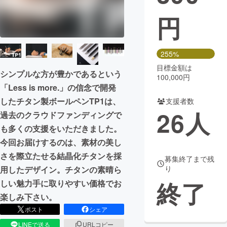
円
まちづくり・地域活性化
CAMPFIRE for Social Good
CAMPFIRE Creation
255%
CAMPFIREふるさと納税
machi-ya
コミュニティ
目標金額は
シンプルな方が豊かであるという
100,000円
「Less is more.」の信念で開発
したチタン製ボールペンTP1は、
支援者数
26
人
過去のクラウドファンディングで
も多くの支援をいただきました。
今回お届けするのは、素材の美し
さを際立たせる結晶化チタンを採
募集終了まで残
り
用したデザイン。チタンの素晴ら
終了
しい魅力手に取りやすい価格でお
楽しみ下さい。
ポスト
シェア
LINEで送る
URLコピー