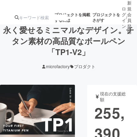
新
ロ
規
グ
会
プロジェクトを掲載
プロジェクトを
/
するには
さがす
イ
員
ン
登
永く愛せるミニマルなデザイン。チ
録
タン素材の高品質なボールペン
「TP1-V2」
人気のプロ
注目のリ
注目の新着プロ
募集終了が近いプ
もうすぐ公開
ジェクト
ターン
ジェクト
ロジェクト
されます
microfactory
プロダクト
アート・写真
音楽
現在の支援総
テクノロジー・ガジェット
ゲーム・サ
額
255,
映像・映画
書籍・雑誌
390
ビジネス・起業
チャレンジ