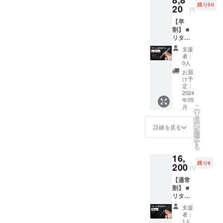
8,8
残り50
20
円
独自の工夫
【早
とアイディ
割】 ■
アに満ちた
リター
ン内容
プロダクト
支援
TP1-V1
者：
を厳選し、
・
0人
皆様にお届
SI（ナ
お届
チュラ
けしていま
け予
ルチタ
定：
す。
ン） ・
2024
年05
--
GR（グ
こ
月
レー[サ
の
リ
ンドブ
タ
ー
「小さな工
ラス
ン
詳細を見る
を
ト]、
場」という
選
択
129mm
す
名前の通
る
） ・
り、小さな
16,
GR-
残り9
G（グ
200
トライから
円
レー[サ
うまれるク
【通常
ンドブ
割】 ■
リエイティ
ラス
リター
ト]、
ブなものづ
ン内容
116mm
支援
くりを行う
TP1-
） 一般
者：
BL（通
販売予
海外のプロ
1人