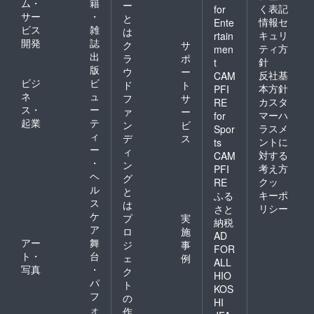
ム・
籍
ー
く表記
for
サー
・
と
情報セ
Ente
ビス
雑
は
キュリ
rtain
開発
誌
ク
サ
ティ方
men
出
ラ
ポ
針
t
版
ウ
ー
反社基
CAM
ビジ
ビ
ド
ト
本方針
PFI
ネ
ュ
フ
サ
カスタ
RE
ス・
ー
ァ
ー
マーハ
for
起業
テ
ン
ビ
ラスメ
Spor
ィ
デ
ス
ントに
ts
ー
ィ
対する
CAM
・
ン
考え方
PFI
ヘ
グ
クッ
RE
ル
と
キーポ
ふる
ス
は
リシー
さと
ケ
プ
実
納税
ア
ロ
施
AD
アー
舞
ジ
事
FOR
ト・
台
ェ
例
ALL
写真
・
ク
HIO
パ
ト
KOS
フ
の
HI
ォ
作