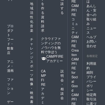
RE
は
地
を
談
CAM
あんし
域
作
す
PFI
ん・安
活
る
る
RE
全への
性
資
コ
取り組
化
料
ミュ
み
プロ
音
請
ニ
ニュー
ダク
楽
求
ティ
ス
ト
CAM
ヘルプ
クラウドファ
フー
チ
PFI
お問い
ンディングの
ド・
ャ
RE
合わせ
ノウハウを無
飲食
レ
Crea
料で学ぼう
店
ン
tion
各種規定
CAMPFIRE
ジ
CAM
アカデミー
アニ
ス
利用規
PFI
メ・
ポ
約
RE
漫画
ー
CA
説
細則
for
ツ
MP
明
プライ
Soci
ファ
映
FI
会
バシー
al
ッ
像
RE
・
ポリ
Goo
ショ
・
ア
相
シー
d
ン
映
カ
談
特定商
CAM
画
デ
会
取引法
PFI
ゲー
書
ミ
に基づ
RE