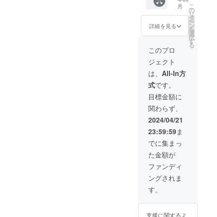
GR（グ
た場
りま
規販売
こ
月
レー、
合、使
の
す。 ※
価格が
リ
129mm
用部材
タ
本プロ
販売予
ー
） ・
の供給
ン
ジェク
詳細を見る
定価格
を
GR-
状況、
選
トを通
より下
択
G（グ
製造工
す
して想
がる可
る
レー、
程上の
定を上
このプロ
能性も
116mm
都合、
回る皆
ござい
ジェクト
） 一般
天災や
様から
ます。
販売予
コロナ
ご支援
は、
All-In方
定価
禍等に
を頂
式
です。
格：
よる物
き、現
9,800円
流混乱
在進め
目標金額に
リター
など、
ている
関わらず、
ン提供
出荷時
環境か
価格：
期が遅
ら量産
2024/04/21
8,330円
れる場
体制を
23:59:59
ま
※このリ
合があ
更に整
ターン
りま
えるこ
でに集まっ
は送
す。 ※
とがで
た金額が
料・税
本プロ
きた場
込で
ジェク
合、正
ファンディ
す。 ※
トを通
規販売
ングされま
ご支援
して想
価格が
の数が
定を上
販売予
す。
想定を
回る皆
定価格
上回っ
様から
より下
た場
ご支援
がる可
支援に関するよ