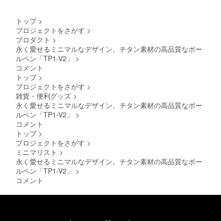
き、現
在進め
ている
トップ
>
環境か
プロジェクトをさがす
>
ら量産
プロダクト
>
体制を
更に整
永く愛せるミニマルなデザイン。チタン素材の高品質なボー
えるこ
ルペン「TP1-V2」
>
とがで
コメント
きた場
トップ
>
合、正
プロジェクトをさがす
>
規販売
雑貨・便利グッズ
>
価格が
販売予
永く愛せるミニマルなデザイン。チタン素材の高品質なボー
定価格
ルペン「TP1-V2」
>
より下
コメント
がる可
トップ
>
能性も
プロジェクトをさがす
>
ござい
ます。
ミニマリスト
>
永く愛せるミニマルなデザイン。チタン素材の高品質なボー
ルペン「TP1-V2」
>
コメント