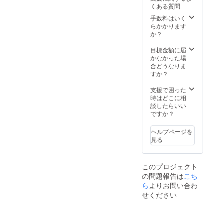
合、使
を頂
能性も
くある質問
用部材
き、現
ござい
の供給
在進め
手数料はいく
ます。
状況、
ている
らかかります
製造工
環境か
か？
程上の
ら量産
都合、
体制を
目標金額に届
天災や
更に整
かなかった場
コロナ
えるこ
合どうなりま
禍等に
とがで
すか？
よる物
きた場
流混乱
合、正
支援で困った
など、
規販売
時はどこに相
出荷時
価格が
談したらいい
期が遅
販売予
ですか？
れる場
定価格
合があ
より下
ヘルプページを
りま
がる可
見る
す。 ※
能性も
本プロ
ござい
ジェク
ます。
このプロジェクト
トを通
の問題報告は
こち
して想
定を上
ら
よりお問い合わ
回る皆
せください
様から
ご支援
を頂