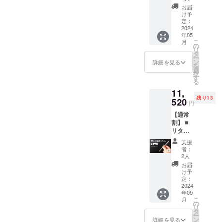
常盤チ
定価
お届
ダクトブラ
タン・
格：
け予
ンドを追い
黒） 一
9,800円
定：
般販売
2024
リター
かけ、機動
年05
予定価
ン提供
こ
力の高いス
月
格：
価格：
の
リ
18,000
モールチー
8,820円
タ
ー
円 リ
※このリ
ン
詳細を見る
ムで活動
を
ターン
ターン
選
択
中。
提供価
は送
す
る
格：
料・税
11,
16,200
込で
皆様からの
残り13
円 ※こ
520
す。 ※
円
貴重なご意
のリ
ご支援
【通常
ターン
の数が
見は、活動
割】 ■
は送
想定を
の原動力。
リター
料・税
上回っ
ン内容
込で
製品メー
た場
支援
TP1-V2-
す。 ※
合、使
者：
カーに
IS（結
ご支援
用部材
2人
フィード
晶化チ
の数が
の供給
お届
タン・
想定を
状況、
け予
バックし、
シル
上回っ
定：
製造工
より良い製
バー）
2024
た場
程上の
年05
一般販
品の開発に
合、使
都合、
こ
月
売予定
用部材
の
天災や
繋げていき
リ
価格：
の供給
タ
コロナ
ー
ます。ま
12,800
状況、
ン
禍等に
詳細を見る