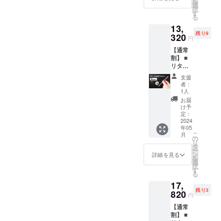
を
円 リ
製造工
選
た、これか
よる物
択
ターン
程上の
す
流混乱
らも国内の
る
提供価
都合、
など、
13,
クリエイ
格：
天災や
出荷時
残り9
11,520
320
コロナ
期が遅
ティブな製
円
円 ※こ
禍等に
れる場
品開発に注
【通常
のリ
よる物
合があ
割】 ■
ターン
力し、皆様
流混乱
りま
リター
は送
など、
す。 ※
に喜んでい
ン内容
料・税
出荷時
本プロ
支援
ただけるよ
TP1-V2-
込で
期が遅
ジェク
者：
IP（結
す。 ※
れる場
1人
う努めてま
トを通
晶化チ
ご支援
合があ
して想
お届
いります。
タン・
の数が
りま
け予
定を上
ゴール
想定を
定：
す。 ※
回る皆
ド or
2024
上回っ
本プロ
様から
どうぞ、私
年05
パープ
た場
ジェク
ご支援
こ
月
たちの活動
ル） 一
合、使
の
トを通
を頂
リ
般販売
用部材
タ
を温かく応
して想
き、現
ー
予定価
の供給
ン
定を上
詳細を見る
在進め
援いただけ
を
格：
状況、
選
回る皆
ている
択
れば幸いで
14,800
製造工
す
様から
環境か
る
円 リ
程上の
ご支援
す。
ら量産
17,
ターン
都合、
を頂
体制を
残り3
提供価
820
天災や
き、現
更に整
円
格：
コロナ
在進め
えるこ
【通常
13,320
禍等に
ている
とがで
割】 ■
円 ※こ
よる物
環境か
きた場