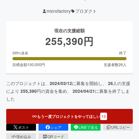
microfactory
プロダクト
現在の支援総額
255,390
円
終了
255
%達成
目標金額
100,000
円
支援者数
26
人
このプロジェクトは、
2024/03/12
に募集を開始し、
26
人の支援
により
255,390
円の資金を集め、
2024/04/21
に募集を終了しま
した
もう一度プロジェクトをやってほしい
13
ポスト
シェア
LINEで送る
URLコピー
埋め込み
QRコード