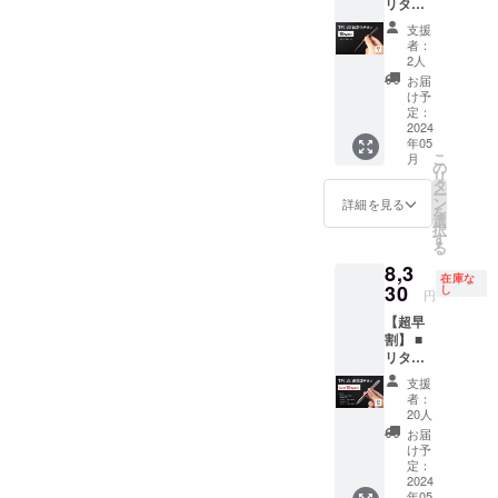
リター
のリ
流混乱
ら量産
合、正
ン内容
ターン
など、
体制を
規販売
支援
TP1-V2-
は送
出荷時
更に整
者：
価格が
IS-
料・税
期が遅
2人
えるこ
販売予
BL（結
込で
れる場
とがで
お届
定価格
晶化チ
す。 ※
合があ
け予
きた場
より下
タン・
ご支援
定：
りま
合、正
がる可
黒） 一
2024
の数が
す。 ※
規販売
能性も
年05
般販売
想定を
本プロ
価格が
ござい
こ
月
予定価
上回っ
の
ジェク
販売予
ます。
リ
格：
た場
タ
トを通
定価格
ー
19,800
合、使
ン
して想
詳細を見る
より下
を
円 リ
用部材
選
定を上
がる可
択
ターン
の供給
す
回る皆
能性も
る
提供価
状況、
様から
ござい
8,3
格：
製造工
ご支援
ます。
在庫な
17,820
30
程上の
し
を頂
円
円 ※こ
都合、
き、現
【超早
のリ
天災や
在進め
割】 ■
ターン
コロナ
ている
リター
は送
禍等に
環境か
ン内容
料・税
よる物
ら量産
支援
TP1-V1
込で
流混乱
体制を
者：
・
す。 ※
など、
20人
更に整
SI（ナ
ご支援
出荷時
えるこ
お届
チュラ
の数が
期が遅
け予
とがで
ルチタ
想定を
定：
れる場
きた場
ン） ・
2024
上回っ
合があ
合、正
年05