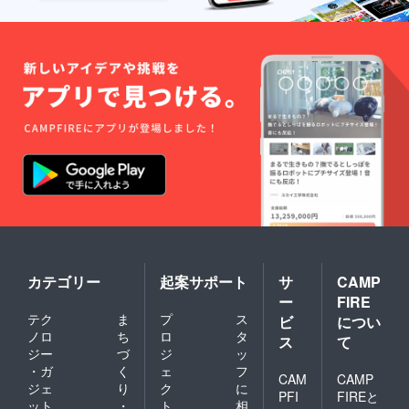
カテゴリー
起案サポート
サ
CAMP
ー
FIRE
テク
ま
プ
ス
ビ
につい
ノロ
ち
ロ
タ
ス
て
ジー
づ
ジ
ッ
・ガ
く
ェ
フ
CAM
CAMP
ジェ
り
ク
に
PFI
FIREと
ット
・
ト
相