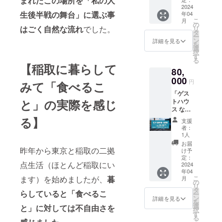
まれたこの場所を「私の人
す。ま
りいた
供しま
2024
た、ご
します
生後半戦の舞台」に選ぶ事
年04
す。 お
宿泊の
ので、
こ
月
仕事が
お客様
の
ご利用
はごく自然な流れ
でした。
リ
できる
には
タ
の際に
ー
ような
「お総
ン
はス
詳細を見る
を
環境も
菜 な
選
マート
択
ご用意
ぎ」の
す
フォン
る
いたし
お総菜
などで
【稲取に暮らして
80,
ますの
で朝食
ご利用
で、
000
をご用
券をお
円
みて「食べるこ
ワー
意しま
見せく
「ゲス
ケー
す。
ださ
と」の実際を感じ
トハウ
ション
（通常
い。 宿
ス な
で稲取
はオプ
泊予約
ぎ」に2
に滞在
る】
ショ
方法な
支援
週間ご
してみ
ン） 宿
どは別
者：
滞在頂
ません
泊券は
1人
途ご連
ける滞
か？ お
メール
絡させ
お届
在券を1
昨年から東京と稲取の二拠
部屋は1
でお送
け予
て頂き
枚ご提
名様向
定：
りいた
ます。
点生活（ほとんど稲取にい
供しま
2024
けの個
します
繁忙期
年04
す。 お
室をご
ので、
など宿
ます）を始めましたが、
暮
こ
月
仕事が
用意い
の
ご利用
泊日の
リ
できる
たしま
タ
の際に
ご要望
らしていると「食べるこ
ー
ような
す。
ン
はス
詳細を見る
に沿え
を
環境も
（洗濯
選
マート
と」に対しては不自由さを
ない場
択
ご用意
機や乾
す
フォン
合がご
る
いたし
燥機な