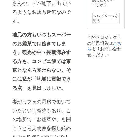
さんや、デパ地下に出てい
見せく
ナーと
じめご
ですか？
ださ
して
了承く
るようなお店も皆無なので
い。 滞
キャリ
ださ
ヘルプページを
在予約
アをス
い。 有
す。
見る
方法な
ター
効期
どは別
ト。そ
限：1年
途ご連
の後EC
（2025
地元の方もいつもスーパー
このプロジェクト
絡させ
事業部
年4月末
の問題報告は
こち
のお総菜では飽きてしま
て頂き
の責任
まで）
ます。
者兼
ら
よりお問い合わ
う。観光や中・長期滞在す
繁忙期
SEO担
せください
など滞
当など
る方も、コンビニ飯では東
在日程
を経
のご要
て、
京となんら変わらない。そ
望に沿
2015年
えない
東京都
こに私が「地域に貢献でき
場合が
渋谷区
ござい
の大手
る点」を見出しました。
ます。
ネット
あらか
マーケ
妻がカフェの厨房で働いて
じめご
ティン
了承く
グ会社
いたという経緯もあり、こ
ださ
にSEO
い。 有
コンサ
の場所で「お総菜や」を開
効期
ルタン
限：1年
トとし
こうと考え物件を探し始め
（2025
て転
年4月末
職。 大
たのが昨年3月のことです。