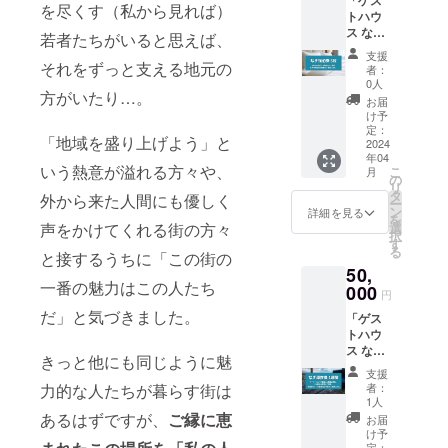
「ゲス
相談く
見せく
ます。
を尽くす（私から見れば）
トハウ
ださ
ださ
複数枚
ス な
い。 1
い。 宿
若者たちがいると思えば、
の同時
ぎ」に1
枚あた
泊予約
利用に
支援
泊2日で
それをずっと支える地元の
り2名様
方法な
よる複
者：
ご宿泊
までご
どは別
0人
数名で
方がいたり…。
できる
宿泊で
途ご連
のご宿
お届
宿泊券
きま
絡させ
け予
泊はで
を5枚ご
す。ま
定：
て頂き
きませ
「地域を盛り上げよう」と
提供し
2024
た、ご
ます。
ん。 繁
年04
ます。
宿泊の
繁忙期
忙期な
いう熱意が溢れる方々や、
こ
月
連泊や
お客様
の
など宿
ど宿泊
リ
複数枚
には
タ
泊日の
外から来た人間にも優しく
日のご
ー
の同時
「お総
ン
ご要望
詳細を見る
要望に
を
利用も
菜 な
声をかけてくれる街の方々
選
に沿え
沿えな
択
対応で
ぎ」の
す
ない場
い場合
る
と接するうちに「この街の
きる場
お総菜
合がご
がござ
50,
合があ
で朝食
ざいま
いま
一番の魅力はこの人たち
ります
000
をご用
す。あ
す。あ
円
のでご
意しま
らかじ
らかじ
だ」と気づきました。
「ゲス
相談く
す。
めご了
めご了
トハウ
ださ
（通常
承くだ
承くだ
ス な
い。 1
はオプ
さい。
さい。
きっと他にも同じように魅
ぎ」に1
枚あた
ショ
有効期
有効期
支援
週間ご
り2名様
ン） 宿
力的な人たちが暮らす街は
限：1年
者：
限：1年
滞在頂
までご
泊券は
1人
（2025
（2025
ける滞
宿泊で
あるはずですが、
ご縁に恵
メール
年4月末
お届
年4月末
在券を1
きま
でお送
け予
まで）
まで）
枚ご提
定：