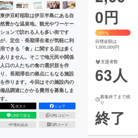
0
円
まちづくり・地域活性化
東伊豆町稲取は伊豆半島にある自
然豊かな温泉地。観光やワーケー
CAMPFIRE for Social Good
CAMPFIRE Creation
ションで訪れる人も多い街です
101%
CAMPFIREふるさと納税
machi-ya
コミュニティ
が、定住・長期滞在者が気軽に利
目標金額は
1,000,000円
用できる「食」に関する店は多く
ありません。そこで地元民や関係
支援者数
人口の人たちの食の選択肢を作
63
人
り、長期滞在の拠点にもなる施設
を作ります。今回はその施設内の
備品調達にかかる費用を募集しま
募集終了まで残
す。
り
ポスト
シェア
終了
LINEで送る
URLコピー
埋め込み
QRコード