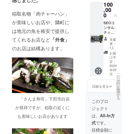
感じました。
などで
ざいま
100
ますの
ども完
ご利用
す。あ
で、
,00
備の予
券をお
らかじ
稲取名物「肉チャーハン」
ワー
定で
0
見せく
めご了
円
ケー
す） ま
ださ
承くだ
が美味しいお店や、隣町に
ション
SEOコ
た、
い。 宿
さい。
で稲取
ンサル
「お総
泊予約
有効期
は地元の魚を格安で提供し
に滞在
ティン
菜 な
方法な
限：1年
してみ
グ歴 約
ぎ」の
どは別
てくれるお店など
「外食」
（2025
支援
ません
15年の
営業日
途ご連
年4月末
者：
か？ お
井上
（火曜
のお店は結構あります。
絡させ
1人
まで）
部屋は1
が、あ
定休予
て頂き
お届
名様向
なたの
定）に
ます。
け予
けの個
ウェブ
は、お
定：
繁忙期
室をご
サイト
2024
総菜で
など宿
年05
用意い
のSEO
夕食も
泊日の
こ
月
たしま
分析を
ご用意
の
ご要望
リ
す。
実施し
いたし
タ
に沿え
ー
（洗濯
てレ
ます。
ン
ない場
詳細を見る
を
機や乾
ポート
（通常
選
合がご
択
燥機な
にまと
はオプ
す
ざいま
る
「さんま寿司」下田市白浜
ども完
め、1時
ショ
す。あ
このプロ
備の予
間のレ
ン） 滞
らかじ
が発祥ですが、稲取の近くに
ジェクト
定で
ポート
在券は
めご了
す） ま
説明と
メール
承くだ
は、
All-In方
も美味しいお店があります
た、
質疑応
でお送
さい。
式
です。
「お総
答のお
りいた
有効期
菜 な
打ち合
します
限：1年
目標金額に
ぎ」の
わせを
ので、