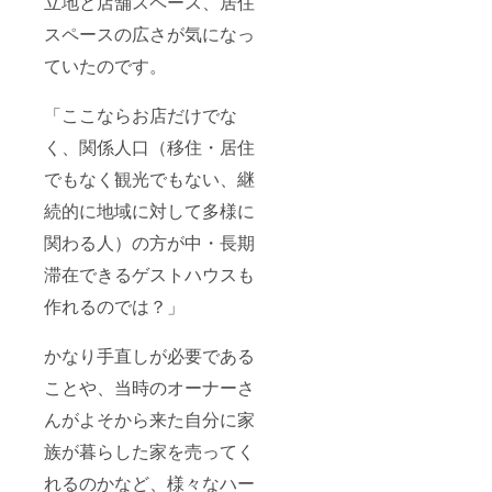
立地と店舗スペース、居住
【ご注
スペースの広さが気になっ
意】 レ
ポート
ていたのです。
の納品
には1か
月程度
「ここならお店だけでな
頂きま
す。 サ
く、関係人口（移住・居住
イトの
規模に
でもなく観光でもない、継
よって
分析範
続的に地域に対して多様に
囲を限
関わる人）の方が中・長期
定させ
て頂く
滞在できるゲストハウスも
場合が
ござい
作れるのでは？」
ます。
かなり手直しが必要である
ことや、当時のオーナーさ
んがよそから来た自分に家
族が暮らした家を売ってく
れるのかなど、様々なハー