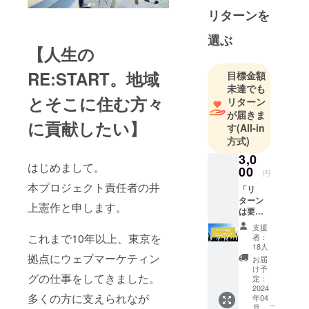
リターンを
選ぶ
【人生の
RE:START。地域
目標金額
未達でも
とそこに住む方々
リターン
が届きま
に貢献したい】
す
(All-in
方式)
3,0
はじめまして。
00
円
本プロジェクト責任者の井
「リ
ターン
上憲作と申します。
は要ら
ない
支援
よ！た
これまで10年以上、東京を
者：
だただ
18人
応
拠点にウェブマーケティン
お届
援！」
け予
グの仕事をしてきました。
という
定：
方はこ
2024
多くの方に支えられなが
年04
ちらを
こ
月