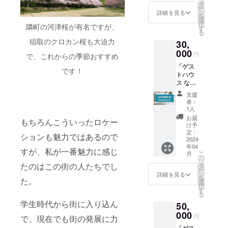
泊でき
す。
タ
認くだ
ー
る宿泊
（通常
ン
詳細を見る
さい。
を
券を1枚
はオプ
選
択
隣町の河津桜が有名ですが、
ご提供
ショ
す
る
しま
ン） 宿
稲取のクロカン桜も大迫力
30,
す。
泊券は
「お総
000
メール
円
で、これからの季節おすすめ
菜 な
でお送
「ゲス
ぎ」の
りいた
です！
トハウ
お総菜
します
ス な
で朝食
ので、
ぎ」に1
をご用
ご利用
支援
泊2日で
意しま
の際に
者：
ご宿泊
す。 宿
はス
1人
できる
泊券は
マート
お届
もちろんこういったロケー
宿泊券
メール
フォン
け予
を3枚ご
でお送
定：
などで
ションも魅力ではあるので
提供し
2024
りいた
ご利用
年04
ます。
します
券をお
すが、私が一番魅力に感じ
こ
月
連泊や
ので、
の
見せく
リ
複数枚
たのはこの街の人たちでし
ご利用
タ
ださ
ー
の同時
の際に
ン
い。 宿
詳細を見る
を
た。
利用も
はス
選
泊予約
択
対応で
マート
す
方法な
る
きる場
フォン
どは別
学生時代から街に入り込ん
50,
合があ
などで
途ご連
ります
000
ご利用
絡させ
円
で、現在でも街の発展に力
のでご
券をお
て頂き