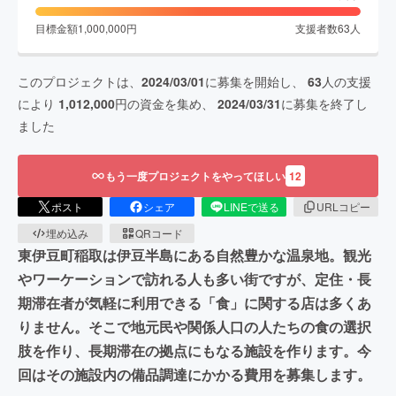
目標金額
1,000,000
円
支援者数
63
人
このプロジェクトは、
2024/03/01
に募集を開始し、
63
人の支援
により
1,012,000
円の資金を集め、
2024/03/31
に募集を終了し
ました
もう一度プロジェクトをやってほしい
12
ポスト
シェア
LINEで送る
URLコピー
埋め込み
QRコード
東伊豆町稲取は伊豆半島にある自然豊かな温泉地。観光
やワーケーションで訪れる人も多い街ですが、定住・長
期滞在者が気軽に利用できる「食」に関する店は多くあ
りません。そこで地元民や関係人口の人たちの食の選択
肢を作り、長期滞在の拠点にもなる施設を作ります。今
回はその施設内の備品調達にかかる費用を募集します。