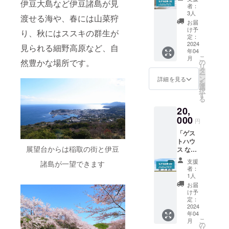
伊豆大島など伊豆諸島が見
泊2日、
ンなど
妻で
たラベ
者：
1名様が
でお見
チョイ
3人
ルや注
渡せる海や、春には山菜狩
ご宿泊
せくだ
スして
意書き
お届
できる
さい。
お送り
け予
をご確
り、秋にはススキの群生が
宿泊券
有効期
定：
いたし
認くだ
を3枚ご
2024
限：1年
ます！
見られる細野高原など、自
さい。
年04
提供し
（2025
原材料
こ
月
ます。
然豊かな場所です。
年4月末
の
及び添
リ
連泊も
まで）
タ
加物等
ー
対応で
ン
の食品
詳細を見る
を
きる場
選
表示は
択
合があ
す
お届け
る
ります
商品の
20,
のでご
ラベル
相談く
000
に表記
円
ださ
されま
「ゲス
い。 ま
す。 商
トハウ
た、ご
品開封
展望台からは稲取の街と伊豆
ス な
宿泊の
前には
ぎ」の
お客様
必ずお
支援
諸島が一望できます
ファミ
には
届けの
者：
リータ
「お総
1人
リター
イプの
菜 な
ンに貼
お届
お部屋
ぎ」の
け予
付され
（3～4
お総菜
定：
たラベ
名様）
2024
で朝食
ルや注
年04
に、1泊
をご用
意書き
こ
月
2日ご宿
意しま
の
をご確
リ