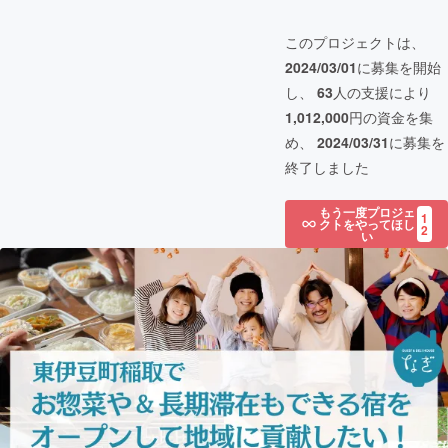
このプロジェクトは、
2024/03/01
に募集を開始
し、
63
人の支援により
1,012,000
円の資金を集
め、
2024/03/31
に募集を
終了しました
もう一度プロジェ
1
クトをやってほし
2
い