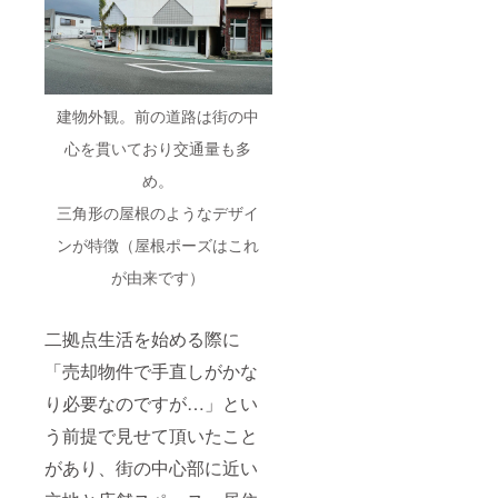
求人、
ECサイ
トな
ど、
データ
ベース
建物外観。前の道路は街の中
を使っ
た大量
心を貫いており交通量も多
のペー
ジ数を
め。
持つサ
イトの
三角形の屋根のようなデザイ
SEOが
ンが特徴（屋根ポーズはこれ
得意。
現在は
が由来です）
東伊豆
町稲取
に居住
しなが
二拠点生活を始める際に
ら、10
「売却物件で手直しがかな
社以上
のSEO
り必要なのですが…」とい
コンサ
ルティ
う前提で見せて頂いたこと
ングを
行って
があり、街の中心部に近い
いま
す。