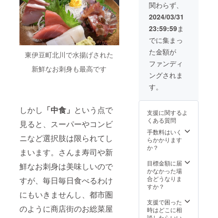
（2025
関わらず、
営業日
行いま
ご利用
年4月末
（火曜
す。
の際に
まで）
2024/03/31
定休予
SEOに
はス
23:59:59
ま
定）に
おける
マート
は、お
問題点
フォン
でに集まっ
総菜で
の洗い
などで
た金額が
夕食も
出しだ
ご利用
東伊豆町北川で水揚げされた
ご用意
けでな
券をお
ファンディ
いたし
く、今
新鮮なお刺身も最高です
見せく
ングされま
ます。
後の
ださ
（通常
SEO施
い。 滞
す。
はオプ
策に関
在予約
ショ
するア
方法な
ン） 滞
ドバイ
どは別
しかし
「中食」
という点で
支援に関するよ
在券は
スもい
途ご連
くある質問
メール
たしま
見ると、スーパーやコンビ
絡させ
でお送
す。
て頂き
手数料はいく
ニなど選択肢は限られてし
りいた
【プロ
ます。
らかかります
します
フィー
繁忙期
か？
まいます。さんま寿司や新
ので、
ル】 井
など滞
ご利用
上 憲作
在日程
目標金額に届
鮮なお刺身は美味しいので
の際に
2005年
のご要
かなかった場
はス
からパ
望に沿
合どうなりま
すが、毎日毎日食べるわけ
マート
ソコン
えない
すか？
フォン
販売会
にもいきませんし、都市圏
場合が
などで
社の
ござい
支援で困った
のように商店街のお総菜屋
ご利用
ウェブ
ます。
時はどこに相
券をお
デザイ
あらか
談したらいい