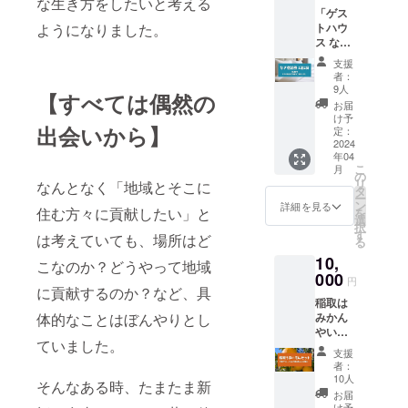
スマー
な生き方をしたいと考える
「ゲス
トフォ
ようになりました。
トハウ
ンなど
ス な
でお見
ぎ」に1
せくだ
支援
泊2日で
さい。
者：
ご宿泊
有効期
9人
【すべては偶然の
できる
限：1年
お届
宿泊券
（2025
け予
出会いから】
を1枚ご
年4月末
定：
提供し
2024
まで）
年04
ます。
こ
月
ご宿泊
の
リ
なんとなく「地域とそこに
は2名様
タ
ー
まで、
ン
詳細を見る
住む方々に貢献したい」と
を
「お総
選
択
菜 な
す
は考えていても、場所はど
る
ぎ」の
10,
お総菜
こなのか？どうやって地域
で朝食
000
円
をご用
に貢献するのか？など、具
稲取は
意しま
体的なことはぼんやりとし
みかん
す。 宿
やいち
泊券は
ていました。
ごなど
メール
支援
の新鮮
でお送
者：
なフ
りいた
10人
そんなある時、たまたま新
ルーツ
します
お届
や、そ
ので、
け予