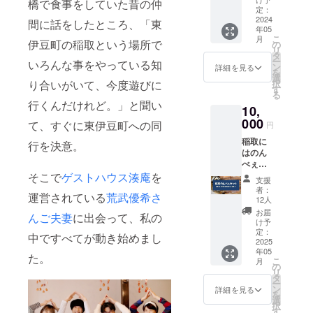
橋で食事をしていた昔の仲
れらの
ご利用
定：
フルー
2024
の際に
間に話をしたところ、「東
年05
ツを
はス
こ
月
使った
伊豆町の稲取という場所で
マート
の
リ
ジュー
フォン
タ
ー
いろんな事をやっている知
スなど
などで
ン
詳細を見る
を
も有名
ご利用
選
り合いがいて、今度遊びに
択
です。
券をお
す
る
こう
見せく
行くんだけれど。」と聞い
10,
いった
ださ
稲取特
000
い。 宿
て、すぐに東伊豆町への同
円
産の商
泊予約
稲取に
品か
行を決意。
方法な
はのん
ら、私
どは別
べぇに
が「お
途ご連
はたま
そこで
ゲストハウス湊庵
を
いし
絡させ
支援
らない
い！」
て頂き
者：
運営されている
荒武優希さ
海産物
と思っ
ます。
12人
もたく
た商品
繁忙期
お届
んご夫妻
に出会って、私の
さんあ
を詰め
など宿
け予
り、特
合わせ
定：
泊日の
中ですべてが動き始めまし
に干物
2025
てご自
ご要望
年05
や塩辛
宅にお
に沿え
た。
こ
月
など酒
届けし
の
ない場
リ
の肴に
ます。
タ
合がご
ー
は事欠
ご家族
ン
ざいま
詳細を見る
を
きませ
で稲取
選
す。あ
択
ん。私
を楽し
す
らかじ