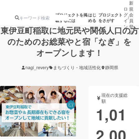
新
ロ
規
グ
会
プロジェクトを掲
はじ
プロジェクト
/
載するには
める
をさがす
イ
員
ン
登
東伊豆町稲取に地元民や関係人口の方
録
のためのお総菜やと宿「なぎ」を
オープンします！
人気のプロ
注目のリ
注目の新着プロ
募集終了が近いプ
もうすぐ公開
ジェクト
ターン
ジェクト
ロジェクト
されます
nagi_revery
まちづくり・地域活性化
静岡県
アート・写真
音楽
現在の支援総
テクノロジー・ガジェット
ゲーム・サ
額
1,01
映像・映画
書籍・雑誌
2,00
ビジネス・起業
チャレンジ