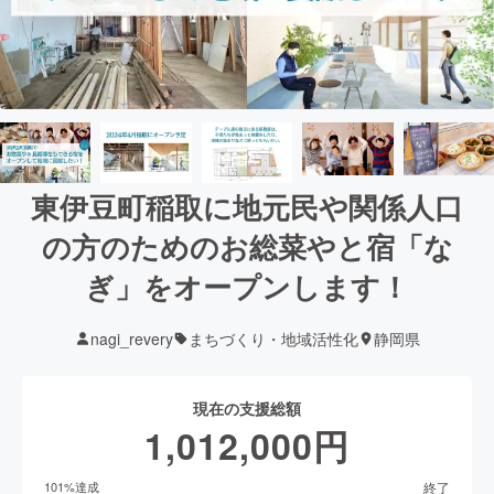
東伊豆町稲取に地元民や関係人口
の方のためのお総菜やと宿「な
ぎ」をオープンします！
nagi_revery
まちづくり・地域活性化
静岡県
現在の支援総額
1,012,000
円
終了
101
%達成