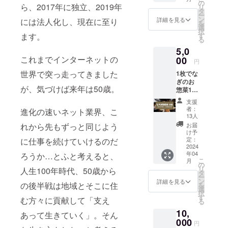
お選び
の
ら、2017年に独立、2019年
リ
くださ
タ
ー
い。お
ン
詳細を見る
には法人化し、現在に至り
を
礼の
選
択
メール
ます。
す
る
をお送
5,0
りいた
これまでインターネットの
しま
00
円
す。 支
世界で突っ走ってきました
1枚でな
援金は
ぎのお
まるっ
が、気づけば来年は50歳。
惣菜1品
と備品
を交換
購入費
支援
できる
に充て
者：
進化の速いネット業界、こ
チケッ
させて
13人
トを10
頂きま
れから先もずっと同じよう
お届
枚ご提
す！
け予
供しま
定：
に仕事を続けていけるのだ
す。 お
2024
年04
ろうか…とふと考えると、
惣菜券
こ
月
はメー
の
リ
人生100年時代、50歳から
ルでお
タ
ー
送りい
ン
詳細を見る
の後半戦は地域とそこに住
を
たしま
選
択
すの
す
む方々に貢献して「支え
る
で、ご
10,
利用の
あって生きていく」。そん
際には
000
円