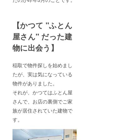
まで）
手企業
様から
中小企
業様ま
【かつて "ふとん
で、幅
広く
SEOコ
屋さん" だった建
ンサル
ティン
物に出会う】
グを行
い、コ
ンサル
ティン
稲取で物件探しを始めまし
グ実績
たが、実は気になっている
は300社
以上。
物件がありました。
その
後、
それが、かつてはふとん屋
2017年
にフ
さんで、お店の裏側でご家
リーラ
ンスと
族が居住されていた建物で
して独
立し、
す。
2019年
法人
化。 不
動産や