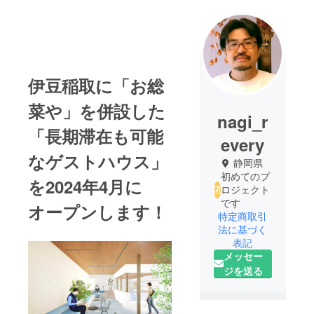
伊豆稲取に「お総
菜や」を併設した
nagi_r
「長期滞在も可能
every
なゲストハウス」
静岡県
初めてのプ
を2024年4月に
ロジェクト
です
オープンします！
特定商取引
法に基づく
表記
メッセー
ジを送る