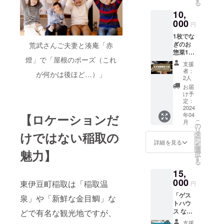
る
も妻も
めるよ
めご了
10,
のん
うな商
承くだ
べぇな
000
品を、
さい。
円
ので、
妻と私
有効期
1枚でな
「のん
でチョ
限：1年
ぎのお
荒武さんご夫妻と湊庵「赤
べぇ視
イスし
（2025
惣菜1品
点」で
てお送
年4月末
燈」で「屋根のポーズ（これ
を交換
「おい
りいた
まで）
支援
できる
し
しま
者：
が何かは後ほど…）」
チケッ
い！」
す！ 原
2人
トを20
と思っ
材料及
お届
枚+2
た商品
び添加
け予
枚、合
を詰め
定：
物等の
計22枚
2024
合わせ
食品表
年04
【ロケーションだ
ご提供
てご自
示はお
こ
月
しま
宅にお
の
届け商
リ
す。 お
届けし
けではない稲取の
タ
品のラ
ー
惣菜券
ます。
ン
ベルに
詳細を見る
を
はメー
のん
選
表記さ
魅力】
択
ルでお
べぇの
す
れま
る
送りい
方に稲
す。 商
15,
たしま
取が楽
品開封
すの
000
しめる
前には
東伊豆町稲取は「稲取温
円
で、ご
ような
必ずお
「ゲス
利用の
泉」や「新鮮な金目鯛」な
商品
届けの
トハウ
際には
を、の
リター
ス な
どで有名な観光地ですが、
スマー
んべぇ
ンに貼
ぎ」に1
トフォ
の私と
付され
支援