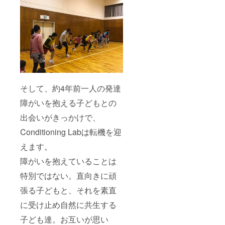
掲載期
間は
2024年
5月から
2年間で
す。
そして、約4年前一人の発達
障がいを抱える子どもとの
出会いがきっかけで、
Conditioning Labは転機を迎
えます。
障がいを抱えていることは
特別ではない。直向きに頑
張る子どもと、それを素直
に受け止め自然に共生する
子ども達。お互いが思い