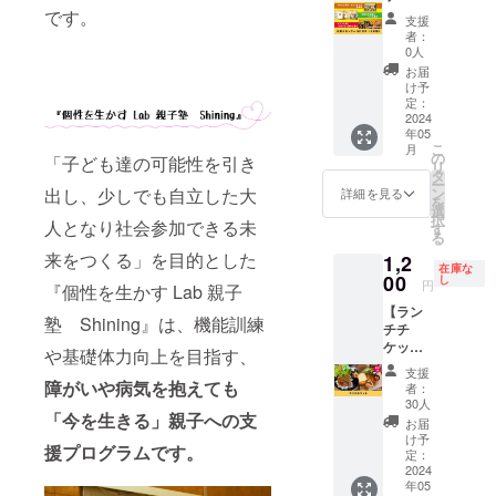
合にお
掲載す
ます。
万円（2
です。
支援
いても
る企業
http://c
年
者：
返金は
名とリ
ondition
間）】
0人
いたし
ンクを
inglab.c
コン
お届
かねま
備考欄
o.jp ②
ディ
け予
す。 ※
にご記
協賛企
ショニ
定：
掲載期
入くだ
業とし
ングラ
2024
年05
間は
さい。
て企業
ボの企
こ
月
2024年
※ネット
名を店
業スポ
の
「子ども達の可能性を引き
リ
5月から
ワーク
舗にパ
ンサー
タ
ー
1年間で
販売や
ネル展
になれ
ン
出し、少しでも自立した大
詳細を見る
を
す。
企業イ
示させ
る権利
選
択
メージ
ていた
です。
人となり社会参加できる未
す
る
が相違
だきま
①HPに
来をつくる」を目的とした
1,2
する場
す。 イ
企業
在庫な
合等、
ベント
名・ロ
00
し
円
『個性を生かす Lab 親子
掲載を
時にス
ゴ・紹
【ラン
お断り
ポン
介文を
塾 Shining』は、機能訓練
チチ
させて
サー様
掲載さ
ケッ
いただ
のご紹
せてい
や基礎体力向上を目指す、
ト】 京
く場合
介をさ
ただき
支援
山城の
があり
せてた
ます。
障がいや病気を抱えても
者：
食材を
ます。
だきま
http://c
30人
使った
「今を生きる」親子への支
お断り
す。 ※
ondition
お届
こだわ
させて
掲載す
inglab.c
け予
援プログラムです。
りラン
いただ
る企業
o.jp ②
定：
チセッ
2024
いた場
名とリ
協賛企
年05
トのチ
合にお
ンクを
業とし