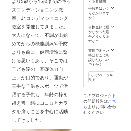
より3歳から15歳までのキッ
くある質問
いただ
いた場
整いた
きま
合にお
しま
手数料はいく
ズコンディショニング教
す。
いても
す。 ※
らかかります
返金は
ネット
室、Jr コンディショニング
か？
いたし
ワーク
教室を開催してきました。
かねま
販売や
目標金額に届
す。 ※
企業イ
かなかった場
大人になって、不調が出始
掲載期
メージ
合どうなりま
間は
が相違
すか？
めてからの機能訓練や予防
2024年
する場
5月から
合等、
支援で困った
よりも前に、健康増進に繋
1年間で
掲載を
時はどこに相
す。
お断り
談したらいい
げる思いもあり、そこでは
させて
ですか？
子ども達の「基礎体力向
いただ
く場合
ヘルプページを
上」が目的であり、運動が
があり
見る
ます。
苦手な子供もスポーツで活
お断り
させて
躍する子供も、年齢の枠を
このプロジェクト
いただ
の問題報告は
こち
いた場
超え皆一緒にココロとカラ
ら
よりお問い合わ
合にお
ダを磨くことを中心に活動
いても
せください
返金は
してきました。
いたし
かねま
す。 ※