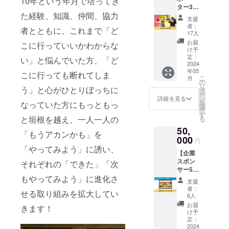
10年という年月で培ってき
ター3万
いお礼
た経験、知識、仲間、協力
円】 こ
状をお
支援
のプロ
送りさ
者：
者とともに、これまで「ど
ジェク
せてい
17人
トをた
ただき
お届
こに行っていいかわからな
だただ
ます。
け予
応援し
なお、
定：
い」と悩んでいた方、「ど
たい人
2024
支援時
年05
向けの
に上乗
こに行っても断れてしま
こ
月
リター
せ支援
の
リ
ンで
う」と心がひとりぼっちに
が可能
タ
ー
す。 コ
です。
ン
詳細を見る
を
なっていた方にもっともっ
ンディ
応援の
選
択
ショニ
気持ち
す
と垣根を越え、一人一人の
る
ングラ
の上乗
50,
ボ代
せ、大
「もうアカンかも」を
表・
000
歓迎で
円
佐々木
す！
「やってみよう」に誘い、
【企業
阿悠佳
スポン
から熱
それぞれの「できた」「次
サー5万
いお礼
円】 コ
もやってみよう」に進化さ
状とオ
支援
ンディ
リジナ
者：
せる取り組みを拡大してい
ショニ
ルス
6人
ングラ
テッ
お届
きます！
ボの企
カーを
け予
業スポ
お送り
定：
ンサー
2024
させて