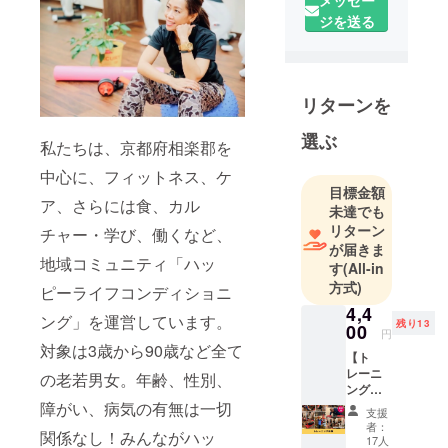
子どもから
ジを送る
高齢者、障
がい者の
方々への各
年齢層に応
リターンを
じたトレー
選ぶ
ニングや機
私たちは、京都府相楽郡を
能訓練を事
中心に、フィットネス、ケ
業として行
目標金額
ア、さらには食、カル
い、地域住
未達でも
民の基礎体
リターン
チャー・学び、働くなど、
が届きま
力向上、健
地域コミュニティ「ハッ
す
(All-in
康の保持増
方式)
ピーライフコンディショニ
進、介護予
4,4
防に寄与す
ング」を運営しています。
残り13
00
円
ることを目
対象は3歳から90歳など全て
【ト
的としてい
レーニ
の老若男女。年齢、性別、
ます。さら
ング体
に、指導者
験】 サ
障がい、病気の有無は一切
支援
スペン
の育成と資
者：
関係なし！みんながハッ
ション
17人
質向上を図