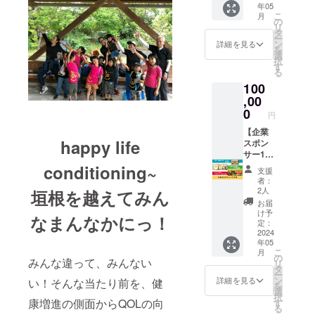
年05
になれ
いただ
こ
月
る権利
きま
の
リ
です。
す。 な
タ
ー
コン
お、支
ン
詳細を見る
を
ディ
援時に
選
択
ショニ
上乗せ
す
る
ングラ
支援が
100
ボのHP
可能で
に企業
,00
す。 応
スポン
援の気
0
円
サーと
持ちの
して企
【企業
上乗
happy life
業のバ
スポン
せ、大
ナーリ
サー10
歓迎で
ンクを
万円】
す！ ①
conditioning~
支援
掲載さ
コン
オリジ
者：
せてい
ディ
ナルス
2人
垣根を越えてみん
ただき
ショニ
テッ
お届
ます。
ングラ
カーを
け予
なまんなかにっ！
あなた
ボの企
送りま
定：
の企業
業スポ
2024
す。 ・
年05
名をHP
ンサー
サイ
こ
月
でPRで
になれ
ズ：
の
みんな違って、みんない
リ
きま
る権利
9.7cm×
タ
ー
す。
です。
11cm
ン
詳細を見る
い！そんな当たり前を、健
を
http://c
①HPに
②お礼
選
択
ondition
バナー
状を送
康増進の側面からQOLの向
す
る
inglab.c
リンク
りま