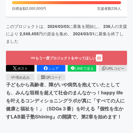
目標金額
2,000,000
円
支援者数
236
人
このプロジェクトは、
2024/03/03
に募集を開始し、
236
人の支援
により
2,549,455
円の資金を集め、
2024/03/31
に募集を終了し
ました
もう一度プロジェクトをやってほしい
22
ポスト
シェア
LINEで送る
URLコピー
埋め込み
QRコード
子どもから高齢者、障がいや病気を抱えていたとして
も、みんな垣根を超えて社会のまんなかっ！happy life
を叶えるコンディショニングラボが真に「すべての人に
健康と福祉を！」（SDGs３番）を叶える『個性を生か
すLAB親子塾Shining』の開講で、第2章を始めます！