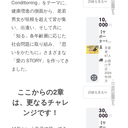
す。 コ
ン
ショニ
詳細を見る
Conditioning」をテーマに、
を
ンディ
選
ングラ
択
ショニ
健康増進の側面から、老若
す
ボ 時
る
ングラ
間：60
10,
男女が垣根を超えて皆が集
ボ代
分×1回
000
表・
※ご利用
円
い、出逢い、そして共に
佐々木
時の予
【サ
阿悠佳
約は
「知る」各年齢層に応じた
ポー
から熱
メール
ター1万
いお礼
にて調
社会問題に取り組み、『思
円】 こ
のメー
整させ
支援
のプロ
ルをお
いをかたちに』さまざまな
ていた
者：
ジェク
送りさ
67人
だきま
トをた
「愛の STORY」を作ってき
せてい
す。 ※
お届
だただ
ただき
け予
有効期
ました。
応援し
定：
ます。
限は
たい人
2024
なお、
2024年
年05
向けの
支援時
5月から
こ
月
リター
の
に上乗
1年間で
リ
ンで
タ
せ支援
す。 ※
ここからの2章
ー
す。 コ
ン
が可能
詳細を見る
現地ま
を
ンディ
選
です。
での交
択
は、更なるチャレ
ショニ
す
応援の
通費は
る
ングラ
気持ち
支援者
30,
ボ代
ンジです！
の上乗
でご負
表・
000
せ、大
担くだ
円
佐々木
歓迎で
さい。
【サ
阿悠佳
す！
ポー
から熱