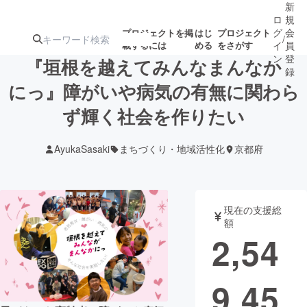
新
ロ
規
グ
会
プロジェクトを掲
はじ
プロジェクト
/
載するには
める
をさがす
イ
員
ン
登
『垣根を越えてみんなまんなか
録
にっ』障がいや病気の有無に関わら
ず輝く社会を作りたい
人気のプロ
注目のリ
注目の新着プロ
募集終了が近いプ
もうすぐ公開
ジェクト
ターン
ジェクト
ロジェクト
されます
AyukaSasaki
まちづくり・地域活性化
京都府
アート・写真
音楽
現在の支援総
テクノロジー・ガジェット
ゲーム・サ
額
2,54
映像・映画
書籍・雑誌
9,45
ビジネス・起業
チャレンジ