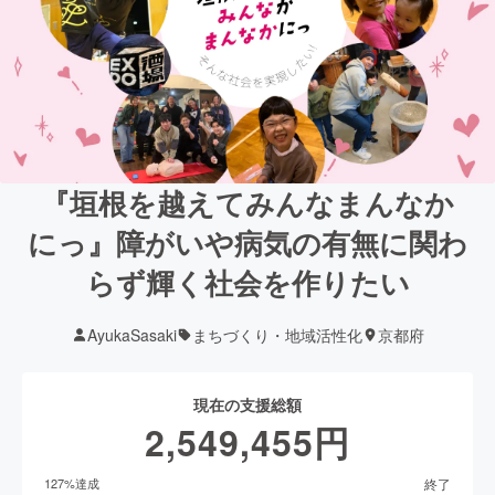
『垣根を越えてみんなまんなか
にっ』障がいや病気の有無に関わ
らず輝く社会を作りたい
AyukaSasaki
まちづくり・地域活性化
京都府
現在の支援総額
2,549,455
円
終了
127
%達成