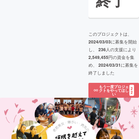
終了
このプロジェクトは、
2024/03/03
に募集を開始
し、
236
人の支援により
2,549,455
円の資金を集
め、
2024/03/31
に募集を
終了しました
もう一度プロジェ
2
クトをやってほし
2
い