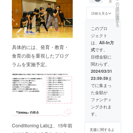
こ
月
ケット
いても
備考欄
て企業
の
リ
です。
返金は
にご記
名を店
タ
ー
当日下
いたし
入くだ
舗にパ
ン
詳細を見る
を
記より
かねま
さい。
ネル展
選
択
お選び
す。 ※
※詳細は
示させ
す
る
くださ
掲載期
メール
ていた
このプロ
い。 ・
間は
にて調
だきま
ジェクト
大豆
2024年
整いた
す。 イ
ミート
5月から
しま
ベント
は、
All-In方
を使っ
1年間で
す。 ※
時にス
具体的には、発育・教育・
式
です。
たキー
す。
ネット
ポン
食育の面を重視したプログ
マカ
ワーク
サー様
目標金額に
レー ・
販売や
のご紹
ラムを実施予定。
関わらず、
糖質オ
企業イ
介をさ
フの
メージ
せてた
2024/03/31
オープ
が相違
だきま
23:59:59
ま
ンサン
する場
す。 ※
ド ※有
合等、
掲載す
でに集まっ
効期限
掲載を
る企業
た金額が
は2024
お断り
名とリ
年5月か
させて
ンクを
ファンディ
ら1年間
いただ
備考欄
ングされま
です。
く場合
にご記
※ご来店
があり
入くだ
す。
時に支
ます。
さい。
援画面
お断り
※詳細は
Conditioning Labは、15年前
を確認
させて
メール
支援に関するよ
させて
いただ
にて調