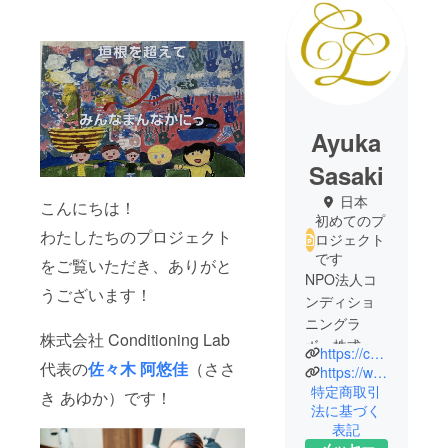
Ayuka
Sasaki
日本
こんにちは！
初めてのプ
わたしたちのプロジェクト
ロジェクト
です
をご覧いただき、ありがと
NPO法人コ
うございます！
ンディショ
ニングラ
株式会社 Conditioning Lab
ボ・株式会
https://conditioninglab.co.jp/
代表の
佐々木 阿悠佳
（ささ
社
https://www.instagram.com/conditioning_lab_cafe/
Conditioning
特定商取引
き あゆか）です！
法に基づく
Lab
表記
私たちは、
メッセー