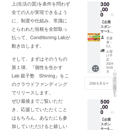
300
上(生活の質)を条件を問わず
o.jp ※掲
を掲載
す。
載する
させて
,00
全ての人が実現できるよう
企業名
いただ
0
円
とリン
きま
に、制度や仕組み、常識に
クを備
す。
【企業
考欄に
http://c
スポン
とらわれた垣根を全部取っ
ご記入
ondition
サー30
くださ
inglab.c
万円（1
払って、Conditioning Labが
支援
い。 ※
o.jp ②
年
者：
ネット
協賛企
間）】
動き出します。
0人
ワーク
業とし
コン
お届
販売や
て企業
ディ
け予
そして、まずはそのうちの
企業イ
名を店
ショニ
定：
メージ
舗にパ
ングラ
2024
第１弾、『個性を生かす
年05
が相違
ネル展
ボの企
こ
月
する場
示させ
業スポ
の
Lab 親子塾 Shining』をこ
リ
合等、
ていた
ンサー
タ
ー
掲載を
だきま
になれ
ン
詳細を見る
のクラウドファンディング
を
お断り
す。 イ
る権利
選
択
させて
ベント
です。
でリリースします。
す
る
いただ
時にス
①HPに
ぜひ最後までご覧いただ
500
く場合
ポン
企業
があり
サー様
名・ロ
,00
き、応援していただくこと
ます。
のご紹
ゴ・紹
0
円
お断り
介をさ
介文を
はもちろん、あなたにも参
させて
せてた
掲載さ
【企業
いただ
だきま
せてい
スポン
加していただけると嬉しい
いた場
す。 ※
ただき
サー50