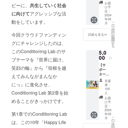
エクサ
お届
ピーに、
共生していく社会
る事業も行
サイズ
け予
のパイ
定：
い、広く社
に向けて
アグレッシブな活
オニア
2024
会福祉に寄
年05
”レッド
動をしています。
こ
月
コード”
与したいと
の
リ
を導入
タ
考えていま
ー
し、医
今回クラウドファンディン
ン
詳細を見る
を
す。
療・予
選
択
グにチャレンジしたのは、
防・ス
す
る
ポー
このConditioning Lab のサ
5,0
ツ・パ
フォー
00
円
ブテーマを『世界に届け。
マンス
【サ
向上に
笑顔の輪』から『垣根を越
ポー
至るま
ター
で、多
えてみんながまんなか
5000
様な
支援
円】 こ
フィー
にっ』に進化させ、
者：
のプロ
ルドで
105
Conditioning Lab 第2章を始
ジェク
全ての
人
トをた
方にご
お届
めることがきっかけです。
だただ
利用い
け予
応援し
定：
ただけ
2024
たい人
ます。
第1章でのConditioning Lab
年05
向けの
場所：
こ
月
リター
の
コン
は、この10年「Happy Life
リ
ンで
タ
ディ
ー