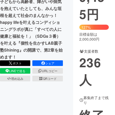
子どもから高齢者、障がいや病気
5
円
を抱えていたとしても、みんな垣
まちづくり・地域活性化
根を超えて社会のまんなかっ！
happy lifeを叶えるコンディショ
CAMPFIRE for Social Good
CAMPFIRE Creation
127%
ニングラボが真に「すべての人に
CAMPFIREふるさと納税
machi-ya
コミュニティ
目標金額は
健康と福祉を！」（SDGs３番）
2,000,000円
を叶える『個性を生かすLAB親子
塾Shining』の開講で、第2章を始
支援者数
236
めます！
ポスト
シェア
LINEで送る
URLコピー
人
埋め込み
QRコード
募集終了まで残
り