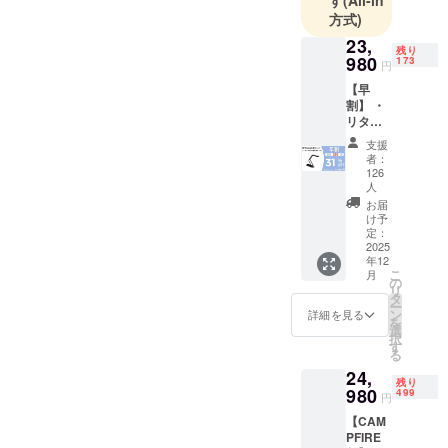
ノロジー
方式)
で、皆さん
23,
の生活をよ
残り
980
173
円
り豊かに、
【早
快適にする
割】 ・
ことが弊社
リター
の理念で
ン内
支援
容：折
す。
者：
りたた
126
どうぞよろ
みス
人
しくお願い
キャ
お届
ナー ×
け予
致します！
１セッ
定：
2025
ト ・一
年12
般販売
こ
月
予定価
の
リ
格：
タ
ー
34,980
ン
詳細を見る
を
円 ※リ
選
択
ターン
す
る
はすべ
24,
て税・
残り
980
送料込
499
円
みの金
【CAM
額にな
PFIRE
りま