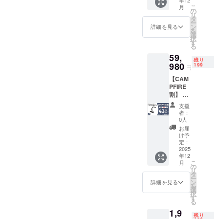
２セッ
お届け
材の供
こ
月
ト ・一
商品の
の
給状
リ
般販売
ラベル
タ
況、製
ー
予定価
に表記
ン
詳細を見る
造工程
を
格：
されま
選
上の都
択
69,960
す。 商
す
合等に
る
円 ※リ
品開封
より出
59,
ターン
前には
荷時期
残り
はすべ
980
必ずお
199
が遅れ
円
て税・
届けの
る場合
【CAM
送料込
リター
があり
PFIRE
みの金
ンに貼
ます。
割】 ・
額にな
付され
※皆様の
リター
りま
たラベ
支援に
支援
ン内
す。 ※
ルや注
者：
より量
容：折
原材料
意書き
0人
産効率
りたた
及び添
をご確
お届
が向上
みス
加物等
認くだ
け予
した場
キャ
の食品
定：
さい。
合、正
ナー ×
2025
表示は
※ご注文
規販売
年12
３セッ
お届け
状況、
価格が
こ
月
ト ・一
商品の
の
使用部
販売予
リ
般販売
ラベル
タ
材の供
定価格
ー
予定価
に表記
ン
給状
詳細を見る
より下
を
格：
されま
選
況、製
がる可
択
104,940
す。 商
す
造工程
能性も
る
円 ※リ
品開封
上の都
ござい
1,9
ターン
前には
合等に
ます。
残り