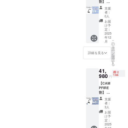
割】 ・
す。 ※
リター
原材料
支援
ン内
及び添
者：
容：折
加物等
0人
りたた
の食品
お届
みス
表示は
け予
キャ
定：
お届け
ナー ×
2025
商品の
年12
１セッ
ラベル
こ
月
ト ・一
の
に表記
リ
般販売
タ
されま
ー
予定価
ン
す。 商
詳細を見る
を
格：
選
品開封
択
34,980
す
前には
る
円 ※リ
必ずお
41,
ターン
届けの
残り
はすべ
980
196
リター
円
て税・
ンに貼
【CAM
送料込
付され
PFIRE
みの金
たラベ
割】 ・
額にな
ルや注
リター
りま
意書き
支援
ン内
す。 ※
をご確
者：
容：折
原材料
3人
認くだ
りたた
及び添
さい。
お届
みス
加物等
け予
※ご注文
キャ
の食品
定：
状況、
ナー ×
2025
表示は
使用部
年12