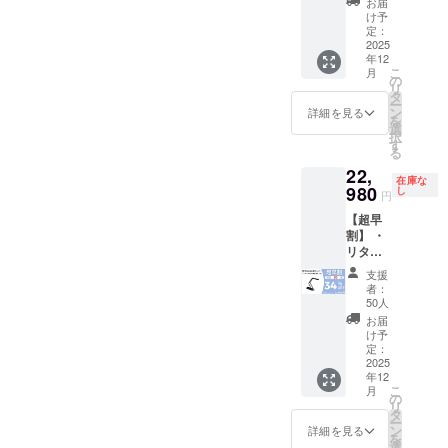
をご確
より量
お届
ご了承
キャ
表示は
認くだ
け予
産効率
頂いた
ナー ×
お届け
定：
さい。
が向上
上でご
１セッ
2025
商品の
※ご注文
した場
支援頂
年12
ト ・一
ラベル
状況、
合、正
けます
こ
月
般販売
に表記
の
使用部
規販売
様お願
リ
予定価
されま
タ
材の供
価格が
い致し
ー
格：
す。 商
ン
給状
詳細を見る
販売予
ます。
を
34,980
品開封
選
況、製
定価格
2026年
択
円 ※リ
前には
す
造工程
より下
01月頃
る
ターン
必ずお
上の都
がる可
からオ
22,
はすべ
届けの
合等に
能性も
ンライ
在庫な
て税・
980
リター
し
より出
ござい
円
ン
送料込
ンに貼
荷時期
ます。
ショッ
【超早
みの金
付され
が遅れ
類似商
プなど
割】 ・
額にな
たラベ
る場合
品が発
にて一
リター
りま
ルや注
があり
生する
般販売
ン内
す。 ※
意書き
ます。
可能性
支援
開始予
容：折
原材料
をご確
※皆様の
者：
があり
定で
りたた
及び添
認くだ
50人
支援に
ます。
す。
みス
加物等
さい。
より量
お届
ご了承
キャ
の食品
※ご注文
け予
産効率
頂いた
ナー ×
表示は
定：
状況、
が向上
上でご
１セッ
2025
お届け
使用部
した場
支援頂
年12
ト ・一
商品の
材の供
合、正
けます
こ
月
般販売
ラベル
の
給状
規販売
様お願
リ
予定価
に表記
タ
況、製
価格が
い致し
ー
格：
されま
ン
造工程
詳細を見る
販売予
ます。
を
34,980
す。 商
選
上の都