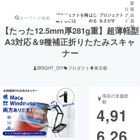
新
ロ
規
グ
会
プロジェクトを掲
はじ
プロジェクト
/
載するには
める
をさがす
イ
員
ン
登
【たった12.5mm厚281g重】超薄軽型
録
A3対応＆9種補正折りたたみスキャ
ナー
人気のプロ
注目のリ
注目の新着プロ
募集終了が近いプ
もうすぐ公開
ジェクト
ターン
ジェクト
ロジェクト
されます
BRIGHT_DIY
プロダクト
東京都
アート・写真
音楽
現在の支援総
テクノロジー・ガジェット
ゲーム・サ
額
4,91
映像・映画
書籍・雑誌
6,26
ビジネス・起業
チャレンジ