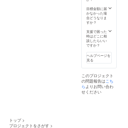
般販売
ルや注
※皆様の
ます。
開始予
意書き
支援に
目標金額に届
ご了承
定で
をご確
より量
かなかった場
頂いた
す。
認くだ
産効率
合どうなりま
上でご
さい。
が向上
すか？
支援頂
※ご注文
した場
けます
状況、
合、正
支援で困った
様お願
使用部
規販売
時はどこに相
い致し
材の供
価格が
談したらいい
ます。
給状
販売予
ですか？
2026年
況、製
定価格
01月頃
造工程
より下
からオ
ヘルプページを
上の都
がる可
ンライ
見る
合等に
能性も
ン
より出
ござい
ショッ
荷時期
ます。
プなど
このプロジェクト
が遅れ
類似商
にて一
の問題報告は
こち
る場合
品が発
般販売
があり
ら
よりお問い合わ
生する
開始予
ます。
可能性
定で
せください
※皆様の
があり
す。
支援に
ます。
より量
ご了承
産効率
頂いた
が向上
上でご
した場
支援頂
トップ
>
合、正
けます
プロジェクトをさがす
>
規販売
様お願