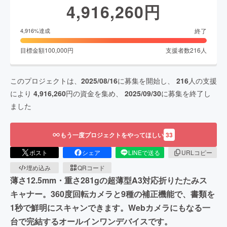
4,916,260
円
終了
4,916
%達成
目標金額
100,000
円
支援者数
216
人
このプロジェクトは、
2025/08/16
に募集を開始し、
216
人の支援
により
4,916,260
円の資金を集め、
2025/09/30
に募集を終了し
ました
もう一度プロジェクトをやってほしい
33
ポスト
シェア
LINEで送る
URLコピー
埋め込み
QRコード
薄さ12.5mm・重さ281gの超薄型A3対応折りたたみス
キャナー。360度回転カメラと9種の補正機能で、書類を
1秒で鮮明にスキャンできます。Webカメラにもなる一
台で完結するオールインワンデバイスです。