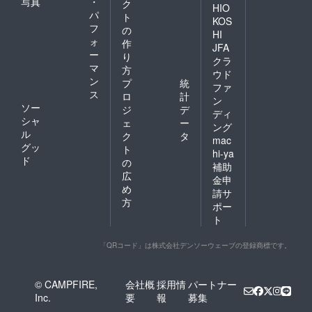
写真
・
ク
HIO
パ
ト
KOS
フ
の
HI
ォ
作
JFA
ー
り
クラ
マ
方
ウド
ン
プ
統
ファ
ス
ロ
計
ン
ソー
ジ
デ
ディ
シャ
ェ
ー
ング
ル
ク
タ
mac
グッ
ト
hi-ya
ド
の
補助
広
金申
め
請サ
方
ポー
ト
「QRコード」は株式会社デンソーウェーブの登録商標です。
© CAMPFIRE,
会社概
採用情
パートナー
Inc.
要
報
募集