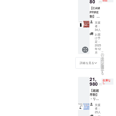
はすべ
80
必ずお
465
より出
円
類似商
て税・
届けの
荷時期
品が発
【CAM
送料込
リター
が遅れ
生する
PFIRE
みの金
ンに貼
る場合
可能性
割】 ・
額にな
付され
があり
があり
リター
りま
たラベ
ます。
支援
ます。
ン内
す。 ※
ルや注
※皆様の
者：
ご了承
容：
原材料
意書き
34人
支援に
頂いた
ポータ
及び添
をご確
より量
お届
上でご
ブル
加物等
認くだ
け予
産効率
支援頂
ポーチ
の食品
定：
さい。
が向上
けます
×１セッ
2025
表示は
※ご注文
した場
様お願
年12
ト ・一
お届け
状況、
合、正
い致し
こ
月
般販売
商品の
の
使用部
規販売
ます。
リ
予定価
ラベル
タ
材の供
価格が
2026年
ー
格：
に表記
ン
給状
詳細を見る
販売予
01月頃
を
2,810円
されま
選
況、製
定価格
からオ
択
※リター
す。 商
す
造工程
より下
ンライ
る
ンはす
品開封
上の都
がる可
ン
21,
べて
前には
合等に
能性も
在庫な
ショッ
税・送
980
必ずお
し
より出
ござい
円
プなど
料込み
届けの
荷時期
ます。
にて一
【超超
の金額
リター
が遅れ
類似商
般販売
早割】
になり
ンに貼
る場合
品が発
開始予
・リ
ます。
付され
があり
生する
定で
ターン
※原材料
たラベ
ます。
可能性
支援
す。
内容：
及び添
ルや注
※皆様の
者：
があり
折りた
加物等
意書き
25人
支援に
ます。
たみス
の食品