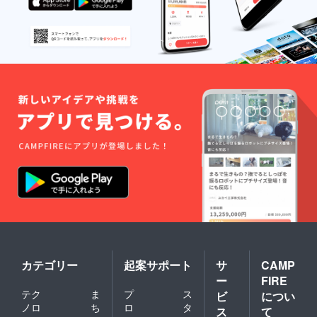
プなど
にて一
般販売
開始予
定で
す。
カテゴリー
起案サポート
サ
CAMP
ー
FIRE
テク
ま
プ
ス
ビ
につい
ノロ
ち
ロ
タ
ス
て