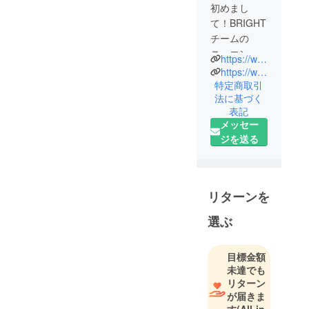
初めまし
て！BRIGHT
チームの
ニュエンで
https://www.brightdiy.jp/
す。
https://www.instagram.com/brightdiyjp/
中国の総合
特定商取引
法に基づく
家電メー
表記
カー向けに
メッセー
人気製品を
ジを送る
多数製造し
た実績のあ
る製品を、
日本の皆様
リターンを
にも是非体
選ぶ
験していた
だきたくプ
ロジェクト
目標金額
を立ち上げ
未達でも
ました。
リターン
が届きま
最新のテク
す
(All-in