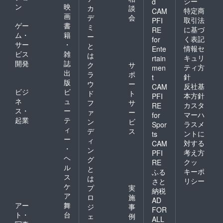
シー
d
ン
映
カ
談
特定商
CAM
画
デ
会
取引法
PFI
ゲー
書
ミ
に基づ
RE
ム・
籍
ー
く表記
for
サー
・
と
情報セ
Ente
ビス
雑
は
キュリ
rtain
開発
誌
ク
サ
ティ方
men
出
ラ
ポ
針
t
版
ウ
ー
反社基
CAM
ビジ
ビ
ド
ト
本方針
PFI
ネ
ュ
フ
サ
カスタ
RE
ス・
ー
ァ
ー
マーハ
for
起業
テ
ン
ビ
ラスメ
Spor
ィ
デ
ス
ントに
ts
ー
ィ
対する
CAM
・
ン
考え方
PFI
ヘ
グ
クッ
RE
ル
と
キーポ
ふる
ス
は
リシー
さと
ケ
プ
実
納税
ア
ロ
施
AD
アー
舞
ジ
事
FOR
ト・
台
ェ
例
ALL