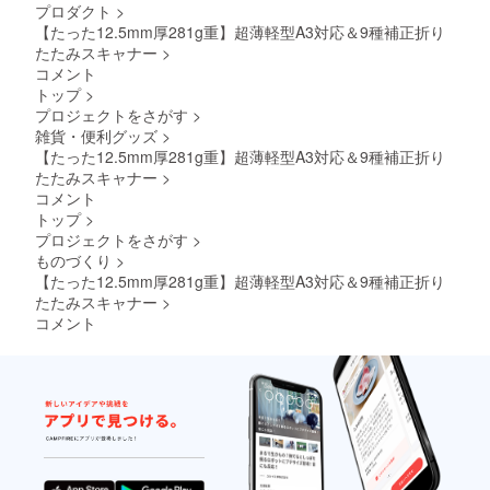
プロダクト
>
価格が
い致し
販売予
【たった12.5mm厚281g重】超薄軽型A3対応＆9種補正折り
ます。
定価格
2026年
たたみスキャナー
>
より下
01月頃
コメント
がる可
からオ
トップ
>
能性も
ンライ
プロジェクトをさがす
>
ござい
ン
雑貨・便利グッズ
>
ます。
ショッ
類似商
プなど
【たった12.5mm厚281g重】超薄軽型A3対応＆9種補正折り
品が発
にて一
たたみスキャナー
>
生する
般販売
コメント
可能性
開始予
トップ
>
があり
定で
プロジェクトをさがす
>
ます。
す。
ご了承
ものづくり
>
頂いた
【たった12.5mm厚281g重】超薄軽型A3対応＆9種補正折り
上でご
たたみスキャナー
>
支援頂
コメント
けます
様お願
い致し
ます。
2026年
01月頃
からオ
ンライ
ン
ショッ