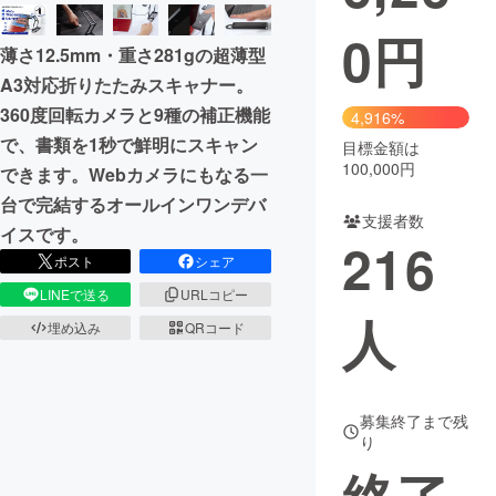
0
円
まちづくり・地域活性化
薄さ12.5mm・重さ281gの超薄型
A3対応折りたたみスキャナー。
CAMPFIRE for Social Good
CAMPFIRE Creation
360度回転カメラと9種の補正機能
4,916%
CAMPFIREふるさと納税
machi-ya
コミュニティ
で、書類を1秒で鮮明にスキャン
目標金額は
100,000円
できます。Webカメラにもなる一
台で完結するオールインワンデバ
支援者数
イスです。
216
ポスト
シェア
LINEで送る
URLコピー
人
埋め込み
QRコード
募集終了まで残
り