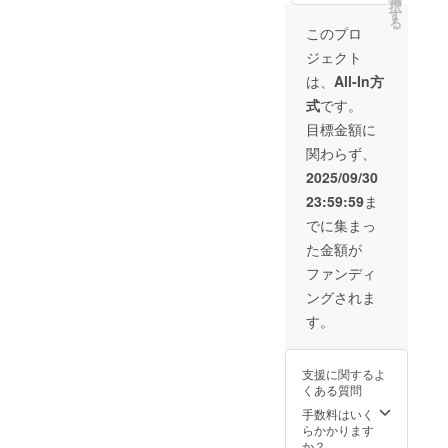
定価格
2026年
択
円 ※リ
品開封
す
合等に
より下
01月頃
る
ターン
前には
より出
このプロ
がる可
からオ
はすべ
必ずお
荷時期
能性も
ンライ
ジェクト
て税・
届けの
が遅れ
ござい
ン
送料込
リター
る場合
は、
All-In方
ます。
ショッ
みの金
ンに貼
があり
類似商
プなど
式
です。
額にな
付され
ます。
品が発
にて一
りま
たラベ
※皆様の
目標金額に
生する
般販売
す。 ※
ルや注
支援に
可能性
開始予
関わらず、
原材料
意書き
より量
があり
定で
及び添
をご確
産効率
2025/09/30
ます。
す。
加物等
認くだ
が向上
ご了承
23:59:59
ま
の食品
さい。
した場
頂いた
表示は
※ご注文
合、正
でに集まっ
上でご
お届け
状況、
規販売
支援頂
た金額が
商品の
使用部
価格が
けます
ラベル
材の供
販売予
ファンディ
様お願
に表記
給状
定価格
い致し
ングされま
されま
況、製
より下
ます。
す。 商
造工程
がる可
す。
2026年
品開封
上の都
能性も
01月頃
前には
合等に
ござい
からオ
必ずお
より出
ます。
ンライ
支援に関するよ
届けの
荷時期
類似商
ン
くある質問
リター
が遅れ
品が発
ショッ
ンに貼
る場合
手数料はいく
生する
プなど
付され
があり
らかかります
可能性
にて一
たラベ
ます。
か？
があり