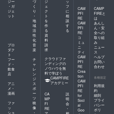
ジー
づ
ジ
ッ
・ガ
く
ェ
フ
CAM
CAMP
ジェ
り
ク
に
PFI
FIREと
ット
・
ト
相
RE
は
地
を
談
CAM
あんし
域
作
す
PFI
ん・安
活
る
る
RE
全への
性
資
コ
取り組
化
料
ミュ
み
プロ
音
請
ニ
ニュー
ダク
楽
求
ティ
ス
ト
CAM
ヘルプ
クラウドファ
フー
チ
PFI
お問い
ンディングの
ド・
ャ
RE
合わせ
ノウハウを無
飲食
レ
Crea
料で学ぼう
店
ン
tion
各種規定
CAMPFIRE
ジ
CAM
アカデミー
アニ
ス
利用規
PFI
メ・
ポ
約
RE
漫画
ー
CA
説
細則
for
ツ
MP
明
プライ
Soci
ファ
映
FI
会
バシー
al
ッ
像
RE
・
ポリ
Goo
ショ
・
ア
相