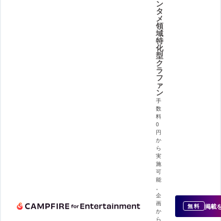
ン
タ
メ
領
域
特
化
型
ク
ラ
フ
ァ
ン
手
数
料
0
円
か
ら
実
施
可
能
。
企
画
掲載
無料
か
ら