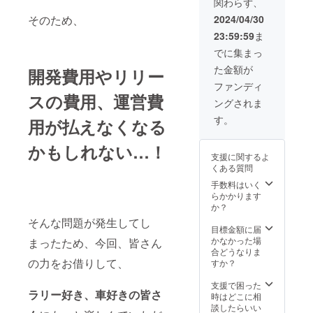
のメー
関わらず、
の「④
両の先
ゲーム
感謝
(ニック
くださ
メール
貨、車
ルを受
ゲーム
行獲
のクレ
メッ
ネーム
2024/04/30
そのため、
い。 ※
設定を
両先行
け取れ
内通
得」が
ジット
セー
可) もし
ロゴが
予めご
獲得シ
るよ
23:59:59
ま
貨」を
できる
にお名
ジ」を
ロゴを
ある場
確認く
リアル
う、
獲得で
シリア
前やロ
お送り
お持ち
でに集まっ
合には
ださ
コード
メール
きるシ
ルコー
ゴを
しま
でした
nae3ap
い。 ※
につい
設定を
た金額が
リアル
ドがも
【一番
開発費用やリリー
す。 [ス
らロゴ
psから
掲載は1
て] シリ
予めご
コード
らえま
大きい
ポン
がある
ファンディ
詳細確
アカウ
アル
確認く
がもら
す。 ・
サイズ
サー・
旨をご
スの費用、運営費
認の
ントに
コード
ださ
ングされま
えま
2024年
で】掲
クレ
記入く
メール
つき1名
は2024
い。 (有
す。 ・
5月以降
載いた
ジット
ださ
す。
をしま
までと
用が払えなくなる
年5月中
効期限
CAMPF
に、先
しま
掲載に
い。 ※
すの
なりま
に、
は
IRE内
行獲得
す。
ついて]
ロゴや
で、
す。 下
メール
2024/12
かもしれない…！
メッ
車両の
(+②) ・
備考欄
名前の
nae3ap
記の内
にて送
支援に関するよ
/31
セージ
相当金
2024年
に掲載
記載が
psから
容に当
付いた
くある質問
23:59:5
機能に
額
5月以降
したい
不要で
のメー
てはま
しま
9 まで
て、
[15,000
に、
お名前
手数料はいく
した
ルを受
るニッ
す。
となり
2024年
円分]を
『FSZ(
をご記
らかかります
ら、備
け取れ
クネー
nae3ap
ます)
5月以降
除いた
仮名)』
入くだ
か？
考欄に
るよ
ムやロ
psから
に「①
支援
という
さい。
「記載
う、
そんな問題が発生してし
ゴは下
のメー
感謝
額、
「③車
(ニック
目標金額に届
不要」
メール
記の対
ルを受
メッ
85,000
両の先
ネーム
かなかった場
の旨を
まったため、今回、皆さん
設定を
応を行
け取れ
セー
円相当
行獲
可) もし
合どうなりま
ご記入
予めご
う場合
るよ
ジ」を
の「④
得」が
の力をお借りして、
ロゴを
すか？
くださ
確認く
がござ
う、
お送り
ゲーム
できる
お持ち
い。 ※
ださ
いま
メール
しま
内通
シリア
でした
支援で困った
ロゴが
い。 ※
す。 そ
設定を
ラリー好き、車好きの皆さ
す。 [ス
貨」を
ルコー
らロゴ
時はどこに相
ある場
掲載は1
の際の
予めご
ポン
獲得で
ドがも
がある
談したらいい
合には
アカウ
返金に
確認く