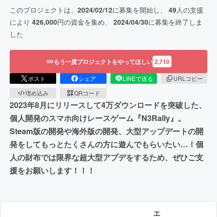
このプロジェクトは、
2024/02/12
に募集を開始し、
49
人の支援
により
426,000
円の資金を集め、
2024/04/30
に募集を終了しま
した
もう一度プロジェクトをやってほしい
2,710
ポスト
シェア
LINEで送る
URLコピー
埋め込み
QRコード
2023年8月にリリースして4万ダウンロードを突破した、
個人開発のスマホ向けレースゲーム『N3Rally』。
Steam版の開発や海外版の開発、大型アップデートの開
発をしてもっとたくさんの方に遊んでもらいたい…！個
人の財布では限界な超大型アプデをするため、ぜひご支
援をお願いします！！！
エ