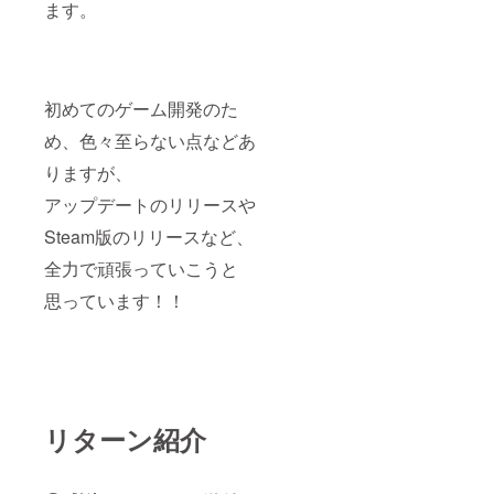
かねま
掲載は1
nae3ap
ます。
ゲーム
字分を
す。
となり
すので
アカウ
psから
画面に
削除し
nae3ap
ます)
予めご
ントに
詳細確
収まら
て掲載
psから
了承く
つき1名
認の
ないほ
しま
のメー
ださ
までと
メール
ど長い
す。
ルを受
い。 ・
なりま
をしま
お名前
[ゲーム
け取れ
初めてのゲーム開発のた
公序良
す。 下
すの
（20字
内通
るよ
俗に反
記の内
で、
以上）
貨、車
う、
め、色々至らない点などあ
するな
容に当
nae3ap
→文字
両先行
メール
ど、こ
てはま
psから
をすべ
獲得シ
りますが、
設定を
ちらが
るニッ
のメー
て収め
リアル
予めご
不適切
クネー
ルを受
るため
アップデートのリリースや
コード
確認く
と判断
ムやロ
け取れ
に名前
につい
ださ
Steam版のリリースなど、
したも
ゴは下
るよ
が小さ
て] シリ
い。 (有
の →掲
記の対
う、
くなり
アル
効期限
全力で頑張っていこうと
載しな
応を行
メール
ます。
コード
は
い場合
う場合
設定を
※極端に
は2024
2024/12
思っています！！
がござ
がござ
予めご
長い場
年5月中
/31
いま
いま
確認く
合は溢
に、
23:59:5
す。 ・
す。 そ
ださ
れた文
メール
9 まで
ゲーム
の際の
い。 ※
字分を
にて送
となり
画面に
返金に
掲載は1
削除し
付いた
ます)
収まら
は応じ
アカウ
て掲載
しま
ないほ
かねま
ントに
しま
す。
ど長い
すので
つき1名
リターン紹介
す。
nae3ap
お名前
予めご
までと
[ゲーム
psから
（20字
了承く
なりま
内通
のメー
以上）
ださ
す。 下
貨、車
ルを受