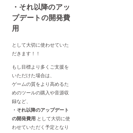
設定を
の旨を
(ニック
応を行
と判断
ます。
コード
・それ以降のアッ
予めご
ご記入
ネーム
う場合
したも
※極端に
は2024
確認く
くださ
可) もし
がござ
の →掲
長い場
年5月中
プデートの開発費
ださ
い。 ※
ロゴを
いま
載しな
合は溢
に、
い。 ※
ロゴが
お持ち
す。 そ
い場合
れた文
メール
掲載は1
ある場
でした
用
の際の
がござ
字分を
にて送
アカウ
合には
らロゴ
返金に
いま
削除し
付いた
ントに
nae3ap
がある
は応じ
す。 ・
て掲載
しま
つき1名
psから
旨をご
かねま
ゲーム
しま
す。
として大切に使わせていた
までと
詳細確
記入く
すので
画面に
す。
nae3ap
なりま
認の
ださ
予めご
収まら
[ゲーム
psから
だきます！！
す。 下
メール
い。 ※
了承く
ないほ
内通
のメー
記の内
をしま
ロゴや
ださ
ど長い
貨、車
ルを受
容に当
すの
名前の
い。 ・
お名前
両先行
け取れ
もし目標より多くご支援を
てはま
で、
記載が
公序良
（20字
獲得シ
るよ
るニッ
nae3ap
不要で
俗に反
以上）
リアル
いただけた場合は、
う、
クネー
psから
した
するな
→文字
コード
メール
ムやロ
のメー
ら、備
ど、こ
ゲームの質をより高めるた
をすべ
につい
設定を
ゴは下
ルを受
考欄に
ちらが
て収め
て] シリ
予めご
記の対
け取れ
「記載
めのツールの購入や音源収
不適切
るため
アル
確認く
応を行
るよ
不要」
と判断
に名前
コード
ださ
録など、
う場合
う、
の旨を
したも
が小さ
は2024
い。 (有
がござ
メール
ご記入
の →掲
くなり
年5月中
効期限
・それ以降のアップデート
いま
設定を
くださ
載しな
ます。
に、
は
す。 そ
予めご
い。 ※
い場合
※極端に
メール
の開発費用
として大切に使
2024/12
の際の
確認く
ロゴが
がござ
長い場
にて送
/31
返金に
ださ
ある場
いま
合は溢
わせていただく予定となり
付いた
23:59:5
は応じ
い。 ※
合には
す。 ・
れた文
しま
9 まで