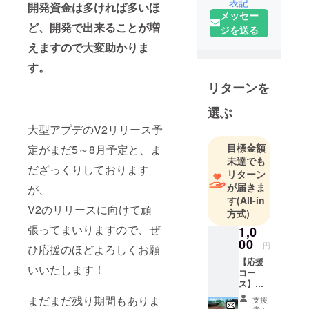
表記
開発資金は多ければ多いほ
メッセー
ど、開発で出来ることが増
ジを送る
えますので大変助かりま
す。
リターンを
選ぶ
大型アプデのV2リリース予
目標金額
定がまだ5～8月予定と、ま
未達でも
だざっくりしております
リターン
が届きま
が、
す
(All-in
V2のリリースに向けて頑
方式)
張ってまいりますので、ぜ
1,0
00
円
ひ応援のほどよろしくお願
【応援
いいたします！
コー
ス】
CAMPF
まだまだ残り期間もありま
支援
IRE内
者：