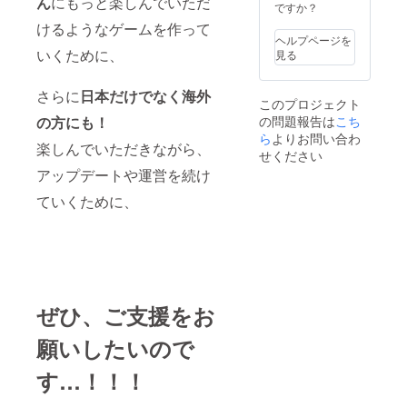
ん
にもっと楽しんでいただ
サー・
きるシ
らえま
旨をご
ですか？
nae3ap
ントに
は応じ
ださ
クレ
リアル
す。 ・
記入く
psから
つき1名
かねま
けるようなゲームを作って
い。 (有
ジット
コード
2024年
ださ
詳細確
までと
ヘルプページを
すので
効期限
掲載に
がもら
5月以降
い。 ※
認の
いくために、
なりま
見る
予めご
は
ついて]
えま
に、先
ロゴや
メール
す。 下
了承く
2024/12
備考欄
す。 ・
行獲得
名前の
をしま
記の内
ださ
/31
に掲載
CAMPF
車両の
記載が
さらに
日本だけでなく海外
すの
容に当
い。 ・
23:59:5
このプロジェクト
したい
IRE内
相当金
不要で
で、
てはま
公序良
9 まで
の問題報告は
こち
の方にも！
お名前
メッ
額
した
nae3ap
るニッ
俗に反
となり
をご記
セージ
[15,000
ら
よりお問い合わ
ら、備
psから
クネー
するな
ます)
楽しんでいただきながら、
入くだ
機能に
円分]を
考欄に
のメー
せください
ムやロ
ど、こ
さい。
て、
除いた
「記載
ルを受
ゴは下
ちらが
アップデートや運営を続け
(ニック
2024年
支援
不要」
け取れ
記の対
不適切
ネーム
5月以降
額、
の旨を
るよ
応を行
ていくために、
と判断
可) もし
に「①
135,000
ご記入
う、
う場合
したも
ロゴを
感謝
円相当
くださ
メール
がござ
の →掲
お持ち
メッ
の「④
い。 ※
設定を
いま
載しな
でした
セー
ゲーム
ロゴが
予めご
す。 そ
い場合
らロゴ
ジ」を
内通
ある場
確認く
の際の
がござ
がある
お送り
貨」を
合には
ださ
返金に
いま
旨をご
しま
獲得で
nae3ap
い。 ※
は応じ
す。 ・
ぜひ、ご支援をお
記入く
す。 [ス
きるシ
psから
掲載は1
かねま
ゲーム
ださ
ポン
リアル
詳細確
アカウ
すので
画面に
い。 ※
サー・
コード
認の
願いしたいので
ントに
予めご
収まら
ロゴや
クレ
がもら
メール
つき1名
了承く
ないほ
名前の
ジット
えま
をしま
までと
ださ
す…！！！
ど長い
記載が
掲載に
す。 ・
すの
なりま
い。 ・
お名前
不要で
ついて]
CAMPF
で、
す。 下
公序良
（20字