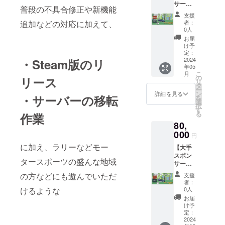
でとな
いま
ルコー
メール
サー
看板、
得」が
円相当
す。 [ク
普段の不具合修正や新機能
りま
す。 ・
ドにつ
設定を
コース
ゲーム
できる
の「④
レジッ
支援
す。 下
ゲーム
いて] シ
予めご
B】 ・
のクレ
シリア
ゲーム
者：
追加などの対応に加えて、
ト掲載
記の内
画面に
リアル
確認く
2024年
ジット
ルコー
0人
内通
につい
容に当
収まら
コード
ださ
5～8月
にお名
ドがも
貨」を
お届
て] 備考
てはま
ないほ
は2024
い。 (有
頃実施
前やロ
らえま
け予
獲得で
欄に掲
るニッ
ど長い
年5月中
効期限
予定の
ゴを
定：
す。 ・
きるシ
載した
クネー
お名前
に、
は
V2アッ
2024
・Steam版のリ
【さら
2024年
リアル
いお名
ムは下
（20字
メール
年05
2024/12
プデー
に大き
5月以降
コード
前をご
記の対
こ
以上）
月
にて送
/31
トに
く】掲
の
に、先
リース
がもら
記入く
応を行
リ
→文字
付いた
23:59:5
て、
載いた
タ
行獲得
えま
ださ
う場合
ー
をすべ
しま
9 まで
「⑥大
しま
ン
車両の
詳細を見る
す。 ・
い。
・サーバーの移転
がござ
を
て収め
す。
となり
手スポ
す。
選
相当金
CAMPF
(ニック
いま
択
るため
nae3ap
ます)
ンサー
(+②) ・
す
額
IRE内
ネーム
す。 そ
る
に名前
作業
psから
権」を
2024年
[15,000
メッ
可) ※掲
の際の
が小さ
のメー
80,
獲得
5月以降
円分]を
セージ
載は1ア
返金に
くなり
ルを受
し、
000
に、
除いた
機能に
円
カウン
は応じ
ます。
け取れ
ゲーム
『FSZ(
支援
て、
トにつ
かねま
に加え、ラリーなどモー
※極端に
るよ
【大手
内で登
仮名)』
額、
2024年
き1名ま
すので
長い場
う、
スポン
場する
という
25,000
5月以降
でとな
タースポーツの盛んな地域
予めご
合は溢
メール
サー
看板、
「③車
円相当
に「①
りま
了承く
れた文
設定を
コース
ゲーム
両の先
の「④
の方などにも遊んでいただ
感謝
支援
す。 下
ださ
字分を
予めご
C】 ・
のクレ
行獲
ゲーム
者：
メッ
記の内
い。 ・
削除し
確認く
2024年
ジット
得」が
0人
けるような
内通
セー
容に当
公序良
て掲載
ださ
5～8月
にお名
できる
貨」を
お届
ジ」を
てはま
俗に反
しま
い。 (有
頃実施
前やロ
シリア
け予
獲得で
お送り
るニッ
するな
す。 [車
効期限
予定の
ゴを
定：
ルコー
きるシ
しま
クネー
ど、こ
両先行
は
V2アッ
2024
【さら
ドがも
リアル
す。 [ス
ムは下