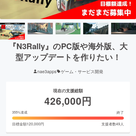
『N3Rally』のPC版や海外版、大
型アップデートを作りたい！
nae3apps
ゲーム・サービス開発
現在の支援総額
426,000
円
終了
355
%達成
目標金額
120,000
円
支援者数
49
人