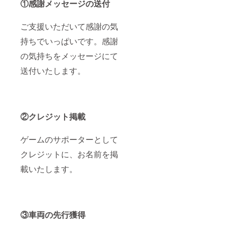
①感謝メッセージの送付
→文字
い。 ・
記の内
両先行
け取れ
をすべ
公序良
容に当
獲得シ
るよ
て収め
俗に反
てはま
リアル
う、
ご支援いただいて感謝の気
るため
するな
るニッ
コード
メール
に名前
ど、こ
クネー
につい
設定を
持ちでいっぱいです。感謝
が小さ
ちらが
ムやロ
て] シリ
予めご
くなり
不適切
ゴは下
アル
確認く
の気持ちをメッセージにて
ます。
と判断
記の対
コード
ださ
※極端に
したも
応を行
は2024
送付いたします。
い。 (有
長い場
の →掲
う場合
年5月中
効期限
合は溢
載しな
がござ
に、
は
れた文
い場合
いま
メール
2024/12
字分を
がござ
す。 そ
にて送
/31
削除し
いま
の際の
付いた
23:59:5
②クレジット掲載
て掲載
す。 ・
返金に
しま
9 まで
しま
ゲーム
は応じ
す。
となり
す。
画面に
かねま
nae3ap
ます)
ゲームのサポーターとして
[ゲーム
収まら
すので
psから
内通
ないほ
予めご
のメー
クレジットに、お名前を掲
貨、車
ど長い
了承く
ルを受
両先行
お名前
ださ
け取れ
載いたします。
獲得シ
（20字
い。 ・
るよ
リアル
以上）
公序良
う、
コード
→文字
俗に反
メール
につい
をすべ
するな
設定を
て] シリ
て収め
ど、こ
予めご
③車両の先行獲得
アル
るため
ちらが
確認く
コード
に名前
不適切
ださ