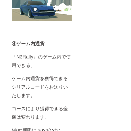
け取れ
るよ
う、
メール
設定を
予めご
確認く
ださ
い。 (有
④ゲーム内通貨
効期限
は
2024/12
『N3Rally』のゲーム内で使
/31
23:59:5
用できる、
9 まで
となり
ます)
ゲーム内通貨を獲得できる
シリアルコードをお送りい
たします。
コースにより獲得できる金
額は変わります。
(有効期限は 2024/12/31