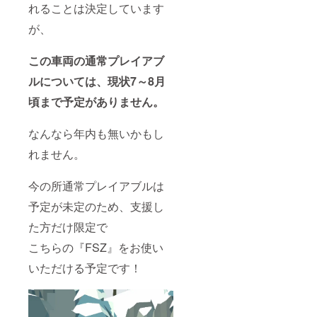
ます)
付いた
字分を
れることは決定しています
しま
削除し
す。
て掲載
が、
nae3ap
しま
psから
す。
この車両の通常プレイアブ
のメー
[ゲーム
ルを受
内通
ルについては、現状7～8月
け取れ
貨、車
るよ
両先行
頃まで予定がありません。
う、
獲得シ
メール
リアル
設定を
コード
なんなら年内も無いかもし
予めご
につい
確認く
て] シリ
れません。
ださ
アル
い。 (有
コード
今の所通常プレイアブルは
効期限
は2024
は
年5月中
予定が未定のため、支援し
2024/12
に、
/31
メール
た方だけ限定で
23:59:5
にて送
9 まで
付いた
こちらの『FSZ』をお使い
となり
しま
ます)
す。
いただける予定です！
nae3ap
psから
のメー
ルを受