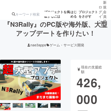
新
ロ
規
グ
会
プロジェクトを掲
はじ
プロジェクト
/
載するには
める
をさがす
イ
員
ン
登
『N3Rally』のPC版や海外版、大型
録
アップデートを作りたい！
人気のプロ
注目のリ
注目の新着プロ
募集終了が近いプ
もうすぐ公開
nae3apps
ゲーム・サービス開発
ジェクト
ターン
ジェクト
ロジェクト
されます
アート・写真
音楽
現在の支援総
額
426,
テクノロジー・ガジェット
ゲーム・サ
000
映像・映画
書籍・雑誌
ビジネス・起業
チャレンジ