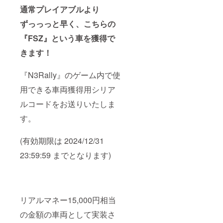
は2024
が小さ
と判断
い。 (有
通常プレイアブルより
年5月中
くなり
したも
効期限
に、
ます。
の →掲
は
ずっっっと早く、こちらの
メール
※極端に
載しな
2024/12
にて送
長い場
い場合
/31
『FSZ』という車を獲得で
付いた
合は溢
がござ
23:59:5
しま
れた文
いま
9 まで
きます！
す。
字分を
す。 ・
となり
nae3ap
削除し
ゲーム
ます)
『N3Rally』のゲーム内で使
psから
て掲載
画面に
のメー
しま
収まら
用できる車両獲得用シリア
ルを受
す。
ないほ
け取れ
[ゲーム
ど長い
ルコードをお送りいたしま
るよ
内通
お名前
う、
貨、車
（20字
す。
メール
両先行
以上）
設定を
獲得シ
→文字
予めご
リアル
をすべ
(有効期限は 2024/12/31
確認く
コード
て収め
ださ
につい
るため
23:59:59 までとなります)
い。 (有
て] シリ
に名前
効期限
アル
が小さ
は
コード
くなり
2024/12
は2024
ます。
/31
年5月中
※極端に
リアルマネー15,000円相当
23:59:5
に、
長い場
9 まで
メール
合は溢
の金額の車両として実装さ
となり
にて送
れた文