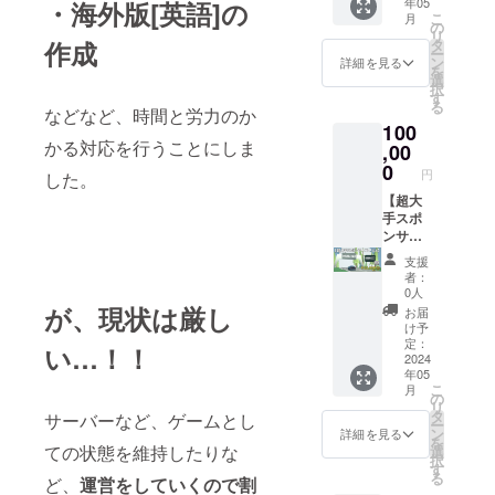
ちらが
獲得シ
年05
・海外版[英語]の
2024/12
プデー
に大き
らえま
コード
ポン
記の対
こ
不適切
月
リアル
/31
トに
く】掲
の
す。 ・
がもら
サー・
応を行
リ
と判断
コード
23:59:5
て、
載いた
タ
作成
2024年
えま
クレ
う場合
ー
したも
につい
9 まで
「⑥大
しま
ン
5月以降
詳細を見る
す。 ・
ジット
がござ
を
の →掲
て] シリ
となり
手スポ
す。
選
に、先
CAMPF
掲載に
いま
択
載しな
アル
ます)
ンサー
(+②) ・
す
行獲得
IRE内
ついて]
す。 そ
る
い場合
コード
権」を
などなど、時間と労力のか
2024年
車両の
メッ
備考欄
の際の
がござ
は2024
100
獲得
5月以降
相当金
セージ
に掲載
返金に
いま
年5月中
かる対応を行うことにしま
し、
,00
に、
額
機能に
したい
は応じ
す。 ・
に、
ゲーム
『FSZ(
0
[15,000
て、
お名前
円
かねま
した。
ゲーム
メール
内で登
仮名)』
円分]を
2024年
をご記
すので
画面に
にて送
場する
【超大
という
除いた
5月以降
入くだ
予めご
収まら
付いた
看板、
手スポ
「③車
支援
に「①
さい。
了承く
ないほ
しま
ゲーム
ンサー
両の先
額、
感謝
(ニック
ださ
ど長い
す。
のクレ
コース
行獲
35,000
メッ
ネーム
支援
い。 ・
お名前
nae3ap
ジット
A】 ・
得」が
円相当
セー
者：
可) もし
公序良
（20字
psから
にお名
2024年
できる
の「④
0人
ジ」を
ロゴを
俗に反
以上）
のメー
前やロ
5～8月
シリア
が、現状は厳し
ゲーム
お送り
お届
お持ち
するな
→文字
ルを受
ゴを
頃実施
ルコー
内通
け予
しま
でした
ど、こ
をすべ
け取れ
【さら
予定の
ドがも
定：
貨」を
す。 [ス
い…！！
らロゴ
ちらが
て収め
るよ
に大き
V2アッ
2024
らえま
獲得で
ポン
がある
不適切
るため
う、
年05
く】掲
プデー
す。 ・
きるシ
サー・
旨をご
と判断
こ
に名前
月
メール
載いた
トに
2024年
の
リアル
クレ
記入く
したも
リ
が小さ
設定を
しま
て、
5月以降
タ
コード
サーバーなど、ゲームとし
ジット
ださ
の →掲
ー
くなり
予めご
す。
「⑦超
に、先
ン
がもら
詳細を見る
掲載に
い。 ※
載しな
を
ます。
確認く
(+②) ・
大手ス
行獲得
ての状態を維持したりな
選
えま
ついて]
ロゴや
い場合
択
※極端に
ださ
2024年
ポン
車両の
す
す。 ・
備考欄
名前の
がござ
る
長い場
い。 (有
ど、
運営をしていくので割
5月以降
サー
相当金
CAMPF
に掲載
記載が
いま