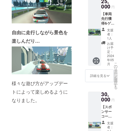
25,
シリア
トに
レジッ
す。 下
ゲーム
ルコー
000
て、
ト掲載
記の内
円
画面に
ドがも
「N3Ra
につい
容に当
収まら
【車両
らえま
lly」の
て] 備考
てはま
ないほ
先行獲
す。 ・
サポー
欄に掲
るニッ
ど長い
得&ゲー
2024年
ターと
載した
クネー
お名前
ム内通
5月以降
してお
いお名
ムは下
支援
（20字
自由に走行しながら景色を
貨コー
に、先
名前を
前をご
者：
記の対
以上）
スB】
行獲得
「②ク
1人
記入く
応を行
→文字
楽しんだり…
・2024
車両の
レジッ
ださ
お届
う場合
をすべ
年5月以
相当金
ト掲
け予
い。
がござ
て収め
降に、
額
定：
載」い
(ニック
いま
るため
『FSZ(
2024
[15,000
たしま
ネーム
す。 そ
に名前
年05
仮名)』
円分]を
す。 ・
可) ※掲
の際の
が小さ
こ
月
という
除いた
の
CAMPF
載は1ア
返金に
くなり
リ
「③車
支援
タ
IRE内
カウン
は応じ
ます。
ー
両の先
額、
ン
メッ
詳細を見る
トにつ
かねま
※極端に
を
行獲
5,000円
選
セージ
き1名ま
すので
長い場
択
様々な遊び方がアップデー
得」が
相当の
す
機能に
でとな
予めご
合は溢
る
できる
「④
て、
りま
了承く
トによって楽しめるように
れた文
30,
シリア
ゲーム
2024年
す。 下
ださ
字分を
ルコー
000
内通
5月以降
なりました。
記の内
円
い。 ・
削除し
ドがも
貨」を
に「①
容に当
公序良
て掲載
【スポ
らえま
獲得で
感謝
てはま
俗に反
しま
ンサー
す。 ・
きるシ
メッ
るニッ
するな
す。
コース
2024年
リアル
セー
クネー
ど、こ
A】 ・
5月以降
コード
ジ」を
ムは下
支援
ちらが
2024年
に、先
がもら
お送り
者：
記の対
不適切
5～8月
行獲得
4人