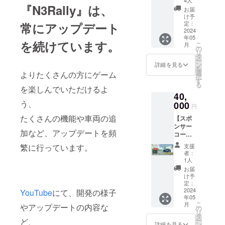
えま
しま
応を行
と判断
『N3Rally』は、
頃実施
車両の
す。 ・
す。 [ク
お届
う場合
したも
予定の
相当金
2024年
け予
レジッ
がござ
の →掲
V2アッ
額
定：
常にアップデート
5～8月
ト掲載
いま
載しな
プデー
2024
[15,000
頃実施
につい
す。 そ
い場合
年05
トに
円分]を
予定の
て] 備考
を続けています。
の際の
がござ
こ
月
て、
除いた
の
V2アッ
欄に掲
返金に
いま
リ
「⑤ス
支援
タ
プデー
載した
は応じ
す。 ・
ー
ポン
額、
ン
トに
詳細を見る
いお名
かねま
ゲーム
を
サー
10,000
選
て、
よりたくさんの方にゲーム
前をご
すので
画面に
択
権」を
円相当
す
「N3Ra
記入く
予めご
収まら
る
獲得
の「④
を楽しんでいただけるよ
lly」の
ださ
了承く
ないほ
40,
し、
ゲーム
サポー
い。
ださ
ど長い
う、
ゲーム
000
内通
ターと
(ニック
円
い。 ・
お名前
内で登
貨」を
してお
ネーム
公序良
（20字
たくさんの機能や車両の追
【スポ
場する
獲得で
名前を
可) ※掲
俗に反
以上）
ンサー
看板、
きるシ
「②ク
載は1ア
するな
加など、アップデートを頻
→文字
コース
ゲーム
リアル
レジッ
カウン
ど、こ
をすべ
B】 ・
のクレ
コード
ト掲
トにつ
支援
繁に行っています。
ちらが
て収め
2024年
ジット
がもら
載」い
者：
き1名ま
不適切
るため
5～8月
にお名
えま
1人
たしま
でとな
と判断
に名前
頃実施
前やロ
す。 ・
す。 ・
お届
りま
したも
が小さ
予定の
ゴを大
2024年
け予
CAMPF
す。 下
の →掲
くなり
V2アッ
きく掲
定：
5～8月
IRE内
記の内
載しな
ます。
プデー
2024
載いた
YouTube
にて、開発の様子
頃実施
メッ
容に当
い場合
※極端に
年05
トに
しま
予定の
セージ
てはま
がござ
こ
長い場
月
やアップデートの内容な
て、
す。
の
V2アッ
機能に
るニッ
いま
リ
合は溢
「⑤ス
(+②) ・
タ
プデー
て、
クネー
す。 ・
ー
れた文
ど、
ポン
2024年
ン
トに
詳細を見る