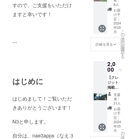
メッ
すので、ご支援をいただけ
8人
セージ
お届
機能に
ますと幸いです！
け予
て、
定：
2024年
2024
年05
5月以降
こ
月
に「①
の
リ
感謝
タ
---
ー
メッ
ン
詳細を見る
を
セー
選
択
ジ」を
す
る
お送り
2,0
いたし
ます。
00
円
ご支援
【クレ
ありが
はじめに
ジット
とうご
掲載
ざいま
コー
す！
支援
ス】 ・
はじめまして！ご覧いただ
者：
2024年
21人
きありがとうございます！
5～8月
お届
頃実施
け予
予定の
定：
N3と申します。
V2アッ
2024
年05
プデー
こ
月
トに
の
自分は、nae3apps（なえ３
リ
て、
タ