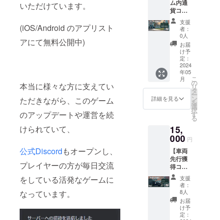
ム内通
2024年
レジッ
いただけています。
貨コー
5～8月
ト掲載
スB】
頃実施
につい
支援
・2024
(iOS/Android のアプリスト
予定の
て] 備考
者：
年5月以
V2アッ
欄に掲
0人
アにて無料公開中)
降に、
プデー
載した
お届
支援額
トに
いお名
け予
10,000
て、
定：
前をご
円相当
2024
「N3Ra
記入く
年05
の「④
lly」の
ださ
こ
月
ゲーム
サポー
の
い。
本当に様々な方に支えてい
リ
内通
ターと
タ
(ニック
ー
貨」を
してお
ン
ネーム
詳細を見る
ただきながら、このゲーム
を
獲得で
名前を
選
可) ※掲
択
きるシ
「②ク
のアップデートや運営を続
す
載は1ア
る
リアル
レジッ
カウン
15,
けられていて、
コード
ト掲
トにつ
がもら
000
載」い
き1名ま
円
えま
たしま
でとな
公式Discord
もオープンし、
【車両
す。 ・
す。 ・
りま
先行獲
2024年
CAMPF
す。 下
プレイヤーの方が毎日交流
得コー
5～8月
IRE内
記の内
ス】 ※
頃実施
メッ
容に当
支援
をしている活発なゲームに
こちら
予定の
セージ
てはま
者：
のコー
V2アッ
機能に
8人
なっています。
るニッ
スでは
プデー
て、
クネー
お届
ゲーム
トに
2024年
け予
ムは下
内通貨
て、
定：
5月以降
記の対