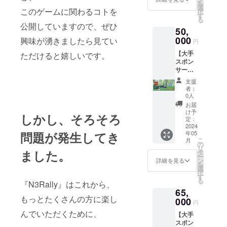
2024年
ムは下
ゲーム
を
字分を
サー
5月以降
選
て、
5月以降
記の対
このゲームに関わるコトを
画面に
択
削除し
権」を
に、
す
「N3Ra
に「①
応を行
収まら
る
て掲載
獲得
『FSZ(
lly」の
感謝
公開していますので、ぜひ
う場合
ないほ
しま
50,
し、
仮名)』
サポー
メッ
がござ
ど長い
す。
ゲーム
000
という
興味が湧きましたら見てい
ターと
セー
円
いま
お名前
[ゲーム
内で登
「③車
してお
ジ」を
す。 そ
（20字
内通貨
【大手
場する
ただけると嬉しいです。
両の先
名前を
お送り
の際の
以上）
シリア
スポン
看板、
行獲
「②ク
しま
返金に
→文字
ルコー
サー
ゲーム
得」が
レジッ
す。 [ク
は応じ
をすべ
ドにつ
コース
のクレ
できる
ト掲
レジッ
支援
かねま
て収め
いて] シ
A】 ・
ジット
シリア
載」い
者：
ト掲載
すので
るため
リアル
2024年
にお名
ルコー
0人
たしま
につい
予めご
に名前
コード
5～8月
前やロ
ドがも
す。 ・
お届
て] 備考
了承く
が小さ
は2024
頃実施
ゴを大
らえま
け予
CAMPF
欄に掲
ださ
しかし、そろそろ
くなり
年5月中
予定の
きく掲
定：
す。 ・
IRE内
載した
い。 ・
ます。
に、
V2アッ
2024
載いた
2024年
メッ
いお名
公序良
※極端に
メール
年05
問題が発生してき
プデー
しま
5月以降
セージ
前をご
俗に反
こ
長い場
月
にて送
トに
す。
の
に、先
機能に
記入く
するな
リ
合は溢
付いた
て、
(+②) ・
ました。
タ
行獲得
て、
ださ
ど、こ
ー
れた文
しま
「⑥大
2024年
ン
車両の
詳細を見る
2024年
い。
ちらが
を
字分を
す。
手スポ
5月以降
選
相当金
5月以降
(ニック
不適切
択
削除し
nae3ap
ンサー
に、
す
額
に「①
ネーム
と判断
る
て掲載
psから
権」を
『N3Rally』はこれから、
『FSZ(
[15,000
感謝
可) ※掲
したも
しま
のメー
65,
獲得
仮名)』
円分]を
メッ
載は1ア
の →掲
す。
もっとたくさんの方に楽し
ルを受
し、
000
という
除いた
セー
円
カウン
載しな
[ゲーム
け取れ
ゲーム
「③車
支援
ジ」を
トにつ
い場合
んでいただくために、
内通貨
るよ
【大手
内で登
両の先
額、
お送り
き1名ま
がござ
シリア
う、
スポン
場する
行獲
15,000
しま