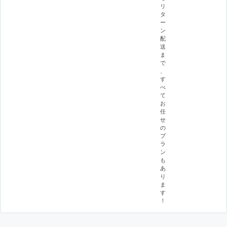
リ
タ
ー
ン
配
送
ま
で
、
す
べ
て
お
任
せ
の
プ
ラ
ン
も
あ
り
ま
す
！