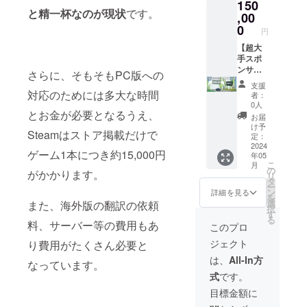
合は溢
効期限
150
に、
権」を
額
IRE内
したい
不要で
す。 ・
れた文
と精一杯なのが現状
です。
は
『FSZ(
獲得
,00
[15,000
メッ
お名前
した
ゲーム
字分を
2024/12
仮名)』
し、
円分]を
0
セージ
をご記
ら、備
円
画面に
削除し
/31
という
ゲーム
除いた
機能に
入くだ
考欄に
収まら
て掲載
23:59:5
「③車
内で登
【超大
支援
て、
さい。
「記載
ないほ
しま
9 まで
両の先
場する
手スポ
額、
2024年
(ニック
不要」
ど長い
す。
となり
行獲
看板、
ンサー
50,000
5月以降
ネーム
さらに、そもそもPC版への
の旨を
お名前
[ゲーム
ます)
得」が
ゲーム
コース
円相当
に「①
可) もし
ご記入
支援
（20字
内通
できる
のクレ
B】 ・
の「④
対応のためには多大な時間
感謝
ロゴを
者：
くださ
以上）
貨、車
シリア
ジット
2024年
ゲーム
メッ
0人
お持ち
い。 ※
→文字
両先行
ルコー
にお名
5～8月
とお金が必要となるうえ、
内通
セー
でした
お届
ロゴが
をすべ
獲得シ
ドがも
前やロ
頃実施
貨」を
ジ」を
け予
らロゴ
ある場
て収め
リアル
Steamはストア掲載だけで
らえま
ゴを
予定の
獲得で
定：
お送り
がある
合には
るため
コード
す。 ・
【一番
V2アッ
2024
きるシ
しま
旨をご
nae3ap
に名前
ゲーム1本につき約15,000円
につい
年05
2024年
大きい
プデー
リアル
す。 [ス
記入く
psから
が小さ
こ
て] シリ
月
5月以降
サイズ
トに
コード
の
ポン
ださ
がかかります。
詳細確
くなり
リ
アル
に、先
で】掲
て、
がもら
タ
サー・
い。 ※
認の
ます。
ー
コード
行獲得
載いた
「⑦超
えま
ン
クレ
詳細を見る
ロゴや
メール
※極端に
を
は2024
車両の
しま
大手ス
す。 ・
選
ジット
また、海外版の翻訳の依頼
名前の
をしま
長い場
択
年5月中
相当金
す。
ポン
CAMPF
す
掲載に
記載が
すの
合は溢
る
に、
額
(+②) ・
サー
料、サーバー等の費用もあ
IRE内
ついて]
このプロ
不要で
で、
れた文
メール
[15,000
2024年
権」を
メッ
備考欄
した
nae3ap
字分を
にて送
ジェクト
り費用がたくさん必要と
円分]を
5月以降
獲得
セージ
に掲載
ら、備
psから
削除し
付いた
除いた
に、
し、
機能に
したい
は、
All-In方
考欄に
のメー
て掲載
なっています。
しま
支援
『FSZ(
ゲーム
て、
お名前
「記載
ルを受
しま
す。
式
です。
額、
仮名)』
内で登
2024年
をご記
不要」
け取れ
す。
nae3ap
65,000
という
場する
5月以降
入くだ
目標金額に
の旨を
るよ
[ゲーム
psから
円相当
「③車
看板、
に「①
さい。
ご記入
う、
内通