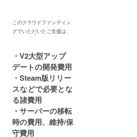
した
備考欄
IRE内
nae3ap
記の内
俗に反
以上）
ら、備
に掲載
メッ
psから
容に当
するな
→文字
考欄に
したい
セージ
のメー
てはま
ど、こ
をすべ
「記載
お名前
機能に
ルを受
るニッ
ちらが
て収め
不要」
をご記
て、
このクラウドファンディン
け取れ
クネー
不適切
るため
の旨を
入くだ
2024年
るよ
ムやロ
と判断
に名前
グでいただいたご支援は、
ご記入
さい。
5月以降
う、
ゴは下
したも
が小さ
くださ
(ニック
に「①
メール
記の対
の →掲
くなり
い。 ※
ネーム
感謝
設定を
応を行
載しな
ます。
ロゴが
可) もし
メッ
予めご
う場合
い場合
※極端に
ある場
ロゴを
セー
確認く
がござ
がござ
長い場
・V2大型アップ
合には
お持ち
ジ」を
ださ
いま
いま
合は溢
nae3ap
でした
お送り
い。 ※
す。 そ
す。 ・
れた文
デートの開発費用
psから
らロゴ
しま
掲載は1
の際の
ゲーム
字分を
詳細確
がある
す。 [ス
アカウ
返金に
画面に
削除し
認の
旨をご
ポン
・Steam版リリー
ントに
は応じ
収まら
て掲載
メール
記入く
サー・
つき1名
かねま
ないほ
しま
をしま
ださ
クレ
までと
すので
スなどで必要とな
ど長い
す。
すの
い。 ※
ジット
なりま
予めご
お名前
[ゲーム
で、
ロゴや
掲載に
す。 下
了承く
（20字
内通
る諸費用
nae3ap
名前の
ついて]
記の内
ださ
以上）
貨、車
psから
記載が
備考欄
容に当
い。 ・
→文字
両先行
・サーバーの移転
のメー
不要で
に掲載
てはま
公序良
をすべ
獲得シ
ルを受
した
したい
るニッ
俗に反
て収め
リアル
け取れ
ら、備
お名前
時の費用、維持/保
クネー
するな
るため
コード
るよ
考欄に
をご記
ムやロ
ど、こ
に名前
につい
う、
「記載
入くだ
ゴは下
ちらが
守費用
が小さ
て] シリ
メール
不要」
さい。
記の対
不適切
くなり
アル