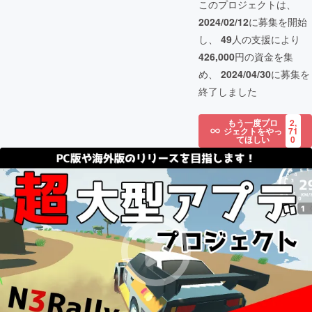
このプロジェクトは、
2024/02/12
に募集を開始
し、
49
人の支援により
426,000
円の資金を集
め、
2024/04/30
に募集を
終了しました
もう一度プロ
2,
ジェクトをやっ
71
てほしい
0