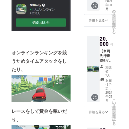
はもら
2024
「N3Ra
に「①
応を行
年05
えませ
lly」の
感謝
う場合
こ
月
ん！ご
サポー
の
メッ
がござ
リ
注意く
ターと
タ
セー
いま
ー
ださ
してお
ン
ジ」を
詳細を見る
す。 そ
を
い。 ・
名前を
選
お送り
の際の
択
2024年
「②ク
す
しま
返金に
る
5月以降
レジッ
す。 [ク
は応じ
20,
に、
ト掲
レジッ
かねま
『FSZ(
000
載」い
ト掲載
すので
円
仮名)』
たしま
につい
予めご
【車両
という
オンラインランキングを競
す。 ・
て] 備考
了承く
先行獲
「③車
CAMPF
欄に掲
ださ
得&ゲー
うためタイムアタックをし
両の先
IRE内
載した
い。 ・
ム内通
行獲
メッ
いお名
公序良
支援
たり、
貨コー
得」が
セージ
前をご
者：
俗に反
スA】
できる
機能に
2人
記入く
するな
・2024
シリア
て、
ださ
お届
ど、こ
年5月以
ルコー
2024年
け予
い。
ちらが
降に、
ドがも
定：
5月以降
(ニック
不適切
『FSZ(
2024
らえま
に「①
ネーム
と判断
年05
仮名)』
す。 ・
感謝
可) ※掲
したも
こ
月
という
2024年
の
メッ
載は1ア
の →掲
リ
「③車
5～8月
タ
セー
カウン
載しな
ー
レースをして賞金を稼いだ
両の先
頃実施
ン
ジ」を
詳細を見る
トにつ
い場合
を
行獲
予定の
選
お送り
き1名ま
がござ
り、
択
得」が
V2アッ
す
しま
でとな
いま
る
できる
プデー
す。 [ク
りま
す。 ・