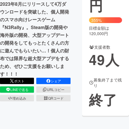
円
2023年8月にリリースして4万ダ
まちづくり・地域活性化
ウンロードを突破した、個人開発
のスマホ向けレースゲーム
355%
『N3Rally』。Steam版の開発や
目標金額は
CAMPFIRE for Social Good
CAMPFIRE Creation
120,000円
海外版の開発、大型アップデート
CAMPFIREふるさと納税
machi-ya
コミュニティ
の開発をしてもっとたくさんの方
支援者数
に遊んでもらいたい…！個人の財
49
人
布では限界な超大型アプデをする
ため、ぜひご支援をお願いしま
す！！！
募集終了まで残
ポスト
シェア
り
LINEで送る
URLコピー
終了
埋め込み
QRコード