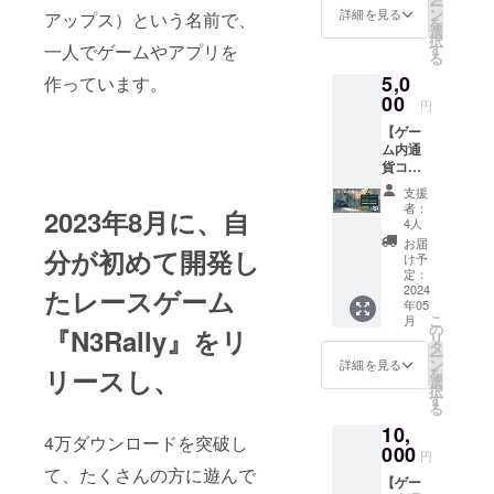
ー
「N3Ra
ン
詳細を見る
アップス）という名前で、
を
lly」の
選
択
サポー
す
一人でゲームやアプリを
る
ターと
5,0
してお
作っています。
名前を
00
円
「②ク
【ゲー
レジッ
ム内通
ト掲
貨コー
載」い
スA】
たしま
支援
・2024
す。 ・
者：
2023年8月に、自
年5月以
CAMPF
4人
降に、
IRE内
お届
分が初めて開発し
支援額
メッ
け予
5,000円
セージ
定：
相当の
2024
機能に
たレースゲーム
年05
「④
て、
こ
月
ゲーム
2024年
の
『N3Rally』をリ
リ
内通
5月以降
タ
ー
貨」を
に「①
ン
詳細を見る
リースし、
を
獲得で
感謝
選
択
きるシ
メッ
す
る
リアル
セー
10,
コード
ジ」を
4万ダウンロードを突破し
がもら
000
お送り
円
えま
しま
て、たくさんの方に遊んで
【ゲー
す。 ・
す。 [ク