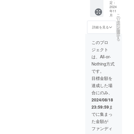
インver.
の駅
定：
リーラ
す。も
ンに限
あだち
2024
（見沼
インの
し支援
りま
年11
の駅×4
代親水
駅（竹
総額が
す。
こ
月
個 【商
公園～
の
ノ塚～
目標に
リ
品説
足立小
タ
堀切）
達しな
ー
明】 今
台）を
ン
を、そ
詳細を見る
かった
を
回限り
デザイ
選
れぞれ
場合は
択
となる
ンしま
す
デザイ
返金と
る
特別な
す。 口
ンしま
このプロ
なりま
「沿線
径7.7×
す。 口
す（All-
ジェクト
グラス
高さ
径7.7×
or-
🄬」で
15.2cm
高さ
は、All-or-
Nothing
す。
／
15.2cm
方式）
Nothing方式
「想造
435ml
／
・オン
楽工」
／ソー
435ml
です。
ライン
が、足
ダガラ
／ソー
で販売
目標金額を
立区に
ス 【注
ダガラ
するの
ある東
意事
ス 【注
達成した場
は、今
武スカ
項】 ・
意事
回のク
合にのみ、
イツ
個数
項】 ・
ラファ
リーラ
は、1種
個数
2024/08/18
ンに限
インの
類×4個
は、2種
りま
23:59:59
ま
駅（竹
です。
類×2個
す。
ノ塚～
・送料
ずつ
でに集まっ
堀切）
込みの
の、計4
た金額が
をデザ
金額と
個で
インし
なりま
す。 ・
ファンディ
ます。
す。 ・
送料込