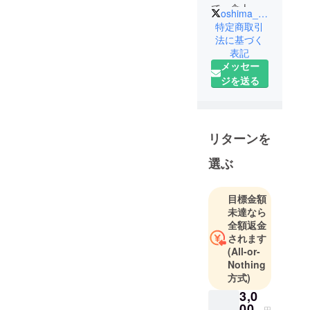
で、舎人駅
oshima_toshiaki
近くにある
特定商取引
「全學寺」
法に基づく
表記
の副住職で
メッセー
す。
ジを送る
週に1度の
ペースで
オープンす
るフリー
リターンを
コーヒーの
コミュニ
選ぶ
ティ「ゼン
ガクジ フ
目標金額
リー コー
未達なら
ヒースタン
全額返金
ド」を運営
されます
(All-or-
していま
Nothing
す。
方式)
また、「応
3,0
援は、応援
00
円