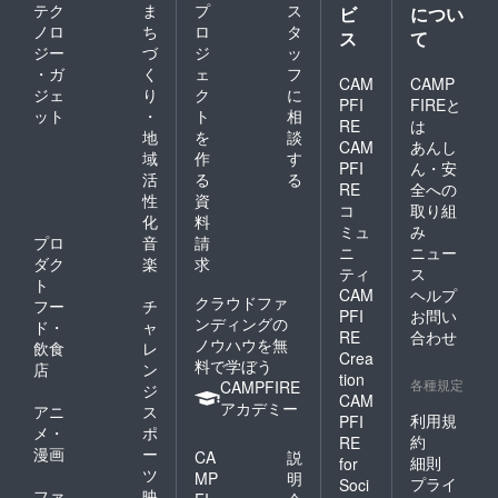
テク
ま
プ
ス
ビ
につい
ノロ
ち
ロ
タ
ス
て
ジー
づ
ジ
ッ
・ガ
く
ェ
フ
CAM
CAMP
ジェ
り
ク
に
PFI
FIREと
ット
・
ト
相
RE
は
地
を
談
CAM
あんし
域
作
す
PFI
ん・安
活
る
る
RE
全への
性
資
コ
取り組
化
料
ミュ
み
プロ
音
請
ニ
ニュー
ダク
楽
求
ティ
ス
ト
CAM
ヘルプ
クラウドファ
フー
チ
PFI
お問い
ンディングの
ド・
ャ
RE
合わせ
ノウハウを無
飲食
レ
Crea
料で学ぼう
店
ン
tion
各種規定
CAMPFIRE
ジ
CAM
アカデミー
アニ
ス
利用規
PFI
メ・
ポ
約
RE
漫画
ー
CA
説
細則
for
ツ
MP
明
プライ
Soci
ファ
映