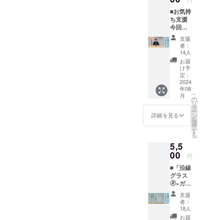
を呼ぶ」を
■お気持
DNAに、足
ち支援
立区・荒川
今回の
区の物語を
クラ
支援
ファン
届けるメ
者：
を企画
14人
ディア「ト
した
お届
ネリライ
「トネ
け予
リライ
定：
ナーノー
ナー
2024
ツ」の編集
年08
ノー
こ
月
ツ」編
長を務めて
の
リ
集長の
タ
います。
ー
大島か
ン
詳細を見る
を
現在、「ト
ら、
選
択
CAMPF
す
ネリライ
る
IREの
ナーノー
5,5
メッ
ツ」では、
セージ
00
円
機能を
地域の100人
■「沿線
使っ
以上との繋
グラス
て、御
🄬×ガチ
礼メッ
がりで作る
アダ
セージ
支援
雑誌『ガチ
チ」日
をお送
者：
アダチ』の
暮里・
りしま
18人
舎人ラ
す。
商業出版に
お届