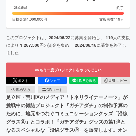
終了
126
%達成
目標金額
1,000,000
円
支援者数
119
人
このプロジェクトは、
2024/06/22
に募集を開始し、
119
人の支援
により
1,267,500
円の資金を集め、
2024/08/18
に募集を終了し
ました
もう一度プロジェクトをやってほしい
ポスト
シェア
LINEで送る
URLコピー
埋め込み
QRコード
足立区・荒川区のメディア「トネリライナーノーツ」が
挑戦中の雑誌プロジェクト『ガチアダチ』の制作予算の
ために、地元をつなぐコミュニケーショングッズ「沿線
グラス🄬」とコラボ！『ガチアダチ』グッズの第1弾と
なるスペシャルな「沿線グラス🄬」を販売します。オン