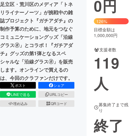
0
円
足立区・荒川区のメディア「トネ
まちづくり・地域活性化
リライナーノーツ」が挑戦中の雑
誌プロジェクト『ガチアダチ』の
126%
制作予算のために、地元をつなぐ
目標金額は
CAMPFIRE for Social Good
CAMPFIRE Creation
1,000,000円
コミュニケーショングッズ「沿線
CAMPFIREふるさと納税
machi-ya
コミュニティ
グラス🄬」とコラボ！『ガチアダ
支援者数
チ』グッズの第1弾となるスペ
119
シャルな「沿線グラス🄬」を販売
します。オンラインで買えるの
人
は、今回のクラファンだけです。
ポスト
シェア
LINEで送る
URLコピー
埋め込み
QRコード
募集終了まで残
り
終了