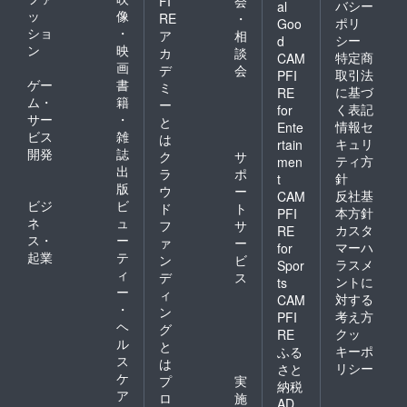
FI
会
バシー
al
ッ
像
RE
・
ポリ
Goo
ショ
・
ア
相
シー
d
ン
映
カ
談
特定商
CAM
画
デ
会
取引法
PFI
ゲー
書
ミ
に基づ
RE
ム・
籍
ー
く表記
for
サー
・
と
情報セ
Ente
ビス
雑
は
キュリ
rtain
開発
誌
ク
サ
ティ方
men
出
ラ
ポ
針
t
版
ウ
ー
反社基
CAM
ビジ
ビ
ド
ト
本方針
PFI
ネ
ュ
フ
サ
カスタ
RE
ス・
ー
ァ
ー
マーハ
for
起業
テ
ン
ビ
ラスメ
Spor
ィ
デ
ス
ントに
ts
ー
ィ
対する
CAM
・
ン
考え方
PFI
ヘ
グ
クッ
RE
ル
と
キーポ
ふる
ス
は
リシー
さと
ケ
プ
実
納税
ア
ロ
施
AD