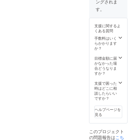
ングされま
口径
支援総
みの金
7.7×高
額が目
額とな
す。
さ
標に達
りま
15.2cm
した時
す。 ・
／
点から
支援総
支援に関するよ
435ml
制作を
額が目
くある質問
／ソー
スター
標に達
ダガラ
トし
手数料はいく
した時
ス 【注
て、完
らかかります
点から
意事
成後に
か？
制作を
項】 ・
お届け
スター
個数
しま
目標金額に届
トし
は、1種
す。も
かなかった場
て、完
類×4個
し支援
合どうなりま
成後に
です。
総額が
すか？
お届け
・送料
目標に
しま
込みの
達しな
支援で困った
す。も
金額と
かった
時はどこに相
し支援
なりま
場合は
談したらいい
総額が
す。 ・
返金と
ですか？
目標に
支援総
なりま
達しな
額が目
す（All-
かった
ヘルプページを
標に達
or-
場合は
見る
した時
Nothing
返金と
点から
方式）
なりま
制作を
・オン
す（All-
このプロジェクト
スター
ライン
or-
の問題報告は
こち
トし
で販売
Nothing