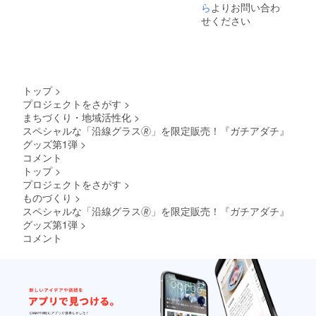
て、完
ら
よりお問い合わ
するの
方式）
成後に
は、今
せください
お届け
回のク
しま
ラファ
す。も
ンに限
し支援
りま
総額が
す。
目標に
トップ
>
達しな
プロジェクトをさがす
>
かった
まちづくり・地域活性化
>
場合は
返金と
スペシャルな「沿線グラス🄬」を限定販売！『ガチアダチ』
なりま
グッズ第1弾
>
す（All-
コメント
or-
トップ
>
Nothing
プロジェクトをさがす
>
方式）
ものづくり
>
・オン
ライン
スペシャルな「沿線グラス🄬」を限定販売！『ガチアダチ』
で販売
グッズ第1弾
>
するの
コメント
は、今
回のク
ラファ
ンに限
りま
す。