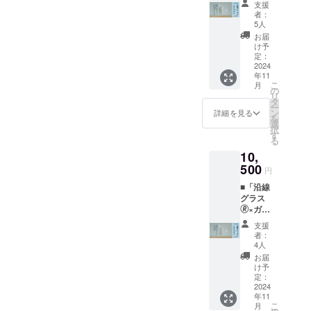
品説
ダガラ
トし
支援
チ」日
明】 今
ス 【注
て、完
者：
暮里・
回限り
意事
5人
成後に
舎人ラ
となる
項】 ・
お届け
お届
イナー
特別な
個数
け予
しま
ver.あだ
「沿線
定：
は、1種
す。も
ちの駅
2024
グラス
類×1個
し支援
年11
×2個
🄬」で
です。
総額が
こ
月
【商品
す。
の
・送料
目標に
リ
説明】
「想造
タ
込みの
達しな
ー
今回限
楽工」
ン
金額と
詳細を見る
かった
を
りとな
が、足
選
なりま
場合は
択
る特別
立区に
す
す。 ・
返金と
る
な「沿
ある日
支援総
なりま
10,
線グラ
暮里・
額が目
す（All-
ス🄬」
500
舎人ラ
標に達
or-
円
です。
イナー
した時
Nothing
■「沿線
「想造
の駅
点から
方式）
グラス
楽工」
（見沼
制作を
・オン
🄬×ガチ
が、足
代親水
スター
ライン
アダ
立区に
公園～
トし
で販売
支援
チ」東
ある日
足立小
て、完
者：
するの
武スカ
暮里・
台）＆
4人
成後に
は、今
イツ
舎人ラ
東武ス
お届け
お届
回のク
リーラ
イナー
カイツ
け予
しま
ラファ
インver.
の駅
定：
リーラ
す。も
ンに限
あだち
2024
（見沼
インの
し支援
りま
年11
の駅×2
代親水
駅（竹
総額が
す。
こ
月
個 【商
公園～