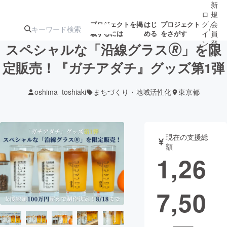
新
ロ
規
グ
会
プロジェクトを掲
はじ
プロジェクト
/
載するには
める
をさがす
イ
員
ン
登
スペシャルな「沿線グラス🄬」を限
録
定販売！『ガチアダチ』グッズ第1弾
人気のプロ
注目のリ
注目の新着プロ
募集終了が近いプ
もうすぐ公開
oshima_toshiaki
まちづくり・地域活性化
東京都
ジェクト
ターン
ジェクト
ロジェクト
されます
アート・写真
音楽
現在の支援総
額
1,26
テクノロジー・ガジェット
ゲーム・サ
7,50
映像・映画
書籍・雑誌
ビジネス・起業
チャレンジ