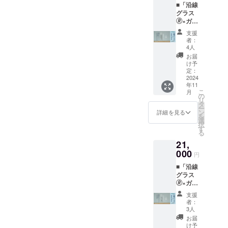
す。 ・
■「沿線
あだち
／
点から
支援総
グラス
の駅×2
435ml
制作を
額が目
🄬×ガチ
個 【商
／ソー
スター
標に達
アダ
品説
ダガラ
トし
した時
支援
チ」日
明】 今
ス 【注
て、完
者：
点から
暮里・
回限り
意事
4人
成後に
制作を
舎人ラ
となる
項】 ・
お届け
お届
スター
イナー
特別な
個数
け予
しま
トし
ver.あだ
「沿線
定：
は、1種
す。も
て、完
ちの駅
2024
グラス
類×2個
し支援
成後に
年11
×4個
🄬」で
です。
総額が
お届け
こ
月
【商品
す。
の
・送料
目標に
しま
リ
説明】
「想造
タ
込みの
達しな
す。も
ー
今回限
楽工」
ン
金額と
詳細を見る
かった
し支援
を
りとな
が、足
選
なりま
場合は
総額が
択
る特別
立区に
す
す。 ・
返金と
目標に
る
な「沿
ある日
支援総
なりま
達しな
21,
線グラ
暮里・
額が目
す（All-
かった
ス🄬」
000
舎人ラ
標に達
or-
円
場合は
です。
イナー
した時
Nothing
返金と
■「沿線
「想造
の駅
点から
方式）
なりま
グラス
楽工」
（見沼
制作を
・オン
す（All-
🄬×ガチ
が、足
代親水
スター
ライン
or-
アダ
立区に
公園～
トし
で販売
支援
Nothing
チ」東
ある日
足立小
て、完
者：
するの
方式）
武スカ
暮里・
台）＆
3人
成後に
は、今
イツ
舎人ラ
東武ス
お届け
お届
回のク
リーラ
イナー
カイツ
け予
しま
ラファ