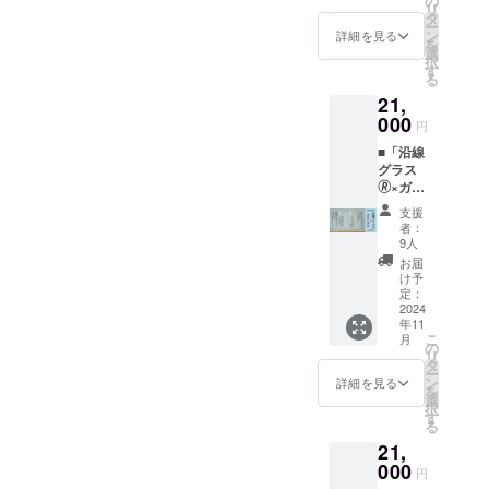
の
ノ塚～
目標に
リ
品説
足立小
タ
堀切）
達しな
ー
明】 今
台）を
ン
を、そ
詳細を見る
かった
を
回限り
デザイ
選
れぞれ
場合は
択
となる
ンしま
す
デザイ
返金と
る
特別な
す。 口
ンしま
なりま
21,
「沿線
径7.7×
す。 口
す（All-
グラス
000
高さ
径7.7×
or-
円
🄬」で
15.2cm
高さ
Nothing
■「沿線
す。
／
15.2cm
方式）
グラス
「想造
435ml
／
・オン
🄬×ガチ
楽工」
／ソー
435ml
ライン
アダ
が、足
ダガラ
／ソー
で販売
支援
チ」日
立区に
ス 【注
ダガラ
者：
するの
暮里・
ある東
意事
9人
ス 【注
は、今
舎人ラ
武スカ
項】 ・
意事
お届
回のク
イナー
イツ
個数
け予
項】 ・
ラファ
ver.あだ
リーラ
定：
は、1種
個数
ンに限
ちの駅
2024
インの
類×2個
は、2種
りま
年11
×2個
駅（竹
です。
類×1個
す。
こ
月
■「沿線
ノ塚～
の
・送料
ずつ
リ
グラス
堀切）
タ
込みの
の、計2
ー
🄬×ガチ
をデザ
ン
金額と
詳細を見る
個で
を
アダ
インし
選
なりま
す。 ・
択
チ」東
ます。
す
す。 ・
送料込
る
武スカ
口径
支援総
みの金
21,
イツ
7.7×高
額が目
額とな
リーラ
000
さ
標に達
りま
円
インver.
15.2cm
した時