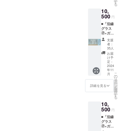
となる
ンしま
す
Nothing
る
特別な
す。 口
方式）
10,
「沿線
径7.7×
・「沿
グラス
500
高さ
線グラ
円
🄬」で
15.2cm
ス🄬×ガ
■「沿線
す。
／
チアダ
グラス
「想造
435ml
チ」を
🄬×ガチ
楽工」
／ソー
オンラ
アダ
が、足
ダガラ
インで
支援
チ」日
立区に
ス 【注
販売す
者：
暮里・
ある東
意事
35人
るの
舎人ラ
武スカ
項】 ・
は、今
お届
イナー
イツ
個数
け予
回のク
ver.あだ
リーラ
定：
は、1種
ラファ
ちの駅
2024
インの
類×1個
ンに限
年11
×1個
駅（竹
です。
りま
こ
月
■「沿線
ノ塚～
の
・送料
す。
リ
グラス
堀切）
タ
込みの
ー
🄬×ガチ
をデザ
ン
金額と
詳細を見る
を
アダ
インし
選
なりま
択
チ」東
ます。
す
す。 ・
る
武スカ
口径
支援総
10,
イツ
7.7×高
額が目
リーラ
500
さ
標に達
円
インver.
15.2cm
した時
■「沿線
あだち
／
点から
グラス
の駅×1
435ml
制作を
🄬×ガチ
個 【商
／ソー
スター
アダ