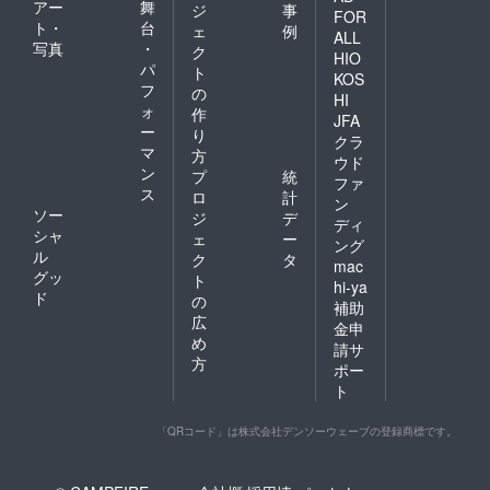
アー
舞
ジ
事
FOR
ト・
台
ェ
例
ALL
写真
・
ク
HIO
パ
ト
KOS
フ
の
HI
ォ
作
JFA
ー
り
クラ
マ
方
ウド
ン
プ
統
ファ
ス
ロ
計
ン
ソー
ジ
デ
ディ
シャ
ェ
ー
ング
ル
ク
タ
mac
グッ
ト
hi-ya
ド
の
補助
広
金申
め
請サ
方
ポー
ト
「QRコード」は株式会社デンソーウェーブの登録商標です。