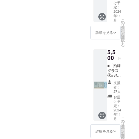
イナー
【注意
け予
チャレンジ
ver.あだ
事項】
定：
ちの駅
2024
中です。
・「沿
年11
×1個
線グラ
こ
月
【商品
ス🄬」
の
リ
説明】
のリ
タ
ー
今回限
ターン
ン
詳細を見る
を
りとな
ではあ
選
択
る特別
りませ
す
る
な「沿
んの
5,5
線グラ
で、商
ス🄬」
00
品は届
円
です。
きませ
■「沿線
「想造
ん。ご
グラス
楽工」
注意く
🄬×ガチ
が、足
ださ
アダ
立区に
い。 ・
支援
チ」東
ある日
もし支
者：
武スカ
暮里・
援総額
27人
イツ
舎人ラ
が目標
お届
リーラ
イナー
に達し
け予
インver.
の駅
定：
なかっ
あだち
2024
（見沼
た場合
年11
の駅×1
代親水
は返金
こ
月
個 【商
公園～
の
となり
リ
品説
足立小
タ
ます
ー
明】 今
台）を
ン
（All-
詳細を見る
を
回限り
デザイ
選
or-
択