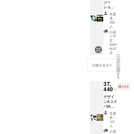
フォー
ジー
メー
体）
マー、
ショッ
カーの
グレ
ト【単
所在
支援
ネード
品】ノ
地：日
者：
：約
ショッ
ズルの
本 ・法
250
36cm ×
ト、
み
人
人名：
25cm/7.
シャ
（ショ
（株）
お届
5kg
ワー
ートガ
け予
NAGAR
（ライ
ショッ
ン型ノ
定：
A 2.商
フルタ
ト ・取
2024
ズル）
品概要
ンク本
扱説明
年07
早割：
につい
体) ・素
こ
月
書：有
8,190円
の
て ・商
材：プ
リ
・取扱
（16%
タ
品サイ
ラス
ー
説明書
OFF) ◆
ン
詳細を見る
ズ / 重
チッ
を
の対応
リター
選
量：約
ク、ス
択
言語：
ン内容
す
28cm ×
テンレ
る
日本語
イー
19cm/
ス ・付
・保証
37,
ジー
約
属品：
期間：1
残り93
440
ショッ
530g(イ
円
ブラッ
年保証
ト 各色
ージー
ク
スパイ
デザイ
1個 ※ラ
ショッ
フォー
ラル
ン&コス
イフル
ト本
マー、
ショッ
パ向け
タンク
体）
グレ
トとバ
【10Mp
（高圧
支援
ネード
ブルシ
a】ライ
洗浄
者：
ショッ
リーズ
フル
機）は
107
：約
ト、
は別売
ウォッ
人
付属し
36cm ×
シャ
りで
シュ×ラ
ませ
お届
25cm/7.
ワー