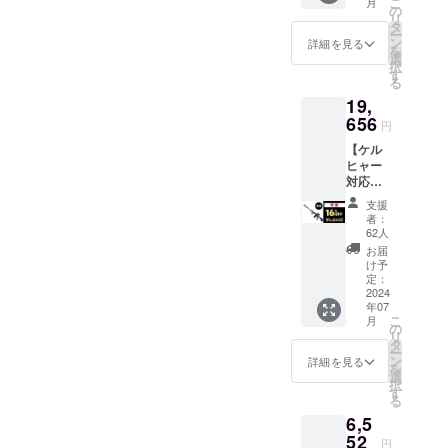
こ
期間：1
月
〜 超早
地：日
の
体）
グレ
リ
年保証
割：
本 ・法
タ
ネード
ー
スパイ
63,960
人名：
ン
詳細を見る
ショッ
を
ラル
円
（株）
選
：約
ト、
択
ショッ
（18%
NAGAR
す
36cm ×
トップ
る
トとバ
OFF) 限
A 2.商
25cm/7.
ショッ
ブルシ
19,
定2,000
品概要
5kg
ト、
リーズ
個 ブ
656
につい
（ライ
円
シャ
は別売
ラック
て ・商
フルタ
ワー
りで
【ケル
フォー
品サイ
ンク本
ショッ
す。
ヒャー
マー付
ズ/重
体) ・素
ト ・取
対応】
1.本商
量：約
材：プ
扱説明
ライフ
品の
110cm
ラス
支援
書：有
ル
メー
×
チッ
者：
・取扱
ウォッ
カー情
25cm/1.
62人
ク、ス
説明書
シュ
報 ・
9kg(ラ
テンレ
お届
の対応
【単
メー
イフル
け予
ス ・付
言語：
品】ノ
カーの
定：
ウォッ
属品：
日本語
ズルの
2024
所在
シュ本
ブラッ
・保証
年07
み ◆リ
地：日
体）
ク
期間：1
こ
月
ターン
本 ・法
の
フォー
年保証
リ
内容 ラ
人名：
タ
マー、
スパイ
ー
イフル
（株）
ン
：約
詳細を見る
グレ
ラル
を
ウォッ
NAGAR
選
36cm ×
ネード
ショッ
択
シュ各
A 2.商
す
25cm/7.
ショッ
トとバ
る
色1個 ※
品概要
5kg
ト、
ブルシ
6,5
ライフ
につい
（ライ
トップ
リーズ
ルタン
52
て ・商
フルタ
ショッ
円
は別売