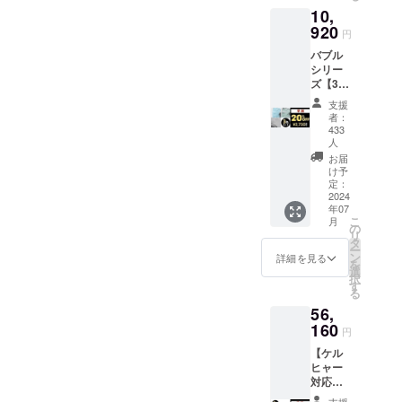
所在
ンプー
10,
地：日
・内容
920
本 ・法
量：
円
人名：
350ml
バブル
（株）
・取扱
シリー
NAGAR
説明
ズ【3色
A 2.商
書：有
セッ
品概要
・取扱
支援
ト】
につい
説明書
者：
（ブ
て ・名
433
の対応
ルー
人
称：
言語：
ニュー
レッド
お届
日本語
トラル
け予
アルカ
・保証
バブル
定：
リバブ
期間：
2024
500ml
ル ・成
30日間
年07
、グ
分：ア
保証
こ
月
リーン
の
ルカリ
リ
アシッ
タ
性コー
ー
ドバブ
ン
詳細を見る
ティン
を
ル
選
グシャ
択
500ml
す
ンプー
る
、ス
・内容
56,
ノー
量：
160
コー
500ml
円
ティン
・取扱
【ケル
グバブ
説明
ヒャー
ル
書：有
対応】
350ml)
・取扱
ライフ
早割：