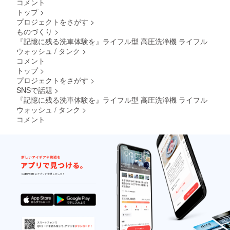
コメント
本 ・法
トップ
>
人名：
プロジェクトをさがす
>
（株）
NAGAR
ものづくり
>
A 2.商
『記憶に残る洗車体験を』ライフル型 高圧洗浄機 ライフル
品概要
ウォッシュ / タンク
>
につい
コメント
て ・取
トップ
>
扱説明
書の有
プロジェクトをさがす
>
・取扱
SNSで話題
>
説明書
『記憶に残る洗車体験を』ライフル型 高圧洗浄機 ライフル
の対応
ウォッシュ / タンク
>
言語：
コメント
日本語
・保証
期間：1
年保証