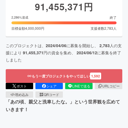
91,455,371
円
終了
2,286
%達成
目標金額
4,000,000
円
支援者数
2,783
人
このプロジェクトは、
2024/04/06
に募集を開始し、
2,783
人の支
援により
91,455,371
円の資金を集め、
2024/06/12
に募集を終了
しました
もう一度プロジェクトをやってほしい
1,592
ポスト
シェア
LINEで送る
URLコピー
埋め込み
QRコード
「あの頃、親父と洗車したな。」という世界観を広めて
いきます！