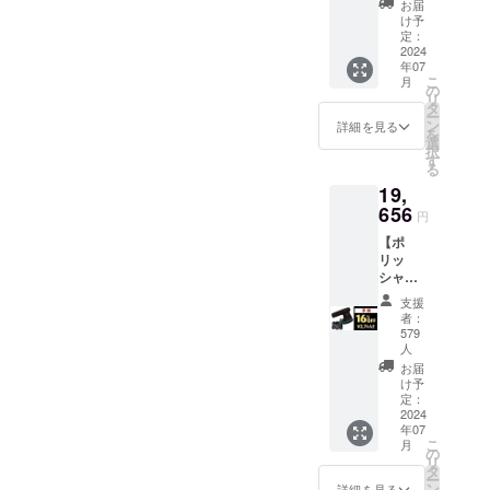
（16%
のメー
25cm/1.
お届
ブラッ
の対応
OFF) ※
カー情
け予
9kg(ラ
ク
言語：
パワー
定：
報 ・
イフル
フォー
日本語
2024
が強力
メー
ウォッ
マー、
・保証
年07
なた
カーの
シュ本
グレ
期間：1
こ
月
め、注
の
所在地
体） ・
ネード
年保証
リ
意書き
タ
（国）
素材：
ショッ
スパイ
ー
をお読
ン
：日本
詳細を見る
プラス
ト、
ラル
を
みに
選
・法人
チッ
トップ
ショッ
択
なって
す
名：
ク、ス
ショッ
トとバ
る
からご
（株）
テンレ
ト、
ブルシ
19,
使用く
NAGAR
ス ・付
シャ
リーズ
656
ださ
A 2.商
属品：
円
ワー
は別売
い。 1.
品概要
グレ
ショッ
りで
【ポ
本商品
につい
ネード
ト ・取
す。
リッ
のメー
て ・商
ショッ
扱説明
シャー
カー情
品サイ
ト、
書：有
】イー
報 ・
ズ/重
トップ
支援
・取扱
ジーポ
メー
量：約
者：
ショッ
説明書
リッ
カーの
579
8cm
ト、
の対応
シュ ブ
人
所在
×20cm
シャ
言語：
ラック
地：日
お届
×26.5c
ワー
日本語
エディ
け予
本 ・法
m/ 約
ショッ
・保証
ション
定：
人名：
0.65kg(
ト ・取
期間：1
2024
早割：
（株）
ブラッ
扱説明
年保証
年07
19,656
NAGAR
ク
書：有
こ
スパイ
月
円
の
A 2.商
フォー
・取扱
リ
ラル
（16%
タ
品概要
マー本
説明書
ー
ショッ
OFF) 1.
ン
詳細を見る