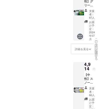
性】グ
A 2.商
ン、
リーン
品概要
3,000~5
アシッ
につい
,000回
支援
ドバブ
て ・名
者：
転/毎分
ル 早
称：ブ
97人
・付属
割：
ルー
お届
品：専
3,276円
ニュー
け予
用ケー
（16%
定：
トラル
ス、ブ
OFF) 1.
2024
バブル
ラック
年07
本商品
・成
カット
こ
月
のメー
の
分：中
（コン
リ
カー情
タ
性カー
パウン
ー
報 ・
ン
シャン
詳細を見る
ド
を
メー
選
プー ・
剤）、
択
カーの
す
内容
ブラッ
る
所在
量：
クバフ1
4,9
地：日
500ml
枚、ポ
本 ・法
14
・取扱
円
イント
人名：
説明
バフ1
【中
（株）
書：有
枚、タ
性】ス
NAGAR
・取扱
オル ・
ノー
A 2.商
説明書
取扱説
コー
品概要
の対応
支援
明書：
ティン
につい
言語：
者：
有 ・取
グバブ
て ・名
66人
日本語
扱説明
ル 早
称：グ
・保証
お届
書の対
割：
リーン
け予
期間：
応言
4,914円
アシッ
定：
30日間
語：日