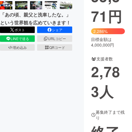
71
円
まちづくり・地域活性化
「あの頃、親父と洗車したな。」
という世界観を広めていきます！
CAMPFIRE for Social Good
CAMPFIRE Creation
ポスト
シェア
2,286%
CAMPFIREふるさと納税
machi-ya
コミュニティ
LINEで送る
URLコピー
目標金額は
4,000,000円
埋め込み
QRコード
支援者数
2,78
3
人
募集終了まで残
り