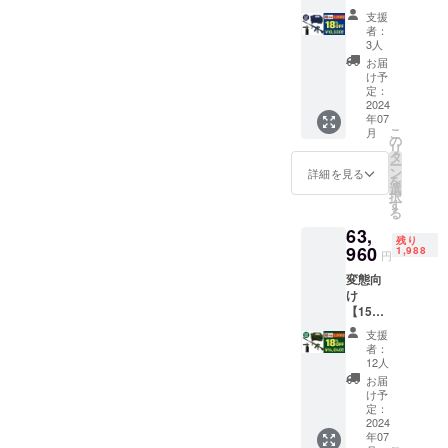
チッ
年保証
【12Mp
1.本商
×
支援
ク、ス
スパイ
a】ライ
品の
25cm/1.
者：
テンレ
ラル
フル
メー
3人
9kg(ラ
ス ・付
ショッ
ウォッ
カー情
イフル
お届
属品：
トとバ
シュ×ラ
報 ・
け予
ウォッ
ブラッ
ブルシ
イフル
メー
定：
シュ本
ク
リーズ
タンク
2024
カーの
体）
フォー
は別売
年07
〜
所在地
マー、
こ
月
りで
Blue〜
（国）
の
グレ
リ
す。
超早
：日本
タ
：約
ネード
ー
（トッ
割：
・法人
ン
詳細を見る
36cm ×
ショッ
を
プ
47,970
名：
選
25cm/7.
ト、
択
ショッ
円
（株）
す
5kg
トップ
る
トは付
（18%
NAGAR
（ライ
ショッ
属しま
63,
OFF) 限
A 2.商
フルタ
残り
ト、
せ
定2,000
960
品概要
1,988
ンク本
円
シャ
ん。）
個 ブ
につい
体) ・素
ワー
変態向
ラック
て ・商
材：プ
ショッ
け
フォー
品サイ
ラス
ト ・取
【15Mp
マー付
ズ/重
チッ
扱説明
a】ライ
1.本商
量：約
ク、ス
支援
書：有
フル
品の
110cm
者：
テンレ
・取扱
ウォッ
メー
×
12人
ス ・付
説明書
シュ×ラ
カー情
25cm/1.
お届
属品：
の対応
イフル
報 ・
9kg(ラ
け予
ブラッ
言語：
タンク
メー
定：
イフル
ク
日本語
〜
2024
カーの
ウォッ
フォー
・保証
年07
Green
所在
シュ本
マー、