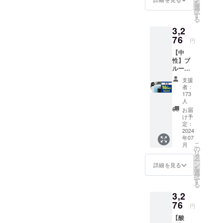
につい
体） ・
の対応
を
トとバ
本商品
選
て ・名
素材：
言語：
択
ブルシ
のメー
す
称：ス
プラス
日本語
る
リーズ
カー情
パイラ
チック
・保証
は別売
3,2
報 ・
ル
・取扱
期間：1
りで
76
メー
ショッ
円
説明書
年保証
す。
カーの
ト
の有 ・
【中
所在
（ショ
取扱説
性】ブ
地：日
ットシ
明書の
ルー
本 ・法
リー
対応言
ニュー
人名：
ズ） ・
支援
語：日
トラル
（株）
者：
素材：
本語 ・
バブル
NAGAR
173
鉄 ・取
保証期
早割：
人
A 2.商
扱説明
間：1年
3,276円
品概要
お届
書：有
保証
（16%
け予
につい
・取扱
OFF) 1.
定：
て ・名
説明書
2024
本商品
称：
の対応
年07
のメー
イー
言語：
こ
月
カー情
の
ジーポ
日本語
リ
報 ・
タ
リッ
・保証
ー
メー
ン
詳細を見る
シュ ブ
期間：
を
カーの
選
ラック
30日間
択
所在
す
エディ
保証
る
地：日
ション
3,2
本 ・法
・仕
76
人名：
様：ダ
円
（株）
ブルア
【酸
NAGAR
クショ