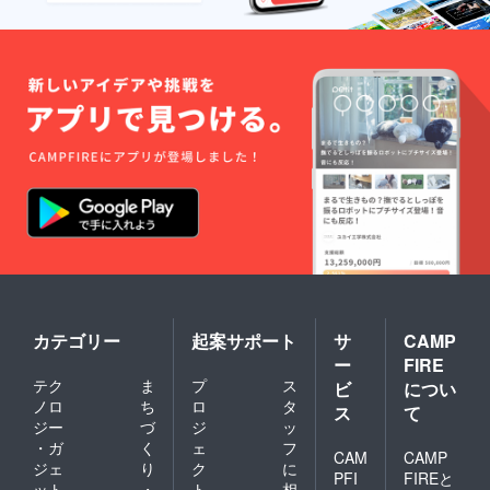
カテゴリー
起案サポート
サ
CAMP
ー
FIRE
テク
ま
プ
ス
ビ
につい
ノロ
ち
ロ
タ
ス
て
ジー
づ
ジ
ッ
・ガ
く
ェ
フ
CAM
CAMP
ジェ
り
ク
に
PFI
FIREと
ット
・
ト
相