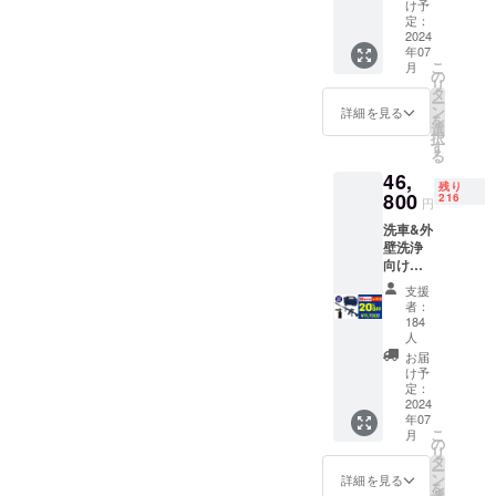
す。
イフル
け予
ん。 1.
5kg
ショッ
（トッ
タンク
定：
本商品
（ライ
ト ・取
2024
プ
〜
のメー
フルタ
扱説明
年07
ショッ
Black〜
カー情
ンク本
こ
月
書：有
トは付
超超早
の
報 ・
体) ・素
リ
・取扱
属しま
割：
タ
メー
材：プ
ー
説明書
せ
37,440
ン
詳細を見る
カーの
ラス
を
の対応
ん。）
円
選
所在地
チッ
択
言語：
（20%
す
（国）
ク、ス
る
日本語
OFF) 限
：日本
テンレ
・保証
46,
定200個
・法人
残り
ス ・付
期間：1
800
ブラッ
216
名：
円
属品：
年保証
ク
（株）
ブラッ
スパイ
洗車&外
フォー
NAGAR
ク
ラル
壁洗浄
マー付
A 2.商
フォー
ショッ
向け
1.本商
品概要
マー、
トとバ
【12Mp
品の
につい
支援
グレ
ブルシ
a】ライ
メー
者：
て ・商
ネード
リーズ
フル
カー情
184
品サイ
ショッ
は別売
ウォッ
人
報 ・
ズ / 重
ト、
りで
シュ×ラ
メー
お届
量：約
シャ
す。
イフル
け予
カーの
28cm ×
ワー
（トッ
タンク
定：
所在地
19cm /
ショッ
2024
プ
〜
（国）
約530g
ト ・取
年07
ショッ
Blue〜
：日本
(イー
こ
月
扱説明
トは付
超超早
の
・法人
ジー
リ
書：有
属しま
割：
タ
名：
ショッ
ー
・取扱
せ
46,800
ン
詳細を見る
（株）
ト本
を
説明書
ん。）
円