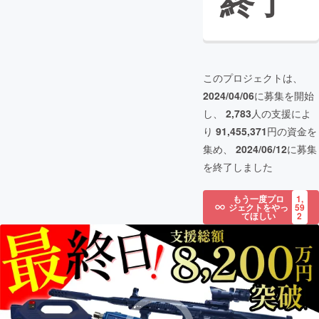
終了
このプロジェクトは、
2024/04/06
に募集を開始
し、
2,783
人の支援によ
り
91,455,371
円の資金を
集め、
2024/06/12
に募集
を終了しました
もう一度プロ
1,
ジェクトをやっ
59
てほしい
2