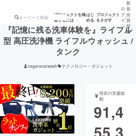
新
ロ
規
グ
会
プロジェクトを掲
はじ
プロジェクト
/
載するには
める
をさがす
イ
員
ン
登
『記憶に残る洗車体験を』ライフル
録
型 高圧洗浄機 ライフルウォッシュ /
タンク
人気のプロ
注目のリ
注目の新着プロ
募集終了が近いプ
もうすぐ公開
ジェクト
ターン
ジェクト
ロジェクト
されます
nagaracarwash
テクノロジー・ガジェット
アート・写真
音楽
現在の支援総
テクノロジー・ガジェット
ゲーム・サ
額
91,4
映像・映画
書籍・雑誌
55,3
ビジネス・起業
チャレンジ