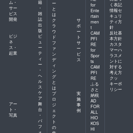
ム・
籍
ー
く表記
for
サー
・
と
情報セ
Ente
ビス
雑
は
キュリ
rtain
開発
誌
ク
サ
ティ方
men
出
ラ
ポ
針
t
版
ウ
ー
反社基
CAM
ビジ
ビ
ド
ト
本方針
PFI
ネ
ュ
フ
サ
カスタ
RE
ス・
ー
ァ
ー
マーハ
for
起業
テ
ン
ビ
ラスメ
Spor
ィ
デ
ス
ントに
ts
ー
ィ
対する
CAM
・
ン
考え方
PFI
ヘ
グ
クッ
RE
ル
と
キーポ
ふる
ス
は
リシー
さと
ケ
プ
実
納税
ア
ロ
施
AD
アー
舞
ジ
事
FOR
ト・
台
ェ
例
ALL
写真
・
ク
HIO
パ
ト
KOS
フ
の
HI
ォ
作