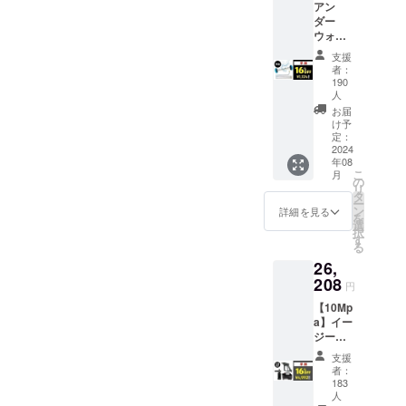
アン
ダー
ウォッ
シュ
支援
【単
者：
品】 早
190
割：
人
5,896円
お届
（16%
け予
OFF) 1.
定：
2024
本商品
年08
のメー
こ
月
カー情
の
リ
報 ・
タ
ー
メー
ン
詳細を見る
を
カーの
選
択
所在
す
る
地：日
26,
本 ・法
208
人名：
円
（株）
【10Mp
NAGAR
a】イー
A 2.商
ジー
品概要
ショッ
につい
支援
ト×ライ
て ・名
者：
フルタ
称：ア
183
ンク 〜
人
ンダー