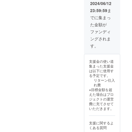
報 ・
約36cm
BASE
2024/06/12
メー
×
（120m
23:59:59
ま
カーの
25cm/7.
l/ポーチ
所在
5kg
セッ
でに集まっ
地：日
（ライ
ト） ・
た金額が
本 ・法
フルタ
シャド
人名：
ンク本
ウ
ファンディ
（株）
体) ・素
（350m
ングされま
NAGAR
材：プ
l） ・シ
A 2.商
ラス
リコン
す。
品概要
チッ
シャン
につい
ク、ス
プー
て ・商
テンレ
（350m
支援金の使い道
品サイ
ス ・付
l） ・ア
集まった支援金
ズ/重
属品：
イアイ
は以下に使用す
量：約
ブラッ
ンデ
る予定です。
110cm
ク
リート
リターン仕入
×
フォー
（350m
れ費
25cm/1.
マー、
l） ・ス
※目標金額を超
9kg(ラ
グレ
プラッ
えた場合はプロ
イフル
ネード
シュ＆
ジェクトの運営
ウォッ
ショッ
ガラス
費に充てさせて
シュ本
ト、
ポリッ
いただきます。
体）
トップ
シュ
ショッ
（ポー
ト、
チセッ
支援に関するよ
：約
シャ
ト） ・
くある質問
36cm ×
ワー
ファス