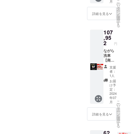
こ
月
カー情
ライフ
の
トラル
リ
報 ・
ルウ
タ
バブル
ー
メー
オッ
ン
【中
詳細を見る
を
カーの
シュ【3
選
性】、
択
所在
色】 ラ
す
グリー
る
地：日
イフル
ンア
107
本 ・法
タンク
シッド
人名：
【10Mp
,95
バブル
（株）
a】
2
【酸
円
NAGAR
【12Mp
性】、
A 2.商
a】
ながら
スノー
品概要
【15Mp
洗車
コー
につい
a】 デ
【商品
ティン
て ・商
ザイン&
全部
グバブ
支援
品サイ
コスパ
セッ
ル【中
者：
ズ/重
向け
ト】
性】）
1人
量：約
【10Mp
（全22
・成
お届
110cm
a】 洗
種類）
分：中
け予
×
車&外壁
※ライフ
定：
性、酸
25cm/1.
洗浄向
ル
2024
性 ・内
年07
9kg(ラ
け
ウォッ
容量：
こ
月
イフル
【12Mp
シュ・
の
（ブ
リ
ウォッ
a】 変
ライフ
タ
ルー
ー
シュ本
態向け
ルタン
ン
ニュー
詳細を見る
を
体） ・
【15Mp
ク・
選
トラル
択
素材：
a】 1.本
イー
す
バブル
る
プラス
商品の
ジーポ
500ml
62,
チッ
メー
リッ
、グ