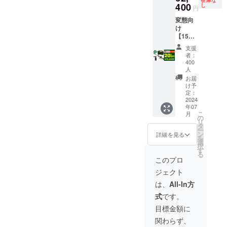
在庫な
ク、ス
カー情
シュブ
400
し
リーン
円
テンレ
報 ・
ラック
アシッ
変態向
ス ・付
メー
エディ
ドバブ
け
属品：
カーの
ション
ル
【15Mp
グレ
所在
は含ま
500ml
a】ライ
ネード
地：日
れませ
、ス
支援
フル
ショッ
本 ・法
ん ◆リ
ノー
者：
ウォッ
ト、
人名：
ターン
400
コー
シュ×ラ
トップ
（株）
内容 ・
人
ティン
イフル
ショッ
NAGAR
スノー
お届
グバブ
タンク
ト、
A 2.商
メンブ
け予
ル
〜
定：
シャ
品概要
ラック
350ml)
2024
Green
ワー
につい
エディ
・取扱
年07
〜 超超
ショッ
て ・商
ション
説明
こ
月
早割：
の
ト ・取
品サイ
・阿修
書：有
リ
62,400
タ
扱説明
ズ / 重
羅 ・脱
・取扱
ー
円
ン
書：有
量：約
脂シャ
詳細を見る
説明書
を
（20%
選
・取扱
110cm
ンプー
の対応
択
OFF) 限
す
説明書
×
（350m
言語：
る
定400個
の対応
25cm/1.
l/単品＆
このプロ
日本語
ブラッ
言語：
9kg(ラ
ポーチ
・保証
ジェクト
ク
日本語
イフル
セッ
期間：
フォー
・保証
ウォッ
ト） ・
は、
All-In方
30日間
マー付
期間：1
シュ本
BASE(1
保証
式
です。
1.本商
年保証
体）
20ml/
品の
ポーチ
目標金額に
メー
セット)
関わらず、
カー情
：
・DEEP