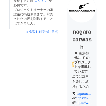
投稿するには
ログイン
が
必要です。
プロジェクトオーナーの承
認後に掲載されます。承認
された内容を削除すること
はできません。
nagara
※投稿する際の注意点
carwas
h
東京都
他に1件の
プロジェク
トを掲載し
ています
全ては洗車
を楽しく継
続するため
に！
nagarasensha
「誰でもプ
https://nagaracarwash.com/
ロになれる
https://www.youtube.com/@nagaracarwash