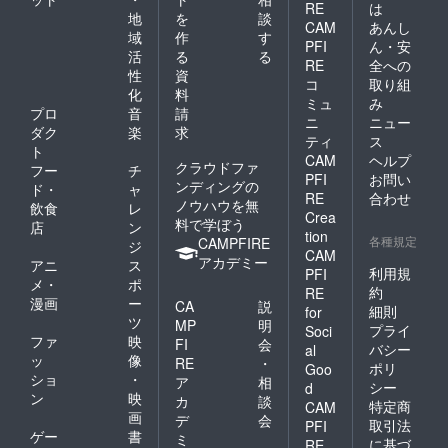
RE
は
地
を
談
CAM
あんし
域
作
す
PFI
ん・安
活
る
る
RE
全への
性
資
コ
取り組
化
料
ミュ
み
プロ
音
請
ニ
ニュー
ダク
楽
求
ティ
ス
ト
CAM
ヘルプ
クラウドファ
フー
チ
PFI
お問い
ンディングの
ド・
ャ
RE
合わせ
ノウハウを無
飲食
レ
Crea
料で学ぼう
店
ン
tion
各種規定
CAMPFIRE
ジ
CAM
アカデミー
アニ
ス
利用規
PFI
メ・
ポ
約
RE
漫画
ー
CA
説
細則
for
ツ
MP
明
プライ
Soci
ファ
映
FI
会
バシー
al
ッ
像
RE
・
ポリ
Goo
ショ
・
ア
相
シー
d
ン
映
カ
談
特定商
CAM
画
デ
会
取引法
PFI
ゲー
書
ミ
に基づ
RE