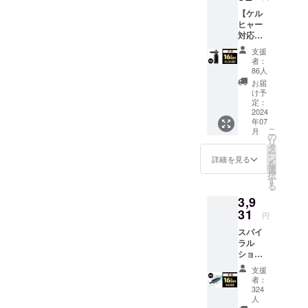
ク（高
品サイ
ンク本
ト、
りで
【ケル
圧洗浄
ズ/重
体) ・素
シャ
す。
ヒャー
機）は
量：約
材：プ
ワー
対応】
付属し
110cm
ラス
ショッ
ブラッ
ませ
×
チッ
ト ・取
支援
ク
ん。 1.
25cm/1.
ク、ス
者：
扱説明
フォー
本商品
9kg(ラ
86人
テンレ
書：有
マー
のメー
イフル
ス ・付
お届
・取扱
【単
カー情
ウォッ
け予
属品：
説明書
品】 ◆
報 ・
定：
シュ本
ブラッ
の対応
リター
2024
メー
体）
ク
言語：
年07
ン内容
カーの
フォー
日本語
こ
月
ブラッ
所在地
の
マー、
・保証
リ
ク
（国）
タ
：約
グレ
期間：1
ー
フォー
：日本
ン
36cm ×
詳細を見る
ネード
年保証
を
マー1個
・法人
選
25cm/7.
ショッ
スパイ
択
※ライフ
名：
す
5kg
ト、
ラル
る
ル
（株）
（ライ
トップ
ショッ
3,9
ウォッ
NAGAR
フルタ
ショッ
トとバ
シュ・
31
A 2.商
ンク本
ト、
円
ブルシ
タンク
品概要
体) ・素
シャ
リーズ
スパイ
（高圧
につい
材：プ
ワー
は別売
ラル
洗浄
て ・商
ラス
ショッ
りで
ショッ
機）は
品サイ
チッ
ト ・取
す。
ト【単
付属し
ズ/重
ク、ス
扱説明
支援
品】 早
ませ
量：約
テンレ
者：
書：有
割：
ん。 1.
110cm
324
ス ・付
・取扱
3,931円
本商品
人
×
属品：
説明書