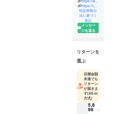
https://www.amazon.co.jp/stores/%E3%81%AA%E3%81%8C%E3%82%89%E6%B4%97%E8%BB%8A/page/CDC17E39-031D-43DC-BAF0-791843BF7B7C?ref_=ast_bln
カーケアブ
https://twitter.com/nagarasensha
ランド」
特定商取引
法に基づく
表記
メッセー
ジを送る
リターンを
選ぶ
目標金額
未達でも
リターン
が届きま
す
(All-in
方式)
5,8
96
円