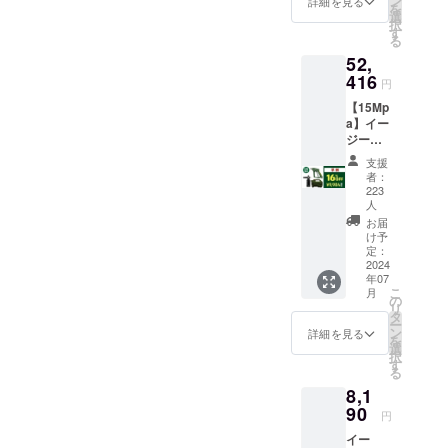
ン
詳細を見る
量：約
を
マー付
選
28cm ×
択
1.本商
す
19cm/
る
品の
約
52,
メー
530g(イ
416
カー情
ージー
円
報 ・
ショッ
【15Mp
メー
ト本
a】イー
カーの
体）
ジー
所在
ショッ
地：日
支援
ト×ライ
本 ・法
者：
：約
フルタ
人名：
223
36cm ×
ンク 〜
人
（株）
25cm/7.
Green
NAGAR
お届
5kg
〜 早
け予
A 2.商
（ライ
割：
定：
品概要
フルタ
2024
52,416
につい
ンク本
年07
円
て ・商
体) ・素
こ
月
（16%
の
品サイ
材：プ
リ
OFF) ブ
タ
ズ / 重
ラス
ー
ラック
ン
詳細を見る
量：約
チッ
を
フォー
選
28cm ×
ク、ス
択
マー付
す
19cm/
テンレ
る
1.本商
約
ス ・付
8,1
品の
530g(イ
属品：
90
メー
ージー
円
ブラッ
カー情
ショッ
ク
イー
報 ・
ト本