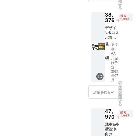
選
NAGAR
体）
択
の対応
（20%
す
A 2.商
る
言語：
OFF) 限
品概要
日本語
38,
定400個
につい
残り
・素
・保証
376
ブラッ
1,996
て ・商
円
材：プ
期間：1
ク
品サイ
ラス
年保証
デザイ
フォー
ズ / 重
チッ
スパイ
ン&コス
マー付
量：約
ク、ス
ラル
パ向け
1.本商
110cm
テンレ
ショッ
【10Mp
品の
×
支援
ス ・付
トとバ
a】ライ
メー
者：
25cm/1.
属品：
ブルシ
フル
カー情
4人
9kg(ラ
グレ
リーズ
ウォッ
報 ・
お届
イフル
ネード
は別売
シュ×ラ
メー
け予
ウォッ
ショッ
りで
イフル
定：
カーの
シュ本
ト、
す。
タンク
2024
所在
体）
シャ
年07
（トッ
〜
地：日
こ
ワー
月
プ
Black〜
の
本 ・法
リ
ショッ
ショッ
超早
タ
人名：
：約
ー
ト ・取
トは付
割：
ン
（株）
詳細を見る
36cm ×
を
扱説明
属しま
37,440
選
NAGAR
25cm/7.
択
書：有
せ
円
す
A 2.商
5kg
る
・取扱
ん。）
（18%
品概要
（ライ
説明書
47,
OFF) 限
につい
フルタ
残り
の対応
定2,000
970
1,997
て ・商
円
ンク本
言語：
個 ブ
品サイ
体) ・素
日本語
洗車&外
ラック
ズ/重
材：プ
・保証
壁洗浄
フォー
量：約
ラス
期間：1
向け
マー付
110cm