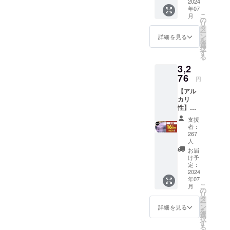
（16%
2024
ドバブ
本語 ・
年07
OFF) 1.
ル ・成
保証期
こ
月
本商品
分：酸
の
間：1年
リ
のメー
性カー
タ
保証
ー
カー情
シャン
ン
詳細を見る
を
報 ・
プー ・
選
択
メー
内容
す
る
カーの
量：
3,2
所在
500ml
地：日
76
・取扱
円
本 ・法
説明
【アル
人名：
書：有
カリ
（株）
・取扱
性】
NAGAR
説明書
レッド
A 2.商
の対応
支援
アルカ
品概要
言語：
者：
リバブ
につい
日本語
267
ル 早
て ・名
人
・保証
割：
称：ス
期間：
お届
3,276円
ノー
け予
30日間
（16%
定：
コー
保証
2024
OFF) 1.
ティン
年07
本商品
グバブ
こ
月
のメー
の
ル ・成
リ
カー情
タ
分：中
ー
報 ・
ン
性コー
詳細を見る
を
メー
選
ティン
択
カーの
す
グシャ
る