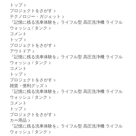
扱説明
トド
トップ
>
書：有
リー）
プロジェクトをさがす
>
・取扱
・ドラ
テクノロジー・ガジェット
>
説明書
イセカ
『記憶に残る洗車体験を』ライフル型 高圧洗浄機 ライフル
の対応
ンド ・
言語：
イン
ウォッシュ / タンク
>
日本語
ショッ
コメント
・保証
トソフ
トップ
>
期間：1
ト&リト
プロジェクトをさがす
>
年保証
ル
アウトドア
>
スパイ
ショッ
ラル
『記憶に残る洗車体験を』ライフル型 高圧洗浄機 ライフル
ト ・ブ
ショッ
ラシ 7
ウォッシュ / タンク
>
トとバ
・キッ
コメント
ブルシ
ズミッ
トップ
>
リーズ
ト ・
プロジェクトをさがす
>
は別売
Micro
りで
雑貨・便利グッズ
>
Fiber
す。
Pouch
『記憶に残る洗車体験を』ライフル型 高圧洗浄機 ライフル
1.本商
ウォッシュ / タンク
>
品の
コメント
メー
トップ
>
カー情
プロジェクトをさがす
>
報 ・
メー
カー用品
>
カーの
『記憶に残る洗車体験を』ライフル型 高圧洗浄機 ライフル
所在
ウォッシュ / タンク
>
地：日