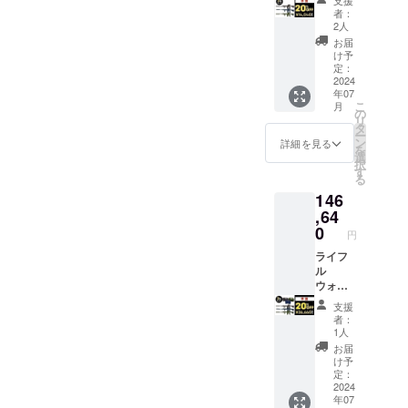
説明書
支援
ルウ
10,920
者：
の対応
オッ
円
2人
言語：
シュ【3
（20%
お届
日本語
色セッ
OFF) 1.
け予
・保証
ト】ノ
定：
本商品
期間：
ズルの
2024
のメー
30日間
年07
み ◆リ
カー情
保証
こ
月
ターン
の
報 ・
リ
内容 ラ
タ
メー
ー
イフル
ン
カーの
詳細を見る
を
ウォッ
選
所在
択
シュノ
す
地：日
る
ズル
本 ・法
146
黒・
人名：
青・緑
,64
（株）
のノズ
0
NAGAR
円
ル3色
A 2.商
セット
ライフ
品概要
※ライフ
ル
につい
ルタン
ウォッ
て ・名
ク（高
シュ＆
称：バ
支援
圧洗浄
ライフ
ブルシ
者：
機）は
ルタン
リーズ
1人
付属し
ク【3色
3色セッ
お届
ませ
セッ
ト
け予
ん。 1.
ト】 ◆
定：
（ブ
本商品
リター
2024
ルー
年07
のメー
ン内容
ニュー