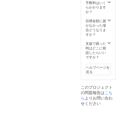
25cm/7.
手数料はいく
ショッ
トガラ
5kg
らかかります
ト ・取
ス ・ビ
（ライ
か？
扱説明
ギナー
フルタ
書：有
ズラッ
ンク本
目標金額に届
・取扱
ク
体) ・素
かなかった場
説明書
（350m
材：プ
合どうなりま
の対応
l） ・プ
ラス
すか？
言語：
ラズマ
チッ
日本語
コー
ク、ス
支援で困った
・保証
ティン
テンレ
時はどこに相
期間：1
グ
ス ・付
談したらいい
年保証
α（120
属品：
ですか？
ml/ポー
ブラッ
チセッ
ク
ト） ・
ヘルプページを
フォー
スノー
見る
マー、
バブル
グレ
（350m
ネード
l） ・ス
このプロジェクト
ショッ
ノーバ
の問題報告は
こち
ト、
ケット
トップ
ら
よりお問い合わ
（グ
ショッ
リット
せください
ト、
ガード
シャ
＆オー
ワー
ガナイ
ショッ
ザー＆
ト ・取
バケッ