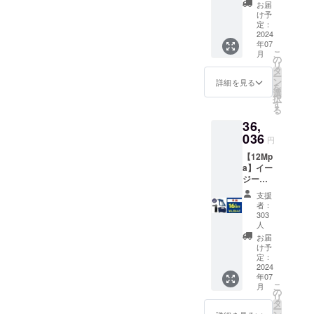
Black〜
ウォッ
お届
早割：
け予
シュ ・
26,208
定：
素材：
2024
円
ステン
年07
（16%
レス製
こ
月
OFF) ブ
の
+銅 タ
リ
ラック
タ
イヤ：
ー
フォー
ン
詳細を見る
プラス
を
マー付
選
チック
択
1.本商
す
・取扱
る
品の
説明
36,
メー
書：有
036
カー情
・取扱
円
報 ・
説明書
【12Mp
メー
の対応
a】イー
カーの
言語：
ジー
所在
日本語
ショッ
地：日
・保証
支援
ト×ライ
本 ・法
者：
期間：
フルタ
人名：
303
30日間
ンク 〜
人
（株）
保証
Blue〜
NAGAR
お届
早割：
け予
A 2.商
36,036
定：
品概要
2024
円
につい
年07
（16%
て ・商
こ
月
OFF) ブ
の
品サイ
リ
ラック
タ
ズ / 重
ー
フォー