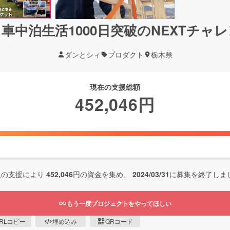
車中泊生活1000日突破のNEXTチャ
ダンとシィ
プロダクト
栃木県
現在の支援総額
452,046
円
人の支援により
452,046
円の資金を集め、
2024/03/31
に募集を終了しま
もう一度プロジェクトをやってほしい
RLコピー
埋め込み
QRコード