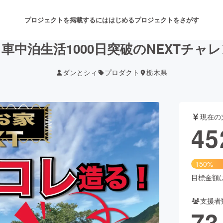
プロジェクトを掲載するには
はじめる
プロジェクトをさがす
車中泊生活1000日突破のNEXTチャ
ダンとシィ
プロダクト
栃木県
注目のリターン
注目の新着プロジェクト
募集終了が近いプロジェクト
も
現在の
音楽
舞台・パフォーマンス
45
ゲーム・サービス開発
フード・飲食店
150%
書籍・雑誌出版
アニメ・漫画
目標金額は3
支援者
チャレンジ
ビューティー・ヘルスケ
73