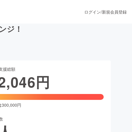
ログイン
/
新規会員登録
レンジ！
うすぐ公開されます
支援総額
プロダクト
2,046
円
ファッション
スポーツ
00,000円
数
ア
ソーシャルグッド
人