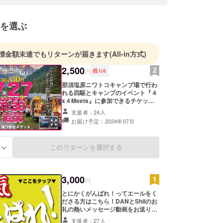
を選ぶ
標金額未達でもリターンが届きます
(All-in方式)
2,500
円
残り
6
那須塩原ニワトコキャンプ場で行わ
れる四駆とキャンプのイベント『４
x４Meets』に参加できるチケット
です！ 日時: ７月２７日 11時30分
支援者：24人
入場〜16時00分退場 住所:栃木県那
お届け予定：2024年07月
須塩原市横林 このリターン枠は大人
２名まで小学生以下無料となりま
す。 尚、中学生以上、大人３名以上
このリターンを選択する
る
でお越しの方は別アカウントで支援
してください。 詳細はメールにて送
付いたします。 ※備考欄に参加人数
大人〇名、子供◯名をご記入くださ
3,000
い。
円
とにかくがんばれ！ってエールをく
ださる方はこちら！DANとShiiのお
礼の熱いメッセージ動画をお送りさ
せていただきます！
支援者：27人