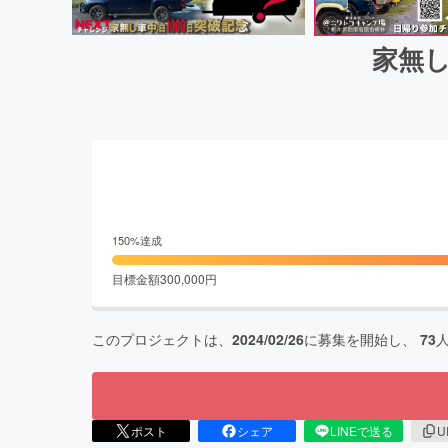
家無し
150
%達成
目標金額
300,000
円
このプロジェクトは、
2024/02/26
に募集を開始し、
73
ポスト
シェア
LINEで送る
U