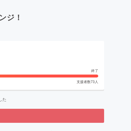
レンジ！
終了
支援者数
73
人
した