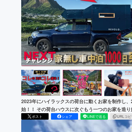
まちづくり・地域活性化
2023年にハイラックスの荷台に動くお家を制作し、
始！！ その荷台ハウスに次ぐもう一つのお家を造り
ポスト
シェア
LINEで送る
URLコ