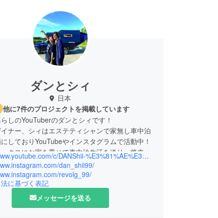
ダンとシィ
日本
他に7件のプロジェクトを掲載しています
らしのYouTuberのダンとシィです！
ザイナー、シィはエステティシャンで家無し車中泊
にしておりYouTubeやインスタグラムで活動中！
ラックスにお家を乗せて車中泊生活を送り、将来は
https://www.youtube.com/c/DANShii-%E3%81%AE%E3%83%8F%E3%82%A4%E3%83%A9%E3%83%83%E3%82%AF%E3%82%B9%E3%83%8F%E3%82%A4%E3%83%A9%E3%82%A4%E3%83%95
スとした住居やお店があふれる町『モビリティタウ
/www.instagram.com/dan_shii99/
造する。
/www.instagram.com/revolg_99/
引法に基づく表記
中泊生活４年突破！！
メッセージを送る