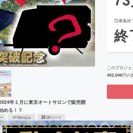
募集終
CAMPFIRE for Social Good
CAMPFIRE Creation
終
CAMPFIREふるさと納税
machi-ya
コミュニティ
このプロジェ
452,046
円の
2024年１月に東京オートサロンで販売開
始める！？
ピー
埋め込み
QRコード