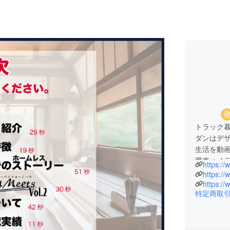
トラック暮
ダンはデ
生活を動画
愛車ハイ
車をベー
https:/
ン』を創
https:/
特定商取
家無し車