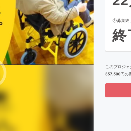
募集終
CAMPFIRE for Social Good
CAMPFIRE Creation
終
CAMPFIREふるさと納税
machi-ya
コミュニティ
このプロジェ
357,500
円の