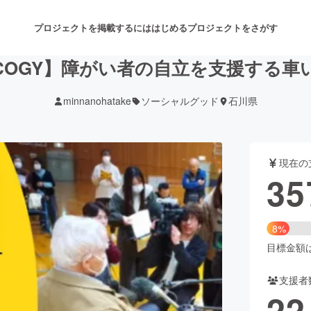
プロジェクトを掲載するには
はじめる
プロジェクトをさがす
COGY】障がい者の自立を支援する車
minnanohatake
ソーシャルグッド
石川県
注目のリターン
注目の新着プロジェクト
募集終了が近いプロジェクト
も
現在の
音楽
舞台・パフォーマンス
35
ゲーム・サービス開発
フード・飲食店
8%
書籍・雑誌出版
アニメ・漫画
目標金額は4
支援者
チャレンジ
ビューティー・ヘルスケ
22