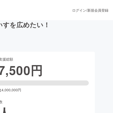
ログイン
/
新規会員登録
いすを広めたい！
うすぐ公開されます
支援総額
プロダクト
7,500
円
ファッション
スポーツ
,000,000円
数
ア
ソーシャルグッド
人