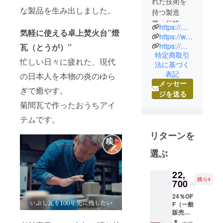
れた技術を
な製品を生み出しました。
持つ製造
業・伝統工
https://monozku.co.jp/company/
気軽に使える卓上焚火台”燈
芸の事業者
https://www.instagram.com/ehime.craftsman/
が新しい
https://monozku.co.jp/kikuma-gawara/
瓦（とうが）”
特定商取引
ジャンルに
忙しい日々に疲れた、現代
法に基づく
挑戦するサ
表記
の日本人を本物の炎のゆら
ポートをし
メッセー
ます。愛媛
ぎで癒やす。
ジを送る
県の事業者
菊間瓦で作ったおうちアイ
の研究開発
テムです。
部署として
貢献したい
リターンを
と考えてい
選ぶ
ます。愛媛
県内の様々
22,
な事業者を
残り4
700
円
つなげて、
24％OF
その優れた
F（一般
技術を発展
販売予
させてアタ
定価格