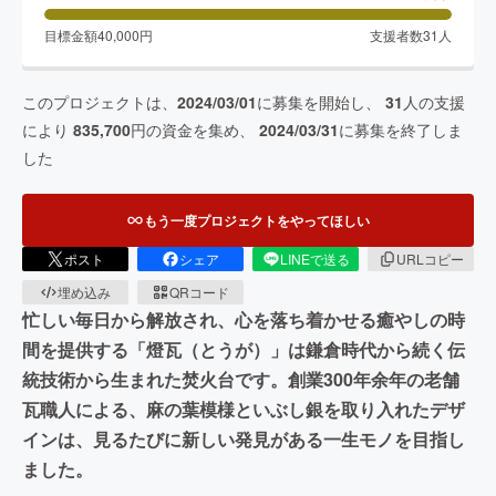
目標金額
40,000
円
支援者数
31
人
このプロジェクトは、
2024/03/01
に募集を開始し、
31
人の支援
により
835,700
円の資金を集め、
2024/03/31
に募集を終了しま
した
もう一度プロジェクトをやってほしい
ポスト
シェア
LINEで送る
URLコピー
埋め込み
QRコード
忙しい毎日から解放され、心を落ち着かせる癒やしの時
間を提供する「燈瓦（とうが）」は鎌倉時代から続く伝
統技術から生まれた焚火台です。創業300年余年の老舗
瓦職人による、麻の葉模様といぶし銀を取り入れたデザ
インは、見るたびに新しい発見がある一生モノを目指し
ました。