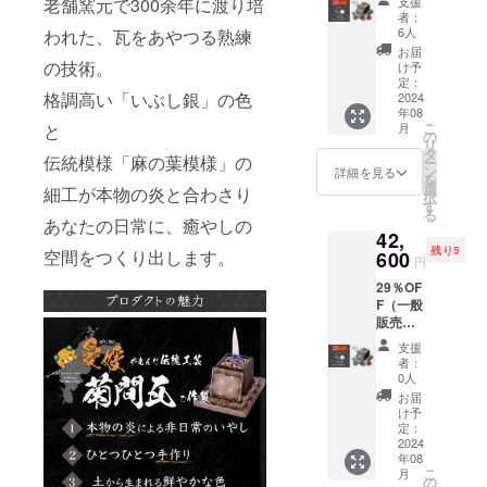
老舗窯元で300余年に渡り培
支援
30,000
ラシイ挑戦
者：
円
6人
われた、瓦をあやつる熟練
に取り組ん
⇒22,70
お届
0円）消
でいきたい
の技術。
け予
費税・
定：
と考えてい
格調高い「いぶし銀」の色
配送料
2024
ますので、
年08
込み カ
こ
と
月
ラー：
応援を願い
の
リ
鍛黒
タ
伝統模様「麻の葉模様」の
いたしま
ー
色、陽
ン
詳細を見る
を
す。
土色、
選
細工が本物の炎と合わさり
択
海松色
す
る
【内
あなたの日常に、癒やしの
42,
容】 ・
残り5
空間をつくり出します。
本体×１
600
円
・土台×
29％OF
１ ・火
F（一般
消蓋
販売予
（コー
定価格
ス
支援
30,000
ター）×
者：
円
１ ・木
0人
⇒42,60
箱×１
お届
0円）消
愛媛県
け予
費税・
今治市
定：
配送料
2024
菊間町
年08
込み カ
の伝統
こ
月
ラー：
工芸菊
の