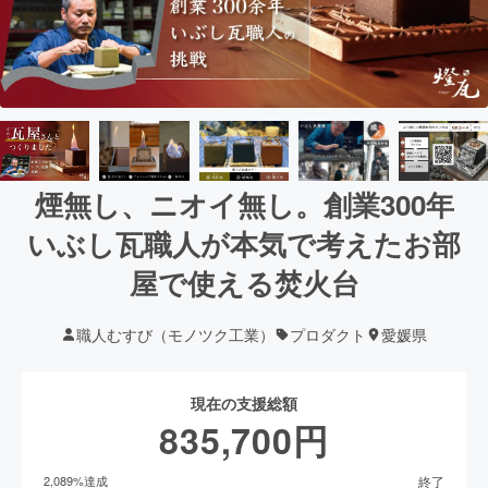
煙無し、ニオイ無し。創業300年
いぶし瓦職人が本気で考えたお部
屋で使える焚火台
職人むすび（モノツク工業）
プロダクト
愛媛県
現在の支援総額
835,700
円
終了
2,089
%達成