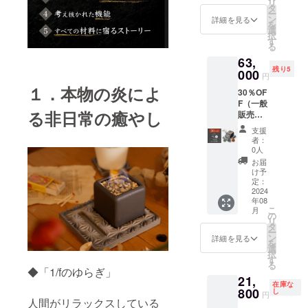
リ
鍛黒
間瓦を
タ
ー
色、陽
使った
ン
詳細を見る
を
土色、
卓上焚
選
択
海松色
火台 忙
す
る
【内
しい毎
63,
容】 ・
日の癒
残り5
本体×２
000
しアイ
円
・土台×
テム、
１．本物の炎によ
30％OF
２ ・火
災害時
F（一般
消蓋
の備え
る非日常の癒やし
販売予
（コー
にも使
定価格
ス
える。
支援
30,000
ター）×
25％OF
者：
円
２ ・木
F（一般
0人
⇒63,00
箱×２
販売予
お届
0円）消
愛媛県
定価格
け予
費税・
今治市
定：
30,000
配送料
2024
菊間町
円
年08
込み カ
の伝統
⇒22,30
こ
月
ラー：
工芸菊
の
0円）消
リ
鍛黒
間瓦を
タ
費税・
ー
色、陽
使った
ン
配送料
詳細を見る
を
土色、
卓上焚
選
込み カ
択
海松色
火台 忙
す
ラー：
る
【内
しい毎
◆「1/fのゆらぎ」
鍛黒
21,
容】 ・
日の癒
色、陽
在庫な
本体×３
800
しアイ
し
土色、
円
人間がリラックスしている
・土台×
テム、
海松色