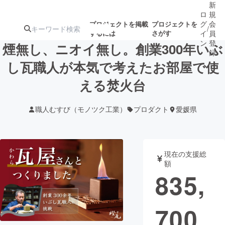
新
ロ
規
グ
会
プロジェクトを掲載
プロジェクトを
/
するには
さがす
イ
員
ン
登
煙無し、ニオイ無し。創業300年いぶ
録
し瓦職人が本気で考えたお部屋で使
える焚火台
人気のプロ
注目のリ
注目の新着プロ
募集終了が近いプ
もうすぐ公開
ジェクト
ターン
ジェクト
ロジェクト
されます
職人むすび（モノツク工業）
プロダクト
愛媛県
アート・写真
音楽
現在の支援総
テクノロジー・ガジェット
ゲーム・サ
額
835,
映像・映画
書籍・雑誌
700
ビジネス・起業
チャレンジ