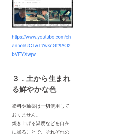
https://www.youtube.com/ch
annel/UCTwT7wkoGf2tAO2
bVFYXwjw
３．土から生まれ
る鮮やかな色
塗料や釉薬は一切使用して
おりません。
焼き上げる温度などを自在
に操ることで、それぞれの