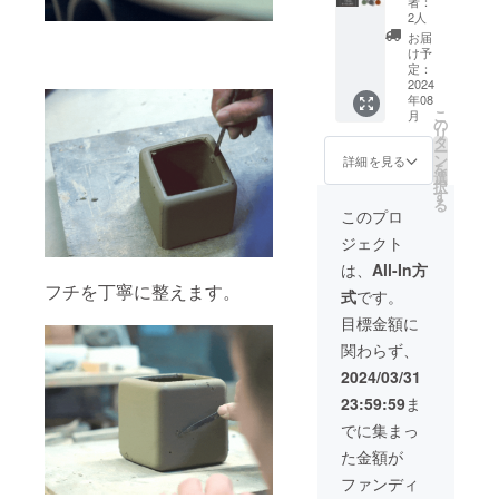
者：
円
×2 ・木
2人
⇒62,20
箱×2 愛
お届
0円）消
媛県今
け予
費税・
治市菊
定：
配送料
2024
間町の
年08
込み カ
伝統工
こ
月
ラー：
芸菊間
の
リ
鍛黒
瓦を
タ
ー
色、陽
使った
ン
詳細を見る
を
土色、
卓上焚
選
択
海松色
火台 忙
す
る
【内
しい毎
このプロ
容】 ・
日の癒
ジェクト
本体×3
しアイ
・土台
テム、
は、
All-In方
×3 ・火
災害時
フチを丁寧に整えます。
式
です。
消蓋
の備え
（コー
にも使
目標金額に
ス
える。
関わらず、
ター）
×3 ・木
2024/03/31
箱×3 愛
23:59:59
ま
媛県今
治市菊
でに集まっ
間町の
た金額が
伝統工
芸菊間
ファンディ
瓦を