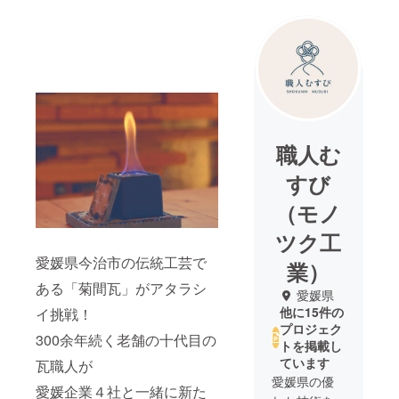
職人む
すび
（モノ
ツク工
愛媛県今治市の伝統工芸で
業）
ある「菊間瓦」がアタラシ
愛媛県
他に15件の
イ挑戦！
プロジェク
300余年続く老舗の十代目の
トを掲載し
ています
瓦職人が
愛媛県の優
愛媛企業４社と一緒に新た