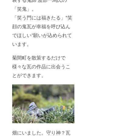
「笑鬼」。
「笑う門には福きたる」"笑
顔の鬼瓦が幸福を呼び込ん
でほしい”願いが込められて
います。
菊間町を散策するだけで
様々な瓦の作品に出会うこ
とができます。
畑にいました。守り神？瓦