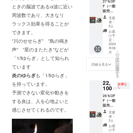
27％OF
３ ・火
災害時
【内
ときの脳波であるα波に近い
F（一般
消蓋
の備え
容】 ・
販売予
（コー
にも使
本体×１
周波数であり、大きなリ
定価格
ス
える。
・土台×
支援
30,000
ター）×
１ ・火
者：
ラックス効果を得ることが
円
３ ・木
5人
消蓋
⇒21,80
箱×３
できます。
（コー
お届
0円）消
愛媛県
け予
ス
費税・
今治市
定：
”川のせせらぎ” ”鳥の鳴き
ター）×
配送料
2024
菊間町
１ ・木
年08
声” ”星のまたたき”などが
込み カ
の伝統
箱×１
こ
月
ラー：
工芸菊
の
愛媛県
リ
「1/fゆらぎ」として知られ
鍛黒
間瓦を
タ
今治市
ー
色、陽
使った
ン
詳細を見る
菊間町
ています
を
土色、
卓上焚
選
の伝統
択
海松色
火台 忙
す
工芸菊
炎のゆら
ぎ
も「1/fゆらぎ」
る
【内
しい毎
間瓦を
22,
容】 ・
日の癒
を持っています。
使った
在庫な
本体×１
100
しアイ
し
卓上焚
円
・土台×
予測できない変化や動きを
テム、
火台 忙
26％OF
１ ・火
災害時
しい毎
する炎は、人を心地よいと
F（一般
消蓋
の備え
日の癒
販売予
（コー
にも使
しアイ
感じさせてくれるのです。
定価格
ス
える。
テム、
支援
30,000
ター）×
者：
災害時
円
１ ・木
5人
の備え
⇒22,10
箱×１
お届
にも使
0円）消
愛媛県
け予
える。