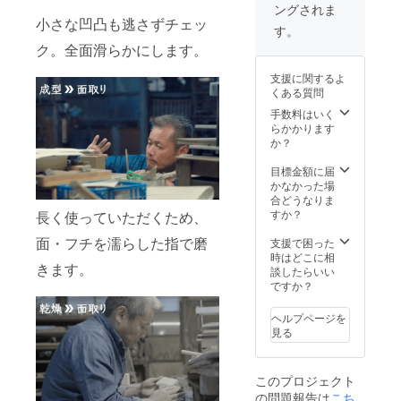
ングされま
使った
小さな凹凸も逃さずチェッ
卓上焚
す。
火台 忙
ク。全面滑らかにします。
しい毎
日の癒
支援に関するよ
しアイ
くある質問
テム、
災害時
手数料はいく
の備え
らかかります
にも使
か？
える。
目標金額に届
かなかった場
合どうなりま
すか？
長く使っていただくため、
面・フチを濡らした指で磨
支援で困った
時はどこに相
きます。
談したらいい
ですか？
ヘルプページを
見る
このプロジェクト
の問題報告は
こち