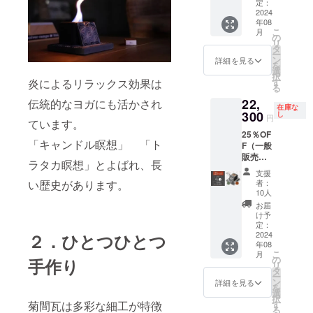
費税・
今治市
定：
閉じる
配送料
2024
菊間町
年08
込み カ
の伝統
こ
月
ラー：
工芸菊
の
リ
鍛黒
間瓦を
タ
ー
色、陽
使った
ン
詳細を見る
を
土色、
卓上焚
選
択
海松色
火台 忙
炎によるリラックス効果は
す
る
【内
しい毎
22,
伝統的なヨガにも活かされ
容】 ・
日の癒
在庫な
本体×１
300
しアイ
し
円
ています。
・土台×
テム、
25％OF
１ ・火
災害時
「キャンドル瞑想」 「ト
F（一般
消蓋
の備え
販売予
（コー
にも使
ラタカ瞑想」とよばれ、長
定価格
ス
える。
支援
30,000
ター）×
い歴史があります。
者：
円
１ ・木
10人
⇒22,30
箱×１
お届
0円）消
愛媛県
け予
費税・
今治市
定：
配送料
2024
２．ひとつひとつ
菊間町
年08
込み カ
の伝統
こ
月
ラー：
工芸菊
の
手作り
リ
鍛黒
間瓦を
タ
ー
色、陽
使った
ン
詳細を見る
を
土色、
卓上焚
選
択
海松色
火台 忙
菊間瓦は多彩な細工が特徴
す
る