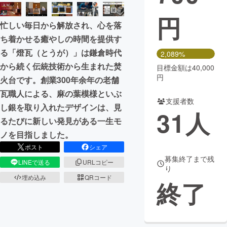
円
まちづくり・地域活性化
忙しい毎日から解放され、心を落
ち着かせる癒やしの時間を提供す
CAMPFIRE for Social Good
CAMPFIRE Creation
る「燈瓦（とうが）」は鎌倉時代
2,089%
CAMPFIREふるさと納税
machi-ya
コミュニティ
から続く伝統技術から生まれた焚
目標金額は40,000
円
火台です。創業300年余年の老舗
瓦職人による、麻の葉模様といぶ
支援者数
し銀を取り入れたデザインは、見
31
人
るたびに新しい発見がある一生モ
ノを目指しました。
ポスト
シェア
募集終了まで残
LINEで送る
URLコピー
り
埋め込み
QRコード
終了