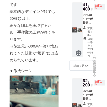
【内
しい毎
41,
です。
容】 ・
日の癒
在庫な
本体×１
400
しアイ
し
円
基本的なデザインだけでも
・土台×
テム、
31％OF
１ ・火
災害時
50種類以上。
F（一般
消蓋
の備え
販売予
（コー
にも使
細かな細工を表現するた
定価格
ス
える。
支援
60,000
ター）×
め、
手作業
の工程が多くあ
者：
円
１ ・木
3人
⇒41,40
箱×１
ります。
お届
0円）消
愛媛県
け予
老舗窯元が300余年渡り培わ
費税・
今治市
定：
配送料
2024
菊間町
れてきた技術が"燈瓦"には込
年08
込み カ
の伝統
こ
月
ラー：
工芸菊
の
められています。
リ
鍛黒
間瓦を
タ
ー
色、陽
使った
ン
詳細を見る
を
土色、
卓上焚
選
▼作成シーン
択
海松色
火台 忙
す
る
【内
しい毎
62,
容】 ・
日の癒
在庫な
本体×2
200
しアイ
し
円
・土台
テム、
26％OF
×2 ・火
災害時
F（一般
消蓋
の備え
販売予
（コー
にも使
定価格
ス
える。
支援
90,000
ター）