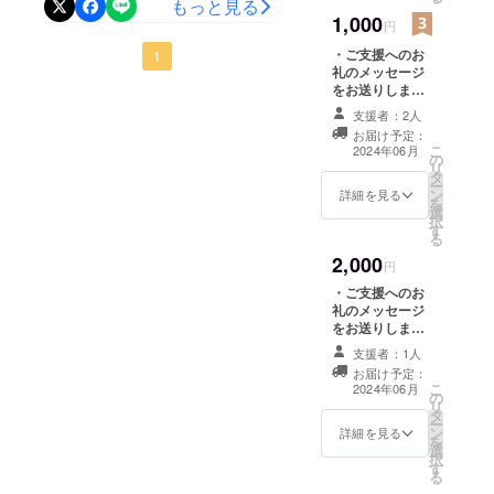
所属する建
もっと見る
す。）
に工事見積もりをお願いす
思います。ただし、洗剤の
1,000
再生の現場（みとりえ那須
=============
できました。厚く御礼を申
円
築団体の災
ることとなりました。クラ
=============
ご使用はお控えください。
の入り口に）にて、グラン
害復興支援
・ご支援へのお
し上げます。今後、工事計
1
=============
ウドファンディング前に既
礼のメッセージ
活動では全
======= ※支援
洗剤が浸透して、井戸に流
ドデザイン部会の世話人新
画を確定させて実行したい
をお送りしま
時に上乗せ支援
に見積もりは入手済みです
国の被災地
す。 ・プロジェ
れ込むのを防ぎたいためご
が可能です。 応
井隆夫が、工事内容につい
支援者：2人
と思います。経過につきま
を幾度とな
クトの進行状況
援の気持ちの上
が、井戸周辺の様子に変化
お届け予定：
協力をお願い致します。今
をメールにてお
て、簡単に説明する機会を
乗せ大歓迎で
しては随時ご報告させてい
く訪れてい
こ
2024年06月
の
知らせします。
がありますので、念の為際
す。 ※リターン
リ
る。
後は、洗い場の設置など、
設けさせていただきます。
タ
（2024年6月
ただきます。今後ともよろ
は複数選択が可
ー
見積もりをお願いする予定
ン
以降、1回/月の
詳細を見る
趣味は、ア
能です。
を
より使い易くするための追
説明をお聞きになりたい方
しくお願い申し上げます。
選
頻度でのお知ら
択
マチュア無
です。・話し合いの席で
す
せとなりま
加工事を予定いたします
は、恐れ入りますが、当
る
線の他、近
す。）
は、野菜などの洗い場も
2,000
が、プロジェクトのメイン
=============
円
日、6月6日（木）13時に現
隣の山々で
=============
あった方が良い、屋根はで
・ご支援へのお
の登山。
の目的である井戸の再生が
場、（みとりえ那須の入り
=============
礼のメッセージ
きないか、など色々な提案
2021年8月か
======= ※支援
完了いたしましたので、プ
をお送りしま
口付近）にお集まりくださ
時に上乗せ支援
ら、那須ま
す。 ・プロジェ
が話し合われました。今後
が可能です。 応
支援者：1人
ロジェクトの完了報告とし
い。急なお知らせになりま
クトの進行状況
ちづくり広
援の気持ちの上
お届け予定：
の経過についても、この場
をメールにてお
こ
て区切りをつけさせていた
乗せ大歓迎で
2024年06月
したことをお詫び申し上げ
場/グランド
の
知らせします。
リ
す。 ※リターン
にて随時ご報告させていた
タ
デザイン部
（2024年6月
だきます。今後も、追加工
ます。工事内容としては、
ー
は複数選択が可
ン
以降、1回/月の
詳細を見る
だきます。
会の世話役
を
能です。
選
事、水質検査など、につき
頻度でのお知ら
写真のように、手押しのポ
択
を務める。
す
せとなりま
る
ましては進展がある都度、
ンプの設置を予定していま
す。）