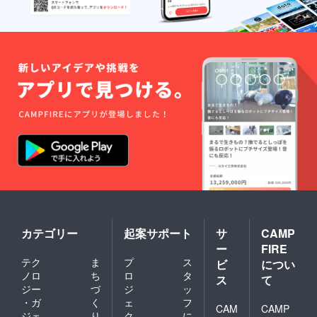
カテゴリー
起案サポート
サ
CAMP
ー
FIRE
テク
ま
プ
ス
ビ
につい
ノロ
ち
ロ
タ
ス
て
ジー
づ
ジ
ッ
・ガ
く
ェ
フ
CAM
CAMP
ジェ
り
ク
に