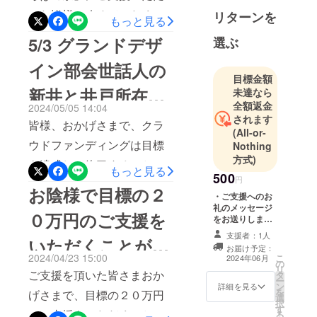
るまで、お待ちください。
いた皆様、改めて、たくさ
リターンを
もっと見る
世話役：新
長い間使っていなかった井
んのご支援いただきました
井隆夫
5/3 グランドデザ
選ぶ
戸なので、今年の夏は畑へ
ことに心より感謝申し上げ
群馬県で農
イン部会世話人の
業を営みな
の水やりなど、飲料以外へ
ます。まず、ご支援いただ
目標金額
がら、一級
新井と井戸所在地
の利用と致します。畑への
未達なら
きました支援金、¥215,500
建築士とし
全額返金
2024/05/05 14:04
水やりがひと段落つく秋に
円が、5月31日にグランドデ
の地主様と話し合
て設計事務
されます
皆様、おかげさまで、クラ
最初の水質検査をしたいと
(All-or-
ザイン部会口座に振り込み
所「住まい
いが行われました
ウドファンディングは目標
Nothing
るラボ」を
思っています。水質検査ま
されましたことをご報告申
方式)
を達成して終了することが
経営。
もっと見る
では、飲料以外の目的でど
し上げます。いよいよ、井
500
地域の医療
円
できました。早速ですが、
お陰様で目標の２
なたでもご使用いただけま
戸の再生工事が始まりま
生協の常任
・ご支援へのお
5/3に、グランドデザイン部
礼のメッセージ
理事、フー
す。畑への水やり、畑で使
す。明日、6月4日以降、工
０万円のご支援を
をお送りしま
会の世話人、新井が、井戸
ドバンク支
用した農具のどろ落とし、
す。 ・プロジェ
事を請け負っていただく、
支援者：1人
いただくことがで
援、那須町
クトの進行状況
所在地の地主様と今後の進
お届け予定：
長靴のどろ落とし、などな
美樹設備様が工事を開始さ
をメールにてお
づくり広場
2024/04/23 15:00
こ
2024年06月
め方について話し合いを行
の
知らせします。
きました。
リ
ど、なるべく多くの皆さん
れます。（天候により流動
の支援など
ご支援を頂いた皆さまおか
タ
（2024年6月
ー
いました。・最新の井戸の
ン
以降、1回/月の
詳細を見る
の社会活動
に利用していただき、井戸
的ではありますが）なお、6
を
げさまで、目標の２０万円
選
頻度でのお知ら
状態をもとに、工事業者様
択
を実践中。
す
水の循環を促進できればと
せとなりま
月6日（木）13時より、井戸
のご支援をいただくことが
る