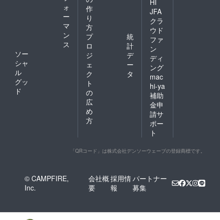
HI
ォ
作
JFA
ー
り
クラ
マ
方
ウド
ン
プ
統
ファ
ス
ロ
計
ン
ソー
ジ
デ
ディ
シャ
ェ
ー
ング
ル
ク
タ
mac
グッ
ト
hi-ya
ド
の
補助
広
金申
め
請サ
方
ポー
ト
「QRコード」は株式会社デンソーウェーブの登録商標です。
© CAMPFIRE,
会社概
採用情
パートナー
Inc.
要
報
募集