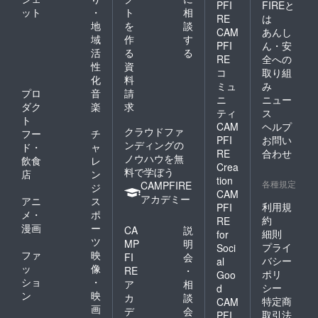
PFI
FIREと
ット
・
ト
相
RE
は
地
を
談
CAM
あんし
域
作
す
PFI
ん・安
活
る
る
RE
全への
性
資
コ
取り組
化
料
ミュ
み
プロ
音
請
ニ
ニュー
ダク
楽
求
ティ
ス
ト
CAM
ヘルプ
クラウドファ
フー
チ
PFI
お問い
ンディングの
ド・
ャ
RE
合わせ
ノウハウを無
飲食
レ
Crea
料で学ぼう
店
ン
tion
各種規定
CAMPFIRE
ジ
CAM
アカデミー
アニ
ス
利用規
PFI
メ・
ポ
約
RE
漫画
ー
CA
説
細則
for
ツ
MP
明
プライ
Soci
ファ
映
FI
会
バシー
al
ッ
像
RE
・
ポリ
Goo
ショ
・
ア
相
シー
d
ン
映
カ
談
特定商
CAM
画
デ
会
取引法
PFI