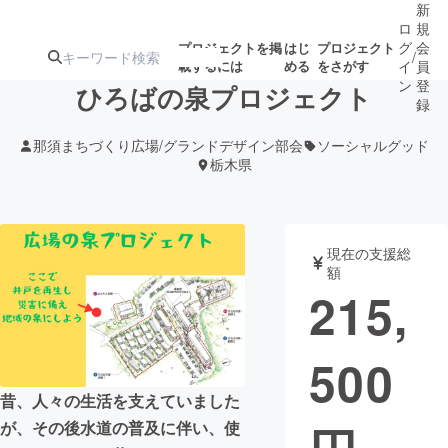
新
ロ
規
グ
会
プロジェクトを掲
はじ
プロジェクト
/
載するには
める
をさがす
イ
員
ン
登
ひろばの泉プロジェクト
録
那須まちづくり広場/グランドデザイン部会
ソーシャルグッド
栃木県
人気のプロ
注目のリ
注目の新着プロ
募集終了が近いプ
もうすぐ公開
ジェクト
ターン
ジェクト
ロジェクト
されます
現在の支援総
アート・写真
音楽
額
215,
テクノロジー・ガジェット
ゲーム・サ
500
映像・映画
書籍・雑誌
昔、人々の生活を支えていました
が、その後水道の普及に伴い、使
ビジネス・起業
チャレンジ