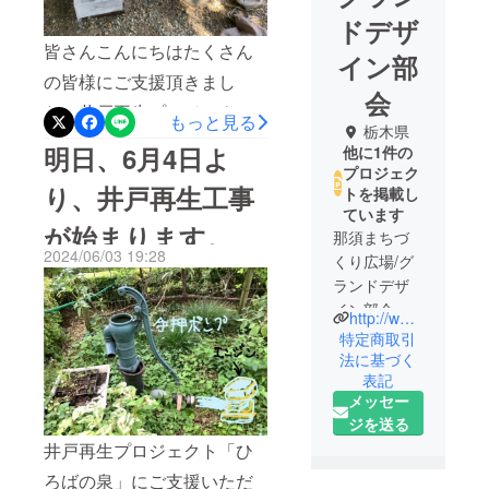
ドデザ
皆さんこんにちはたくさん
イン部
の皆様にご支援頂きまし
会
た、井戸再生プロジェク
もっと見る
栃木県
ト、「ひろばの泉」プロ
明日、6月4日よ
他に1件の
ジェクトは、予定通り工事
プロジェク
り、井戸再生工事
トを掲載し
が完了し、井戸が再生致し
ています
が始まります。
ました。！！！！ポンプが
那須まちづ
2024/06/03 19:28
くり広場/グ
新品のため、使い始めに、
ランドデザ
パッキンの色に染まった水
イン部会
http://www.nasuhiroba.com
が出ますが、しばらくする
は、環境共
特定商取引
と、色が消え、綺麗な水が
生を目指
法に基づく
表記
し、災害に
出てきます。今の季節、水
メッセー
強いコミュ
の冷たさが際立ちます。す
ジを送る
ニティづく
ぐにでも飲んでみたいとこ
井戸再生プロジェクト「ひ
りを進めて
います。
ろですが、水質検査を終え
ろばの泉」にご支援いただ