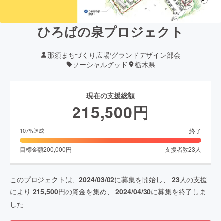
ひろばの泉プロジェクト
那須まちづくり広場/グランドデザイン部会
ソーシャルグッド
栃木県
現在の支援総額
215,500
円
終了
107
%達成
目標金額
200,000
円
支援者数
23
人
このプロジェクトは、
2024/03/02
に募集を開始し、
23
人の支援
により
215,500
円の資金を集め、
2024/04/30
に募集を終了しま
した