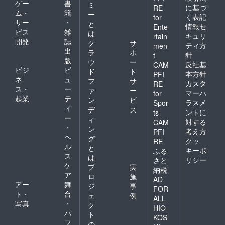
ゲー
書
ミ
に基づ
RE
ム・
籍
ー
く表記
for
サー
・
と
情報セ
Ente
ビス
雑
は
キュリ
rtain
開発
誌
ク
サ
ティ方
men
出
ラ
ポ
針
t
版
ウ
ー
反社基
CAM
ビジ
ビ
ド
ト
本方針
PFI
ネ
ュ
フ
サ
カスタ
RE
ス・
ー
ァ
ー
マーハ
for
起業
テ
ン
ビ
ラスメ
Spor
ィ
デ
ス
ントに
ts
ー
ィ
対する
CAM
・
ン
考え方
PFI
ヘ
グ
クッ
RE
ル
と
キーポ
ふる
ス
は
リシー
さと
ケ
プ
実
納税
ア
ロ
施
AD
アー
舞
ジ
事
FOR
ト・
台
ェ
例
ALL
写真
・
ク
HIO
パ
ト
KOS
フ
の