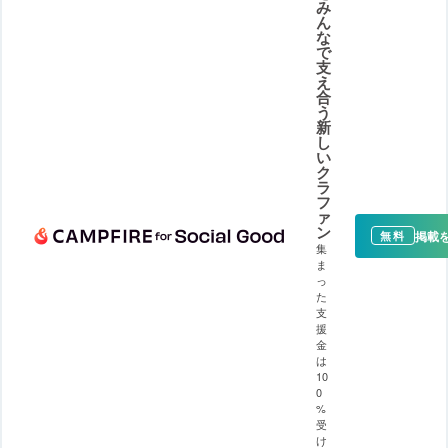
み
ん
な
で
支
え
合
う
新
し
い
ク
ラ
フ
ァ
ン
掲載
無料
集
ま
っ
た
支
援
金
は
10
0
%
受
け