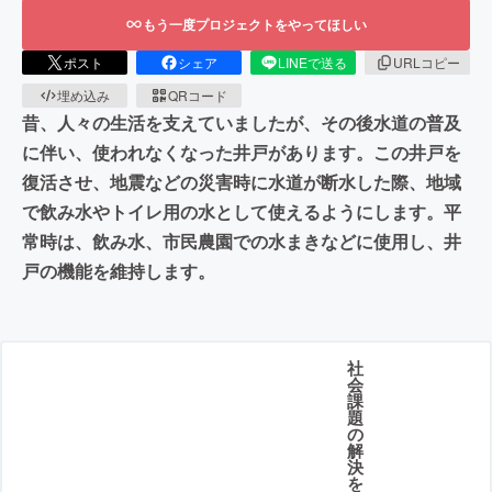
もう一度プロジェクトをやってほしい
ポスト
シェア
LINEで送る
URLコピー
埋め込み
QRコード
昔、人々の生活を支えていましたが、その後水道の普及
に伴い、使われなくなった井戸があります。この井戸を
復活させ、地震などの災害時に水道が断水した際、地域
で飲み水やトイレ用の水として使えるようにします。平
常時は、飲み水、市民農園での水まきなどに使用し、井
戸の機能を維持します。
社
会
課
題
の
解
決
を