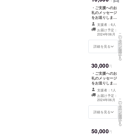
=============
・ご支援へのお
=============
礼のメッセージ
======= ※支援
をお送りしま
時に上乗せ支援
す。 ・プロジェ
が可能です。 応
支援者：6人
クトの進行状況
援の気持ちの上
お届け予定：
をメールにてお
乗せ大歓迎で
こ
2024年06月
の
知らせします。
す。 ※リターン
リ
タ
（2024年6月
は複数選択が可
ー
ン
以降、1回/月の
詳細を見る
能です。
を
選
頻度でのお知ら
択
す
せとなりま
る
す。）
30,000
=============
円
=============
・ご支援へのお
=============
礼のメッセージ
======= ※支援
をお送りしま
時に上乗せ支援
す。 ・プロジェ
が可能です。 応
支援者：1人
クトの進行状況
援の気持ちの上
お届け予定：
をメールにてお
こ
乗せ大歓迎で
2024年06月
の
知らせします。
リ
す。 ※リターン
タ
（2024年6月
ー
は複数選択が可
ン
以降、1回/月の
詳細を見る
を
能です。
選
頻度でのお知ら
択
す
せとなりま
る
す。）
50,000
=============
円