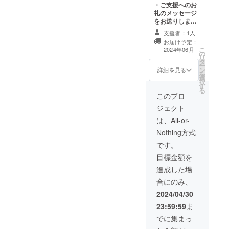
=============
・ご支援へのお
=============
礼のメッセージ
======= ※支援
をお送りしま
時に上乗せ支援
す。 ・プロジェ
が可能です。 応
支援者：1人
クトの進行状況
援の気持ちの上
お届け予定：
をメールにてお
こ
乗せ大歓迎で
2024年06月
の
知らせします。
リ
す。 ※リターン
タ
（2024年6月
ー
は複数選択が可
ン
以降、1回/月の
詳細を見る
を
能です。
選
頻度でのお知ら
択
す
せとなりま
る
す。）
このプロ
=============
ジェクト
=============
=============
は、All-or-
======= ※支援
Nothing方式
時に上乗せ支援
が可能です。 応
です。
援の気持ちの上
目標金額を
乗せ大歓迎で
す。 ※リターン
達成した場
は複数選択が可
合にのみ、
能です。
2024/04/30
23:59:59
ま
でに集まっ