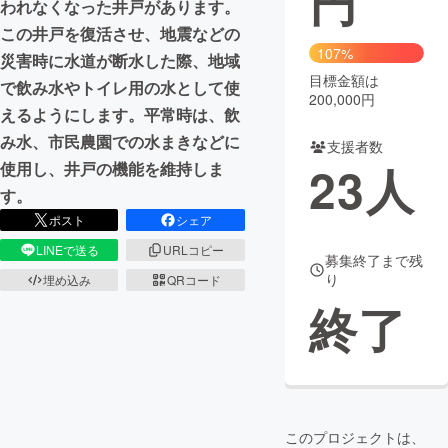
円
われなくなった井戸があります。
この井戸を復活させ、地震などの
まちづくり・地域活性化
107%
災害時に水道が断水した際、地域
目標金額は
で飲み水やトイレ用の水として使
CAMPFIRE for Social Good
CAMPFIRE Creation
200,000円
えるようにします。平常時は、飲
CAMPFIREふるさと納税
machi-ya
コミュニティ
み水、市民農園での水まきなどに
支援者数
23
人
使用し、井戸の機能を維持しま
す。
ポスト
シェア
LINEで送る
URLコピー
募集終了まで残
り
埋め込み
QRコード
終了
このプロジェクトは、