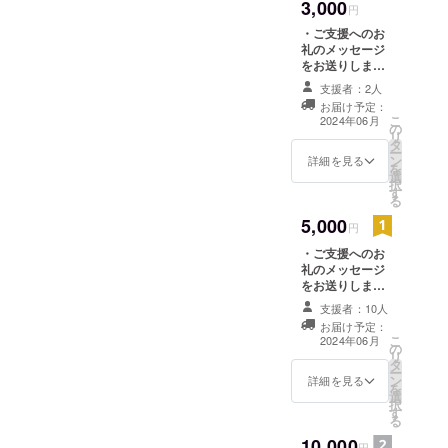
3,000
=============
円
この場でご報告させていた
す。また、井戸の水を使っ
=============
・ご支援へのお
=============
だきます。今後ともよろし
て洗い物ができるように、
礼のメッセージ
======= ※支援
をお送りしま
くお願い申し上げます。
時に上乗せ支援
洗い場を設ける予定です。
す。 ・プロジェ
が可能です。 応
支援者：2人
クトの進行状況
（以下の写真の右下に手描
援の気持ちの上
お届け予定：
をメールにてお
こ
乗せ大歓迎で
2024年06月
の
知らせします。
きでイメージを描き入れて
リ
す。 ※リターン
タ
（2024年6月
ー
は複数選択が可
います）また、災害時な
ン
以降、1回/月の
詳細を見る
を
能です。
選
頻度でのお知ら
択
ど、大量に水が必要になっ
す
せとなりま
る
す。）
た際にエンジン式ポンプの
5,000
=============
円
=============
取り付けが可能になるよう
・ご支援へのお
=============
礼のメッセージ
に、取り付け口を設ける予
======= ※支援
をお送りしま
時に上乗せ支援
定です。（以下の写真はエ
す。 ・プロジェ
が可能です。 応
支援者：10人
クトの進行状況
援の気持ちの上
ンジン式ポンプ設置時のイ
お届け予定：
をメールにてお
乗せ大歓迎で
こ
2024年06月
の
知らせします。
す。 ※リターン
メージです）以上活動の状
リ
タ
（2024年6月
は複数選択が可
ー
ン
以降、1回/月の
詳細を見る
況方向とさせていただきま
能です。
を
選
頻度でのお知ら
択
す。
す
せとなりま
る
す。）
10,000
=============
円