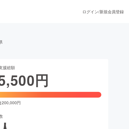
ログイン
/
新規会員登録
県
うすぐ公開されます
支援総額
プロダクト
5,500
円
ファッション
スポーツ
00,000円
数
ア
ソーシャルグッド
人