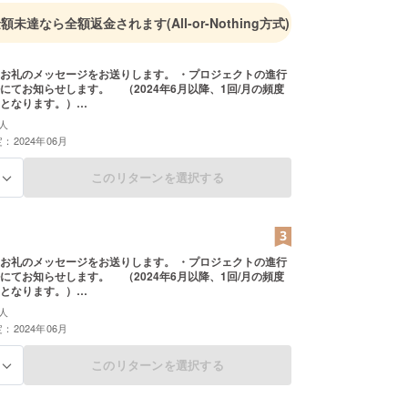
を務める。
金額未達なら全額返金されます
(All-or-Nothing方式)
お礼のメッセージをお送りします。 ・プロジェクトの進行
にてお知らせします。 （2024年6月以降、1回/月の頻度
となります。）
===================================== ※支援時に上
人
能です。 応援の気持ちの上乗せ大歓迎です。 ※リターンは
：2024年06月
能です。
このリターンを選択する
る
お礼のメッセージをお送りします。 ・プロジェクトの進行
にてお知らせします。 （2024年6月以降、1回/月の頻度
となります。）
===================================== ※支援時に上
人
能です。 応援の気持ちの上乗せ大歓迎です。 ※リターンは
：2024年06月
能です。
このリターンを選択する
る