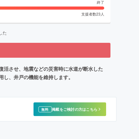
終了
支援者数
23
人
した
復活させ、地震などの災害時に水道が断水した
用し、井戸の機能を維持します。
掲載をご検討の方はこちら
無料