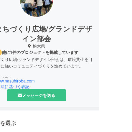
まちづくり広場/グランドデザ
イン部会
栃木県
他に1件のプロジェクトを掲載しています
づくり広場/グランドデザイン部会は、環境共生を目
害に強いコミュニティづくりを進めています。
新井隆夫
www.nasuhiroba.com
農業を営みながら、一級建築士として設計事務所
引法に基づく表記
るラボ」を経営。
メッセージを送る
療生協の常任理事、フードバンク支援、那須町づく
支援などの社会活動を実践中。
建築団体の災害復興支援活動では全国の被災地を幾
訪れている。
を選ぶ
アマチュア無線の他、近隣の山々での登山。
8月から、那須まちづくり広場/グランドデザイン部会