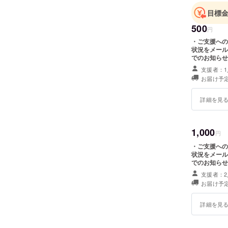
の世話役
目標
500
円
・ご支援への
状況をメール
でのお知らせ
=========
支援者：1
乗せ支援が可
お届け予定
複数選択が可
詳細を見
1,000
円
・ご支援への
状況をメール
でのお知らせ
=========
支援者：2
乗せ支援が可
お届け予定
複数選択が可
詳細を見