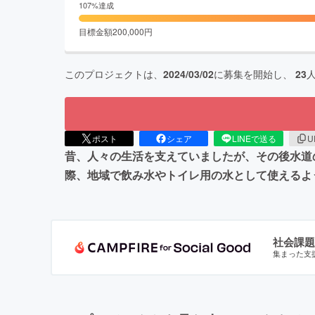
107
%達成
目標金額
200,000
円
このプロジェクトは、
2024/03/02
に募集を開始し、
23
ポスト
シェア
LINEで送る
U
昔、人々の生活を支えていましたが、その後水道
際、地域で飲み水やトイレ用の水として使えるよ
社会課題
集まった支