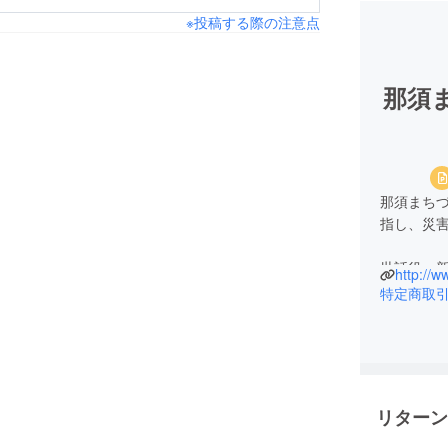
※投稿する際の注意点
那須
那須まち
指し、災
世話役：
http://
群馬県で
特定商取
「住まい
地域の医
り広場の
所属する
度となく
リターン
趣味は、
2021年