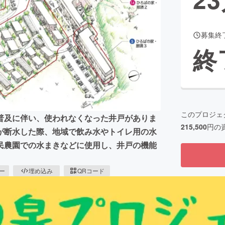
募集終
CAMPFIRE for Social Good
CAMPFIRE Creation
終
CAMPFIREふるさと納税
machi-ya
コミュニティ
このプロジェ
普及に伴い、使われなくなった井戸がありま
215,500
円の
が断水した際、地域で飲み水やトイレ用の水
民農園での水まきなどに使用し、井戸の機能
ピー
埋め込み
QRコード