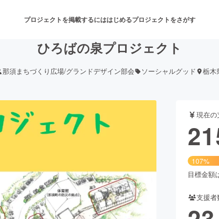
プロジェクトを掲載するには
はじめる
プロジェクトをさがす
ひろばの泉プロジェクト
那須まちづくり広場/グランドデザイン部会
ソーシャルグッド
栃木
注目のリターン
注目の新着プロジェクト
募集終了が近いプロジェクト
も
現在の
音楽
舞台・パフォーマンス
21
ゲーム・サービス開発
フード・飲食店
107%
書籍・雑誌出版
アニメ・漫画
目標金額は2
支援者
チャレンジ
ビューティー・ヘルスケ
23