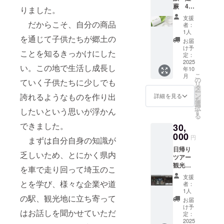
等が変
えず、
参加が
名：米
載につ
5年間掲
さくら
蕨 4合
必ず備
名前掲
につい
ませ
りました。
更にな
砂糖や
できな
（国
いて 掲
載しま
もち 名
瓶
考欄に
載。
て 現在
ん。 熊
る可能
酒粕を
い場合
支援
産）、
載期
す。 掲
称：あ
720ml
掲載を
※20歳未
だからこそ、自分の商品
デザイ
谷の銘
性がご
使用し
者：
にも、
米こう
間：
載を希
まざけ
12本
希望さ
満の者
ンは調
酒「直
1人
ざいま
ていな
食事を
じ（国
2025年
望しな
を通じて子供たちが郷土の
内容
セッ
れるお
による
整中で
実 特
す。 掲
い麹の
お届
除くゆ
産米）
1月から
い場
量：
ト 送
名前を
飲酒は
す。 リ
別本醸
け予
載方
あまざ
ずを使
精米歩
5年間掲
ことを知るきっかけにした
合、掲
770ｇ
料込
ご記入
法令で
定：
ターン
造 あ
法：文
けで
用した
合：
載しま
載の中
保存方
み お
2025
くださ
禁止さ
用のオ
ぶらび
字の
す。 ノ
商品に
い。この地で生活し成長し
60％ ア
す。 掲
止をご
年10
法：直
よび
い。 掲
れてい
リジナ
オリジ
み、
ンアル
ついて
ルコー
こ
載を希
月
希望の
射日光
オリジ
載を希
ます。
の
ルデザ
ナルブ
ニック
コール
ていく子供たちに少しでも
はお届
ル分：
リ
望しな
場合に
や高温
ナル
望され
20歳未
タ
インの
ルーボ
ネー
のた
けをさ
15度以
ー
い場
はお知
多湿避
シー
ない場
満の方
ン
誇れるようなものを作り出
ものを
トル
詳細を見る
ム、イ
め、お
せてい
上16度
を
合、掲
らせく
けて保
ル・お
合に
はこの
選
ご用意
720ml
ニシャ
子様か
ただき
未満 弊
択
載の中
ださ
存 賞味
礼状・
したいという思いが浮かん
は、
リター
す
致しま
」。こ
ルな
らお年
ます。
社ホー
る
止をご
い。
期限：
弊社
「掲載
ンを選
す。 サ
ちら
ど。 注
寄りま
尚、ご
ムペー
希望の
できました。
ホーム
30,
商品発
ホーム
希望な
択でき
イズは
は、弊
意事
でお楽
参加者
ジへの
場合に
ページ
送時点
ページ
000
し」と
ませ
60ｘ60
社が権
項：ご
しみい
円
様の現
お名前
まずは自分自身の知識が
はお知
のレイ
で90日
へのお
ご記載
ん。 オ
㎜の丸
田酒造
支援に
ただけ
地まで
掲載に
らせく
アウト
日帰り
以上の
名前掲
くださ
リジナ
型を想
さんに
際し、
ます。
乏しいため、とにかく県内
の往復
ついて
ださ
変更等
ツアー
ものを
載・お
い。
ルシー
定して
お願い
必ず備
お米由
の交通
掲載期
い。
によ
観光・
お届け
まけ
シール
ル・お
います
して製
を車で走り回って埼玉のこ
考欄に
来の自
費並び
間：
ホーム
り、掲
食事・
いたし
（埼玉
につい
礼状・
が、変
造して
掲載を
然な甘
支援
に駐車
2025年
ページ
載場所
お土産
ます。
県産
とを学び、様々な企業や道
て 現在
弊社
更の可
もらっ
者：
希望さ
さをご
場代は
1月から
のレイ
や配置
つき
原産国:
狭山
デザイ
ホーム
1人
能性も
ている
れるお
堪能い
リター
5年間掲
アウト
等が変
「埼玉
の駅、観光地に立ち寄って
日本 原
茶 宇
ンは調
ページ
ござい
オリジ
お届
名前を
ただけ
ンに含
載しま
変更等
更にな
の酒蔵
材料
治抹茶
整中で
へのお
け予
ます。
ナル
ご記入
ます。
まれて
す。 掲
はお話しを聞かせていただ
によ
る可能
試飲見
名：米
入り玄
定：
す。 リ
名前掲
予めご
バー
くださ
暑かっ
いませ
載を希
り、掲
性がご
学
2025
こうじ
米茶
ターン
載。 ※
了承く
ジョン