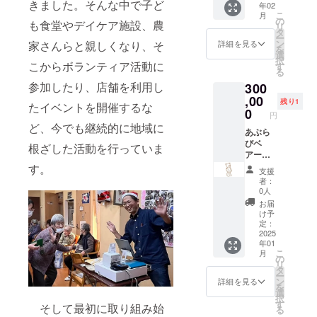
い。 掲
たり体
ん。 ・
きました。そんな中で子ど
望しな
載場所
年02
ざいま
会」。
（国内
aburabi
用のオ
ホーム
ださ
です。
載を希
調不良
場所：
こ
い場
月
や配置
す。 掲
※20歳未
製
オリジ
の
リジナ
ページ
い。 お
現在、
も食堂やデイケア施設、農
望され
などで
埼玉県
リ
合、掲
等が変
載方
満の者
造）、
ナルブ
タ
ルデザ
へのお
まけに
ブルー
ない場
食欲が
蕨市内
ー
載の中
更にな
法：文
による
米（埼
レン
ン
インの
名前掲
家さんらと親しくなり、そ
詳細を見る
ついて
ボトル
合に
ない場
・支援
を
止をご
る可能
字の
飲酒は
玉県
ド 60
選
ものを
載を匿
埼玉県
の直実
は、
合に、
者様と
択
希望の
性がご
み、
法令で
こからボランティア活動に
産）、
ｇ）。
す
ご用意
名にし
産 狭
はこち
「掲載
手軽に
の連絡
る
場合に
ざいま
ニック
禁止さ
桜葉、
※20歳未
致しま
たい場
山茶
らだ
希望な
補給で
方法：
はお知
す。 掲
参加したり、店舗を利用し
300
ネー
れてい
紅こう
満の者
す。 サ
合や希
宇治抹
け。他
し」と
きま
詳細は
らせく
載方
ム、イ
ます。
,00
じ、食
による
イズは
望しな
茶入り
では入
残り1
ご記載
す。 夏
メール
たイベントを開催するな
ださ
法：文
ニシャ
20歳未
塩 弊社
飲酒は
0
60ｘ60
い場合
玄米茶
手でき
くださ
は冷や
円
で連絡
い。
字の
ルな
満の方
ホーム
法令で
㎜の丸
は、備
aburabi
ない商
い。
した
ど、今でも継続的に地域に
します
ホーム
み、
ど。 注
はこの
あぶら
ページ
禁止さ
型を想
考欄に
オリジ
品で
シール
り、ア
弊社
ページ
ニック
意事
リター
びベ
へのお
れてい
定して
その旨
根ざした活動を行っていま
ナルブ
す。 原
につい
イスで
ホーム
のレイ
ネー
項：ご
ンを選
アーの
名前掲
ます。
います
のご記
レン
料米は
て 現在
もお楽
ページ
アウト
ム、イ
支援に
択でき
ネーミ
載につ
20歳未
す。
が、変
入をお
ド 60
埼玉県
デザイ
しみい
支援
へのお
変更等
ニシャ
際し、
ませ
ングラ
いて 掲
満の方
更の可
願い致
ｇ 名
産のさ
者：
ンは調
ただけ
名前掲
によ
ルな
必ず備
ん。 日
イツで
載期
はこの
能性も
しま
0人
称：抹
け武
整中で
ます。
載につ
り、掲
ど。 注
考欄に
本有数
す。 あ
間：
リター
ござい
す。 商
茶入り
蔵、
お届
す。 リ
わらび
いて 掲
載場所
意事
掲載を
の酒ど
ぶらび
2025年
ンを選
ます。
品には
け予
玄米茶
ちょっ
ターン
ちゃん
載期
や配置
項：ご
希望さ
ころ、
のロゴ
1月から
択でき
定：
予めご
お客様
原材料
と甘口
用のオ
のあま
間：
等が変
支援に
れるお
埼玉県
に採用
2025
5年間掲
ませ
了承く
のご希
名：
のお酒
リジナ
ざけ
2025年
更にな
際し、
年01
名前を
の酒蔵
されて
載しま
ん。 埼
ださ
望の画
（国
です。
ルデザ
は、
1月から
こ
る可能
月
必ず備
ご記入
で試飲
いる熊
す。 掲
玉県蕨
の
い。 お
像をプ
産）・
直実
インの
2023年
5年間掲
リ
性がご
考欄に
くださ
を楽し
の命名
載を希
市の女
タ
まけに
リント
玄米
特別本
ものを
度
載しま
ー
ざいま
掲載を
い。 掲
みなが
権にな
望しな
性にモ
ン
ついて
してご
詳細を見る
（国
醸造 品
ご用意
「OMO
す。 掲
を
す。 掲
希望さ
載を希
ら見学
りま
い場
ニタリ
選
埼玉県
用意致
産）・
目：清
致しま
TENAS
載を希
択
載方
れるお
望され
するツ
す。 あ
合、掲
ングし
す
産 狭
しま
抹茶
酒 内容
そして最初に取り組み始
す。 サ
HI
望しな
る
法：文
名前を
ない場
アーで
くまで
載の中
ながら
山茶
す。た
（国
量：