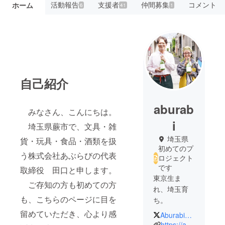
活動報告
支援者
仲間募集
コメント
ホーム
6
41
1
自己紹介
aburab
みなさん、こんにちは。
i
埼玉県蕨市で、文具・雑
埼玉県
貨・玩具・食品・酒類を扱
初めてのプ
う株式会社あぶらびの代表
ロジェクト
です
取締役 田口と申します。
東京生ま
ご存知の方も初めての方
れ、埼玉育
も、こちらのページに目を
ち。
留めていただき、心より感
AburabiWarabi
45歳までサ
https://aburabi.jp/