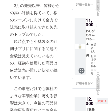
タ
定して
ンアル
ム、イ
画像は
ない場
合、掲
性がご
ー
掲載を
デザイ
す。 掲
よび
載しま
狭山
ン
います
コール
詳細を見る
2月の発売以来、皆様から
ニシャ
イメー
合に
載の中
ざいま
を
希望さ
ンは調
載方
オリジ
す。 掲
茶 宇
選
が、変
のた
ルな
ジで
は、
止をご
す。 掲
択
れるお
整中で
法：文
ナル
載を希
治抹茶
の高い評価を得ていて、桜
す
更の可
め、お
ど。 注
す。酒
「掲載
希望の
載方
る
名前を
す。 リ
字の
シー
望しな
入り玄
能性も
子様か
意事
器等は
希望な
場合に
法：文
ご記入
ターン
11,
のシーズンに向けて全力で
み、
ル・お
い場
米茶
ござい
らお年
項：ご
付属し
し」と
はお知
字の
くださ
用のオ
ニック
礼状・
000
合、掲
aburabi
ます。
寄りま
支援に
ていま
円
ご記載
らせく
み、
い。 掲
販売に取り組んできた矢先
リジナ
ネー
弊社
載の中
オリジ
予めご
でお楽
際し、
せん。
くださ
ださ
ニック
載を希
ルデザ
わらび
ム、イ
ホーム
止をご
ナルブ
了承く
しみい
必ず備
純米吟
い。
い。
のトラブルでした。
ネー
望され
インの
ちゃん
ニシャ
ページ
希望の
レン
ださ
ただけ
考欄に
醸 姫
シール
ホーム
ム、イ
ない場
ものを
のあま
ルな
へのお
場合に
ド 60
い。
ます。
掲載を
蕨 品
現時点でも小林製薬の紅
につい
ページ
ニシャ
合に
ご用意
ざけぷ
ど。 注
名前掲
はお知
ｇ）。
お米由
希望さ
目：清
支援
て 現在
のレイ
ルな
は、
致しま
れーん/
意事
載・お
らせく
見沼田
麹サプリにに関する問題の
来の自
者：
れるお
酒 内容
デザイ
アウト
ど。 注
「掲載
す。 サ
ゆず
項：ご
まけ
ださ
んぼの
1人
然な甘
名前を
量：
ンは調
変更等
意事
希望な
イズは
770ｇボ
支援に
（埼玉
全貌は見えていないもの
い。
自然の
さをご
お届
ご記入
720ml
整中で
によ
項：ご
し」と
60ｘ60
トル
際し、
県産
ホーム
なかで
け予
堪能い
くださ
原材料
す。 リ
り、掲
支援に
ご記載
の、紅麹を使用した商品は
㎜の丸
「あま
必ず備
狭山
定：
ページ
育っ
ただけ
い。 掲
名：米
ターン
載場所
際し、
くださ
型を想
ざけ
2024
考欄に
茶 宇
のレイ
た、そ
ます。
載を希
（国
用のオ
や配置
必ず備
依然販売が難しい状況が続
い。
年10
定して
さくら
掲載を
治抹茶
アウト
の時期
暑かっ
望され
産）、
リジナ
等が変
こ
考欄に
月
シール
います
もち」
希望さ
入り玄
の
変更等
のお花
たり体
ない場
米こう
いています。
ルデザ
更にな
リ
掲載を
につい
が、変
「古代
れるお
米茶
タ
によ
の蜜の
調不良
合に
じ（国
インの
る可能
ー
希望さ
て 現在
更の可
米（赤
名前を
aburabi
ン
り、掲
ブレン
詳細を見る
などで
は、
産米）
ものを
性がご
を
れるお
デザイ
能性も
米）の
ご記入
オリジ
選
載場所
ドで
食欲が
この事態だけでも弊社の
「掲載
精米歩
ご用意
ざいま
択
名前を
ンは調
ござい
あまざ
くださ
ナルブ
す
や配置
す。 お
ない場
希望な
合：
致しま
す。 掲
る
ご記入
整中で
ます。
け3柄」
い。 掲
レン
ような零細企業に与える影
等が変
花が咲
合に、
し」と
60％ ア
す。 サ
載方
くださ
す。 リ
12,
予めご
770ｇボ
載を希
ド 60
更にな
く時期
手軽に
ご記載
ルコー
イズは
法：文
い。 掲
ターン
残り10
了承く
トル
響は大きく、今後の商品開
000
望され
ｇ）。
る可能
が移り
補給で
円
くださ
ル分：
60ｘ60
字の
載を希
用のオ
ださ
各1本の
ない場
※20歳未
性がご
変わる
きま
い。
15度以
㎜の丸
み、
望され
発や広告宣伝などにお金を
リジナ
【数量
い。 お
計6本
合に
満の者
ざいま
ので、