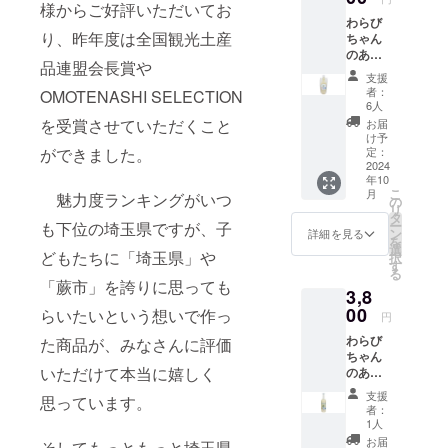
様からご好評いただいてお
販売を続け
わらび
てきたこと
り、昨年度は全国観光土産
ちゃん
で、通販だ
のあま
品連盟会長賞や
ざけぷ
けでは物足
支援
れーん/
者：
OMOTENASHI SELECTION
りなくなり
ゆず
6人
地域のイベ
180gパ
を受賞させていただくこと
お届
ウチ
け予
ントや地元
の2個
定：
ができました。
業者への納
セッ
2024
年10
ト 送
品、商工会
こ
月
魅力度ランキングがいつ
料込
の
議所青年
リ
み お
タ
ー
も下位の埼玉県ですが、子
部・自治
よび
ン
詳細を見る
を
オリジ
選
会・PTA活動
どもたちに「埼玉県」や
択
ナル
す
に参加。
る
シー
「蕨市」を誇りに思っても
3,8
ル・お
礼状・
00
らいたいという想いで作っ
自分が育
円
弊社
ち、これか
わらび
ホーム
た商品が、みなさんに評価
ちゃん
ページ
らも子ども
いただけて本当に嬉しく
のあま
へのお
が育ってい
ざけぷ
名前掲
支援
思っています。
く埼玉県や
れーん/
載。 埼
者：
ゆず
玉県産
1人
蕨市の魅力
770ｇボ
のお米
お届
そしてもっともっと埼玉県