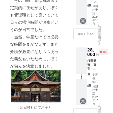
その当時、妻は看護師で
期限：
ゆず
用のオ
ナル
産）・
です。
1人
くださ
オリジ
沼田ん
け商品
分：5％
希望の
商品発
770ｇボ
リジナ
シー
抹茶
食事に
い。
ナル
お届
ぼから
定期的に夜勤があり、ぼく
のラベ
弊社
場合に
送時点
トル
ルデザ
ル・お
（国
合わせ
け予
バー
のおく
ルに表
ホーム
はお知
で90日
各6本
インの
礼状・
定：
産） 内
やす
ジョン
も管理職として働いていて
りもの
記され
ページ
らせく
以上の
セッ
2024
ものを
弊社
容量：
い、
です。
aburabi
ます。
へのお
ださ
年10
ものを
ト 送
ご用意
ホーム
日々の帰宅時間が深夜とい
60ｇ 賞
ちょっ
現在、
はちみ
商品開
こ
名前掲
月
い。
お届け
料込
致しま
ページ
の
味期
と辛口
ブルー
つ 名
封前に
リ
載につ
ホーム
いたし
み お
うのが日常でした。
す。 サ
へのお
タ
限：90
のお酒
ボトル
称：は
は必ず
ー
いて 掲
ページ
ます。
よび
イズは
名前掲
ン
日以上
で、冷
詳細を見る
の直実
ちみつ
お届け
を
載期
当然、学童だけでは必要
のレイ
原産国:
オリジ
60ｘ60
載。 例
選
の期間
やして
はこち
原材料
のリ
択
間：
アウト
日本 原
ナル
㎜の丸
年ゆず
す
のある
飲むの
らだ
名：は
ターン
な時間をまかなえず、また
る
2025年
変更等
材料
シー
型を想
の収穫
もの 保
にてき
け。他
ちみつ
に貼付
1月から
によ
28,
名：米
ル・お
定して
量並び
存方
した純
では入
介護が必要になりつつあっ
内容
された
5年間掲
り、掲
残り4
こうじ
礼状・
000
います
に収穫
法：直
米吟醸
手でき
円
量：
ラベル
載しま
載場所
（国内
弊社
が、変
時期が
射日
酒で
た義父もいたために、ぼく
ない商
1200ｇ
や注意
す。 掲
や配置
権田酒
製
ホーム
更の可
安定し
光・高
す。 全
品で
ボトル
書きを
載を希
等が変
造 直
造）、
ページ
が独立を決意しました。
能性も
ないた
温・多
国観光
す。 原
+300ｇ
ご確認
望しな
更にな
実 特
米（埼
へのお
ござい
め、11
湿の場
土産品
料米は
チュー
くださ
い場
る可能
別本醸
玉県
名前掲
ます。
月頃の
所を避
連盟会
埼玉県
支援
ブ 保存
い。」
合、掲
性がご
造 あ
産）、
載。 ※
予めご
日程の
けて保
長賞を
者：
産のさ
方法：
山羊と
載の中
ざいま
ぶらび
ゆず果
ホーム
了承く
ご案内
0人
存して
受賞し
け武
直射日
育てた
止をご
す。 掲
オリジ
汁 弊社
ページ
ださ
になり
くださ
ていま
お届
蔵、
光や高
赤米の
希望の
載方
ナル
ホーム
へのお
い。
ます。
け予
い。
す。 蕨
ちょっ
温多湿
あまざ
場合に
法：文
ブルー
ページ
名前掲
定：
柚子の
市は酒
と甘口
避け常
け 名
はお知
字の
ボト
2024
へのお
載を匿
不作や
米に適
のお酒
温保存
称：あ
らせく
年10
み、
ル
名前掲
名にし
天候な
した田
です。
賞味期
こ
まざけ
月
ださ
ニック
720ml
載につ
たい場
の
どによ
んぼや
直実
油日神社にて息子と
限：商
リ
内容
い。
ネー
12
いて 掲
合や希
タ
り収穫
お米が
特別本
品発送
ー
量：770
ホーム
ム、イ
本 送