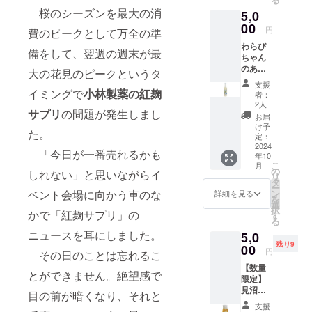
ざいま
名：米
へのお
1月から
ｇ）。
本一小
ホーム
はお知
届けい
り、ア
桜のシーズンを最大の消
す。 掲
5,0
こうじ
名前掲
5年間掲
綿
さな蕨
ページ
らせく
たしま
イスで
載方
（国内
載。
00
載しま
100％
市のシ
へのお
円
ださ
費のピークとして万全の準
す。 原
もお楽
法：文
製
※20歳未
す。 掲
クルー
ルエッ
名前掲
い。
産国:日
しみい
字の
わらび
造）、
満の者
載を希
ネック
トと、
載につ
備をして、翌週の週末が最
ホーム
本 原材
ただけ
み、
ちゃん
米（埼
による
望しな
タイ
蕨市の
いて 掲
ページ
料名：
ます。
ニック
のあま
玉県
飲酒は
い場
プ。 蕨
大の花見のピークというタ
面積
載期
のレイ
米こう
山羊と
ネー
ざけぷ
産）、
法令で
合、掲
のゆず
5.11㎢
間：
支援
アウト
じ（国
育てた
ム、イ
れーん/
ゆず果
禁止さ
イミングで
小林製薬の紅麹
載の中
と山椒
の文字
者：
2025年
変更等
内製
赤米の
ニシャ
ゆず
汁 弊社
れてい
止をご
を使っ
2人
がデザ
1月から
によ
造）、
あまざ
サプリ
の問題が発生しまし
ルな
770ｇボ
ホーム
ます。
希望の
たクラ
インさ
お届
5年間掲
り、掲
米（埼
け 名
ど。 注
トル
ページ
20歳未
場合に
フト
け予
れてい
載しま
載場所
玉県
た。
称：あ
意事
各1本の
へのお
満の方
定：
はお知
ビール
ます。
す。 掲
や配置
産）、
まざけ
項：ご
2本セッ
2024
名前掲
はこの
らせく
のラベ
サイズ
載を希
「今日が一番売れるかも
等が変
桜葉、
内容
年10
支援に
ト 送
載につ
リター
ださ
ルとお
はS・
望しな
更にな
こ
紅こう
月
量：
際し、
料込
いて 掲
ンを選
の
い。
同じデ
M・L・
しれない」と思いながらイ
い場
る可能
リ
じ、食
770ｇ
必ず備
み お
載期
択でき
タ
ホーム
ザイン
XLの4
合、掲
性がご
ー
塩 弊社
保存方
考欄に
よび
間：
ませ
ン
ベント会場に向かう車のな
ページ
のオリ
詳細を見る
種類。
載の中
ざいま
を
ホーム
法：直
掲載を
オリジ
2025年
ん。 埼
選
のレイ
ジナルT
弊社
止をご
す。 掲
択
ページ
射日光
希望さ
ナル
かで「紅麹サプリ」の
1月から
玉県蕨
す
アウト
シャ
ホーム
希望の
載方
る
へのお
や高温
れるお
シー
5年間掲
市の女
変更等
ツ。日
ページ
場合に
法：文
名前掲
ニュースを耳にしました。
多湿避
5,0
名前を
ル・お
載しま
性にモ
によ
本一小
へのお
はお知
字の
載につ
けて保
残り9
ご記入
礼状・
00
す。 掲
ニタリ
り、掲
さな蕨
名前掲
円
らせく
み、
その日のことは忘れるこ
いて 掲
存 賞味
くださ
弊社
載を希
ングし
載場所
市のシ
載につ
ださ
ニック
載期
期限：
【数量
い。 掲
ホーム
望しな
ながら
や配置
ルエッ
いて 掲
とができません。絶望感で
い。
ネー
間：
商品発
限定】
載を希
ページ
い場
選定し
等が変
トと、
載期
ホーム
ム、イ
2025年
送時点
見沼田
望され
へのお
合、掲
たお酒
更にな
蕨市の
目の前が暗くなり、それと
間：
ページ
ニシャ
1月から
で90日
んぼか
ない場
名前掲
載の中
です。
る可能
面積
2025年
支援
のレイ
ルな
5年間掲
以上の
らのお