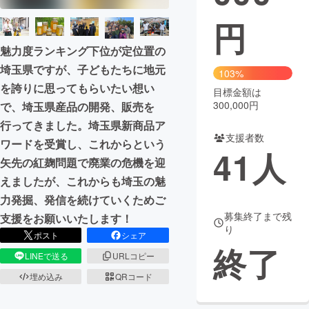
円
まちづくり・地域活性化
魅力度ランキング下位が定位置の
埼玉県ですが、子どもたちに地元
CAMPFIRE for Social Good
CAMPFIRE Creation
103%
を誇りに思ってもらいたい想い
CAMPFIREふるさと納税
machi-ya
コミュニティ
目標金額は
300,000円
で、埼玉県産品の開発、販売を
行ってきました。埼玉県新商品ア
支援者数
ワードを受賞し、これからという
41
人
矢先の紅麹問題で廃業の危機を迎
えましたが、これからも埼玉の魅
力発掘、発信を続けていくためご
募集終了まで残
支援をお願いいたします！
り
ポスト
シェア
終了
LINEで送る
URLコピー
埋め込み
QRコード