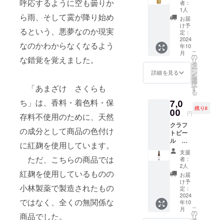
合に
載。 埼
呼応するように空も曇りか
止をご
食事に
性がご
5.11㎢
者：
1月から
アウト
ど。 注
載しま
ものを
くりも
は、
玉県産
希望の
合わせ
1人
ざいま
の文字
5年間掲
変更等
意事
す。 掲
お届け
の
ら雨、そして霙が降り始め
「掲載
のお米
場合に
やす
す。 掲
がデザ
お届
載しま
によ
項：ご
載を希
いたし
aburabi
希望な
「彩の
はお知
い、
け予
載方
インさ
す。 掲
り、掲
支援に
るという、悪夢なのか現実
望しな
ます。
はちみ
し」と
きず
定：
らせく
ちょっ
法：文
れてい
載を希
載場所
際し、
い場
原産国:
つ 国
2024
ご記載
な」、
ださ
と辛口
字の
ます。
望しな
や配置
なのかわからなくなるよう
必ず備
合、掲
年10
日本 原
産非加
くださ
ゆずは
い。
のお酒
み、
サイズ
い場
等が変
こ
考欄に
月
載の中
材料
熱百花
い。
毛呂山
の
ホーム
で、冷
ニック
はS・
な錯覚を覚えました。
合、掲
更にな
リ
掲載を
止をご
名：米
蜜 300
シール
町産の
タ
ページ
やして
ネー
M・L・
載の中
る可能
ー
希望さ
希望の
こうじ
ｇ
につい
「桂木
ン
のレイ
飲むの
詳細を見る
ム、イ
XLの4
止をご
性がご
を
れるお
場合に
（国内
チュー
て 現在
ゆず」
選
アウト
にてき
ニシャ
種類。
希望の
ざいま
択
名前を
はお知
製
ブ 送
「あまざけ さくらも
デザイ
の果汁
す
変更等
した純
ルな
弊社
場合に
す。 掲
る
ご記入
らせく
造）、
料込
ンは調
を使用
によ
米吟醸
ど。 注
ホーム
はお知
載方
くださ
ださ
ち」は、香料・着色料・保
7,0
赤米
み お
整中で
してい
り、掲
酒で
意事
ページ
らせく
法：文
い。 掲
い。
残り8
（埼玉
よび
00
す。 リ
ます。
載場所
す。 全
項：ご
へのお
円
ださ
字の
存料不使用のために、天然
載を希
ホーム
県蓮田
オリジ
ターン
保存料
や配置
国観光
支援に
名前掲
い。
み、
望され
ページ
クラフ
市産）
ナル
用のオ
や着色
等が変
土産品
際し、
載につ
ホーム
の成分として商品の色付け
ニック
ない場
のレイ
トビー
弊社
シー
リジナ
料、香
更にな
連盟会
必ず備
いて 掲
ページ
ネー
合に
アウト
ル あ
ホーム
ル・お
ルデザ
料を加
る可能
長賞を
に紅麹を使用しています。
考欄に
載期
のレイ
ム、イ
は、
変更等
なたに
ページ
礼状・
インの
えず、
性がご
受賞し
掲載を
間：
支援
アウト
ニシャ
「掲載
によ
会え
へのお
弊社
ものを
砂糖や
ただ、こちらの商品では
ざいま
ていま
者：
希望さ
2025年
変更等
ルな
希望な
り、掲
て
名前掲
ホーム
ご用意
酒粕を
2人
す。 掲
す。 行
れるお
1月から
によ
ど。 注
し」と
載場所
330ml
紅麹を使用しているものの
載につ
ページ
致しま
使用し
載方
田市の
お届
名前を
5年間掲
り、掲
意事
ご記載
や配置
ボト
いて 掲
へのお
す。 サ
ていな
け予
法：文
横田酒
ご記入
載しま
載場所
項：ご
くださ
小林製薬で製造されたもの
等が変
ル 6本
載期
名前掲
定：
イズは
い麹の
字の
造にて
くださ
す。 掲
や配置
支援に
い。
更にな
セッ
2024
間：
載・お
60ｘ60
あまざ
み、
生産し
い。 掲
載を希
等が変
ではなく、全くの無関係な
際し、
シール
年10
る可能
ト 送
2025年
まけ
㎜の丸
けで
ニック
ていま
載を希
望しな
更にな
こ
必ず備
月
につい
性がご
料込
1月から
（埼玉
の
型を想
す。 ノ
ネー
す。 ※
望され
い場
商品でした。
る可能
リ
考欄に
て 現在
ざいま
み お
5年間掲
県産