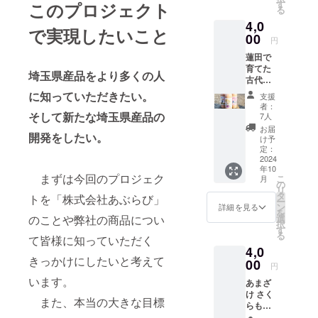
よび
を使用
す
め、お
このプロジェクト
る
オリジ
してい
子様か
4,0
ナル
ます。
らお年
で実現したいこと
シー
00
保存料
寄りま
円
ル・お
や着色
でお楽
蓮田で
礼状・
料、香
しみい
育てた
弊社
料を加
ただけ
埼玉県産品をより多くの人
古代米
ホーム
えず、
ます。
（赤
ページ
砂糖や
に知っていただきたい。
お米由
支援
米）の
へのお
酒粕を
来の自
者：
あまざ
名前掲
そして新たな埼玉県産品の
使用し
7人
然な甘
けボト
載。
ていな
さをご
お届
開発をしたい。
ル 770
※20歳未
い麹の
け予
堪能い
ｇ 埼
満の者
定：
あまざ
ただけ
玉県
2024
による
けで
ます。
年10
バー
飲酒は
す。 ノ
暑かっ
まずは今回のプロジェク
こ
月
チャル
法令で
の
ンアル
たり体
リ
観光大
禁止さ
タ
コール
調不良
トを「株式会社あぶらび」
ー
使 春
れてい
ン
のた
詳細を見る
などで
を
日部つ
ます。
選
のことや弊社の商品につい
め、お
食欲が
択
くし
20歳未
す
子様か
ない場
る
柄・
て皆様に知っていただく
満の方
らお年
合に、
4,0
ジョー
はこの
寄りま
手軽に
きっかけにしたいと考えて
ジさん
00
リター
でお楽
補給で
円
柄・ツ
ンを選
しみい
きま
います。
あまざ
リタニ
択でき
ただけ
す。 夏
け さく
ユリ
ませ
ます。
は冷や
また、本当の大きな目標
らもち
コ 切
ん。 熊
お米由
した
ボト
り絵柄