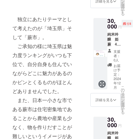
載期
望しな
ン
体験が
詳細を見る
無いた
醸造 品
時点で
を
ｇ 保存
ページ
ニシャ
料込
間：
い場合
選
開催で
め、行
目：清
180日以
択
方法：
のレイ
ルな
み お
2025年
は、備
す
きない
田市の
酒 内容
上のも
る
直射日
アウト
ど。 注
よび
1月から
考欄に
場合、
横田酒
量：
のをお
独立にあたりテーマとし
光や高
変更等
30,
意事
オリジ
5年間掲
その旨
ゆずを
造にて
720ml
届けい
温多湿
によ
残り5
項：ご
ナル
000
載しま
のご記
使った
生産し
円
原材料
て考えたのが「埼玉県」そ
たしま
避けて
り、掲
支援に
シー
す。 掲
入をお
食事交
ていま
名：米
す。 原
保存 賞
載場所
純米吟
際し、
ル・お
載を希
願い致
流会は
して「蕨市」。
す。 4
（国
産国:日
味期
や配置
醸 姫
必ず備
礼状・
望しな
しま
開催さ
合瓶
産）、
本 ※1歳
限：商
等が変
蕨 4合
考欄に
弊社
い場
す。 埼
ご承知の様に埼玉県は魅
せてい
720ml 6
米こう
未満の
品発送
更にな
瓶
掲載を
ホーム
合、掲
玉県産
ただき
本セッ
支援
じ（国
お子様
時点で
る可能
720ml
力度ランキングがいつも下
希望さ
ページ
載の中
のお米
ます。
者：
トです.
産
には食
90日以
性がご
オリジ
れるお
へのお
止をご
「彩の
0人
その場
※画像は
米）・
べさせ
上のも
位で、自分自身も住んでい
ざいま
ナルラ
名前を
名前掲
希望の
きず
合、後
お届
イメー
醸造ア
ないよ
のをお
す。 掲
ベル 6
ご記入
載。
場合に
な」、
け予
日ゆず
ジで
ルコー
ながらどこに魅力があるの
うにご
届けい
載方
本セッ
くださ
※20歳未
定：
はお知
ゆずは
を使用
す。酒
ル 精米
注意く
たしま
法：文
ト 送
2024
い。 掲
満の者
らせく
毛呂山
した商
器等は
かピンとくるものがほとん
歩合：
ださ
す。 原
年12
字の
料込
載を希
による
ださ
町産の
品が完
付属し
60％ ア
こ
い。 弊
月
産国:日
み、
み お
望され
飲酒は
の
い。
「桂木
どありませんでした。
成しま
ていま
ルコー
リ
社ホー
本 原材
ニック
よび
ない場
法令で
タ
ホーム
ゆず」
したら
せん。
ル分：
ー
ムペー
料名：
ネー
オリジ
合に
禁止さ
また、日本一小さな市で
ン
ページ
の果汁
詳細を見る
お届け
純米吟
15％ 日
を
ジへの
米こう
ム、イ
ナル
は、
れてい
選
のレイ
を使用
をさせ
醸 姫
本酒
択
お名前
じ（国
ある蕨市は住宅密集地であ
ニシャ
シー
「掲載
ます。
す
アウト
してい
ていた
蕨 品
度：-1.5
る
掲載に
内製
ルな
ル・お
希望な
20歳未
変更等
ます。
だきま
目：清
弊社
ついて
ることから農地や産業も少
造）、
30,
ど。 注
礼状・
し」と
満の方
によ
保存料
す。 お
酒 内容
ホーム
掲載期
赤米
意事
弊社
000
ご記載
はこの
り、掲
や着色
客様の
円
量：
なく、物を作りだすことが
ページ
間：
（埼玉
項：ご
ホーム
くださ
リター
載場所
料、香
ご都合
720ml
へのお
2025年
県蓮田
純米吟
支援に
ページ
い。
ンを選
や配置
料を加
により
難しいというイメージがあ
原材料
名前掲
1月から
市産）
醸 姫
際し、
へのお
シール
択でき