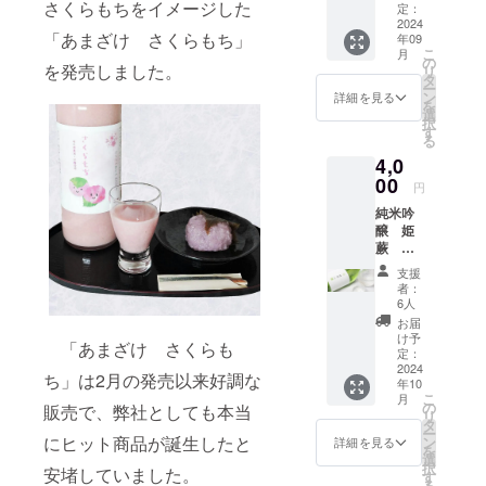
5年間掲
ちゃん
さくらもちをイメージした
で90日
ズ 送
入り玄
定：
ビール
ます。
て、工
ただけ
載しま
のあま
以上の
料込
2024
米茶
のラベ
サイズ
夫次第
ます。
す。 掲
「あまざけ さくらもち」
ざけ
年09
ものを
み お
aburabi
ルとお
はS・
でいろ
赤米の
こ
載を希
月
ゆず 名
お届け
よび
オリジ
の
同じデ
M・L・
いろと
を発売しました。
持つ濃
リ
望しな
称：あ
いたし
オリジ
ナルブ
タ
ザイン
XLの4
お楽し
厚な甘
ー
い場
まざけ
ます。
ナル
レン
ン
のオリ
詳細を見る
種類。
みいた
さみ
を
合、掲
内容
原産国:
シー
ド 60
選
ジナルT
弊社
だけま
と、赤
択
載の中
量：
日本 原
ル・お
ｇ）。
す
シャ
ホーム
す。 さ
米の粒
る
止をご
770ｇ
材料
礼状・
綿
ツ。日
ページ
くらも
感によ
希望の
保存方
4,0
名：米
弊社
100％
本一小
へのお
ち 名
る食べ
場合に
法：直
こうじ
ホーム
00
クルー
さな蕨
名前掲
円
称：あ
ごた
はお知
射日光
（国内
ページ
ネック
市のシ
載につ
まざけ
え、お
らせく
や高温
純米吟
製
へのお
タイ
ルエッ
いて 掲
内容
米の風
ださ
多湿避
醸 姫
造）、
名前掲
プ。 蕨
トと、
載期
量：770
味も味
い。
けて保
蕨
米（埼
載・お
のゆず
蕨市の
間：
ｇ 保存
わえま
ホーム
存 賞味
720ml
玉県
まけ
と山椒
面積
2025年
支援
方法：
す。 暑
ページ
期限：
1本
産）、
（埼玉
を使っ
5.11㎢
者：
1月から
直射日
かった
のレイ
商品発
送料込
ゆず果
県産
たクラ
6人
の文字
5年間掲
光や高
り体調
アウト
送時点
み お
汁 弊社
狭山
フト
がデザ
お届
載しま
温多湿
不良な
変更等
で90日
よび
ホーム
茶 宇
ビール
け予
インさ
す。 掲
避けて
「あまざけ さくらも
どで食
によ
以上の
オリジ
ページ
治抹茶
定：
のラベ
れてい
載を希
保存 賞
欲がな
り、掲
ものを
ナル
2024
へのお
入り玄
ルとお
ます。
望しな
ち」は2月の発売以来好調な
味期
い場合
載場所
年10
お届け
シー
名前掲
米茶
同じデ
サイズ
い場
限：商
こ
に、手
月
や配置
いたし
ル・お
載につ
aburabi
の
ザイン
販売で、弊社としても本当
はS・
合、掲
品発送
リ
軽に補
等が変
ます。
礼状・
いて 掲
オリジ
タ
のオリ
M・L・
載の中
時点で
ー
給でき
更にな
原産国:
弊社
載期
ナルブ
にヒット商品が誕生したと
ン
ジナルT
詳細を見る
XLの4
止をご
90日以
を
ます。
る可能
日本 原
ホーム
間：
レン
選
シャ
種類。
希望の
上のも
択
夏は冷
性がご
安堵していました。
材料
ページ
2025年
ド 60
す
ツ。日
弊社
場合に
のをお
る
やした