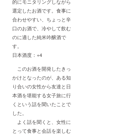
ホーム
的にモニタリングしながら
称：は
上のも
る可能
弊社
す。 掲
醸 姫
㎜の丸
ページ
ちみつ
のをお
性がご
ホーム
載方
蕨 品
型を想
選定したお酒です。食事に
のレイ
原材料
届けい
ざいま
ページ
法：文
目：清
定して
アウト
名：は
たしま
す。 掲
へのお
字の
合わせやすい、ちょっと辛
酒 内容
います
変更等
ちみつ
す。 原
載方
名前掲
み、
量：
が、変
によ
内容
産国:日
法：文
載につ
口のお酒で、冷やして飲む
ニック
720ml
更の可
り、掲
量：
本 ※1歳
字の
いて 掲
ネー
原材料
能性も
載場所
1200ｇ
のに適した純米吟醸酒で
未満の
み、
載期
ム、イ
名：米
ござい
や配置
保存方
お子様
ニック
間：
ニシャ
（国
ます。
等が変
す。
法：直
には食
ネー
2025年
ルな
産）、
予めご
更にな
射日光
べさせ
ム、イ
1月から
ど。 注
米こう
了承く
日本酒度：+4
る可能
や高温
ないよ
ニシャ
5年間掲
意事
じ（国
ださ
性がご
多湿避
うにご
ルな
載しま
項：ご
産米）
い。
ざいま
け常温
注意く
ど。 注
す。 掲
支援に
精米歩
このお酒を開発したきっ
す。 掲
保存 賞
ださ
意事
載を希
際し、
合：
載方
味期
い。 弊
項：ご
望しな
かけとなったのが、ある知
必ず備
60％ ア
法：文
限：商
社ホー
支援に
い場
考欄に
ルコー
字の
品発送
ムペー
り合いの女性から友達と日
際し、
合、掲
掲載を
ル分：
み、
時点で
ジへの
必ず備
載の中
希望さ
15度以
ニック
本酒を堪能する女子旅に行
180日以
お名前
考欄に
止をご
れるお
上16度
ネー
上のも
掲載に
掲載を
希望の
名前を
未満 弊
ム、イ
くという話を聞いたことで
のをお
ついて
希望さ
場合に
ご記入
社ホー
ニシャ
届けい
掲載期
れるお
はお知
くださ
ムペー
した。
ルな
たしま
間：
名前を
らせく
い。 掲
ジへの
ど。 注
す。 原
2025年
ご記入
ださ
載を希
よく話を聞くと、女性に
お名前
意事
産国:日
1月から
くださ
い。
望され
掲載に
項：ご
本 ※1歳
5年間掲
とって食事と会話を楽しむ
い。 掲
ホーム
ない場
ついて
支援に
未満の
載しま
載を希
ページ
合に
掲載期