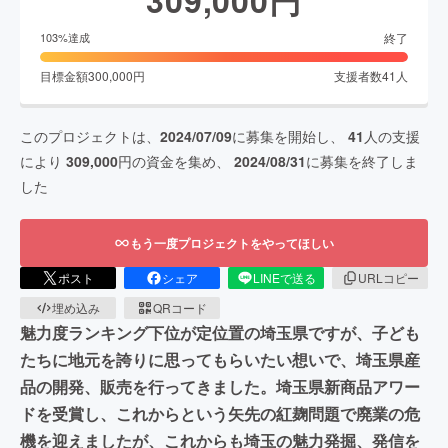
終了
103
%達成
目標金額
300,000
円
支援者数
41
人
このプロジェクトは、
2024/07/09
に募集を開始し、
41
人の支援
により
309,000
円の資金を集め、
2024/08/31
に募集を終了しま
した
もう一度プロジェクトをやってほしい
ポスト
シェア
LINEで送る
URLコピー
埋め込み
QRコード
魅力度ランキング下位が定位置の埼玉県ですが、子ども
たちに地元を誇りに思ってもらいたい想いで、埼玉県産
品の開発、販売を行ってきました。埼玉県新商品アワー
ドを受賞し、これからという矢先の紅麹問題で廃業の危
機を迎えましたが、これからも埼玉の魅力発掘、発信を