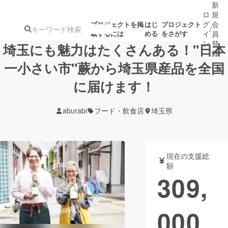
新
ロ
規
グ
会
プロジェクトを掲
はじ
プロジェクト
/
載するには
める
をさがす
イ
員
ン
登
埼玉にも魅力はたくさんある！"日本
録
一小さい市"蕨から埼玉県産品を全国
に届けます！
人気のプロ
注目のリ
注目の新着プロ
募集終了が近いプ
もうすぐ公開
ジェクト
ターン
ジェクト
ロジェクト
されます
aburabi
フード・飲食店
埼玉県
アート・写真
音楽
現在の支援総
テクノロジー・ガジェット
ゲーム・サ
額
309,
映像・映画
書籍・雑誌
000
ビジネス・起業
チャレンジ