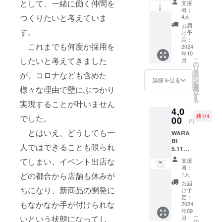
谷の銘
来の自
として、一緒に働く仲間を
り、ア
支援
ル 770
のう
酒「直
然な甘
者：
イスで
ｇボト
ち、い
つくりたいと考えていま
実 特
4人
さをご
もお楽
ル 1
ずれか1
別本醸
堪能い
お届
しみい
本 送
す。
本 送
造 あ
け予
ただけ
ただけ
料込
料込み
定：
ぶらび
ます。
ます。
これまでも何度か採用を
み お
2024
およ
オリジ
暑かっ
わらび
年10
よび
び オ
ナルブ
たり体
ちゃん
したいと考えてきました
こ
月
オリジ
リジナ
の
ルーボ
調不良
のあま
リ
ナル
ルシー
タ
トル
などで
が、コロナなども含めた
ざけ
ー
シー
ル・お
ン
720ml
詳細を見る
食欲が
は、
を
ル・お
礼状・
選
」。こ
様々な理由で壁にぶつかり
ない場
2023年
択
礼状・
弊社
す
ちら
合に、
度
る
弊社
実現することが叶いません
ホーム
は、弊
手軽に
「OMO
4,0
ホーム
ページ
社が権
補給で
TENAS
残り4
でした。
ページ
00
へのお
田酒造
きま
円
HI
へのお
名前掲
さんに
す。 夏
Selecti
とはいえ、どうしても一
WARA
名前掲
載。 埼
お願い
は冷や
on」
BI
載。 埼
玉県産
して製
した
「埼玉
人ではできることも限られ
5.11
玉県産
蓮田市
造して
り、ア
県新商
㎢ オ
彩のき
で
もらっ
てしまい、イベント出店な
イスで
支援
品
リジナ
ずなを
ジョー
ている
者：
もお楽
AWARD
ルTシャ
使用し
ジさん
1人
どの都合から店舗も休みが
オリジ
しみい
」に入
ツ Sサ
ていま
が育て
ナル
お届
ただけ
賞して
イズ
ちになり、新商品の開発に
す。 商
た赤米
け予
バー
ます。
いま
送料込
品の色
定：
を使用
ジョン
わらび
す。 わ
もなかなか手が付けられな
み お
2024
付けに
してい
です。
ちゃん
らび
年09
よび
紅こう
ます。
現在、
のあま
ちゃん
こ
いという状態になってし
月
オリジ
じを使
の
友人で