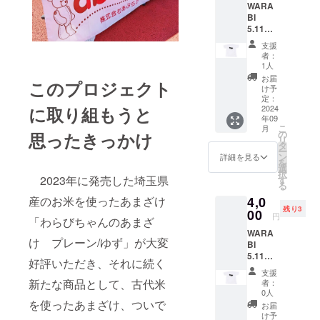
名：米
保存方
名：米
WARA
へのお
タイ
もちに
しなが
（国
法：直
こうじ
BI
名前掲
プ。 蕨
使う桜
ら手間
産）、
射日光
（国内
5.11
載・お
のゆず
の葉の
をかけ
米こう
や高温
製
㎢ オ
まけ
と山椒
塩漬け
て育て
支援
じ（国
多湿避
造）、
リジナ
（埼玉
を使っ
を使用
者：
ていま
産
けて保
米（埼
ルTシャ
県産
たクラ
1人
するこ
す。 保
米）・
存 賞味
玉県
ツ Lサ
狭山
フト
とで、
お届
存料や
醸造ア
期限：
このプロジェクト
産） わ
イズ
茶 宇
ビール
け予
お米が
着色
ルコー
商品発
らび
送料込
治抹茶
定：
のラベ
ベース
料、香
ル 精米
送時点
ちゃん
み お
2024
に取り組もうと
入り玄
ルとお
である
料を加
歩合：
で90日
のあま
年09
よび
米茶
同じデ
ことで
えず、
60％ ア
こ
以上の
月
ざけ
オリジ
aburabi
の
ザイン
思ったきっかけ
道明寺
砂糖や
ルコー
リ
ものを
ゆず 名
ナル
オリジ
タ
のオリ
のよう
酒粕を
ル分：
ー
お届け
称：あ
シー
ナルブ
ン
ジナルT
詳細を見る
な風味
使用し
15％ 日
を
いたし
まざけ
ル・お
レン
選
シャ
も味わ
ていな
本酒
択
ます。
内容
礼状・
ド 60
2023年に発売した埼玉県
す
ツ。日
えま
い麹の
度：-1.5
る
原産国:
量：
弊社
ｇ）。
本一小
す。 和
あまざ
弊社
日本 原
180ｇ
4,0
産のお米を使ったあまざけ
ホーム
綿
さな蕨
テイス
けで
ホーム
材料
保存方
残り3
ページ
00
100％
市のシ
トのス
円
す。 ノ
ページ
名：米
「わらびちゃんのあまざ
法：直
へのお
クルー
ルエッ
イーツ
ンアル
へのお
こうじ
射日光
WARA
名前掲
ネック
トと、
やアイ
コール
け プレーン/ゆず」が大変
名前掲
（国内
や高温
BI
載・お
タイ
蕨市の
スとの
のた
載につ
製
多湿避
5.11
まけ
プ。 蕨
面積
相性が
好評いただき、それに続く
め、お
いて 掲
造）、
けて保
㎢ オ
（埼玉
のゆず
5.11㎢
よく、
支援
子様か
載期
米（埼
存 賞味
リジナ
県産
と山椒
新たな商品として、古代米
の文字
者：
味と香
らお年
間：
玉県
期限：
ルTシャ
狭山
を使っ
0人
がデザ
り、色
寄りま
2025年
産） わ
商品発
ツ XL
茶 宇
を使ったあまざけ、ついで
たクラ
インさ
お届
味を生
でお楽
1月から
らび
送時点
サイ
治抹茶
フト
け予
れてい
かし
しみい