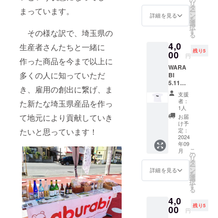
ブルー
ざけ
のあま
リ
ナル
用して
タ
もある
ボトル
は、
まっています。
ざけ
ー
シー
いま
ン
蓮田の
詳細を見る
の直実
2023年
プレー
を
ル・お
す。 保
選
ジョー
はこち
度
ン 名
択
礼状・
存料や
す
ジさん
その様な訳で、埼玉県の
らだ
「OMO
称：あ
る
弊社
着色
の田ん
け。他
TENAS
まざけ
4,0
ホーム
料、香
生産者さんたちと一緒に
ぼで
では入
HI
内容
残り5
ページ
00
料を加
は、山
手でき
円
Selecti
量：
作った商品を今まで以上に
へのお
えず、
羊が雑
ない商
on」
180ｇ
WARA
名前掲
砂糖や
草を食
品で
「埼玉
保存方
多くの人に知っていただ
BI
載・お
酒粕を
べて手
す。 原
県新商
法：直
5.11
まけ
使用し
伝って
料米は
品
き、雇用の創出に繋げ、ま
射日光
㎢ オ
（埼玉
ていな
くれて
埼玉県
支援
AWARD
や高温
リジナ
県産
い麹の
いま
者：
産のさ
た新たな埼玉県産品を作っ
」に入
多湿避
ルTシャ
狭山
あまざ
1人
す。レ
け武
賞して
けて保
ツ M
茶 宇
けで
て地元により貢献していき
ンゲや
お届
蔵、
いま
存 賞味
サイ
治抹茶
す。 ノ
け予
もみ
ちょっ
す。 わ
期限：
ズ 送
入り玄
定：
たいと思っています！
ンアル
殻、稲
と甘口
らび
商品発
料込
2024
米茶
コール
藁、ハ
のお酒
ちゃん
送時点
年09
み お
aburabi
のた
サガケ
です。
のあま
こ
で90日
月
よび
オリジ
の
め、お
用の
直実
ざけ
リ
以上の
オリジ
ナルブ
タ
子様か
竹、そ
特別本
プレー
ー
ものを
ナル
レン
ン
らお年
詳細を見る
して山
醸造 品
ン 名
を
お届け
シー
ド 60
選
寄りま
羊の排
目：清
称：あ
択
いたし
ル・お
ｇ）。
す
でお楽
泄物も
酒 内容
まざけ
る
ます。
礼状・
綿
しみい
たい肥
量：
内容
原産国:
4,0
弊社
100％
ただけ
として
720ml
量：
日本 原
残り5
ホーム
00
クルー
ます。
田んぼ
円
原材料
770ｇ
材料
ページ
ネック
さくら
に還元