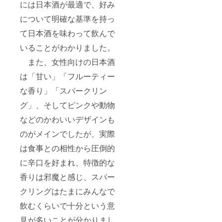
際し、
お子様
には日本酒が最適で、好み
す。 掲
望され
のレイ
は、
間：
必ず備
には食
載を希
ない場
アウト
「掲載
2025年
考欄に
について明確な基準を持っ
べさせ
望しな
合に
変更等
希望な
1月から
掲載を
ないよ
い場
は、
によ
し」と
5年間掲
て日本酒を味わって飲んで
希望さ
うにご
合、掲
「掲載
り、掲
ご記載
載しま
れるお
注意く
載の中
希望な
載場所
くださ
いることがわかりました。
す。 掲
名前を
ださ
止をご
し」と
や配置
い。
載を希
ご記入
い。 弊
希望の
ご記載
等が変
また、女性向けの日本酒
シール
望しな
くださ
社ホー
場合に
くださ
更にな
につい
い場
い。 掲
ムペー
は「甘い」「フルーティー
はお知
い。
る可能
て 現在
合、掲
載を希
ジへの
らせく
シール
性がご
デザイ
載の中
望され
な香り」「スパークリン
お名前
ださ
につい
ざいま
ンは調
止をご
ない場
掲載に
い。
て 現在
す。 掲
整中で
希望の
グ」、そしてピンクや動物
合に
ついて
ホーム
デザイ
載方
す。 リ
場合に
は、
掲載期
ページ
ンは調
法：文
ターン
はお知
などのかわいいデザインも
「掲載
間：
のレイ
整中で
字の
用のオ
らせく
希望な
2025年
アウト
す。 リ
み、
のがメインでしたが、実際
リジナ
ださ
し」と
1月から
変更等
ターン
ニック
ルデザ
い。
ご記載
5年間掲
によ
は食事との相性から圧倒的
用のオ
ネー
インの
ホーム
くださ
載しま
り、掲
リジナ
ム、イ
ものを
ページ
い。
に辛口を好まれ、特徴的な
す。 掲
載場所
ルデザ
ニシャ
ご用意
のレイ
シール
載を希
や配置
インの
ルな
致しま
アウト
につい
香りは邪魔と感じ、スパー
望しな
等が変
ものを
ど。 注
す。 サ
変更等
て 現在
い場
更にな
ご用意
意事
イズは
によ
クリングはたまにみんなで
デザイ
合、掲
る可能
致しま
項：ご
60ｘ60
り、掲
ンは調
載の中
性がご
す。 サ
支援に
㎜の丸
飲むくらいで十分という意
載場所
整中で
止をご
ざいま
イズは
際し、
型を想
や配置
す。 リ
希望の
す。 掲
見が多いことが分かりまし
60ｘ60
必ず備
定して
等が変