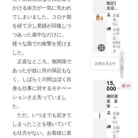
す。 夏
シール
上16度
型を想
ニック
ない場
ルデザ
限定】
まけに
セッ
は、
による
す。 掲
蜜の色
は冷や
につい
未満 弊
定して
ネー
かける余力が一気に失われ
合に
インの
見沼田
ついて
ト 送
「掲載
飲酒は
載方
や香り
した
て 現在
社ホー
います
ム、イ
は、
ものを
んぼか
埼玉県
料込
希望な
法令で
法：文
や味わ
り、ア
支援
てしまいました。コロナ期
デザイ
ムペー
が、変
ニシャ
「掲載
ご用意
らのお
産 狭
み お
し」と
禁止さ
字の
いがそ
者：
イスで
ンは調
ジへの
更の可
ルな
希望な
致しま
くりも
山茶
よび
ご記載
れてい
0人
み、
の時々
を経て少し業績が回復しつ
もお楽
整中で
お名前
能性も
ど。 注
し」と
す。 サ
の
宇治抹
オリジ
くださ
ます。
ニック
で変
お届
しみい
す。 リ
掲載に
ござい
意事
ご記載
イズは
aburabi
茶入り
ナル
つあった最中なだけに、
い。
20歳未
け予
ネー
わって
ただけ
ターン
ついて
ます。
項：ご
くださ
60ｘ60
はちみ
玄米茶
シー
定：
シール
満の方
ム、イ
きま
ます。
用のオ
掲載期
予めご
支援に
い。
㎜の丸
つ 国
2024
様々な面での衝撃を受けま
aburabi
ル・お
につい
はこの
ニシャ
す。 こ
わらび
リジナ
間：
了承く
際し、
シール
年10
型を想
産非加
オリジ
礼状・
て 現在
リター
ルな
ちら
ちゃん
ルデザ
2025年
こ
ださ
必ず備
月
した。
につい
定して
熱百花
ナルブ
弊社
の
デザイ
ンを選
ど。 注
は、ご
のあま
インの
1月から
リ
い。
考欄に
て 現在
います
蜜
レン
ホーム
タ
ンは調
択でき
意事
支援の
ざけ
ものを
5年間掲
正直なところ、無関係で
ー
掲載を
デザイ
が、変
1200ｇ
ド 60
ページ
ン
整中で
ませ
詳細を見る
項：ご
数量と
は、
ご用意
載しま
を
希望さ
ンは調
更の可
瓶
ｇ 名
へのお
選
す。 リ
ん。 オ
支援に
蜜の生
あったが故に何の保証もな
2023年
致しま
す。 掲
択
れるお
整中で
能性も
+300g
称：抹
名前掲
す
ターン
リジナ
際し、
産の具
度
す。 サ
載を希
る
名前を
す。 リ
ござい
チュー
茶入り
載。 埼
用のオ
ル ア
く、しばらくの間はぼく自
必ず備
合で発
「OMO
イズは
望しな
ご記入
ターン
15,
ます。
ブ 送
玄米茶
玉県産
リジナ
メリカ
考欄に
送時期
TENAS
60ｘ60
い場
くださ
用のオ
残り6
予めご
料込
000
身も仕事に対するモチベー
原材料
のお米
ルデザ
ンペー
掲載を
が前後
円
HI
㎜の丸
合、掲
い。 掲
リジナ
了承く
み お
名：
「彩の
インの
ルエー
希望さ
する場
Selecti
型を想
載の中
載を希
ルデザ
権田酒
ションさえ失っていまし
ださ
よび
（国
きず
ものを
ル。 親
れるお
合がご
on」
定して
止をご
望され
インの
造 直
い。 お
オリジ
産）・
な」、
ご用意
しい人
名前を
ざいま
「埼玉
います
希望の
た。
ない場
ものを
実 特
まけに
ナル
玄米
ゆずは
致しま
への
ご記入
す。 見
県新商
が、変
場合に
合に
ご用意
別本醸
ついて
シー
（国
毛呂山
す。 サ
ちょっ
くださ
沼田ん
支援
品
ただ、いつまでも起きて
更の可
はお知
は、
致しま
造 あ
埼玉県
ル・お
産）・
町産の
イズは
とした
者：
い。 掲
ぼから
AWARD
能性も
らせく
「掲載
す。 サ
ぶらび
産 狭
礼状・
抹茶
「桂木
0人
60ｘ60
プレゼ
しまったことを嘆いていて
載を希
のおく
」に入
ござい
ださ
希望な
イズは
オリジ
山茶
弊社
（国
ゆず」
㎜の丸
ントに
お届
望され
りもの
賞して
ます。
い。
し」と
60ｘ60
ナル
宇治抹
ホーム
産） 内
の果汁
け予
も仕方がない。お客様に喜
型を想
使える
ない場
aburabi
いま
予めご
ホーム
ご記載
㎜の丸
ブルー
茶入り
ページ
定：
容量：
を使用
定して
よう
合に
はちみ