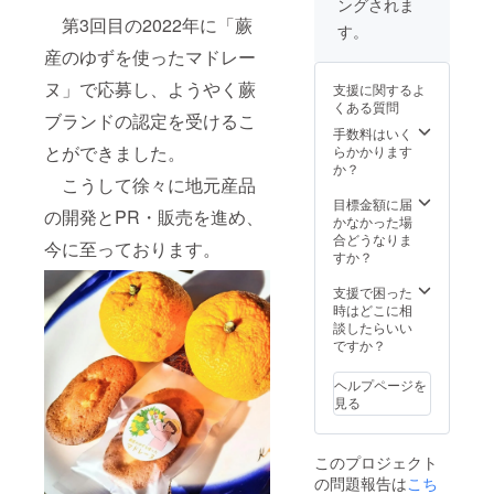
量：
ングされま
ご記載
能性も
茶 宇
ドで
原材料
ページ
ていた
シール
量：
ングし
る可能
770ｇ
くださ
第3回目の2022年に「蕨
ござい
治抹茶
す。 お
名：
へのお
だきま
す。
につい
720ml
ながら
性がご
保存方
い。
ます。
入り玄
花が咲
（国
名前掲
す。 著
て 現在
原材料
選定し
ざいま
産のゆずを使ったマドレー
法：直
シール
予めご
米茶
く時期
産）・
載。 埼
しく誤
デザイ
名：米
たお酒
す。 掲
射日光
につい
了承く
aburabi
が移り
玄米
玉の味
解を与
ンは調
（国
です。
ヌ」で応募し、ようやく蕨
載方
支援に関するよ
や高温
て 現在
ださ
オリジ
変わる
（国
をご堪
える可
整中で
産）、
食事に
法：文
くある質問
多湿避
デザイ
い。
ナルブ
ので、
産）・
能くだ
能性の
ブランドの認定を受けるこ
す。 リ
米こう
合わせ
字の
けて保
ンは調
レン
蜜の色
手数料はいく
抹茶
さい。
あるも
ターン
じ（国
やす
み、
存 賞味
整中で
ド 60
や香り
とができました。
らかかります
（国
お酒関
のな
用のオ
産米）
い、
ニック
期限：
す。 リ
ｇ）。
や味わ
か？
産） 内
連のツ
ど、運
リジナ
精米歩
ちょっ
ネー
商品発
ターン
こうして徐々に地元産品
見沼田
いがそ
容量：
アーの
用上問
ルデザ
合：
と辛口
ム、イ
送時点
用のオ
んぼの
の時々
目標金額に届
60ｇ 賞
ため、
題と思
インの
60％ ア
のお酒
ニシャ
で90日
の開発とPR・販売を進め、
リジナ
自然の
で変
かなかった場
味期
ご参加
われる
ものを
ルコー
で、冷
ルな
以上の
ルデザ
なかで
わって
合どうなりま
限：90
は20歳
名前は
ご用意
ル分：
やして
今に至っております。
ど。 注
ものを
インの
育っ
きま
すか？
日以上
以上の
使用す
致しま
15度以
飲むの
意事
お届け
ものを
た、そ
す。 こ
の期間
方に限
ること
す。 サ
上16度
にてき
項：ご
いたし
ご用意
の時期
ちら
支援で困った
のある
らせて
ができ
イズは
未満 弊
した純
支援に
ます。
致しま
のお花
は、ご
時はどこに相
もの 保
いただ
ませ
60ｘ60
社ホー
米吟醸
際し、
原産国:
す。 サ
の蜜の
支援の
談したらいい
存方
きま
ん。 こ
㎜の丸
ムペー
酒で
必ず備
日本 原
イズは
ブレン
数量と
ですか？
法：直
す。 弊
れらの
型を想
ジへの
す。 全
考欄に
材料
60ｘ60
ドで
蜜の生
射日
社ホー
状況に
定して
お名前
国観光
掲載を
名：米
㎜の丸
す。 お
産の具
光・高
ムペー
よりご
います
掲載に
ヘルプページを
土産品
希望さ
こうじ
型を想
花が咲
合で発
温・多
ジへの
希望に
が、変
ついて
見る
連盟会
れるお
（国内
定して
く時期
送時期
湿の場
お名前
沿えな
更の可
掲載期
長賞を
名前を
製
います
が移り
が前後
所を避
掲載に
い場合
能性も
間：
受賞し
ご記入
造）、
が、変
変わる
する場
けて保
ついて
がござ
ござい
2025年
ていま
くださ
このプロジェクト
米（埼
更の可
ので、
合がご
存して
掲載期
います
ます。
1月から
す。 蕨
い。 掲
玉県
能性も
の問題報告は
こち
蜜の色
ざいま
くださ
間：
ので、
予めご
5年間掲
市は酒
載を希