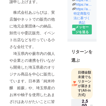
謝申し上げます。
ラリーマン
https://www.amazon.co.jp/s?me=AV10W3GK5FIWG&marketplaceID=A1VC38T7YXB528
https://aburabi.official.ec/
を続けてき
株式会社あぶらびは、実
特定商取引
ましたが、
法に基づく
店舗やネットでの販売の他
共働きのま
表記
までは子供
に地元企業団体への納品、
メッセー
の面倒をみ
ジを送る
卸売りや委託販売、イベン
ることがで
ト出店などを行っている小
きないとい
う小1の壁に
さな会社です。
ぶつかり、
リターンを
埼玉県内や蕨市内の個人
子供の小学
選ぶ
や企業との連携を行いなが
校入学を期
に独立。
ら開発した埼玉県産のオリ
通販事業の
目標金額
ジナル商品を中心に販売し
未達でも
株式会社あ
ています。日本酒「純米吟
リターン
ぶらびを設
が届きま
立。
醸 姫蕨」や、埼玉県産の
す
(All-in
お米や柚子を使用したあま
方式)
これまでの
2,5
ざけはありがたいことに皆
仕事で対面
00
円