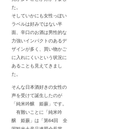
ターン
場合に
載方
㎜の丸
考欄に
います
更にな
用のオ
はお知
た。
法：文
型を想
掲載を
が、変
る可能
リジナ
らせく
字の
定して
希望さ
更の可
性がご
ルデザ
そしていかにも女性っぽい
ださ
み、
います
れるお
能性も
ざいま
インの
い。
ニック
が、変
名前を
ござい
す。 掲
ラベルは好みではない半
ものを
ホーム
ネー
更の可
ご記入
ます。
載方
ご用意
ページ
ム、イ
能性も
くださ
予めご
面、辛口のお酒は男性的な
法：文
致しま
のレイ
ニシャ
ござい
い。 掲
了承く
字の
す。 サ
アウト
ルな
ます。
載を希
力強いインパクトのあるデ
ださ
み、
イズは
変更等
ど。 注
予めご
望され
い。 お
ニック
60ｘ60
によ
ザインが多く、買い物かご
意事
了承く
ない場
まけに
ネー
㎜の丸
り、掲
項：ご
ださ
合に
ついて
ム、イ
型を想
に入れにくいという状況に
載場所
支援に
い。
は、
埼玉県
ニシャ
定して
や配置
際し、
「掲載
産 狭
ルな
あることも見えてきまし
います
等が変
必ず備
希望な
山茶
ど。 注
が、変
更にな
考欄に
し」と
宇治抹
意事
た。
更の可
る可能
掲載を
ご記載
茶入り
項：ご
能性も
性がご
希望さ
くださ
玄米茶
支援に
ござい
ざいま
れるお
い。
そんな日本酒好きの女性の
aburabi
際し、
ます。
す。 掲
名前を
シール
オリジ
必ず備
予めご
載方
ご記入
声を受けて誕生したのが
につい
ナルブ
考欄に
了承く
法：文
くださ
て 現在
レン
掲載を
ださ
「純米吟醸 姫蕨」です。
字の
い。 掲
デザイ
ド 60
希望さ
い。
み、
載を希
ンは調
ｇ 名
れるお
有難いことに「純米吟
ニック
望され
整中で
称：抹
名前を
ネー
ない場
す。 リ
茶入り
ご記入
醸 姫蕨」は「第64回 全
ム、イ
合に
ターン
玄米茶
くださ
ニシャ
は、
用のオ
原材料
国観光土産品連盟会長賞
い。 掲