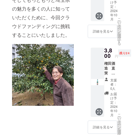
的を発信し
トル
「彩の
け予
どちら
一人でも多
きず
定：
の魅力を多くの人に知って
か1本
2024
な」、
くの方に
年10
送料込
ゆずは
いただくために、今回クラ
こ
月
知ってもら
み お
毛呂山
の
リ
よび
ウドファンディングに挑戦
町産の
タ
いたいと
ー
オリジ
「桂木
ン
詳細を見る
思っていま
を
することにいたしました。
ナル
ゆず」
選
択
す。
シー
の果汁
す
る
ル・お
を使用
3,8
礼状・
してい
残り24
弊社
00
ます。
円
ホーム
保存料
権田酒
ページ
や着色
造 直
へのお
料、香
実 特
名前掲
料を加
別本醸
載。 埼
えず、
支援
造 あ
玉県産
砂糖や
者：
ぶらび
のお米
酒粕を
0人
オリジ
「彩の
使用し
お届
ナル
きず
ていな
け予
ブルー
な」、
定：
い麹の
ボト
2024
ゆずは
あまざ
年10
ル
毛呂山
けで
こ
月
720ml
町産の
の
す。 ノ
リ
1本
「桂木
タ
ンアル
ー
送料込
ゆず」
ン
コール
詳細を見る
を
み お
の果汁
選
のた
択