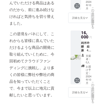
す。 わ
了承く
ページ
くださ
型を想
ボト
2024
んでいただける商品はある
玄米茶
へのお
60ｇ 賞
してい
います
に、ラ
は、
つ 名
らび
ださ
のレイ
い。
年10
定して
ル
aburabi
名前掲
味期
ます。
が、変
ベルに
「掲載
称：は
ちゃん
こ
い。
アウト
月
シール
のだから、前に進み続けな
います
720ml
オリジ
載・お
の
限：90
保存料
更の可
余白を
希望な
ちみつ
のあま
リ
変更等
につい
が、変
6本
ナルブ
まけ
タ
日以上
や着色
能性も
設けて
し」と
原材料
ざけ
ー
ければと気持ちを切り替え
によ
て 現在
更の可
送料込
レン
（埼玉
ン
の期間
料、香
詳細を見る
ござい
メッ
ご記載
名：は
プレー
を
り、掲
デザイ
能性も
み お
ド 60
県産
選
のある
料を加
ます。
セージ
くださ
ちみつ
ました。
ン 名
択
載場所
ンは調
ござい
よび
ｇ 名
狭山
す
もの 保
えず、
予めご
を書き
い。
内容
称：あ
る
や配置
整中で
ます。
オリジ
称：抹
茶 宇
存方
砂糖や
了承く
込める
シール
量：
まざけ
等が変
す。 リ
16,
予めご
ナル
茶入り
治抹茶
法：直
酒粕を
この逆境をバネにして、こ
ださ
スペー
につい
300ｇ
内容
更にな
ターン
了承く
シー
000
玄米茶
入り玄
射日
使用し
い。
スにし
円
て 現在
保存方
量：
る可能
用のオ
ださ
ル・お
原材料
米茶
れからも皆様に喜んでいた
光・高
ていな
ていま
デザイ
法：直
770ｇ
性がご
リジナ
純米吟
い。 お
礼状・
名：
aburabi
温・多
い麹の
す。感
ンは調
射日光
保存方
ざいま
ルデザ
醸 姫
だけるような商品の開発に
まけに
弊社
（国
オリジ
湿の場
あまざ
謝の気
整中で
や高温
法：直
す。 掲
インの
蕨 4合
ついて
ホーム
産）・
ナルブ
所を避
けで
持ちや
す。 リ
多湿避
射日光
載方
取り組んでいくために、今
ものを
瓶
埼玉県
ページ
玄米
レン
けて保
す。 ノ
お祝い
支援
ターン
け常温
や高温
法：文
ご用意
720ml 6
産 狭
へのお
（国
ド 60
存して
ンアル
者：
のメッ
用のオ
保存 賞
回初めてクラウドファン
多湿避
字の
致しま
本セッ
山茶
名前掲
産）・
ｇ）。
0人
くださ
コール
セージ
リジナ
味期
けて保
み、
す。 サ
ト 送
宇治抹
載。
抹茶
見沼田
い。
のた
お届
などに
ディングに挑戦し、より多
ルデザ
限：商
存 賞味
ニック
イズは
料込
茶入り
※20歳未
（国
んぼの
け予
め、お
いかが
インの
品発送
期限：
ネー
60ｘ60
み お
玄米茶
満の者
定：
産） 内
自然の
くの皆様に弊社や弊社の商
子様か
でしょ
ものを
時点で
商品発
ム、イ
㎜の丸
よび
2024
aburabi
による
容量：
なかで
らお年
うか。
ご用意
180日以
送時点
ニシャ
年10
型を想
オリジ
オリジ
飲酒は
品を知っていただくこと
60ｇ 賞
育っ
寄りま
一人で
致しま
上のも
こ
で90日
月
ルな
定して
ナル
ナルブ
法令で
の
味期
た、そ
でお楽
飲むと
す。 サ
のをお
リ
以上の
ど。 注
で、今まで以上に地元に貢
います
シー
レン
禁止さ
タ
限：90
の時期
しみい
きも、
イズは
届けい
ー
ものを
意事
が、変
ル・お
ド 60
れてい
ン
日以上
のお花
詳細を見る
ただけ
誰を思
60ｘ60
たしま
を
お届け
献したいと思っています。
項：ご
更の可
礼状・
ｇ 名
ます。
選
の期間
の蜜の
ます。
い浮か
㎜の丸
す。 原
択
いたし
支援に
能性も
弊社
称：抹
20歳未
す
のある
ブレン
お米由
べるか
型を想
産国:日
る
ます。
際し、
ござい
ホーム
茶入り
満の方
もの 保
ドで
来の自
で甘く
定して
本 ※1歳