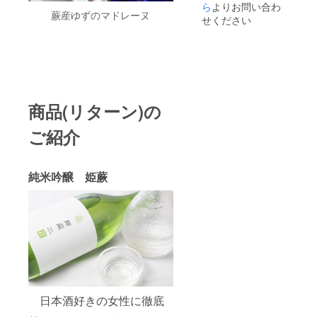
産）、
ござい
や香り
ら
よりお問い合わ
す。 見
い。
2025年
事前に
了承く
載しま
米に適
望され
ゆず果
ます。
蕨産ゆずのマドレーヌ
や味わ
沼田ん
1月から
弊社に
せください
ださ
す。 掲
した田
ない場
汁 弊社
予めご
いがそ
ぼから
5年間掲
ご相談
い。
載を希
んぼや
合に
ホーム
了承く
の時々
のおく
載しま
くださ
望しな
お米が
は、
ページ
ださ
で変
りもの
す。 掲
い。 オ
い場
無いた
「掲載
へのお
い。
わって
aburabi
載を希
リジナ
合、掲
め、行
希望な
名前掲
きま
はちみ
望しな
ルシー
載の中
田市の
し」と
載につ
す。 こ
つ 名
い場
ル・お
止をご
横田酒
ご記載
いて 掲
ちら
称：は
合、掲
礼状・
希望の
造にて
くださ
載期
商品(リターン)の
は、ご
ちみつ
載の中
弊社
場合に
生産し
い。
間：
支援の
原材料
止をご
ホーム
はお知
ていま
シール
2025年
数量と
名：は
ご紹介
希望の
ページ
らせく
す。 4
につい
1月から
蜜の生
ちみつ
場合に
へのお
ださ
合瓶
て 現在
5年間掲
産の具
内容
はお知
名前掲
い。
720ml
デザイ
載しま
合で発
量：
らせく
載・お
ホーム
6本
ンは調
す。 掲
送時期
純米吟醸 姫蕨
560ｇ
ださ
まけ
ページ
セット
整中で
載を希
が前後
保存方
い。
（わら
のレイ
です. ※
す。 リ
望しな
する場
法：直
ホーム
びちゃ
アウト
画像は
ターン
い場
合がご
射日光
ページ
んのあ
変更等
イメー
用のオ
合、掲
ざいま
や高温
のレイ
まざけ
によ
ジで
リジナ
載の中
す。 見
多湿避
アウト
ぷれー
り、掲
す。ラ
ルデザ
止をご
沼田ん
け常温
変更等
ん/ゆ
載場所
ベルや
インの
希望の
ぼから
保存 賞
によ
ず 770
や配置
酒器等
ものを
場合に
のおく
味期
り、掲
ｇボト
等が変
は付属
ご用意
はお知
りもの
限：商
載場所
ル 各1
更にな
してい
致しま
らせく
aburabi
品発送
や配置
本の2本
る可能
ませ
す。 サ
ださ
はちみ
日本酒好きの女性に徹底
時点で
等が変
セッ
性がご
ん。 純
イズは
い。
つ 名
180日以
更にな
ト）。
ざいま
米吟
60ｘ60