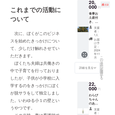
原産国:
必ず備
20,
ます。
ページ
玄米茶
はこの
存方
す。 お
然な甘
感じる
います
未満の
日本 原
考欄に
残り2
予めご
へのお
000
原材料
リター
法：直
花が咲
さをご
円
これまでの活動に
か苦く
が、変
お子様
材料
掲載を
了承く
名前掲
名：
ンを選
射日
く時期
堪能い
感じる
更の可
には食
名：米
希望さ
食事お
ださ
載。
（国
択でき
光・高
が移り
ただけ
か。
能性も
べさせ
ついて
こうじ
れるお
土産付
い。 お
※20歳未
産）・
ませ
温・多
変わる
ます。
330ml
ござい
ないよ
（国内
名前を
き、蕨
まけに
満の者
玄米
ん。 熊
湿の場
ので、
暑かっ
ボトル6
ます。
うにご
製
ご記入
産ゆず
ついて
による
（国
谷の銘
所を避
蜜の色
たり体
支援
本ひと
予めご
注意く
造）、
くださ
収穫体
埼玉県
飲酒は
産）・
酒「直
けて保
や香り
者：
調不良
箱での
次に、ぼくがこのビジネ
了承く
ださ
米（埼
い。 掲
験と蕨
産 狭
法令で
抹茶
実 特
1人
存して
や味わ
などで
お届け
ださ
い。 弊
玉県
載を希
産ゆず
山茶
禁止さ
（国
別本醸
くださ
いがそ
お届
食欲が
スを始めたきっかけについ
になり
い。
社ホー
産） わ
望され
を使っ
宇治抹
れてい
産） 内
造 あ
け予
い。
の時々
ない場
ます。
ムペー
らび
ない場
た食事
茶入り
ます。
定：
容量：
ぶらび
て、少しだけ触れさせてい
で変
合に、
あなた
ジへの
ちゃん
合に
会「第3
2024
玄米茶
20歳未
60ｇ 賞
オリジ
わって
手軽に
に会え
お名前
のあま
年11
は、
回 蕨
aburabi
満の方
ただきます。
味期
ナルブ
きま
補給で
て 品
こ
掲載に
月
ざけ
「掲載
のゆず
オリジ
はこの
の
限：90
ルーボ
す。 こ
きま
目：
リ
ついて
ゆず 名
ぼくたち夫婦は共働きの
希望な
を楽し
ナルブ
リター
タ
日以上
トル
ちら
す。 わ
ビール
ー
掲載期
称：あ
し」と
も
レン
ンを選
ン
の期間
720ml
詳細を見る
は、ご
らび
内容
を
間：
中で子育てを行っておりま
まざけ
ご記載
う！」
ド 60
択でき
選
のある
」。こ
支援の
ちゃん
量：
択
2025年
内容
くださ
ペア優
ｇ 名
ませ
す
もの 保
ちら
数量と
のあま
したが、子供が小学校に入
330ml
る
1月から
量：
い。
先参
称：抹
ん。 埼
存方
は、弊
蜜の生
ざけ
原材料
5年間掲
770ｇ
22,
シール
加。 弊
茶入り
玉県蕨
法：直
社が権
産の具
学するのをきっかけにぼく
プレー
名：大
載しま
保存方
につい
社オリ
000
玄米茶
市の女
射日
田酒造
合で発
円
ン/ゆず
麦麦芽
す。 掲
法：直
て 現在
ジナル
原材料
性にモ
が脱サラをして独立しまし
光・高
さんに
送時期
「原材
（ドイ
載を希
射日光
わらび
デザイ
商品の
名：
ニタリ
温・多
お願い
が前後
料及び
ツ製
望しな
や高温
ちゃん
ンは調
お土産
た。いわゆる小１の壁とい
（国
ングし
湿の場
して製
する場
添加物
造）、
い場
多湿避
のあま
整中で
が付き
産）・
ながら
所を避
造して
合がご
等の食
ホップ
合、掲
うやつです。
けて保
ざけぷ
す。 リ
ます。
玄米
選定し
けて保
もらっ
ざいま
支援
品表示
アル
載の中
存 賞味
れーん/
ターン
オリジ
（国
たお酒
存して
ている
者：
す。 見
はお届
コール
止をご