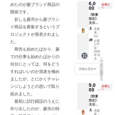
イズは
Selecti
い場
字の
ご記入
6,0
合に
す。 出
もくま
止をご
選定し
宇治抹
だし、6
めたのが蕨ブランド商品の
産） 内
720ml
60ｘ60
on」
在庫な
合、掲
み、
くださ
は、
来たて
のキャ
00
希望の
たお酒
し
茶入り
本とも
容量：
原材料
円
㎜の丸
「埼玉
載の中
ニック
い。 掲
「掲載
のお酒
ラク
開発です。
場合に
です。
玄米茶
同一柄
60ｇ 賞
名：米
型を想
県新商
止をご
ネー
載を希
【数量
希望な
を、現
ターの
はお知
食事に
aburabi
のご用
味期
（国
定して
品
希望の
ム、イ
望され
限定】
折しも蕨市から蕨ブラン
し」と
地で堪
名称の
らせく
合わせ
オリジ
意とな
限：90
産）、
います
AWARD
場合に
ニシャ
ない場
見沼田
ご記載
能でき
みにな
ださ
やす
ナルブ
りま
日以上
米こう
が、変
」に入
はお知
ド商品を募集するというプ
ルな
合に
んぼか
くださ
ます。
りま
い。
い、
レン
す。 ※
の期間
じ（国
支援
更の可
賞して
らせく
ど。 注
は、
らのお
い。
行先と
す。 ロ
ホーム
ちょっ
ド 60
元デー
者：
のある
産
能性も
いま
ロジェクトが発表されまし
ださ
意事
「掲載
くりも
シール
内容に
ゴへの
ページ
と辛口
5人
ｇ 名
タの状
もの 保
米）・
ござい
す。 わ
い。
項：ご
希望な
の
につい
ついて
併記や
のレイ
のお酒
称：抹
況によ
お届
た。
存方
醸造ア
ます。
らび
ホーム
支援に
し」と
aburabi
て 現在
は、確
ロゴの
アウト
で、冷
け予
茶入り
り、色
法：直
ルコー
予めご
ちゃん
ページ
際し、
ご記載
はちみ
デザイ
定しま
変更・
定：
変更等
やして
商売も始めたばかり、蕨
玄米茶
やサイ
射日
ル 精米
了承く
のあま
のレイ
必ず備
くださ
つ 国
2024
ンは調
した申
譲渡で
によ
飲むの
原材料
ズなど
光・高
歩合：
ださ
ざけ
アウト
考欄に
年10
い。
産非加
での仕事も始めたばかりの
整中で
込者様
はあり
り、掲
にてき
名：
にご希
温・多
60％ ア
い。
プレー
こ
変更等
月
掲載を
シール
熱百花
す。 リ
の人数
ませ
の
載場所
した純
（国
望とズ
湿の場
ルコー
ン 名
リ
によ
希望さ
自分にとっては、何をどう
につい
蜜 560
ターン
により
ん。 命
タ
や配置
米吟醸
産）・
レが生
所を避
ル分：
称：あ
ー
り、掲
れるお
て 現在
ｇボト
用のオ
あらた
名にあ
ン
等が変
酒で
詳細を見る
玄米
じる場
けて保
15％ 日
まざけ
を
すればいいのか混迷を極め
載場所
名前を
デザイ
ル 送
リジナ
めてご
たり、
選
更にな
す。 全
（国
合がご
存して
本酒
内容
択
や配置
ご記入
ンは調
料込
ルデザ
案内を
他の団
す
る可能
国観光
産）・
ざいま
くださ
度：-1.5
ましたが、とにかくチャレ
量：
る
等が変
くださ
整中で
み お
インの
させて
体並び
性がご
土産品
抹茶
す。
い。
弊社
770ｇ
更にな
い。 掲
9,0
す。 リ
よび
ものを
いただ
に他の
ざいま
連盟会
ンジしようとの思いで取り
（国
確認を
ホーム
在庫な
保存方
る可能
載を希
ターン
オリジ
00
ご用意
きま
商品を
し
す。 掲
長賞を
産） 内
しなが
円
ページ
法：直
性がご
望され
用のオ
ナル
致しま
す。 開
イメー
組みました。
載方
受賞し
容量：
ら進め
へのお
射日光
ざいま
ない場
【数量
リジナ
シー
す。 サ
催時期
ジする
法：文
ていま
60ｇ 賞
させて
名前掲
や高温
す。 掲
合に
限定】
最初に試行錯誤のうえに
ルデザ
ル・お
イズは
と酒蔵
名前や
字の
す。 蕨
味期
いただ
載につ
多湿避
載方
は、
見沼田
インの
礼状・
60ｘ60
様の仕
猥褻・
み、
市は酒
限：90
きます
いて 掲
けて保
法：文
作り出したのが、蕨市の特
「掲載
んぼか
ものを
弊社
㎜の丸
込み等
暴力・
ニック
米に適
日以上
が、画
支援
載期
存 賞味
字の
希望な
らのお
ご用意
ホーム
型を想
の状況
戦争・
ネー
した田
者：
の期間
像表現
間：