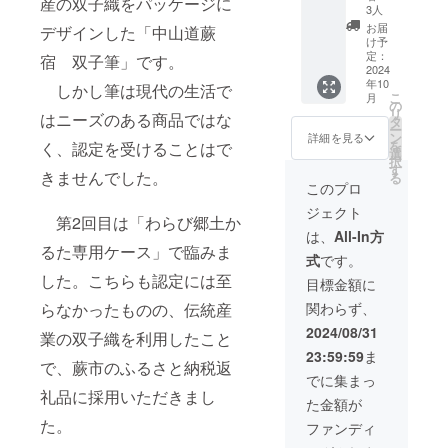
産の双子織をパッケージに
期限：
み、
し」と
くりも
致しま
ページ
定して
によ
差別・
3人
ム、イ
んぼや
のある
の誤差
2025年
商品発
ニック
ご記載
の
す。 サ
へのお
います
り、見
宗教・
ニシャ
お米が
お届
もの 保
につい
デザインした「中山道蕨
1月から
送時点
ネー
くださ
aburabi
イズは
名前掲
が、変
学は現
政治な
け予
ルな
無いた
存方
ては予
5年間掲
で90日
ム、イ
い。
はちみ
60ｘ60
載・お
定：
更の可
在写真
どに関
宿 双子筆」です。
ど。 注
め、行
法：直
めご了
載しま
以上の
ニシャ
シール
つ 国
2024
㎜の丸
まけ
能性も
を掲載
するも
意事
田市の
射日
承くだ
す。 掲
ものを
ルな
年10
につい
産非加
型を想
（埼玉
しかし筆は現代の生活で
ござい
してお
の、放
項：ご
横田酒
光・高
さい。
載を希
こ
お届け
月
ど。 注
て 現在
熱百花
定して
県産
の
ます。
ります
送禁止
支援に
造にて
温・多
校正
望しな
リ
いたし
意事
はニーズのある商品ではな
デザイ
蜜
います
狭山
タ
予めご
酒蔵様
用語な
際し、
生産し
湿の場
は2回ま
い場
ー
ます。
項：ご
ンは調
1200ｇ
が、変
茶 宇
ン
了承く
とは異
ど公序
詳細を見る
必ず備
ていま
所を避
でとさ
合、掲
を
原産国:
く、認定を受けることはで
支援に
整中で
瓶 送
更の可
治抹茶
選
ださ
なる場
良俗に
考欄に
す。 4
けて保
せてい
載の中
択
日本 原
際し、
す。 リ
料込
能性も
入り玄
す
い。 お
所にな
反する
掲載を
合瓶
存して
ただき
きませんでした。
止をご
る
材料
必ず備
ターン
み お
ござい
米茶
まけに
る可能
もの、
このプロ
希望さ
720ml
くださ
ます。
希望の
名：米
考欄に
用のオ
よび
ます。
aburabi
ついて
性もあ
著作権
れるお
12本
い。
お酒の
場合に
こうじ
ジェクト
掲載を
リジナ
オリジ
予めご
オリジ
埼玉県
ります
侵害や
名前を
セット
第2回目は「わらび郷土か
リター
はお知
（国内
希望さ
ルデザ
ナル
了承く
ナルブ
産 狭
ので、
何らか
は、
All-In方
ご記入
です. ※
ンのた
らせく
製
れるお
インの
シー
ださ
レン
るた専用ケース」で臨みま
山茶
予めご
の影響
くださ
画像は
め、お
ださ
造）、
式
です。
名前を
ものを
ル・お
い。
ド 60
宇治抹
了承く
を他者
い。 掲
イメー
申し込
い。
米（埼
ご記入
ご用意
礼状・
した。こちらも認定には至
ｇ）。
茶入り
ださ
に影響
目標金額に
載を希
ジで
みは20
ホーム
玉県
くださ
致しま
弊社
見沼田
玄米茶
い。 食
を与え
望され
す。酒
歳以上
ページ
産） わ
関わらず、
らなかったものの、伝統産
い。 掲
す。 サ
ホーム
んぼの
aburabi
事、お
たり、
ない場
器等は
の方に
のレイ
らび
載を希
イズは
ページ
自然の
オリジ
土産付
不快感
2024/08/31
合に
付属し
限られ
アウト
業の双子織を利用したこと
ちゃん
望され
60ｘ60
へのお
なかで
ナルブ
き。 オ
を与え
は、
ていま
ていた
変更等
のあま
23:59:59
ま
ない場
㎜の丸
名前掲
育っ
レン
リジナ
る可能
「掲載
せん。
で、蕨市のふるさと納税返
だきま
によ
ざけ
合に
型を想
載・お
た、そ
ド 60
ルシー
性のあ
でに集まっ
希望な
純米吟
す。 埼
り、掲
ゆず 名
は、
定して
まけ
の時期
ｇ 名
ル・お
る言葉
礼品に採用いただきまし
し」と
醸 姫
玉県蕨
載場所
称：あ
た金額が
「掲載
います
（埼玉
のお花
称：抹
礼状・
の使用
ご記載
蕨 品
市の女
や配置
まざけ
希望な
が、変
県産
た。
の蜜の
茶入り
弊社
はお断
ファンディ
くださ
目：清
性にモ
等が変
内容
し」と
更の可
狭山
ブレン
玄米茶
ホーム
りさせ
い。
酒 内容
ニタリ
更にな