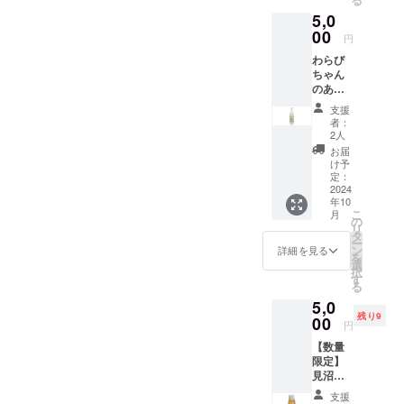
ざいま
名：米
へのお
1月から
ｇ）。
本一小
ホーム
はお知
届けい
り、ア
す。 掲
5,0
こうじ
名前掲
5年間掲
綿
さな蕨
ページ
らせく
たしま
イスで
載方
（国内
載。
00
載しま
100％
市のシ
へのお
円
ださ
す。 原
もお楽
法：文
製
※20歳未
す。 掲
クルー
ルエッ
名前掲
い。
産国:日
しみい
字の
わらび
造）、
満の者
載を希
ネック
トと、
載につ
ホーム
本 原材
ただけ
み、
ちゃん
米（埼
による
望しな
タイ
蕨市の
いて 掲
ページ
料名：
ます。
ニック
のあま
玉県
飲酒は
い場
プ。 蕨
面積
載期
のレイ
米こう
山羊と
ネー
ざけぷ
産）、
法令で
合、掲
のゆず
5.11㎢
間：
支援
アウト
じ（国
育てた
ム、イ
れーん/
ゆず果
禁止さ
載の中
と山椒
の文字
者：
2025年
変更等
内製
赤米の
ニシャ
ゆず
汁 弊社
れてい
止をご
を使っ
2人
がデザ
1月から
によ
造）、
あまざ
ルな
770ｇボ
ホーム
ます。
希望の
たクラ
インさ
お届
5年間掲
り、掲
米（埼
け 名
ど。 注
トル
ページ
20歳未
場合に
フト
け予
れてい
載しま
載場所
玉県
称：あ
意事
各1本の
へのお
満の方
定：
はお知
ビール
ます。
す。 掲
や配置
産）、
まざけ
項：ご
2本セッ
2024
名前掲
はこの
らせく
のラベ
サイズ
載を希
等が変
桜葉、
内容
年10
支援に
ト 送
載につ
リター
ださ
ルとお
はS・
望しな
更にな
こ
紅こう
月
量：
際し、
料込
いて 掲
ンを選
の
い。
同じデ
M・L・
い場
る可能
リ
じ、食
770ｇ
必ず備
み お
載期
択でき
タ
ホーム
ザイン
XLの4
合、掲
性がご
ー
塩 弊社
保存方
考欄に
よび
間：
ませ
ン
ページ
のオリ
詳細を見る
種類。
載の中
ざいま
を
ホーム
法：直
掲載を
オリジ
2025年
ん。 埼
選
のレイ
ジナルT
弊社
止をご
す。 掲
択
ページ
射日光
希望さ
ナル
1月から
玉県蕨
す
アウト
シャ
ホーム
希望の
載方
る
へのお
や高温
れるお
シー
5年間掲
市の女
変更等
ツ。日
ページ
場合に
法：文
名前掲
多湿避
5,0
名前を
ル・お
載しま
性にモ
によ
本一小
へのお
はお知
字の
載につ
けて保
残り9
ご記入
礼状・
00
す。 掲
ニタリ
り、掲
さな蕨
名前掲
円
らせく
み、
いて 掲
存 賞味
くださ
弊社
載を希
ングし
載場所
市のシ
載につ
ださ
ニック
載期
期限：
【数量
い。 掲
ホーム
望しな
ながら
や配置
ルエッ
いて 掲
い。
ネー
間：
商品発
限定】
載を希
ページ
い場
選定し
等が変
トと、
載期
ホーム
ム、イ
2025年
送時点
見沼田
望され
へのお
合、掲
たお酒
更にな
蕨市の
間：
ページ
ニシャ
1月から
で90日
んぼか
ない場
名前掲
載の中
です。
る可能
面積
2025年
支援
のレイ
ルな
5年間掲
以上の
らのお