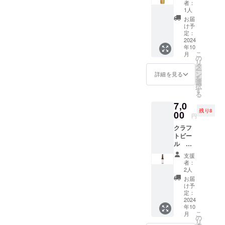
合に
載。 埼
止をご
食事に
性がご
5.11㎢
者：
1月から
アウト
ど。 注
載しま
ものを
くりも
は、
玉県産
希望の
合わせ
1人
ざいま
の文字
5年間掲
変更等
意事
す。 掲
お届け
の
「掲載
のお米
場合に
やす
す。 掲
がデザ
お届
載しま
によ
項：ご
載を希
いたし
aburabi
希望な
「彩の
はお知
い、
け予
載方
インさ
す。 掲
り、掲
支援に
望しな
ます。
はちみ
し」と
きず
定：
らせく
ちょっ
法：文
れてい
載を希
載場所
際し、
い場
原産国:
つ 国
2024
ご記載
な」、
ださ
と辛口
字の
ます。
望しな
や配置
必ず備
合、掲
年10
日本 原
産非加
くださ
ゆずは
い。
のお酒
み、
サイズ
い場
等が変
こ
考欄に
月
載の中
材料
熱百花
い。
毛呂山
の
ホーム
で、冷
ニック
はS・
合、掲
更にな
リ
掲載を
止をご
名：米
蜜 300
シール
町産の
タ
ページ
やして
ネー
M・L・
載の中
る可能
ー
希望さ
希望の
こうじ
ｇ
につい
「桂木
ン
のレイ
飲むの
詳細を見る
ム、イ
XLの4
止をご
性がご
を
れるお
場合に
（国内
チュー
て 現在
ゆず」
選
アウト
にてき
ニシャ
種類。
希望の
ざいま
択
名前を
はお知
製
ブ 送
デザイ
の果汁
す
変更等
した純
ルな
弊社
場合に
す。 掲
る
ご記入
らせく
造）、
料込
ンは調
を使用
によ
米吟醸
ど。 注
ホーム
はお知
載方
くださ
ださ
7,0
赤米
み お
整中で
してい
り、掲
酒で
意事
ページ
らせく
法：文
い。 掲
い。
残り8
（埼玉
よび
00
す。 リ
ます。
載場所
す。 全
項：ご
へのお
円
ださ
字の
載を希
ホーム
県蓮田
オリジ
ターン
保存料
や配置
国観光
支援に
名前掲
い。
み、
望され
ページ
クラフ
市産）
ナル
用のオ
や着色
等が変
土産品
際し、
載につ
ホーム
ニック
ない場
のレイ
トビー
弊社
シー
リジナ
料、香
更にな
連盟会
必ず備
いて 掲
ページ
ネー
合に
アウト
ル あ
ホーム
ル・お
ルデザ
料を加
る可能
長賞を
考欄に
載期
のレイ
ム、イ
は、
変更等
なたに
ページ
礼状・
インの
えず、
性がご
受賞し
掲載を
間：
支援
アウト
ニシャ
「掲載
によ
会え
へのお
弊社
ものを
砂糖や
ざいま
ていま
者：
希望さ
2025年
変更等
ルな
希望な
り、掲
て
名前掲
ホーム
ご用意
酒粕を
2人
す。 掲
す。 行
れるお
1月から
によ
ど。 注
し」と
載場所
330ml
載につ
ページ
致しま
使用し
載方
田市の
お届
名前を
5年間掲
り、掲
意事
ご記載
や配置
ボト
いて 掲
へのお
す。 サ
ていな
け予
法：文
横田酒
ご記入
載しま
載場所
項：ご
くださ
等が変
ル 6本
載期
名前掲
定：
イズは
い麹の
字の
造にて
くださ
す。 掲
や配置
支援に
い。
更にな
セッ
2024
間：
載・お
60ｘ60
あまざ
み、
生産し
い。 掲
載を希
等が変
際し、
シール
年10
る可能
ト 送
2025年
まけ
㎜の丸
けで
ニック
ていま
載を希
望しな
更にな
こ
必ず備
月
につい
性がご
料込
1月から
（埼玉
の
型を想
す。 ノ
ネー
す。 ※
望され
い場
る可能
リ
考欄に
て 現在
ざいま
み お
5年間掲
県産