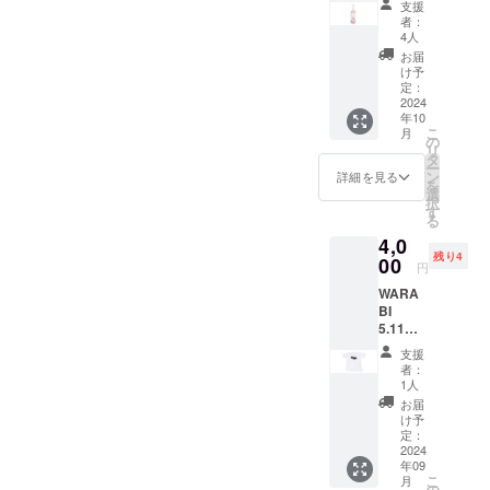
谷の銘
来の自
り、ア
支援
ル 770
のう
酒「直
然な甘
者：
イスで
ｇボト
ち、い
実 特
4人
さをご
もお楽
ル 1
ずれか1
別本醸
堪能い
お届
しみい
本 送
本 送
造 あ
け予
ただけ
ただけ
料込
料込み
定：
ぶらび
ます。
ます。
み お
2024
およ
オリジ
暑かっ
わらび
年10
よび
び オ
ナルブ
たり体
ちゃん
こ
月
オリジ
リジナ
の
ルーボ
調不良
のあま
リ
ナル
ルシー
タ
トル
などで
ざけ
ー
シー
ル・お
ン
720ml
詳細を見る
食欲が
は、
を
ル・お
礼状・
選
」。こ
ない場
2023年
択
礼状・
弊社
す
ちら
合に、
度
る
弊社
ホーム
は、弊
手軽に
「OMO
4,0
ホーム
ページ
社が権
補給で
TENAS
残り4
ページ
00
へのお
田酒造
きま
円
HI
へのお
名前掲
さんに
す。 夏
Selecti
WARA
名前掲
載。 埼
お願い
は冷や
on」
BI
載。 埼
玉県産
して製
した
「埼玉
5.11
玉県産
蓮田市
造して
り、ア
県新商
㎢ オ
彩のき
で
もらっ
イスで
支援
品
リジナ
ずなを
ジョー
ている
者：
もお楽
AWARD
ルTシャ
使用し
ジさん
1人
オリジ
しみい
」に入
ツ Sサ
ていま
が育て
ナル
お届
ただけ
賞して
イズ
す。 商
た赤米
け予
バー
ます。
いま
送料込
品の色
定：
を使用
ジョン
わらび
す。 わ
み お
2024
付けに
してい
です。
ちゃん
らび
年09
よび
紅こう
ます。
現在、
のあま
ちゃん
こ
月
オリジ
じを使
の
友人で