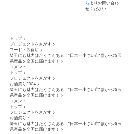
産）、
ござい
や香り
ら
よりお問い合わ
す。 見
い。
2025年
事前に
了承く
載しま
米に適
望され
ゆず果
ます。
や味わ
沼田ん
1月から
弊社に
せください
ださ
す。 掲
した田
ない場
汁 弊社
予めご
いがそ
ぼから
5年間掲
ご相談
い。
載を希
んぼや
合に
ホーム
了承く
の時々
のおく
載しま
くださ
望しな
お米が
は、
ページ
ださ
で変
りもの
す。 掲
い。 オ
い場
無いた
「掲載
へのお
い。
わって
aburabi
載を希
リジナ
合、掲
め、行
希望な
名前掲
きま
はちみ
望しな
ルシー
載の中
田市の
し」と
載につ
す。 こ
つ 名
い場
ル・お
止をご
トップ
>
横田酒
ご記載
いて 掲
ちら
称：は
合、掲
礼状・
希望の
造にて
くださ
プロジェクトをさがす
>
載期
は、ご
ちみつ
載の中
弊社
場合に
生産し
い。
間：
フード・飲食店
>
支援の
原材料
止をご
ホーム
はお知
ていま
シール
2025年
数量と
埼玉にも魅力はたくさんある！"日本一小さい市"蕨から埼玉
名：は
希望の
ページ
らせく
す。 4
につい
1月から
蜜の生
ちみつ
県産品を全国に届けます！
>
場合に
へのお
ださ
合瓶
て 現在
5年間掲
産の具
内容
はお知
名前掲
い。
コメント
720ml
デザイ
載しま
合で発
量：
らせく
載・お
ホーム
6本
トップ
>
ンは調
す。 掲
送時期
560ｇ
ださ
まけ
ページ
セット
整中で
載を希
プロジェクトをさがす
>
が前後
保存方
い。
（わら
のレイ
です. ※
す。 リ
望しな
お酒祭り2024
>
する場
法：直
ホーム
びちゃ
アウト
画像は
ターン
い場
合がご
射日光
埼玉にも魅力はたくさんある！"日本一小さい市"蕨から埼玉
ページ
んのあ
変更等
イメー
用のオ
合、掲
ざいま
や高温
のレイ
まざけ
県産品を全国に届けます！
>
によ
ジで
リジナ
載の中
す。 見
多湿避
アウト
ぷれー
り、掲
す。ラ
コメント
ルデザ
止をご
沼田ん
け常温
変更等
ん/ゆ
載場所
ベルや
インの
トップ
>
希望の
ぼから
保存 賞
によ
ず 770
や配置
酒器等
ものを
場合に
プロジェクトをさがす
>
のおく
味期
り、掲
ｇボト
等が変
は付属
ご用意
はお知
りもの
お酒祭り
>
限：商
載場所
ル 各1
更にな
してい
致しま
らせく
aburabi
品発送
や配置
本の2本
埼玉にも魅力はたくさんある！"日本一小さい市"蕨から埼玉
る可能
ませ
す。 サ
ださ
はちみ
時点で
等が変
セッ
性がご
県産品を全国に届けます！
>
ん。 純
イズは
い。
つ 名
180日以
更にな
ト）。
ざいま
米吟
60ｘ60