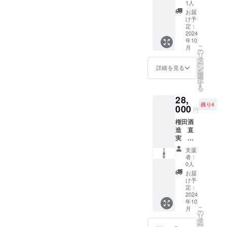
期限：
ゆず
用のオ
ナル
産）・
です。
1人
くださ
オリジ
沼田ん
け商品
分：5％
希望の
商品発
770ｇボ
リジナ
シー
抹茶
食事に
い。
ナル
お届
ぼから
のラベ
弊社
場合に
送時点
トル
ルデザ
ル・お
（国
合わせ
け予
バー
のおく
ルに表
ホーム
はお知
で90日
各6本
インの
礼状・
定：
産） 内
やす
ジョン
りもの
記され
ページ
らせく
以上の
セッ
2024
ものを
弊社
容量：
い、
です。
aburabi
ます。
へのお
ださ
年10
ものを
ト 送
ご用意
ホーム
60ｇ 賞
ちょっ
現在、
はちみ
商品開
こ
名前掲
月
い。
お届け
料込
致しま
ページ
の
味期
と辛口
ブルー
つ 名
封前に
リ
載につ
ホーム
いたし
み お
す。 サ
へのお
タ
限：90
のお酒
ボトル
称：は
は必ず
ー
いて 掲
ページ
ます。
よび
イズは
名前掲
ン
日以上
で、冷
詳細を見る
の直実
ちみつ
お届け
を
載期
のレイ
原産国:
オリジ
60ｘ60
載。 例
選
の期間
やして
はこち
原材料
のリ
択
間：
アウト
日本 原
ナル
㎜の丸
年ゆず
す
のある
飲むの
らだ
名：は
ターン
る
2025年
変更等
材料
シー
型を想
の収穫
もの 保
にてき
け。他
ちみつ
に貼付
1月から
によ
28,
名：米
ル・お
定して
量並び
存方
した純
では入
内容
された
5年間掲
り、掲
残り4
こうじ
礼状・
000
います
に収穫
法：直
米吟醸
手でき
円
量：
ラベル
載しま
載場所
（国内
弊社
が、変
時期が
射日
酒で
ない商
1200ｇ
や注意
す。 掲
や配置
権田酒
製
ホーム
更の可
安定し
光・高
す。 全
品で
ボトル
書きを
載を希
等が変
造 直
造）、
ページ
能性も
ないた
温・多
国観光
す。 原
+300ｇ
ご確認
望しな
更にな
実 特
米（埼
へのお
ござい
め、11
湿の場
土産品
料米は
チュー
くださ
い場
る可能
別本醸
玉県
名前掲
ます。
月頃の
所を避
連盟会
埼玉県
支援
ブ 保存
い。」
合、掲
性がご
造 あ
産）、
載。 ※
予めご
日程の
けて保
長賞を
者：
産のさ
方法：
山羊と
載の中
ざいま
ぶらび
ゆず果
ホーム
了承く
ご案内
0人
存して
受賞し
け武
直射日
育てた
止をご
す。 掲
オリジ
汁 弊社
ページ
ださ
になり
くださ
ていま
お届
蔵、
光や高
赤米の
希望の
載方
ナル
ホーム
へのお
い。
ます。
け予
い。
す。 蕨
ちょっ
温多湿
あまざ
場合に
法：文
ブルー
ページ
名前掲
定：
柚子の
市は酒
と甘口
避け常
け 名
はお知
字の
ボト
2024
へのお
載を匿
不作や
米に適
のお酒
温保存
称：あ
らせく
年10
み、
ル
名前掲
名にし
天候な
した田
です。
賞味期
こ
まざけ
月
ださ
ニック
720ml
載につ
たい場
の
どによ
んぼや
直実
限：商
リ
内容
い。
ネー
12
いて 掲
合や希
タ
り収穫
お米が
特別本
品発送
ー
量：770
ホーム
ム、イ
本 送