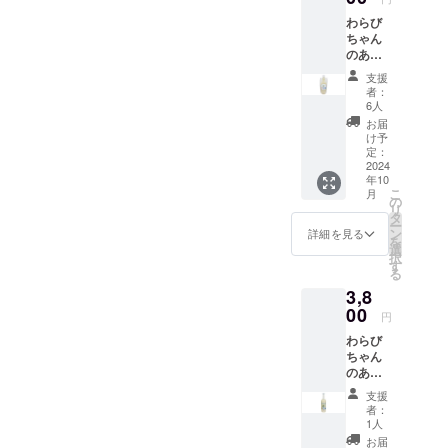
販売を続け
わらび
てきたこと
ちゃん
で、通販だ
のあま
ざけぷ
けでは物足
支援
れーん/
者：
りなくなり
ゆず
6人
地域のイベ
180gパ
お届
ウチ
け予
ントや地元
の2個
定：
業者への納
セッ
2024
年10
ト 送
品、商工会
こ
月
料込
の
議所青年
リ
み お
タ
ー
部・自治
よび
ン
詳細を見る
を
オリジ
選
会・PTA活動
択
ナル
す
に参加。
る
シー
3,8
ル・お
礼状・
00
自分が育
円
弊社
ち、これか
わらび
ホーム
ちゃん
ページ
らも子ども
のあま
へのお
が育ってい
ざけぷ
名前掲
支援
く埼玉県や
れーん/
載。 埼
者：
ゆず
玉県産
1人
蕨市の魅力
770ｇボ
のお米
お届