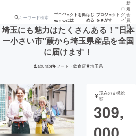
新
ロ
規
グ
会
プロジェクトを掲
はじ
プロジェクト
/
載するには
める
をさがす
イ
員
ン
登
埼玉にも魅力はたくさんある！"日本
録
一小さい市"蕨から埼玉県産品を全国
に届けます！
人気のプロ
注目のリ
注目の新着プロ
募集終了が近いプ
もうすぐ公開
ジェクト
ターン
ジェクト
ロジェクト
されます
aburabi
フード・飲食店
埼玉県
アート・写真
音楽
現在の支援総
テクノロジー・ガジェット
ゲーム・サ
額
309,
映像・映画
書籍・雑誌
000
ビジネス・起業
チャレンジ