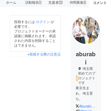
ホーム
活動報告
支援者
仲間募集
コメント
6
41
1
投稿するには
ログイン
が
必要です。
プロジェクトオーナーの承
認後に掲載されます。承認
された内容を削除すること
はできません。
aburab
※投稿する際の注意点
i
埼玉県
初めてのプ
ロジェクト
です
東京生ま
れ、埼玉育
ち。
AburabiWarabi
45歳までサ
https://aburabi.jp/