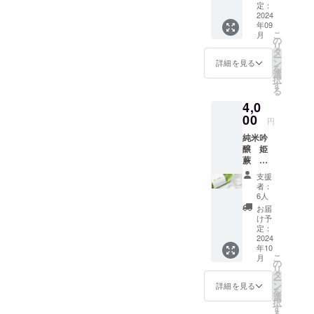
5年間掲
ちゃん
で90日
ズ 送
入り玄
定：
ビール
ます。
て、工
ただけ
載しま
のあま
以上の
料込
2024
米茶
のラベ
サイズ
夫次第
ます。
す。 掲
ざけ
年09
ものを
み お
aburabi
ルとお
はS・
でいろ
赤米の
こ
載を希
月
ゆず 名
お届け
よび
オリジ
の
同じデ
M・L・
いろと
持つ濃
リ
望しな
称：あ
いたし
オリジ
ナルブ
タ
ザイン
XLの4
お楽し
厚な甘
ー
い場
まざけ
ます。
ナル
レン
ン
のオリ
詳細を見る
種類。
みいた
さみ
を
合、掲
内容
原産国:
シー
ド 60
選
ジナルT
弊社
だけま
と、赤
択
載の中
量：
日本 原
ル・お
ｇ）。
す
シャ
ホーム
す。 さ
米の粒
る
止をご
770ｇ
材料
礼状・
綿
ツ。日
ページ
くらも
感によ
希望の
保存方
4,0
名：米
弊社
100％
本一小
へのお
ち 名
る食べ
場合に
法：直
こうじ
ホーム
00
クルー
さな蕨
名前掲
円
称：あ
ごた
はお知
射日光
（国内
ページ
ネック
市のシ
載につ
まざけ
え、お
らせく
や高温
純米吟
製
へのお
タイ
ルエッ
いて 掲
内容
米の風
ださ
多湿避
醸 姫
造）、
名前掲
プ。 蕨
トと、
載期
量：770
味も味
い。
けて保
蕨
米（埼
載・お
のゆず
蕨市の
間：
ｇ 保存
わえま
ホーム
存 賞味
720ml
玉県
まけ
と山椒
面積
2025年
支援
方法：
す。 暑
ページ
期限：
1本
産）、
（埼玉
を使っ
5.11㎢
者：
1月から
直射日
かった
のレイ
商品発
送料込
ゆず果
県産
たクラ
6人
の文字
5年間掲
光や高
り体調
アウト
送時点
み お
汁 弊社
狭山
フト
がデザ
お届
載しま
温多湿
不良な
変更等
で90日
よび
ホーム
茶 宇
ビール
け予
インさ
す。 掲
避けて
どで食
によ
以上の
オリジ
ページ
治抹茶
定：
のラベ
れてい
載を希
保存 賞
欲がな
り、掲
ものを
ナル
2024
へのお
入り玄
ルとお
ます。
望しな
味期
い場合
載場所
年10
お届け
シー
名前掲
米茶
同じデ
サイズ
い場
限：商
こ
に、手
月
や配置
いたし
ル・お
載につ
aburabi
の
ザイン
はS・
合、掲
品発送
リ
軽に補
等が変
ます。
礼状・
いて 掲
オリジ
タ
のオリ
M・L・
載の中
時点で
ー
給でき
更にな
原産国:
弊社
載期
ナルブ
ン
ジナルT
詳細を見る
XLの4
止をご
90日以
を
ます。
る可能
日本 原
ホーム
間：
レン
選
シャ
種類。
希望の
上のも
択
夏は冷
性がご
材料
ページ
2025年
ド 60
す
ツ。日
弊社
場合に
のをお
る
やした