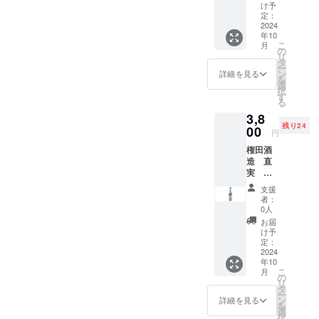
的を発信し
トル
「彩の
け予
どちら
一人でも多
きず
定：
か1本
2024
な」、
くの方に
年10
送料込
ゆずは
こ
月
知ってもら
み お
毛呂山
の
リ
よび
町産の
タ
いたいと
ー
オリジ
「桂木
ン
詳細を見る
思っていま
を
ナル
ゆず」
選
択
す。
シー
の果汁
す
る
ル・お
を使用
3,8
礼状・
してい
残り24
弊社
00
ます。
円
ホーム
保存料
権田酒
ページ
や着色
造 直
へのお
料、香
実 特
名前掲
料を加
別本醸
載。 埼
えず、
支援
造 あ
玉県産
砂糖や
者：
ぶらび
のお米
酒粕を
0人
オリジ
「彩の
使用し
お届
ナル
きず
ていな
け予
ブルー
な」、
定：
い麹の
ボト
2024
ゆずは
あまざ
年10
ル
毛呂山
けで
こ
月
720ml
町産の
の
す。 ノ
リ
1本
「桂木
タ
ンアル
ー
送料込
ゆず」
ン
コール
詳細を見る
を
み お
の果汁
選
のた
択