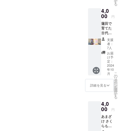
よび
を使用
す
め、お
る
オリジ
してい
子様か
4,0
ナル
ます。
らお年
シー
00
保存料
寄りま
円
ル・お
や着色
でお楽
蓮田で
礼状・
料、香
しみい
育てた
弊社
料を加
ただけ
古代米
ホーム
えず、
ます。
（赤
ページ
砂糖や
お米由
支援
米）の
へのお
酒粕を
来の自
者：
あまざ
名前掲
使用し
7人
然な甘
けボト
載。
ていな
さをご
お届
ル 770
※20歳未
い麹の
け予
堪能い
ｇ 埼
満の者
定：
あまざ
ただけ
玉県
2024
による
けで
ます。
年10
バー
飲酒は
す。 ノ
暑かっ
こ
月
チャル
法令で
の
ンアル
たり体
リ
観光大
禁止さ
タ
コール
調不良
ー
使 春
れてい
ン
のた
詳細を見る
などで
を
日部つ
ます。
選
め、お
食欲が
択
くし
20歳未
す
子様か
ない場
る
柄・
満の方
らお年
合に、
4,0
ジョー
はこの
寄りま
手軽に
ジさん
00
リター
でお楽
補給で
円
柄・ツ
ンを選
しみい
きま
あまざ
リタニ
択でき
ただけ
す。 夏
け さく
ユリ
ませ
ます。
は冷や
らもち
コ 切
ん。 熊
お米由
した
ボト
り絵柄