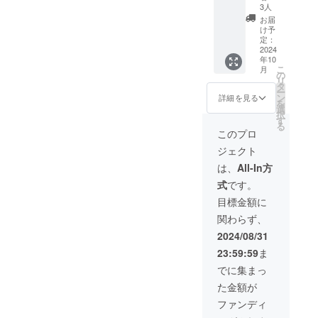
期限：
み、
し」と
くりも
致しま
ページ
定して
によ
差別・
3人
ム、イ
んぼや
のある
の誤差
2025年
商品発
ニック
ご記載
の
す。 サ
へのお
います
り、見
宗教・
ニシャ
お米が
お届
もの 保
につい
1月から
送時点
ネー
くださ
aburabi
イズは
名前掲
が、変
学は現
政治な
け予
ルな
無いた
存方
ては予
5年間掲
で90日
ム、イ
い。
はちみ
60ｘ60
載・お
定：
更の可
在写真
どに関
ど。 注
め、行
法：直
めご了
載しま
以上の
ニシャ
シール
つ 国
2024
㎜の丸
まけ
能性も
を掲載
するも
意事
田市の
射日
承くだ
す。 掲
ものを
ルな
年10
につい
産非加
型を想
（埼玉
ござい
してお
の、放
項：ご
横田酒
光・高
さい。
載を希
こ
お届け
月
ど。 注
て 現在
熱百花
定して
県産
の
ます。
ります
送禁止
支援に
造にて
温・多
校正
望しな
リ
いたし
意事
デザイ
蜜
います
狭山
タ
予めご
酒蔵様
用語な
際し、
生産し
湿の場
は2回ま
い場
ー
ます。
項：ご
ンは調
1200ｇ
が、変
茶 宇
ン
了承く
とは異
ど公序
詳細を見る
必ず備
ていま
所を避
でとさ
合、掲
を
原産国:
支援に
整中で
瓶 送
更の可
治抹茶
選
ださ
なる場
良俗に
考欄に
す。 4
けて保
せてい
載の中
択
日本 原
際し、
す。 リ
料込
能性も
入り玄
す
い。 お
所にな
反する
掲載を
合瓶
存して
ただき
止をご
る
材料
必ず備
ターン
み お
ござい
米茶
まけに
る可能
もの、
このプロ
希望さ
720ml
くださ
ます。
希望の
名：米
考欄に
用のオ
よび
ます。
aburabi
ついて
性もあ
著作権
れるお
12本
い。
お酒の
場合に
こうじ
ジェクト
掲載を
リジナ
オリジ
予めご
オリジ
埼玉県
ります
侵害や
名前を
セット
リター
はお知
（国内
希望さ
ルデザ
ナル
了承く
ナルブ
産 狭
ので、
何らか
は、
All-In方
ご記入
です. ※
ンのた
らせく
製
れるお
インの
シー
ださ
レン
山茶
予めご
の影響
くださ
画像は
め、お
ださ
造）、
式
です。
名前を
ものを
ル・お
い。
ド 60
宇治抹
了承く
を他者
い。 掲
イメー
申し込
い。
米（埼
ご記入
ご用意
礼状・
ｇ）。
茶入り
ださ
に影響
目標金額に
載を希
ジで
みは20
ホーム
玉県
くださ
致しま
弊社
見沼田
玄米茶
い。 食
を与え
望され
す。酒
歳以上
ページ
産） わ
関わらず、
い。 掲
す。 サ
ホーム
んぼの
aburabi
事、お
たり、
ない場
器等は
の方に
のレイ
らび
載を希
イズは
ページ
自然の
オリジ
土産付
不快感
2024/08/31
合に
付属し
限られ
アウト
ちゃん
望され
60ｘ60
へのお
なかで
ナルブ
き。 オ
を与え
は、
ていま
ていた
変更等
のあま
23:59:59
ま
ない場
㎜の丸
名前掲
育っ
レン
リジナ
る可能
「掲載
せん。
だきま
によ
ざけ
合に
型を想
載・お
た、そ
ド 60
ルシー
性のあ
でに集まっ
希望な
純米吟
す。 埼
り、掲
ゆず 名
は、
定して
まけ
の時期
ｇ 名
ル・お
る言葉
し」と
醸 姫
玉県蕨
載場所
称：あ
た金額が
「掲載
います
（埼玉
のお花
称：抹
礼状・
の使用
ご記載
蕨 品
市の女
や配置
まざけ
希望な
が、変
県産
の蜜の
茶入り
弊社
はお断
ファンディ
くださ
目：清
性にモ
等が変
内容
し」と
更の可
狭山
ブレン
玄米茶
ホーム
りさせ
い。
酒 内容
ニタリ
更にな