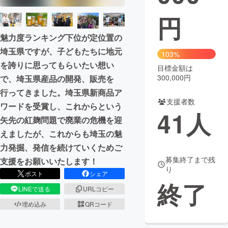
円
まちづくり・地域活性化
魅力度ランキング下位が定位置の
埼玉県ですが、子どもたちに地元
CAMPFIRE for Social Good
CAMPFIRE Creation
103%
を誇りに思ってもらいたい想い
CAMPFIREふるさと納税
machi-ya
コミュニティ
目標金額は
300,000円
で、埼玉県産品の開発、販売を
行ってきました。埼玉県新商品ア
支援者数
ワードを受賞し、これからという
41
人
矢先の紅麹問題で廃業の危機を迎
えましたが、これからも埼玉の魅
力発掘、発信を続けていくためご
募集終了まで残
支援をお願いいたします！
り
ポスト
シェア
終了
LINEで送る
URLコピー
埋め込み
QRコード