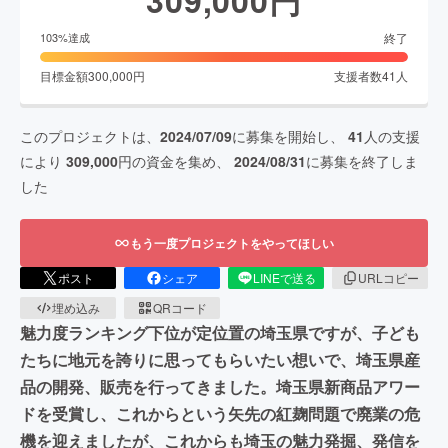
終了
103
%達成
目標金額
300,000
円
支援者数
41
人
このプロジェクトは、
2024/07/09
に募集を開始し、
41
人の支援
により
309,000
円の資金を集め、
2024/08/31
に募集を終了しま
した
もう一度プロジェクトをやってほしい
ポスト
シェア
LINEで送る
URLコピー
埋め込み
QRコード
魅力度ランキング下位が定位置の埼玉県ですが、子ども
たちに地元を誇りに思ってもらいたい想いで、埼玉県産
品の開発、販売を行ってきました。埼玉県新商品アワー
ドを受賞し、これからという矢先の紅麹問題で廃業の危
機を迎えましたが、これからも埼玉の魅力発掘、発信を