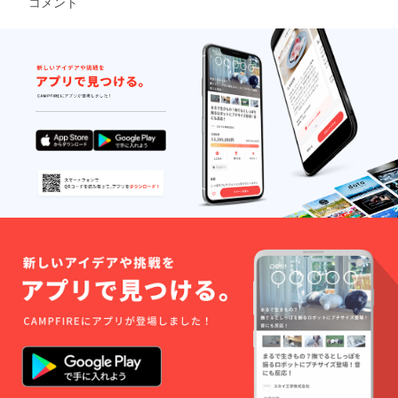
コメント
ホーム
称：は
上のも
る可能
弊社
す。 掲
醸 姫
㎜の丸
ページ
ちみつ
のをお
性がご
ホーム
載方
蕨 品
型を想
のレイ
原材料
届けい
ざいま
ページ
法：文
目：清
定して
アウト
名：は
たしま
す。 掲
へのお
字の
酒 内容
います
変更等
ちみつ
す。 原
載方
名前掲
み、
量：
が、変
によ
内容
産国:日
法：文
載につ
ニック
720ml
更の可
り、掲
量：
本 ※1歳
字の
いて 掲
ネー
原材料
能性も
載場所
1200ｇ
未満の
み、
載期
ム、イ
名：米
ござい
や配置
保存方
お子様
ニック
間：
ニシャ
（国
ます。
等が変
法：直
には食
ネー
2025年
ルな
産）、
予めご
更にな
射日光
べさせ
ム、イ
1月から
ど。 注
米こう
了承く
る可能
や高温
ないよ
ニシャ
5年間掲
意事
じ（国
ださ
性がご
多湿避
うにご
ルな
載しま
項：ご
産米）
い。
ざいま
け常温
注意く
ど。 注
す。 掲
支援に
精米歩
す。 掲
保存 賞
ださ
意事
載を希
際し、
合：
載方
味期
い。 弊
項：ご
望しな
必ず備
60％ ア
法：文
限：商
社ホー
支援に
い場
考欄に
ルコー
字の
品発送
ムペー
際し、
合、掲
掲載を
ル分：
み、
時点で
ジへの
必ず備
載の中
希望さ
15度以
ニック
180日以
お名前
考欄に
止をご
れるお
上16度
ネー
上のも
掲載に
掲載を
希望の
名前を
未満 弊
ム、イ
のをお
ついて
希望さ
場合に
ご記入
社ホー
ニシャ
届けい
掲載期
れるお
はお知
くださ
ムペー
ルな
たしま
間：
名前を
らせく
い。 掲
ジへの
ど。 注
す。 原
2025年
ご記入
ださ
載を希
お名前
意事
産国:日
1月から
くださ
い。
望され
掲載に
項：ご
本 ※1歳
5年間掲
い。 掲
ホーム
ない場
ついて
支援に
未満の
載しま
載を希
ページ
合に
掲載期