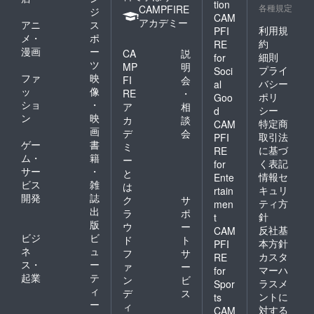
ターン
tion
場合に
載方
㎜の丸
考欄に
各種規定
います
CAMPFIRE
更にな
ジ
用のオ
はお知
法：文
CAM
型を想
掲載を
が、変
る可能
アカデミー
リジナ
アニ
ス
らせく
字の
定して
希望さ
利用規
PFI
更の可
性がご
ルデザ
メ・
ポ
ださ
み、
います
れるお
能性も
約
ざいま
RE
インの
い。
ニック
漫画
ー
が、変
名前を
CA
説
ござい
す。 掲
細則
for
ものを
ホーム
ネー
更の可
ご記入
ツ
ます。
載方
MP
明
ご用意
プライ
Soci
ページ
ム、イ
能性も
くださ
予めご
法：文
ファ
映
FI
会
致しま
のレイ
バシー
al
ニシャ
ござい
い。 掲
了承く
字の
ッ
像
す。 サ
RE
・
アウト
ルな
ポリ
ます。
載を希
Goo
ださ
み、
イズは
ショ
・
変更等
ア
相
ど。 注
予めご
望され
い。 お
シー
d
ニック
60ｘ60
によ
ン
映
意事
了承く
ない場
カ
談
まけに
ネー
特定商
CAM
㎜の丸
り、掲
項：ご
ださ
合に
画
ついて
デ
会
ム、イ
型を想
取引法
PFI
載場所
支援に
い。
は、
埼玉県
ゲー
書
ニシャ
ミ
定して
に基づ
や配置
RE
際し、
「掲載
産 狭
ルな
ム・
籍
います
ー
等が変
必ず備
く表記
for
希望な
山茶
ど。 注
が、変
サー
・
更にな
と
考欄に
し」と
情報セ
宇治抹
Ente
意事
更の可
る可能
ビス
雑
掲載を
は
ご記載
茶入り
項：ご
キュリ
rtain
能性も
性がご
希望さ
開発
誌
くださ
玄米茶
ク
サ
支援に
ティ方
ござい
men
ざいま
れるお
い。
aburabi
出
際し、
ラ
ポ
ます。
針
t
す。 掲
名前を
シール
オリジ
必ず備
版
予めご
ウ
ー
載方
反社基
ご記入
CAM
につい
ナルブ
考欄に
了承く
ビジ
ビ
ド
ト
法：文
くださ
て 現在
本方針
PFI
レン
掲載を
ださ
ネ
ュ
字の
い。 掲
フ
サ
デザイ
ド 60
カスタ
希望さ
RE
い。
み、
載を希
ス・
ー
ンは調
ァ
ー
ｇ 名
れるお
マーハ
for
ニック
望され
整中で
起業
テ
称：抹
名前を
ン
ビ
ラスメ
Spor
ネー
ない場
す。 リ
茶入り
ご記入
ィ
デ
ス
ム、イ
ントに
ts
合に
ターン
玄米茶
くださ
ー
ィ
ニシャ
は、
対する
用のオ
CAM
原材料
い。 掲