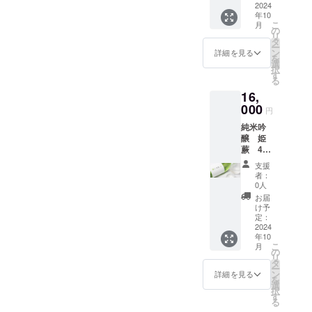
す。 わ
了承く
ページ
くださ
型を想
ボト
2024
玄米茶
へのお
60ｇ 賞
してい
います
に、ラ
は、
つ 名
らび
ださ
のレイ
い。
年10
定して
ル
aburabi
名前掲
味期
ます。
が、変
ベルに
「掲載
称：は
ちゃん
こ
い。
アウト
月
シール
います
720ml
オリジ
載・お
の
限：90
保存料
更の可
余白を
希望な
ちみつ
のあま
リ
変更等
につい
が、変
6本
ナルブ
まけ
タ
日以上
や着色
能性も
設けて
し」と
原材料
ざけ
ー
によ
て 現在
更の可
送料込
レン
（埼玉
ン
の期間
料、香
詳細を見る
ござい
メッ
ご記載
名：は
プレー
を
り、掲
デザイ
能性も
み お
ド 60
県産
選
のある
料を加
ます。
セージ
くださ
ちみつ
ン 名
択
載場所
ンは調
ござい
よび
ｇ 名
狭山
す
もの 保
えず、
予めご
を書き
い。
内容
称：あ
る
や配置
整中で
ます。
オリジ
称：抹
茶 宇
存方
砂糖や
了承く
込める
シール
量：
まざけ
等が変
す。 リ
16,
予めご
ナル
茶入り
治抹茶
法：直
酒粕を
ださ
スペー
につい
300ｇ
内容
更にな
ターン
了承く
シー
000
玄米茶
入り玄
射日
使用し
い。
スにし
円
て 現在
保存方
量：
る可能
用のオ
ださ
ル・お
原材料
米茶
光・高
ていな
ていま
デザイ
法：直
770ｇ
性がご
リジナ
純米吟
い。 お
礼状・
名：
aburabi
温・多
い麹の
す。感
ンは調
射日光
保存方
ざいま
ルデザ
醸 姫
まけに
弊社
（国
オリジ
湿の場
あまざ
謝の気
整中で
や高温
法：直
す。 掲
インの
蕨 4合
ついて
ホーム
産）・
ナルブ
所を避
けで
持ちや
す。 リ
多湿避
射日光
載方
ものを
瓶
埼玉県
ページ
玄米
レン
けて保
す。 ノ
お祝い
支援
ターン
け常温
や高温
法：文
ご用意
720ml 6
産 狭
へのお
（国
ド 60
存して
ンアル
者：
のメッ
用のオ
保存 賞
多湿避
字の
致しま
本セッ
山茶
名前掲
産）・
ｇ）。
0人
くださ
コール
セージ
リジナ
味期
けて保
み、
す。 サ
ト 送
宇治抹
載。
抹茶
見沼田
い。
のた
お届
などに
ルデザ
限：商
存 賞味
ニック
イズは
料込
茶入り
※20歳未
（国
んぼの
け予
め、お
いかが
インの
品発送
期限：
ネー
60ｘ60
み お
玄米茶
満の者
定：
産） 内
自然の
子様か
でしょ
ものを
時点で
商品発
ム、イ
㎜の丸
よび
2024
aburabi
による
容量：
なかで
らお年
うか。
ご用意
180日以
送時点
ニシャ
年10
型を想
オリジ
オリジ
飲酒は
60ｇ 賞
育っ
寄りま
一人で
致しま
上のも
こ
で90日
月
ルな
定して
ナル
ナルブ
法令で
の
味期
た、そ
でお楽
飲むと
す。 サ
のをお
リ
以上の
ど。 注
います
シー
レン
禁止さ
タ
限：90
の時期
しみい
きも、
イズは
届けい
ー
ものを
意事
が、変
ル・お
ド 60
れてい
ン
日以上
のお花
詳細を見る
ただけ
誰を思
60ｘ60
たしま
を
お届け
項：ご
更の可
礼状・
ｇ 名
ます。
選
の期間
の蜜の
ます。
い浮か
㎜の丸
す。 原
択
いたし
支援に
能性も
弊社
称：抹
20歳未
す
のある
ブレン
お米由
べるか
型を想
産国:日
る
ます。
際し、
ござい
ホーム
茶入り
満の方
もの 保
ドで
来の自
で甘く
定して
本 ※1歳