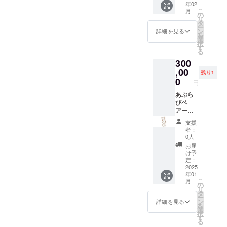
い。 掲
たり体
ん。 ・
望しな
載場所
年02
ざいま
会」。
（国内
aburabi
用のオ
ホーム
ださ
です。
載を希
調不良
場所：
こ
い場
月
や配置
す。 掲
※20歳未
製
オリジ
の
リジナ
ページ
い。 お
現在、
望され
などで
埼玉県
リ
合、掲
等が変
載方
満の者
造）、
ナルブ
タ
ルデザ
へのお
まけに
ブルー
ない場
食欲が
蕨市内
ー
載の中
更にな
法：文
による
米（埼
レン
ン
インの
名前掲
詳細を見る
ついて
ボトル
合に
ない場
・支援
を
止をご
る可能
字の
飲酒は
玉県
ド 60
選
ものを
載を匿
埼玉県
の直実
は、
合に、
者様と
択
希望の
性がご
み、
法令で
産）、
ｇ）。
す
ご用意
名にし
産 狭
はこち
「掲載
手軽に
の連絡
る
場合に
ざいま
ニック
禁止さ
桜葉、
※20歳未
致しま
たい場
山茶
らだ
希望な
補給で
方法：
はお知
す。 掲
300
ネー
れてい
紅こう
満の者
す。 サ
合や希
宇治抹
け。他
し」と
きま
詳細は
らせく
載方
ム、イ
ます。
,00
じ、食
による
イズは
望しな
茶入り
では入
残り1
ご記載
す。 夏
メール
ださ
法：文
ニシャ
20歳未
塩 弊社
飲酒は
0
60ｘ60
い場合
玄米茶
手でき
くださ
は冷や
円
で連絡
い。
字の
ルな
満の方
ホーム
法令で
㎜の丸
は、備
aburabi
ない商
い。
した
します
ホーム
み、
ど。 注
はこの
あぶら
ページ
禁止さ
型を想
考欄に
オリジ
品で
シール
り、ア
弊社
ページ
ニック
意事
リター
びベ
へのお
れてい
定して
その旨
ナルブ
す。 原
につい
イスで
ホーム
のレイ
ネー
項：ご
ンを選
アーの
名前掲
ます。
います
のご記
レン
料米は
て 現在
もお楽
ページ
アウト
ム、イ
支援に
択でき
ネーミ
載につ
20歳未
が、変
入をお
ド 60
埼玉県
デザイ
しみい
支援
へのお
変更等
ニシャ
際し、
ませ
ングラ
いて 掲
満の方
更の可
願い致
ｇ 名
産のさ
者：
ンは調
ただけ
名前掲
によ
ルな
必ず備
ん。 日
イツで
載期
はこの
能性も
しま
0人
称：抹
け武
整中で
ます。
載につ
り、掲
ど。 注
考欄に
本有数
す。 あ
間：
リター
ござい
す。 商
茶入り
蔵、
お届
す。 リ
わらび
いて 掲
載場所
意事
掲載を
の酒ど
ぶらび
2025年
ンを選
ます。
品には
け予
玄米茶
ちょっ
ターン
ちゃん
載期
や配置
項：ご
希望さ
ころ、
のロゴ
1月から
択でき
定：
予めご
お客様
原材料
と甘口
用のオ
のあま
間：
等が変
支援に
れるお
埼玉県
に採用
2025
5年間掲
ませ
了承く
のご希
名：
のお酒
リジナ
ざけ
2025年
更にな
際し、
年01
名前を
の酒蔵
されて
載しま
ん。 埼
ださ
望の画
（国
です。
ルデザ
は、
1月から
こ
る可能
月
必ず備
ご記入
で試飲
いる熊
す。 掲
玉県蕨
の
い。 お
像をプ
産）・
直実
インの
2023年
5年間掲
リ
性がご
考欄に
くださ
を楽し
の命名
載を希
市の女
タ
まけに
リント
玄米
特別本
ものを
度
載しま
ー
ざいま
掲載を
い。 掲
みなが
権にな
望しな
性にモ
ン
ついて
してご
詳細を見る
（国
醸造 品
ご用意
「OMO
す。 掲
を
す。 掲
希望さ
載を希
ら見学
りま
い場
ニタリ
選
埼玉県
用意致
産）・
目：清
致しま
TENAS
載を希
択
載方
れるお
望され
するツ
す。 あ
合、掲
ングし
す
産 狭
しま
抹茶
酒 内容
す。 サ
HI
望しな
る
法：文
名前を
ない場
アーで
くまで
載の中
ながら
山茶
す。た
（国
量：