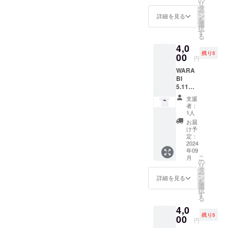
ブルー
ざけ
のあま
リ
ナル
用して
タ
もある
ボトル
は、
ざけ
ー
シー
いま
ン
蓮田の
詳細を見る
の直実
2023年
プレー
を
ル・お
す。 保
選
ジョー
はこち
度
ン 名
択
礼状・
存料や
す
ジさん
らだ
「OMO
称：あ
る
弊社
着色
の田ん
け。他
TENAS
まざけ
4,0
ホーム
料、香
ぼで
では入
HI
内容
残り5
ページ
00
料を加
は、山
手でき
円
Selecti
量：
へのお
えず、
羊が雑
ない商
on」
180ｇ
WARA
名前掲
砂糖や
草を食
品で
「埼玉
保存方
BI
載・お
酒粕を
べて手
す。 原
県新商
法：直
5.11
まけ
使用し
伝って
料米は
品
射日光
㎢ オ
（埼玉
ていな
くれて
埼玉県
支援
AWARD
や高温
リジナ
県産
い麹の
いま
者：
産のさ
」に入
多湿避
ルTシャ
狭山
あまざ
1人
す。レ
け武
賞して
けて保
ツ M
茶 宇
けで
ンゲや
お届
蔵、
いま
存 賞味
サイ
治抹茶
す。 ノ
け予
もみ
ちょっ
す。 わ
期限：
ズ 送
入り玄
定：
ンアル
殻、稲
と甘口
らび
商品発
料込
2024
米茶
コール
藁、ハ
のお酒
ちゃん
送時点
年09
み お
aburabi
のた
サガケ
です。
のあま
こ
で90日
月
よび
オリジ
の
め、お
用の
直実
ざけ
リ
以上の
オリジ
ナルブ
タ
子様か
竹、そ
特別本
プレー
ー
ものを
ナル
レン
ン
らお年
詳細を見る
して山
醸造 品
ン 名
を
お届け
シー
ド 60
選
寄りま
羊の排
目：清
称：あ
択
いたし
ル・お
ｇ）。
す
でお楽
泄物も
酒 内容
まざけ
る
ます。
礼状・
綿
しみい
たい肥
量：
内容
原産国:
4,0
弊社
100％
ただけ
として
720ml
量：
日本 原
残り5
ホーム
00
クルー
ます。
田んぼ
円
原材料
770ｇ
材料
ページ
ネック
さくら
に還元