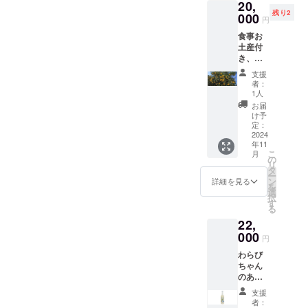
原産国:
必ず備
20,
ます。
ページ
玄米茶
はこの
存方
す。 お
然な甘
感じる
います
未満の
日本 原
考欄に
残り2
予めご
へのお
000
原材料
リター
法：直
花が咲
さをご
円
か苦く
が、変
お子様
材料
掲載を
了承く
名前掲
名：
ンを選
射日
く時期
堪能い
感じる
更の可
には食
名：米
希望さ
食事お
ださ
載。
（国
択でき
光・高
が移り
ただけ
か。
能性も
べさせ
こうじ
れるお
土産付
い。 お
※20歳未
産）・
ませ
温・多
変わる
ます。
330ml
ござい
ないよ
（国内
名前を
き、蕨
まけに
満の者
玄米
ん。 熊
湿の場
ので、
暑かっ
ボトル6
ます。
うにご
製
ご記入
産ゆず
ついて
による
（国
谷の銘
所を避
蜜の色
たり体
支援
本ひと
予めご
注意く
造）、
くださ
収穫体
埼玉県
飲酒は
産）・
酒「直
けて保
や香り
者：
調不良
箱での
了承く
ださ
米（埼
い。 掲
験と蕨
産 狭
法令で
抹茶
実 特
1人
存して
や味わ
などで
お届け
ださ
い。 弊
玉県
載を希
産ゆず
山茶
禁止さ
（国
別本醸
くださ
いがそ
お届
食欲が
になり
い。
社ホー
産） わ
望され
を使っ
宇治抹
れてい
産） 内
造 あ
け予
い。
の時々
ない場
ます。
ムペー
らび
ない場
た食事
茶入り
ます。
定：
容量：
ぶらび
で変
合に、
あなた
ジへの
ちゃん
合に
会「第3
2024
玄米茶
20歳未
60ｇ 賞
オリジ
わって
手軽に
に会え
お名前
のあま
年11
は、
回 蕨
aburabi
満の方
味期
ナルブ
きま
補給で
て 品
こ
掲載に
月
ざけ
「掲載
のゆず
オリジ
はこの
の
限：90
ルーボ
す。 こ
きま
目：
リ
ついて
ゆず 名
希望な
を楽し
ナルブ
リター
タ
日以上
トル
ちら
す。 わ
ビール
ー
掲載期
称：あ
し」と
も
レン
ンを選
ン
の期間
720ml
詳細を見る
は、ご
らび
内容
を
間：
まざけ
ご記載
う！」
ド 60
択でき
選
のある
」。こ
支援の
ちゃん
量：
択
2025年
内容
くださ
ペア優
ｇ 名
ませ
す
もの 保
ちら
数量と
のあま
330ml
る
1月から
量：
い。
先参
称：抹
ん。 埼
存方
は、弊
蜜の生
ざけ
原材料
5年間掲
770ｇ
22,
シール
加。 弊
茶入り
玉県蕨
法：直
社が権
産の具
プレー
名：大
載しま
保存方
につい
社オリ
000
玄米茶
市の女
射日
田酒造
合で発
円
ン/ゆず
麦麦芽
す。 掲
法：直
て 現在
ジナル
原材料
性にモ
光・高
さんに
送時期
「原材
（ドイ
載を希
射日光
わらび
デザイ
商品の
名：
ニタリ
温・多
お願い
が前後
料及び
ツ製
望しな
や高温
ちゃん
ンは調
お土産
（国
ングし
湿の場
して製
する場
添加物
造）、
い場
多湿避
のあま
整中で
が付き
産）・
ながら
所を避
造して
合がご
等の食
ホップ
合、掲
けて保
ざけぷ
す。 リ
ます。
玄米
選定し
けて保
もらっ
ざいま
支援
品表示
アル
載の中
存 賞味
れーん/
ターン
オリジ
（国
たお酒
存して
ている
者：
す。 見
はお届
コール
止をご