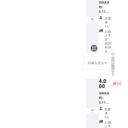
名：米
保存方
名：米
WARA
へのお
タイ
もちに
しなが
（国
法：直
こうじ
BI
名前掲
プ。 蕨
使う桜
ら手間
産）、
射日光
（国内
5.11
載・お
のゆず
の葉の
をかけ
米こう
や高温
製
㎢ オ
まけ
と山椒
塩漬け
て育て
支援
じ（国
多湿避
造）、
リジナ
（埼玉
を使っ
を使用
者：
ていま
産
けて保
米（埼
ルTシャ
県産
たクラ
1人
するこ
す。 保
米）・
存 賞味
玉県
ツ Lサ
狭山
フト
とで、
お届
存料や
醸造ア
期限：
産） わ
イズ
茶 宇
ビール
け予
お米が
着色
ルコー
商品発
らび
送料込
治抹茶
定：
のラベ
ベース
料、香
ル 精米
送時点
ちゃん
み お
2024
入り玄
ルとお
である
料を加
歩合：
で90日
のあま
年09
よび
米茶
同じデ
ことで
えず、
60％ ア
こ
以上の
月
ざけ
オリジ
aburabi
の
ザイン
道明寺
砂糖や
ルコー
リ
ものを
ゆず 名
ナル
オリジ
タ
のオリ
のよう
酒粕を
ル分：
ー
お届け
称：あ
シー
ナルブ
ン
ジナルT
詳細を見る
な風味
使用し
15％ 日
を
いたし
まざけ
ル・お
レン
選
シャ
も味わ
ていな
本酒
択
ます。
内容
礼状・
ド 60
す
ツ。日
えま
い麹の
度：-1.5
る
原産国:
量：
弊社
ｇ）。
本一小
す。 和
あまざ
弊社
日本 原
180ｇ
4,0
ホーム
綿
さな蕨
テイス
けで
ホーム
材料
保存方
残り3
ページ
00
100％
市のシ
トのス
円
す。 ノ
ページ
名：米
法：直
へのお
クルー
ルエッ
イーツ
ンアル
へのお
こうじ
射日光
WARA
名前掲
ネック
トと、
やアイ
コール
名前掲
（国内
や高温
BI
載・お
タイ
蕨市の
スとの
のた
載につ
製
多湿避
5.11
まけ
プ。 蕨
面積
相性が
め、お
いて 掲
造）、
けて保
㎢ オ
（埼玉
のゆず
5.11㎢
よく、
支援
子様か
載期
米（埼
存 賞味
リジナ
県産
と山椒
の文字
者：
味と香
らお年
間：
玉県
期限：
ルTシャ
狭山
を使っ
0人
がデザ
り、色
寄りま
2025年
産） わ
商品発
ツ XL
茶 宇
たクラ
インさ
お届
味を生
でお楽
1月から
らび
送時点
サイ
治抹茶
フト
け予
れてい
かし
しみい