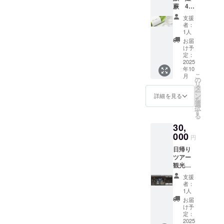
等が変
えず、
参加が
名：米
載につ
5年間掲
さくら
蕨 4合
必ず備
名前掲
につい
ませ
更にな
砂糖や
できな
（国
いて 掲
載しま
もち 名
瓶
考欄に
載。
て 現在
ん。 熊
る可能
酒粕を
い場合
支援
産）、
載期
す。 掲
称：あ
720ml
掲載を
※20歳未
デザイ
谷の銘
性がご
使用し
者：
にも、
米こう
間：
載を希
まざけ
12本
希望さ
満の者
ンは調
酒「直
1人
ざいま
ていな
食事を
じ（国
2025年
望しな
内容
セッ
れるお
による
整中で
実 特
す。 掲
い麹の
お届
除くゆ
産米）
1月から
い場
量：
ト 送
名前を
飲酒は
す。 リ
別本醸
け予
載方
あまざ
ずを使
精米歩
5年間掲
合、掲
770ｇ
料込
ご記入
法令で
定：
ターン
造 あ
法：文
けで
用した
合：
載しま
載の中
保存方
み お
2025
くださ
禁止さ
用のオ
ぶらび
字の
す。 ノ
商品に
60％ ア
す。 掲
止をご
年10
法：直
よび
い。 掲
れてい
リジナ
オリジ
み、
ンアル
ついて
ルコー
こ
載を希
月
希望の
射日光
オリジ
載を希
ます。
の
ルデザ
ナルブ
ニック
コール
はお届
ル分：
リ
望しな
場合に
や高温
ナル
望され
20歳未
タ
インの
ルーボ
ネー
のた
けをさ
15度以
ー
い場
はお知
多湿避
シー
ない場
満の方
ン
ものを
トル
詳細を見る
ム、イ
め、お
せてい
上16度
を
合、掲
らせく
けて保
ル・お
合に
はこの
選
ご用意
720ml
ニシャ
子様か
ただき
未満 弊
択
載の中
ださ
存 賞味
礼状・
は、
リター
す
致しま
」。こ
ルな
らお年
ます。
社ホー
る
止をご
い。
期限：
弊社
「掲載
ンを選
す。 サ
ちら
ど。 注
寄りま
尚、ご
ムペー
希望の
ホーム
30,
商品発
ホーム
希望な
択でき
イズは
は、弊
意事
でお楽
参加者
ジへの
場合に
ページ
送時点
ページ
000
し」と
ませ
60ｘ60
社が権
項：ご
しみい
円
様の現
お名前
はお知
のレイ
で90日
へのお
ご記載
ん。 オ
㎜の丸
田酒造
支援に
ただけ
地まで
掲載に
らせく
アウト
日帰り
以上の
名前掲
くださ
リジナ
型を想
さんに
際し、
ます。
の往復
ついて
ださ
変更等
ツアー
ものを
載・お
い。
ルシー
定して
お願い
必ず備
お米由
の交通
掲載期
い。
によ
観光・
お届け
まけ
シール
ル・お
います
して製
考欄に
来の自
費並び
間：
ホーム
り、掲
食事・
いたし
（埼玉
につい
礼状・
が、変
造して
掲載を
然な甘
支援
に駐車
2025年
ページ
載場所
お土産
ます。
県産
て 現在
弊社
更の可
もらっ
者：
希望さ
さをご
場代は
1月から
のレイ
や配置
つき
原産国:
狭山
デザイ
ホーム
1人
能性も
ている
れるお
堪能い
リター
5年間掲
アウト
等が変
「埼玉
日本 原
茶 宇
ンは調
ページ
ござい
オリジ
お届
名前を
ただけ
ンに含
載しま
変更等
更にな
の酒蔵
材料
治抹茶
整中で
へのお
け予
ます。
ナル
ご記入
ます。
まれて
す。 掲
によ
る可能
試飲見
名：米
入り玄
定：
す。 リ
名前掲
予めご
バー
くださ
暑かっ
いませ
載を希
り、掲
性がご
学
2025
こうじ
米茶
ターン
載。 ※
了承く
ジョン