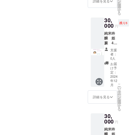
載期
望しな
ン
体験が
詳細を見る
無いた
醸造 品
時点で
を
ｇ 保存
ページ
ニシャ
料込
間：
い場合
選
開催で
め、行
目：清
180日以
択
方法：
のレイ
ルな
み お
2025年
は、備
す
きない
田市の
酒 内容
上のも
る
直射日
アウト
ど。 注
よび
1月から
考欄に
場合、
横田酒
量：
のをお
光や高
変更等
30,
意事
オリジ
5年間掲
その旨
ゆずを
造にて
720ml
届けい
温多湿
によ
残り5
項：ご
ナル
000
載しま
のご記
使った
生産し
円
原材料
たしま
避けて
り、掲
支援に
シー
す。 掲
入をお
食事交
ていま
名：米
す。 原
保存 賞
載場所
純米吟
際し、
ル・お
載を希
願い致
流会は
す。 4
（国
産国:日
味期
や配置
醸 姫
必ず備
礼状・
望しな
しま
開催さ
合瓶
産）、
本 ※1歳
限：商
等が変
蕨 4合
考欄に
弊社
い場
す。 埼
せてい
720ml 6
米こう
未満の
品発送
更にな
瓶
掲載を
ホーム
合、掲
玉県産
ただき
本セッ
支援
じ（国
お子様
時点で
る可能
720ml
希望さ
ページ
載の中
のお米
ます。
者：
トです.
産
には食
90日以
性がご
オリジ
れるお
へのお
止をご
「彩の
0人
その場
※画像は
米）・
べさせ
上のも
ざいま
ナルラ
名前を
名前掲
希望の
きず
合、後
お届
イメー
醸造ア
ないよ
のをお
す。 掲
ベル 6
ご記入
載。
場合に
な」、
け予
日ゆず
ジで
ルコー
うにご
届けい
載方
本セッ
くださ
※20歳未
定：
はお知
ゆずは
を使用
す。酒
ル 精米
注意く
たしま
法：文
ト 送
2024
い。 掲
満の者
らせく
毛呂山
した商
器等は
歩合：
ださ
す。 原
年12
字の
料込
載を希
による
ださ
町産の
品が完
付属し
60％ ア
こ
い。 弊
月
産国:日
み、
み お
望され
飲酒は
の
い。
「桂木
成しま
ていま
ルコー
リ
社ホー
本 原材
ニック
よび
ない場
法令で
タ
ホーム
ゆず」
したら
せん。
ル分：
ー
ムペー
料名：
ネー
オリジ
合に
禁止さ
ン
ページ
の果汁
詳細を見る
お届け
純米吟
15％ 日
を
ジへの
米こう
ム、イ
ナル
は、
れてい
選
のレイ
を使用
をさせ
醸 姫
本酒
択
お名前
じ（国
ニシャ
シー
「掲載
ます。
す
アウト
してい
ていた
蕨 品
度：-1.5
る
掲載に
内製
ルな
ル・お
希望な
20歳未
変更等
ます。
だきま
目：清
弊社
ついて
造）、
30,
ど。 注
礼状・
し」と
満の方
によ
保存料
す。 お
酒 内容
ホーム
掲載期
赤米
意事
弊社
000
ご記載
はこの
り、掲
や着色
客様の
円
量：
ページ
間：
（埼玉
項：ご
ホーム
くださ
リター
載場所
料、香
ご都合
720ml
へのお
2025年
県蓮田
純米吟
支援に
ページ
い。
ンを選
や配置
料を加
により
原材料
名前掲
1月から
市産）
醸 姫
際し、
へのお
シール
択でき