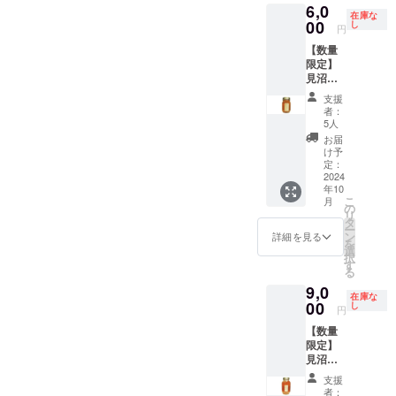
イズは
Selecti
い場
字の
ご記入
6,0
合に
す。 出
もくま
止をご
選定し
宇治抹
だし、6
産） 内
720ml
60ｘ60
on」
在庫な
合、掲
み、
くださ
は、
来たて
のキャ
00
希望の
たお酒
し
茶入り
本とも
容量：
原材料
円
㎜の丸
「埼玉
載の中
ニック
い。 掲
「掲載
のお酒
ラク
場合に
です。
玄米茶
同一柄
60ｇ 賞
名：米
型を想
県新商
止をご
ネー
載を希
【数量
希望な
を、現
ターの
はお知
食事に
aburabi
のご用
味期
（国
定して
品
希望の
ム、イ
望され
限定】
し」と
地で堪
名称の
らせく
合わせ
オリジ
意とな
限：90
産）、
います
AWARD
場合に
ニシャ
ない場
見沼田
ご記載
能でき
みにな
ださ
やす
ナルブ
りま
日以上
米こう
が、変
」に入
はお知
ルな
合に
んぼか
くださ
ます。
りま
い。
い、
レン
す。 ※
の期間
じ（国
支援
更の可
賞して
らせく
ど。 注
は、
らのお
い。
行先と
す。 ロ
ホーム
ちょっ
ド 60
元デー
者：
のある
産
能性も
いま
ださ
意事
「掲載
くりも
シール
内容に
ゴへの
ページ
と辛口
5人
ｇ 名
タの状
もの 保
米）・
ござい
す。 わ
い。
項：ご
希望な
の
につい
ついて
併記や
のレイ
のお酒
称：抹
況によ
お届
存方
醸造ア
ます。
らび
ホーム
支援に
し」と
aburabi
て 現在
は、確
ロゴの
アウト
で、冷
け予
茶入り
り、色
法：直
ルコー
予めご
ちゃん
ページ
際し、
ご記載
はちみ
デザイ
定しま
変更・
定：
変更等
やして
玄米茶
やサイ
射日
ル 精米
了承く
のあま
のレイ
必ず備
くださ
つ 国
2024
ンは調
した申
譲渡で
によ
飲むの
原材料
ズなど
光・高
歩合：
ださ
ざけ
アウト
考欄に
年10
い。
産非加
整中で
込者様
はあり
り、掲
にてき
名：
にご希
温・多
60％ ア
い。
プレー
こ
変更等
月
掲載を
シール
熱百花
す。 リ
の人数
ませ
の
載場所
した純
（国
望とズ
湿の場
ルコー
ン 名
リ
によ
希望さ
につい
蜜 560
ターン
により
ん。 命
タ
や配置
米吟醸
産）・
レが生
所を避
ル分：
称：あ
ー
り、掲
れるお
て 現在
ｇボト
用のオ
あらた
名にあ
ン
等が変
酒で
詳細を見る
玄米
じる場
けて保
15％ 日
まざけ
を
載場所
名前を
デザイ
ル 送
リジナ
めてご
たり、
選
更にな
す。 全
（国
合がご
存して
本酒
内容
択
や配置
ご記入
ンは調
料込
ルデザ
案内を
他の団
す
る可能
国観光
産）・
ざいま
くださ
度：-1.5
量：
る
等が変
くださ
整中で
み お
インの
させて
体並び
性がご
土産品
抹茶
す。
い。
弊社
770ｇ
更にな
い。 掲
9,0
す。 リ
よび
ものを
いただ
に他の
ざいま
連盟会
（国
確認を
ホーム
在庫な
保存方
る可能
載を希
ターン
オリジ
00
ご用意
きま
商品を
し
す。 掲
長賞を
産） 内
しなが
円
ページ
法：直
性がご
望され
用のオ
ナル
致しま
す。 開
イメー
載方
受賞し
容量：
ら進め
へのお
射日光
ざいま
ない場
【数量
リジナ
シー
す。 サ
催時期
ジする
法：文
ていま
60ｇ 賞
させて
名前掲
や高温
す。 掲
合に
限定】
ルデザ
ル・お
イズは
と酒蔵
名前や
字の
す。 蕨
味期
いただ
載につ
多湿避
載方
は、
見沼田
インの
礼状・
60ｘ60
様の仕
猥褻・
み、
市は酒
限：90
きます
いて 掲
けて保
法：文
「掲載
んぼか
ものを
弊社
㎜の丸
込み等
暴力・
ニック
米に適
日以上
が、画
支援
載期
存 賞味
字の
希望な
らのお
ご用意
ホーム
型を想
の状況
戦争・
ネー
した田
者：
の期間
像表現
間：