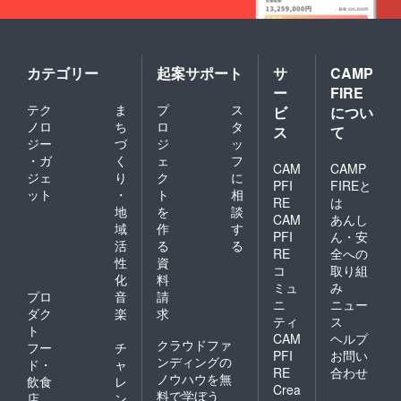
際し、
お子様
す。 掲
望され
のレイ
は、
間：
必ず備
には食
載を希
ない場
アウト
「掲載
2025年
考欄に
べさせ
望しな
合に
変更等
希望な
1月から
掲載を
ないよ
い場
は、
によ
し」と
5年間掲
希望さ
うにご
合、掲
「掲載
り、掲
ご記載
載しま
カテゴリー
起案サポート
サ
CAMP
れるお
注意く
載の中
希望な
載場所
くださ
す。 掲
名前を
ー
FIRE
ださ
止をご
し」と
や配置
い。
載を希
ご記入
い。 弊
希望の
テク
ま
プ
ス
ご記載
等が変
ビ
につい
シール
望しな
くださ
社ホー
場合に
くださ
更にな
につい
ノロ
ち
ロ
タ
い場
ス
て
い。 掲
ムペー
はお知
い。
る可能
て 現在
合、掲
ジー
づ
ジ
ッ
載を希
ジへの
らせく
シール
性がご
デザイ
載の中
望され
・ガ
く
ェ
フ
お名前
ださ
につい
ざいま
CAM
CAMP
ンは調
止をご
ない場
ジェ
り
ク
に
掲載に
い。
て 現在
す。 掲
整中で
希望の
PFI
FIREと
合に
ついて
ホーム
ット
・
ト
相
デザイ
載方
す。 リ
場合に
RE
は
は、
掲載期
ページ
ンは調
法：文
地
を
談
ターン
はお知
「掲載
CAM
あんし
間：
のレイ
整中で
字の
用のオ
らせく
域
作
す
希望な
2025年
PFI
ん・安
アウト
す。 リ
み、
リジナ
ださ
活
る
る
し」と
1月から
変更等
ターン
ニック
RE
全への
ルデザ
い。
ご記載
性
資
5年間掲
によ
用のオ
ネー
インの
コ
取り組
ホーム
くださ
載しま
化
料
り、掲
リジナ
ム、イ
ものを
ページ
ミュ
み
い。
す。 掲
載場所
ルデザ
ニシャ
プロ
音
請
ご用意
のレイ
シール
ニ
ニュー
載を希
や配置
インの
ルな
致しま
ダク
楽
求
アウト
につい
望しな
ティ
ス
等が変
ものを
ど。 注
す。 サ
変更等
ト
て 現在
い場
更にな
CAM
ヘルプ
ご用意
意事
イズは
によ
クラウドファ
デザイ
フー
チ
合、掲
る可能
致しま
項：ご
60ｘ60
PFI
お問い
り、掲
ンは調
ンディングの
載の中
ド・
ャ
性がご
す。 サ
支援に
㎜の丸
載場所
RE
合わせ
整中で
止をご
ノウハウを無
ざいま
飲食
レ
イズは
際し、
型を想
や配置
す。 リ
Crea
希望の
す。 掲
料で学ぼう
60ｘ60
必ず備
定して
店
ン
等が変