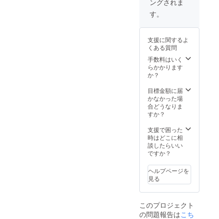
量：
ングされま
ご記載
能性も
茶 宇
ドで
原材料
ページ
ていた
シール
量：
ングし
る可能
770ｇ
くださ
ござい
治抹茶
す。 お
名：
へのお
だきま
す。
につい
720ml
ながら
性がご
保存方
い。
ます。
入り玄
花が咲
（国
名前掲
す。 著
て 現在
原材料
選定し
ざいま
法：直
シール
予めご
米茶
く時期
産）・
載。 埼
しく誤
デザイ
名：米
たお酒
す。 掲
射日光
につい
了承く
aburabi
が移り
玄米
玉の味
解を与
ンは調
（国
です。
載方
支援に関するよ
や高温
て 現在
ださ
オリジ
変わる
（国
をご堪
える可
整中で
産）、
食事に
法：文
くある質問
多湿避
デザイ
い。
ナルブ
ので、
産）・
能くだ
能性の
す。 リ
米こう
合わせ
字の
けて保
ンは調
レン
蜜の色
手数料はいく
抹茶
さい。
あるも
ターン
じ（国
やす
み、
存 賞味
整中で
ド 60
や香り
らかかります
（国
お酒関
のな
用のオ
産米）
い、
ニック
期限：
す。 リ
ｇ）。
や味わ
か？
産） 内
連のツ
ど、運
リジナ
精米歩
ちょっ
ネー
商品発
ターン
見沼田
いがそ
容量：
アーの
用上問
ルデザ
合：
と辛口
ム、イ
送時点
用のオ
んぼの
の時々
目標金額に届
60ｇ 賞
ため、
題と思
インの
60％ ア
のお酒
ニシャ
で90日
リジナ
自然の
で変
かなかった場
味期
ご参加
われる
ものを
ルコー
で、冷
ルな
以上の
ルデザ
なかで
わって
合どうなりま
限：90
は20歳
名前は
ご用意
ル分：
やして
ど。 注
ものを
インの
育っ
きま
すか？
日以上
以上の
使用す
致しま
15度以
飲むの
意事
お届け
ものを
た、そ
す。 こ
の期間
方に限
ること
す。 サ
上16度
にてき
項：ご
いたし
ご用意
の時期
ちら
支援で困った
のある
らせて
ができ
イズは
未満 弊
した純
支援に
ます。
致しま
のお花
は、ご
時はどこに相
もの 保
いただ
ませ
60ｘ60
社ホー
米吟醸
際し、
原産国:
す。 サ
の蜜の
支援の
談したらいい
存方
きま
ん。 こ
㎜の丸
ムペー
酒で
必ず備
日本 原
イズは
ブレン
数量と
ですか？
法：直
す。 弊
れらの
型を想
ジへの
す。 全
考欄に
材料
60ｘ60
ドで
蜜の生
射日
社ホー
状況に
定して
お名前
国観光
掲載を
名：米
㎜の丸
す。 お
産の具
光・高
ムペー
よりご
います
掲載に
ヘルプページを
土産品
希望さ
こうじ
型を想
花が咲
合で発
温・多
ジへの
希望に
が、変
ついて
見る
連盟会
れるお
（国内
定して
く時期
送時期
湿の場
お名前
沿えな
更の可
掲載期
長賞を
名前を
製
います
が移り
が前後
所を避
掲載に
い場合
能性も
間：
受賞し
ご記入
造）、
が、変
変わる
する場
けて保
ついて
がござ
ござい
2025年
ていま
くださ
このプロジェクト
米（埼
更の可
ので、
合がご
存して
掲載期
います
ます。
1月から
す。 蕨
い。 掲
玉県
能性も
の問題報告は
こち
蜜の色
ざいま
くださ
間：
ので、
予めご
5年間掲
市は酒
載を希