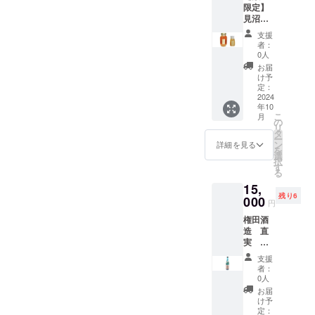
す。 夏
シール
上16度
型を想
ニック
ない場
ルデザ
限定】
まけに
セッ
は、
による
す。 掲
蜜の色
は冷や
につい
未満 弊
定して
ネー
合に
インの
見沼田
ついて
ト 送
「掲載
飲酒は
載方
や香り
した
て 現在
社ホー
います
ム、イ
は、
ものを
んぼか
埼玉県
料込
希望な
法令で
法：文
や味わ
り、ア
支援
デザイ
ムペー
が、変
ニシャ
「掲載
ご用意
らのお
産 狭
み お
し」と
禁止さ
字の
いがそ
者：
イスで
ンは調
ジへの
更の可
ルな
希望な
致しま
くりも
山茶
よび
ご記載
れてい
0人
み、
の時々
もお楽
整中で
お名前
能性も
ど。 注
し」と
す。 サ
の
宇治抹
オリジ
くださ
ます。
ニック
で変
お届
しみい
す。 リ
掲載に
ござい
意事
ご記載
イズは
aburabi
茶入り
ナル
い。
20歳未
け予
ネー
わって
ただけ
ターン
ついて
ます。
項：ご
くださ
60ｘ60
はちみ
玄米茶
シー
定：
シール
満の方
ム、イ
きま
ます。
用のオ
掲載期
予めご
支援に
い。
㎜の丸
つ 国
2024
aburabi
ル・お
につい
はこの
ニシャ
す。 こ
わらび
リジナ
間：
了承く
際し、
シール
年10
型を想
産非加
オリジ
礼状・
て 現在
リター
ルな
ちら
ちゃん
ルデザ
2025年
こ
ださ
必ず備
月
につい
定して
熱百花
ナルブ
弊社
の
デザイ
ンを選
ど。 注
は、ご
のあま
インの
1月から
リ
い。
考欄に
て 現在
います
蜜
レン
ホーム
タ
ンは調
択でき
意事
支援の
ざけ
ものを
5年間掲
ー
掲載を
デザイ
が、変
1200ｇ
ド 60
ページ
ン
整中で
ませ
詳細を見る
項：ご
数量と
は、
ご用意
載しま
を
希望さ
ンは調
更の可
瓶
ｇ 名
へのお
選
す。 リ
ん。 オ
支援に
蜜の生
2023年
致しま
す。 掲
択
れるお
整中で
能性も
+300g
称：抹
名前掲
す
ターン
リジナ
際し、
産の具
度
す。 サ
載を希
る
名前を
す。 リ
ござい
チュー
茶入り
載。 埼
用のオ
ル ア
必ず備
合で発
「OMO
イズは
望しな
ご記入
ターン
15,
ます。
ブ 送
玄米茶
玉県産
リジナ
メリカ
考欄に
送時期
TENAS
60ｘ60
い場
くださ
用のオ
残り6
予めご
料込
000
原材料
のお米
ルデザ
ンペー
掲載を
が前後
円
HI
㎜の丸
合、掲
い。 掲
リジナ
了承く
み お
名：
「彩の
インの
ルエー
希望さ
する場
Selecti
型を想
載の中
載を希
ルデザ
権田酒
ださ
よび
（国
きず
ものを
ル。 親
れるお
合がご
on」
定して
止をご
望され
インの
造 直
い。 お
オリジ
産）・
な」、
ご用意
しい人
名前を
ざいま
「埼玉
います
希望の
ない場
ものを
実 特
まけに
ナル
玄米
ゆずは
致しま
への
ご記入
す。 見
県新商
が、変
場合に
合に
ご用意
別本醸
ついて
シー
（国
毛呂山
す。 サ
ちょっ
くださ
沼田ん
支援
品
更の可
はお知
は、
致しま
造 あ
埼玉県
ル・お
産）・
町産の
イズは
とした
者：
い。 掲
ぼから
AWARD
能性も
らせく
「掲載
す。 サ
ぶらび
産 狭
礼状・
抹茶
「桂木
0人
60ｘ60
プレゼ
載を希
のおく
」に入
ござい
ださ
希望な
イズは
オリジ
山茶
弊社
（国
ゆず」
㎜の丸
ントに
お届
望され
りもの
賞して
ます。
い。
し」と
60ｘ60
ナル
宇治抹
ホーム
産） 内
の果汁
け予
型を想
使える
ない場
aburabi
いま
予めご
ホーム
ご記載
㎜の丸
ブルー
茶入り
ページ
定：
容量：
を使用
定して
よう
合に
はちみ