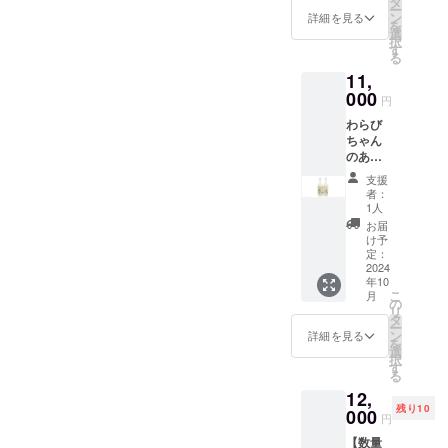
タ
定して
ンアル
ム、イ
画像は
ない場
合、掲
性がご
ー
掲載を
デザイ
す。 掲
よび
載しま
狭山
ン
います
コール
詳細を見る
ニシャ
イメー
合に
載の中
ざいま
を
希望さ
ンは調
載方
オリジ
す。 掲
茶 宇
選
が、変
のた
ルな
ジで
は、
止をご
す。 掲
択
れるお
整中で
法：文
ナル
載を希
治抹茶
す
更の可
め、お
ど。 注
す。酒
「掲載
希望の
載方
る
名前を
す。 リ
字の
シー
望しな
入り玄
能性も
子様か
意事
器等は
希望な
場合に
法：文
ご記入
ターン
11,
み、
ル・お
い場
米茶
ござい
らお年
項：ご
付属し
し」と
はお知
字の
くださ
用のオ
ニック
礼状・
000
合、掲
aburabi
ます。
寄りま
支援に
ていま
円
ご記載
らせく
み、
い。 掲
リジナ
ネー
弊社
載の中
オリジ
予めご
でお楽
際し、
せん。
くださ
ださ
ニック
載を希
ルデザ
わらび
ム、イ
ホーム
止をご
ナルブ
了承く
しみい
必ず備
純米吟
い。
い。
ネー
望され
インの
ちゃん
ニシャ
ページ
希望の
レン
ださ
ただけ
考欄に
醸 姫
シール
ホーム
ム、イ
ない場
ものを
のあま
ルな
へのお
場合に
ド 60
い。
ます。
掲載を
蕨 品
につい
ページ
ニシャ
合に
ご用意
ざけぷ
ど。 注
名前掲
はお知
ｇ）。
お米由
希望さ
目：清
支援
て 現在
のレイ
ルな
は、
致しま
れーん/
意事
載・お
らせく
見沼田
来の自
者：
れるお
酒 内容
デザイ
アウト
ど。 注
「掲載
す。 サ
ゆず
項：ご
まけ
ださ
んぼの
1人
然な甘
名前を
量：
ンは調
変更等
意事
希望な
イズは
770ｇボ
支援に
（埼玉
い。
自然の
さをご
お届
ご記入
720ml
整中で
によ
項：ご
し」と
60ｘ60
トル
際し、
県産
ホーム
なかで
け予
堪能い
くださ
原材料
す。 リ
り、掲
支援に
ご記載
㎜の丸
「あま
必ず備
狭山
定：
ページ
育っ
ただけ
い。 掲
名：米
ターン
載場所
際し、
くださ
型を想
ざけ
2024
考欄に
茶 宇
のレイ
た、そ
ます。
載を希
（国
用のオ
や配置
必ず備
い。
年10
定して
さくら
掲載を
治抹茶
アウト
の時期
暑かっ
望され
産）、
リジナ
等が変
こ
考欄に
月
シール
います
もち」
希望さ
入り玄
の
変更等
のお花
たり体
ない場
米こう
ルデザ
更にな
リ
掲載を
につい
が、変
「古代
れるお
米茶
タ
によ
の蜜の
調不良
合に
じ（国
インの
る可能
ー
希望さ
て 現在
更の可
米（赤
名前を
aburabi
ン
り、掲
ブレン
詳細を見る
などで
は、
産米）
ものを
性がご
を
れるお
デザイ
能性も
米）の
ご記入
オリジ
選
載場所
ドで
食欲が
「掲載
精米歩
ご用意
ざいま
択
名前を
ンは調
ござい
あまざ
くださ
ナルブ
す
や配置
す。 お
ない場
希望な
合：
致しま
す。 掲
る
ご記入
整中で
ます。
け3柄」
い。 掲
レン
等が変
花が咲
合に、
し」と
60％ ア
す。 サ
載方
くださ
す。 リ
12,
予めご
770ｇボ
載を希
ド 60
更にな
く時期
手軽に
ご記載
ルコー
イズは
法：文
い。 掲
ターン
残り10
了承く
トル
000
望され
ｇ）。
る可能
が移り
補給で
円
くださ
ル分：
60ｘ60
字の
載を希
用のオ
ださ
各1本の
ない場
※20歳未
性がご
変わる
きま
い。
15度以
㎜の丸
み、
望され
リジナ
【数量
い。 お
計6本
合に
満の者
ざいま
ので、