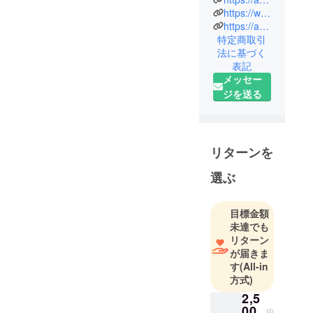
ラリーマン
https://www.amazon.co.jp/s?me=AV10W3GK5FIWG&marketplaceID=A1VC38T7YXB528
https://aburabi.official.ec/
を続けてき
特定商取引
ましたが、
法に基づく
共働きのま
表記
までは子供
メッセー
の面倒をみ
ジを送る
ることがで
きないとい
う小1の壁に
ぶつかり、
リターンを
子供の小学
選ぶ
校入学を期
に独立。
通販事業の
目標金額
未達でも
株式会社あ
リターン
ぶらびを設
が届きま
立。
す
(All-in
方式)
これまでの
2,5
仕事で対面
00
円