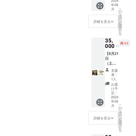
本プレ
2024
メール
年08
ゼン
にてご
こ
月
ト！付
の
案内し
リ
き） ・
タ
ます。
ー
日程：
ン
詳細を見る
を
2024年
選
択
8月24日
す
る
(土)
35,
10時
残り3
~18時予
000
円
定 ・場
【9月21
所：東
日
京都中
（土）
央区日
】醸造
本橋本
支援
体験
町3-11-
者：
（完成
5
1人
したタ
COMMI
お届
イミン
SSARY
け予
グで12
NIHON
定：
本プレ
2024
BASHI
年09
ゼン
・クラ
こ
月
ト！付
ウド
の
リ
き） ・
ファン
タ
ー
日程：
ディン
ン
詳細を見る
を
2024年
グ終了
選
択
9月21日
後、詳
す
る
(土)
細情報