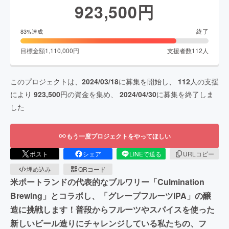
923,500
円
終了
83
%達成
目標金額
1,110,000
円
支援者数
112
人
このプロジェクトは、
2024/03/18
に募集を開始し、
112
人の支援
により
923,500
円の資金を集め、
2024/04/30
に募集を終了しま
した
もう一度プロジェクトをやってほしい
ポスト
シェア
LINEで送る
URLコピー
埋め込み
QRコード
米ポートランドの代表的なブルワリー「Culmination
Brewing」とコラボし、「グレープフルーツIPA」の醸
造に挑戦します！普段からフルーツやスパイスを使った
新しいビール造りにチャレンジしている私たちの、フ