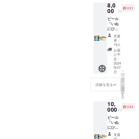
ビールの技術を最大限学ん
8,0
残り31
できます。引き続き、ご支
00
円
援お願いいたします！
ビール
「いぬ
にひ
き」3本
支援
セット
者：
（GF
19人
IPA 1st
お届
Batch
け予
330ml
定：
）+オリ
2024
年07
ジナル
こ
月
マグ
の
リ
カップ
タ
ー
付き
ン
詳細を見る
を
選
択
す
る
10,
残り33
000
円
ビール
「いぬ
にひ
き」6本
支援
セット
者：