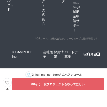
ル
ク
タ
mac
グッ
ト
hi-ya
ド
の
補助
広
金申
め
請サ
方
ポー
ト
「QRコード」は株式会社デンソーウェーブの登録商標です。
© CAMPFIRE,
会社概
採用情
パートナー
Inc.
要
報
募集
2_hai_me_no_ beer
さんへアンコール
もう一度プロジェクトをやってほしい
26