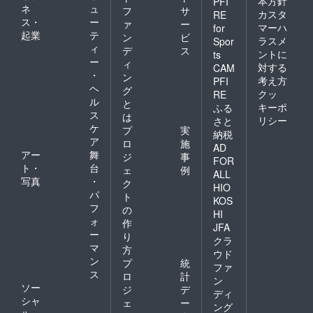
本方針
PFI
ネ
ュ
フ
サ
カスタ
RE
ス・
ー
ァ
ー
マーハ
for
起業
テ
ン
ビ
ラスメ
Spor
ィ
デ
ス
ントに
ts
ー
ィ
対する
CAM
・
ン
考え方
PFI
ヘ
グ
クッ
RE
ル
と
キーポ
ふる
ス
は
リシー
さと
ケ
プ
実
納税
ア
ロ
施
AD
アー
舞
ジ
事
FOR
ト・
台
ェ
例
ALL
写真
・
ク
HIO
パ
ト
KOS
フ
の
HI
ォ
作
JFA
ー
り
クラ
マ
方
ウド
ン
プ
統
ファ
ス
ロ
計
ン
ソー
ジ
デ
ディ
シャ
ェ
ー
ング