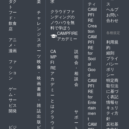
ダク
楽
求
ティ
ス
ト
CAM
ヘルプ
クラウドファ
フー
チ
PFI
お問い
ンディングの
ド・
ャ
RE
合わせ
ノウハウを無
飲食
レ
Crea
料で学ぼう
店
ン
tion
各種規定
CAMPFIRE
ジ
CAM
アカデミー
アニ
ス
利用規
PFI
メ・
ポ
約
RE
漫画
ー
CA
説
細則
for
ツ
MP
明
プライ
Soci
ファ
映
FI
会
バシー
al
ッ
像
RE
・
ポリ
Goo
ショ
・
ア
相
シー
d
ン
映
カ
談
特定商
CAM
画
デ
会
取引法
PFI
ゲー
書
ミ
に基づ
RE
ム・
籍
ー
く表記
for
サー
・
と
情報セ
Ente
ビス
雑
は
キュリ
rtain
開発
誌
ク
サ
ティ方
men
出
ラ
ポ
針
t
版
ウ
ー
反社基
CAM
ビジ
ビ
ド
ト