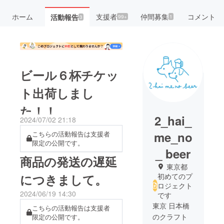
ホーム
支援者
仲間募集
コメント
活動報告
99+
1
3
ビール６杯チケッ
ト出荷しまし
た！！
2_hai_
2024/07/02 21:18
me_no
こちらの活動報告は支援者
限定の公開です。
_ beer
商品の発送の遅延
東京都
につきまして。
初めてのプ
ロジェクト
2024/06/19 14:30
です
東京 日本橋
こちらの活動報告は支援者
のクラフト
限定の公開です。