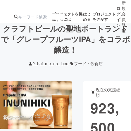
新
ロ
規
グ
会
プロジェクトを掲
はじ
プロジェクト
/
載するには
める
をさがす
イ
員
ン
登
クラフトビールの聖地ポートランド
録
で「グレープフルーツIPA」をコラボ
醸造！
人気のプロ
注目のリ
注目の新着プロ
募集終了が近いプ
もうすぐ公開
ジェクト
ターン
ジェクト
ロジェクト
されます
2_hai_me_no_ beer
フード・飲食店
アート・写真
音楽
現在の支援総
テクノロジー・ガジェット
ゲーム・サ
額
923,
映像・映画
書籍・雑誌
500
ビジネス・起業
チャレンジ