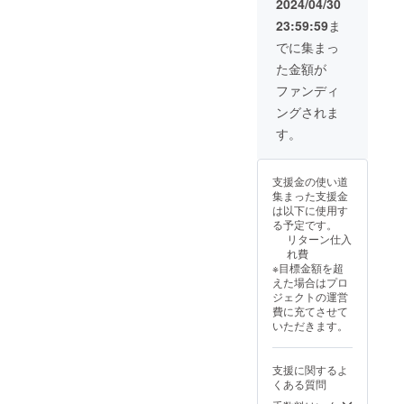
アスタ
2024/04/30
COMMI
イルな
23:59:59
ま
SSARY
どレシ
NIHON
ピの指
でに集まっ
BASHI
定出来
た金額が
・クラ
ませ
ウド
ん。
ファンディ
ファン
ングされま
ディン
グ終了
す。
後、詳
細情報
をメー
支援金の使い道
ルにて
集まった支援金
ご案内
は以下に使用す
しま
る予定です。
す。 ※
リターン仕入
醸造す
れ費
るビー
※目標金額を超
ルのビ
えた場合はプロ
アスタ
ジェクトの運営
イルな
費に充てさせて
どレシ
いただきます。
ピの指
定出来
ませ
支援に関するよ
ん。
くある質問