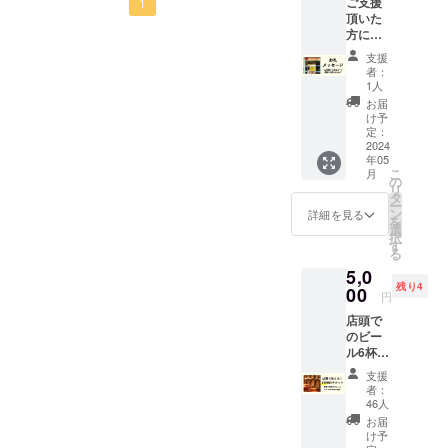
ご支援
50％となりました！改めま
1
頂いた
して、みなさまご支援本当
方に、
感謝の
支援
にありがとうございます。
気持ち
者：
を込め
1人
さて昨日、やっとやっとカ
たメッ
お届
セージ
ルミネーションに到着でき
け予
をメー
定：
ました！ヘッドブルワーの
ルにて
2024
年05
お送り
ダニエルともひさびさの再
こ
月
させて
の
リ
頂きま
タ
会、つい先日開催された
ー
す。
ン
詳細を見る
を
メール
Oregon Beer Awardで金賞
選
択
の宛名
す
る
を受賞したEnglish Pub Ale
となる
5,0
氏名
で出迎えてくれました。実
残り4
（ニッ
00
円
クネー
は6年前にも、ビール観光で
店頭で
ム可）
のビー
を備考
カルミネーションに来てお
ル6杯チ
欄に記
り、まさか自分のブランド
ケット
載お願
支援
（Lサイ
い致し
者：
でコラボビールを作らせて
ズ）を
ます。
46人
発送し
お届
もらえる日が来るとは夢に
ます！
け予