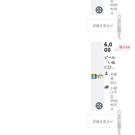
・店頭
定：
も思ってなかったわけ
で好き
2024
年05
で。。。人の縁が繋がると
なビー
こ
月
ル（缶
の
可能性は無限大ですね。い
リ
ビール
タ
ー
を除
ン
詳細を見る
や〜、それにしてもビール
を
く、ド
選
択
ラフト
が美味しい。最近ビール感
す
る
のみ）
度が低迷してモヤモヤして
6,0
を6杯注
残り28
文でき
00
円
たが、久々にハッとする、
るチ
ビール
ケット
目が覚めるような完成度の
「いぬ
です。
にひ
・現金
高いビールがゴロゴロある
き」3本
への交
支援
セット
(当たり前か)いよいよ水曜日
換はで
者：
（GF
きませ
22人
に醸造日を迎えます！月曜
IPA 1st
ん。 ・
お届
Batch
有効期
け予
日：Steeplejack Brewing訪
330ml
間：
定：
）+オリ
2024
2024年
問火曜日：醸造前最終調整
年07
ジナル
5月1
こ
月
ステッ
水曜日：醸造木曜日：缶・
日〜
の
リ
カー&御
2025年
タ
ー
樽詰め見学怒涛の一週間で
礼メー
4月末ま
ン
詳細を見る
を
ルをお
で有
選
すが、ハイクオリティーな
択
届けし
効。
す
る
ます！