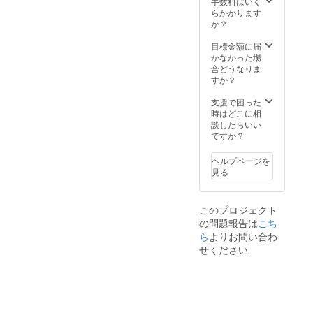
手数料はいく
らかかります
か？
目標金額に届
かなかった場
合どうなりま
すか？
支援で困った
時はどこに相
談したらいい
ですか？
ヘルプページを
見る
このプロジェクト
の問題報告は
こち
ら
よりお問い合わ
せください