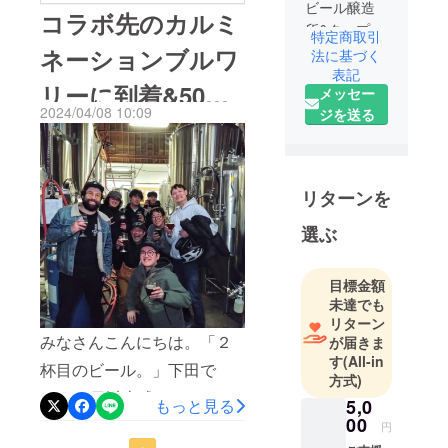
ビール醸造
コラボ先のカルミ
所&タップ
特定商取引
ルームの「2
ネーションブルワ
法に基づく
杯目のビー
表記
リーに到着&50%
メッセー
ル。」で
2024/04/08 10:09
ジを送る
す。フルー
達成ありがとうご
ツ&スパイス
ざいます！
を使った
ビールを中
リターンを
心に、素材
の香り・フ
選ぶ
レーバーを
活かしたク
目標金額
ラフトビー
未達でも
ルを醸造し
リターン
ています。
みなさんこんにちは。「２
が届きま
す
(All-in
杯目のビール。」下田で
方式)
す。20日以上残して、クラ
5,0
もっと見る
00
ウドファンディング達成率
円