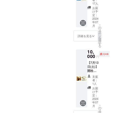
（GF
17人
IPA 1st
お届
Batch
け予
330ml
定：
）+オリ
2024
年07
ジナル
こ
月
ステッ
の
リ
カー&御
タ
ー
礼メー
ン
詳細を見る
を
ル
選
択
す
る
10,
残り49
000
円
【7月13
日(土)】
開栓イ
ベント
支援
ご招
者：
待！
1人
（当日
お届
ビール
け予
飲み放
定：
題）+オ
2024
年07
リジナ
こ
月
ルス
の
リ
テッ
タ