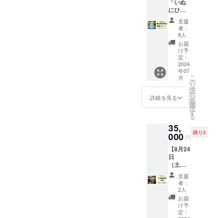
「いぬ
~18時予
い。 ・
にひ
定 ・場
クラウ
き」6本
所：東
ドファ
支援
セット
京都中
ンディ
者：
（GF
央区日
ング終
8人
IPA 1st
本橋本
了後、
お届
Batch
町3-11-
詳細情
け予
330ml
5
定：
報を
）+オリ
2024
COMMI
メール
年07
ジナル
SSARY
にてご
こ
月
マグ
NIHON
の
案内し
リ
カップ
BASHI
タ
ます。
ー
付き
・支援
ン
詳細を見る
を
者様の
選
択
交通費
す
る
や滞在
35,
費は各
残り2
000
自でご
円
負担く
【8月24
ださ
日
い。 ・
（土）
クラウ
】醸造
ドファ
支援
体験
ンディ
者：
（完成
ング終
2人
したタ
了後、
お届
イミン
詳細情
け予
グで12
定：
報を