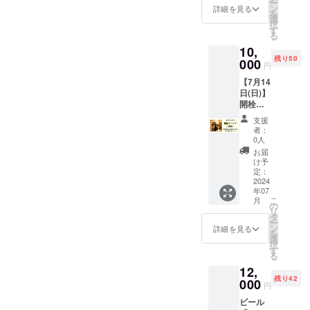
ー
カー&御
ン
詳細を見る
を
礼メー
選
択
ル ・日
す
る
程：
10,
2024年
残り50
7月13日
000
円
(土)
【7月14
14時
日(日)】
~18時予
開栓イ
定 ・場
ベント
所：東
支援
ご招
京都中
者：
待！
央区日
0人
（当日
本橋本
お届
ビール
町3-11-
け予
飲み放
5
定：
題）+オ
2024
COMMI
年07
リジナ
SSARY
こ
月
ルス
NIHON
の
リ
テッ
BASHI
タ
ー
カー&御
・支援
ン
詳細を見る
を
礼メー
者様の
選
択
ル ・日
交通費
す
る
程：
や滞在
12,
2024年
費は各
残り42
7月14日
000
自でご
円
(日)
負担く
ビール
14時
ださ