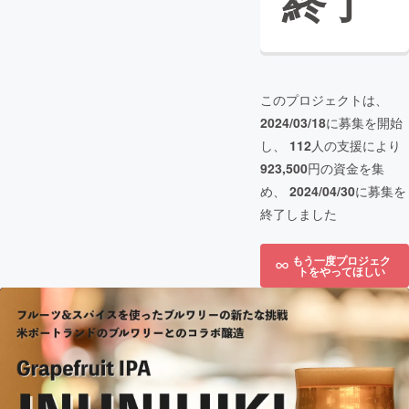
終了
このプロジェクトは、
2024/03/18
に募集を開始
し、
112
人の支援により
923,500
円の資金を集
め、
2024/04/30
に募集を
終了しました
もう一度プロジェク
トをやってほしい