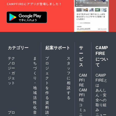
カテゴリー
起案サポート
サ
CAMP
ー
FIRE
テク
ま
プ
ス
ビ
につい
ノロ
ち
ロ
タ
ス
て
ジー
づ
ジ
ッ
・ガ
く
ェ
フ
CAM
CAMP
ジェ
り
ク
に
PFI
FIREと
ット
・
ト
相
RE
は
地
を
談
CAM
あんし
域
作
す
PFI
ん・安
活
る
る
RE
全への
性
資
コ
取り組
化
料
ミュ
み
プロ
音
請
ニ
ニュー