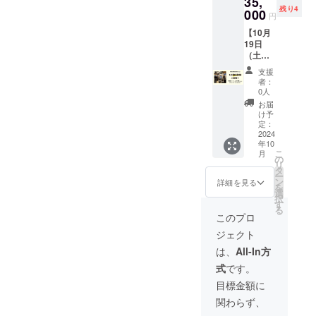
35,
10時
をメー
残り4
~18時予
000
ルにて
円
定 ・場
ご案内
【10月
所：東
しま
19日
京都中
す。 ※
（土）
央区日
醸造す
】醸造
本橋本
るビー
支援
体験
町3-11-
ルのビ
者：
（完成
5
アスタ
0人
したタ
COMMI
イルな
お届
イミン
SSARY
どレシ
け予
グで12
NIHON
定：
ピの指
本プレ
2024
BASHI
定出来
年10
ゼン
・クラ
ませ
こ
月
ト！付
ウド
の
ん。
リ
き） ・
ファン
タ
ー
日程：
ディン
ン
詳細を見る
を
2024年
グ終了
選
択
10月19
後、詳
す
る
日(土)
細情報
このプロ
10時
をメー
ジェクト
~18時予
ルにて
定 ・場
ご案内
は、
All-In方
所：東
しま
式
です。
京都中
す。 ※
央区日
醸造す
目標金額に
本橋本
るビー
関わらず、
町3-11-
ルのビ
5