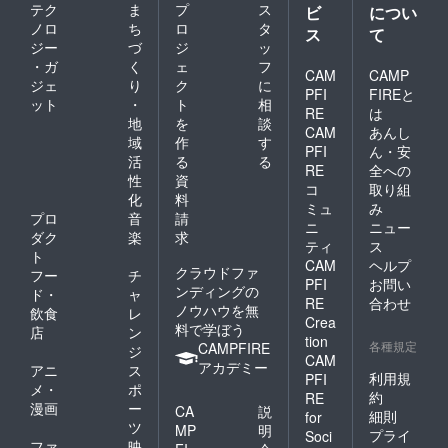
テク
ま
プ
ス
ビ
につい
ノロ
ち
ロ
タ
ス
て
ジー
づ
ジ
ッ
・ガ
く
ェ
フ
CAM
CAMP
ジェ
り
ク
に
PFI
FIREと
ット
・
ト
相
RE
は
地
を
談
CAM
あんし
域
作
す
PFI
ん・安
活
る
る
RE
全への
性
資
コ
取り組
化
料
ミュ
み
プロ
音
請
ニ
ニュー
ダク
楽
求
ティ
ス
ト
CAM
ヘルプ
クラウドファ
フー
チ
PFI
お問い
ンディングの
ド・
ャ
RE
合わせ
ノウハウを無
飲食
レ
Crea
料で学ぼう
店
ン
tion
各種規定
CAMPFIRE
ジ
CAM
アカデミー
アニ
ス
利用規
PFI
メ・
ポ
約
RE
漫画
ー
CA
説
細則
for
ツ
MP
明
プライ
Soci
ファ
映