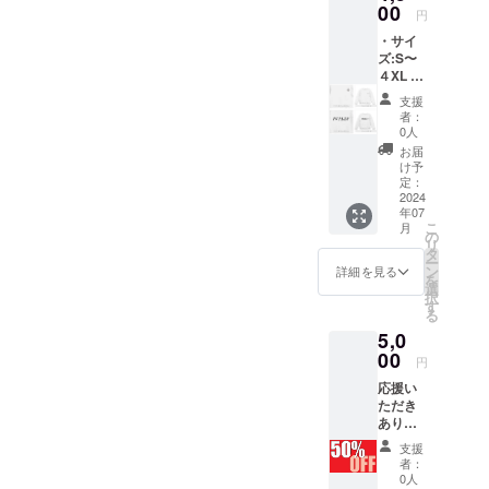
いただ
00
円
きま
・サイ
す。 期
ズ:S〜
限:令和
４XL ・
6年12月
カラー:
末まで
支援
白、黒
者：
税込と
0人
送料込
お届
みの価
け予
格にさ
定：
せてい
2024
年07
ただい
こ
月
てま
の
リ
す。 ※
タ
ー
服の種
ン
詳細を見る
を
類もお
選
択
選びい
す
る
ただけ
5,0
ます
00
円
応援い
ただき
ありが
とうご
支援
ざいま
者：
す！ ス
0人