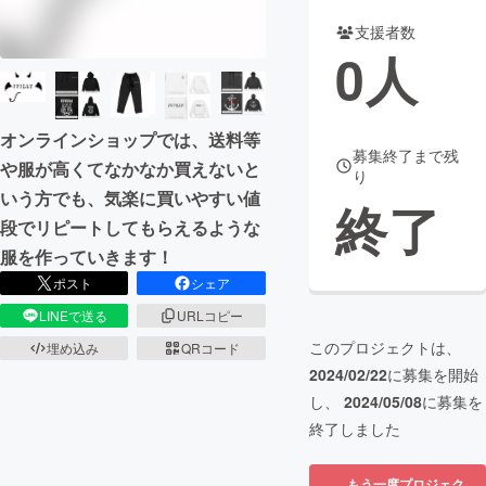
支援者数
まちづくり・地域活性化
0
人
CAMPFIRE for Social Good
CAMPFIRE Creation
オンラインショップでは、送料等
CAMPFIREふるさと納税
machi-ya
コミュニティ
募集終了まで残
や服が高くてなかなか買えないと
り
いう方でも、気楽に買いやすい値
終了
段でリピートしてもらえるような
服を作っていきます！
ポスト
シェア
LINEで送る
URLコピー
このプロジェクトは、
埋め込み
QRコード
2024/02/22
に募集を開始
し、
2024/05/08
に募集を
終了しました
もう一度プロジェク