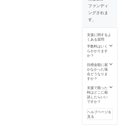
ちをを
ファンディ
応援費
ングされま
として
応援し
す。
ていた
だける
ととて
支援に関するよ
も嬉し
くある質問
いで
す！
手数料はいく
らかかります
か？
目標金額に届
かなかった場
合どうなりま
すか？
支援で困った
時はどこに相
談したらいい
ですか？
ヘルプページを
見る