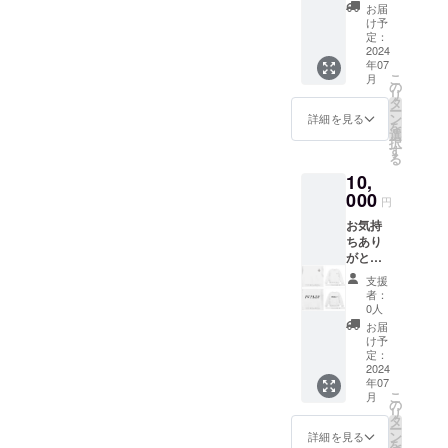
タッフ
お届
一同気
け予
持ちを
定：
込めて
2024
年07
お礼を
こ
月
申し上
の
リ
げま
タ
ー
す。 服
ン
詳細を見る
を
を買う
選
択
際は連
す
る
絡いた
10,
だけま
した
000
円
ら、割
お気持
引させ
ちあり
ていた
がとう
だきま
ござい
す！ 期
支援
ます！
限:令和
者：
4500円
6年12月
0人
と同じ
末まで
お届
内容で
け予
すが、
定：
少しで
2024
年07
も応援
こ
月
しただ
の
リ
けると
タ
ー
嬉しい
ン
詳細を見る
を