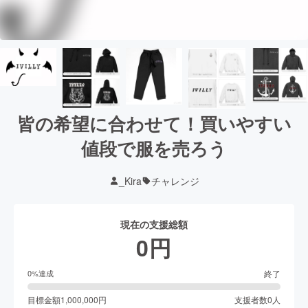
皆の希望に合わせて！買いやすい
値段で服を売ろう
_Kira
チャレンジ
現在の支援総額
0
円
終了
0
%達成
目標金額
1,000,000
円
支援者数
0
人