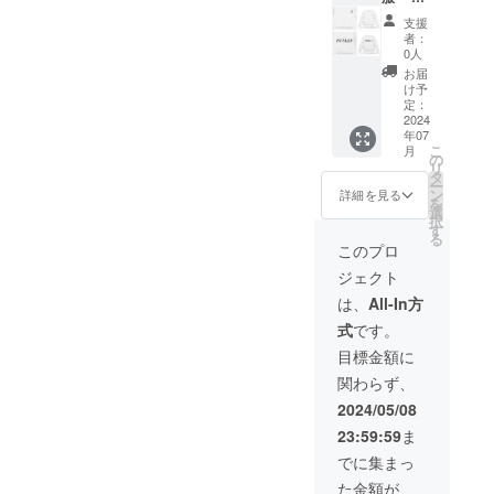
イズ：
支援
S〜４
者：
XL ・
0人
色：
お届
白、黒
け予
・税
定：
込、送
2024
年07
料込み
こ
月
の価格
の
リ
になっ
タ
ー
ており
ン
詳細を見る
を
ます ※
選
択
服の種
す
る
類もお
このプロ
選びい
ジェクト
ただけ
ます
は、
All-In方
※4500
式
です。
円と同
じ商品
目標金額に
になっ
関わらず、
ており
ます！
2024/05/08
期待し
23:59:59
ま
てる！
頑張
でに集まっ
れ！な
た金額が
ど気持