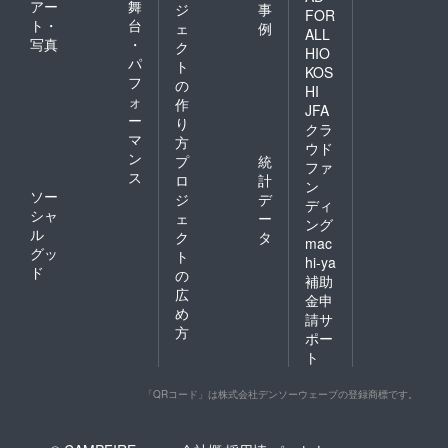
アー
舞
ジ
事
FOR
ト・
台
ェ
例
ALL
写真
・
ク
HIO
パ
ト
KOS
フ
の
HI
ォ
作
JFA
ー
り
クラ
マ
方
ウド
ン
プ
統
ファ
ス
ロ
計
ン
ソー
ジ
デ
ディ
シャ
ェ
ー
ング
ル
ク
タ
mac
グッ
ト
hi-ya
ド
の
補助
広
金申
め
請サ
方
ポー
ト
「QRコード」は株式会社デンソーウェーブの登録商標です。