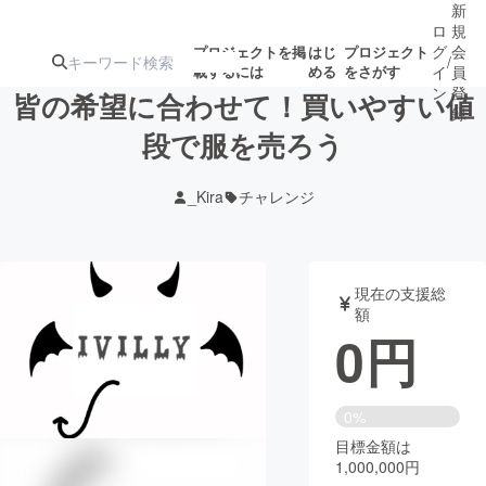
新
ロ
規
グ
会
プロジェクトを掲
はじ
プロジェクト
/
載するには
める
をさがす
イ
員
ン
登
皆の希望に合わせて！買いやすい値
録
段で服を売ろう
人気のプロ
注目のリ
注目の新着プロ
募集終了が近いプ
もうすぐ公開
_Kira
チャレンジ
ジェクト
ターン
ジェクト
ロジェクト
されます
アート・写真
音楽
現在の支援総
額
0
円
テクノロジー・ガジェット
ゲーム・サ
映像・映画
書籍・雑誌
0%
目標金額は
1,000,000円
ビジネス・起業
チャレンジ