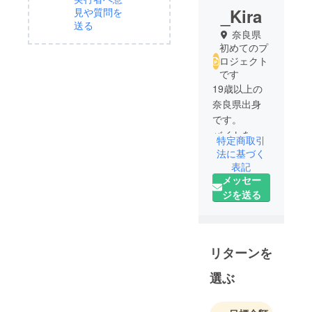
_Kira
見や質問を
送る
奈良県
初めてのプ
ロジェクト
です
19歳以上の
奈良県出身
です。
バイトを掛
特定商取引
け持ちして
法に基づく
いました
表記
メッセー
が、やりた
ジを送る
い事ができ
たため今は
正社員とし
て働きなが
リターンを
ら服の制作
を行ってお
選ぶ
ります。