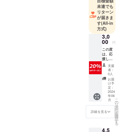
目標金額
趣味はソフ
未達でも
トボールで
リターン
す
が届きま
す
(All-in
方式)
3,0
00
円
この度
は、応
援して
いただ
支援
きあり
者：
がとう
0人
ござい
お届
ます！
け予
お礼に
定：
僕たち
2024
年06
の
こ
月
ショッ
の
リ
プで
タ
ー
買って
ン
詳細を見る
を
得いた
選
択
だく際
す
る
に割引
4,5
させて