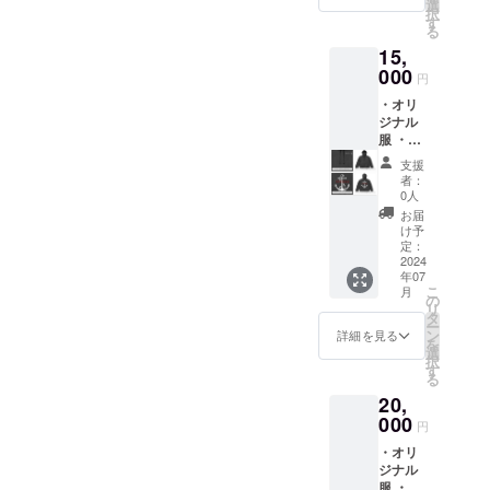
です！
選
択
・サイ
す
る
ズ:S〜
15,
４XL ・
カラー:
000
円
白、黒
・オリ
税込と
ジナル
送料込
服 ・サ
みの価
イズ：
格にさ
支援
S〜３
せてい
者：
XL ・
ただい
0人
色：黒
てま
お届
・税
す。 ※
け予
込、送
服の種
定：
料込み
2024
類もお
年07
の値段
選びい
こ
月
となっ
ただけ
の
リ
ており
ます
タ
ー
ます ・
ン
詳細を見る
を
ス
選
択
ウェッ
す
る
トズボ
20,
ン ・サ
イズ：
000
円
S〜２
・オリ
XL ・黒
ジナル
服 ・サ