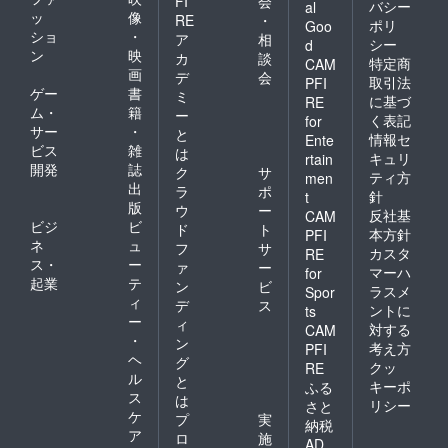
FI
会
バシー
al
ッ
像
RE
・
ポリ
Goo
ショ
・
ア
相
シー
d
ン
映
カ
談
特定商
CAM
画
デ
会
取引法
PFI
ゲー
書
ミ
に基づ
RE
ム・
籍
ー
く表記
for
サー
・
と
情報セ
Ente
ビス
雑
は
キュリ
rtain
開発
誌
ク
サ
ティ方
men
出
ラ
ポ
針
t
版
ウ
ー
反社基
CAM
ビジ
ビ
ド
ト
本方針
PFI
ネ
ュ
フ
サ
カスタ
RE
ス・
ー
ァ
ー
マーハ
for
起業
テ
ン
ビ
ラスメ
Spor
ィ
デ
ス
ントに
ts
ー
ィ
対する
CAM
・
ン
考え方
PFI
ヘ
グ
クッ
RE
ル
と
キーポ
ふる
ス
は
リシー
さと
ケ
プ
実
納税
ア
ロ
施
AD