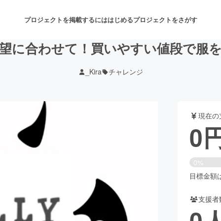
プロジェクトを掲載するには
はじめる
プロジェクトをさがす
望に合わせて！買いやすい値段で服
_Kira
チャレンジ
注目のリターン
注目の新着プロジェクト
募集終了が近いプロジェクト
も
現在の
音楽
舞台・パフォーマンス
0
ゲーム・サービス開発
フード・飲食店
0%
書籍・雑誌出版
アニメ・漫画
目標金額は1
支援者
チャレンジ
ビューティー・ヘルスケ
0