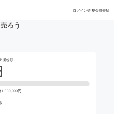
ログイン
/
新規会員登録
を売ろう
うすぐ公開されます
支援総額
プロダクト
円
ファッション
スポーツ
,000,000円
数
ア
ソーシャルグッド
人