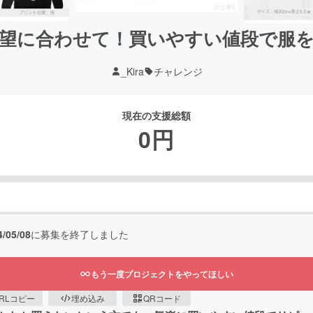
望に合わせて！買いやすい値段で服
_Kira
チャレンジ
現在の支援総額
0
円
4/05/08
に募集を終了しました
もう一度プロジェクトをやってほしい
RLコピー
埋め込み
QRコード