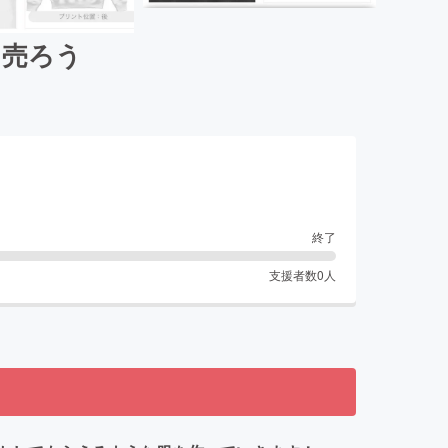
を売ろう
終了
支援者数
0
人