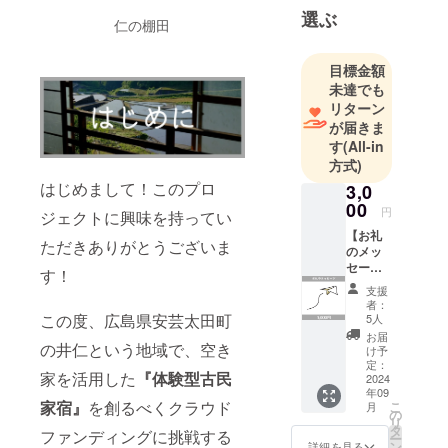
しかし自分
選ぶ
仁の棚田
の力だけで
は出来るこ
目標金額
とが限られ
未達でも
ているた
リターン
め、今回の
が届きま
す
(All-in
プロジェク
方式)
トを開始し
はじめまして！このプロ
3,0
ました。
00
どうぞ、よ
円
ジェクトに興味を持ってい
ろしくお願
【お礼
ただきありがとうございま
のメッ
いします。
セー
す！
ジ】 ご
支援
支援し
者：
ていた
この度、広島県安芸太田町
5人
だきあ
お届
の井仁という地域で、空き
りがと
け予
うござ
定：
家を活用した
『体験型古民
いま
2024
年09
す。 棚
家宿』
を創るべくクラウド
こ
月
田の風
の
リ
景や作
タ
ファンディングに挑戦する
ー
業風景
ン
詳細を見る