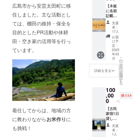
cm） お
ん』に
ある方
いただ
広島市から安芸太田町に移
【木板
名前を
記載し
でも、
いた方
に名前
記載し
ていた
新たな
にお渡
住しました。主な活動とし
記載】
た木板
だきま
魅力を
しいた
ご支援
は宿へ
す。 木
発見で
ては、棚田の維持・保全を
しま
支援
いただ
飾らせ
板は、
きるか
者：
す。 開
いた方
ていた
目的としたPR活動や休耕
古民家
17人
も！ 龍
催日
限定
だきま
解体時
姫湖で
お届
程：
で、木
田・空き家の活用等を行っ
す。
に出た
け予
は、豊
2024年
板（特
（2025
定：
廃材を
かな自
11月23
ています。
大）に
2025
年3月頃
加工し
然に囲
日
年03
『スポ
を予
たもの
まれた
（土）
こ
月
ンサー
定） お
の
を使用
湖の上
〈スケ
リ
様』と
名前
タ
してい
でウェ
ジュー
ー
してお
は、井
ン
ます。
詳細を見る
イク
ル〉
を
名前ま
仁のお
選
※掲載方
サー
14:00
択
たは企
寺の住
す
法：備
フィン
古民家
る
業名の
職『大
考欄に
を体験
宿の紹
100
記載や
江さ
掲載を
するこ
介+棚田
企業ロ
,00
ん』に
希望さ
とがで
残り29
散歩
ゴの印
記載し
0
れるお
きま
15:00
円
字をし
ていた
名前を
す。 世
宿でプ
ます。
【古民
だきま
着任してからは、地域の方
ご記入
界で活
チトー
（10×2
家宿1日
す。 木
くださ
躍され
ク（古
0cm）
貸し切
に教わりながら
お米作り
に
板は、
い。後
たプロ
民家宿
記載し
りプラ
古民家
日メー
のウェ
の立ち
支援
も挑戦！
た木板
ン】 古
解体時
ルにて
イク
者：
上げに
は宿へ
民家改
に出た
確認の
1人
サー
つい