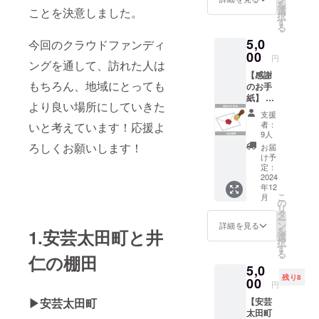
を
などの
選
ことを決意しました。
択
写真
す
る
と、お
5,0
礼の
今回のクラウドファンディ
メール
00
円
ングを通して、訪れた人は
を送ら
【感謝
せてい
もちろん、地域にとっても
のお手
ただき
紙】 初
ます。
より良い場所にしていきた
めての
※ご希望
支援
クラウ
の口数
者：
いと考えています！応援よ
ドファ
をご購
9人
ンディ
入くだ
ろしくお願いします！
お届
ングの
さい。
け予
挑戦に
※上乗せ
定：
ご支
2024
支援も
年12
援、ご
可能で
こ
月
賛同い
す。 ※
の
リ
ただき
備考欄
タ
ー
ありが
に宛名
ン
詳細を見る
を
1.安芸太田町と井
とうご
となる
選
択
ざいま
お名前
す
る
仁の棚田
す。 感
（また
5,0
謝の気
はニッ
残り8
持ちを
00
クネー
円
込めた
ムな
▶安芸太田町
【安芸
手書き
ど）の
太田町
の手紙
記載を