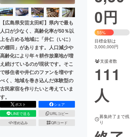
0
円
まちづくり・地域活性化
【広島県安芸太田町】県内で最も
人口が少なく、高齢化率が50％以
CAMPFIRE for Social Good
CAMPFIRE Creation
55%
上を占める地域に「井仁（いに）
CAMPFIREふるさと納税
machi-ya
コミュニティ
目標金額は
3,000,000円
の棚田」があります。人口減少や
高齢化により年々耕作放棄地が増
支援者数
え続けているのが現状です。そこ
111
で移住者や井仁のファンを増やす
べく、地域を巻き込んだ体験型の
人
古民家宿を作りたいと考えていま
す。
ポスト
シェア
LINEで送る
URLコピー
募集終了まで残
り
埋め込み
QRコード