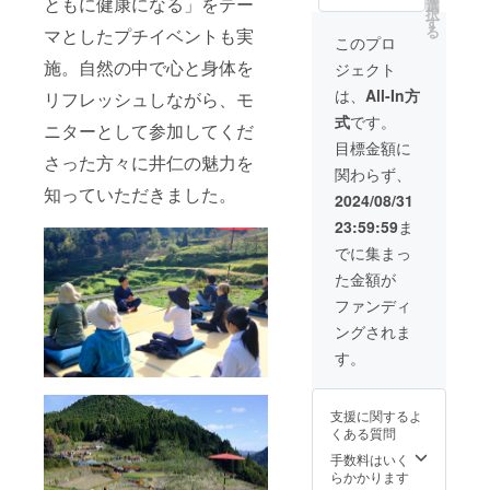
いたし
ともに健康になる」をテー
してい
お過ご
選
ンから
龍姫湖
のグラ
択
ます。
ます。
しいた
す
宿が存
でウェ
ウンド
る
マとしたプチイベントも実
除草剤
※掲載方
だけま
続する
このプロ
イク
へお停
は使用
法：備
す。 ご
限り掲
サー
めくだ
施。自然の中で心と身体を
ジェクト
してお
考欄に
支援い
載させ
フィン
さい。
らず、
掲載を
ただい
ていた
は、
All-In方
リフレッシュしながら、モ
12:00
低農薬
希望さ
た方限
だきま
「棚田
式
です。
で栽培
れるお
定で、
す。 ※
ニターとして参加してくだ
カフェ
したお
名前や
木板
公序良
目標金額に
イニミ
米で
さった方々に井仁の魅力を
企業名
（大）
俗に反
ニマニ
関わらず、
す。 ＜
をご記
に『ス
する内
モ」で
知っていただきました。
内容＞
入くだ
ポン
容はお
2024/08/31
昼食
名称：
さい。
サー
受けで
13:00
23:59:59
ま
井仁の
後日
様』と
きませ
棚田ガ
棚田の
メール
してお
んので
でに集まっ
イド
お米
にて確
名前を
ご了承
15:00
た金額が
（精
認のご
記載し
くださ
終了 ※
米） 内
連絡を
ます。
い。
ファンディ
スケ
容量：
させて
（5×15
ジュー
ングされま
3kg 品
いただ
cm） お
ルは、
種：コ
きま
名前を
す。
当日の
シヒカ
す。 ※
記載し
状況に
リ 原産
掲載期
た木板
より時
地：広
間：古
は宿へ
間が多
支援に関するよ
島県安
民家宿
飾らせ
少前後
くある質問
芸太田
オープ
ていた
する場
町井仁
ンから
だきま
手数料はいく
合がご
精米時
宿が存
す。 ＜
らかかります
ざいま