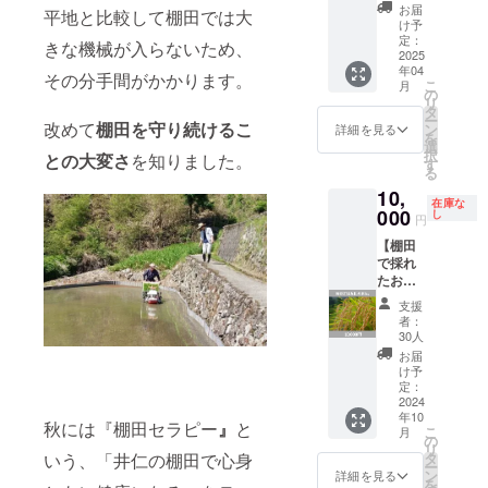
飾らせ
修後に
廃材を
ご連絡
ファー
お届
て）
平地と比較して棚田では大
ていた
宿の2階
加工し
をさせ
け予
の方に
16:00
だきま
を貸し
たもの
定：
ていた
ご協力
きな機械が入らないため、
イベン
す。
切りで
2025
を使用
だきま
いただ
ト終
年04
（2025
ご利用
してい
す。 ※
その分手間がかかります。
いてい
了・自
こ
月
年3月頃
できま
ます。
の
掲載期
るの
由交流
リ
を予
す。 自
※掲載方
タ
間：古
で、初
※備考欄
ー
定） 木
然に癒
改めて
棚田を守り続けるこ
法：備
ン
民家宿
詳細を見る
心者の
に参加
を
板への
された
考欄に
選
オープ
方も安
される
択
との大変さ
を知りました。
記載
い方や
掲載を
す
ンから
心で
方のお
る
は、井
気持ち
希望さ
宿が存
す！ ※
名前を
10,
仁のお
をリフ
れるお
続する
ウェイ
ご記入
在庫な
寺の住
レッ
000
名前を
し
限り掲
クサー
円
くださ
職『大
シュし
ご記入
載させ
フィン
い。後
【棚田
江さ
たい方
くださ
ていた
の時間
日メー
で採れ
ん』に
などに
い。後
だきま
は15分
ルにて
たお米
ご協力
おすす
日メー
す。 ※
程度で
詳細の
3kg】
いただ
めで
ルにて
公序良
す。 ＜
支援
ご連絡
井仁の
きま
す！ お
確認の
俗に反
者：
スケ
をさせ
棚田で
す。 木
茶を飲
ご連絡
30人
する内
ジュー
ていた
収穫し
板は、
んだ
をさせ
容はお
お届
ル＞
だきま
た天日
古民家
り、本
ていた
け予
受けで
10:00
す。 ※
干しの
解体時
を読ん
定：
だきま
きませ
「道の
自家用
新米3kg
2024
に出た
だり、
す。 ※
んので
駅 来夢
車でお
年10
と、感
廃材を
お昼寝
掲載期
ご了承
秋には『棚田セラピー
』
と
とごう
越しの
こ
月
謝のお
加工し
した
の
間：古
くださ
ち」に
方は井
リ
手紙を
たもの
り。ご
タ
いう、「井仁の棚田で心身
民家宿
い。
集合
仁棚田
ー
お届け
を使用
自由に
ン
オープ
詳細を見る
10:30
交流館
を