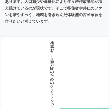
あります。人口減少や高齢化により年々耕作放棄地が増
え続けているのが現状です。そこで移住者や井仁のファ
ンを増やすべく、地域を巻き込んだ体験型の古民家宿を
作りたいと考えています。
地
域
お
こ
し
協
力
隊
の
た
め
の
ク
ラ
フ
ァ
ン
で
、