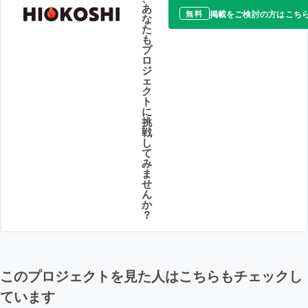
あ
掲載をご検討の方はこち
無料
な
た
も
プ
ロ
ジ
ェ
ク
ト
に
挑
戦
し
て
み
ま
せ
ん
か
？
このプロジェクトを見た人はこちらもチェックし
ています