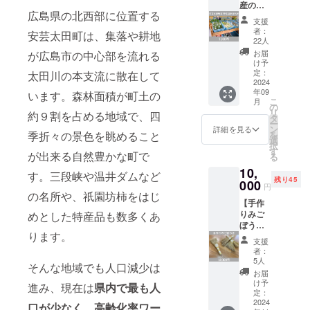
産の野
を送ら
お願い
広島県の北西部に位置する
菜の詰
せてい
しま
支援
め合わ
ただき
す。
者：
安芸太田町は、集落や耕地
せ】 安
ます。
22人
芸太田
※ご希望
お届
が広島市の中心部を流れる
町で採
の口数
け予
れた季
をご購
定：
太田川の本支流に散在して
節の野
2024
入くだ
年09
菜や果
います。森林面積が町土の
さい。
こ
月
物の詰
※上乗せ
の
リ
約９割を占める地域で、四
め合わ
支援も
タ
ー
せをお
可能で
ン
詳細を見る
季折々の景色を眺めること
を
届けし
す。 ※
選
択
ます。
備考欄
す
が出来る自然豊かな町で
る
その時
に宛名
10,
期に応
となる
す。三段峡や温井ダムなど
残り45
じた旬
000
お名前
円
の野菜
の名所や、祇園坊柿をはじ
の記載
【手作
や果物
をお願
りみご
めとした特産品も数多くあ
をお届
いしま
ぼう
けする
す。
ります。
き】 井
ので、
支援
仁の棚
何が届
者：
田の稲
くかは
5人
そんな地域でも人口減少は
藁を使
お楽し
お届
用して
みに！
け予
進み、現在は
県内で
最も人
作成し
＜内容
定：
たみご
2024
＞ ・
口が少なく、高齢化率ワー