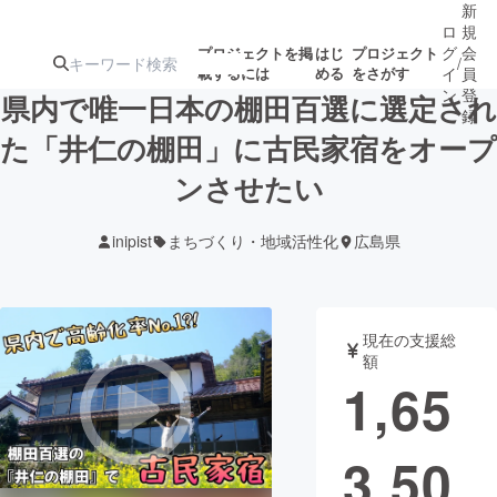
新
ロ
規
グ
会
プロジェクトを掲
はじ
プロジェクト
/
載するには
める
をさがす
イ
員
ン
登
県内で唯一日本の棚田百選に選定され
録
た「井仁の棚田」に古民家宿をオープ
ンさせたい
人気のプロ
注目のリ
注目の新着プロ
募集終了が近いプ
もうすぐ公開
ジェクト
ターン
ジェクト
ロジェクト
されます
inipist
まちづくり・地域活性化
広島県
アート・写真
音楽
現在の支援総
テクノロジー・ガジェット
ゲーム・サ
額
1,65
映像・映画
書籍・雑誌
3,50
ビジネス・起業
チャレンジ