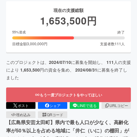
現在の支援総額
1,653,500
円
終了
55
%達成
目標金額
3,000,000
円
支援者数
111
人
このプロジェクトは、
2024/07/10
に募集を開始し、
111
人の支援
により
1,653,500
円の資金を集め、
2024/08/31
に募集を終了し
ました
もう一度プロジェクトをやってほしい
ポスト
シェア
LINEで送る
URLコピー
埋め込み
QRコード
【広島県安芸太田町】県内で最も人口が少なく、高齢化
率が50％以上を占める地域に「井仁（いに）の棚田」が