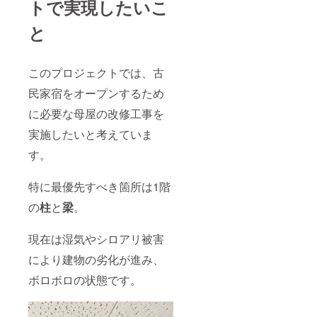
届けい
トで実現したいこ
可能時
お名前
たしま
間：
をご記
す。 ※
10:00～
と
入くだ
自ら栽
17:00 ※
さい。
培した
ご利用
※詳細
お米を
期間：
は、支
お届け
2025年
このプロジェクトでは、古
援時に
するた
4月～
記載い
め、市
民家宿をオープンするため
2026年
ただい
販のも
3月
たメー
に必要な母屋の改修工事を
のと比
（古民
ルアド
較し形
家宿
レスへ
実施したいと考えていま
が不揃
オープ
ご連絡
いの場
ン後1年
す。
しま
合がご
間） ※
す。
ざいま
ご予約
すので
はプロ
特に最優先すべき箇所は1階
ご了承
ジェク
くださ
の
柱
と
梁
。
ト終了
い。
後、記
載いた
現在は湿気やシロアリ被害
だいた
メール
により建物の劣化が進み、
アドレ
スにて
ボロボロの状態です。
調整さ
せてい
ただき