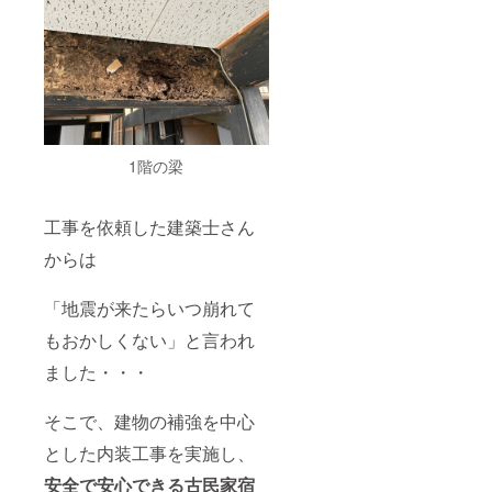
ます。
※以下の
お日に
ちはご
利用不
可で
す。 ・
貸し切
り予約
が入っ
1階の梁
ている
日 ・年
末年始
工事を依頼した建築士さん
などの
混雑す
からは
る日 ※
備考欄
にご利
「地震が来たらいつ崩れて
用され
もおかしくない」と言われ
る方全
員のお
ました・・・
名前を
ご記入
くださ
そこで、建物の補強を中心
い。 ま
た、木
とした内装工事を実施し、
板に記
載する
安全で安心できる古民家宿