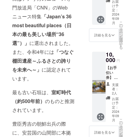
茶を飲
す。
お届
ゆっく
んだ
※10～
け予
門放送局「CNN」のWeb
り観て
り、本
定：
12月の
歩きな
2024
を読ん
間に順
ニュース特集
「Japan’s 36
年09
がらガ
だり、
次ご案
こ
月
イドい
most beautiful places（日
お昼寝
の
内いた
リ
たしま
した
タ
しま
ー
本の最も美しい場所“36
す。
り。ご
ン
す。 ※
詳細を見る
を
ホーム
自由に
選
日程
択
選”）」
に選出されました。
ページ
お過ご
す
は、支
る
やガイ
しいた
援時に
また、令和4年には
「つなぐ
10,
ドブッ
だけま
記載い
クなど
000
す。 ※1
ただい
棚田遺産～ふるさとの誇り
円
には
組2名
たメー
【お手
載って
様、2時
を未来へ～」
に認定されて
ルアド
伝い
いない
間まで
レスに
券】 宿
います。
隠れた
のご利
てご相
が完成
絶景ポ
用とさ
談させ
支援
するま
イント
せてい
ていた
者：
最も古い石垣は、
室町
時代
での
や観光
ただき
2人
だきま
間、支
では普
ます。
す。
お届
（約500年前）
のものと推測
援者限
段通る
（お一
け予
定でDIY
ことの
定：
人様の
されています。
や井仁
2024
ない農
みでの
年09
での作
道な
利用も
こ
月
業に何
ど、地
の
可能で
豊臣秀吉の朝鮮出兵の際
リ
度でも
域おこ
タ
す） ※
ー
ご参加
し協力
に、安芸国の山間部に本拠
ン
ご利用
詳細を見る
を
できま
隊なら