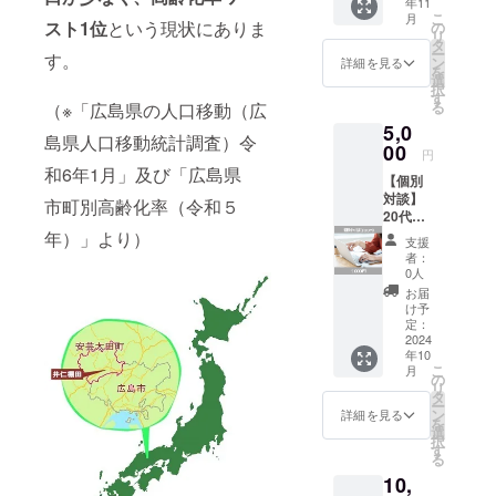
年11
ぼうき
『太田
こ
月
（藁ぼ
スト1位
という現状にありま
川産直
の
リ
うき）
市』の
タ
ー
す。
と、感
野菜や
ン
詳細を見る
を
謝のお
果物を
選
択
手紙を
お届け
す
る
（※「広島県の人口移動（広
お届け
します
5,0
しま
・旬の
島県人口移動統計調査）令
す。
00
野菜
円
ちょっ
〔5〜6
和6年1月」及び「広島県
【個別
とした
種類ほ
対談】
お掃除
ど〕 ・
市町別高齢化率（令和５
20代か
に最適
原産
ら始め
年）」より）
です！
地：広
支援
た田舎
※お届け
島県安
者：
暮らし
時期：
芸太田
0人
のリア
11～12
町 ※記
お届
ルな現
月頃に
載いた
け予
状につ
順次お
定：
だいた
いて、
2024
届けい
住所へ
年10
ZOOM
たしま
お届け
こ
月
でお話
す。 ※
の
いたし
リ
ししま
記載い
タ
ます。
ー
す。 田
ただい
ン
※お届け
詳細を見る
を
舎暮ら
た住所
選
時期：
択
しに対
へお届
す
9〜11月
る
して不
けいた
の間に
10,
安や疑
しま
順次お