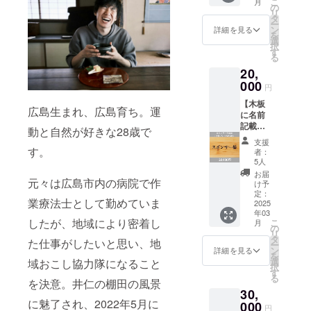
こ
月
様』と
り観て
の
歓迎で
す。
さい。
リ
してお
歩きな
タ
す！（※
※詳細
ー
名前を
がらガ
ン
中学生
詳細を見る
は、支
を
記載し
イドい
選
以下の
援時に
択
ます。
たしま
す
同伴は
記載い
る
（3×10
す。
お一人
ただい
20,
cm） お
ホーム
様まで
たメー
名前を
000
ページ
無料と
円
ルアド
記載し
やガイ
させて
レスへ
【木板
た木板
ドブッ
いただ
広島生まれ、広島育ち。運
ご連絡
に名前
は、
クなど
きま
しま
記載】
オープ
には
動と自然が好きな28歳で
す） ま
す。
ご支援
ン後に
載って
た、今
支援
いただ
宿へ飾
す。
いな
回は
者：
いた方
らせて
い、地
5人
CAMPF
限定
いただ
域おこ
IRE限定
お届
元々は広島市内の病院で作
で、木
きま
し協力
け予
で、
板
す。
定：
隊なら
2021年
業療法士として勤めていま
（大）
2025
（2025
ではの
に出版
年03
に『ス
年3月頃
ガイド
された
したが、地域により密着し
こ
月
ポン
を予
の
をいた
書籍
リ
サー
定） お
タ
しま
「初め
た仕事がしたいと思い、地
ー
様』と
名前
ン
す。 井
詳細を見る
てのプ
を
してお
は、井
選
域おこし協力隊になること
仁の棚
ロ
択
名前を
仁のお
す
田を一
デュー
る
記載し
を決意。井仁の棚田の風景
寺の住
度以上
ス思
30,
ます。
職『大
訪れた
考」を
に魅了され、2022年5月に
（5×15
000
江さ
ことが
ご支援
円