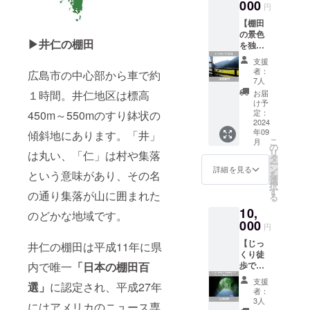
問があ
000
す。
届けい
円
る方や
たしま
【棚田
これか
す。
の景色
ら移住
▶井仁の棚田
を独占
を考え
できる
ている
支援
プラ
方な
者：
広島市の中心部から車で約
ン】 古
ど、ご
7人
民家改
相談で
お届
１時間。井仁地区は標高
修後に
も何で
け予
宿の2階
も結構
定：
450m～550mのすり鉢状の
を貸し
2024
です！
年09
切りで
傾斜地にあります。「井」
※備考欄
こ
月
ご利用
に、お
の
リ
は丸い、「仁」は村や集落
できま
名前と
タ
ー
す。 自
簡単な
ン
詳細を見る
という意味があり、その名
を
然に癒
プロ
選
択
された
フィー
す
の通り集落が山に囲まれた
る
い方や
ルをご
10,
気持ち
記入く
のどかな地域です。
をリフ
000
ださ
円
レッ
い。 ※
【じっ
シュし
井仁の棚田は平成11年に県
お1人様
くり徒
たい方
30分～1
歩で棚
内で唯一
「日本の棚田百
などに
時間程
田ガイ
おすす
度を予
支援
選」
に認定され、平成27年
ド】 井
めで
定して
者：
仁の棚
す！ お
いま
3人
にはアメリカのニュース専
田を