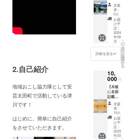
よって
湖 満
ク＆棚
さい。
力を発
ご利用
支援
喫ツ
田散歩
※開催は
見でき
者：
時期が
アー】
を実施
不定期
0人
るか
遅れる
安芸太
しま
で、時
も！ ※1
お届
恐れが
田町に
す。棚
期を分
け予
回あた
ありま
ある井
田散歩
定：
けて開
り2時間
すので
仁の棚
2024
では、
催いた
程度を
ご了承
年09
田と龍
古民家
しま
予定し
くださ
こ
月
姫湖
宿周辺
の
す。
ていま
い。
リ
（温井
を歩い
タ
（2024
す（9～
ー
ダム）
て散策
ン
年9月～
詳細を見る
11月
を
を満喫
し、景
選
2025年
頃） ※
択
できる
色を楽
す
3月） ※
日程
る
2.自己紹介
プラン
しみな
開催日
は、個
10,
です。
がら井
時や作
別で
井仁の
000
仁の棚
業内容
メール
円
棚田で
田の魅
が決ま
にてご
地域おこし協力隊として安
【木板
は、隠
力を紹
り次
相談さ
に名前
れた絶
介しま
第、支
せてい
芸太田町で活動している津
記載】
景ポイ
す。 ま
援時に
ただき
ご支援
ントや
だ井仁
記載し
川です！
決定し
支援
いただ
観光で
の棚田
ていた
者：
ます。
いた方
は滅多
に行っ
10人
だいた
※支援
限定
に通る
たこと
はじめに、簡単に自己紹介
メール
お届
時、備
で、木
ことの
がない
け予
アドレ
考欄に
板に
をさせていただきます。
ない農
定：
方や子
スへご
お名前
『スポ
2025
道を、
連れの
連絡い
をご記
年03
ンサー
ゆっく
方も大
たしま
入くだ