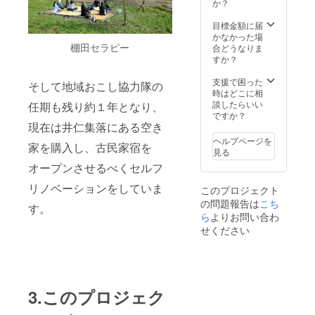
期：
続する
内容＞
か？
すので
2024年
限り掲
・古民
予めご
9月 保
載しま
家宿1日
目標金額に届
了承く
存方
す。 ※
貸し切
かなかった場
ださ
法：臭
棚田セラピー
公序良
り（※要
合どうなりま
い。 ※
いや水
俗に反
予約）
すか？
実施期
濡れに
する内
・木板
間：
注意し
容はお
に名前
支援で困った
そして地域おこし協力隊の
2024年
て、涼
受けで
記載
時はどこに相
9月～10
しい場
きませ
（5×15
談したらいい
任期も残り約１年となり、
月前
所で保
んので
cm） ※
ですか？
半、
管しお
現在は井仁集落にある空き
ご了承
ご利用
2025年
早めに
くださ
可能人
ヘルプページを
5月～10
家を購入し、古民家宿を
お召し
い。
数：6名
見る
月前半
上がり
様まで
まで ※
オープンさせるべくセルフ
くださ
（お一
日程
い。 生
人様で
は、個
リノベーションをしていま
このプロジェクト
産者：
の利用
別に
の問題報告は
こち
津川光
も可
す。
メール
太 ※お
ら
よりお問い合わ
能） ※
にてご
届け時
ご利用
せください
相談さ
期：
可能回
せてい
10〜11
数は1回
ただき
月 ※記
のみと
決定し
載いた
させて
ます。
だいた
頂きま
※支援
3.このプロジェク
住所へ
す。 ※
時、備
順次お
ご利用
考欄に