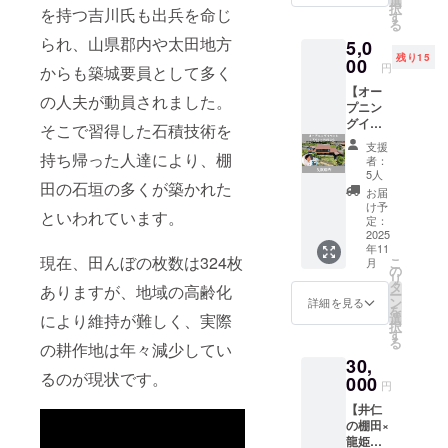
選
期間：
択
を持つ吉川氏も出兵を命じ
す。 作
ではの
す
プロ
る
業例）
ガイド
ジェク
られ、山県郡内や太田地方
5,0
壁の塗
をいた
ト終了
残り15
装、床
00
しま
後～
円
からも築城要員として多く
の板張
す。 子
2025年
【オー
り、解
連れの
3月頃 ※
の人夫が動員されました。
プニン
体作
方も大
日程は
グイベ
業、草
歓迎で
そこで習得した石積技術を
工事終
ント】
刈り、
す！（※
了後に
支援
プチ
雪かき
持ち帰った人達により、棚
中学生
記載い
者：
トーク
など ※
以下の
5人
ただい
田の石垣の多くが築かれた
＆棚田
開催回
同伴は
たメー
お届
散歩
数：3～
お一人
け予
ルアド
といわれています。
オープ
4回 ※支
定：
様まで
レスへ
ニング
2025
援時、
無料と
ご連絡
年11
イベン
備考欄
させて
しま
現在、田んぼの枚数は324枚
こ
月
トとし
にお名
の
いただ
す。 ※
リ
て株式
前をご
タ
きま
支援
ありますが、地域の高齢化
ー
会社
記入く
ン
す。）
詳細を見る
時、備
を
BPL代
ださ
選
により維持が難しく、実際
井仁の
考欄に
択
表取締
い。 ※
す
棚田を
お名前
る
役の川
の耕作地は年々減少してい
時期に
一度以
をご記
30,
本 真督
よって
上訪れ
入くだ
るのが現状です。
さんを
000
作業が
たこと
さい。
円
宿へお
異なり
がある
※工事の
【井仁
招き
ますの
方で
進み具
の棚田×
し、プ
でご了
も、新
合に
龍姫
チトー
承くだ
たな魅