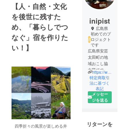
【人・自然・文化
を後世に残すた
inipist
め、「暮らしでつ
広島県
初めてのプ
なぐ」宿を作りた
ロジェクト
です
い！】
広島県安芸
太田町の地
域おこし協
力隊です。
https://www.instagram.com/kota07_inipist/
現在は「井
特定商取引
仁の棚田」
法に基づく
表記
を後世に残
メッセー
すべく、古
ジを送る
民家を購入
しセルフリ
ノベーショ
ンをしてい
リターンを
四季折々の風景が楽しめる井
ます。