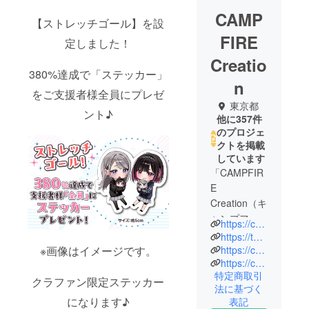
CAMP
【ストレッチゴール】を設
FIRE
定しました！
Creatio
380%達成で「ステッカー」
n
をご支援者様全員にプレゼ
東京都
ント♪
他に357件
のプロジェ
クトを掲載
しています
「CAMPFIR
E
Creation（キ
ャンプファ
https://camp-fire.jp/creation
イヤー クリ
https://twitter.com/CF_Creation
エーショ
https://camp-fire.jp/privacy
※画像はイメージです。
https://camp-fire.jp/inquiries
ン）」は、
特定商取引
株式会社
クラファン限定ステッカー
法に基づく
CAMPFIRE
になります♪
表記