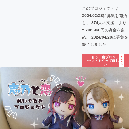
このプロジェクトは、
2024/03/28
に募集を開始
し、
374
人の支援により
5,796,960
円の資金を集
め、
2024/04/28
に募集を
終了しました
もう一度プロジェ
1
クトをやってほし
2
い
8