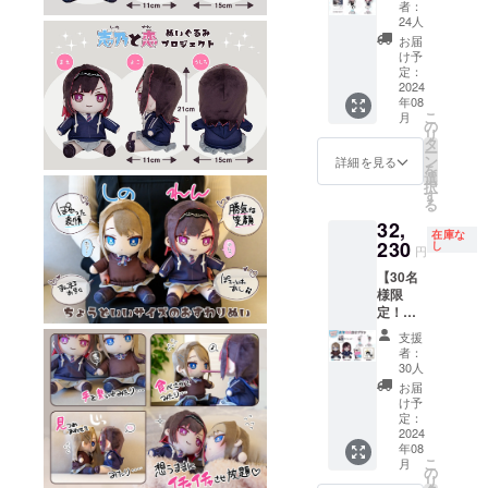
サン
者：
キュー
24人
レター
お届
・志乃
け予
アクリ
定：
ルキー
2024
年08
ホル
こ
月
ダー ・
の
リ
恋アク
タ
ー
リル
ン
詳細を見る
を
キーホ
選
択
ルダー
す
る
画像は
32,
イメー
在庫な
ジで
230
し
円
す。 金
【30名
額には
様限
消費税
定！直
（10%
筆色紙
）と送
支援
付きプ
料550円
者：
ラン】
を含ん
30人
・サン
でおり
お届
キュー
ます。
け予
レター
定：
・志乃
2024
年08
ぬいぐ
こ
月
るみ ・
の
リ
恋ぬい