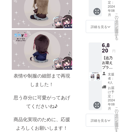
ぬいぐ
金額に
定：
るみ ・
2024
は消費
年08
恋ぬい
税
こ
月
ぐるみ
（10%
の
リ
画像は
）と送
タ
ー
イメー
料990円
ン
詳細を見る
を
ジで
を含ん
選
択
す。 金
でおり
す
る
額には
ます。
6,8
消費税
（10%
20
円
）と送
【志乃
料770円
お迎え
を含ん
プラ
でおり
ン】 ・
ます。
支援
表情や制服の細部まで再現
サン
者：
キュー
4人
しました！
レター
お届
・志乃
け予
ぬいぐ
定：
思う存分に可愛がってあげ
るみ 画
2024
年08
像はイ
てくださいね♪
こ
月
メージ
の
リ
です。
タ
ー
商品化実現のために、応援
金額に
ン
詳細を見る
を
は消費
選
よろしくお願いします！
択
税
す
る