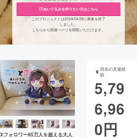
ぬいぐるみを作りたい方はこちら
まちづくり・地域活性化
このプロジェクトは2024/04/28に募集を終了
しました。
こちらから関連ページを閲覧いただけます。
CAMPFIRE for Social Good
CAMPFIRE Creation
CAMPFIREふるさと納税
machi-ya
コミュニティ
現在の支援総
額
5,79
6,96
0
円
Xフォロワー85万人を超える大人