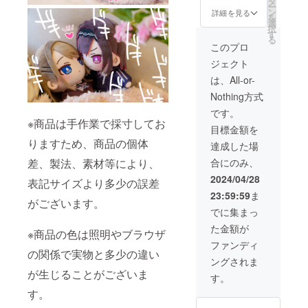
タ
ー
ぐるみ
ン
詳細を見る
を
・志乃
選
択
アクリ
す
る
ルキー
このプロ
ホル
ジェクト
ダー ・
恋アク
は、All-or-
リル
Nothing方式
キーホ
ルダー
です。
・タペ
※商品は手作業で採寸してお
目標金額を
スト
りますため、商品の個体
リー ・
達成した場
直筆色
差、製法、素材等により、
合にのみ、
紙 ●色
紙イラ
2024/04/28
表記サイズより多少の誤差
ストは
23:59:59
ま
イメー
がございます。
ジ画像
でに集まっ
になり
た金額が
ます。
※商品の色は照明やブラウザ
●必ず備
ファンディ
考欄
の関係で実物と多少の違い
ングされま
に、色
が生じることがございま
紙に入
す。
れる宛
す。
名をご
記入く