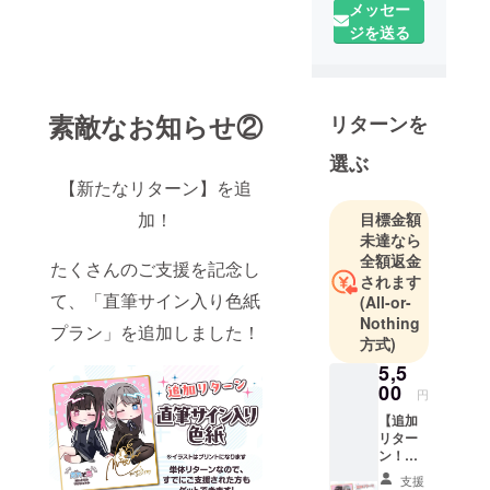
の商品企画
メッセー
チームで
ジを送る
す。
クラウド
ファンディ
素敵なお知らせ②
ングでの商
リターンを
品化実現を
選ぶ
目指して、
【新たなリターン】を追
クリエイ
ターとのコ
加！
目標金額
未達なら
ラボ企画や
全額返金
自社オリジ
たくさんのご支援を記念し
されます
ナルのアイ
て、「直筆サイン入り色紙
(All-or-
テム企画を
Nothing
プラン」を追加しました！
行ってま
方式)
す。
5,5
00
円
◾️営業日のご
【追加
案内
リター
ン！直
営業時間：
筆サイ
平日 10:00〜
支援