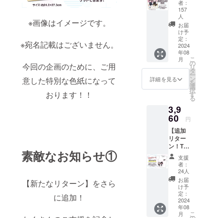
ン入り
者：
18:00 (土日
色紙プ
157
ラン】
人
祝、年末年
※画像はイメージです。
・直筆
お届
始除く)
サイン
け予
※お問い合わ
入り色
定：
※宛名記載はございません。
2024
紙 ※画
せから3営業
年08
像はイ
こ
月
日以内にご
メージ
の
今回の企画のために、ご用
リ
です。
返信させて
タ
ー
※イラス
ン
意した特別な色紙になって
詳細を見る
いただきま
を
トはプ
選
択
す。
おります！！
リント
す
る
です。
※ ご質問に
3,9
金額に
よってはお
60
は消費
円
応えできか
税
【追加
（10%
ねる場合も
リター
）と送
ございま
ン！T
料550円
素敵なお知らせ①
シャツ
を含ん
す。
支援
プラ
でおり
者：
ン】 ・
ます。
24人
Tシャ
◾️ プライバ
お届
【新たなリターン】をさら
ツ
け予
シーポリ
（サイ
定：
に追加！
シー
ズ：
2024
年08
S/M/L/X
お問い合わ
こ
月
L/XXL/X
の