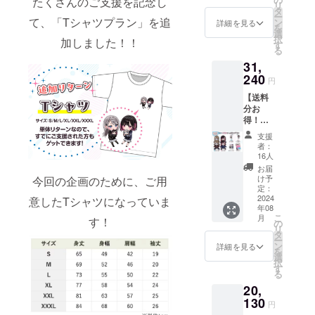
たくさんのご支援を記念し
せ内容に関
リ
XXL） ※
タ
ー
しては、プ
画像は
て、「Tシャツプラン」を追
ン
詳細を見る
を
イメー
選
ライバシー
択
加しました！！
ジで
す
ポリシーに
る
す。 金
31,
額には
準じて管理
消費税
240
させていた
円
（10%
だきます。
【送料
）と送
分お
料770円
得！ぬ
を含ん
いぐる
でおり
支援
みいっ
ます。
者：
ぱいプ
16人
ラン】
お届
送料分
け予
今回の企画のために、ご用
が割引
定：
になっ
2024
意したTシャツになっていま
年08
ている
こ
月
す！
お得な
の
リ
プラン
タ
ー
です。
ン
詳細を見る
を
・サン
選
択
キュー
す
る
レター
20,
・志乃
ぬいぐ
130
円
るみ2体