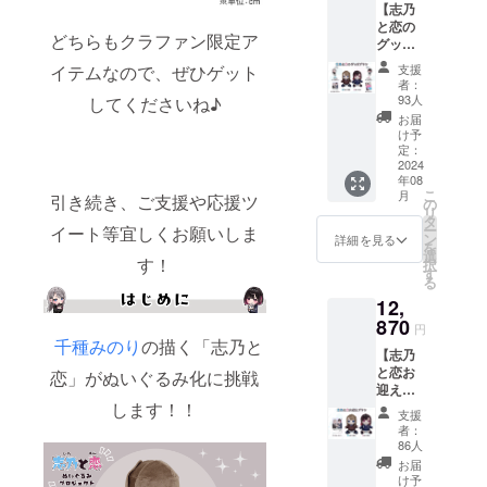
【志乃
・恋ぬ
と恋の
いぐる
どちらもクラファン限定ア
グッズ
み2体
プラ
・志乃
イテムなので、ぜひゲット
支援
ン】 ・
アクリ
者：
サン
ルキー
93人
してくださいね♪
キュー
ホル
お届
レター
ダー ・
け予
・志乃
恋アク
定：
ぬいぐ
2024
リル
年08
るみ ・
キーホ
こ
月
引き続き、ご支援や応援ツ
恋ぬい
ルダー
の
リ
ぐるみ
・タペ
タ
ー
イート等宜しくお願いしま
・志乃
スト
ン
詳細を見る
を
アクリ
リー 画
選
す！
択
ルキー
像はイ
す
る
ホル
メージ
12,
ダー ・
です。
恋アク
870
金額に
円
リル
は消費
千種みのり
の描く「志乃と
【志乃
キーホ
税
と恋お
ルダー
恋」がぬいぐるみ化に挑戦
（10%
迎えプ
・タペ
）を含
します！！
ラン】
スト
んでお
支援
・サン
リー 画
りま
者：
キュー
像はイ
す。
86人
レター
メージ
お届
・志乃
です。
け予