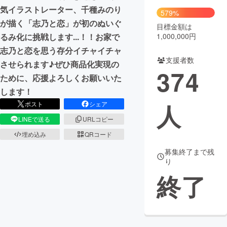
気イラストレーター、千種みのり
579%
が描く「志乃と恋」が初のぬいぐ
目標金額は
1,000,000円
るみ化に挑戦します...！！お家で
志乃と恋を思う存分イチャイチャ
支援者数
させられます♪ぜひ商品化実現の
374
ために、応援よろしくお願いいた
します！
人
ポスト
シェア
LINEで送る
URLコピー
埋め込み
QRコード
募集終了まで残
り
終了