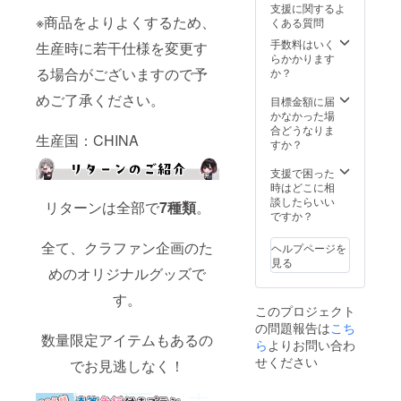
支援に関するよ
ださ
※商品をよりよくするため、
くある質問
い。 ●
宛名の
手数料はいく
生産時に若干仕様を変更す
必要が
らかかります
ない場
る場合がございますので予
か？
合は
めご了承ください。
「宛名
目標金額に届
不要」
かなかった場
とご記
合どうなりま
生産国：CHINA
入くだ
すか？
さい。
●恐縮で
支援で困った
すが、
時はどこに相
備考欄
談したらいい
リターンは全部で
7
種類
。
記入後
ですか？
の宛名
変更は
全て、クラファン企画のた
ヘルプページを
不可と
見る
なって
めのオリジナルグッズで
おりま
す。
す。 金
このプロジェクト
額には
の問題報告は
こち
消費税
数量限定アイテムもあるの
（10%
ら
よりお問い合わ
）と送
せください
でお見逃しなく！
料990円
を含ん
でおり