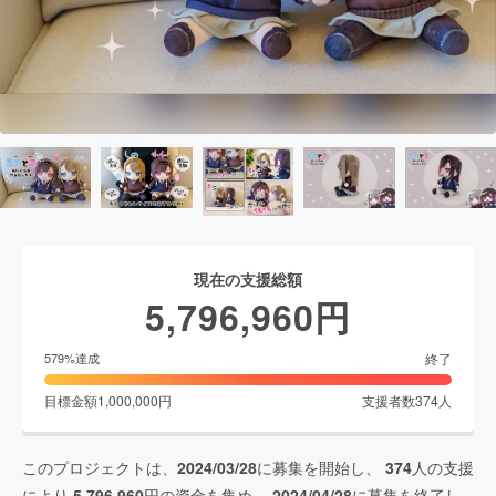
現在の支援総額
5,796,960
円
終了
579
%達成
目標金額
1,000,000
円
支援者数
374
人
このプロジェクトは、
2024/03/28
に募集を開始し、
374
人の支援
により
5,796,960
円の資金を集め、
2024/04/28
に募集を終了し