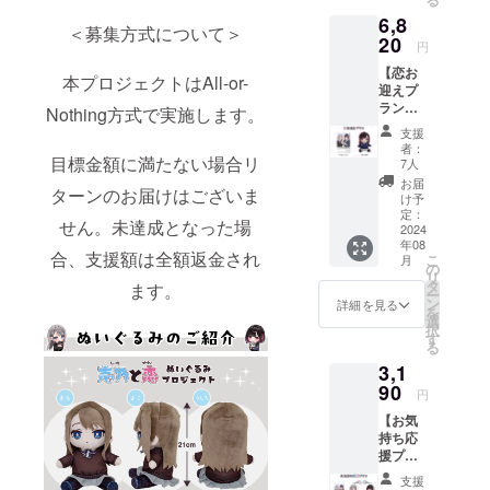
（10%
6,8
）と送
＜募集方式について＞
料770円
20
円
を含ん
【恋お
でおり
本プロジェクトはAll-or-
迎えプ
ます。
ラン】
Nothing方式で実施します。
・サン
支援
キュー
者：
レター
目標金額に満たない場合リ
7人
・恋ぬ
お届
ターンのお届けはございま
いぐる
け予
み 画像
定：
せん。未達成となった場
はイ
2024
年08
メージ
合、支援額は全額返金され
こ
月
です。
の
リ
金額に
タ
ます。
ー
は消費
ン
詳細を見る
を
税
選
択
（10%
す
る
）と送
3,1
料770円
を含ん
90
円
でおり
【お気
ます。
持ち応
援プラ
ン】 ・
支援