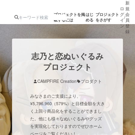
新
ロ
規
グ
会
プロジェクトを掲
はじ
プロジェクト
/
載するには
める
をさがす
イ
員
ン
登
録
人気のプロ
注目のリ
注目の新着プロ
募集終了が近いプ
もうすぐ公開
志乃と恋ぬいぐるみ
ジェクト
ターン
ジェクト
ロジェクト
されます
プロジェクト
アート・写真
音楽
CAMPFIRE Creation
プロダクト
みなさまのご支援により、
テクノロジー・ガジェット
ゲーム・サ
¥5,796,960（579%）と目標金額を大き
く上回り商品化をすることができまし
映像・映画
書籍・雑誌
た。他にも様々なぬいぐるみやグッズ
を実現化しておりますのでぜひホーム
ビジネス・起業
チャレンジ
ページをご覧ください！