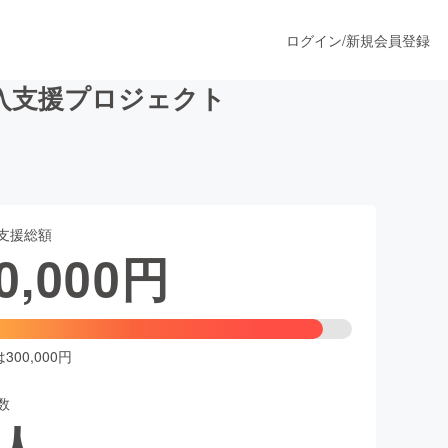
ログイン
/
新規会員登録
入支援プロジェクト
うすぐ公開されます
支援総額
プロダクト
0,000
円
ファッション
スポーツ
00,000円
数
ア
ソーシャルグッド
人