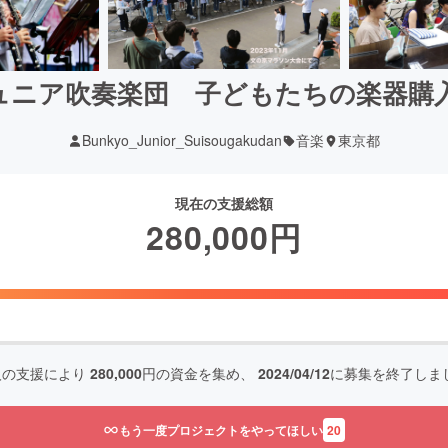
ュニア吹奏楽団 子どもたちの楽器購
Bunkyo_Junior_Suisougakudan
音楽
東京都
現在の支援総額
280,000
円
人の支援により
280,000
円の資金を集め、
2024/04/12
に募集を終了しま
もう一度プロジェクトをやってほしい
20