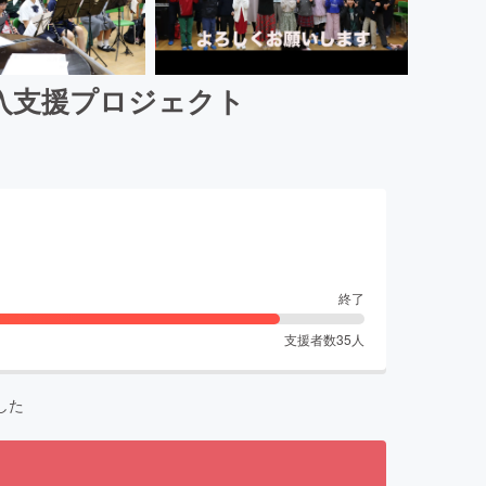
入支援プロジェクト
終了
支援者数
35
人
した