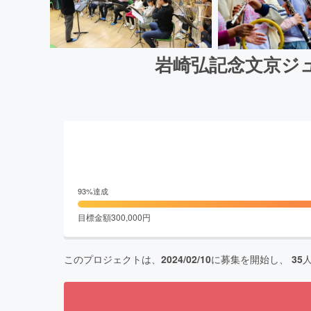
岩崎弘記念文京ジ
93
%達成
目標金額
300,000
円
このプロジェクトは、
2024/02/10
に募集を開始し、
35