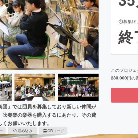
募集終
CAMPFIRE for Social Good
CAMPFIRE Creation
終
CAMPFIREふるさと納税
machi-ya
コミュニティ
このプロジェ
280,000
円の
楽団」では団員を募集しており新しい仲間が
。吹奏楽の楽器を購入するにあたり、その費
しくお願いいたします。
ピー
埋め込み
QRコード