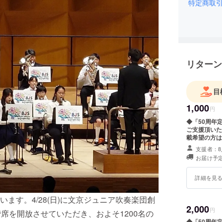
特定商取
リターン
目
1,000
円
◆「50周年
ご支援頂いた
載希望の方は
支援者：8
お届け予定
詳細を見
ます。4/28(日)に文京ジュニア吹奏楽団創
2,000
円
席を開放させていただき、およそ1200名の
◆「50周年