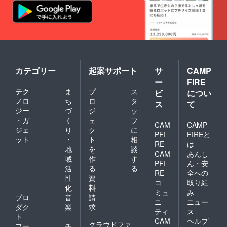
カテゴリー
起案サポート
サ
CAMP
ー
FIRE
テク
ま
プ
ス
ビ
につい
ノロ
ち
ロ
タ
ス
て
ジー
づ
ジ
ッ
・ガ
く
ェ
フ
CAM
CAMP
ジェ
り
ク
に
PFI
FIREと
ット
・
ト
相
RE
は
地
を
談
CAM
あんし
域
作
す
PFI
ん・安
活
る
る
RE
全への
性
資
コ
取り組
化
料
ミュ
み
プロ
音
請
ニ
ニュー
ダク
楽
求
ティ
ス
ト
CAM
ヘルプ
クラウドファ
フー
チ