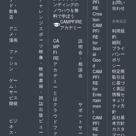
PFI
お問い
ンディングの
ド・
ャ
RE
合わせ
ノウハウを無
飲食
レ
Crea
料で学ぼう
店
ン
tion
各種規定
CAMPFIRE
ジ
CAM
アカデミー
アニ
ス
利用規
PFI
メ・
ポ
約
RE
漫画
ー
CA
説
細則
for
ツ
MP
明
プライ
Soci
ファ
映
FI
会
バシー
al
ッ
像
RE
・
ポリ
Goo
ショ
・
ア
相
シー
d
ン
映
カ
談
特定商
CAM
画
デ
会
取引法
PFI
ゲー
書
ミ
に基づ
RE
ム・
籍
ー
く表記
for
サー
・
と
情報セ
Ente
ビス
雑
は
キュリ
rtain
開発
誌
ク
サ
ティ方
men
出
ラ
ポ
針
t
版
ウ
ー
反社基
CAM
ビジ
ビ
ド
ト
本方針
PFI
ネ
ュ
フ
サ
カスタ
RE
ス・
ー
ァ
ー
マーハ
for