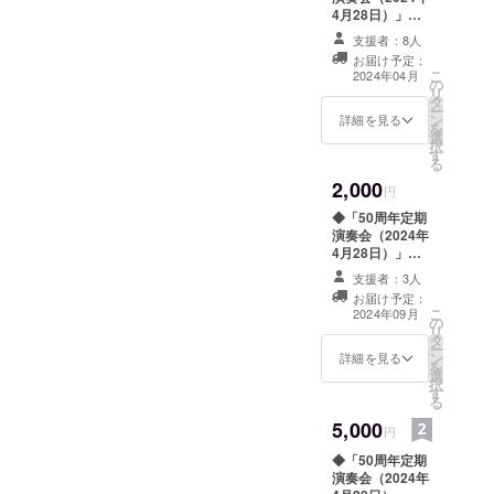
4月28日）」の
当日配布プログ
支援者：8人
ラムに ご支援頂
お届け予定：
いた方のお名前
こ
2024年04月
の
一覧を挟ませて
リ
タ
頂きます。
ー
ン
（ニックネーム
詳細を見る
を
選
を掲載希望の方
択
す
は備考欄にご記
る
入ください）
2,000
円
◆「50周年定期
演奏会（2024年
4月28日）」の
当日配布プログ
支援者：3人
ラムに ご支援
お届け予定：
頂いた方のお名
こ
2024年09月
の
前一覧を挟ませ
リ
タ
て頂きます。
ー
ン
（ニックネーム
詳細を見る
を
選
を掲載希望の方
択
す
は備考欄にご記
る
入ください）
5,000
◆「50周年記念
円
曲」をインター
◆「50周年定期
ネットで聴くこ
演奏会（2024年
とができます