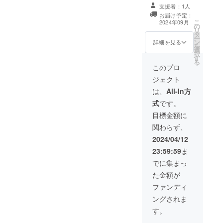
※「50周年記念
当日配布プログ
にてご連絡）
支援者：1人
曲」の配信、
ラムに ご支援
◆「特製グッズ
お届け予定：
グッズについて
頂いた方のお名
こ
セット」をお送
2024年09月
は 2024年9月
の
前一覧を挟ませ
リ
りします。 （ス
頃のご連絡、配
タ
て頂きます。
ー
テッカー、クリ
送を予定してお
ン
（ニックネーム
詳細を見る
を
アファイルを予
ります。
選
を掲載希望の方
択
定。現在作成中
す
は備考欄にご記
る
です。ステッ
入ください）
このプロ
カーはハガキサ
◆「50周年記念
イズ程度、クリ
ジェクト
曲」をインター
アファイルはA
ネットで聴くこ
は、
All-In方
４サイズを予定
とができます。
しています））
式
です。
（URLをメール
◆「楽団オリジ
にてご連絡）
目標金額に
ナルTシャツ」を
◆「特製グッズ
お送りします。
関わらず、
セット」をお送
（次回定期演奏
りします。 （ス
2024/04/12
会で団員が着用
テッカー、クリ
するものと同じ
23:59:59
ま
アファイルを予
デザインを予定
定。現在作成中
でに集まっ
しています。サ
です。ステッ
イズS、M、Lを
た金額が
カーはハガキサ
選択。選択がな
イズ程度、クリ
ファンディ
い場合はMサイ
アファイルはA
ズになります）
ングされま
４サイズを予定
※「50周年記念
しています））
す。
曲」の配信、
◆「楽団オリジ
グッズ・Tシャツ