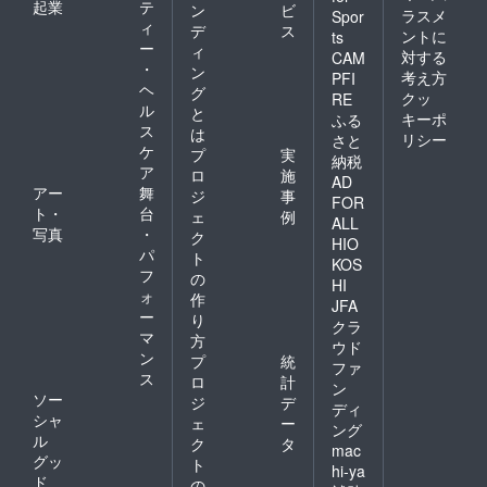
起業
テ
ン
ビ
ラスメ
Spor
ィ
デ
ス
ントに
ts
ー
ィ
対する
CAM
・
ン
考え方
PFI
ヘ
グ
クッ
RE
ル
と
キーポ
ふる
ス
は
リシー
さと
ケ
プ
実
納税
ア
ロ
施
AD
アー
舞
ジ
事
FOR
ト・
台
ェ
例
ALL
写真
・
ク
HIO
パ
ト
KOS
フ
の
HI
ォ
作
JFA
ー
り
クラ
マ
方
ウド
ン
プ
統
ファ
ス
ロ
計
ン
ソー
ジ
デ
ディ
シャ
ェ
ー
ング
ル
ク
タ
mac
グッ
ト
hi-ya
ド
の