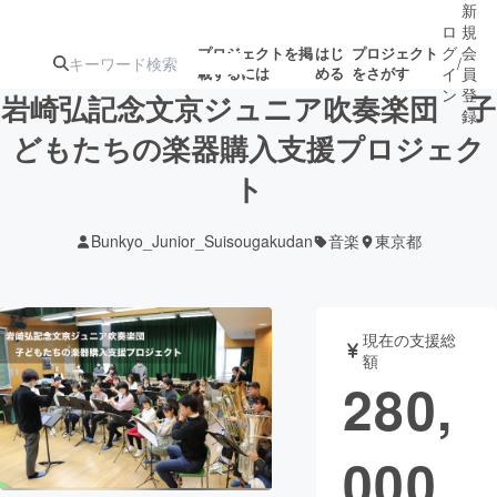
新
ロ
規
グ
会
プロジェクトを掲
はじ
プロジェクト
/
載するには
める
をさがす
イ
員
ン
登
岩崎弘記念文京ジュニア吹奏楽団 子
録
どもたちの楽器購入支援プロジェク
ト
人気のプロ
注目のリ
注目の新着プロ
募集終了が近いプ
もうすぐ公開
ジェクト
ターン
ジェクト
ロジェクト
されます
Bunkyo_Junior_Suisougakudan
音楽
東京都
アート・写真
音楽
現在の支援総
テクノロジー・ガジェット
ゲーム・サ
額
280,
映像・映画
書籍・雑誌
000
ビジネス・起業
チャレンジ