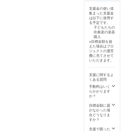
ナルTシャツ」を
については
お送りします。
支援金の使い道
2024年9月頃の
（次回定期演奏
集まった支援金
ご連絡、配送を
会で団員が着用
は以下に使用す
予定しておりま
するものと同じ
る予定です。
す。
デザインを予定
子どもたちの
しています。サ
吹奏楽の楽器
イズS、M、Lを
購入
選択。選択がな
※目標金額を超
い場合はMサイ
えた場合はプロ
ズになります。
ジェクトの運営
◆「50周年記念
費に充てさせて
誌」をお送りし
いただきます。
ます。 ※「50周
年記念曲」の配
信、グッズ・T
支援に関するよ
シャツ・記念誌
くある質問
については
2024年9月頃の
手数料はいく
ご連絡、配送を
らかかります
予定しておりま
か？
す。
目標金額に届
かなかった場
合どうなりま
すか？
支援で困った