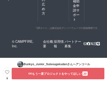
補助
広
金申
め
請サ
方
ポー
ト
「QRコード」は株式会社デンソーウェーブの登録商標です。
© CAMPFIRE,
会社概
採用情
パートナー
Inc.
要
報
募集
Bunkyo_Junior_Suisougakudan
さんへアンコール
もう一度プロジェクトをやってほしい
20
9