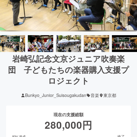
岩崎弘記念文京ジュニア吹奏楽
団 子どもたちの楽器購入支援プ
ロジェクト
Bunkyo_Junior_Suisougakudan
音楽
東京都
現在の支援総額
280,000
円
終了
93
%達成