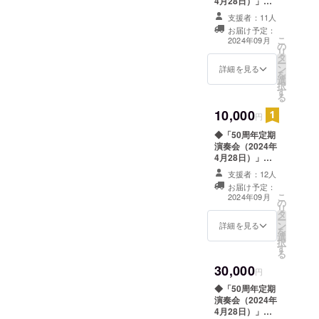
4月28日）」の
（URLをメール
当日配布プログ
にてご連絡）
支援者：11人
ラムに ご支援
※「50周年記念
お届け予定：
頂いた方のお名
曲」の配信につ
こ
2024年09月
の
前一覧を挟ませ
いては 2024
リ
タ
て頂きます。
年9月頃のご連絡
ー
ン
（ニックネーム
詳細を見る
を予定しており
を
選
を掲載希望の方
ます。
択
す
は備考欄にご記
る
入ください）
10,000
◆「50周年記念
円
曲」をインター
◆「50周年定期
ネットで聴くこ
演奏会（2024年
とができます。
4月28日）」の
(URLをメールに
当日配布プログ
てご連絡）
支援者：12人
ラムに ご支援
◆「特製グッズ
お届け予定：
頂いた方のお名
セット」をお送
こ
2024年09月
の
前一覧を挟ませ
りします。 （ス
リ
タ
て頂きます。
テッカー、クリ
ー
ン
（ニックネーム
詳細を見る
アファイルを予
を
選
を掲載希望の方
定。現在作成中
択
す
は備考欄にご記
です。ステッ
る
入ください）
カーはハガキサ
30,000
◆「50周年記念
円
イズ程度、クリ
曲」をインター
アファイルはA
◆「50周年定期
ネットで聴くこ
４サイズを予定
演奏会（2024年
とができます。
しています）
4月28日）」の
（URLをメール