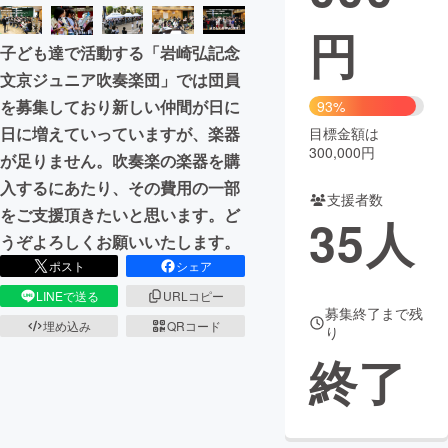
円
まちづくり・地域活性化
子ども達で活動する「岩崎弘記念
文京ジュニア吹奏楽団」では団員
CAMPFIRE for Social Good
CAMPFIRE Creation
を募集しており新しい仲間が日に
93%
CAMPFIREふるさと納税
machi-ya
コミュニティ
日に増えていっていますが、楽器
目標金額は
300,000円
が足りません。吹奏楽の楽器を購
入するにあたり、その費用の一部
支援者数
をご支援頂きたいと思います。ど
35
人
うぞよろしくお願いいたします。
ポスト
シェア
LINEで送る
URLコピー
募集終了まで残
埋め込み
QRコード
り
終了