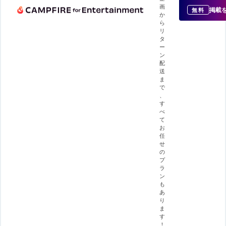
画
掲載
無料
か
ら
リ
タ
ー
ン
配
送
ま
で
、
す
べ
て
お
任
せ
の
プ
ラ
ン
も
あ
り
ま
す
！