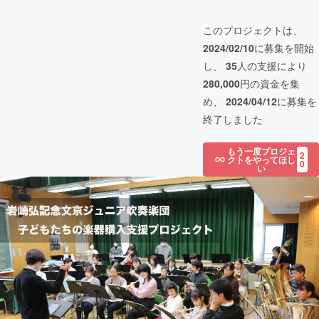
このプロジェクトは、
2024/02/10
に募集を開始
し、
35
人の支援により
280,000
円の資金を集
め、
2024/04/12
に募集を
終了しました
もう一度プロジェ
2
クトをやってほし
0
い