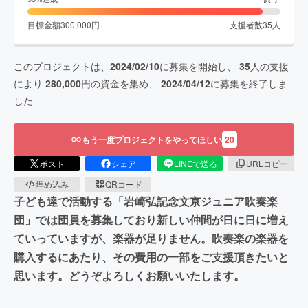
目標金額
300,000
円
支援者数
35
人
このプロジェクトは、
2024/02/10
に募集を開始し、
35
人の支援
により
280,000
円の資金を集め、
2024/04/12
に募集を終了しま
した
もう一度プロジェクトをやってほしい
20
ポスト
シェア
LINEで送る
URLコピー
埋め込み
QRコード
子ども達で活動する「岩崎弘記念文京ジュニア吹奏楽
団」では団員を募集しており新しい仲間が日に日に増え
ていっていますが、楽器が足りません。吹奏楽の楽器を
購入するにあたり、その費用の一部をご支援頂きたいと
思います。どうぞよろしくお願いいたします。