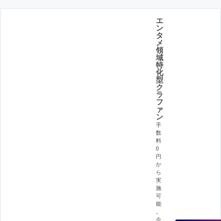
エ
ン
タ
メ
領
域
特
化
型
ク
ラ
フ
ァ
ン
手
数
料
0
円
か
ら
実
施
可
能
。
企