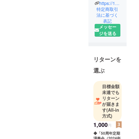
https://1974bjsbss.jp/
特定商取引
法に基づく
表記
メッセー
ジを送る
リターンを
選ぶ
目標金額
未達でも
リターン
が届きま
す
(All-in
方式)
1,000
円
◆「50周年定期
演奏会（2024年