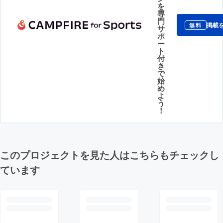
を
専
門
掲載
無料
サ
ポ
ー
ト
付
き
で
始
め
よ
う
！
このプロジェクトを見た人はこちらもチェックし
ています