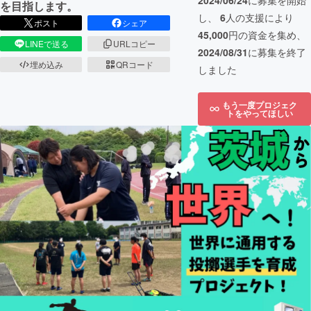
2024/06/24
に募集を開始
を目指します。
し、
6
人の支援により
ポスト
シェア
45,000
円の資金を集め、
LINEで送る
URLコピー
2024/08/31
に募集を終了
埋め込み
QRコード
しました
もう一度プロジェク
トをやってほしい