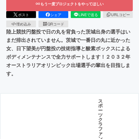
もう一度プロジェクトをやってほしい
ポスト
シェア
LINEで送る
URLコピー
埋め込み
QRコード
陸上競技円盤投で日の丸を背負った茨城出身の選手はい
まだ排出されていません。茨城で一番日の丸に近かった
女、日下望美が円盤投の技術指導と酸素ボックスによる
ボディメンテナンスで全力サポートします！２０３２年
オーストラリアオリンピック出場選手の輩出を目指しま
す。
ス
ポ
ー
ツ
ク
ラ
フ
ァ
ン