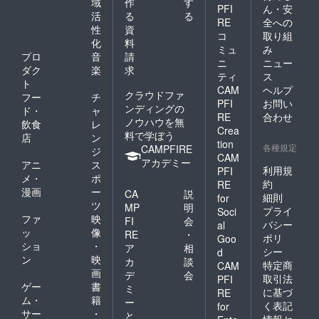
域
作
す
PFI
ん・安
ます！
活
る
る
RE
全への
性
資
コ
取り組
化
料
ミュ
み
プロ
音
請
ニ
ニュー
ダク
楽
求
ティ
ス
ト
CAM
ヘルプ
クラウドファ
フー
チ
PFI
お問い
ンディングの
ド・
ャ
RE
合わせ
ノウハウを無
飲食
レ
Crea
料で学ぼう
店
ン
tion
各種規定
CAMPFIRE
ジ
CAM
アカデミー
アニ
ス
利用規
PFI
メ・
ポ
約
RE
漫画
ー
CA
説
細則
for
ツ
MP
明
プライ
Soci
ファ
映
FI
会
バシー
al
ッ
像
RE
・
ポリ
Goo
ショ
・
ア
相
シー
d
ン
映
カ
談
特定商
CAM
画
デ
会
取引法
PFI
ゲー
書
ミ
に基づ
RE
ム・
籍
ー
く表記
for
サー
・
と
情報セ