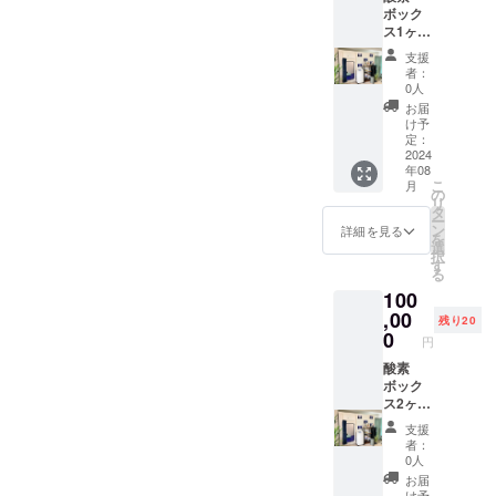
戴いた
ボック
ます！
しま
ス1ヶ月
場所：
す。 日
フリー
WILLBE
程は後
支援
パス (1
THROW
日調整
者：
回上限
CLUB
0人
のご連
60分利
の活動
絡を差
お届
用) ・高
場所も
け予
し上げ
気圧酸
しくは
定：
ます。
素ボッ
2024
支援者
年08
クスの
様の近
こ
月
ご利用
くの投
の
リ
券のリ
げがで
タ
ー
ターン
きる運
ン
詳細を見る
を
になり
動場な
選
択
ます ・
ど 所要
す
る
場所：
時間：
100
土浦市
３時間
神立中
,00
内容：
残り20
央３－
投げ練
0
円
４ー１
習、ド
・支援
酸素
リル、
者様の
ボック
ウエイ
交通費
ス2ヶ月
トト
や滞在
フリー
レーニ
支援
費：支
パス (1
ング 持
者：
援者様
回上限
ち物：
0人
の交通
60分利
スロー
お届
費や滞
用) ・高
シュー
け予