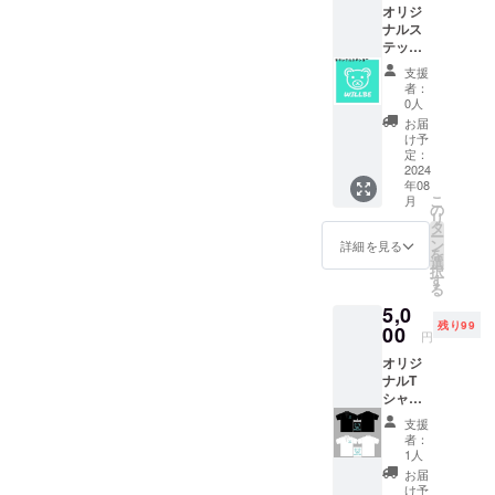
オリジ
ナルス
テッ
カー
支援
２枚
者：
・
0人
WILLB
お届
のオリ
け予
ジナル
定：
ステッ
2024
年08
カー1枚
こ
月
・
の
リ
WILLBE
タ
ー
THROW
ン
詳細を見る
を
CLUB
選
択
のオリ
す
る
ジナル
5,0
ステッ
残り99
カー1枚
00
円
・サイ
オリジ
ズ：4セ
ナルT
ンチ×４
シャツ
センチ
WILLBE
支援
と
者：
WILLBE
1人
THROW
お届
CLUB
け予