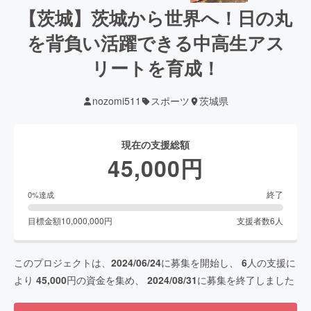
【茨城】茨城から世界へ！日の丸
を背負い活躍できる中高生アス
リートを育成！
nozomi511
スポーツ
茨城県
現在の支援総額
45,000
円
終了
0
%達成
目標金額
10,000,000
円
支援者数
6
人
このプロジェクトは、
2024/06/24
に募集を開始し、
6
人の支援に
より
45,000
円の資金を集め、
2024/08/31
に募集を終了しました