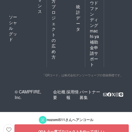
方
ウド
ン
プ
統
ファ
ス
ロ
計
ン
ソー
ジ
デ
ディ
シャ
ェ
ー
ング
ル
ク
タ
mac
グッ
ト
hi-ya
ド
の
補助
広
金申
め
請サ
方
ポー
ト
「QRコード」は株式会社デンソーウェーブの登録商標です。
© CAMPFIRE,
会社概
採用情
パートナー
Inc.
要
報
募集
nozomi511
さんへアンコール
もう一度プロジェクトをやってほしい