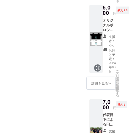
る
年１２
意いた
5,0
月末日
しまし
残り98
まで ・
00
た。 ・
円
受講方
サイズ
オリジ
法：
展開はS
ナルポ
WILLBE
～３Lま
ロシャ
店舗に
でをご
ツ ・ホ
て実施
用意い
支援
ワイト
ボブス
たしま
者：
とブ
レー元
した。
2人
ラック
日本代
・画像
お届
の2色か
表、元
はイ
け予
らお選
オリン
定：
メージ
びいた
2024
ピック
です。T
年08
だけま
強化指
シャツ
こ
月
す。 ・
定選手
の
のリ
リ
サイズ
である
タ
ターン
ー
はS～３
日下に
ン
になり
詳細を見る
を
Lまでご
よる
選
ます。
択
用意し
パーソ
す
る
ており
ナルト
7,0
ます。
レーニ
残り5
00
ング！
円
代表日
下によ
る円盤
投マン
支援