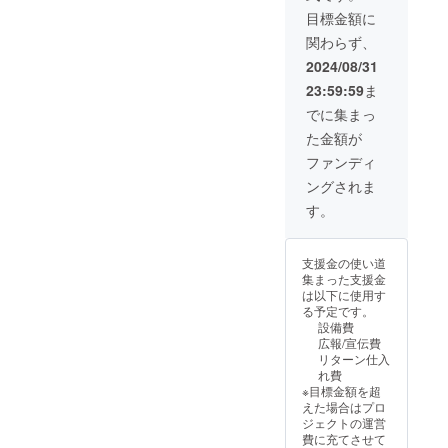
溶解型
クスは
集内容
ターン
目標金額に
酸素と
高気圧
は以下
になり
関わらず、
いう小
状態を
の通り
ます ・
さな酸
作り上
です。
場所：
2024/08/31
素が、
げるこ
掲載期
土浦市
23:59:59
ま
毛細血
とに
間：
神立中
管まで
よっ
2024年
央３－
でに集まっ
行き渡
て、酸
９月～
４ー１
た金額が
り細胞
素が身
2025年
・支援
ひとつ
体に染
12月 掲
者様の
ファンディ
一つが
み込み
載箇
交通費
ングされま
元気
やすく
所：ス
や滞在
に！ ・
なる仕
タッフ
費：支
す。
酸素は
組みを
ウエア
援者様
血中乳
利用し
裏面 募
の交通
酸を分
た装置
集枠：6
費や滞
支援金の使い道
解する
になり
枠 価
在費は
集まった支援金
作用が
ます！
格：1枠
各自で
は以下に使用す
あり疲
・酸素
10万円
ご負担
る予定です。
労回復
ボック
※画像は
くださ
設備費
につな
スでは
イメー
いま
広報/宣伝費
がった
溶解型
ジにな
せ。 ・
リターン仕入
り、酸
酸素と
りま
ご予約
れ費
素が身
いう小
す。 ★
方法：
※目標金額を超
体にた
さな酸
オフィ
当店専
えた場合はプロ
くさん
素が、
シャル
用予約
ジェクトの運営
あるこ
毛細血
スポン
ページ
費に充てさせて
とでリ
管まで
サーと
より予