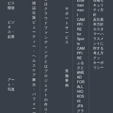
Ente
ビス
雑
は
キュリ
rtain
開発
誌
ク
サ
ティ方
men
出
ラ
ポ
針
t
版
ウ
ー
反社基
CAM
ビジ
ビ
ド
ト
本方針
PFI
ネ
ュ
フ
サ
カスタ
RE
ス・
ー
ァ
ー
マーハ
for
起業
テ
ン
ビ
ラスメ
Spor
ィ
デ
ス
ントに
ts
ー
ィ
対する
CAM
・
ン
考え方
PFI
ヘ
グ
クッ
RE
ル
と
キーポ
ふる
ス
は
リシー
さと
ケ
プ
実
納税
ア
ロ
施
AD
アー
舞
ジ
事
FOR
ト・
台
ェ
例
ALL
写真
・
ク
HIO
パ
ト
KOS
フ
の
HI
ォ
作
JFA
ー
り
クラ
マ