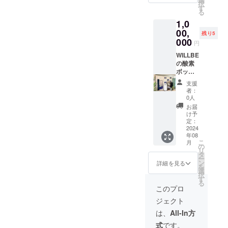
択
年１０
方法：
ズンに
す
る
月末日
当店専
着用す
1,0
まで 酸
用予約
るス
素ボッ
ページ
タッフ
00,
残り5
クスと
より予
ウエア
000
円
は ・酸
約をお
にて掲
素ボッ
願いい
載いた
WILLBE
クスは
たしま
だける
の酸素
高気圧
す。予
オフィ
ボック
状態を
約ペー
シャル
ス２年
支援
作り上
ジにつ
パート
間フ
者：
げるこ
きまし
ナー
リーパ
0人
とに
ては、
パート
ス ・年
お届
よっ
後日詳
ナー 様
間利用
け予
て、酸
細をお
を募集
券を１
定：
素が身
送りい
いたし
年ごと
2024
年08
体に染
たしま
ます！
に発行
こ
月
み込み
す。 有
WILLBE
・郵送
の
リ
やすく
効期
THROW
にてお
タ
ー
なる仕
限：２
CLUB
届けい
ン
詳細を見る
を
組みを
０２４
での活
たしま
選
択
利用し
年１０
動の際
す。 ・
す
る
た装置
月末日
は、全
高気圧
このプロ
になり
まで 酸
国どこ
酸素
ジェクト
ます！
素ボッ
でも着
ボック
・酸素
クスと
用いた
スのご
は、
All-In方
ボック
は ・酸
しま
利用券
式
です。
スでは
素ボッ
す。 募
のリ