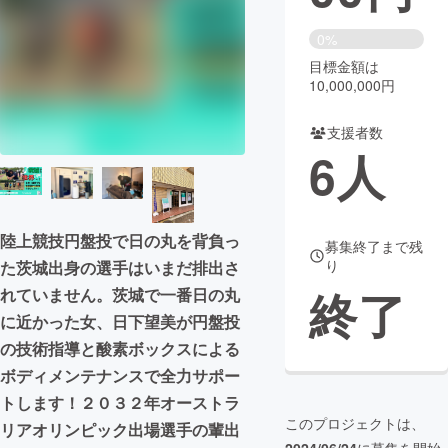
まちづくり・地域活性化
0%
目標金額は
10,000,000円
CAMPFIRE for Social Good
CAMPFIRE Creation
CAMPFIREふるさと納税
machi-ya
コミュニティ
支援者数
6
人
陸上競技円盤投で日の丸を背負っ
募集終了まで残
り
た茨城出身の選手はいまだ排出さ
終了
れていません。茨城で一番日の丸
に近かった女、日下望美が円盤投
の技術指導と酸素ボックスによる
ボディメンテナンスで全力サポー
トします！２０３２年オーストラ
このプロジェクトは、
リアオリンピック出場選手の輩出