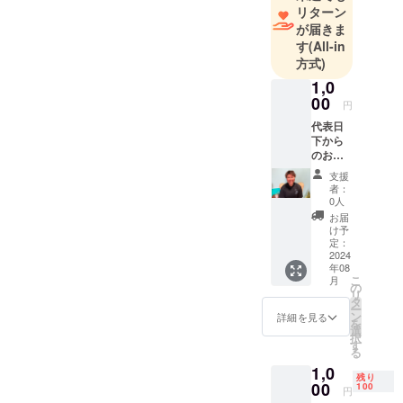
リターン
が届きま
す
(All-in
方式)
1,0
00
円
代表日
下から
のお礼
の動画
支援
・収録
者：
時間：
0人
約３分
お届
・提供
け予
方法：
定：
メール
2024
年08
にて動
こ
月
画視聴
の
リ
用の
タ
ー
URL
ン
詳細を見る
を
選
択
す
る
1,0
残り
00
100
円