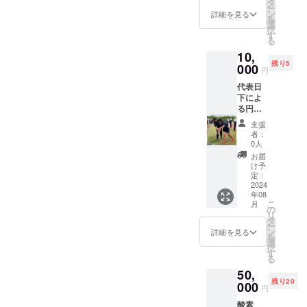
WILLBE
きる運
タ
ー
THROW
動場な
ン
詳細を見る
を
CLUB
ど 所要
選
択
の活動
時間：
す
る
報告書
２時間
10,
を年１
内容：
残り5
回、２
000
投げ練
円
年間お
習、ド
代表日
送りい
リル 持
下によ
たしま
ち物：
る円盤
す。
スロー
投出張
シュー
支援
マン
ズ、円
者：
ツーマ
盤（お
0人
ン指導
持ちで
お届
（３時
あれ
け予
間）
定：
ば）、
（ウエ
2024
メモ、
年08
イトト
筆記用
こ
月
レーニ
の
具など
リ
ングあ
タ
※注意事
ー
り） 日
ン
項：交
詳細を見る
を
下によ
選
通費、
択
る円盤
す
宿泊費
る
投の出
（遠方
50,
張マン
の場
残り20
ツーマ
000
合）は
円
ン指導
別途頂
酸素
を行い