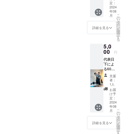
のオリ
定：
ジナル
2024
年08
ロゴが
こ
月
入ったT
の
リ
シャツ
タ
ー
をご用
ン
詳細を見る
を
意いた
選
択
しまし
す
る
た。 オ
5,0
モテ面
には
00
円
WILLBE
代表日
のロ
下によ
ゴ、ウ
る60分
ラ面に
パーソ
は
支援
ナルト
WILLBE
者：
レーニ
THROW
1人
ング1回
CLUB
お届
・所要
のロゴ
け予
時間：
を掲
定：
６０分
2024
載！ ・
年08
・回
カラー
こ
月
数：１
はホワ
の
リ
回 ・有
イトと
タ
ー
効期
ブラッ
ン
詳細を見る
を
限：２
クの2色
選
択
０２４
をご用
す