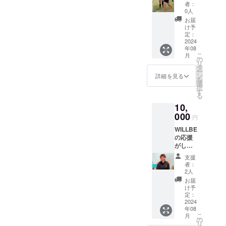
ツーマ
者：
ン指導
0人
（２時
お届
間）
け予
（ウエ
定：
イトト
2024
年08
レーニ
こ
月
ングな
の
リ
し） 日
タ
ー
下によ
ン
詳細を見る
を
る円盤
選
択
投の出
す
る
張マン
10,
ツーマ
ン指導
000
円
を行い
WILLBE
ます！
の応援
場所：
がした
WILLBE
い！ お
THROW
支援
礼のお
CLUB
者：
手紙を
の活動
2人
代表日
場所も
お届
下より
しくは
け予
お送り
支援者
定：
いたし
2024
様の近
年08
ます。
くの投
こ
月
また、
げがで
の
リ