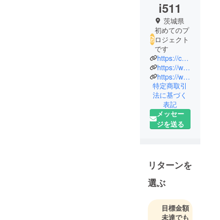
i511
茨城県
初めてのプ
ロジェクト
です
https://coubic.com/willbe2024
https://www.instagram.com/willbe.o2.2024/
https://www.instagram.com/willbe_throw_club/
特定商取引
法に基づく
表記
メッセー
ジを送る
リターンを
選ぶ
目標金額
未達でも