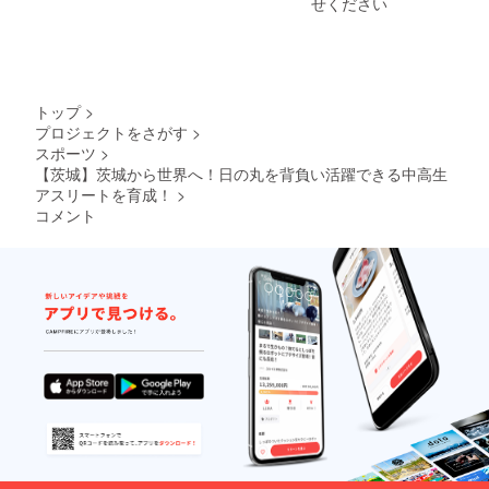
せください
睡眠を
やすく
すると
なる仕
通常の
組みを
睡眠を
利用し
６時間
た装置
とった
になり
トップ
>
のと同
ます！
プロジェクトをさがす
>
じ効果
・酸素
スポーツ
>
がある
ボック
と言わ
スでは
【茨城】茨城から世界へ！日の丸を背負い活躍できる中高生
れてい
溶解型
アスリートを育成！
>
ます！
酸素と
コメント
いう小
さな酸
素が、
毛細血
管まで
行き渡
り細胞
ひとつ
一つが
元気
に！ ・
酸素は
血中乳
酸を分
解する
作用が