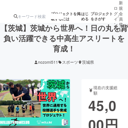
新
ロ
規
グ
会
プロジェクトを掲
はじ
プロジェクト
/
載するには
める
をさがす
イ
員
ン
登
【茨城】茨城から世界へ！日の丸を背
録
負い活躍できる中高生アスリートを
育成！
人気のプロ
注目のリ
注目の新着プロ
募集終了が近いプ
もうすぐ公開
ジェクト
ターン
ジェクト
ロジェクト
されます
nozomi511
スポーツ
茨城県
アート・写真
音楽
現在の支援総
テクノロジー・ガジェット
ゲーム・サ
額
45,0
映像・映画
書籍・雑誌
00
円
ビジネス・起業
チャレンジ