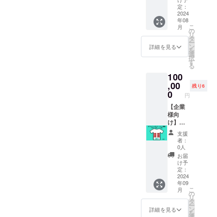
在費は
気圧酸
ズ、円
定：
各自で
素ボッ
2024
盤（お
年08
ご負担
クスの
持ちで
こ
月
くださ
ご利用
あれ
の
リ
いま
券のリ
ば）、
タ
ー
せ。 ・
ターン
メモ、
ン
詳細を見る
を
ご予約
になり
筆記用
選
択
方法：
ます ・
具など
す
る
当店専
場所：
※注意事
100
用予約
土浦市
項：交
ページ
神立中
,00
通費、
残り6
より予
央３－
宿泊費
0
円
約をお
４ー１
（遠方
願いい
・支援
【企業
の場
たしま
者様の
様向
合）は
す。予
交通費
け】オ
別途頂
約ペー
や滞在
フィ
戴いた
支援
ジにつ
費：支
シャル
しま
者：
きまし
援者様
スポン
す。 日
0人
ては、
の交通
サー募
程調整
お届
後日詳
費や滞
集
に関し
け予
細をお
在費は
WILLBE
て後日
定：
送りい
各自で
THROW
2024
ご連絡
年09
たしま
ご負担
CLUB
差し上
こ
月
す。 有
くださ
での、
げま
の
リ
効期
いま
2024年
す。
タ
ー
限：２
せ。 ・
～2025
ン
詳細を見る
を
０２４
ご予約
年シー
選