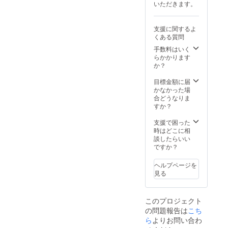
いただきます。
ラック
行き渡
して掲
約をお
ス状態
り細胞
載いた
願いい
にな
ひとつ
だける
たしま
支援に関するよ
り、酸
一つが
企業様
す。予
くある質問
素ボッ
元気
へお願
約ペー
クスで
に！ ・
い ご支
ジにつ
手数料はいく
２時間
酸素は
援いた
きまし
らかかります
睡眠を
血中乳
だく際
ては、
か？
すると
酸を分
には、
後日詳
通常の
解する
企業名
細をお
目標金額に届
睡眠を
作用が
と代表
送りい
かなかった場
６時間
あり疲
者様の
たしま
合どうなりま
とった
労回復
お名前
す。 酸
すか？
のと同
につな
をご記
素ボッ
じ効果
がった
載くだ
クスと
支援で困った
がある
り、酸
さいま
は ・酸
時はどこに相
と言わ
素が身
せ。
素ボッ
談したらいい
れてい
体にた
クスは
ですか？
ます！
くさん
高気圧
あるこ
状態を
ヘルプページを
とでリ
作り上
見る
ラック
げるこ
ス状態
とに
にな
よっ
このプロジェクト
り、酸
て、酸
の問題報告は
素ボッ
素が身
こち
クスで
体に染
ら
よりお問い合わ
２時間
み込み