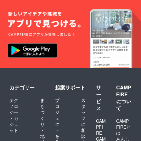
あり疲
労回復
につな
がった
り、酸
素が身
体にた
くさん
あるこ
とでリ
ラック
ス状態
にな
り、酸
素ボッ
クスで
２時間
カテゴリー
起案サポート
サ
CAMP
睡眠を
ー
FIRE
すると
通常の
テク
ま
プ
ス
ビ
につい
睡眠を
ノロ
ち
ロ
タ
ス
て
６時間
ジー
づ
ジ
ッ
とった
・ガ
く
ェ
フ
のと同
CAM
CAMP
ジェ
り
ク
に
じ効果
PFI
FIREと
ット
・
ト
相
がある
RE
は
と言わ
地
を
談
CAM
あんし
れてい