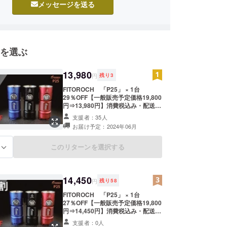
メッセージを送る
行っていきたいと思ってます。
援の程よろしくお願いいたします。
を選ぶ
13,980
円
残り
3
FITOROCH 「P25」 × 1台
29％OFF【一般販売予定価格19,800
円⇒13,980円】消費税込み・配送料
込み カラー：ブルー・ブラック・
支援者：35人
レッド 商品：次世代型高性能LEDラ
お届け予定：2024年06月
イト 懐中電灯 キャンプ・アウトド
ア・災害時・緊急時・防犯・夜の散
歩・ペットの散歩・夜間の作業など
このリターンを選択する
る
日常のあらゆる場面で活躍します。
〇付属品 26350バッテリー・USB
ケーブル・ホルスター・ストラッ
プ・Oリング（交換用）
14,450
円
残り
58
FITOROCH 「P25」 × 1台
27％OFF【一般販売予定価格19,800
円⇒14,450円】消費税込み・配送料
込み カラー：ブルー・ブラック・
支援者：0人