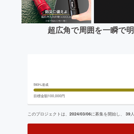
超広角で周囲を一瞬で明
593
%達成
目標金額
100,000
円
このプロジェクトは、
2024/03/06
に募集を開始し、
39