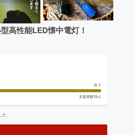
型高性能LED懐中電灯！
終了
支援者数
39
人
した