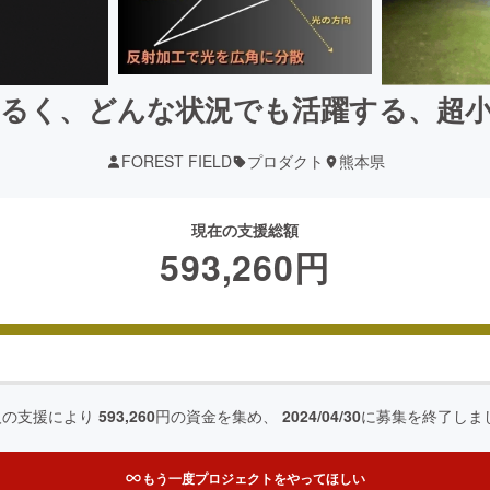
るく、どんな状況でも活躍する、超小
FOREST FIELD
プロダクト
熊本県
現在の支援総額
593,260
円
人の支援により
593,260
円の資金を集め、
2024/04/30
に募集を終了しま
もう一度プロジェクトをやってほしい