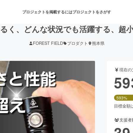
プロジェクトを掲載するには
プロジェクトをさがす
るく、どんな状況でも活躍する、超小
FOREST FIELD
プロダクト
熊本県
注目のリターン
注目の新着プロジェクト
募集終了が近いプロジェクト
も
現在の
音楽
舞台・パフォーマンス
59
ゲーム・サービス開発
フード・飲食店
593%
書籍・雑誌出版
アニメ・漫画
目標金額は1
支援者
チャレンジ
ビューティー・ヘルスケ
39