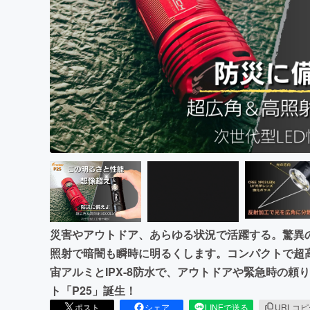
まちづくり・地域活性化
災害やアウトドア、あらゆる状況で活躍する。驚異の30
照射で暗闇も瞬時に明るくします。コンパクトで超
宙アルミとIPX-8防水で、アウトドアや緊急時の頼
ト「P25」誕生！
ポスト
シェア
LINEで送る
URLコ