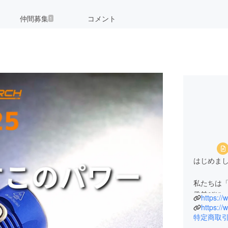
仲間募集
コメント
1
はじめまして
私たちは
発並びに
https:/
売り、EC
https://
特定商取
今後も私