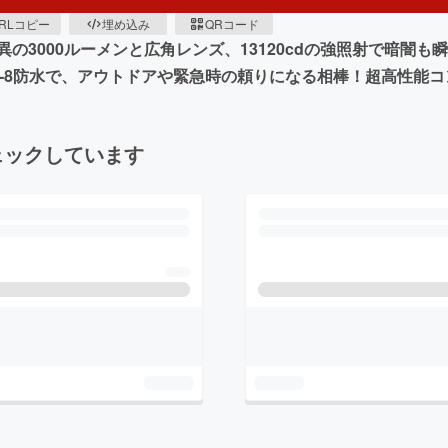
RLコピー
埋め込み
QRコード
の3000ルーメンと広角レンズ、13120cdの強照射で暗闇
X-8防水で、アウトドアや緊急時の頼りになる相棒！超高性能コン
ェックしています