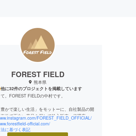
FOREST FIELD
熊本県
他に32件のプロジェクトを掲載しています
。FOREST FIELDの中村です。
「豊かで楽しい生活」をモットーに、自社製品の開
、海外で面白い商品を探して輸入販売、代理店、卸
/www.instagram.com/FOREST_FIELD_OFFICIAL/
販売を主に行っております。
www.forestfield-official.com/
引法に基づく表記
たちの商品を通してより快適に生活するための新し