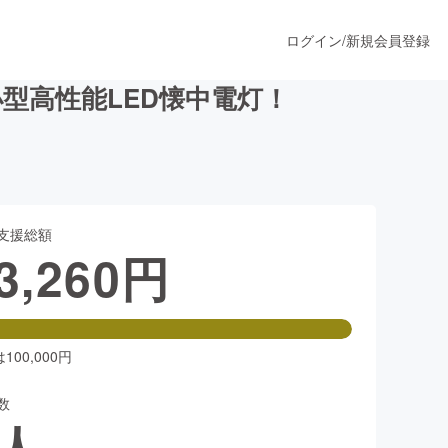
ログイン
/
新規会員登録
型高性能LED懐中電灯！
うすぐ公開されます
支援総額
プロダクト
3,260
円
ファッション
スポーツ
00,000円
数
ア
ソーシャルグッド
人