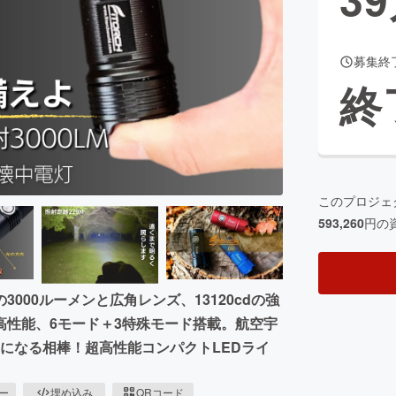
募集終
CAMPFIRE for Social Good
CAMPFIRE Creation
終
CAMPFIREふるさと納税
machi-ya
コミュニティ
このプロジェ
593,260
円の
00ルーメンと広角レンズ、13120cdの強
高性能、6モード＋3特殊モード搭載。航空宇
りになる相棒！超高性能コンパクトLEDライ
ピー
埋め込み
QRコード