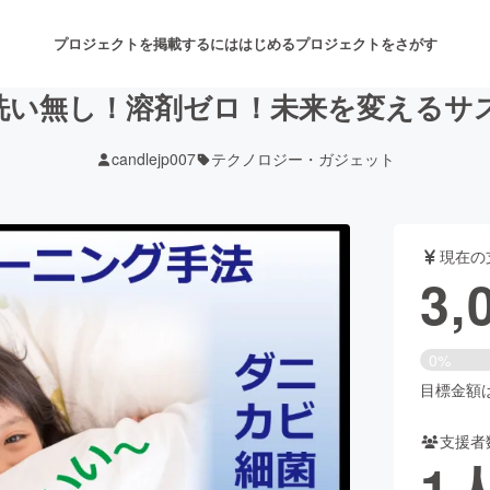
プロジェクトを掲載するには
はじめる
プロジェクトをさがす
洗い無し！溶剤ゼロ！未来を変えるサ
candlejp007
テクノロジー・ガジェット
注目のリターン
注目の新着プロジェクト
募集終了が近いプロジェクト
も
現在の
音楽
舞台・パフォーマンス
3,
ゲーム・サービス開発
フード・飲食店
0%
書籍・雑誌出版
アニメ・漫画
目標金額は1
支援者
チャレンジ
ビューティー・ヘルスケ
1