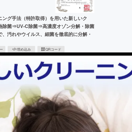
ニング手法（特許取得）を用いた新しいク
除菌⇒UV-C除菌⇒高濃度オゾン分解・除菌
で、汚れやウイルス、細菌を徹底的に分解・
ピー
埋め込み
QRコード