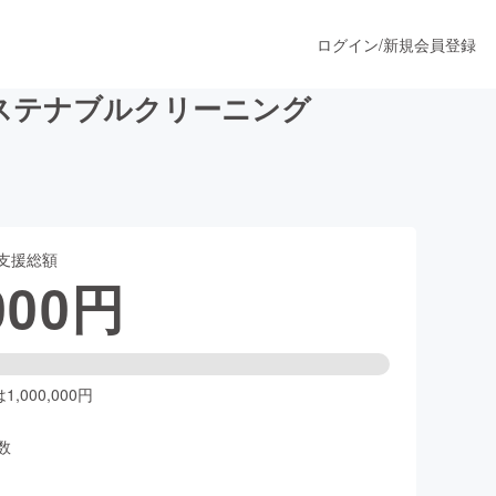
ログイン
/
新規会員登録
ステナブルクリーニング
うすぐ公開されます
支援総額
プロダクト
000
円
ファッション
スポーツ
,000,000円
数
ア
ソーシャルグッド
人