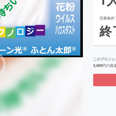
募集終
CAMPFIRE for Social Good
CAMPFIRE Creation
終
CAMPFIREふるさと納税
machi-ya
コミュニティ
このプロジェ
3,000
円の資