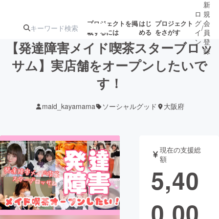
新
ロ
規
グ
会
プロジェクトを掲
はじ
プロジェクト
/
載するには
める
をさがす
イ
員
ン
登
【発達障害メイド喫茶スターブロッ
録
サム】実店舗をオープンしたいで
す！
人気のプロ
注目のリ
注目の新着プロ
募集終了が近いプ
もうすぐ公開
ジェクト
ターン
ジェクト
ロジェクト
されます
maid_kayamama
ソーシャルグッド
大阪府
アート・写真
音楽
現在の支援総
テクノロジー・ガジェット
ゲーム・サ
額
5,40
映像・映画
書籍・雑誌
0,00
ビジネス・起業
チャレンジ