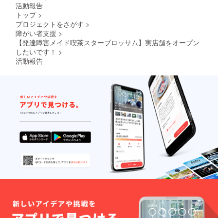
ります
【必ず
リーサ
セット
活動報告
サンプ
備考欄
イズ）
or(C)ご
トップ
>
ル画像
にアカ
⑦クラ
帰宅不
プロジェクトをさがす
>
はイ
ウント
ウド
可能の
障がい者支援
>
メージ
名】を
ファン
ため遠
となり
書いて
ディン
隔デー
【発達障害メイド喫茶スターブロッサム】実店舗をオープン
ます。
くださ
グご支
タ・郵
したいです！
>
デザイ
い。 ※
援 表彰
送での
活動報告
ンはそ
返礼品
状 ⑧メ
返礼希
の時最
で不要
ンバー
望
適なデ
なもの
全員の
⑥【オ
ザイン
がある
ブロマ
プショ
を施さ
場合は
イド＆
ンより
せてい
ご連絡
手作り
お選び
ただき
くださ
写真た
くださ
ます
いま
て ⑨お
い】オ
せ。 ※
手紙 ⑩
リジナ
返礼品
ほなみ
ルTシャ
でご帰
三味線
ツ（白
宅可能
演奏動
or黒or
な品
画 (約
ピン
（④・
3分）
ク） ⑦
⑤）を
⑪ぷっ
クラウ
お選び
ぷゆー
ドファ
の場合
プロ
ンディ
は、ご
ジェク
ングご
来店予
ト シ
支援 表
約を必
ングル
彰状 ⑧