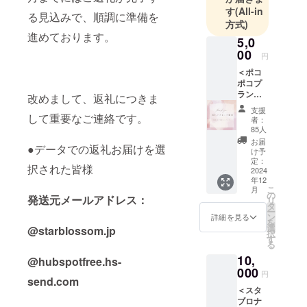
す。
す
(All-in
る見込みで、順調に準備を
方式)
進めております。
※当団体は支
5,0
援機関では
00
円
ありませ
＜ポコ
ん。発達障
ポコプ
ラン＞
改めまして、返礼につきま
害当事者が
①代
支援
オープンす
表・副
して重要なご連絡です。
者：
代表か
るメイド喫
85人
らのお
お届
茶という空
●データでの返礼お届けを選
礼メッ
け予
間を提供し
セージ
定：
択された皆様
動画
2024
ておりま
年12
※SNSア
す。
こ
月
カウン
の
発送元メールアドレス：
リ
トがあ
タ
ー
る方は
ン
発達障害が
詳細を見る
を
【必ず
選
@starblossom.jp
ある女性が
択
備考欄
す
る
にアカ
経験する”生
10,
ウント
@hubspotfree.hs-
きづらさ”を
名】を
000
円
感じながら
send.com
書いて
＜スタ
くださ
も、ライフ
ブロナ
い。 ※