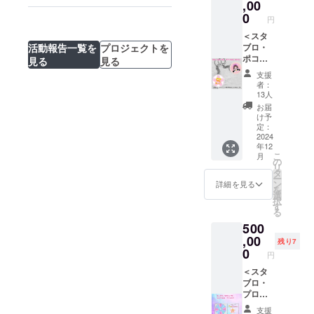
ジナル
,00
品でご
ります
７名のメン
オープン店内に
クリア
帰宅不
0
サンプ
円
バーが在籍
て感謝を込めて
ファイ
要の場
ル画像
ル
＜スタ
していま
皆様のお名前・
合はオ
はイ
※SNSア
ブロ・
活動報告一覧を
プロジェクトを
プショ
お名刺など掲載
メージ
す。
カウン
ポコプ
ン欄に
見る
見る
となり
いたします。
お手伝いさ
トがあ
ラン＞
て、
ます。
支援
る方は
①代
データ
んボラン
デザイ
者：
【必ず
表・副
もしく
ンはそ
13人
ティア等、
備考欄
代表か
は郵送
の時最
お届
多数の方が
にアカ
らのお
のメ
適なデ
け予
ウント
礼メッ
ニュー
定：
ザイン
協力してく
名】を
セージ
2024
をお選
を施さ
ださり、
年12
書いて
動画 ②
びくだ
せてい
こ
月
くださ
記念写
様々な人達
さいま
の
ただき
リ
い。 ※
真デー
せ。 ※
タ
ます。
の繋がりも
ー
返礼品
タ（3種
ご紹介
ン
詳細を見る
を
あります。
で不要
類） ③
させて
選
択
なもの
チェキ
いただ
す
る
がある
（3種
いてお
どんな障害
500
場合は
類） ④
ります
であって
ご連絡
オリジ
,00
サンプ
残り7
くださ
ナルア
ル画像
0
も、生きづ
円
いま
クリル
はイ
らさがあっ
せ。 な
キーホ
＜スタ
メージ
お、上
ルダー
ブロ・
ても
となり
記返礼
⑤【オ
プロミ
ます。
自分の気持
品でご
プショ
スプラ
デザイ
支援
ちに正直