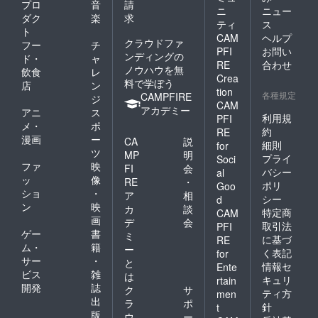
びくだ
【必ず
星設計
プロ
音
請
ニ
ニュー
さいま
備考欄
書極秘
ダク
楽
求
ティ
ス
せ。 ※
にアカ
データ
ト
ご紹介
ウント
⑭ポコ
CAM
ヘルプ
クラウドファ
フー
チ
させて
名】を
星通貨
PFI
お問い
ンディングの
ド・
ャ
いただ
書いて
キーホ
RE
合わせ
ノウハウを無
いてお
くださ
ルダー
飲食
レ
Crea
ります
い。 ※
⑮オリ
料で学ぼう
店
ン
tion
サンプ
返礼品
ジナル
各種規定
CAMPFIRE
ジ
ル画像
で不要
ロゴク
CAM
アカデミー
アニ
ス
はイ
なもの
リア
利用規
PFI
メ・
ポ
メージ
がある
ファイ
約
RE
となり
場合は
ル ⑯オ
漫画
ー
CA
説
細則
for
ます。
ご連絡
リジナ
ツ
MP
明
プライ
Soci
デザイ
くださ
ルコー
ファ
映
FI
会
バシー
al
ンはそ
いま
スター
ッ
像
RE
・
の時最
せ。 ※
⑰ぷっ
ポリ
Goo
ショ
・
ア
相
適なデ
返礼品
ぷゆー
シー
d
ン
映
ザイン
でご帰
プロ
カ
談
特定商
CAM
を施さ
宅可能
ジェク
画
デ
会
取引法
PFI
せてい
な品
ト
ゲー
書
ミ
に基づ
RE
ただき
（④・
fast
ム・
籍
ー
ます。
⑤）を
take
く表記
for
サー
・
と
※各種
お選び
ver(お
情報セ
Ente
ビス
雑
データ
の場合
名前
は
キュリ
rtain
につき
は、ご
コール
開発
誌
ク
サ
ティ方
men
まして
来店予
入り) ⑱
出
ラ
ポ
針
t
は、
約を必
花屋乃
版
ウ
ー