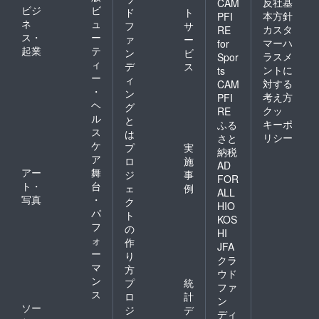
反社基
メール
ず宜し
かや手
CAM
ビジ
ビ
ド
ト
アドレ
くお願
描きイ
本方針
PFI
ネ
ュ
スもし
い致し
ラスト
フ
サ
カスタ
RE
くは
ます。
クッ
ス・
ー
ァ
ー
マーハ
for
SNSア
当団体
ション
起業
テ
ン
ビ
ラスメ
Spor
カウン
の
⑲花屋
ィ
デ
ス
ントに
ts
ト宛に
SNS・
乃かや
ー
ィ
ダウン
メール
着用サ
対する
CAM
・
ン
ロード
にお問
イン入
考え方
PFI
ヘ
URLを
合せく
り衣装
グ
クッ
RE
お送り
ださい
⑳花屋
ル
と
キーポ
ふる
させて
ませ。
乃かや
ス
は
リシー
さと
いただ
なお、
写真集
ケ
プ
実
きま
上記返
2023年
納税
ア
ロ
施
す。
礼品で
総集編
AD
アー
舞
ご帰宅
※SNSア
ジ
事
FOR
不要の
カウン
ト・
台
ェ
例
ALL
場合は
トがあ
写真
・
ク
HIO
オプ
る方は
パ
ト
ション
【必ず
KOS
フ
の
欄に
備考欄
HI
ォ
て、
にアカ
作
JFA
データ
ウント
ー
り
クラ
もしく
名】を
マ
方
ウド
は郵送
書いて
ン
プ
統
ファ
のメ
くださ
ス
ロ
計
ニュー
い。 ※
ン
ソー
ジ
デ
をお選
返礼品
ディ