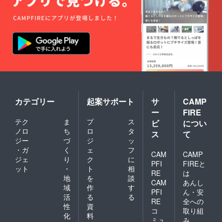
ず宜し
CD サ
メン
くお願
イン入
バー全
い致し
り（約
員のブ
ます。
10分) ⑫
ロマイ
当団体
オリジ
ド＆手
の
ナル缶
作り写
SNS・
バッヂ
真たて
メール
⑬ポコ
⑨お手
にお問
星設計
紙 ⑩ほ
合せく
書極秘
なみ三
ださい
データ
味線演
ませ。
⑭ポコ
奏動
なお、
星通貨
画 (約
カテゴリー
起案サポート
サ
CAMP
上記返
キーホ
3分）
ー
FIRE
礼品で
ルダー
⑪ぷっ
ご帰宅
⑮オリ
ぷゆー
テク
ま
プ
ス
ビ
につい
不要の
ジナル
プロ
ノロ
ち
ロ
タ
ス
て
場合は
ロゴク
ジェク
ジー
づ
ジ
ッ
オプ
リア
ト シ
・ガ
く
ェ
フ
ション
ファイ
ングル
CAM
CAMP
ジェ
り
ク
に
欄に
ル ⑯オ
CD サ
PFI
FIREと
て、
リジナ
イン入
ット
・
ト
相
RE
は
データ
ルコー
り（約
地
を
談
CAM
あんし
もしく
スター
10分) ⑫
域
作
す
PFI
ん・安
は郵送
※SNSア
オリジ
活
る
る
のメ
カウン
ナル缶
RE
全への
性
資
ニュー
トがあ
バッヂ
コ
取り組
化
料
をお選
る方は
⑬ポコ
ミュ
み