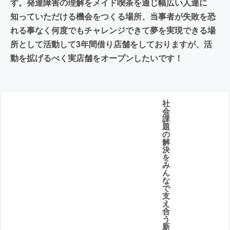
す。発達障害の理解をメイド喫茶を通じ幅広い人達に
知っていただける機会をつくる場所、当事者が失敗を恐
れる事なく何度でもチャレンジできて夢を実現できる場
所として活動して3年間借り店舗をしておりますが、活
動を拡げるべく実店舗をオープンしたいです！
社
会
課
題
の
解
決
を
み
ん
な
で
支
え
合
う
新