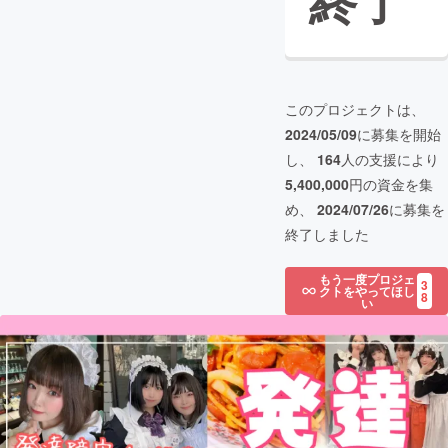
終了
このプロジェクトは、
2024/05/09
に募集を開始
し、
164
人の支援により
5,400,000
円の資金を集
め、
2024/07/26
に募集を
終了しました
もう一度プロジェ
3
クトをやってほし
8
い