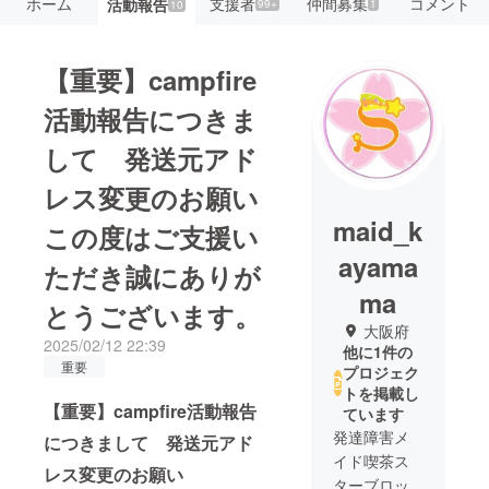
ホーム
支援者
仲間募集
コメント
活動報告
99+
1
10
【重要】campfire
活動報告につきま
して 発送元アド
レス変更のお願い
maid_k
この度はご支援い
ayama
ただき誠にありが
ma
とうございます。
大阪府
2025/02/12 22:39
他に1件の
重要
プロジェク
トを掲載し
【重要】campfire活動報告
ています
発達障害メ
につきまして 発送元アド
イド喫茶ス
レス変更のお願い
ターブロッ