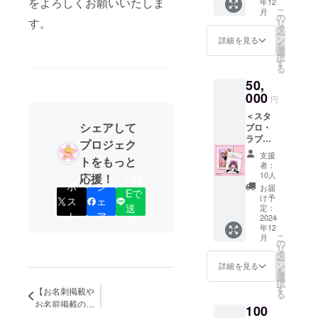
をよろしくお願いいたしま
年12
動画 ②
がある
させて
きながら自
こ
月
記念ブ
場合は
の
いただ
す。
リ
ロマイ
己実現がで
ご連絡
タ
いてお
ー
ドデー
くださ
ン
ります
詳細を見る
きる場所。
を
タ２種
いま
選
サンプ
択
そして、発
※SNSア
せ。 な
す
ル画像
る
カウン
お、上
達障害の有
はイ
50,
トがあ
記返礼
メージ
無に関わら
る方は
000
品でご
となり
円
ず、どんな
【必ず
帰宅不
ます。
＜スタ
備考欄
要の場
デザイ
人も居心地
シェアして
ブロ・
にアカ
合はオ
ンはそ
よくいきい
ラブプ
ウント
プショ
の時最
プロジェク
ラン＞
名】を
きと過ごせ
ン欄に
適なデ
支援
トをもっと
①代
書いて
て、
ザイン
者：
る温かな環
表・副
くださ
データ
10人
を施さ
応援！
LIN
境作りをし
代表か
い。 ※
ポ
シ
もしく
せてい
お届
Eで
らのお
返礼品
は郵送
け予
ておりま
ただき
ス
ェ
礼メッ
送
で不要
定：
のメ
ます。
す。
ト
ア
セージ
2024
なもの
ニュー
る
年12
動画 ②
がある
をお選
こ
月
記念ブ
場合は
の
びくだ
発達障害メ
リ
ロマイ
ご連絡
タ
さいま
ー
イド喫茶で
ドデー
くださ
ン
せ。 ※
詳細を見る
を
タ2種
いま
は２０２３
選
ご紹介
択
③チェ
せ。 な
す
させて
【お名刺掲載や
年１月現
る
キ2種
お、上
いただ
お名前掲載の募
在、私含め
100
④オリ
記返礼
いてお
集】2025年3月