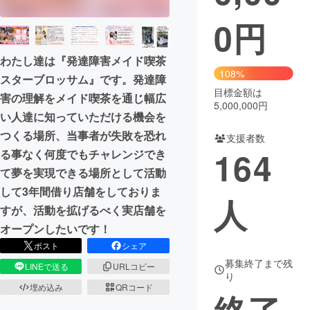
0
円
まちづくり・地域活性化
わたし達は『発達障害メイド喫茶
CAMPFIRE for Social Good
CAMPFIRE Creation
108%
スターブロッサム』です。発達障
CAMPFIREふるさと納税
machi-ya
コミュニティ
目標金額は
害の理解をメイド喫茶を通じ幅広
5,000,000円
い人達に知っていただける機会を
つくる場所、当事者が失敗を恐れ
支援者数
164
る事なく何度でもチャレンジでき
て夢を実現できる場所として活動
して3年間借り店舗をしておりま
人
すが、活動を拡げるべく実店舗を
オープンしたいです！
ポスト
シェア
募集終了まで残
LINEで送る
URLコピー
り
埋め込み
QRコード