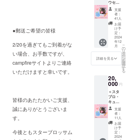
スタイルや
ウセッ
返礼品
ト＞ ①
キャリアの
で不要
支援
代表・
なもの
者：
変化に左右
副代表
がある
41人
されずに
からの
場合は
お届
お礼
ご連絡
いつでも
け予
●郵送ご希望の皆様
メッ
くださ
定：
チャレンジ
セージ
2024
いま
年12
できるよう
動画 ②
せ。 な
2/20を過ぎてもご到着がな
こ
月
記念ブ
お、上
の
体制を整え
リ
ロマイ
記返礼
い場合、お手数ですが、
タ
ておりま
ー
ドデー
品でご
ン
詳細を見る
を
campfireサイトよりご連絡
タ１種
す。キャス
帰宅不
選
択
※SNSア
要の場
す
トの年齢制
る
いただけますと幸いです。
カウン
合はオ
限も設けて
20,
トがあ
プショ
る方は
000
ン欄に
おりませ
円
【必ず
て、
ん。
＜スタ
備考欄
データ
ブロ・
自分を信じ
にアカ
もしく
皆様のあたたかいご支援、
キュン
ウント
は郵送
て何歳でも
プラン
名】を
のメ
誠にありがとうございま
支援
「挑戦した
＞ ①代
書いて
ニュー
者：
表・副
くださ
す。
い気持ち」
をお選
11人
代表か
い。 ※
びくだ
お届
を大切に
らのお
返礼品
さいま
け予
し、諦める
今後ともスターブロッサム
礼メッ
で不要
定：
せ。 ※
セージ
2024
なもの
ご紹介
ことなく働