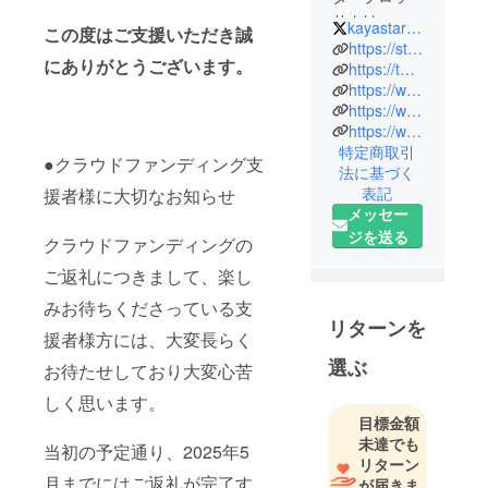
サムは、発
kayastarblossom
この度はご支援いただき誠
達障害が
https://starblossom.site/
にありがとうございます。
あっても何
https://twitter.com/home
https://www.instagram.com/starblossom_since2021/
度でも失敗
https://www.tiktok.com/@starblossom2021_official
しチャレン
https://www.youtube.com/channel/UCG7-5R_oLQnF_OTPifTgdgw
ジできる場
特定商取引
●クラウドファンディング支
所として
法に基づく
2021年8月に
表記
援者様に大切なお知らせ
設立しまし
メッセー
た。
ジを送る
クラウドファンディングの
発達障害当
ご返礼につきまして、楽し
事者が設
みお待ちくださっている支
立・運営し
リターンを
ており、
援者様方には、大変長らく
キャストの
選ぶ
お待たせしており大変心苦
殆どがADHD
しく思います。
やASD、精
目標金額
神疾患があ
未達でも
当初の予定通り、2025年5
りながら働
リターン
いていま
月までにはご返礼が完了す
が届きま