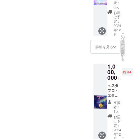
帰宅不
ンより
ン＞ ①
ンはそ
者：
要の場
お選び
記念写
の時最
に、夢や目
3人
合はオ
くださ
真デー
適なデ
お届
標を持ちな
プショ
い】(A)
タ（コ
ザイン
け予
がら
ン欄に
ご帰宅
ンプ
を施さ
定：
て、
チケッ
リート
2024
せてい
共に支え、
年12
データ
ト1枚1
全5種
ただき
叶えるため
こ
月
もしく
時間 1
類） ②
ます。
の
リ
は郵送
枚綴り
メン
にわかりあ
タ
ー
のメ
（1枚に
バー全
ン
詳細を見る
える仲間が
を
ニュー
つき
員の記
選
択
いるなら
をお選
チャー
念チェ
す
る
びくだ
ジ無料1
キ ③オ
それは最高
1,0
さいま
時間分
リジナ
ではないで
せ。 ※
＆ワン
ルアク
00,
残り4
しょうか。
ご紹介
ドリン
リル
000
円
させて
ク。有
キーホ
いただ
効期限
ルダー
＜スタ
それが発達
いてお
2025年
④【オ
ブロ・
ります
12月末
プショ
エター
障害メイド
サンプ
まで・
ンより
ナル・
喫茶スター
支援
ル画像
来店1回
お選び
ミリオ
者：
ブロッサム
はイ
につき1
くださ
ンプラ
1人
メージ
枚ま
い】(A)
ン＞ ①
です。
お届
となり
で。)(B)
ご帰宅
メン
け予
あなたに
ます。
ご帰宅
チケッ
バー全
定：
とって新し
デザイ
できな
ト1枚1
員の記
2024
年12
ンはそ
いため
時間 3
念写真
い形の居場
こ
月