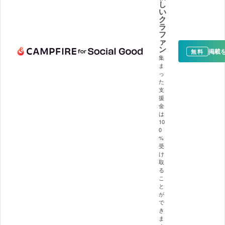
し
い
ク
ラ
フ
ァ
ン
掲載
無料
集
ま
っ
た
支
援
金
は
10
0
%
受
け
取
る
こ
と
が
で
き
ま