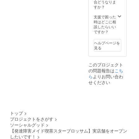
問合せ
ブロマ
パン開
2025年
合どうなりま
などに
イド＆
封or(B)
12月末
すか？
ご連絡
手作り
アフ
まで・
くださ
写真た
ター
来店1回
支援で困った
いま
て ⑧お
ヌーン
につき1
時はどこに相
せ。 な
手紙 ⑨
ティ
枚ま
談したらいい
お、上
ほなみ
セット
で。)
ですか？
記返礼
三味線
or(C)ご
(B)ご帰
品でご
演奏動
帰宅不
宅でき
ヘルプページを
帰宅不
画（約3
可能の
ないた
見る
要の場
分） ⑩
ため遠
め遠隔
合はオ
ぷっぷ
隔デー
乾杯
プショ
ゆープ
タ・郵
データ
このプロジェクト
ン欄に
ロジェ
送での
で代用
の問題報告は
こち
て、
クト
返礼希
希望
データ
シング
望
⑤【オ
ら
よりお問い合わ
もしく
ルCD
⑥【オ
プショ
せください
は郵送
サイン
プショ
ンより
のメ
入り
ンより
お選び
ニュー
（約10
お選び
くださ
をお選
分) ⑪オ
くださ
い】(A)
びくだ
リジナ
い】オ
シャン
さいま
ル缶
リジナ
パン開
トップ
>
せ。 ※
バッヂ
ルTシャ
封or(B)
プロジェクトをさがす
>
ご紹介
※SNSア
ツ（白
アフ
ソーシャルグッド
>
させて
カウン
or黒or
ター
いただ
トがあ
ピン
ヌーン
【発達障害メイド喫茶スターブロッサム】実店舗をオープン
いてお
る方は
ク ※フ
ティ
したいです！
>