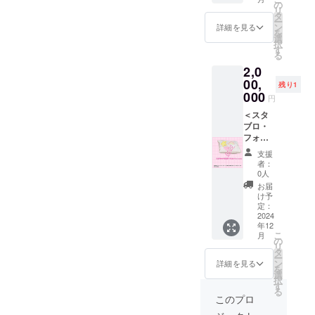
の時最
遠隔乾
枚綴り
データ
の
所となりま
リ
適なデ
杯デー
（1枚に
（コン
タ
ー
ザイン
タで代
つき
プリー
すように。
ン
詳細を見る
を
を施さ
用希望
チャー
ト全5種
選
択
せてい
※ご来店
ジ無料1
類） ②
す
る
ただき
不可能
時間分
メン
2,0
ます。
な場合
＆ワン
バー全
はご相
ドリン
員の記
00,
残り1
談させ
ク。有
念チェ
000
円
ていた
効期限
キ ③オ
だきま
2025年
リジナ
＜スタ
す。
12月末
ルアク
ブロ・
※SNSア
まで・
リル
フォー
カウン
来店1回
キーホ
エバー
支援
トがあ
につき1
ルダー
ダブル
者：
る方は
枚ま
④【オ
ミリオ
0人
【必ず
で。)
プショ
ンプラ
お届
備考欄
(B)ご帰
ンより
ン＞ ①
け予
にアカ
宅でき
お選び
メン
定：
ウント
ないた
くださ
バー全
2024
年12
名】を
め遠隔
い】(A)
員の記
こ
月
書いて
乾杯
ご帰宅
念写真
の
リ
くださ
データ
チケッ
データ
タ
ー
い。 ※
で代用
ト5枚綴
（コン
ン
詳細を見る
を
返礼品
希望
り （1
プリー
選
択
で不要
⑤【オ
枚につ
ト全5種
す
る
なもの
プショ
き
類） ②
このプロ
がある
ンより
チャー
メン