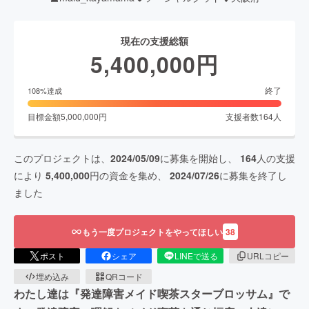
現在の支援総額
5,400,000
円
終了
108
%達成
目標金額
5,000,000
円
支援者数
164
人
このプロジェクトは、
2024/05/09
に募集を開始し、
164
人の支援
により
5,400,000
円の資金を集め、
2024/07/26
に募集を終了し
ました
もう一度プロジェクトをやってほしい
38
ポスト
シェア
LINEで送る
URLコピー
埋め込み
QRコード
わたし達は『発達障害メイド喫茶スターブロッサム』で