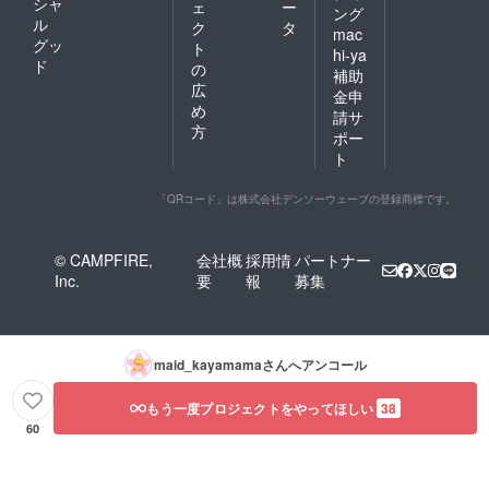
シャ
びくだ
で不要
ェ
ー
ング
さいま
なもの
ル
ク
タ
mac
せ。 ※
がある
グッ
ト
hi-ya
ご紹介
場合は
ド
の
させて
ご連絡
補助
広
いただ
くださ
金申
いてお
いま
め
請サ
ります
せ。 ※
方
ポー
サンプ
返礼品
ト
ル画像
でご帰
はイ
宅可能
メージ
な品
「QRコード」は株式会社デンソーウェーブの登録商標です。
となり
（④・
ます。
⑤）を
デザイ
お選び
© CAMPFIRE,
会社概
採用情
パートナー
ンはそ
の場合
Inc.
要
報
募集
の時最
は、ご
適なデ
来店予
ザイン
約を必
を施さ
ず宜し
せてい
くお願
maid_kayamama
さんへアンコール
ただき
い致し
ます。
ます。
※各種
当団体
もう一度プロジェクトをやってほしい
38
データ
の
60
につき
SNS・
まして
メール
は、
にお問